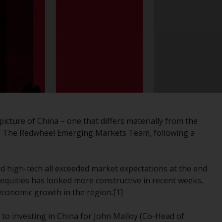
im Fall von RWC Asset Management LLP, von
den US Securities and Exchange Commission
zugelassen und reguliert werden Exchange
Commission („SEC“); RWC Asset Advisors (US)
LLC, das bei der SEC registriert ist; RWC
Singapore (Pte) Limited, die von der
Monetary Authority of Singapore als
lizenzierte Fondsverwaltungsgesellschaft
lizenziert ist; Redwheel Australia Pty Ltd ist
ein australischer
picture of China – one that differs materially from the
Finanzdienstleistungslizenznehmer bei der
 of The Redwheel Emerging Markets Team, following a
Australian Securities and Investment
Commission; und Redwheel Europe
Fondsmæglerselskab A/S, die von der
 high-tech all exceeded market expectations at the end
dänischen Finanzaufsichtsbehörde reguliert
 equities has looked more constructive in recent weeks,
wird.
economic growth in the region.[1]
Durch den Zugriff auf diese Website erklären
 to investing in China for John Malloy (Co-Head of