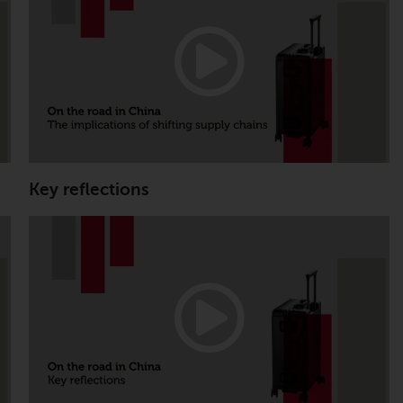
verpflichtet, sich über solche
Einschränkungen zu informieren und diese
zu beachten. Auf dieser Website erwähnte
Produkte oder Dienstleistungen sind nur für
den Vertrieb in jenen Gerichtsbarkeiten
bestimmt, in denen und an diejenigen
Personen, denen das Anbieten solcher
Produkte und Dienstleistungen gestattet ist.
Key reflections
Informationen für Anleger in der Schweiz
Dies ist ein Werbedokument.
Die Informationen auf den folgenden Seiten
beziehen sich auf ausländische Organismen
für kollektive Kapitalanlagen, die von RWC