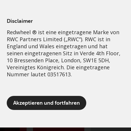
German
Germany
Professional
Disclaimer
Redwheel ® ist eine eingetragene Marke von
Nachhaltigkeit
Governance
Kontakt
RWC Partners Limited („RWC“). RWC ist in
England und Wales eingetragen und hat
seinen eingetragenen Sitz in Verde 4th Floor,
10 Bressenden Place, London, SW1E 5DH,
Vereinigtes Königreich. Die eingetragene
Nummer lautet 03517613.
Der Begriff „Redwheel“ kann ein oder
Akzeptieren und fortfahren
mehrere Unternehmen der Marke Redwheel
umfassen, einschließlich RWC und RWC Asset
Management LLP, die jeweils von der
britischen Financial Conduct Authority und,