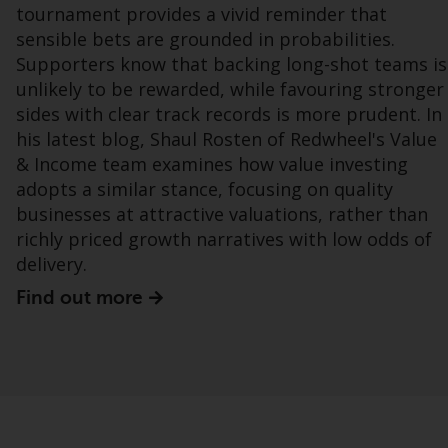
tournament provides a vivid reminder that
sensible bets are grounded in probabilities.
Bestimmte Personen haben möglicherweise
Supporters know that backing long-shot teams is
Zugang zu Informationen über Redwheel
unlikely to be rewarded, while favouring stronger
Funds, eine Investmentgesellschaft, die als
sides with clear track records is more prudent. In
„Société d’Investissement à Capital Variable“
his latest blog, Shaul Rosten of Redwheel's Value
nach luxemburgischem Recht gegründet
& Income team examines how value investing
wurde. Die Teilfonds von Redwheel Funds,
adopts a similar stance, focusing on quality
auf die auf der Website verwiesen wird,
werden nur durch den aktuellen
businesses at attractive valuations, rather than
Verkaufsprospekt angeboten. Der
richly priced growth narratives with low odds of
Verkaufsprospekt enthält vollständigere
delivery.
Informationen über die Teilfonds,
Find out more
einschließlich der Anlageziele, Gebühren und
Ausgaben. Der Verkaufsprospekt und andere
Informationen zu den Teilfonds werden
jedoch nicht absichtlich an Personen in
Ländern verteilt, in denen eine solche
Verteilung gegen lokale Gesetze oder