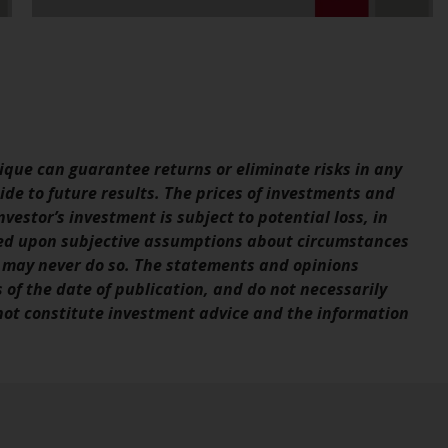
Asset Management LLP oder einem ihrer
verbundenen Unternehmen verwaltet
werden (die „von Redwheel verwalteten
Fonds“). Einige der von Redwheel verwalteten
Fonds, auf die auf dieser Website verwiesen
wird, wurden nicht von der Eidgenössischen
Finanzmarktaufsicht („FINMA“) zugelassen
que can guarantee returns or eliminate risks in any
und Anleger genießen daher nicht den vollen
de to future results. The prices of investments and
Anlegerschutz nach dem Bundesgesetz über
vestor’s investment is subject to potential loss, in
die kollektiven Kapitalanlagen von 23. Juni
sed upon subjective assumptions about circumstances
2006 («KAG») oder Aufsicht durch die FINMA.
 may never do so. The statements and opinions
Redwheel-verwaltete Fonds, die nicht von
s of the date of publication, and do not necessarily
der FINMA bewilligt wurden, dürfen in der
 not constitute investment advice and the information
Schweiz nur qualifizierten Anlegern im Sinne
von Artikel 10 Absatz 1 angeboten werden. 3
und Abs. 3ter KAG („Qualifizierte Anleger“).
Der Vertreter der von Redwheel verwalteten
Fonds in der Schweiz ist FIRST