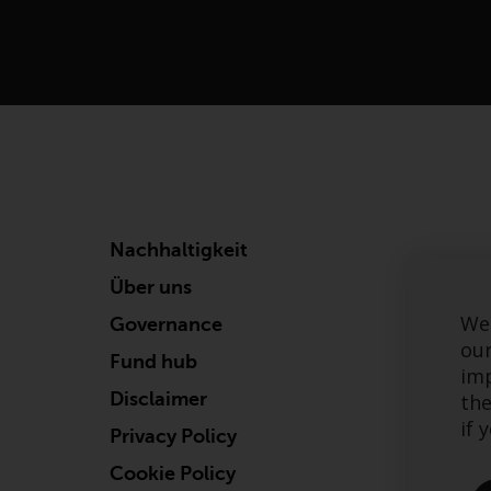
Nachhaltigkeit
Über uns
We 
Governance
our
Fund hub
imp
Disclaimer
the
if 
Privacy Policy
Cookie Policy