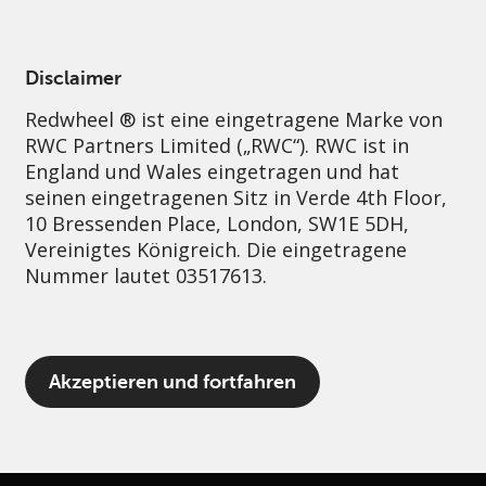
German
Germany
Professional
Disclaimer
Redwheel ® ist eine eingetragene Marke von
Nachhaltigkeit
Governance
Kontakt
RWC Partners Limited („RWC“). RWC ist in
England und Wales eingetragen und hat
seinen eingetragenen Sitz in Verde 4th Floor,
10 Bressenden Place, London, SW1E 5DH,
Vereinigtes Königreich. Die eingetragene
Nummer lautet 03517613.
Der Begriff „Redwheel“ kann ein oder
Akzeptieren und fortfahren
mehrere Unternehmen der Marke Redwheel
umfassen, einschließlich RWC und RWC Asset
Management LLP, die jeweils von der
britischen Financial Conduct Authority und,