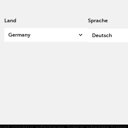
Land
Sprache
Über
Germany
Deutsch
Tianyu Xiang
Tianyu Xiang kam im Februar 2022 als Analyst im
Emerging and Frontier Markets Team zu Redwheel.
Er hat seine Karriere im Bereich
Fundamentalanalyse und Aktieninvestitionen 2016
begonnen. Sein Ziel ist es, gemeinsam mit seinen
Teamkollegen eine nachhaltige Anlagephilosophie
und -struktur aufzubauen. Zuletzt arbeitete Tianyu