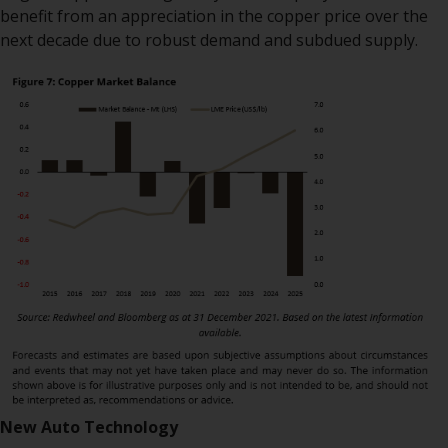
benefit from an appreciation in the copper price over the
next decade due to robust demand and subdued supply.
Diese Website beschreibt die
Fähigkeiten von Redwheel und
dient nur zu
Informationszwecken. Keines der
auf dieser Website enthaltenen
Materialien soll ein
Verkaufsangebot oder eine
Aufforderung oder Aufforderung
zur Abgabe eines Angebots zum
Kauf von Produkten oder
Dienstleistungen darstellen, die
von Redwheel oder einem seiner
verbundenen Unternehmen
bereitgestellt werden, und darf
nicht im Zusammenhang mit
einer Anlageentscheidung
herangezogen werden. Diese
New Auto Technology