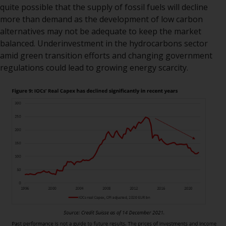
werden und es wird keine
quite possible that the supply of fossil fuels will decline
Garantie hinsichtlich ihrer
more than demand as the development of low carbon
Genauigkeit, Vollständigkeit oder
alternatives may not be adequate to keep the market
Eignung für einen bestimmten
balanced. Underinvestment in the hydrocarbons sector
Zweck übernommen. Redwheel
amid green transition efforts and changing government
hat seine eigenen Ansichten und
regulations could lead to growing energy scarcity.
Meinungen auf dieser Website
(oder denen seiner verbundenen
Unternehmen) geäußert, und
diese können sich ohne
Vorankündigung ändern.
Redwheel ist nicht verpflichtet,
Informationen zu aktualisieren,
und Leser sollten sich bei einer
Anlageentscheidung nicht
ausschließlich auf die auf dieser
Website enthaltenen
Informationen verlassen.