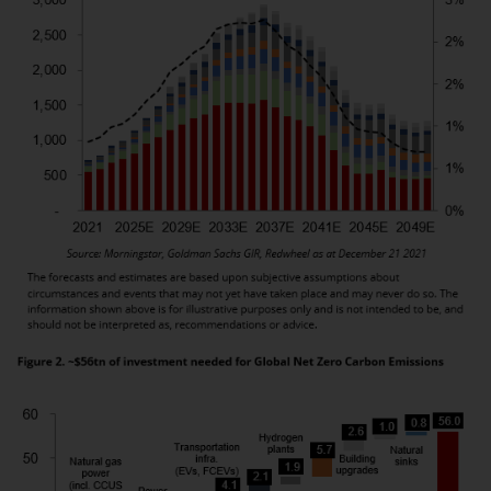
Obwohl Sie ein Land ausgewählt
haben, richtet sich diese Website
nicht an eine bestimmte
Gerichtsbarkeit und Sie betreten
eine globale Website. Auf dieser
Website erwähnte Produkte oder
Dienstleistungen unterliegen
gesetzlichen und behördlichen
Anforderungen und sind
möglicherweise nicht in allen
Gerichtsbarkeiten verfügbar. Auf
dieser Website erwähnte
Produkte oder Dienstleistungen
werden auf der Grundlage
bestimmter Registrierungen in
relevanten Gerichtsbarkeiten
gemäß den Europäischen
Richtlinien zur Koordinierung von