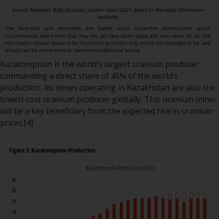
der Anlageziele, Gebühren und
Ausgaben. Der Verkaufsprospekt
und andere Informationen zu den
Teilfonds werden jedoch nicht
absichtlich an Personen in
Ländern verteilt, in denen eine
Kazatomprom is the world’s largest uranium producer
solche Verteilung gegen lokale
commanding a direct share of 45% of the world’s
Gesetze oder Vorschriften
production. Its mines operating in Kazakhstan are also the
verstoßen würde.
lowest cost uranium producer
globally. This uranium miner
will be a key beneficiary from the expected rise in uranium
prices.
[4]
Informationen für Anleger in den
USA
Diese Website ist weder ein
Angebot zum Verkauf noch eine
Aufforderung zur Beteiligung an
privaten oder registrierten