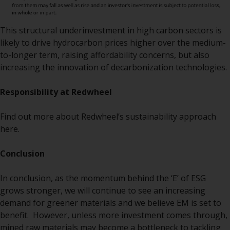
Haftung
This structural underinvestment in high carbon sectors is
likely to drive hydrocarbon prices higher over the medium-
Obwohl Redwheel bestrebt ist,
to-longer term, raising affordability concerns, but also
sicherzustellen, dass die
increasing the innovation of decarbonization technologies.
Informationen auf dieser Website
zum Zeitpunkt der
Responsibility at Redwheel
Veröffentlichung korrekt und
vollständig sind, übernimmt
Find out more about Redwheel’s sustainability approach
Redwheel keine Gewaehr noch
here
.
eines ihrer verbundenen
Unternehmen die
Conclusion
Angemessenheit, Genauigkeit
oder Vollständigkeit dieser
In conclusion, as the momentum behind the ‘E’ of ESG
Informationen und übernehmen
grows stronger, we will continue to see an increasing
keine Haftung, die sich aus dem
demand for greener materials and we believe EM is set to
Vertrauen auf Ungenauigkeiten,
benefit. However, unless more investment comes through,
Auslassung in, oder Verwendung
mined raw materials may become a bottleneck to tackling