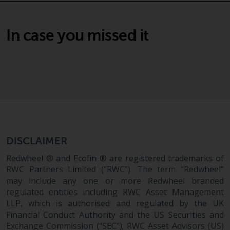
Der Inhalt dieser Website sollte
gemäß den Gesetzen von England
und Wales ausgelegt und geregelt
In case you missed it
werden, und die Gerichte dieser
Gerichtsbarkeit haben die
ausschließliche Zuständigkeit für
alle auftretenden Streitigkeiten,
es sei denn, diese Inhalte
unterliegen ausdrücklich den
Gesetzen von eine andere
Gerichtsbarkeit. Wenn ein
zuständiges Gericht aus
DISCLAIMER
irgendeinem Grund eine
Redwheel ® and Ecofin ® are registered trademarks of
Bestimmung dieses Abschnitts
RWC Partners Limited (“RWC”). The term “Redwheel”
„Wichtige Informationen“ für
may include any one or more Redwheel branded
nicht durchsetzbar befunden hat,
regulated entities including RWC Asset Management
wird diese Bestimmung im
LLP, which is authorised and regulated by the UK
maximal zulässigen Umfang
Financial Conduct Authority and the US Securities and
Exchange Commission (“SEC”); RWC Asset Advisors (US)
durchgesetzt, und der Rest dieser