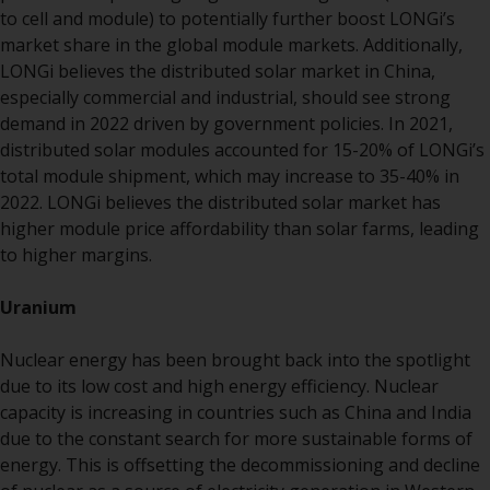
8008 Zürich. Der
to cell and module) to potentially further boost LONGi’s
Verkaufsprospekt oder ein
market share in the global module markets. Additionally,
gleichwertiges Dokument der von
LONGi believes the distributed solar market in China,
Redwheel verwalteten Fonds, die
especially commercial and industrial, should see strong
Gründungsdokumente, die
demand in 2022 driven by government policies. In 2021,
Jahresberichte und, sofern von
distributed solar modules accounted for 15-20% of LONGi’s
den jeweiligen von Redwheel
total module shipment, which may increase to 35-40% in
verwalteten Fonds erstellt, die
2022. LONGi believes the distributed solar market has
Halbjahresberichte und/oder das
higher module price affordability than solar farms, leading
Basisinformationsblatt (PRIIPs
to higher margins.
KID) sind kostenlos erhältlich vom
Vertreter in der Schweiz. In Bezug
Uranium
auf die qualifizierten Anlegern in
der Schweiz angebotenen Aktien
Nuclear energy has been brought back into the spotlight
ist der Erfüllungsort der
due to its low cost and high energy efficiency. Nuclear
eingetragene Sitz des Schweizer
capacity is increasing in countries such as China and India
Vertreters. Gerichtsstand ist am
due to the constant search for more sustainable forms of
Sitz des Schweizer Vertreters
energy. This is offsetting the decommissioning and decline