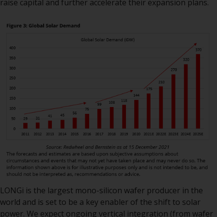
raise capital and further accelerate their expansion plans.
kollektiven Kapitalanlagen von 23.
Juni 2006 («KAG») oder Aufsicht
durch die FINMA. Redwheel-
verwaltete Fonds, die nicht von
der FINMA bewilligt wurden,
dürfen in der Schweiz nur
qualifizierten Anlegern im Sinne
von Artikel 10 Absatz 1
angeboten werden. 3 und Abs.
3ter KAG („Qualifizierte Anleger“).
Der Vertreter der von Redwheel
verwalteten Fonds in der Schweiz
ist FIRST INDEPENDENT FUND
SERVICES LTD, Feldeggstrasse 12,
CH-8008 Zürich. Zahlstelle der von
Redwheel verwalteten Fonds in
LONGi is the largest mono-silicon wafer producer in the
der Schweiz ist die Helvetische
world and is set to be a key enabler of the shift to solar
Bank AG, Seefeldstrasse 215, CH-
power. We expect ongoing vertical integration (from wafer