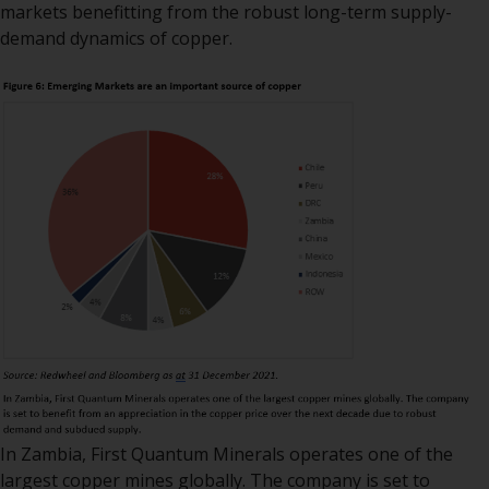
wie 40 Act Funds, einschließlich
markets benefitting from the robust long-term supply-
der Anforderungen an
demand dynamics of copper.
Investmentfonds, Anlegern
bestimmte regelmäßige und
standardisierte Preis- und
Bewertungsinformationen zur
Verfügung zu stellen. Qualifizierte
potenzielle Anleger sollten vor
einer Anlage in diese Fonds das
Angebotsprospekt und andere
zugehörige Fondsdokumente
konsultieren, um eine
vollständige Liste der Risiken und
andere relevante Informationen
zu erhalten.
In Zambia, First Quantum Minerals operates one of the
largest copper mines globally. The company is set to
Produkte und Dienstleistungen