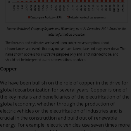
Fonds, die über Redwheel
angeboten werden.
Zu den Fonds im US-Bereich der
Website gehören Produkte, die
gemäß dem Investment Company
Act von 1940 („40 Act Funds“)
registriert sind. Die 40 Act Funds
akzeptieren im Allgemeinen keine
Anlagen von Nicht-US-Personen.
Copper
Nicht-US-Personen kann es
gestattet werden in einen 40-Act-
We have been bullish on the role of copper in the drive for
Fonds zu investieren,
global decarbonization for several years. Copper is one of
vorbehaltlich der Erfüllung einer
the key metals and beneficiaries of the electrification of the
erhöhten Sorgfaltspflicht.
global economy, whether through the production of
electric vehicles or the electrification of industries and is
Um festzustellen, ob ein 40-Act-
crucial in the construction and build out of renewable
Fonds eine geeignete Anlage für
energy. For example, electric vehicles use seven times more