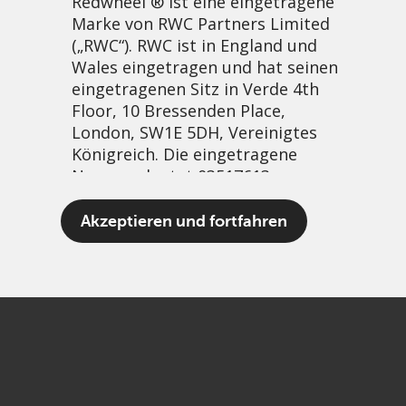
Redwheel ® ist eine eingetragene
Marke von RWC Partners Limited
(„RWC“). RWC ist in England und
Wales eingetragen und hat seinen
eingetragenen Sitz in Verde 4th
Floor, 10 Bressenden Place,
London, SW1E 5DH, Vereinigtes
Königreich. Die eingetragene
Nummer lautet 03517613.
The Green Wave
Akzeptieren und fortfahren
9 März, 2022 | 10:47am
Der Begriff „Redwheel“ kann ein
PDF
Share
oder mehrere Unternehmen der
Marke Redwheel umfassen,
einschließlich RWC und RWC Asset
Management LLP, die jeweils von
der britischen Financial Conduct
Authority und, im Fall von RWC