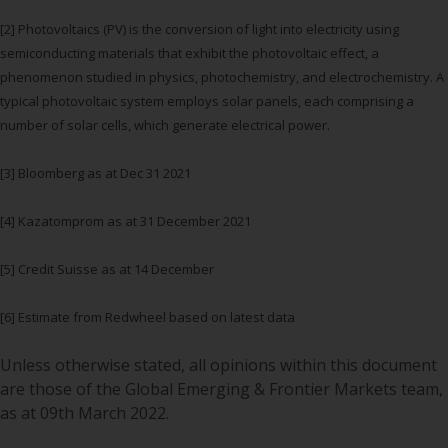
Wenn Sie nicht möchten, dass
Ihre Informationen auf diese
[2] Photovoltaics (PV) is the conversion of light into electricity using
Weise verwendet werden, sollten
semiconducting materials that exhibit the photovoltaic effect, a
Sie Redwheel per E-Mail oder
phenomenon studied in physics, photochemistry, and electrochemistry. A
schriftlich darüber informieren.
typical photovoltaic system employs solar panels, each comprising a
Sie haben Anspruch auf eine
number of solar cells, which generate electrical power.
Kopie der Informationen, die wir
über Sie gespeichert haben,
[3] Bloomberg as at Dec 31 2021
indem Sie uns schriftlich
anschreiben und diese anfordern.
[4] Kazatomprom as at 31 December 2021
Weitere Informationen finden Sie
in unserer Datenschutz- und
[5] Credit Suisse as at 14 December
Datenschutzrichtlinie und Cookie-
Richtlinie.
[6] Estimate from Redwheel based on latest data
Unless otherwise stated, all opinions within this document
are those of the Global Emerging & Frontier Markets team,
Geltendes Recht
as at 09th March 2022.