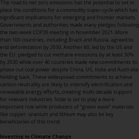
The road to net zero emissions has the potential to set in
Asset Management LLP, von den
place the conditions for a commodity super-cycle which has
US Securities and Exchange
significant implications for emerging and frontier markets.
Commission zugelassen und
Governments and authorities made many pledges following
reguliert werden Exchange
the two-week COP26 meeting in November 2021. More
Commission („SEC“); RWC Asset
than 100 countries, including Brazil and Russia, agreed to
Advisors (US) LLC, das bei der SEC
end deforestation by 2030. Another 80, led by the US and
registriert ist; RWC Singapore
the EU, pledged to cut methane emissions by at least 30%
(Pte) Limited, die von der
by 2030 while over 40 countries made new commitments to
Monetary Authority of Singapore
phase out coal power despite China, US, India and Australia
als lizenzierte
holding back. These widespread commitments to achieve
Fondsverwaltungsgesellschaft
carbon neutrality are likely to intensify electrification and
lizenziert ist; Redwheel Australia
renewable energy efforts, creating multi-decade support
Pty Ltd ist ein australischer
for relevant industries. Solar is set to play a more
Finanzdienstleistungslizenznehmer
important role while producers of “green wave” materials
bei der Australian Securities and
like copper, uranium and lithium may also be key
Investment Commission; und
beneficiaries of this trend.
Redwheel Europe
Fondsmæglerselskab A/S, die von
Investing in Climate Change
der dänischen