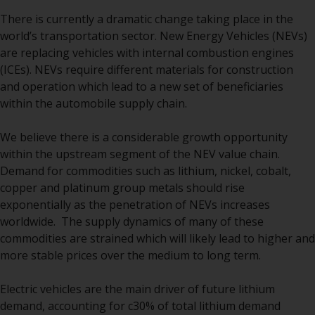
Website bietet keine spezifische
Anlageberatung und
There is currently a dramatic change taking place in the
berücksichtigt nicht die
world’s transportation sector. New Energy Vehicles (NEVs)
Anlagebedürfnisse eines
are replacing vehicles with internal combustion engines
bestimmten Anlegers oder
(ICEs). NEVs require different materials for construction
bestimmter Anleger.
and operation which lead to a new set of beneficiaries
within the automobile supply chain.
Nichts auf dieser Website sollte
als Anlage-, Steuer-, Rechts- oder
We believe there is a considerable growth opportunity
sonstige Beratung ausgelegt
within the upstream segment of the NEV value chain.
werden.
Demand for commodities such as lithium, nickel, cobalt,
copper and platinum group metals should rise
exponentially as the penetration of NEVs increases
worldwide. The supply dynamics of many of these
Risikowarnung
commodities are strained which will likely lead to higher and
more stable prices over the medium to long term.
Die frühere Wertentwicklung
eines von Redwheel verwalteten
Electric vehicles are the main driver of future lithium
Fonds ist kein Hinweis auf die
demand, accounting for c30% of total lithium demand