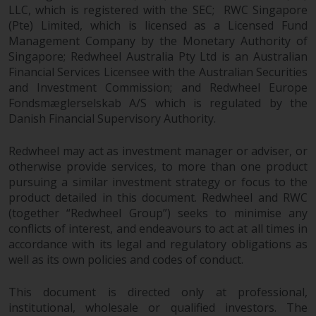
LLC, which is registered with the SEC; RWC Singapore
‚Wichtigen Informationen“ bleibt
(Pte) Limited, which is licensed as a Licensed Fund
in vollem Umfang in Kraft und
Management Company by the Monetary Authority of
wirksam.
Singapore; Redwheel Australia Pty Ltd is an Australian
Financial Services Licensee with the Australian Securities
and Investment Commission; and Redwheel Europe
Fondsmæglerselskab A/S which is regulated by the
Copyright
Danish Financial Supervisory Authority.
Kein Teil dieser Website darf
Redwheel may act as investment manager or adviser, or
ohne die vorherige schriftliche
otherwise provide services, to more than one product
Genehmigung von Redwheel in
pursuing a similar investment strategy or focus to the
product detailed in this document. Redwheel and RWC
irgendeiner Weise reproduziert
(together “Redwheel Group”) seeks to minimise any
werden. Copyright 2016 ©
conflicts of interest, and endeavours to act at all times in
accordance with its legal and regulatory obligations as
well as its own policies and codes of conduct.
This document is directed only at professional,
institutional, wholesale or qualified investors. The