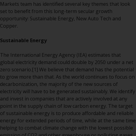
Markets team has identified several key themes that look
verpflichtet, sich über solche
set to benefit from this long-term secular growth
Einschränkungen zu informieren
opportunity: Sustainable Energy, New Auto Tech and
und diese zu beachten. Auf dieser
Copper.
Website erwähnte Produkte oder
Dienstleistungen sind nur für den
Sustainable Energy
Vertrieb in jenen
Gerichtsbarkeiten bestimmt, in
The International Energy Agency (IEA) estimates that
denen und an diejenigen
global electricity demand could double by 2050 under a net
Personen, denen das Anbieten
zero scenario.
[1]
We believe that demand has the potential
solcher Produkte und
to grow more than that. As the world continues to focus on
Dienstleistungen gestattet ist.
decarbonization, the majority of the new sources of
electricity will have to be generated sustainably. We identify
and invest in companies that are actively involved at any
point in the supply chain of low carbon energy. The target
Informationen für Anleger in der
of sustainable energy is to produce affordable and reliable
Schweiz
energy for extended periods of time, while at the same time
helping to combat climate change with the lowest possible
Dies ist ein Werbedokument.
emission of CO2 and other greenhouse or polluting gases.