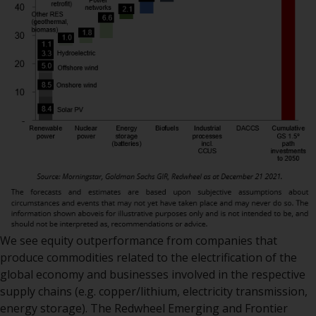
Gesetzen, Vorschriften und
Verwaltungsvorschriften in Bezug
auf Organismen für gemeinsame
Anlagen in Wertpapieren
(UCITS/OGAW) (Richtlinie
2009/65/EG ) und die Richtlinie
über die Verwalter alternativer
Investmentfonds (Richtlinie
2011/61/EU) sowie die
entsprechenden Regelungen, die
diese Regelungen in britisches
Recht umgesetzt und dann beim
Austritt des Vereinigten
Königreichs aus der Europäischen
We see equity outperformance from companies that
Union ersetzt haben; es kann
produce commodities related to the electrification of the
jedoch zusätzliche Anforderungen
global economy and businesses involved in the respective
oder Formalitäten geben, die Ihre
supply chains (e.g. copper/lithium, electricity transmission,
Anlage verbieten.
energy storage). The Redwheel Emerging and Frontier
Dementsprechend sind Sie