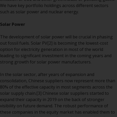
We have key portfolio holdings across different sectors
Die Informationen auf den
such as solar power and nuclear energy.
folgenden Seiten beziehen sich
auf ausländische Organismen für
Solar Power
kollektive Kapitalanlagen, die von
RWC Asset Management LLP oder
The development of solar power will be crucial in phasing
einem ihrer verbundenen
out fossil fuels. Solar PV
[2]
is becoming the lowest-cost
Unternehmen verwaltet werden
option for electricity generation in most of the world
(die „von Redwheel verwalteten
leading to significant investment in the coming years and
Fonds“). Einige der von Redwheel
strong growth for solar power manufacturers.
verwalteten Fonds, auf die auf
dieser Website verwiesen wird,
In the solar sector, after years of expansion and
wurden nicht von der
consolidation, Chinese suppliers now represent more than
Eidgenössischen
80% of the effective capacity in most segments across the
Finanzmarktaufsicht („FINMA“)
solar supply chain.
[3]
Chinese solar suppliers started to
zugelassen und Anleger genießen
expand their capacity in 2019 on the back of stronger
daher nicht den vollen
visibility on future demand. The robust performance of
Anlegerschutz nach dem
these companies in the equity market has enabled them to
Bundesgesetz über die