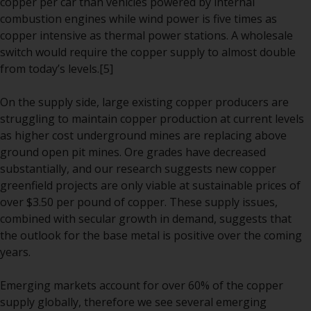
Sie ist, prüfen Sie sorgfältig die
copper per car than vehicles powered by internal
Anlageziele, das Risiko sowie die
combustion engines while wind power is five times as
Gebühren und Ausgaben des
copper intensive as thermal power stations. A wholesale
Fonds prüfen. Diese und andere
switch would require the copper supply to almost double
Informationen finden Sie im
from today’s levels.
[5]
Verkaufsprospekt des Fonds, der
telefonisch unter 1-855-RWC-
On the supply side, large existing copper producers are
FUND erhältlich ist oder indem
struggling to maintain copper production at current levels
Sie
as higher cost underground mines are replacing above
https://www.redwheel.com/us/en/accredit
ground open pit mines. Ore grades have decreased
and-documents/ besuchen. Bitte
substantially, and our research suggests new copper
lesen Sie den Verkaufsprospekt
greenfield projects are only viable at sustainable prices of
sorgfältig durch, bevor Sie
over $3.50 per pound of copper. These supply issues,
investieren.
combined with secular growth in demand, suggests that
the outlook for the base metal is positive over the coming
Andere auf dieser Website
years.
beschriebene Fonds unterliegen
nicht den gleichen
Emerging markets account for over 60% of the copper
regulatorischen Anforderungen
supply globally, therefore we see several emerging