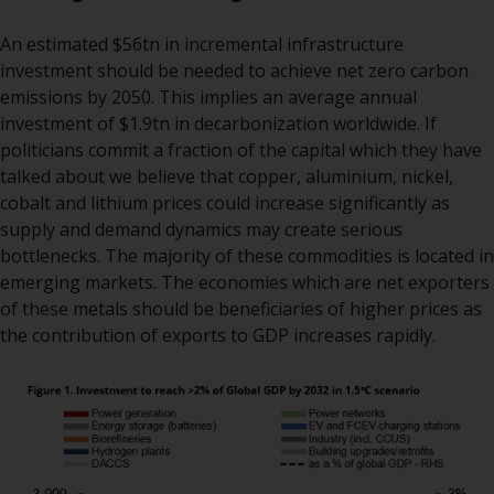
Finanzaufsichtsbehörde reguliert
An estimated $56tn in incremental infrastructure
wird.
investment should be needed to achieve net zero carbon
emissions by 2050. This implies an average annual
Durch den Zugriff auf diese
investment of $1.9tn in decarbonization worldwide. If
Website erklären Sie, dass Sie die
politicians commit a fraction of the capital which they have
folgenden
talked about we believe that copper, aluminium, nickel,
Geschäftsbedingungen, wie sie
cobalt and lithium prices could increase significantly as
von RWC Partners Limited („RWC“)
supply and demand dynamics may create serious
herausgegeben wurden, gelesen
bottlenecks. The majority of these commodities is located in
und anerkannt haben und damit
emerging markets. The economies which are net exporters
einverstanden sind. Diese
of these metals should be beneficiaries of higher prices as
Website kann Werbung
the contribution of exports to GDP increases rapidly.
enthalten.
Zugang unterliegt lokalen
Beschränkungen