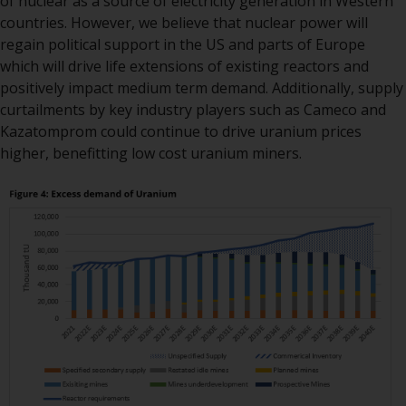
oder am Sitz oder Wohnsitz des
of nuclear as a source of electricity generation in Western
Anlegers.
countries. However, we believe that nuclear power will
regain political support in the US and parts of Europe
Bestimmte Personen haben
which will drive life extensions of existing reactors and
möglicherweise Zugang zu
positively impact medium term demand. Additionally, supply
Informationen über Redwheel
curtailments by key industry players such as Cameco and
Funds, eine
Kazatomprom could continue to drive uranium prices
Investmentgesellschaft, die als
higher, benefitting low cost uranium miners.
„Société d’Investissement à
Capital Variable“ nach
luxemburgischem Recht
gegründet wurde. Die Teilfonds
von Redwheel Funds, auf die auf
der Website verwiesen wird,
werden nur durch den aktuellen
Verkaufsprospekt angeboten. Der
Verkaufsprospekt enthält
vollständigere Informationen
über die Teilfonds, einschließlich