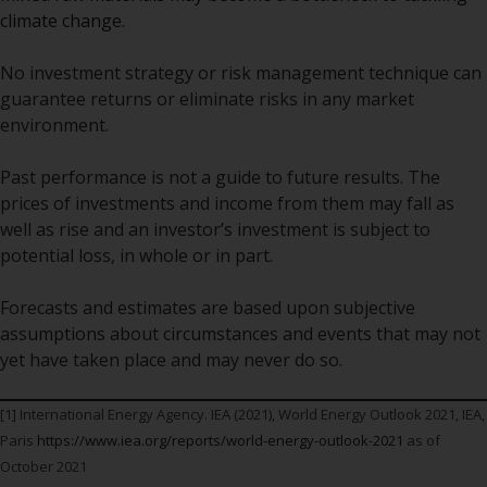
von oder Vertrauen auf die
climate change.
Informationen auf dieser Website
ergibt.
No investment strategy or risk management technique can
guarantee returns or eliminate risks in any market
environment.
Datenschutz und Privatsphäre
Past performance is not a guide to future results. The
prices of investments and income from them may fall as
Soweit Informationen, die Sie
well as rise and an investor’s investment is subject to
bereitstellen oder die wir von
potential loss, in whole or in part.
dieser Website erhalten,
personenbezogene Daten
Forecasts and estimates are based upon subjective
darstellen, stimmen Sie deren
assumptions about circumstances and events that may not
Verarbeitung durch Redwheel und
yet have taken place and may never do so.
seine Vertreter und andere Dritte
zu. Alle diese Unternehmen sind
[1] International Energy Agency. IEA (2021), World Energy Outlook 2021, IEA,
verpflichtet, die Vertraulichkeit
Paris
https://www.iea.org/reports/world-energy-outlook-2021
as of
dieser Informationen zu wahren.
October 2021