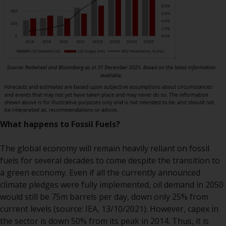
überdurchschnittliches Risiko und
sind als langfristig anzusehen.
Derivative Instrumente können
mit einem hohen Risiko
verbunden sein. Unterschiedliche
Arten von Fonds oder Anlagen
weisen unterschiedliche
Risikograde auf.
What happens to Fossil Fuels?
Änderungen am Inhalt
The global economy will remain heavily reliant on fossil
fuels for several decades to come despite the transition to
Die auf dieser Website
a green economy. Even if all the currently announced
enthaltenen Informationen
climate pledges were fully implemented, oil demand in 2050
werden so wie sie sind zur
would still be 75m barrels per day, down only 25% from
Verfügung gestellt, können ohne
current levels (source: IEA, 13/10/2021). However, capex in
Vorankündigung geändert
the sector is down 50% from its peak in 2014. Thus, it is