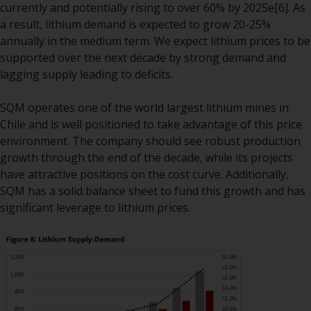
zukünftige Wertentwicklung. Der
currently and potentially rising to over 60% by 2025e
[6]
. As
Wert von Wertpapieren und die
a result, lithium demand is expected to grow 20-25%
daraus erzielten Erträge können
annually in the medium term. We expect lithium prices to be
sowohl fallen als auch steigen.
supported over the next decade by strong demand and
Mit Investitionen in die von
lagging supply leading to deficits.
Redwheel und seinen
verbundenen Unternehmen
SQM operates one of the world largest lithium mines in
angebotenen Produkte und
Chile and is well positioned to take advantage of this price
Dienstleistungen sind erhebliche
environment. The company should see robust production
Risiken verbunden.
growth through the end of the decade, while its projects
Wechselkursschwankungen
have attractive positions on the cost curve. Additionally,
können sich positiv oder negativ
SQM has a solid balance sheet to fund this growth and has
auf den Wert von auf
significant leverage to lithium prices.
Fremdwährungen lautenden
Finanzinstrumenten auswirken.
Bestimmte Anlagen,
insbesondere alternative Fonds
und Emerging Markets,
beinhalten ein