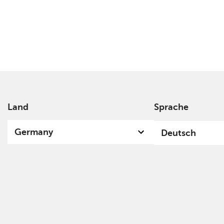
Global Inco
Fund
Auflegung Fonds: 02. März 2023
Overview