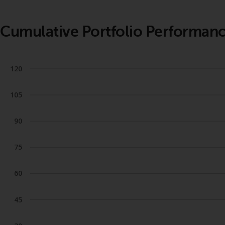
Cumulative Portfolio Performan
120
105
90
75
60
45
30