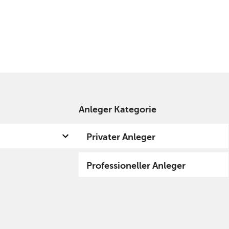
me
Performance
Allocations