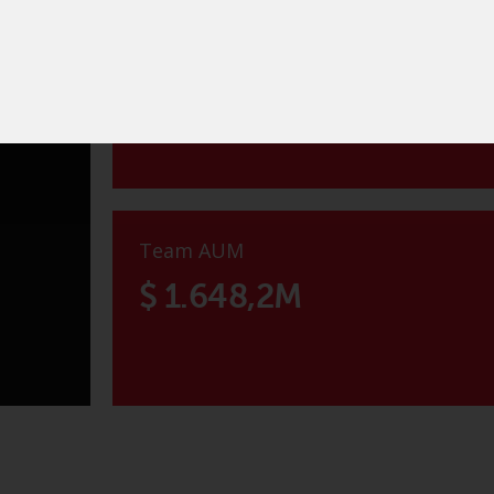
Fund AUM
$ 37,9M
capital
l
Team AUM
$ 1.648,2M