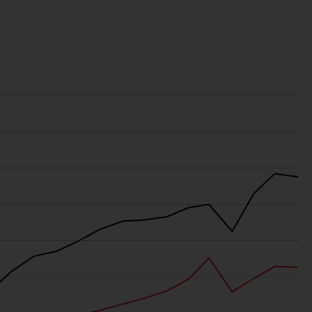
Auf dieser Website erwähnte Produkte oder
Dienstleistungen werden auf der Grundlage
bestimmter Registrierungen in relevanten
Gerichtsbarkeiten gemäß den Europäischen
Richtlinien zur Koordinierung von Gesetzen,
Vorschriften und Verwaltungsvorschriften in
Bezug auf Organismen für gemeinsame
Anlagen in Wertpapieren (UCITS/OGAW)
(Richtlinie 2009/65/EG ) und die Richtlinie
über die Verwalter alternativer
Investmentfonds (Richtlinie 2011/61/EU)
sowie die entsprechenden Regelungen, die
diese Regelungen in britisches Recht
umgesetzt und dann beim Austritt des
Vereinigten Königreichs aus der
Europäischen Union ersetzt haben; es kann
jedoch zusätzliche Anforderungen oder
Formalitäten geben, die Ihre Anlage
verbieten. Dementsprechend sind Sie