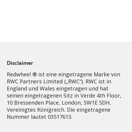
im Fall von RWC Asset Management LLP, von
den US Securities and Exchange Commission
zugelassen und reguliert werden Exchange
Commission („SEC“); RWC Asset Advisors (US)
LLC, das bei der SEC registriert ist; RWC
Singapore (Pte) Limited, die von der
Monetary Authority of Singapore als
lizenzierte Fondsverwaltungsgesellschaft
lizenziert ist; Redwheel Australia Pty Ltd ist
ein australischer
Finanzdienstleistungslizenznehmer bei der
Australian Securities and Investment
Commission; und Redwheel Europe
Fondsmæglerselskab A/S, die von der
dänischen Finanzaufsichtsbehörde reguliert
Key Information
wird.
Durch den Zugriff auf diese Website erklären