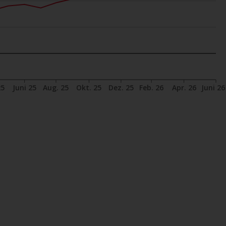
verpflichtet, sich über solche
Einschränkungen zu informieren und diese
zu beachten. Auf dieser Website erwähnte
Produkte oder Dienstleistungen sind nur für
den Vertrieb in jenen Gerichtsbarkeiten
bestimmt, in denen und an diejenigen
25
Juni 25
Aug. 25
Okt. 25
Dez. 25
Feb. 26
Apr. 26
Juni 26
Personen, denen das Anbieten solcher
Produkte und Dienstleistungen gestattet ist.
Informationen für Anleger in der Schweiz
Dies ist ein Werbedokument.
Die Informationen auf den folgenden Seiten
beziehen sich auf ausländische Organismen
für kollektive Kapitalanlagen, die von RWC