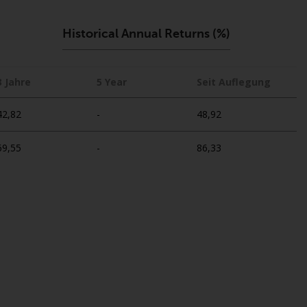
Asset Management LLP oder einem ihrer
verbundenen Unternehmen verwaltet
Historical Annual Returns (%)
werden (die „von Redwheel verwalteten
Fonds“). Einige der von Redwheel verwalteten
Fonds, auf die auf dieser Website verwiesen
3 Jahre
5 Year
Seit Auflegung
wird, wurden nicht von der Eidgenössischen
42,82
Finanzmarktaufsicht („FINMA“) zugelassen
-
48,92
und Anleger genießen daher nicht den vollen
Anlegerschutz nach dem Bundesgesetz über
69,55
-
86,33
die kollektiven Kapitalanlagen von 23. Juni
2006 («KAG») oder Aufsicht durch die FINMA.
Redwheel-verwaltete Fonds, die nicht von
der FINMA bewilligt wurden, dürfen in der
Schweiz nur qualifizierten Anlegern im Sinne
von Artikel 10 Absatz 1 angeboten werden. 3
und Abs. 3ter KAG („Qualifizierte Anleger“).
Der Vertreter der von Redwheel verwalteten
Fonds in der Schweiz ist FIRST