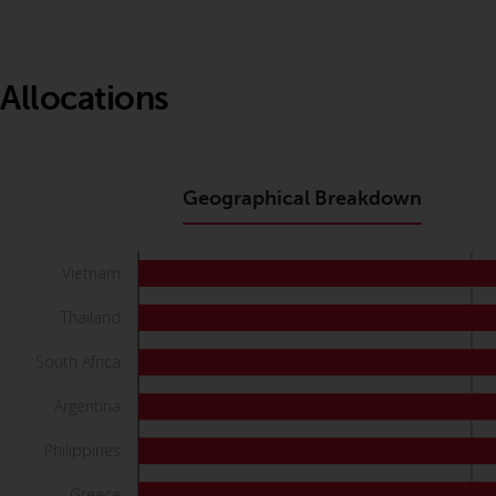
Allocations
Geographical Breakdown
Vietnam
Thailand
South Africa
Argentina
Philippines
Greece