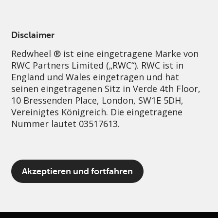
German
Germany
Professional
Disclaimer
Redwheel ® ist eine eingetragene Marke von
Nachhaltigkeit
Governance
Kontakt
RWC Partners Limited („RWC“). RWC ist in
England und Wales eingetragen und hat
seinen eingetragenen Sitz in Verde 4th Floor,
10 Bressenden Place, London, SW1E 5DH,
Vereinigtes Königreich. Die eingetragene
Nummer lautet 03517613.
Der Begriff „Redwheel“ kann ein oder
Akzeptieren und fortfahren
mehrere Unternehmen der Marke Redwheel
umfassen, einschließlich RWC und RWC Asset
Management LLP, die jeweils von der
britischen Financial Conduct Authority und,