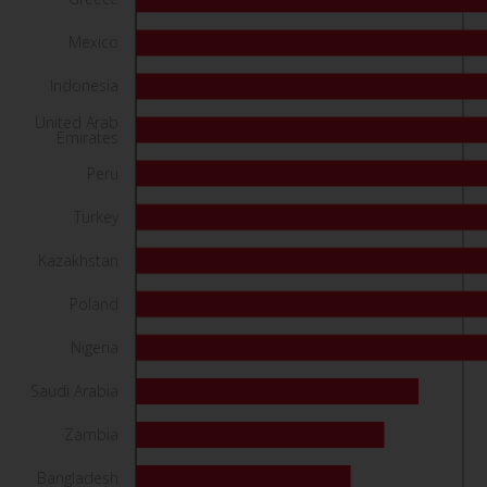
Mexico
Indonesia
United Arab
Emirates
Peru
Turkey
Kazakhstan
Poland
Nigeria
Saudi Arabia
Zambia
Bangladesh