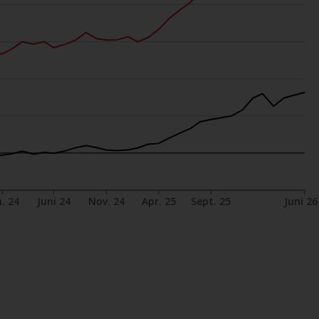
verpflichtet, sich über solche
Einschränkungen zu informieren und diese
zu beachten. Auf dieser Website erwähnte
Produkte oder Dienstleistungen sind nur für
den Vertrieb in jenen Gerichtsbarkeiten
bestimmt, in denen und an diejenigen
Personen, denen das Anbieten solcher
Produkte und Dienstleistungen gestattet ist.
. 24
Juni 24
Nov. 24
Apr. 25
Sept. 25
Juni 26
Informationen für Anleger in der Schweiz
Dies ist ein Werbedokument.
Die Informationen auf den folgenden Seiten
beziehen sich auf ausländische Organismen
für kollektive Kapitalanlagen, die von RWC