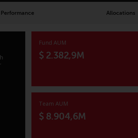
Performance
Allocations
Fund AUM
$ 2.382,9M
ch
r
Team AUM
$ 8.904,6M