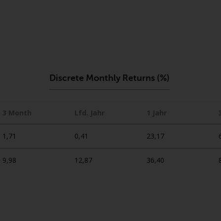
Discrete Monthly Returns (%)
3 Month
Lfd. Jahr
1 Jahr
1,71
0,41
23,17
9,98
12,87
36,40