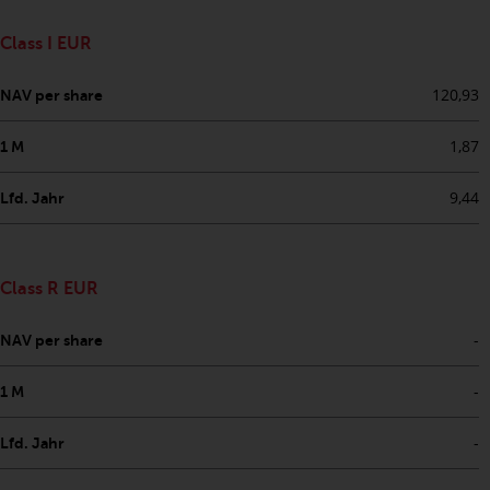
werden und es wird keine
Garantie hinsichtlich ihrer
Class I EUR
Genauigkeit, Vollständigkeit oder
Eignung für einen bestimmten
120,93
NAV per share
Zweck übernommen. Redwheel
hat seine eigenen Ansichten und
1,87
1 M
Meinungen auf dieser Website
(oder denen seiner verbundenen
9,44
Lfd. Jahr
Unternehmen) geäußert, und
diese können sich ohne
Vorankündigung ändern.
Redwheel ist nicht verpflichtet,
Class R EUR
Informationen zu aktualisieren,
-
und Leser sollten sich bei einer
NAV per share
Anlageentscheidung nicht
-
ausschließlich auf die auf dieser
1 M
Website enthaltenen
-
Lfd. Jahr
Informationen verlassen.