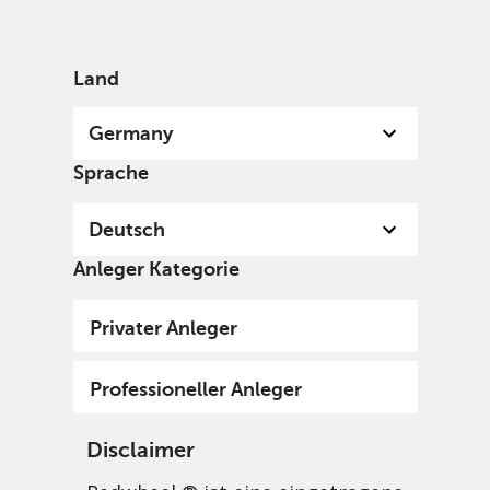
German
Germany
Professional
Land
Germany
Sprache
Deutsch
Anleger Kategorie
Privater Anleger
Redwheel Natural
Professioneller Anleger
Capital Fund
Disclaimer