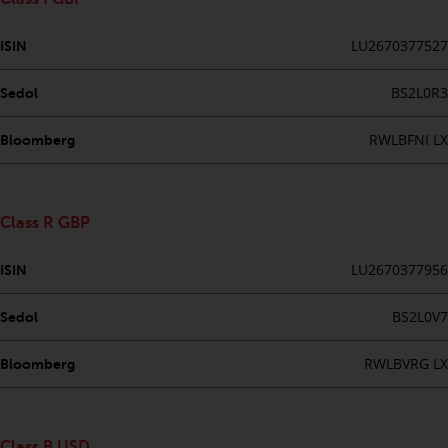
Diese Website beschreibt die
LU2670377527
ISIN
Fähigkeiten von Redwheel und
dient nur zu
BS2L0R3
Sedol
Informationszwecken. Keines der
auf dieser Website enthaltenen
RWLBFNI LX
Bloomberg
Materialien soll ein
Verkaufsangebot oder eine
Aufforderung oder Aufforderung
Class R GBP
zur Abgabe eines Angebots zum
Kauf von Produkten oder
LU2670377956
ISIN
Dienstleistungen darstellen, die
von Redwheel oder einem seiner
BS2L0V7
Sedol
verbundenen Unternehmen
bereitgestellt werden, und darf
RWLBVRG LX
Bloomberg
nicht im Zusammenhang mit
einer Anlageentscheidung
herangezogen werden. Diese
Class B USD