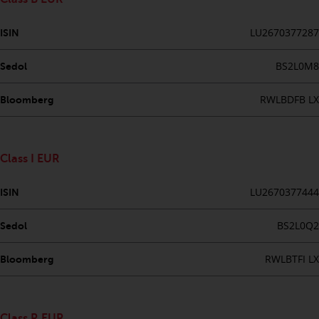
Sie ist, prüfen Sie sorgfältig die
Anlageziele, das Risiko sowie die
LU2670377287
Gebühren und Ausgaben des
ISIN
Fonds prüfen. Diese und andere
BS2L0M8
Sedol
Informationen finden Sie im
Verkaufsprospekt des Fonds, der
RWLBDFB LX
Bloomberg
telefonisch unter 1-855-RWC-
FUND erhältlich ist oder indem
Sie
https://www.redwheel.com/us/en/accredit
Class I EUR
and-documents/ besuchen. Bitte
lesen Sie den Verkaufsprospekt
LU2670377444
ISIN
sorgfältig durch, bevor Sie
investieren.
BS2L0Q2
Sedol
Andere auf dieser Website
RWLBTFI LX
Bloomberg
beschriebene Fonds unterliegen
nicht den gleichen
regulatorischen Anforderungen
Class R EUR