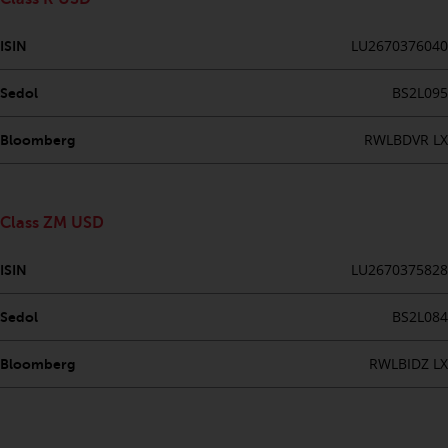
zukünftige Wertentwicklung. Der
Wert von Wertpapieren und die
LU2670376040
ISIN
daraus erzielten Erträge können
sowohl fallen als auch steigen.
BS2L095
Sedol
Mit Investitionen in die von
Redwheel und seinen
RWLBDVR LX
Bloomberg
verbundenen Unternehmen
angebotenen Produkte und
Dienstleistungen sind erhebliche
Risiken verbunden.
Class ZM USD
Wechselkursschwankungen
LU2670375828
können sich positiv oder negativ
ISIN
auf den Wert von auf
BS2L084
Sedol
Fremdwährungen lautenden
Finanzinstrumenten auswirken.
RWLBIDZ LX
Bloomberg
Bestimmte Anlagen,
insbesondere alternative Fonds
und Emerging Markets,
beinhalten ein