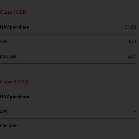
Wenn Sie nicht möchten, dass
Ihre Informationen auf diese
Class I USD
Weise verwendet werden, sollten
Sie Redwheel per E-Mail oder
131,82
NAV per share
schriftlich darüber informieren.
Sie haben Anspruch auf eine
-0,19
1 M
Kopie der Informationen, die wir
über Sie gespeichert haben,
6,54
Lfd. Jahr
indem Sie uns schriftlich
anschreiben und diese anfordern.
Weitere Informationen finden Sie
in unserer Datenschutz- und
Class R USD
Datenschutzrichtlinie und Cookie-
-
Richtlinie.
NAV per share
-
1 M
-
Lfd. Jahr
Geltendes Recht