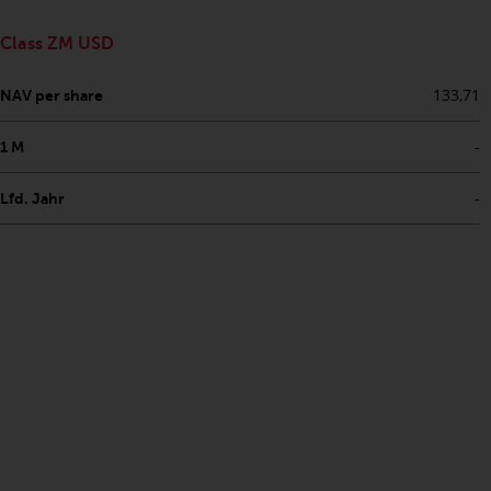
Der Inhalt dieser Website sollte
gemäß den Gesetzen von England
Class ZM USD
und Wales ausgelegt und geregelt
werden, und die Gerichte dieser
133,71
NAV per share
Gerichtsbarkeit haben die
ausschließliche Zuständigkeit für
-
1 M
alle auftretenden Streitigkeiten,
es sei denn, diese Inhalte
-
Lfd. Jahr
unterliegen ausdrücklich den
Gesetzen von eine andere
Gerichtsbarkeit. Wenn ein
zuständiges Gericht aus
irgendeinem Grund eine
Bestimmung dieses Abschnitts
„Wichtige Informationen“ für
nicht durchsetzbar befunden hat,
wird diese Bestimmung im
maximal zulässigen Umfang
durchgesetzt, und der Rest dieser