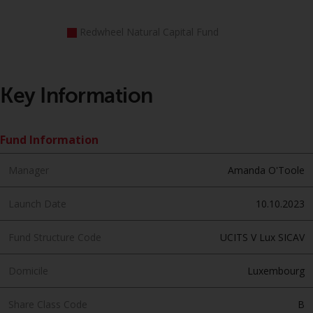
oder am Sitz oder Wohnsitz des
Anlegers.
Redwheel Natural Capital Fund
Bestimmte Personen haben
möglicherweise Zugang zu
Informationen über Redwheel
Key Information
Funds, eine
Investmentgesellschaft, die als
„Société d’Investissement à
Fund Information
Capital Variable“ nach
luxemburgischem Recht
Manager
Amanda O'Toole
gegründet wurde. Die Teilfonds
von Redwheel Funds, auf die auf
Launch Date
10.10.2023
der Website verwiesen wird,
werden nur durch den aktuellen
Fund Structure Code
UCITS V Lux SICAV
Verkaufsprospekt angeboten. Der
Verkaufsprospekt enthält
Domicile
Luxembourg
vollständigere Informationen
über die Teilfonds, einschließlich
Share Class Code
B