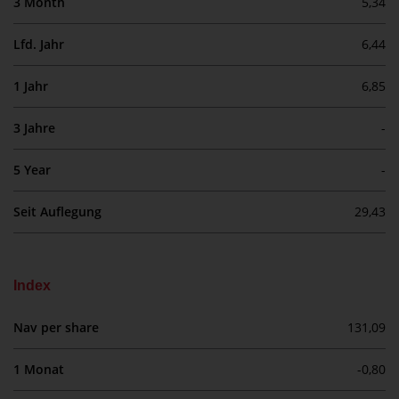
3 Month
5,34
verpflichtet, sich über solche
Einschränkungen zu informieren
Lfd. Jahr
6,44
und diese zu beachten. Auf dieser
Website erwähnte Produkte oder
1 Jahr
6,85
Dienstleistungen sind nur für den
Vertrieb in jenen
3 Jahre
-
Gerichtsbarkeiten bestimmt, in
denen und an diejenigen
5 Year
-
Personen, denen das Anbieten
solcher Produkte und
Seit Auflegung
29,43
Dienstleistungen gestattet ist.
Index
Informationen für Anleger in der
Nav per share
131,09
Schweiz
1 Monat
-0,80
Dies ist ein Werbedokument.