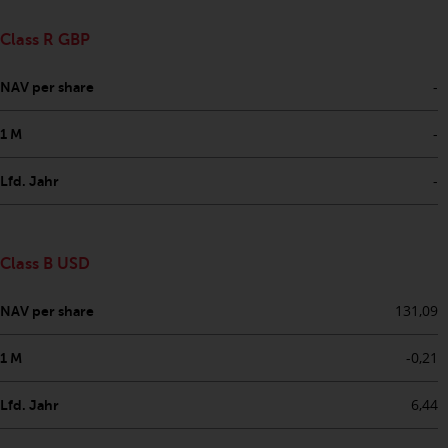
von oder Vertrauen auf die
Informationen auf dieser Website
Class R GBP
ergibt.
-
NAV per share
-
1 M
Datenschutz und Privatsphäre
-
Lfd. Jahr
Soweit Informationen, die Sie
bereitstellen oder die wir von
dieser Website erhalten,
Class B USD
personenbezogene Daten
darstellen, stimmen Sie deren
131,09
NAV per share
Verarbeitung durch Redwheel und
seine Vertreter und andere Dritte
-0,21
1 M
zu. Alle diese Unternehmen sind
verpflichtet, die Vertraulichkeit
6,44
Lfd. Jahr
dieser Informationen zu wahren.