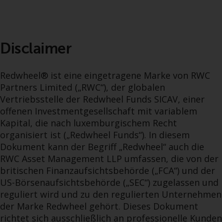
‚Wichtigen Informationen“ bleibt
in vollem Umfang in Kraft und
wirksam.
Disclaimer
Redwheel® ist eine eingetragene Marke von RWC
Copyright
Partners Limited („RWC“), der globalen
Vertriebsstelle der Redwheel Funds SICAV, einer
Kein Teil dieser Website darf
offenen Investmentgesellschaft mit variablem
ohne die vorherige schriftliche
Kapital, die nach luxemburgischem Recht
Genehmigung von Redwheel in
organisiert ist („Redwheel Funds“). In diesem
irgendeiner Weise reproduziert
Dokument kann der Begriff „Redwheel“ auch die
werden. Copyright 2016 ©
RWC Asset Management LLP umfassen, die von der
britischen Finanzaufsichtsbehörde („FCA“) und der
US-Börsenaufsichtsbehörde („SEC“) zugelassen und
reguliert wird und zu den regulierten Unternehmen
der Marke Redwheel gehört. Dieses Dokument
richtet sich ausschließlich an professionelle Kunden