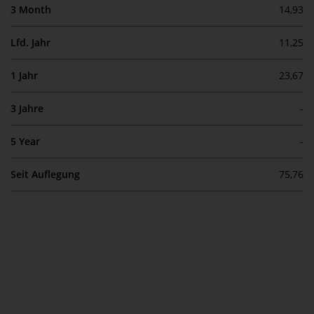
3 Month
14,93
Die Informationen auf den
folgenden Seiten beziehen sich
Lfd. Jahr
11,25
auf ausländische Organismen für
kollektive Kapitalanlagen, die von
1 Jahr
23,67
RWC Asset Management LLP oder
einem ihrer verbundenen
3 Jahre
-
Unternehmen verwaltet werden
(die „von Redwheel verwalteten
5 Year
-
Fonds“). Einige der von Redwheel
verwalteten Fonds, auf die auf
Seit Auflegung
75,76
dieser Website verwiesen wird,
wurden nicht von der
Eidgenössischen
Finanzmarktaufsicht („FINMA“)
zugelassen und Anleger genießen
daher nicht den vollen
Anlegerschutz nach dem
Bundesgesetz über die