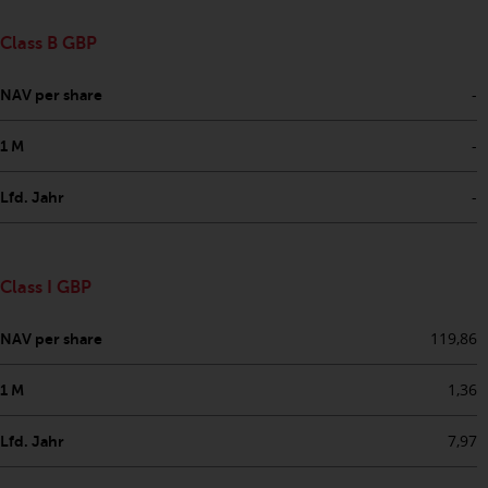
Class B GBP
Haftung
-
NAV per share
Obwohl Redwheel bestrebt ist,
sicherzustellen, dass die
-
1 M
Informationen auf dieser Website
zum Zeitpunkt der
-
Lfd. Jahr
Veröffentlichung korrekt und
vollständig sind, übernimmt
Redwheel keine Gewaehr noch
Class I GBP
eines ihrer verbundenen
Unternehmen die
119,86
NAV per share
Angemessenheit, Genauigkeit
oder Vollständigkeit dieser
1,36
1 M
Informationen und übernehmen
keine Haftung, die sich aus dem
7,97
Lfd. Jahr
Vertrauen auf Ungenauigkeiten,
Auslassung in, oder Verwendung