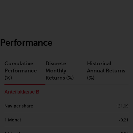
Gesetzen, Vorschriften und
Verwaltungsvorschriften in Bezug
auf Organismen für gemeinsame
Anlagen in Wertpapieren
(UCITS/OGAW) (Richtlinie
2009/65/EG ) und die Richtlinie
Performance
über die Verwalter alternativer
Investmentfonds (Richtlinie
2011/61/EU) sowie die
Cumulative
Discrete
Historical
entsprechenden Regelungen, die
Performance
Monthly
Annual Returns
diese Regelungen in britisches
(%)
Returns (%)
(%)
Recht umgesetzt und dann beim
Austritt des Vereinigten
Anteilsklasse B
Königreichs aus der Europäischen
Union ersetzt haben; es kann
Nav per share
131,09
jedoch zusätzliche Anforderungen
oder Formalitäten geben, die Ihre
1 Monat
-0,21
Anlage verbieten.
Dementsprechend sind Sie