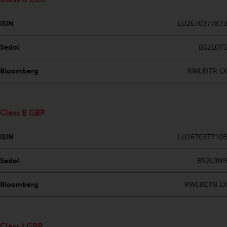
wie 40 Act Funds, einschließlich
der Anforderungen an
LU2670377873
ISIN
Investmentfonds, Anlegern
bestimmte regelmäßige und
BS2L0T5
Sedol
standardisierte Preis- und
Bewertungsinformationen zur
RWLBITR LX
Bloomberg
Verfügung zu stellen. Qualifizierte
potenzielle Anleger sollten vor
einer Anlage in diese Fonds das
Angebotsprospekt und andere
Class B GBP
zugehörige Fondsdokumente
LU2670377105
konsultieren, um eine
ISIN
vollständige Liste der Risiken und
BS2L0N9
Sedol
andere relevante Informationen
zu erhalten.
RWLBDTB LX
Bloomberg
Produkte und Dienstleistungen
Class I GBP