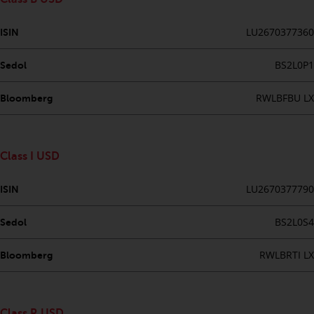
Website bietet keine spezifische
Anlageberatung und
LU2670377360
berücksichtigt nicht die
ISIN
Anlagebedürfnisse eines
BS2L0P1
Sedol
bestimmten Anlegers oder
bestimmter Anleger.
RWLBFBU LX
Bloomberg
Nichts auf dieser Website sollte
als Anlage-, Steuer-, Rechts- oder
sonstige Beratung ausgelegt
Class I USD
werden.
LU2670377790
ISIN
BS2L0S4
Sedol
Risikowarnung
RWLBRTI LX
Bloomberg
Die frühere Wertentwicklung
eines von Redwheel verwalteten
Fonds ist kein Hinweis auf die
Class R USD