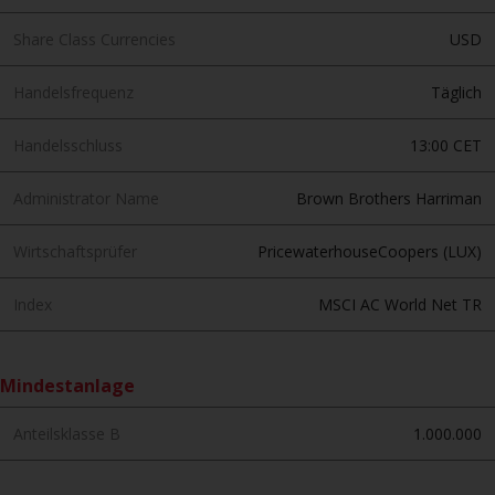
der Anlageziele, Gebühren und
Ausgaben. Der Verkaufsprospekt
Share Class Currencies
USD
und andere Informationen zu den
Teilfonds werden jedoch nicht
Handelsfrequenz
Täglich
absichtlich an Personen in
Ländern verteilt, in denen eine
Handelsschluss
13:00 CET
solche Verteilung gegen lokale
Gesetze oder Vorschriften
Administrator Name
Brown Brothers Harriman
verstoßen würde.
Wirtschaftsprüfer
PricewaterhouseCoopers (LUX)
Index
MSCI AC World Net TR
Informationen für Anleger in den
USA
Mindestanlage
Diese Website ist weder ein
Angebot zum Verkauf noch eine
Anteilsklasse B
1.000.000
Aufforderung zur Beteiligung an
privaten oder registrierten