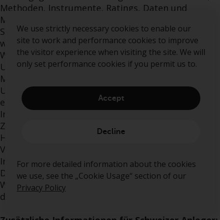
Methoden, Instrumente, Ratings, Daten und
Meinungen sind nicht für Kunden oder Nutzer mit
We use strictly necessary cookies to enable our
Sitz in Indien bestimmt und dürfen von ihnen
site to work and performance cookies to improve
weder verwendet noch verbreitet werden. Eine
the visitor experience when visiting the site. We will
Weitergabe an in Indien ansässige Personen oder
only set performance cookies if you permit us to.
Unternehmen ist nicht gestattet. Weder
Morningstar Inc. noch Sustainalytics, Morningstar
UK Limited oder ihre Inhaltsanbieter übernehmen
Accept
eine Haftung für die Verwendung der
Informationen, für Handlungen Dritter im
Zusammenhang mit den Informationen oder für
Decline
Handelsentscheidungen, Schäden oder sonstige
Verluste, die im Zusammenhang mit den
Informationen oder deren Verwendung entstehen.
For more detailed information about the cookies
Die Nutzung der Daten unterliegt den auf der
we use, see the „Cookie Usage“ section of our
Website https://www.sustainalytics.com/legal-
Privacy Policy
disclaimers verfügbaren Bedingungen.