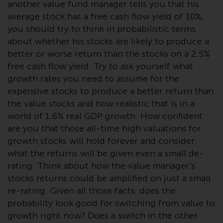
another value fund manager tells you that his
wie 40 Act Funds, einschließlich
der Anforderungen an
average stock has a free cash flow yield of 10%,
Investmentfonds, Anlegern
you should try to think in probabilistic terms
bestimmte regelmäßige und
about whether his stocks are likely to produce a
standardisierte Preis- und
better or worse return than the stocks on a 2.5%
Bewertungsinformationen zur
free cash flow yield. Try to ask yourself what
Verfügung zu stellen. Qualifizierte
growth rates you need to assume for the
potenzielle Anleger sollten vor
expensive stocks to produce a better return than
einer Anlage in diese Fonds das
the value stocks and how realistic that is in a
Angebotsprospekt und andere
world of 1.6% real GDP growth. How confident
zugehörige Fondsdokumente
are you that those all-time high valuations for
konsultieren, um eine
growth stocks will hold forever and consider
vollständige Liste der Risiken und
what the returns will be given even a small de-
andere relevante Informationen
rating. Think about how the value manager’s
zu erhalten.
stocks returns could be amplified on just a small
re-rating. Given all those facts, does the
probability look good for switching from value to
growth right now? Does a switch in the other
Produkte und Dienstleistungen