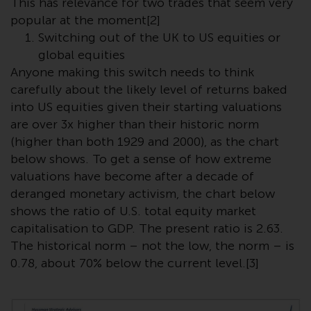
This has relevance for two trades that seem very
kollektiven Kapitalanlagen von 23.
popular at the moment[2]
Juni 2006 («KAG») oder Aufsicht
Switching out of the UK to US equities or
durch die FINMA. Redwheel-
global equities
verwaltete Fonds, die nicht von
Anyone making this switch needs to think
der FINMA bewilligt wurden,
dürfen in der Schweiz nur
carefully about the likely level of returns baked
qualifizierten Anlegern im Sinne
into US equities given their starting valuations
von Artikel 10 Absatz 1
are over 3x higher than their historic norm
angeboten werden. 3 und Abs.
(higher than both 1929 and 2000), as the chart
3ter KAG („Qualifizierte Anleger“).
below shows. To get a sense of how extreme
valuations have become after a decade of
Der Vertreter der von Redwheel
deranged monetary activism, the chart below
verwalteten Fonds in der Schweiz
shows the ratio of U.S. total equity market
ist FIRST INDEPENDENT FUND
capitalisation to GDP. The present ratio is 2.63.
SERVICES LTD, Feldeggstrasse 12,
The historical norm – not the low, the norm – is
CH-8008 Zürich. Zahlstelle der von
0.78, about 70% below the current level.[3]
Redwheel verwalteten Fonds in
der Schweiz ist die Helvetische
Bank AG, Seefeldstrasse 215, CH-