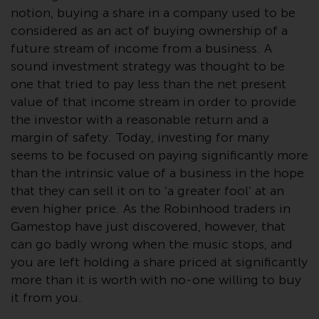
notion, buying a share in a company used to be
Obwohl Sie ein Land ausgewählt
considered as an act of buying ownership of a
haben, richtet sich diese Website
future stream of income from a business. A
nicht an eine bestimmte
sound investment strategy was thought to be
Gerichtsbarkeit und Sie betreten
one that tried to pay less than the net present
eine globale Website. Auf dieser
value of that income stream in order to provide
Website erwähnte Produkte oder
the investor with a reasonable return and a
Dienstleistungen unterliegen
gesetzlichen und behördlichen
margin of safety. Today, investing for many
Anforderungen und sind
seems to be focused on paying significantly more
möglicherweise nicht in allen
than the intrinsic value of a business in the hope
Gerichtsbarkeiten verfügbar. Auf
that they can sell it on to ‘a greater fool’ at an
dieser Website erwähnte
even higher price. As the Robinhood traders in
Produkte oder Dienstleistungen
Gamestop have just discovered, however, that
werden auf der Grundlage
can go badly wrong when the music stops, and
bestimmter Registrierungen in
you are left holding a share priced at significantly
relevanten Gerichtsbarkeiten
more than it is worth with no-one willing to buy
gemäß den Europäischen
it from you.
Richtlinien zur Koordinierung von