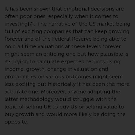
Website bietet keine spezifische
Anlageberatung und
It has been shown that emotional decisions are
berücksichtigt nicht die
often poor ones, especially when it comes to
Anlagebedürfnisse eines
investing[7]. The narrative of the US market being
bestimmten Anlegers oder
full of exciting companies that can keep growing
bestimmter Anleger.
forever and of the Federal Reserve being able to
hold all time valuations at these levels forever
Nichts auf dieser Website sollte
might seem an enticing one but how plausible is
als Anlage-, Steuer-, Rechts- oder
it? Trying to calculate expected returns using
sonstige Beratung ausgelegt
income, growth, change in valuation and
werden.
probabilities on various outcomes might seem
less exciting but historically it has been the more
accurate one. Moreover, anyone adopting the
latter methodology would struggle with the
Risikowarnung
logic of selling UK to buy US or selling value to
buy growth and would more likely be doing the
Die frühere Wertentwicklung
opposite.
eines von Redwheel verwalteten
Fonds ist kein Hinweis auf die