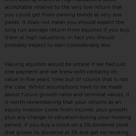
verpflichtet, sich über solche
acceptable relative to the very low return that
Einschränkungen zu informieren
you could get from owning bonds at very low
und diese zu beachten. Auf dieser
yields. It does not mean you should expect the
Website erwähnte Produkte oder
long run average return from equities if you buy
Dienstleistungen sind nur für den
them at high valuations, in fact you should
Vertrieb in jenen
probably expect to earn considerably less.
Gerichtsbarkeiten bestimmt, in
denen und an diejenigen
Personen, denen das Anbieten
Valuing equities would be simple if we had just
solcher Produkte und
one payment and we knew with certainty its
Dienstleistungen gestattet ist.
value in five years’ time but of course that is not
the case. Whilst assumptions have to be made
about future growth rates and terminal values, it
is worth remembering that your returns as an
Informationen für Anleger in der
equity investor come from income, plus growth,
Schweiz
plus any change in valuation during your holding
period. If you buy a stock on a 5% dividend yield,
Dies ist ein Werbedokument.
that grows its dividend at 3% and get no rerating,