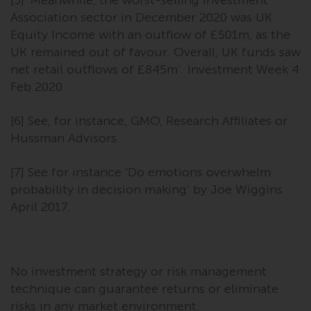
[5] ‘Meanwhile, the worst-selling Investment
überdurchschnittliches Risiko und
Association sector in December 2020 was UK
sind als langfristig anzusehen.
Equity Income with an outflow of £501m, as the
Derivative Instrumente können
UK remained out of favour. Overall, UK funds saw
mit einem hohen Risiko
net retail outflows of £845m’. Investment Week 4
verbunden sein. Unterschiedliche
Feb 2020.
Arten von Fonds oder Anlagen
weisen unterschiedliche
[6] See, for instance, GMO, Research Affiliates or
Risikograde auf.
Hussman Advisors.
[7] See for instance ‘Do emotions overwhelm
probability in decision making’ by Joe Wiggins
Änderungen am Inhalt
April 2017.
Die auf dieser Website
enthaltenen Informationen
werden so wie sie sind zur
No investment strategy or risk management
Verfügung gestellt, können ohne
technique can guarantee returns or eliminate
Vorankündigung geändert
risks in any market environment.