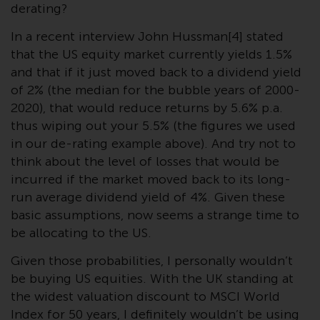
der Anlageziele, Gebühren und
derating?
Ausgaben. Der Verkaufsprospekt
In a recent interview John Hussman[4] stated
und andere Informationen zu den
that the US equity market currently yields 1.5%
Teilfonds werden jedoch nicht
and that if it just moved back to a dividend yield
absichtlich an Personen in
of 2% (the median for the bubble years of 2000-
Ländern verteilt, in denen eine
2020), that would reduce returns by 5.6% p.a.
solche Verteilung gegen lokale
thus wiping out your 5.5% (the figures we used
Gesetze oder Vorschriften
in our de-rating example above). And try not to
verstoßen würde.
think about the level of losses that would be
incurred if the market moved back to its long-
run average dividend yield of 4%. Given these
Informationen für Anleger in den
basic assumptions, now seems a strange time to
USA
be allocating to the US.
Given those probabilities, I personally wouldn’t
Diese Website ist weder ein
be buying US equities. With the UK standing at
Angebot zum Verkauf noch eine
the widest valuation discount to MSCI World
Aufforderung zur Beteiligung an
Index for 50 years, I definitely wouldn’t be using
privaten oder registrierten