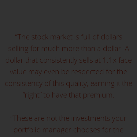
Asset Management LLP, von den
US Securities and Exchange
Commission zugelassen und
reguliert werden Exchange
Commission („SEC“); RWC Asset
“The stock market is full of dollars
Advisors (US) LLC, das bei der SEC
selling for much more than a dollar. A
registriert ist; RWC Singapore
(Pte) Limited, die von der
dollar that consistently sells at 1.1x face
Monetary Authority of Singapore
als lizenzierte
value may even be respected for the
Fondsverwaltungsgesellschaft
consistency of this quality, earning it the
lizenziert ist; Redwheel Australia
Pty Ltd ist ein australischer
“right” to have that premium.
Finanzdienstleistungslizenznehmer
bei der Australian Securities and
Investment Commission; und
“These are not the investments your
Redwheel Europe
Fondsmæglerselskab A/S, die von
portfolio manager chooses for the
der dänischen