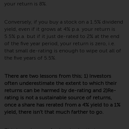
your return is 8%.
Die Informationen auf den
folgenden Seiten beziehen sich
auf ausländische Organismen für
Conversely, if you buy a stock on a 1.5% dividend
kollektive Kapitalanlagen, die von
yield, even if it grows at 4% p.a. your return is
RWC Asset Management LLP oder
5.5% p.a. but if it just de-rated to 2% at the end
einem ihrer verbundenen
of the five year period, your return is zero, i.e.
Unternehmen verwaltet werden
that small de-rating is enough to wipe out all of
(die „von Redwheel verwalteten
the five years of 5.5%.
Fonds“). Einige der von Redwheel
verwalteten Fonds, auf die auf
There are two lessons from this; 1) Investors
dieser Website verwiesen wird,
wurden nicht von der
often underestimate the extent to which their
Eidgenössischen
returns can be harmed by de-rating and 2)Re-
Finanzmarktaufsicht („FINMA“)
rating is not a sustainable source of returns,
zugelassen und Anleger genießen
once a share has rerated from a 4% yield to a 1%
daher nicht den vollen
yield, there isn’t that much farther to go.
Anlegerschutz nach dem
Bundesgesetz über die