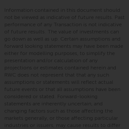
‚Wichtigen Informationen“ bleibt
Information contained in this document should
in vollem Umfang in Kraft und
not be viewed as indicative of future results. Past
wirksam.
performance of any Transaction is not indicative
of future results. The value of investments can
go down as well as up. Certain assumptions and
forward looking statements may have been made
Copyright
either for modelling purposes, to simplify the
Kein Teil dieser Website darf
presentation and/or calculation of any
ohne die vorherige schriftliche
projections or estimates contained herein and
Genehmigung von Redwheel in
RWC does not represent that that any such
irgendeiner Weise reproduziert
assumptions or statements will reflect actual
werden. Copyright 2016 ©
future events or that all assumptions have been
considered or stated. Forward-looking
statements are inherently uncertain, and
changing factors such as those affecting the
markets generally, or those affecting particular
industries or issuers, may cause results to differ