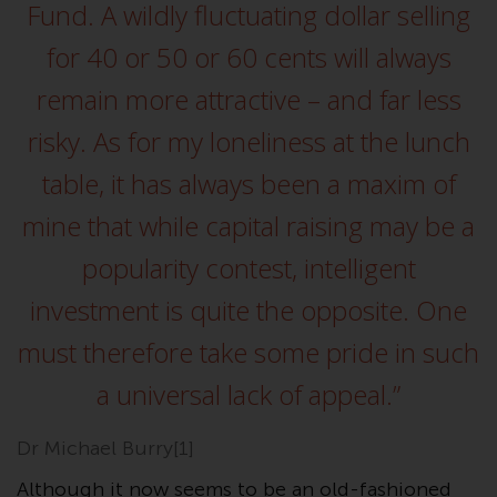
Fund. A wildly fluctuating dollar selling
Finanzaufsichtsbehörde reguliert
wird.
for 40 or 50 or 60 cents will always
remain more attractive – and far less
Durch den Zugriff auf diese
Website erklären Sie, dass Sie die
risky. As for my loneliness at the lunch
folgenden
table, it has always been a maxim of
Geschäftsbedingungen, wie sie
von RWC Partners Limited („RWC“)
mine that while capital raising may be a
herausgegeben wurden, gelesen
und anerkannt haben und damit
popularity contest, intelligent
einverstanden sind. Diese
investment is quite the opposite. One
Website kann Werbung
enthalten.
must therefore take some pride in such
a universal lack of appeal.”
Zugang unterliegt lokalen
Dr Michael Burry[1]
Beschränkungen
Although it now seems to be an old-fashioned