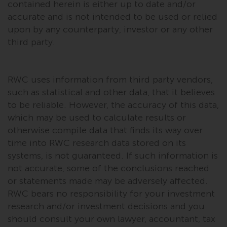
Wenn Sie nicht möchten, dass
contained herein is either up to date and/or
Ihre Informationen auf diese
accurate and is not intended to be used or relied
Weise verwendet werden, sollten
upon by any counterparty, investor or any other
Sie Redwheel per E-Mail oder
third party.
schriftlich darüber informieren.
Sie haben Anspruch auf eine
Kopie der Informationen, die wir
RWC uses information from third party vendors,
über Sie gespeichert haben,
such as statistical and other data, that it believes
indem Sie uns schriftlich
to be reliable. However, the accuracy of this data,
anschreiben und diese anfordern.
which may be used to calculate results or
Weitere Informationen finden Sie
otherwise compile data that finds its way over
in unserer Datenschutz- und
time into RWC research data stored on its
Datenschutzrichtlinie und Cookie-
systems, is not guaranteed. If such information is
Richtlinie.
not accurate, some of the conclusions reached
or statements made may be adversely affected.
RWC bears no responsibility for your investment
research and/or investment decisions and you
Geltendes Recht
should consult your own lawyer, accountant, tax