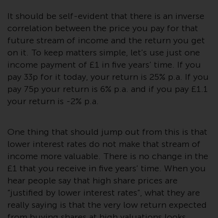
Gesetzen, Vorschriften und
Verwaltungsvorschriften in Bezug
It should be self-evident that there is an inverse
auf Organismen für gemeinsame
correlation between the price you pay for that
Anlagen in Wertpapieren
future stream of income and the return you get
(UCITS/OGAW) (Richtlinie
on it. To keep matters simple, let’s use just one
2009/65/EG ) und die Richtlinie
income payment of £1 in five years’ time. If you
über die Verwalter alternativer
pay 33p for it today, your return is 25% p.a. If you
Investmentfonds (Richtlinie
pay 75p your return is 6% p.a. and if you pay £1.1
2011/61/EU) sowie die
your return is -2% p.a.
entsprechenden Regelungen, die
diese Regelungen in britisches
One thing that should jump out from this is that
Recht umgesetzt und dann beim
lower interest rates do not make that stream of
Austritt des Vereinigten
Königreichs aus der Europäischen
income more valuable. There is no change in the
Union ersetzt haben; es kann
£1 that you receive in five years’ time. When you
jedoch zusätzliche Anforderungen
hear people say that high share prices are
oder Formalitäten geben, die Ihre
“justified by lower interest rates”, what they are
Anlage verbieten.
really saying is that the very low return expected
Dementsprechend sind Sie
from buying shares at high valuations looks