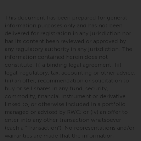
von oder Vertrauen auf die
Informationen auf dieser Website
This document has been prepared for general
ergibt.
information purposes only and has not been
delivered for registration in any jurisdiction nor
has its content been reviewed or approved by
any regulatory authority in any jurisdiction. The
Datenschutz und Privatsphäre
information contained herein does not
constitute: (i) a binding legal agreement; (ii)
Soweit Informationen, die Sie
legal, regulatory, tax, accounting or other advice;
bereitstellen oder die wir von
(iii) an offer, recommendation or solicitation to
dieser Website erhalten,
personenbezogene Daten
buy or sell shares in any fund, security,
darstellen, stimmen Sie deren
commodity, financial instrument or derivative
Verarbeitung durch Redwheel und
linked to, or otherwise included in a portfolio
seine Vertreter und andere Dritte
managed or advised by RWC; or (iv) an offer to
zu. Alle diese Unternehmen sind
enter into any other transaction whatsoever
verpflichtet, die Vertraulichkeit
(each a “Transaction”). No representations and/or
dieser Informationen zu wahren.
warranties are made that the information