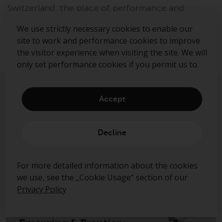
Switzerland, the place of performance and
jurisdiction is at the registered office of the
We use strictly necessary cookies to enable our
Representative in Switzerland.
site to work and performance cookies to improve
the visitor experience when visiting the site. We will
only set performance cookies if you permit us to.
Accept
In case you missed it
Decline
The ‘Fab 4’ become the
For more detailed information about the cookies
‘FOMO 3’
we use, see the „Cookie Usage“ section of our
Privacy Policy