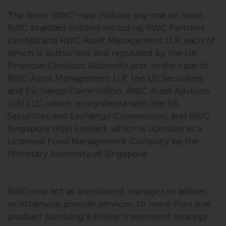
werden und es wird keine
Garantie hinsichtlich ihrer
The term “RWC” may include any one or more
Genauigkeit, Vollständigkeit oder
RWC branded entities including RWC Partners
Eignung für einen bestimmten
Limited and RWC Asset Management LLP, each of
Zweck übernommen. Redwheel
which is authorised and regulated by the UK
hat seine eigenen Ansichten und
Financial Conduct Authority and, in the case of
Meinungen auf dieser Website
RWC Asset Management LLP, the US Securities
(oder denen seiner verbundenen
and Exchange Commission; RWC Asset Advisors
Unternehmen) geäußert, und
(US) LLC, which is registered with the US
diese können sich ohne
Securities and Exchange Commission; and RWC
Vorankündigung ändern.
Singapore (Pte) Limited, which is licensed as a
Redwheel ist nicht verpflichtet,
Licensed Fund Management Company by the
Informationen zu aktualisieren,
Monetary Authority of Singapore.
und Leser sollten sich bei einer
Anlageentscheidung nicht
ausschließlich auf die auf dieser
RWC may act as investment manager or adviser,
Website enthaltenen
or otherwise provide services, to more than one
Informationen verlassen.
product pursuing a similar investment strategy