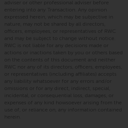
Der Inhalt dieser Website sollte
adviser or other professional adviser before
gemäß den Gesetzen von England
entering into any Transaction. Any opinion
und Wales ausgelegt und geregelt
expressed herein, which may be subjective in
werden, und die Gerichte dieser
nature, may not be shared by all directors,
Gerichtsbarkeit haben die
officers, employees, or representatives of RWC
ausschließliche Zuständigkeit für
and may be subject to change without notice.
alle auftretenden Streitigkeiten,
RWC is not liable for any decisions made or
es sei denn, diese Inhalte
actions or inactions taken by you or others based
unterliegen ausdrücklich den
on the contents of this document and neither
Gesetzen von eine andere
RWC nor any of its directors, officers, employees,
Gerichtsbarkeit. Wenn ein
or representatives (including affiliates) accepts
zuständiges Gericht aus
any liability whatsoever for any errors and/or
irgendeinem Grund eine
omissions or for any direct, indirect, special,
Bestimmung dieses Abschnitts
incidental, or consequential loss, damages, or
„Wichtige Informationen“ für
expenses of any kind howsoever arising from the
nicht durchsetzbar befunden hat,
use of, or reliance on, any information contained
wird diese Bestimmung im
herein.
maximal zulässigen Umfang
durchgesetzt, und der Rest dieser