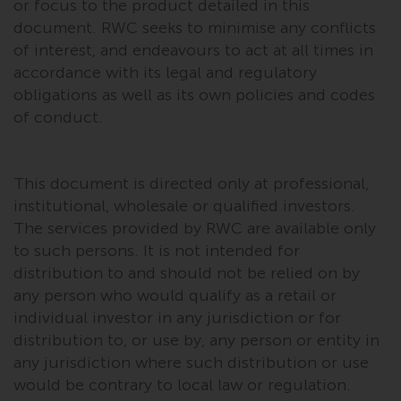
or focus to the product detailed in this
document. RWC seeks to minimise any conflicts
of interest, and endeavours to act at all times in
Haftung
accordance with its legal and regulatory
Obwohl Redwheel bestrebt ist,
obligations as well as its own policies and codes
sicherzustellen, dass die
of conduct.
Informationen auf dieser Website
zum Zeitpunkt der
Veröffentlichung korrekt und
This document is directed only at professional,
vollständig sind, übernimmt
institutional, wholesale or qualified investors.
Redwheel keine Gewaehr noch
The services provided by RWC are available only
eines ihrer verbundenen
to such persons. It is not intended for
Unternehmen die
distribution to and should not be relied on by
Angemessenheit, Genauigkeit
any person who would qualify as a retail or
oder Vollständigkeit dieser
individual investor in any jurisdiction or for
Informationen und übernehmen
distribution to, or use by, any person or entity in
keine Haftung, die sich aus dem
any jurisdiction where such distribution or use
Vertrauen auf Ungenauigkeiten,
would be contrary to local law or regulation.
Auslassung in, oder Verwendung