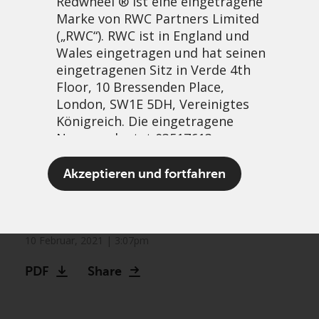
Redwheel ® ist eine eingetragene
Marke von RWC Partners Limited
(„RWC“). RWC ist in England und
Wales eingetragen und hat seinen
eingetragenen Sitz in Verde 4th
Floor, 10 Bressenden Place,
London, SW1E 5DH, Vereinigtes
Königreich. Die eingetragene
Nummer lautet 03517613.
Understanding the source
Akzeptieren und fortfahren
of past returns is the key to
Der Begriff „Redwheel“ kann ein
estimating the likely future
oder mehrere Unternehmen der
Marke Redwheel umfassen,
10 Februar, 2021 | 3:07pm
einschließlich RWC und RWC Asset
PDF
Share
Management LLP, die jeweils von
der britischen Financial Conduct
Authority und, im Fall von RWC