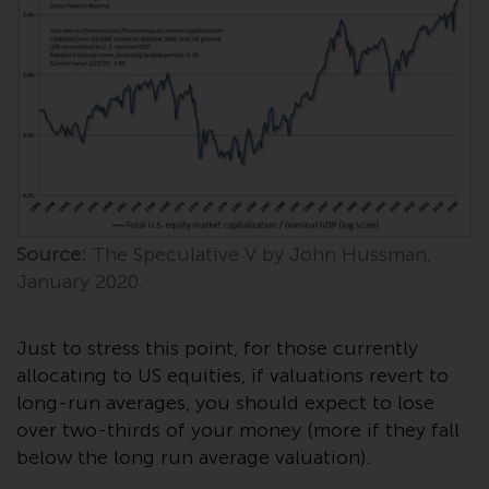
8008 Zürich. Der
Verkaufsprospekt oder ein
gleichwertiges Dokument der von
Redwheel verwalteten Fonds, die
Gründungsdokumente, die
Jahresberichte und, sofern von
den jeweiligen von Redwheel
verwalteten Fonds erstellt, die
Halbjahresberichte und/oder das
Source:
The Speculative V by John Hussman,
Basisinformationsblatt (PRIIPs
KID) sind kostenlos erhältlich vom
January 2020.
Vertreter in der Schweiz. In Bezug
auf die qualifizierten Anlegern in
Just to stress this point, for those currently
der Schweiz angebotenen Aktien
allocating to US equities, if valuations revert to
ist der Erfüllungsort der
long-run averages, you should expect to lose
eingetragene Sitz des Schweizer
over two-thirds of your money (more if they fall
Vertreters. Gerichtsstand ist am
below the long run average valuation).
Sitz des Schweizer Vertreters