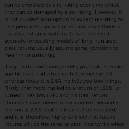
Sie ist, prüfen Sie sorgfältig die
can be amplified by a re-rating over time whilst
Anlageziele, das Risiko sowie die
they can be damaged by a de-rating. However, it
Gebühren und Ausgaben des
is not prudent assumption to expect re-rating to
Fonds prüfen. Diese und andere
be a permanent source of returns since there is
Informationen finden Sie im
usually a lid on valuations. In fact, the most
Verkaufsprospekt des Fonds, der
accurate forecasting models of long-run asset
telefonisch unter 1-855-RWC-
class returns usually assume some reversion to
FUND erhältlich ist oder indem
mean in valuations[6].
Sie
https://www.redwheel.com/us/en/accredit
If a growth fund manager tells you that ten years
and-documents/ besuchen. Bitte
ago his fund had a free cash flow yield of 7%
lesen Sie den Verkaufsprospekt
whereas today it is 2.5%, he tells you two things.
sorgfältig durch, bevor Sie
Firstly, that move has led to a return of 180% i.e.
investieren.
turned £100 into £280 and his total return
should be considered in this context. Secondly,
Andere auf dieser Website
starting at 2.5%, that trick cannot be repeated,
beschriebene Fonds unterliegen
and it is, therefore, highly unlikely that future
nicht den gleichen
returns will be the same as past. Meanwhile when
regulatorischen Anforderungen