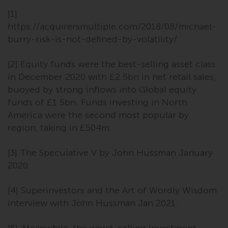
zukünftige Wertentwicklung. Der
[1]
Wert von Wertpapieren und die
https://acquirersmultiple.com/2018/08/michael-
daraus erzielten Erträge können
burry-risk-is-not-defined-by-volatility/
sowohl fallen als auch steigen.
Mit Investitionen in die von
[2] Equity funds were the best-selling asset class
Redwheel und seinen
in December 2020 with £2.5bn in net retail sales,
verbundenen Unternehmen
buoyed by strong inflows into Global equity
angebotenen Produkte und
Dienstleistungen sind erhebliche
funds of £1.5bn. Funds investing in North
Risiken verbunden.
America were the second most popular by
Wechselkursschwankungen
region, taking in £504m.
können sich positiv oder negativ
auf den Wert von auf
[3] The Speculative V by John Hussman January
Fremdwährungen lautenden
2020
Finanzinstrumenten auswirken.
Bestimmte Anlagen,
[4] Superinvestors and the Art of Wordly Wisdom
insbesondere alternative Fonds
interview with John Hussman Jan 2021.
und Emerging Markets,
beinhalten ein