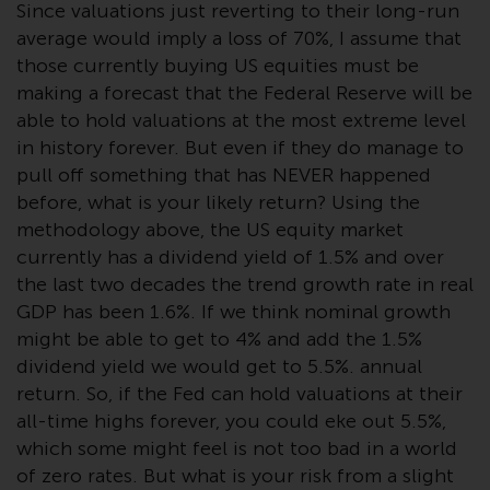
oder am Sitz oder Wohnsitz des
Since valuations just reverting to their long-run
Anlegers.
average would imply a loss of 70%, I assume that
those currently buying US equities must be
Bestimmte Personen haben
making a forecast that the Federal Reserve will be
möglicherweise Zugang zu
able to hold valuations at the most extreme level
Informationen über Redwheel
in history forever. But even if they do manage to
Funds, eine
pull off something that has NEVER happened
Investmentgesellschaft, die als
before, what is your likely return? Using the
„Société d’Investissement à
methodology above, the US equity market
Capital Variable“ nach
currently has a dividend yield of 1.5% and over
luxemburgischem Recht
the last two decades the trend growth rate in real
gegründet wurde. Die Teilfonds
GDP has been 1.6%. If we think nominal growth
von Redwheel Funds, auf die auf
might be able to get to 4% and add the 1.5%
der Website verwiesen wird,
dividend yield we would get to 5.5%. annual
werden nur durch den aktuellen
return. So, if the Fed can hold valuations at their
Verkaufsprospekt angeboten. Der
all-time highs forever, you could eke out 5.5%,
Verkaufsprospekt enthält
vollständigere Informationen
which some might feel is not too bad in a world
über die Teilfonds, einschließlich
of zero rates. But what is your risk from a slight