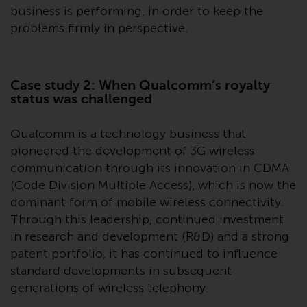
der Anlageziele, Gebühren und
business is performing, in order to keep the
Ausgaben. Der Verkaufsprospekt
problems firmly in perspective.
und andere Informationen zu den
Teilfonds werden jedoch nicht
absichtlich an Personen in
Case study 2: When Qualcomm’s royalty
Ländern verteilt, in denen eine
status was challenged
solche Verteilung gegen lokale
Gesetze oder Vorschriften
Qualcomm is a technology business that
verstoßen würde.
pioneered the development of 3G wireless
communication through its innovation in CDMA
(Code Division Multiple Access), which is now the
dominant form of mobile wireless connectivity.
Informationen für Anleger in den
Through this leadership, continued investment
USA
in research and development (R&D) and a strong
Diese Website ist weder ein
patent portfolio, it has continued to influence
Angebot zum Verkauf noch eine
standard developments in subsequent
Aufforderung zur Beteiligung an
generations of wireless telephony.
privaten oder registrierten