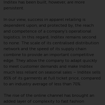
werden und es wird keine
Inditex has been built, however, are more
Garantie hinsichtlich ihrer
persistent.
Genauigkeit, Vollständigkeit oder
Eignung für einen bestimmten
In our view, success in apparel retailing is
Zweck übernommen. Redwheel
dependent upon, and protected by, the reach
hat seine eigenen Ansichten und
and competence of a company’s operational
Meinungen auf dieser Website
logistics. In this regard, Inditex remains second
(oder denen seiner verbundenen
to none. The scale of its centralised distribution
Unternehmen) geäußert, und
network and the speed of its supply chain
diese können sich ohne
combine to provide an important competitive
Vorankündigung ändern.
edge. They allow the company to adapt quickly
Redwheel ist nicht verpflichtet,
to meet customer demands and make Inditex
Informationen zu aktualisieren,
much less reliant on seasonal sales – Inditex sells
und Leser sollten sich bei einer
85% of its garments at full ticket price, compared
Anlageentscheidung nicht
to an industry average of less than 70%.
ausschließlich auf die auf dieser
Website enthaltenen
The rise of the online channel has brought an
Informationen verlassen.
added layer of complexity to fast fashion