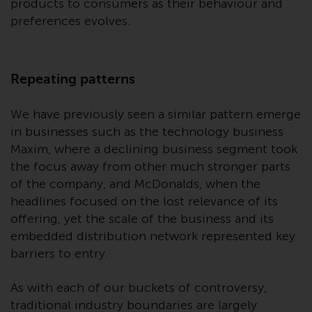
products to consumers as their behaviour and
8008 Zürich. Der
preferences evolves.
Verkaufsprospekt oder ein
gleichwertiges Dokument der von
Redwheel verwalteten Fonds, die
Repeating patterns
Gründungsdokumente, die
Jahresberichte und, sofern von
den jeweiligen von Redwheel
We have previously seen a similar pattern emerge
verwalteten Fonds erstellt, die
in businesses such as the technology business
Halbjahresberichte und/oder das
Maxim, where a declining business segment took
Basisinformationsblatt (PRIIPs
the focus away from other much stronger parts
KID) sind kostenlos erhältlich vom
of the company, and McDonalds, when the
Vertreter in der Schweiz. In Bezug
headlines focused on the lost relevance of its
auf die qualifizierten Anlegern in
offering, yet the scale of the business and its
der Schweiz angebotenen Aktien
embedded distribution network represented key
ist der Erfüllungsort der
barriers to entry.
eingetragene Sitz des Schweizer
Vertreters. Gerichtsstand ist am
As with each of our buckets of controversy,
Sitz des Schweizer Vertreters
traditional industry boundaries are largely