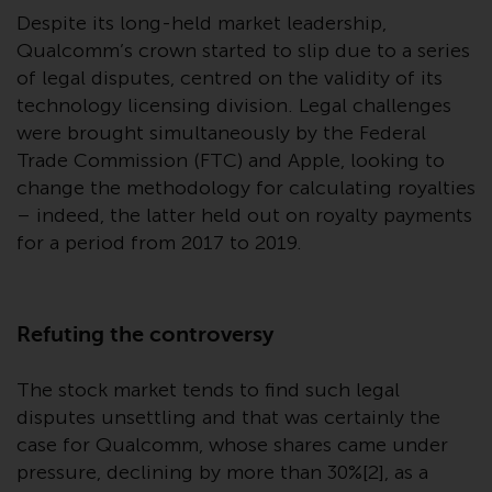
Fonds, die über Redwheel
Despite its long-held market leadership,
angeboten werden.
Qualcomm’s crown started to slip due to a series
of legal disputes, centred on the validity of its
Zu den Fonds im US-Bereich der
technology licensing division. Legal challenges
Website gehören Produkte, die
were brought simultaneously by the Federal
gemäß dem Investment Company
Trade Commission (FTC) and Apple, looking to
Act von 1940 („40 Act Funds“)
change the methodology for calculating royalties
registriert sind. Die 40 Act Funds
– indeed, the latter held out on royalty payments
akzeptieren im Allgemeinen keine
for a period from 2017 to 2019.
Anlagen von Nicht-US-Personen.
Nicht-US-Personen kann es
gestattet werden in einen 40-Act-
Refuting the controversy
Fonds zu investieren,
vorbehaltlich der Erfüllung einer
erhöhten Sorgfaltspflicht.
The stock market tends to find such legal
disputes unsettling and that was certainly the
Um festzustellen, ob ein 40-Act-
case for Qualcomm, whose shares came under
Fonds eine geeignete Anlage für
pressure, declining by more than 30%[2], as a