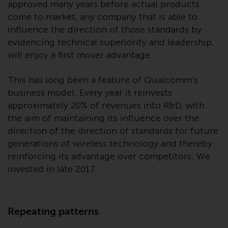
approved many years before actual products
come to market, any company that is able to
Diese Website beschreibt die
influence the direction of those standards by
Fähigkeiten von Redwheel und
evidencing technical superiority and leadership,
dient nur zu
will enjoy a first mover advantage.
Informationszwecken. Keines der
auf dieser Website enthaltenen
This has long been a feature of Qualcomm’s
Materialien soll ein
business model. Every year it reinvests
Verkaufsangebot oder eine
approximately 20% of revenues into R&D, with
Aufforderung oder Aufforderung
the aim of maintaining its influence over the
zur Abgabe eines Angebots zum
direction of the direction of standards for future
Kauf von Produkten oder
Dienstleistungen darstellen, die
generations of wireless technology and thereby
von Redwheel oder einem seiner
reinforcing its advantage over competitors. We
verbundenen Unternehmen
invested in late 2017.
bereitgestellt werden, und darf
nicht im Zusammenhang mit
einer Anlageentscheidung
Repeating patterns
herangezogen werden. Diese