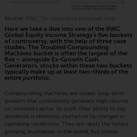
Finanzaufsichtsbehörde reguliert
wird.
Source:
RWC, for illustrative purposes only.
Durch den Zugriff auf diese
Here we take a dive into one of the RWC
Website erklären Sie, dass Sie die
Global Equity Income Strategy’s five buckets
of controversy, with the help of three case
folgenden
studies. The Troubled Compounding
Geschäftsbedingungen, wie sie
Machines bucket is often the largest of the
von RWC Partners Limited („RWC“)
five – alongside Ex-Growth Cash
herausgegeben wurden, gelesen
Generators, stocks within these two buckets
und anerkannt haben und damit
typically make up at least two-thirds of the
entire portfolio.
einverstanden sind. Diese
Website kann Werbung
Compounding machines are steady long-term
enthalten.
growers that consistently generate high returns
on invested capital. As such, their ability to pay
dividends is relatively insensitive to changes in
Zugang unterliegt lokalen
operating conditions. They are rarely the fastest
Beschränkungen
growing businesses in the world, but steady