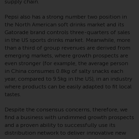
supply chain.
kollektiven Kapitalanlagen von 23.
Juni 2006 («KAG») oder Aufsicht
Pepsi also has a strong number two position in
durch die FINMA. Redwheel-
the North American soft drinks market and its
verwaltete Fonds, die nicht von
Gatorade brand controls three-quarters of sales
der FINMA bewilligt wurden,
in the US sports drinks market. Meanwhile, more
dürfen in der Schweiz nur
qualifizierten Anlegern im Sinne
than a third of group revenues are derived from
von Artikel 10 Absatz 1
emerging markets, where growth prospects are
angeboten werden. 3 und Abs.
even stronger (for example, the average person
3ter KAG („Qualifizierte Anleger“).
in China consumes 0.8kg of salty snacks each
year, compared to 9.5kg in the US), in an industry
Der Vertreter der von Redwheel
where products can be easily adapted to fit local
verwalteten Fonds in der Schweiz
tastes.
ist FIRST INDEPENDENT FUND
SERVICES LTD, Feldeggstrasse 12,
Despite the consensus concerns, therefore, we
CH-8008 Zürich. Zahlstelle der von
find a business with undimmed growth prospects
Redwheel verwalteten Fonds in
and a proven ability to successfully use its
der Schweiz ist die Helvetische
distribution network to deliver innovative new
Bank AG, Seefeldstrasse 215, CH-