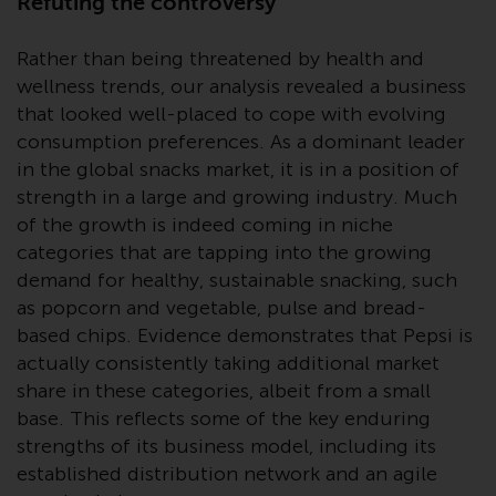
Refuting the controversy
Die Informationen auf den
folgenden Seiten beziehen sich
Rather than being threatened by health and
auf ausländische Organismen für
wellness trends, our analysis revealed a business
kollektive Kapitalanlagen, die von
that looked well-placed to cope with evolving
RWC Asset Management LLP oder
consumption preferences. As a dominant leader
einem ihrer verbundenen
in the global snacks market, it is in a position of
Unternehmen verwaltet werden
strength in a large and growing industry. Much
(die „von Redwheel verwalteten
of the growth is indeed coming in niche
Fonds“). Einige der von Redwheel
categories that are tapping into the growing
verwalteten Fonds, auf die auf
demand for healthy, sustainable snacking, such
dieser Website verwiesen wird,
as popcorn and vegetable, pulse and bread-
wurden nicht von der
based chips. Evidence demonstrates that Pepsi is
Eidgenössischen
actually consistently taking additional market
Finanzmarktaufsicht („FINMA“)
share in these categories, albeit from a small
zugelassen und Anleger genießen
base. This reflects some of the key enduring
daher nicht den vollen
strengths of its business model, including its
Anlegerschutz nach dem
established distribution network and an agile
Bundesgesetz über die