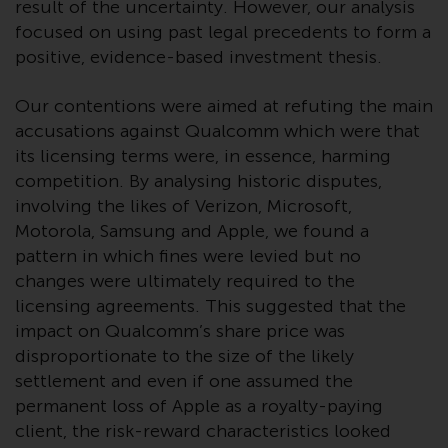
Sie ist, prüfen Sie sorgfältig die
result of the uncertainty. However, our analysis
Anlageziele, das Risiko sowie die
focused on using past legal precedents to form a
Gebühren und Ausgaben des
positive, evidence-based investment thesis.
Fonds prüfen. Diese und andere
Informationen finden Sie im
Our contentions were aimed at refuting the main
Verkaufsprospekt des Fonds, der
accusations against Qualcomm which were that
telefonisch unter 1-855-RWC-
its licensing terms were, in essence, harming
FUND erhältlich ist oder indem
competition. By analysing historic disputes,
Sie
involving the likes of Verizon, Microsoft,
https://www.redwheel.com/us/en/accredit
Motorola, Samsung and Apple, we found a
and-documents/ besuchen. Bitte
pattern in which fines were levied but no
lesen Sie den Verkaufsprospekt
changes were ultimately required to the
sorgfältig durch, bevor Sie
licensing agreements. This suggested that the
investieren.
impact on Qualcomm’s share price was
disproportionate to the size of the likely
Andere auf dieser Website
settlement and even if one assumed the
beschriebene Fonds unterliegen
permanent loss of Apple as a royalty-paying
nicht den gleichen
client, the risk-reward characteristics looked
regulatorischen Anforderungen