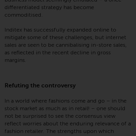
überdurchschnittliches Risiko und
differentiated strategy has become
sind als langfristig anzusehen.
commoditised.
Derivative Instrumente können
mit einem hohen Risiko
Inditex has successfully expanded online to
verbunden sein. Unterschiedliche
mitigate some of these challenges, but internet
Arten von Fonds oder Anlagen
sales are seen to be cannibalising in-store sales,
weisen unterschiedliche
as reflected in the recent decline in gross
Risikograde auf.
margins.
Refuting the controversy
Änderungen am Inhalt
Die auf dieser Website
In a world where fashions come and go – in the
enthaltenen Informationen
stock market as much as in retail! – one should
werden so wie sie sind zur
not be surprised to see the consensus view
Verfügung gestellt, können ohne
reflect worries about the enduring relevance of a
Vorankündigung geändert
fashion retailer. The strengths upon which