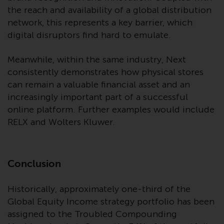
von oder Vertrauen auf die
the reach and availability of a global distribution
Informationen auf dieser Website
network, this represents a key barrier, which
ergibt.
digital disruptors find hard to emulate.
Meanwhile, within the same industry, Next
consistently demonstrates how physical stores
Datenschutz und Privatsphäre
can remain a valuable financial asset and an
increasingly important part of a successful
Soweit Informationen, die Sie
online platform. Further examples would include
bereitstellen oder die wir von
RELX and Wolters Kluwer.
dieser Website erhalten,
personenbezogene Daten
darstellen, stimmen Sie deren
Conclusion
Verarbeitung durch Redwheel und
seine Vertreter und andere Dritte
zu. Alle diese Unternehmen sind
Historically, approximately one-third of the
verpflichtet, die Vertraulichkeit
Global Equity Income strategy portfolio has been
dieser Informationen zu wahren.
assigned to the Troubled Compounding