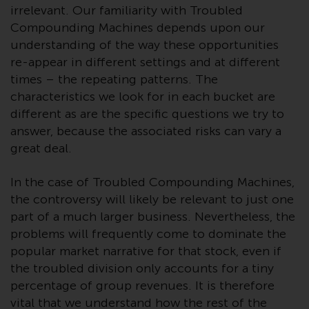
oder am Sitz oder Wohnsitz des
irrelevant. Our familiarity with Troubled
Anlegers.
Compounding Machines depends upon our
understanding of the way these opportunities
Bestimmte Personen haben
re-appear in different settings and at different
möglicherweise Zugang zu
times – the repeating patterns. The
Informationen über Redwheel
characteristics we look for in each bucket are
Funds, eine
different as are the specific questions we try to
Investmentgesellschaft, die als
answer, because the associated risks can vary a
„Société d’Investissement à
great deal.
Capital Variable“ nach
luxemburgischem Recht
In the case of Troubled Compounding Machines,
gegründet wurde. Die Teilfonds
the controversy will likely be relevant to just one
von Redwheel Funds, auf die auf
der Website verwiesen wird,
part of a much larger business. Nevertheless, the
werden nur durch den aktuellen
problems will frequently come to dominate the
Verkaufsprospekt angeboten. Der
popular market narrative for that stock, even if
Verkaufsprospekt enthält
the troubled division only accounts for a tiny
vollständigere Informationen
percentage of group revenues. It is therefore
über die Teilfonds, einschließlich
vital that we understand how the rest of the