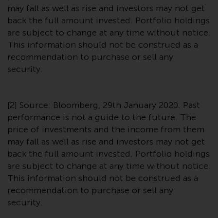
Der Inhalt dieser Website sollte
may fall as well as rise and investors may not get
gemäß den Gesetzen von England
back the full amount invested. Portfolio holdings
und Wales ausgelegt und geregelt
are subject to change at any time without notice.
werden, und die Gerichte dieser
This information should not be construed as a
Gerichtsbarkeit haben die
recommendation to purchase or sell any
ausschließliche Zuständigkeit für
security.
alle auftretenden Streitigkeiten,
es sei denn, diese Inhalte
unterliegen ausdrücklich den
[2] Source: Bloomberg, 29th January 2020. Past
Gesetzen von eine andere
performance is not a guide to the future. The
Gerichtsbarkeit. Wenn ein
price of investments and the income from them
zuständiges Gericht aus
may fall as well as rise and investors may not get
irgendeinem Grund eine
back the full amount invested. Portfolio holdings
Bestimmung dieses Abschnitts
are subject to change at any time without notice.
„Wichtige Informationen“ für
This information should not be construed as a
nicht durchsetzbar befunden hat,
recommendation to purchase or sell any
wird diese Bestimmung im
security.
maximal zulässigen Umfang
durchgesetzt, und der Rest dieser