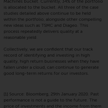
Wenn Sie nicht möchten, dass
Machines bucket. Currently, 34% of the portfolio
Ihre Informationen auf diese
is allocated to the bucket. All three of the case
Weise verwendet werden, sollten
studies detailed above continue to be held
Sie Redwheel per E-Mail oder
within the portfolio, alongside other compelling
schriftlich darüber informieren.
new ideas such as TSMC and Diageo. This
Sie haben Anspruch auf eine
process repeatedly delivers quality at a
Kopie der Informationen, die wir
reasonable yield.
über Sie gespeichert haben,
indem Sie uns schriftlich
Collectively, we are confident that our track
anschreiben und diese anfordern.
record of identifying and investing in high
Weitere Informationen finden Sie
quality, high return businesses when they have
in unserer Datenschutz- und
fallen under a cloud, can continue to generate
Datenschutzrichtlinie und Cookie-
good long-term returns for our investors.
Richtlinie.
[1] Source: Bloomberg, 29th January 2020. Past
Geltendes Recht
performance is not a guide to the future. The
price of investments and the income from them