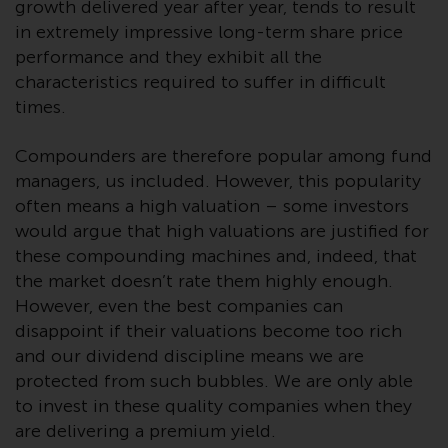
growth delivered year after year, tends to result
Obwohl Sie ein Land ausgewählt
in extremely impressive long-term share price
haben, richtet sich diese Website
performance and they exhibit all the
nicht an eine bestimmte
characteristics required to suffer in difficult
Gerichtsbarkeit und Sie betreten
times.
eine globale Website. Auf dieser
Website erwähnte Produkte oder
Compounders are therefore popular among fund
Dienstleistungen unterliegen
managers, us included. However, this popularity
gesetzlichen und behördlichen
often means a high valuation – some investors
Anforderungen und sind
would argue that high valuations are justified for
möglicherweise nicht in allen
these compounding machines and, indeed, that
Gerichtsbarkeiten verfügbar. Auf
the market doesn’t rate them highly enough.
dieser Website erwähnte
However, even the best companies can
Produkte oder Dienstleistungen
disappoint if their valuations become too rich
werden auf der Grundlage
and our dividend discipline means we are
bestimmter Registrierungen in
protected from such bubbles. We are only able
relevanten Gerichtsbarkeiten
to invest in these quality companies when they
gemäß den Europäischen
are delivering a premium yield.
Richtlinien zur Koordinierung von