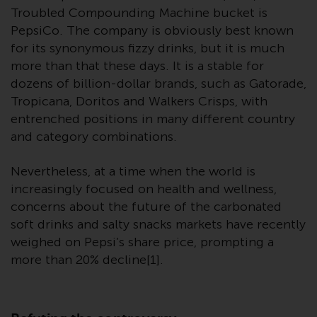
verpflichtet, sich über solche
Troubled Compounding Machine bucket is
Einschränkungen zu informieren
PepsiCo. The company is obviously best known
und diese zu beachten. Auf dieser
for its synonymous fizzy drinks, but it is much
Website erwähnte Produkte oder
more than that these days. It is a stable for
Dienstleistungen sind nur für den
dozens of billion-dollar brands, such as Gatorade,
Vertrieb in jenen
Tropicana, Doritos and Walkers Crisps, with
Gerichtsbarkeiten bestimmt, in
entrenched positions in many different country
denen und an diejenigen
and category combinations.
Personen, denen das Anbieten
solcher Produkte und
Nevertheless, at a time when the world is
Dienstleistungen gestattet ist.
increasingly focused on health and wellness,
concerns about the future of the carbonated
soft drinks and salty snacks markets have recently
weighed on Pepsi’s share price, prompting a
Informationen für Anleger in der
more than 20% decline[1].
Schweiz
Dies ist ein Werbedokument.