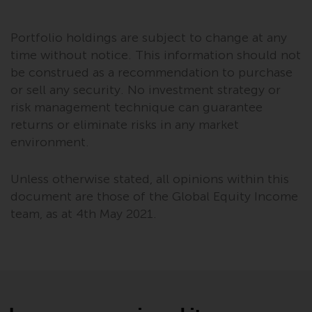
‚Wichtigen Informationen“ bleibt
in vollem Umfang in Kraft und
Portfolio holdings are subject to change at any
wirksam.
time without notice. This information should not
be construed as a recommendation to purchase
or sell any security. No investment strategy or
risk management technique can guarantee
Copyright
returns or eliminate risks in any market
environment.
Kein Teil dieser Website darf
ohne die vorherige schriftliche
Unless otherwise stated, all opinions within this
Genehmigung von Redwheel in
irgendeiner Weise reproduziert
document are those of the Global Equity Income
werden. Copyright 2016 ©
team, as at 4th May 2021.