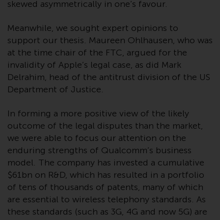
skewed asymmetrically in one’s favour.
wie 40 Act Funds, einschließlich
der Anforderungen an
Meanwhile, we sought expert opinions to
Investmentfonds, Anlegern
bestimmte regelmäßige und
support our thesis. Maureen Ohlhausen, who was
standardisierte Preis- und
at the time chair of the FTC, argued for the
Bewertungsinformationen zur
invalidity of Apple’s legal case, as did Mark
Verfügung zu stellen. Qualifizierte
Delrahim, head of the antitrust division of the US
potenzielle Anleger sollten vor
Department of Justice.
einer Anlage in diese Fonds das
Angebotsprospekt und andere
In forming a more positive view of the likely
zugehörige Fondsdokumente
outcome of the legal disputes than the market,
konsultieren, um eine
we were able to focus our attention on the
vollständige Liste der Risiken und
enduring strengths of Qualcomm’s business
andere relevante Informationen
model. The company has invested a cumulative
zu erhalten.
$61bn on R&D, which has resulted in a portfolio
of tens of thousands of patents, many of which
are essential to wireless telephony standards. As
these standards (such as 3G, 4G and now 5G) are
Produkte und Dienstleistungen