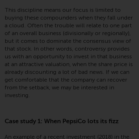
Gesetzen, Vorschriften und
This discipline means our focus is limited to
Verwaltungsvorschriften in Bezug
buying these compounders when they fall under
auf Organismen für gemeinsame
Anlagen in Wertpapieren
a cloud. Often the trouble will relate to one part
(UCITS/OGAW) (Richtlinie
of an overall business (divisionally or regionally),
2009/65/EG ) und die Richtlinie
but it comes to dominate the consensus view of
über die Verwalter alternativer
that stock. In other words, controversy provides
Investmentfonds (Richtlinie
us with an opportunity to invest in that business
2011/61/EU) sowie die
at an attractive valuation, when the share price is
entsprechenden Regelungen, die
already discounting a lot of bad news. If we can
diese Regelungen in britisches
get comfortable that the company can recover
Recht umgesetzt und dann beim
from the setback, we may be interested in
Austritt des Vereinigten
investing.
Königreichs aus der Europäischen
Union ersetzt haben; es kann
jedoch zusätzliche Anforderungen
Case study 1: When PepsiCo lots its fizz
oder Formalitäten geben, die Ihre
Anlage verbieten.
An example of a recent investment (2018) in the
Dementsprechend sind Sie