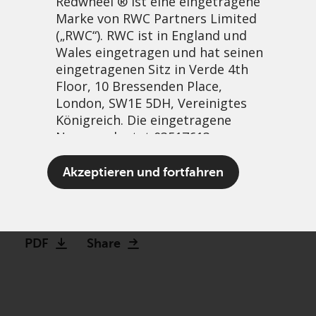
Redwheel ® ist eine eingetragene
Marke von RWC Partners Limited
(„RWC“). RWC ist in England und
Wales eingetragen und hat seinen
eingetragenen Sitz in Verde 4th
Floor, 10 Bressenden Place,
London, SW1E 5DH, Vereinigtes
Königreich. Die eingetragene
Nummer lautet 03517613.
Troubled Compounding
Akzeptieren und fortfahren
Machines: a closer look
Der Begriff „Redwheel“ kann ein
4 Mai, 2021 | 1:57pm
oder mehrere Unternehmen der
Marke Redwheel umfassen,
PDF
Share
einschließlich RWC und RWC Asset
Management LLP, die jeweils von
der britischen Financial Conduct
Authority und, im Fall von RWC