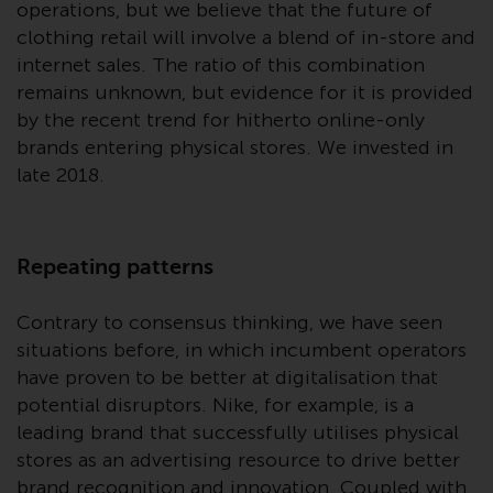
operations, but we believe that the future of
clothing retail will involve a blend of in-store and
Haftung
internet sales. The ratio of this combination
remains unknown, but evidence for it is provided
Obwohl Redwheel bestrebt ist,
by the recent trend for hitherto online-only
sicherzustellen, dass die
brands entering physical stores. We invested in
Informationen auf dieser Website
late 2018.
zum Zeitpunkt der
Veröffentlichung korrekt und
vollständig sind, übernimmt
Repeating patterns
Redwheel keine Gewaehr noch
eines ihrer verbundenen
Contrary to consensus thinking, we have seen
Unternehmen die
situations before, in which incumbent operators
Angemessenheit, Genauigkeit
have proven to be better at digitalisation that
oder Vollständigkeit dieser
potential disruptors. Nike, for example, is a
Informationen und übernehmen
leading brand that successfully utilises physical
keine Haftung, die sich aus dem
Vertrauen auf Ungenauigkeiten,
stores as an advertising resource to drive better
Auslassung in, oder Verwendung
brand recognition and innovation. Coupled with