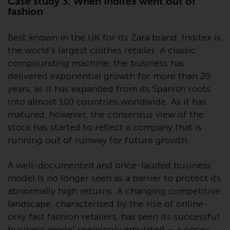
Case study 3: When Inditex went out of
zukünftige Wertentwicklung. Der
fashion
Wert von Wertpapieren und die
daraus erzielten Erträge können
Best known in the UK for its Zara brand, Inditex is
sowohl fallen als auch steigen.
the world’s largest clothes retailer. A classic
Mit Investitionen in die von
compounding machine, the business has
Redwheel und seinen
delivered exponential growth for more than 20
verbundenen Unternehmen
years, as it has expanded from its Spanish roots
angebotenen Produkte und
into almost 100 countries worldwide. As it has
Dienstleistungen sind erhebliche
matured, however, the consensus view of the
Risiken verbunden.
stock has started to reflect a company that is
Wechselkursschwankungen
running out of runway for future growth.
können sich positiv oder negativ
auf den Wert von auf
Fremdwährungen lautenden
A well-documented and once-lauded business
Finanzinstrumenten auswirken.
model is no longer seen as a barrier to protect its
Bestimmte Anlagen,
abnormally high returns. A changing competitive
insbesondere alternative Fonds
landscape, characterised by the rise of online-
und Emerging Markets,
only fast fashion retailers, has seen its successful
beinhalten ein
business model seemingly emulated – a once-