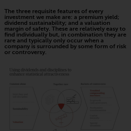
Asset Management LLP, von den
US Securities and Exchange
The three requisite features of every
Commission zugelassen und
investment we make are: a premium yield;
dividend sustainability; and a valuation
reguliert werden Exchange
margin of safety. These are relatively easy to
Commission („SEC“); RWC Asset
find individually but, in combination they are
Advisors (US) LLC, das bei der SEC
rare and typically only occur when a
registriert ist; RWC Singapore
company is surrounded by some form of risk
(Pte) Limited, die von der
or controversy.
Monetary Authority of Singapore
als lizenzierte
Fondsverwaltungsgesellschaft
lizenziert ist; Redwheel Australia
Pty Ltd ist ein australischer
Finanzdienstleistungslizenznehmer
bei der Australian Securities and
Investment Commission; und
Redwheel Europe
Fondsmæglerselskab A/S, die von
der dänischen