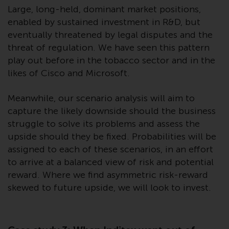
Website bietet keine spezifische
Large, long-held, dominant market positions,
Anlageberatung und
enabled by sustained investment in R&D, but
berücksichtigt nicht die
eventually threatened by legal disputes and the
Anlagebedürfnisse eines
threat of regulation. We have seen this pattern
bestimmten Anlegers oder
play out before in the tobacco sector and in the
bestimmter Anleger.
likes of Cisco and Microsoft.
Nichts auf dieser Website sollte
Meanwhile, our scenario analysis will aim to
als Anlage-, Steuer-, Rechts- oder
capture the likely downside should the business
sonstige Beratung ausgelegt
werden.
struggle to solve its problems and assess the
upside should they be fixed. Probabilities will be
assigned to each of these scenarios, in an effort
to arrive at a balanced view of risk and potential
Risikowarnung
reward. Where we find asymmetric risk-reward
skewed to future upside, we will look to invest.
Die frühere Wertentwicklung
eines von Redwheel verwalteten
Fonds ist kein Hinweis auf die