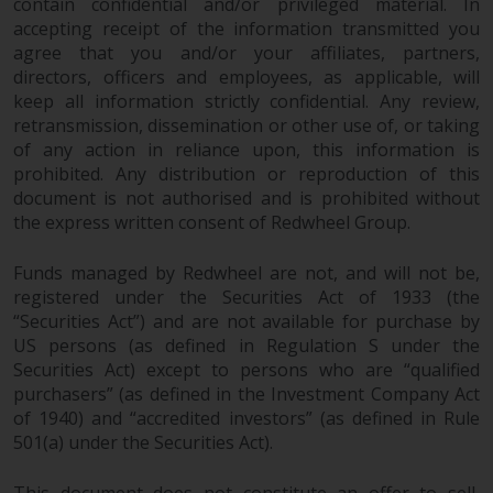
contain confidential and/or privileged material. In
überdurchschnittliches Risiko und
accepting receipt of the information transmitted you
sind als langfristig anzusehen.
agree that you and/or your affiliates, partners,
Derivative Instrumente können
directors, officers and employees, as applicable, will
mit einem hohen Risiko
keep all information strictly confidential. Any review,
verbunden sein. Unterschiedliche
retransmission, dissemination or other use of, or taking
of any action in reliance upon, this information is
Arten von Fonds oder Anlagen
prohibited. Any distribution or reproduction of this
weisen unterschiedliche
document is not authorised and is prohibited without
Risikograde auf.
the express written consent of Redwheel Group.
Funds managed by Redwheel are not, and will not be,
registered under the Securities Act of 1933 (the
Änderungen am Inhalt
“Securities Act”) and are not available for purchase by
US persons (as defined in Regulation S under the
Die auf dieser Website
Securities Act) except to persons who are “qualified
enthaltenen Informationen
purchasers” (as defined in the Investment Company Act
werden so wie sie sind zur
of 1940) and “accredited investors” (as defined in Rule
Verfügung gestellt, können ohne
501(a) under the Securities Act).
Vorankündigung geändert