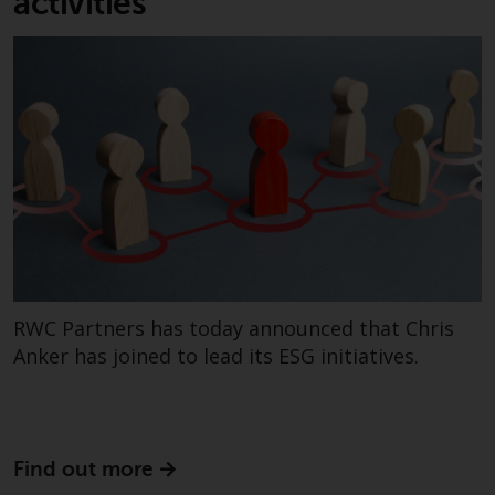
activities
der Anlageziele, Gebühren und
Ausgaben. Der Verkaufsprospekt
und andere Informationen zu den
Teilfonds werden jedoch nicht
absichtlich an Personen in
Ländern verteilt, in denen eine
solche Verteilung gegen lokale
Gesetze oder Vorschriften
verstoßen würde.
RWC Partners has today announced that Chris
Informationen für Anleger in den
USA
Anker has joined to lead its ESG initiatives.
Diese Website ist weder ein
Angebot zum Verkauf noch eine
Aufforderung zur Beteiligung an
Find out more
privaten oder registrierten