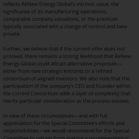
Gesetzen, Vorschriften und
reflects ReNew Energy Global’s intrinsic value, the
Verwaltungsvorschriften in Bezug
significance of its manufacturing operations,
auf Organismen für gemeinsame
comparable company valuations, or the premium
Anlagen in Wertpapieren
typically associated with a change of control and take-
(UCITS/OGAW) (Richtlinie
private.
2009/65/EG ) und die Richtlinie
über die Verwalter alternativer
Further, we believe that if the current offer does not
Investmentfonds (Richtlinie
proceed, there remains a strong likelihood that ReNew
2011/61/EU) sowie die
Energy Global could attract alternative proposals—
entsprechenden Regelungen, die
either from new strategic entrants or a refined
diese Regelungen in britisches
consortium of aligned investors. We also note that the
Recht umgesetzt und dann beim
participation of the company’s CEO and founder within
Austritt des Vereinigten
the current Consortium adds a layer of complexity that
Königreichs aus der Europäischen
merits particular consideration as the process evolves.
Union ersetzt haben; es kann
jedoch zusätzliche Anforderungen
In view of these circumstances—and with full
oder Formalitäten geben, die Ihre
appreciation for the Special Committee’s efforts and
Anlage verbieten.
responsibilities—we would recommend for the Special
Dementsprechend sind Sie
Committee to refrain from making a recommendation