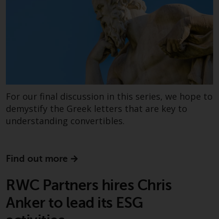
oder am Sitz oder Wohnsitz des
Anlegers.
Bestimmte Personen haben
möglicherweise Zugang zu
Informationen über Redwheel
Funds, eine
Investmentgesellschaft, die als
„Société d’Investissement à
For our final discussion in this series, we hope to
Capital Variable“ nach
demystify the Greek letters that are key to
luxemburgischem Recht
understanding convertibles.
gegründet wurde. Die Teilfonds
von Redwheel Funds, auf die auf
der Website verwiesen wird,
Find out more
werden nur durch den aktuellen
Verkaufsprospekt angeboten. Der
RWC Partners hires Chris
Verkaufsprospekt enthält
vollständigere Informationen
Anker to lead its ESG
über die Teilfonds, einschließlich