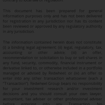
contrary to local law or regulation.
wie 40 Act Funds, einschließlich
der Anforderungen an
This document has been prepared for general
Investmentfonds, Anlegern
information purposes only and has not been delivered
bestimmte regelmäßige und
for registration in any jurisdiction nor has its content
standardisierte Preis- und
been reviewed or approved by any regulatory authority
Bewertungsinformationen zur
in any jurisdiction.
Verfügung zu stellen. Qualifizierte
potenzielle Anleger sollten vor
The information contained herein does not constitute:
einer Anlage in diese Fonds das
(i) a binding legal agreement; (ii) legal, regulatory, tax,
accounting or other advice; (iii) an offer,
Angebotsprospekt und andere
recommendation or solicitation to buy or sell shares in
zugehörige Fondsdokumente
any fund, security, commodity, financial instrument or
konsultieren, um eine
derivative linked to, or otherwise included in a portfolio
vollständige Liste der Risiken und
managed or advised by Redwheel; or (iv) an offer to
andere relevante Informationen
enter into any other transaction whatsoever (each a
zu erhalten.
“Transaction”). Redwheel Group bears no responsibility
for your investment research and/or investment
decisions and you should consult your own lawyer,
accountant, tax adviser or other professional adviser
Produkte und Dienstleistungen
before entering into any Transaction. No