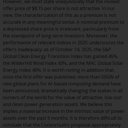
However, we must state unequivocally that the revised
Obwohl Sie ein Land ausgewählt
offer price of $8.15 per share is not attractive. In our
haben, richtet sich diese Website
view, the characterization of this as a premium is not
nicht an eine bestimmte
accurate in any meaningful sense. A nominal premium to
Gerichtsbarkeit und Sie betreten
a depressed share price is irrelevant, particularly from
eine globale Website. Auf dieser
the standpoint of long-term investors. Moreover, the
Website erwähnte Produkte oder
performance of relevant indices in 2025 underscores the
Dienstleistungen unterliegen
offer’s inadequacy: as of October 14, 2025, the S&P
gesetzlichen und behördlichen
Global Clean Energy Transition Index has gained 45%,
Anforderungen und sind
the WilderHill Wind Index 43%, and the MAC Global Solar
möglicherweise nicht in allen
Energy Index 40%. It is worth noting in addition that,
Gerichtsbarkeiten verfügbar. Auf
since the first offer was published, more than 50GW of
dieser Website erwähnte
new global plans for AI-based computing demand have
Produkte oder Dienstleistungen
been announced, dramatically changing the stakes in all
werden auf der Grundlage
corners of the world for the value of attractive, low cost
bestimmter Registrierungen in
and clean power generation assets. We believe this
relevanten Gerichtsbarkeiten
implies a material increase in the intrinsic value of power
gemäß den Europäischen
assets over the past 9 months. It is therefore difficult to
Richtlinien zur Koordinierung von
conclude that the Consortium’s proposal appropriately