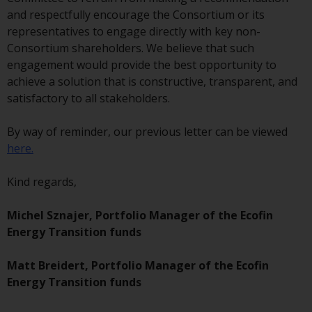
verpflichtet, sich über solche
and respectfully encourage the Consortium or its
Einschränkungen zu informieren
representatives to engage directly with key non-
und diese zu beachten. Auf dieser
Consortium shareholders. We believe that such
Website erwähnte Produkte oder
engagement would provide the best opportunity to
Dienstleistungen sind nur für den
achieve a solution that is constructive, transparent, and
Vertrieb in jenen
satisfactory to all stakeholders.
Gerichtsbarkeiten bestimmt, in
denen und an diejenigen
By way of reminder, our previous letter can be viewed
Personen, denen das Anbieten
here.
solcher Produkte und
Dienstleistungen gestattet ist.
Kind regards,
Michel Sznajer, Portfolio Manager of the Ecofin
Energy Transition funds
Informationen für Anleger in der
Schweiz
Matt Breidert, Portfolio Manager of the Ecofin
Energy Transition funds
Dies ist ein Werbedokument.