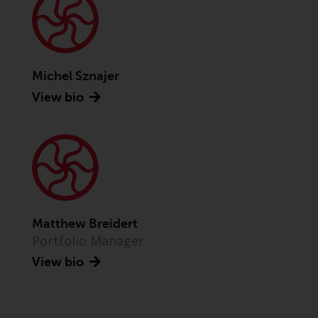
Asset Management LLP, von den
US Securities and Exchange
Commission zugelassen und
reguliert werden Exchange
Commission („SEC“); RWC Asset
Michel Sznajer
Advisors (US) LLC, das bei der SEC
View bio
registriert ist; RWC Singapore
(Pte) Limited, die von der
Monetary Authority of Singapore
als lizenzierte
Fondsverwaltungsgesellschaft
lizenziert ist; Redwheel Australia
Pty Ltd ist ein australischer
Matthew Breidert
Finanzdienstleistungslizenznehmer
Portfolio Manager
bei der Australian Securities and
Investment Commission; und
View bio
Redwheel Europe
Fondsmæglerselskab A/S, die von
der dänischen