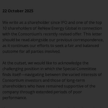
Finanzaufsichtsbehörde reguliert
wird.
22 October 2025
Durch den Zugriff auf diese
We write as a shareholder since IPO and one of the top
Website erklären Sie, dass Sie die
10 shareholders of ReNew Energy Global in connection
folgenden
with the Consortium’s recently revised offer. This letter
Geschäftsbedingungen, wie sie
should be read alongside our previous correspondence,
von RWC Partners Limited („RWC“)
as it continues our efforts to seek a fair and balanced
herausgegeben wurden, gelesen
outcome for all parties involved.
und anerkannt haben und damit
einverstanden sind. Diese
At the outset, we would like to acknowledge the
Website kann Werbung
challenging position in which the Special Committee
enthalten.
finds itself—navigating between the varied interests of
Consortium investors and those of long-term
shareholders who have remained supportive of the
company through extended periods of poor
Zugang unterliegt lokalen
performance.
Beschränkungen