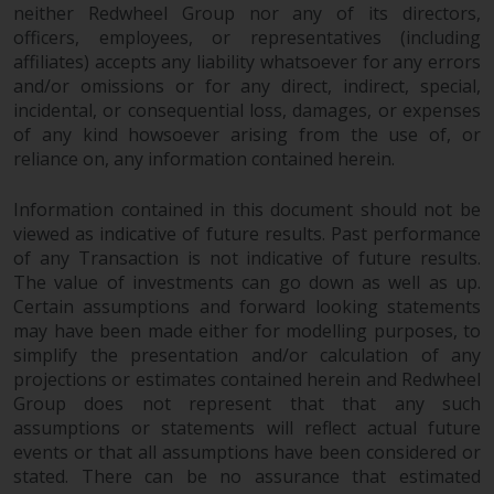
Website bietet keine spezifische
neither Redwheel Group nor any of its directors,
Anlageberatung und
officers, employees, or representatives (including
berücksichtigt nicht die
affiliates) accepts any liability whatsoever for any errors
Anlagebedürfnisse eines
and/or omissions or for any direct, indirect, special,
bestimmten Anlegers oder
incidental, or consequential loss, damages, or expenses
bestimmter Anleger.
of any kind howsoever arising from the use of, or
reliance on, any information contained herein.
Nichts auf dieser Website sollte
Information contained in this document should not be
als Anlage-, Steuer-, Rechts- oder
viewed as indicative of future results. Past performance
sonstige Beratung ausgelegt
of any Transaction is not indicative of future results.
werden.
The value of investments can go down as well as up.
Certain assumptions and forward looking statements
may have been made either for modelling purposes, to
simplify the presentation and/or calculation of any
Risikowarnung
projections or estimates contained herein and Redwheel
Group does not represent that that any such
Die frühere Wertentwicklung
assumptions or statements will reflect actual future
eines von Redwheel verwalteten
events or that all assumptions have been considered or
stated. There can be no assurance that estimated
Fonds ist kein Hinweis auf die