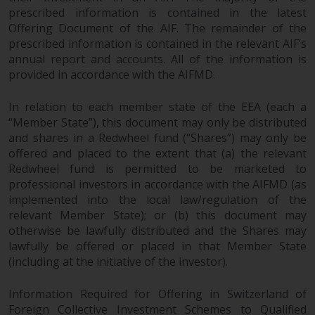
prescribed information is contained in the latest
Offering Document of the AIF. The remainder of the
Haftung
prescribed information is contained in the relevant AIF’s
annual report and accounts. All of the information is
Obwohl Redwheel bestrebt ist,
provided in accordance with the AIFMD.
sicherzustellen, dass die
In relation to each member state of the EEA (each a
Informationen auf dieser Website
“Member State”), this document may only be distributed
zum Zeitpunkt der
and shares in a Redwheel fund (“Shares”) may only be
Veröffentlichung korrekt und
offered and placed to the extent that (a) the relevant
vollständig sind, übernimmt
Redwheel fund is permitted to be marketed to
Redwheel keine Gewaehr noch
professional investors in accordance with the AIFMD (as
eines ihrer verbundenen
implemented into the local law/regulation of the
Unternehmen die
relevant Member State); or (b) this document may
Angemessenheit, Genauigkeit
otherwise be lawfully distributed and the Shares may
oder Vollständigkeit dieser
lawfully be offered or placed in that Member State
Informationen und übernehmen
(including at the initiative of the investor).
keine Haftung, die sich aus dem
Vertrauen auf Ungenauigkeiten,
Information Required for Offering in Switzerland of
Foreign Collective Investment Schemes to Qualified
Auslassung in, oder Verwendung