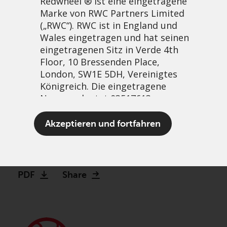
Redwheel ® ist eine eingetragene
Marke von RWC Partners Limited
(„RWC“). RWC ist in England und
Wales eingetragen und hat seinen
eingetragenen Sitz in Verde 4th
Floor, 10 Bressenden Place,
London, SW1E 5DH, Vereinigtes
Königreich. Die eingetragene
Nummer lautet 03517613.
Revised offer for ReNew
Akzeptieren und fortfahren
Energy Global plc
Der Begriff „Redwheel“ kann ein
5 November, 2025 | 11:15am
oder mehrere Unternehmen der
Marke Redwheel umfassen,
PDF
Share
einschließlich RWC und RWC Asset
Management LLP, die jeweils von
der britischen Financial Conduct
Authority und, im Fall von RWC