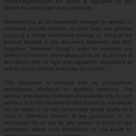
Sie ist, prüfen Sie sorgfältig die
Fondsmæglerselskab A/S which is regulated by the
Anlageziele, das Risiko sowie die
Danish Financial Supervisory Authority.
Gebühren und Ausgaben des
Redwheel may act as investment manager or adviser, or
Fonds prüfen. Diese und andere
otherwise provide services, to more than one product
Informationen finden Sie im
pursuing a similar investment strategy or focus to the
Verkaufsprospekt des Fonds, der
product detailed in this document. Redwheel and RWC
telefonisch unter 1-855-RWC-
(together “Redwheel Group”) seeks to minimise any
FUND erhältlich ist oder indem
conflicts of interest, and endeavours to act at all times in
Sie
accordance with its legal and regulatory obligations as
https://www.redwheel.com/us/en/accredit
well as its own policies and codes of conduct.
and-documents/ besuchen. Bitte
lesen Sie den Verkaufsprospekt
This document is directed only at professional,
sorgfältig durch, bevor Sie
institutional, wholesale or qualified investors. The
investieren.
services provided by Redwheel are available only to such
persons. It is not intended for distribution to and should
not be relied on by any person who would qualify as a
Andere auf dieser Website
retail or individual investor in any jurisdiction or for
beschriebene Fonds unterliegen
distribution to, or use by, any person or entity in any
nicht den gleichen
jurisdiction where such distribution or use would be
regulatorischen Anforderungen