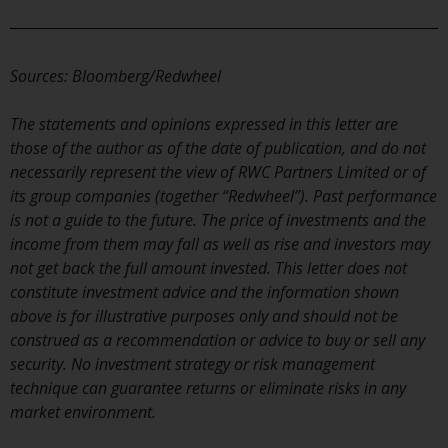
Die Informationen auf den
folgenden Seiten beziehen sich
auf ausländische Organismen für
Sources: Bloomberg/Redwheel
kollektive Kapitalanlagen, die von
RWC Asset Management LLP oder
The statements and opinions expressed in this letter are
einem ihrer verbundenen
those of the author as of the date of publication, and do not
Unternehmen verwaltet werden
necessarily represent the view of RWC Partners Limited or of
(die „von Redwheel verwalteten
its group companies (together “Redwheel”). Past performance
Fonds“). Einige der von Redwheel
is not a guide to the future. The price of investments and the
verwalteten Fonds, auf die auf
income from them may fall as well as rise and investors may
dieser Website verwiesen wird,
not get back the full amount invested. This letter does not
wurden nicht von der
constitute investment advice and the information shown
Eidgenössischen
above is for illustrative purposes only and should not be
Finanzmarktaufsicht („FINMA“)
construed as a recommendation or advice to buy or sell any
zugelassen und Anleger genießen
security. No investment strategy or risk management
daher nicht den vollen
technique can guarantee returns or eliminate risks in any
Anlegerschutz nach dem
market environment.
Bundesgesetz über die