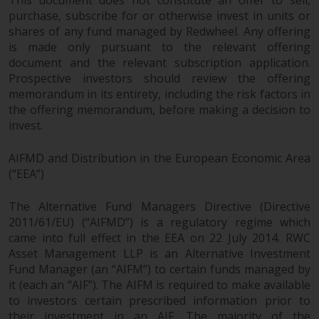
This document does not constitute an offer to sell,
werden und es wird keine
purchase, subscribe for or otherwise invest in units or
Garantie hinsichtlich ihrer
shares of any fund managed by Redwheel. Any offering
Genauigkeit, Vollständigkeit oder
is made only pursuant to the relevant offering
Eignung für einen bestimmten
document and the relevant subscription application.
Zweck übernommen. Redwheel
Prospective investors should review the offering
hat seine eigenen Ansichten und
memorandum in its entirety, including the risk factors in
Meinungen auf dieser Website
the offering memorandum, before making a decision to
(oder denen seiner verbundenen
invest.
Unternehmen) geäußert, und
diese können sich ohne
AIFMD and Distribution in the European Economic Area
Vorankündigung ändern.
(“EEA”)
Redwheel ist nicht verpflichtet,
Informationen zu aktualisieren,
The Alternative Fund Managers Directive (Directive
2011/61/EU) (“AIFMD”) is a regulatory regime which
und Leser sollten sich bei einer
came into full effect in the EEA on 22 July 2014. RWC
Anlageentscheidung nicht
Asset Management LLP is an Alternative Investment
ausschließlich auf die auf dieser
Fund Manager (an “AIFM”) to certain funds managed by
Website enthaltenen
it (each an “AIF”). The AIFM is required to make available
Informationen verlassen.
to investors certain prescribed information prior to
their investment in an AIF. The majority of the