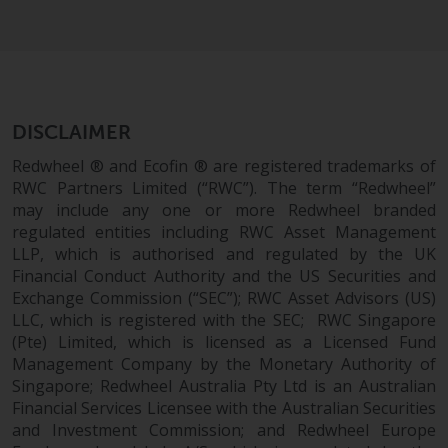
Fonds, die über Redwheel
angeboten werden.
Zu den Fonds im US-Bereich der
Website gehören Produkte, die
DISCLAIMER
gemäß dem Investment Company
Act von 1940 („40 Act Funds“)
Redwheel ® and Ecofin ® are registered trademarks of
registriert sind. Die 40 Act Funds
RWC Partners Limited (“RWC”). The term “Redwheel”
akzeptieren im Allgemeinen keine
may include any one or more Redwheel branded
regulated entities including RWC Asset Management
Anlagen von Nicht-US-Personen.
LLP, which is authorised and regulated by the UK
Nicht-US-Personen kann es
Financial Conduct Authority and the US Securities and
gestattet werden in einen 40-Act-
Exchange Commission (“SEC”); RWC Asset Advisors (US)
Fonds zu investieren,
LLC, which is registered with the SEC; RWC Singapore
vorbehaltlich der Erfüllung einer
(Pte) Limited, which is licensed as a Licensed Fund
erhöhten Sorgfaltspflicht.
Management Company by the Monetary Authority of
Singapore; Redwheel Australia Pty Ltd is an Australian
Um festzustellen, ob ein 40-Act-
Financial Services Licensee with the Australian Securities
Fonds eine geeignete Anlage für
and Investment Commission; and Redwheel Europe