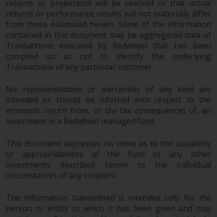
returns or projections will be realised or that actual
zukünftige Wertentwicklung. Der
returns or performance results will not materially differ
Wert von Wertpapieren und die
from those estimated herein. Some of the information
daraus erzielten Erträge können
contained in this document may be aggregated data of
sowohl fallen als auch steigen.
Transactions executed by Redwheel that has been
Mit Investitionen in die von
compiled so as not to identify the underlying
Redwheel und seinen
Transactions of any particular customer.
verbundenen Unternehmen
angebotenen Produkte und
No representations or warranties of any kind are
Dienstleistungen sind erhebliche
intended or should be inferred with respect to the
Risiken verbunden.
economic return from, or the tax consequences of, an
Wechselkursschwankungen
investment in a Redwheel-managed fund.
können sich positiv oder negativ
This document expresses no views as to the suitability
auf den Wert von auf
or appropriateness of the fund or any other
Fremdwährungen lautenden
investments described herein to the individual
Finanzinstrumenten auswirken.
circumstances of any recipient.
Bestimmte Anlagen,
insbesondere alternative Fonds
The information transmitted is intended only for the
und Emerging Markets,
person or entity to which it has been given and may
beinhalten ein