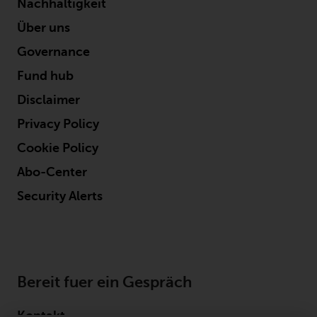
Nachhaltigkeit
Der Inhalt dieser Website sollte
gemäß den Gesetzen von England
Über uns
und Wales ausgelegt und geregelt
Governance
werden, und die Gerichte dieser
Gerichtsbarkeit haben die
Fund hub
ausschließliche Zuständigkeit für
Disclaimer
alle auftretenden Streitigkeiten,
Privacy Policy
es sei denn, diese Inhalte
unterliegen ausdrücklich den
Cookie Policy
Gesetzen von eine andere
Abo-Center
Gerichtsbarkeit. Wenn ein
zuständiges Gericht aus
Security Alerts
irgendeinem Grund eine
Bestimmung dieses Abschnitts
„Wichtige Informationen“ für
nicht durchsetzbar befunden hat,
wird diese Bestimmung im
Bereit fuer ein Gespräch
maximal zulässigen Umfang
durchgesetzt, und der Rest dieser
Kontakt