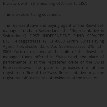
Investors within the meaning of Article 10 CISA.
von oder Vertrauen auf die
Informationen auf dieser Website
This is an advertising document.
ergibt.
The representative and paying agent of the Redwheel-
managed funds in Switzerland (the “Representative in
Switzerland”) FIRST INDEPENDENT FUND SERVICES
Datenschutz und Privatsphäre
LTD, Feldeggstrasse 12, CH-8008 Zurich. Swiss Paying
Agent: Helvetische Bank AG, Seefeldstrasse 215, CH-
Soweit Informationen, die Sie
8008 Zurich. In respect of the units of the Redwheel-
bereitstellen oder die wir von
managed funds offered in Switzerland, the place of
dieser Website erhalten,
performance is at the registered office of the Swiss
personenbezogene Daten
Representative. The place of jurisdiction is at the
registered office of the Swiss Representative or at the
darstellen, stimmen Sie deren
registered office or place of residence of the investor.
Verarbeitung durch Redwheel und
seine Vertreter und andere Dritte
zu. Alle diese Unternehmen sind
verpflichtet, die Vertraulichkeit
dieser Informationen zu wahren.