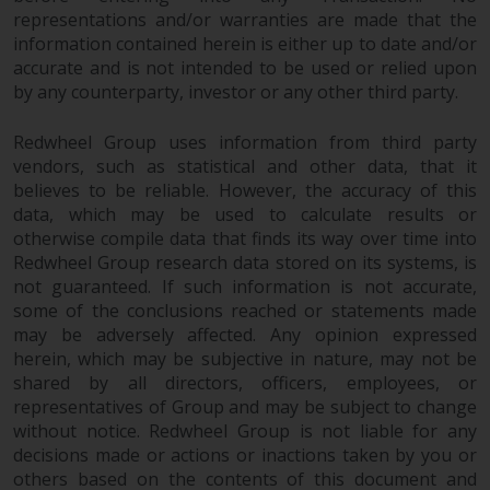
representations and/or warranties are made that the
information contained herein is either up to date and/or
Diese Website beschreibt die
accurate and is not intended to be used or relied upon
Fähigkeiten von Redwheel und
by any counterparty, investor or any other third party.
dient nur zu
Informationszwecken. Keines der
Redwheel Group uses information from third party
auf dieser Website enthaltenen
vendors, such as statistical and other data, that it
Materialien soll ein
believes to be reliable. However, the accuracy of this
Verkaufsangebot oder eine
data, which may be used to calculate results or
Aufforderung oder Aufforderung
otherwise compile data that finds its way over time into
zur Abgabe eines Angebots zum
Redwheel Group research data stored on its systems, is
Kauf von Produkten oder
not guaranteed. If such information is not accurate,
Dienstleistungen darstellen, die
some of the conclusions reached or statements made
von Redwheel oder einem seiner
may be adversely affected. Any opinion expressed
herein, which may be subjective in nature, may not be
verbundenen Unternehmen
shared by all directors, officers, employees, or
bereitgestellt werden, und darf
representatives of Group and may be subject to change
nicht im Zusammenhang mit
without notice. Redwheel Group is not liable for any
einer Anlageentscheidung
decisions made or actions or inactions taken by you or
herangezogen werden. Diese
others based on the contents of this document and