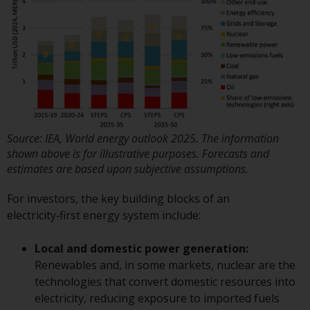
werden und es wird keine
Garantie hinsichtlich ihrer
Genauigkeit, Vollständigkeit oder
Eignung für einen bestimmten
Zweck übernommen. Redwheel
hat seine eigenen Ansichten und
Meinungen auf dieser Website
(oder denen seiner verbundenen
Unternehmen) geäußert, und
Source: IEA, World energy outlook 2025. The information
diese können sich ohne
shown above is for illustrative purposes. Forecasts and
Vorankündigung ändern.
estimates are based upon subjective assumptions.
Redwheel ist nicht verpflichtet,
For investors, the key building blocks of an
Informationen zu aktualisieren,
electricity‑first energy system include:
und Leser sollten sich bei einer
Anlageentscheidung nicht
Local and domestic power generation:
ausschließlich auf die auf dieser
Renewables and, in some markets, nuclear are the
Website enthaltenen
technologies that convert domestic resources into
Informationen verlassen.
electricity, reducing exposure to imported fuels