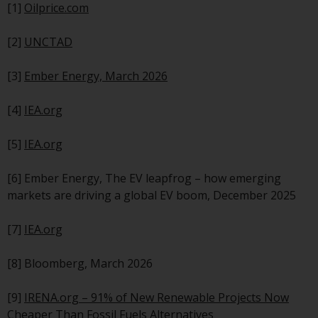
[1]
Oilprice.com
[2]
UNCTAD
[3]
Ember Energy, March 2026
[4]
IEA.org
[5]
IEA.org
[6] Ember Energy, The EV leapfrog – how emerging
markets are driving a global EV boom, December 2025
[7]
IEA.org
[8] Bloomberg, March 2026
[9]
IRENA.org – 91% of New Renewable Projects Now
Cheaper Than Fossil Fuels Alternatives