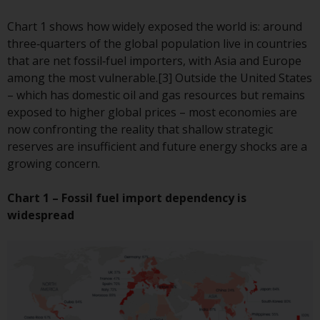
Die Informationen auf den
Chart 1 shows how widely exposed the world is: around
folgenden Seiten beziehen sich
three‑quarters of the global population live in countries
auf ausländische Organismen für
that are net fossil‑fuel importers, with Asia and Europe
kollektive Kapitalanlagen, die von
among the most vulnerable.[3] Outside the United States
RWC Asset Management LLP oder
– which has domestic oil and gas resources but remains
einem ihrer verbundenen
exposed to higher global prices – most economies are
Unternehmen verwaltet werden
now confronting the reality that shallow strategic
(die „von Redwheel verwalteten
reserves are insufficient and future energy shocks are a
Fonds“). Einige der von Redwheel
growing concern.
verwalteten Fonds, auf die auf
dieser Website verwiesen wird,
Chart 1 – Fossil fuel import dependency is
wurden nicht von der
widespread
Eidgenössischen
Finanzmarktaufsicht („FINMA“)
zugelassen und Anleger genießen
daher nicht den vollen
Anlegerschutz nach dem
Bundesgesetz über die