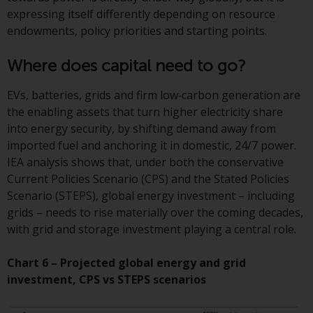
überdurchschnittliches Risiko und
expressing itself differently depending on resource
sind als langfristig anzusehen.
endowments, policy priorities and starting points.
Derivative Instrumente können
mit einem hohen Risiko
Where does capital need to go?
verbunden sein. Unterschiedliche
EVs, batteries, grids and firm low‑carbon generation are
Arten von Fonds oder Anlagen
the enabling assets that turn higher electricity share
weisen unterschiedliche
into energy security, by shifting demand away from
Risikograde auf.
imported fuel and anchoring it in domestic, 24/7 power.
IEA analysis shows that, under both the conservative
Current Policies Scenario (CPS) and the Stated Policies
Scenario (STEPS), global energy investment – including
Änderungen am Inhalt
grids – needs to rise materially over the coming decades,
with grid and storage investment playing a central role.
Die auf dieser Website
enthaltenen Informationen
Chart 6 – Projected global energy and grid
werden so wie sie sind zur
investment, CPS vs STEPS scenarios
Verfügung gestellt, können ohne
Vorankündigung geändert