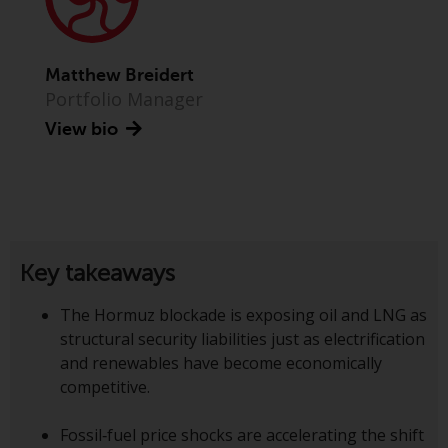
Finanzaufsichtsbehörde reguliert
wird.
Matthew Breidert
Durch den Zugriff auf diese
Portfolio Manager
Website erklären Sie, dass Sie die
View bio
folgenden
Geschäftsbedingungen, wie sie
von RWC Partners Limited („RWC“)
herausgegeben wurden, gelesen
und anerkannt haben und damit
einverstanden sind. Diese
Key takeaways
Website kann Werbung
enthalten.
The Hormuz blockade is exposing oil and LNG as
structural security liabilities just as electrification
and renewables have become economically
competitive.
Zugang unterliegt lokalen
Beschränkungen
Fossil‑fuel price shocks are accelerating the shift