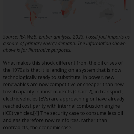
kollektiven Kapitalanlagen von 23.
Juni 2006 («KAG») oder Aufsicht
durch die FINMA. Redwheel-
verwaltete Fonds, die nicht von
der FINMA bewilligt wurden,
Source: IEA WEB, Ember analysis, 2023. Fossil fuel imports as
dürfen in der Schweiz nur
a share of primary energy demand. The information shown
qualifizierten Anlegern im Sinne
above is for illustrative purposes.
von Artikel 10 Absatz 1
angeboten werden. 3 und Abs.
What makes this shock different from the oil crises of
3ter KAG („Qualifizierte Anleger“).
the 1970s is that it is landing on a system that is now
technologically ready to substitute. In power, new
Der Vertreter der von Redwheel
renewables are now competitive or cheaper than new
verwalteten Fonds in der Schweiz
fossil capacity in most markets (Chart 2); in transport,
ist FIRST INDEPENDENT FUND
electric vehicles (EVs) are approaching or have already
SERVICES LTD, Feldeggstrasse 12,
reached cost parity with internal combustion engine
CH-8008 Zürich. Zahlstelle der von
(ICE) vehicles.[4] The security case to consume less oil
Redwheel verwalteten Fonds in
and gas therefore now reinforces, rather than
der Schweiz ist die Helvetische
contradicts, the economic case.
Bank AG, Seefeldstrasse 215, CH-