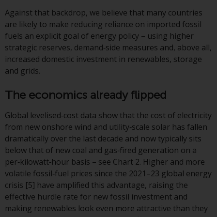
8008 Zürich. Der
Against that backdrop, we believe that many countries
Verkaufsprospekt oder ein
are likely to make reducing reliance on imported fossil
gleichwertiges Dokument der von
fuels an explicit goal of energy policy – using higher
Redwheel verwalteten Fonds, die
strategic reserves, demand‑side measures and, above all,
Gründungsdokumente, die
increased domestic investment in renewables, storage
Jahresberichte und, sofern von
and grids.
den jeweiligen von Redwheel
verwalteten Fonds erstellt, die
The economics already flipped
Halbjahresberichte und/oder das
Basisinformationsblatt (PRIIPs
Global levelised‑cost data show that the cost of electricity
KID) sind kostenlos erhältlich vom
from new onshore wind and utility‑scale solar has fallen
Vertreter in der Schweiz. In Bezug
dramatically over the last decade and now typically sits
auf die qualifizierten Anlegern in
below that of new coal and gas‑fired generation on a
der Schweiz angebotenen Aktien
per‑kilowatt‑hour basis – see Chart 2. Higher and more
ist der Erfüllungsort der
volatile fossil‑fuel prices since the 2021–23 global energy
eingetragene Sitz des Schweizer
crisis [5] have amplified this advantage, raising the
Vertreters. Gerichtsstand ist am
effective hurdle rate for new fossil investment and
Sitz des Schweizer Vertreters
making renewables look even more attractive than they