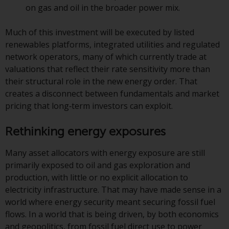
on gas and oil in the broader power mix.
von oder Vertrauen auf die
Informationen auf dieser Website
Much of this investment will be executed by listed
ergibt.
renewables platforms, integrated utilities and regulated
network operators, many of which currently trade at
valuations that reflect their rate sensitivity more than
their structural role in the new energy order. That
Datenschutz und Privatsphäre
creates a disconnect between fundamentals and market
pricing that long‑term investors can exploit.
Soweit Informationen, die Sie
bereitstellen oder die wir von
Rethinking energy exposures
dieser Website erhalten,
personenbezogene Daten
Many asset allocators with energy exposure are still
darstellen, stimmen Sie deren
primarily exposed to oil and gas exploration and
Verarbeitung durch Redwheel und
production, with little or no explicit allocation to
seine Vertreter und andere Dritte
electricity infrastructure. That may have made sense in a
zu. Alle diese Unternehmen sind
world where energy security meant securing fossil fuel
verpflichtet, die Vertraulichkeit
flows. In a world that is being driven, by both economics
dieser Informationen zu wahren.
and geopolitics, from fossil fuel direct use to power