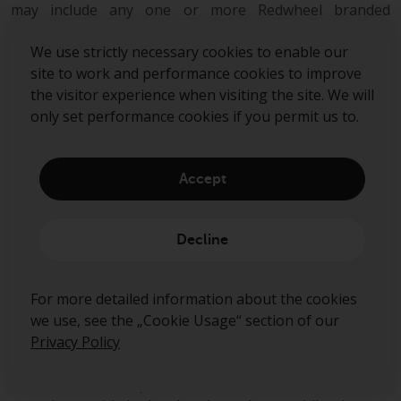
may include any one or more Redwheel branded
regulated entities including RWC Asset Management
LLP, which is authorised and regulated by the UK
We use strictly necessary cookies to enable our
Financial Conduct Authority and the US Securities and
site to work and performance cookies to improve
Exchange Commission (“SEC”); RWC Asset Advisors (US)
the visitor experience when visiting the site. We will
LLC, which is registered with the SEC; RWC Singapore
only set performance cookies if you permit us to.
(Pte) Limited, which is licensed as a Licensed Fund
Management Company by the Monetary Authority of
Singapore; Redwheel Australia Pty Ltd is an Australian
Accept
Financial Services Licensee with the Australian Securities
and Investment Commission; and Redwheel Europe
Fondsmæglerselskab A/S which is regulated by the
Decline
Danish Financial Supervisory Authority.
Redwheel may act as investment manager or adviser, or
For more detailed information about the cookies
otherwise provide services, to more than one product
we use, see the „Cookie Usage“ section of our
pursuing a similar investment strategy or focus to the
Privacy Policy
product detailed in this document. Redwheel and RWC
(together “Redwheel Group”) seeks to minimise any
conflicts of interest, and endeavours to act at all times in