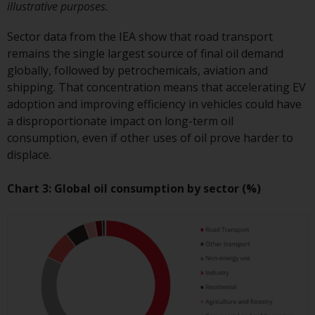
der Anlageziele, Gebühren und
illustrative purposes.
Ausgaben. Der Verkaufsprospekt
Sector data from the IEA show that road transport
und andere Informationen zu den
remains the single largest source of final oil demand
Teilfonds werden jedoch nicht
globally, followed by petrochemicals, aviation and
absichtlich an Personen in
shipping. That concentration means that accelerating EV
Ländern verteilt, in denen eine
adoption and improving efficiency in vehicles could have
solche Verteilung gegen lokale
a disproportionate impact on long-term oil
Gesetze oder Vorschriften
consumption, even if other uses of oil prove harder to
verstoßen würde.
displace.
Chart 3: Global oil consumption by sector (%)
Informationen für Anleger in den
USA
Diese Website ist weder ein
Angebot zum Verkauf noch eine
Aufforderung zur Beteiligung an
privaten oder registrierten