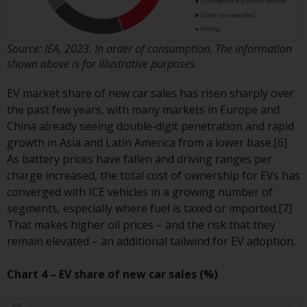
Fonds, die über Redwheel
angeboten werden.
Source: IEA, 2023. In order of consumption. The information
Zu den Fonds im US-Bereich der
shown above is for illustrative purposes.
Website gehören Produkte, die
EV market share of new car sales has risen sharply over
gemäß dem Investment Company
the past few years, with many markets in Europe and
Act von 1940 („40 Act Funds“)
China already seeing double‑digit penetration and rapid
registriert sind. Die 40 Act Funds
growth in Asia and Latin America from a lower base.[6]
akzeptieren im Allgemeinen keine
As battery prices have fallen and driving ranges per
Anlagen von Nicht-US-Personen.
charge increased, the total cost of ownership for EVs has
Nicht-US-Personen kann es
converged with ICE vehicles in a growing number of
gestattet werden in einen 40-Act-
segments, especially where fuel is taxed or imported.[7]
Fonds zu investieren,
That makes higher oil prices – and the risk that they
vorbehaltlich der Erfüllung einer
remain elevated – an additional tailwind for EV adoption.
erhöhten Sorgfaltspflicht.
Chart 4 – EV share of new car sales (%)
Um festzustellen, ob ein 40-Act-
Fonds eine geeignete Anlage für