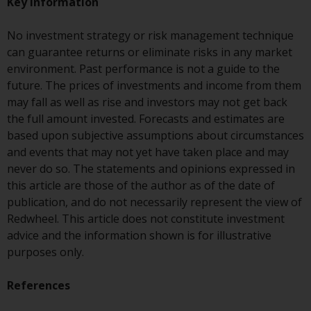
Key Information
‚Wichtigen Informationen“ bleibt
in vollem Umfang in Kraft und
No investment strategy or risk management technique
wirksam.
can guarantee returns or eliminate risks in any market
environment. Past performance is not a guide to the
future. The prices of investments and income from them
may fall as well as rise and investors may not get back
Copyright
the full amount invested. Forecasts and estimates are
based upon subjective assumptions about circumstances
Kein Teil dieser Website darf
and events that may not yet have taken place and may
ohne die vorherige schriftliche
never do so. The statements and opinions expressed in
Genehmigung von Redwheel in
this article are those of the author as of the date of
irgendeiner Weise reproduziert
publication, and do not necessarily represent the view of
werden. Copyright 2016 ©
Redwheel. This article does not constitute investment
advice and the information shown is for illustrative
purposes only.
References