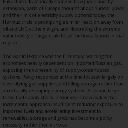
Fukushima dramatically changed how Japan and, by
verpflichtet, sich über solche
extension, parts of Europe thought about nuclear power
Einschränkungen zu informieren
and their mix of electricity supply options; today, the
und diese zu beachten. Auf dieser
Hormuz crisis is prompting a similar reaction away from
Website erwähnte Produkte oder
oil and LNG at the margin, and illustrating the extreme
Dienstleistungen sind nur für den
vulnerability of large-scale fossil fuel installations in that
Vertrieb in jenen
region.
Gerichtsbarkeiten bestimmt, in
denen und an diejenigen
The war in Ukraine was the first major warning for
Personen, denen das Anbieten
economies heavily dependent on imported Russian gas,
solcher Produkte und
exposing the vulnerability of supply‑concentrated
Dienstleistungen gestattet ist.
systems. Policy responses at the time focused largely on
diversifying gas suppliers and filling storage rather than
structurally reshaping energy systems. A second large
fossil‑fuel supply shock in four years now makes that
Informationen für Anleger in der
incremental approach insufficient: reducing exposure to
Schweiz
imported fuels and accelerating investment in
renewables, storage and grids has become a policy
Dies ist ein Werbedokument.
necessity rather than a choice.