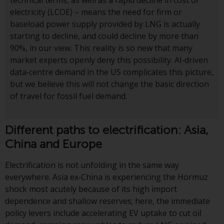
technical terms, as well as a rapid decline in cost of
electricity (LCOE) – means the need for firm or
Diese Website beschreibt die
baseload power supply provided by LNG is actually
Fähigkeiten von Redwheel und
starting to decline, and could decline by more than
dient nur zu
90%, in our view. This reality is so new that many
Informationszwecken. Keines der
market experts openly deny this possibility. AI‑driven
auf dieser Website enthaltenen
data‑centre demand in the US complicates this picture,
Materialien soll ein
but we believe this will not change the basic direction
Verkaufsangebot oder eine
of travel for fossil fuel demand.
Aufforderung oder Aufforderung
zur Abgabe eines Angebots zum
Different paths to electrification: Asia,
Kauf von Produkten oder
Dienstleistungen darstellen, die
China and Europe
von Redwheel oder einem seiner
verbundenen Unternehmen
Electrification is not unfolding in the same way
bereitgestellt werden, und darf
everywhere. Asia ex‑China is experiencing the Hormuz
nicht im Zusammenhang mit
shock most acutely because of its high import
einer Anlageentscheidung
dependence and shallow reserves; here, the immediate
herangezogen werden. Diese
policy levers include accelerating EV uptake to cut oil