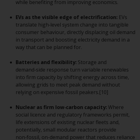
while benefiting from improving economics.
EVs as the visible edge of electrification:
EVs
Haftung
translate high‑level system change into tangible
consumer behaviour, directly displacing oil demand
Obwohl Redwheel bestrebt ist,
in transport and boosting electricity demand in a
sicherzustellen, dass die
way that can be planned for.
Informationen auf dieser Website
zum Zeitpunkt der
Batteries and flexibility:
Storage and
Veröffentlichung korrekt und
demand‑side response turn variable renewables
vollständig sind, übernimmt
into firm capacity by shifting energy across time,
Redwheel keine Gewaehr noch
allowing grids to meet peak demand without
eines ihrer verbundenen
relying on expensive fossil peakers.[10]
Unternehmen die
Angemessenheit, Genauigkeit
Nuclear as firm low‑carbon capacity:
Where
oder Vollständigkeit dieser
social licence and regulatory frameworks permit,
Informationen und übernehmen
life extensions of existing nuclear fleets and,
keine Haftung, die sich aus dem
potentially, small modular reactors provide
Vertrauen auf Ungenauigkeiten,
non‑fossil, on-demand power that reduces reliance
Auslassung in, oder Verwendung