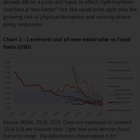
oder am Sitz oder Wohnsitz des
already did on a pure cost basis. In effect, hydrocarbons
Anlegers.
now face a “two‑factor” risk: the usual price cycle plus the
growing risk of physical disruption and security‑driven
Bestimmte Personen haben
policy responses.
möglicherweise Zugang zu
Informationen über Redwheel
Chart 2 – Levelised cost of new wind/solar vs fossil
Funds, eine
fuels (USD)
Investmentgesellschaft, die als
„Société d’Investissement à
Capital Variable“ nach
luxemburgischem Recht
gegründet wurde. Die Teilfonds
von Redwheel Funds, auf die auf
der Website verwiesen wird,
werden nur durch den aktuellen
Verkaufsprospekt angeboten. Der
Verkaufsprospekt enthält
Source: IRENA, 2024, 2025. Costs are expressed in constant
vollständigere Informationen
2024 US$ per kilowatt-hour. Light blue area denotes fossil
über die Teilfonds, einschließlich
fuel price range. The information shown above is for