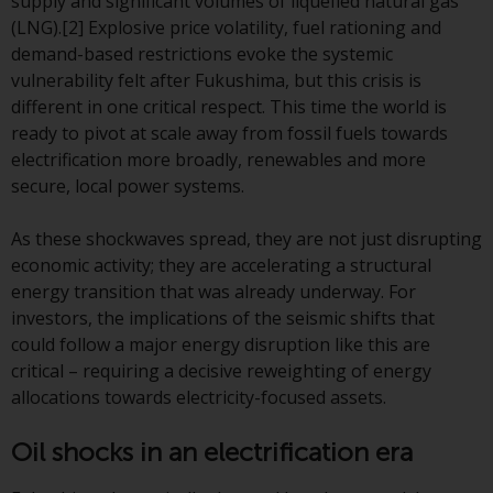
supply and significant volumes of liquefied natural gas
Gesetzen, Vorschriften und
(LNG).[2] Explosive price volatility, fuel rationing and
Verwaltungsvorschriften in Bezug
demand-based restrictions evoke the systemic
auf Organismen für gemeinsame
vulnerability felt after Fukushima, but this crisis is
Anlagen in Wertpapieren
different in one critical respect. This time the world is
(UCITS/OGAW) (Richtlinie
ready to pivot at scale away from fossil fuels towards
2009/65/EG ) und die Richtlinie
electrification more broadly, renewables and more
über die Verwalter alternativer
secure, local power systems.
Investmentfonds (Richtlinie
2011/61/EU) sowie die
As these shockwaves spread, they are not just disrupting
entsprechenden Regelungen, die
economic activity; they are accelerating a structural
diese Regelungen in britisches
energy transition that was already underway. For
Recht umgesetzt und dann beim
investors, the implications of the seismic shifts that
Austritt des Vereinigten
could follow a major energy disruption like this are
Königreichs aus der Europäischen
critical – requiring a decisive reweighting of energy
Union ersetzt haben; es kann
allocations towards electricity-focused assets.
jedoch zusätzliche Anforderungen
oder Formalitäten geben, die Ihre
Oil shocks in an electrification era
Anlage verbieten.
Dementsprechend sind Sie