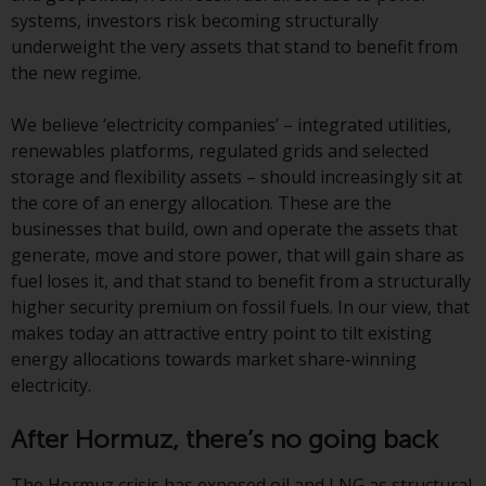
Wenn Sie nicht möchten, dass
systems, investors risk becoming structurally
Ihre Informationen auf diese
underweight the very assets that stand to benefit from
Weise verwendet werden, sollten
the new regime.
Sie Redwheel per E-Mail oder
schriftlich darüber informieren.
We believe ‘electricity companies’ – integrated utilities,
Sie haben Anspruch auf eine
renewables platforms, regulated grids and selected
Kopie der Informationen, die wir
storage and flexibility assets – should increasingly sit at
über Sie gespeichert haben,
the core of an energy allocation. These are the
indem Sie uns schriftlich
businesses that build, own and operate the assets that
anschreiben und diese anfordern.
generate, move and store power, that will gain share as
Weitere Informationen finden Sie
fuel loses it, and that stand to benefit from a structurally
in unserer Datenschutz- und
higher security premium on fossil fuels. In our view, that
Datenschutzrichtlinie und Cookie-
makes today an attractive entry point to tilt existing
Richtlinie.
energy allocations towards market share-winning
electricity.
After Hormuz, there’s no going back
Geltendes Recht
The Hormuz crisis has exposed oil and LNG as structural