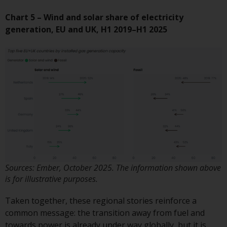
zukünftige Wertentwicklung. Der
Wert von Wertpapieren und die
Chart 5 – Wind and solar share of electricity
daraus erzielten Erträge können
generation, EU and UK, H1 2019–H1 2025
sowohl fallen als auch steigen.
Mit Investitionen in die von
Redwheel und seinen
verbundenen Unternehmen
angebotenen Produkte und
Dienstleistungen sind erhebliche
Risiken verbunden.
Wechselkursschwankungen
können sich positiv oder negativ
auf den Wert von auf
Fremdwährungen lautenden
Sources: Ember, October 2025. The information shown above
Finanzinstrumenten auswirken.
is for illustrative purposes.
Bestimmte Anlagen,
insbesondere alternative Fonds
Taken together, these regional stories reinforce a
und Emerging Markets,
common message: the transition away from fuel and
beinhalten ein
towards power is already under way globally, but it is