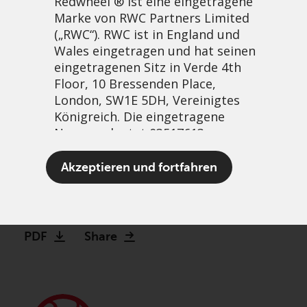
Redwheel ® ist eine eingetragene
Marke von RWC Partners Limited
(„RWC“). RWC ist in England und
Wales eingetragen und hat seinen
eingetragenen Sitz in Verde 4th
Floor, 10 Bressenden Place,
London, SW1E 5DH, Vereinigtes
Königreich. Die eingetragene
Nummer lautet 03517613.
Is Hormuz the new
Akzeptieren und fortfahren
Fukushima?
Der Begriff „Redwheel“ kann ein
21 April, 2026 | 1:02am
oder mehrere Unternehmen der
Marke Redwheel umfassen,
PDF
Share
einschließlich RWC und RWC Asset
Management LLP, die jeweils von
der britischen Financial Conduct
Authority und, im Fall von RWC