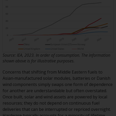
Sie ist, prüfen Sie sorgfältig die
Anlageziele, das Risiko sowie die
Gebühren und Ausgaben des
Fonds prüfen. Diese und andere
Informationen finden Sie im
Verkaufsprospekt des Fonds, der
telefonisch unter 1-855-RWC-
FUND erhältlich ist oder indem
Sie
Source: IEA, 2023. In order of consumption. The information
https://www.redwheel.com/us/en/accredit
shown above is for illustrative purposes.
and-documents/ besuchen. Bitte
lesen Sie den Verkaufsprospekt
Concerns that shifting from Middle Eastern fuels to
sorgfältig durch, bevor Sie
Asian‑manufactured solar modules, batteries or Danish
investieren.
wind components simply swaps one form of dependence
for another are understandable but often overstated.
Andere auf dieser Website
Once built, solar and wind assets are powered by local
beschriebene Fonds unterliegen
resources; they do not depend on continuous fuel
nicht den gleichen
deliveries that can be interrupted or repriced overnight.
regulatorischen Anforderungen
Hardware typically accounts for a minority of lifetime