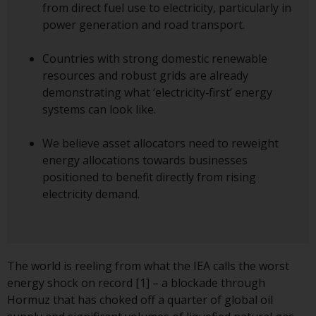
from direct fuel use to electricity, particularly in
Obwohl Sie ein Land ausgewählt
power generation and road transport.
haben, richtet sich diese Website
nicht an eine bestimmte
Countries with strong domestic renewable
Gerichtsbarkeit und Sie betreten
resources and robust grids are already
eine globale Website. Auf dieser
demonstrating what ‘electricity‑first’ energy
Website erwähnte Produkte oder
systems can look like.
Dienstleistungen unterliegen
gesetzlichen und behördlichen
We believe asset allocators need to reweight
Anforderungen und sind
energy allocations towards businesses
möglicherweise nicht in allen
positioned to benefit directly from rising
Gerichtsbarkeiten verfügbar. Auf
electricity demand.
dieser Website erwähnte
Produkte oder Dienstleistungen
werden auf der Grundlage
bestimmter Registrierungen in
The world is reeling from what the IEA calls the worst
relevanten Gerichtsbarkeiten
energy shock on record [1] – a blockade through
gemäß den Europäischen
Hormuz that has choked off a quarter of global oil
Richtlinien zur Koordinierung von