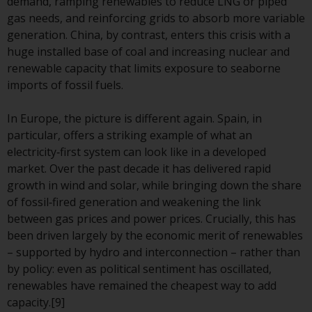
Website bietet keine spezifische
demand, ramping renewables to reduce LNG or piped
Anlageberatung und
gas needs, and reinforcing grids to absorb more variable
berücksichtigt nicht die
generation. China, by contrast, enters this crisis with a
Anlagebedürfnisse eines
huge installed base of coal and increasing nuclear and
bestimmten Anlegers oder
renewable capacity that limits exposure to seaborne
bestimmter Anleger.
imports of fossil fuels.
Nichts auf dieser Website sollte
In Europe, the picture is different again. Spain, in
als Anlage-, Steuer-, Rechts- oder
particular, offers a striking example of what an
sonstige Beratung ausgelegt
electricity‑first system can look like in a developed
werden.
market. Over the past decade it has delivered rapid
growth in wind and solar, while bringing down the share
of fossil‑fired generation and weakening the link
between gas prices and power prices. Crucially, this has
Risikowarnung
been driven largely by the economic merit of renewables
– supported by hydro and interconnection – rather than
Die frühere Wertentwicklung
by policy: even as political sentiment has oscillated,
eines von Redwheel verwalteten
renewables have remained the cheapest way to add
Fonds ist kein Hinweis auf die
capacity.[9]