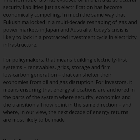
Der Inhalt dieser Website sollte
security liabilities just as electrification has become
gemäß den Gesetzen von England
economically compelling. In much the same way that
und Wales ausgelegt und geregelt
Fukushima locked in a multi‑decade reshaping of gas and
werden, und die Gerichte dieser
power markets in Japan and Australia, today’s crisis is
Gerichtsbarkeit haben die
likely to lock in a protracted investment cycle in electricity
ausschließliche Zuständigkeit für
infrastructure.
alle auftretenden Streitigkeiten,
es sei denn, diese Inhalte
For policymakers, that means building electricity‑first
unterliegen ausdrücklich den
systems – renewables, grids, storage and firm
Gesetzen von eine andere
low‑carbon generation – that can shelter their
Gerichtsbarkeit. Wenn ein
economies from oil and gas disruption. For investors, it
zuständiges Gericht aus
means ensuring that energy allocations are anchored in
irgendeinem Grund eine
the parts of the system where security, economics and
Bestimmung dieses Abschnitts
the transition all now point in the same direction – and
„Wichtige Informationen“ für
where, in our view, the next decade of energy returns
nicht durchsetzbar befunden hat,
are most likely to be made.
wird diese Bestimmung im
maximal zulässigen Umfang
durchgesetzt, und der Rest dieser