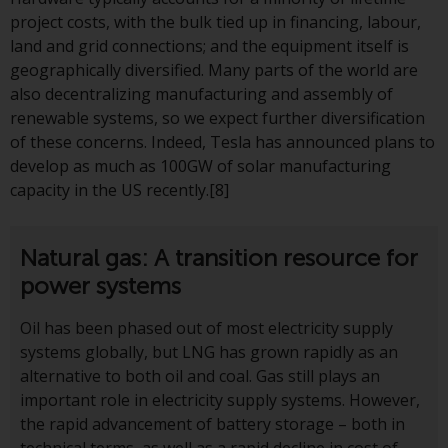
wie 40 Act Funds, einschließlich
project costs, with the bulk tied up in financing, labour,
der Anforderungen an
land and grid connections; and the equipment itself is
Investmentfonds, Anlegern
geographically diversified. Many parts of the world are
bestimmte regelmäßige und
also decentralizing manufacturing and assembly of
standardisierte Preis- und
renewable systems, so we expect further diversification
Bewertungsinformationen zur
of these concerns. Indeed, Tesla has announced plans to
Verfügung zu stellen. Qualifizierte
develop as much as 100GW of solar manufacturing
potenzielle Anleger sollten vor
capacity in the US recently.[8]
einer Anlage in diese Fonds das
Angebotsprospekt und andere
zugehörige Fondsdokumente
Natural gas: A transition resource for
konsultieren, um eine
power systems
vollständige Liste der Risiken und
andere relevante Informationen
Oil has been phased out of most electricity supply
zu erhalten.
systems globally, but LNG has grown rapidly as an
alternative to both oil and coal. Gas still plays an
important role in electricity supply systems. However,
the rapid advancement of battery storage – both in
Produkte und Dienstleistungen