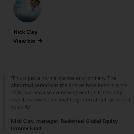
Asset Management LLP, von den
US Securities and Exchange
Commission zugelassen und
reguliert werden Exchange
Commission („SEC“); RWC Asset
Nick Clay
Advisors (US) LLC, das bei der SEC
View bio
registriert ist; RWC Singapore
(Pte) Limited, die von der
Monetary Authority of Singapore
als lizenzierte
Fondsverwaltungsgesellschaft
‘This is just a normal market environment. The
lizenziert ist; Redwheel Australia
abnormal period was the one we have been in since
Pty Ltd ist ein australischer
2008, but because everything went on for so long,
Finanzdienstleistungslizenznehmer
investors have somewhat forgotten about cycles and
bei der Australian Securities and
volatility.'
Investment Commission; und
Redwheel Europe
Nick Clay, manager, Redwheel Global Equity
Fondsmæglerselskab A/S, die von
Income Fund
der dänischen