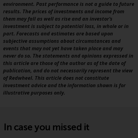
kollektiven Kapitalanlagen von 23.
environment. Past performance is not a guide to future
Juni 2006 («KAG») oder Aufsicht
results. The prices of investments and income from
durch die FINMA. Redwheel-
them may fall as well as rise and an investor’s
verwaltete Fonds, die nicht von
investment is subject to potential loss, in whole or in
der FINMA bewilligt wurden,
part. Forecasts and estimates are based upon
dürfen in der Schweiz nur
subjective assumptions about circumstances and
qualifizierten Anlegern im Sinne
events that may not yet have taken place and may
von Artikel 10 Absatz 1
never do so. The statements and opinions expressed in
angeboten werden. 3 und Abs.
this article are those of the author as of the date of
3ter KAG („Qualifizierte Anleger“).
publication, and do not necessarily represent the view
of Redwheel. This article does not constitute
Der Vertreter der von Redwheel
investment advice and the information shown is for
verwalteten Fonds in der Schweiz
illustrative purposes only.
ist FIRST INDEPENDENT FUND
SERVICES LTD, Feldeggstrasse 12,
CH-8008 Zürich. Zahlstelle der von
Redwheel verwalteten Fonds in
In case you missed it
der Schweiz ist die Helvetische
Bank AG, Seefeldstrasse 215, CH-