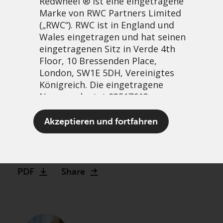
Redwheel ® ist eine eingetragene
Marke von RWC Partners Limited
(„RWC“). RWC ist in England und
Wales eingetragen und hat seinen
eingetragenen Sitz in Verde 4th
Floor, 10 Bressenden Place,
London, SW1E 5DH, Vereinigtes
Königreich. Die eingetragene
Nummer lautet 03517613.
Investors humming to a
Akzeptieren und fortfahren
different tune
Der Begriff „Redwheel“ kann ein
3 Januar, 2023 | 1:50pm
oder mehrere Unternehmen der
Marke Redwheel umfassen,
PDF
Share
einschließlich RWC und RWC Asset
Management LLP, die jeweils von
der britischen Financial Conduct
Authority und, im Fall von RWC