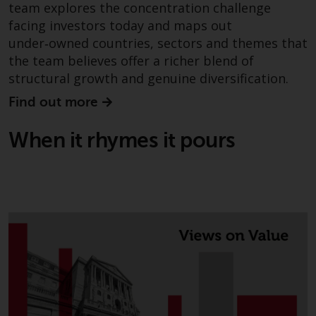
oder am Sitz oder Wohnsitz des
team explores the concentration challenge
Anlegers.
facing investors today and maps out
under‑owned countries, sectors and themes that
Bestimmte Personen haben
the team believes offer a richer blend of
möglicherweise Zugang zu
structural growth and genuine diversification.
Informationen über Redwheel
Funds, eine
Find out more
Investmentgesellschaft, die als
„Société d’Investissement à
When it rhymes it pours
Capital Variable“ nach
luxemburgischem Recht
gegründet wurde. Die Teilfonds
von Redwheel Funds, auf die auf
der Website verwiesen wird,
werden nur durch den aktuellen
Verkaufsprospekt angeboten. Der
Verkaufsprospekt enthält
vollständigere Informationen
über die Teilfonds, einschließlich