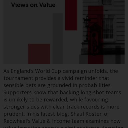
Fonds, die über Redwheel
angeboten werden.
Zu den Fonds im US-Bereich der
Website gehören Produkte, die
gemäß dem Investment Company
Act von 1940 („40 Act Funds“)
registriert sind. Die 40 Act Funds
akzeptieren im Allgemeinen keine
Anlagen von Nicht-US-Personen.
As England’s World Cup campaign unfolds, the
Nicht-US-Personen kann es
tournament provides a vivid reminder that
gestattet werden in einen 40-Act-
sensible bets are grounded in probabilities.
Fonds zu investieren,
Supporters know that backing long-shot teams
vorbehaltlich der Erfüllung einer
is unlikely to be rewarded, while favouring
erhöhten Sorgfaltspflicht.
stronger sides with clear track records is more
prudent. In his latest blog, Shaul Rosten of
Um festzustellen, ob ein 40-Act-
Redwheel's Value & Income team examines how
Fonds eine geeignete Anlage für