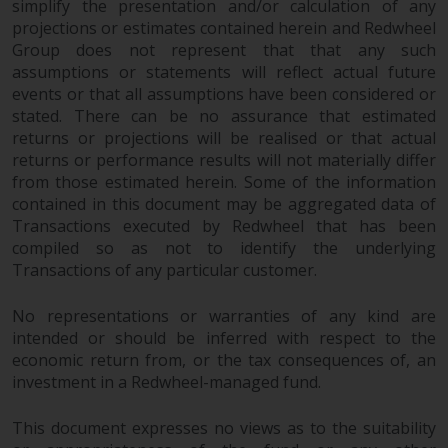
simplify the presentation and/or calculation of any
überdurchschnittliches Risiko und
projections or estimates contained herein and Redwheel
sind als langfristig anzusehen.
Group does not represent that that any such
Derivative Instrumente können
assumptions or statements will reflect actual future
mit einem hohen Risiko
events or that all assumptions have been considered or
verbunden sein. Unterschiedliche
stated. There can be no assurance that estimated
Arten von Fonds oder Anlagen
returns or projections will be realised or that actual
returns or performance results will not materially differ
weisen unterschiedliche
from those estimated herein. Some of the information
Risikograde auf.
contained in this document may be aggregated data of
Transactions executed by Redwheel that has been
compiled so as not to identify the underlying
Transactions of any particular customer.
Änderungen am Inhalt
No representations or warranties of any kind are
Die auf dieser Website
intended or should be inferred with respect to the
enthaltenen Informationen
economic return from, or the tax consequences of, an
werden so wie sie sind zur
investment in a Redwheel-managed fund.
Verfügung gestellt, können ohne
Vorankündigung geändert
This document expresses no views as to the suitability