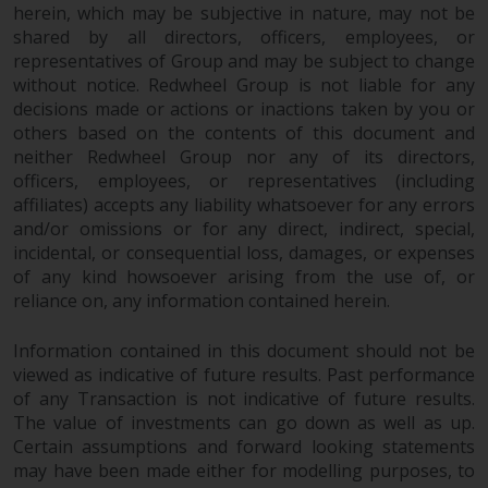
zukünftige Wertentwicklung. Der
herein, which may be subjective in nature, may not be
Wert von Wertpapieren und die
shared by all directors, officers, employees, or
representatives of Group and may be subject to change
daraus erzielten Erträge können
without notice. Redwheel Group is not liable for any
sowohl fallen als auch steigen.
decisions made or actions or inactions taken by you or
Mit Investitionen in die von
others based on the contents of this document and
Redwheel und seinen
neither Redwheel Group nor any of its directors,
verbundenen Unternehmen
officers, employees, or representatives (including
angebotenen Produkte und
affiliates) accepts any liability whatsoever for any errors
Dienstleistungen sind erhebliche
and/or omissions or for any direct, indirect, special,
Risiken verbunden.
incidental, or consequential loss, damages, or expenses
Wechselkursschwankungen
of any kind howsoever arising from the use of, or
können sich positiv oder negativ
reliance on, any information contained herein.
auf den Wert von auf
Fremdwährungen lautenden
Information contained in this document should not be
viewed as indicative of future results. Past performance
Finanzinstrumenten auswirken.
of any Transaction is not indicative of future results.
Bestimmte Anlagen,
The value of investments can go down as well as up.
insbesondere alternative Fonds
Certain assumptions and forward looking statements
und Emerging Markets,
may have been made either for modelling purposes, to
beinhalten ein