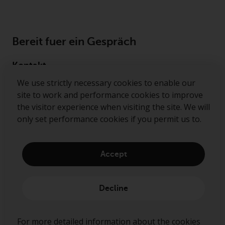
Bereit fuer ein Gespräch
Kontakt
We use strictly necessary cookies to enable our
Folgen Sie uns
site to work and performance cookies to improve
the visitor experience when visiting the site. We will
Redwheel ® and Ecofin ® are registered trademarks
only set performance cookies if you permit us to.
of RWC Partners Limited. The term “Redwheel” may
include any one or more Redwheel regulated entities
including RWC Asset Management LLP, which is
Accept
authorised and regulated by the Financial Conduct
Authority in the United Kingdom (“RWC”). RWC is
incorporated in England and Wales with its
Decline
registered office at Verde 4th Floor, 10 Bressenden
Place, London, SW1E 5DH, United Kingdom and its
registered number is OC332015.
For more detailed information about the cookies