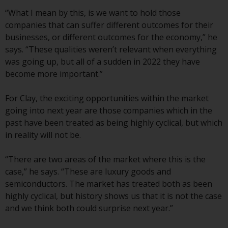
verpflichtet, sich über solche
“What I mean by this, is we want to hold those
Einschränkungen zu informieren
companies that can suffer different outcomes for their
und diese zu beachten. Auf dieser
businesses, or different outcomes for the economy,” he
Website erwähnte Produkte oder
says. “These qualities weren’t relevant when everything
Dienstleistungen sind nur für den
was going up, but all of a sudden in 2022 they have
Vertrieb in jenen
become more important.”
Gerichtsbarkeiten bestimmt, in
denen und an diejenigen
For Clay, the exciting opportunities within the market
Personen, denen das Anbieten
going into next year are those companies which in the
solcher Produkte und
past have been treated as being highly cyclical, but which
Dienstleistungen gestattet ist.
in reality will not be.
“There are two areas of the market where this is the
case,” he says. “These are luxury goods and
Informationen für Anleger in der
semiconductors. The market has treated both as been
Schweiz
highly cyclical, but history shows us that it is not the case
and we think both could surprise next year.”
Dies ist ein Werbedokument.