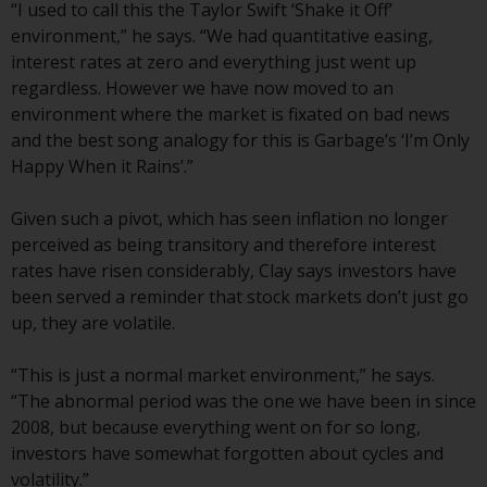
“I used to call this the Taylor Swift ‘Shake it Off’
Obwohl Sie ein Land ausgewählt
environment,” he says. “We had quantitative easing,
haben, richtet sich diese Website
interest rates at zero and everything just went up
nicht an eine bestimmte
regardless. However we have now moved to an
Gerichtsbarkeit und Sie betreten
environment where the market is fixated on bad news
eine globale Website. Auf dieser
and the best song analogy for this is Garbage’s ‘I’m Only
Website erwähnte Produkte oder
Happy When it Rains’.”
Dienstleistungen unterliegen
gesetzlichen und behördlichen
Given such a pivot, which has seen inflation no longer
Anforderungen und sind
perceived as being transitory and therefore interest
möglicherweise nicht in allen
rates have risen considerably, Clay says investors have
Gerichtsbarkeiten verfügbar. Auf
been served a reminder that stock markets don’t just go
dieser Website erwähnte
up, they are volatile.
Produkte oder Dienstleistungen
werden auf der Grundlage
“This is just a normal market environment,” he says.
bestimmter Registrierungen in
“The abnormal period was the one we have been in since
relevanten Gerichtsbarkeiten
2008, but because everything went on for so long,
gemäß den Europäischen
investors have somewhat forgotten about cycles and
Richtlinien zur Koordinierung von
volatility.”