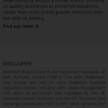
value investing adopts a similar stance, focusing
Sie ist, prüfen Sie sorgfältig die
on quality businesses at attractive valuations,
Anlageziele, das Risiko sowie die
Gebühren und Ausgaben des
rather than richly priced growth narratives with
Fonds prüfen. Diese und andere
low odds of delivery.
Informationen finden Sie im
Find out more
Verkaufsprospekt des Fonds, der
telefonisch unter 1-855-RWC-
FUND erhältlich ist oder indem
Sie
https://www.redwheel.com/us/en/accredit
and-documents/ besuchen. Bitte
DISCLAIMER
lesen Sie den Verkaufsprospekt
sorgfältig durch, bevor Sie
Redwheel ® and Ecofin ® are registered trademarks of
investieren.
RWC Partners Limited (“RWC”). The term “Redwheel”
may include any one or more Redwheel branded
Andere auf dieser Website
regulated entities including RWC Asset Management
beschriebene Fonds unterliegen
LLP, which is authorised and regulated by the UK
Financial Conduct Authority and the US Securities and
nicht den gleichen
Exchange Commission (“SEC”); RWC Asset Advisors (US)
regulatorischen Anforderungen