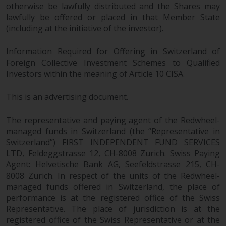
Wenn Sie nicht möchten, dass
otherwise be lawfully distributed and the Shares may
Ihre Informationen auf diese
lawfully be offered or placed in that Member State
Weise verwendet werden, sollten
(including at the initiative of the investor).
Sie Redwheel per E-Mail oder
schriftlich darüber informieren.
Information Required for Offering in Switzerland of
Sie haben Anspruch auf eine
Foreign Collective Investment Schemes to Qualified
Kopie der Informationen, die wir
Investors within the meaning of Article 10 CISA.
über Sie gespeichert haben,
This is an advertising document.
indem Sie uns schriftlich
anschreiben und diese anfordern.
The representative and paying agent of the Redwheel-
Weitere Informationen finden Sie
managed funds in Switzerland (the “Representative in
in unserer Datenschutz- und
Switzerland”) FIRST INDEPENDENT FUND SERVICES
Datenschutzrichtlinie und Cookie-
LTD, Feldeggstrasse 12, CH-8008 Zurich. Swiss Paying
Richtlinie.
Agent: Helvetische Bank AG, Seefeldstrasse 215, CH-
8008 Zurich. In respect of the units of the Redwheel-
managed funds offered in Switzerland, the place of
performance is at the registered office of the Swiss
Geltendes Recht
Representative. The place of jurisdiction is at the
registered office of the Swiss Representative or at the