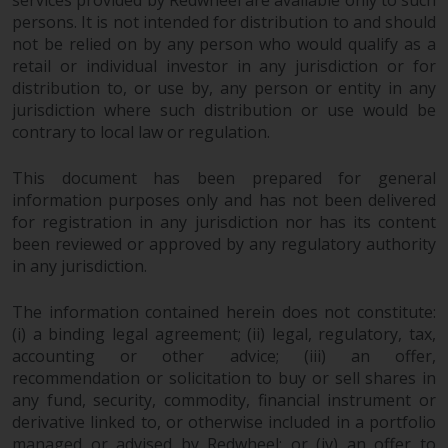
services provided by Redwheel are available only to such
persons. It is not intended for distribution to and should
Diese Website beschreibt die
not be relied on by any person who would qualify as a
Fähigkeiten von Redwheel und
retail or individual investor in any jurisdiction or for
distribution to, or use by, any person or entity in any
dient nur zu
jurisdiction where such distribution or use would be
Informationszwecken. Keines der
contrary to local law or regulation.
auf dieser Website enthaltenen
Materialien soll ein
This document has been prepared for general
Verkaufsangebot oder eine
information purposes only and has not been delivered
Aufforderung oder Aufforderung
for registration in any jurisdiction nor has its content
zur Abgabe eines Angebots zum
been reviewed or approved by any regulatory authority
Kauf von Produkten oder
in any jurisdiction.
Dienstleistungen darstellen, die
von Redwheel oder einem seiner
The information contained herein does not constitute:
verbundenen Unternehmen
(i) a binding legal agreement; (ii) legal, regulatory, tax,
bereitgestellt werden, und darf
accounting or other advice; (iii) an offer,
nicht im Zusammenhang mit
recommendation or solicitation to buy or sell shares in
any fund, security, commodity, financial instrument or
einer Anlageentscheidung
derivative linked to, or otherwise included in a portfolio
herangezogen werden. Diese
managed or advised by Redwheel; or (iv) an offer to