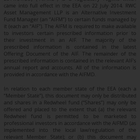
von oder Vertrauen auf die
came into full effect in the EEA on 22 July 2014. RWC
Asset Management LLP is an Alternative Investment
Informationen auf dieser Website
Fund Manager (an “AIFM”) to certain funds managed by
ergibt.
it (each an “AIF”). The AIFM is required to make available
to investors certain prescribed information prior to
their investment in an AIF. The majority of the
prescribed information is contained in the latest
Datenschutz und Privatsphäre
Offering Document of the AIF. The remainder of the
prescribed information is contained in the relevant AIF’s
Soweit Informationen, die Sie
annual report and accounts. All of the information is
bereitstellen oder die wir von
provided in accordance with the AIFMD.
dieser Website erhalten,
personenbezogene Daten
In relation to each member state of the EEA (each a
darstellen, stimmen Sie deren
“Member State”), this document may only be distributed
and shares in a Redwheel fund (“Shares”) may only be
Verarbeitung durch Redwheel und
offered and placed to the extent that (a) the relevant
seine Vertreter und andere Dritte
Redwheel fund is permitted to be marketed to
zu. Alle diese Unternehmen sind
professional investors in accordance with the AIFMD (as
verpflichtet, die Vertraulichkeit
implemented into the local law/regulation of the
dieser Informationen zu wahren.
relevant Member State); or (b) this document may