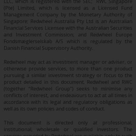
LLC, which is registered with the SEC; RWC Singapore
wie 40 Act Funds, einschließlich
(Pte) Limited, which is licensed as a Licensed Fund
der Anforderungen an
Management Company by the Monetary Authority of
Investmentfonds, Anlegern
Singapore; Redwheel Australia Pty Ltd is an Australian
bestimmte regelmäßige und
Financial Services Licensee with the Australian Securities
standardisierte Preis- und
and Investment Commission; and Redwheel Europe
Bewertungsinformationen zur
Fondsmæglerselskab A/S which is regulated by the
Verfügung zu stellen. Qualifizierte
Danish Financial Supervisory Authority.
potenzielle Anleger sollten vor
einer Anlage in diese Fonds das
Redwheel may act as investment manager or adviser, or
Angebotsprospekt und andere
otherwise provide services, to more than one product
pursuing a similar investment strategy or focus to the
zugehörige Fondsdokumente
product detailed in this document. Redwheel and RWC
konsultieren, um eine
(together “Redwheel Group”) seeks to minimise any
vollständige Liste der Risiken und
conflicts of interest, and endeavours to act at all times in
andere relevante Informationen
accordance with its legal and regulatory obligations as
zu erhalten.
well as its own policies and codes of conduct.
This document is directed only at professional,
institutional, wholesale or qualified investors. The
Produkte und Dienstleistungen