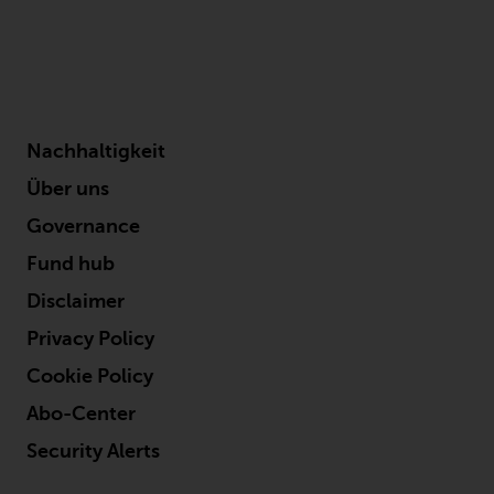
‚Wichtigen Informationen“ bleibt
in vollem Umfang in Kraft und
wirksam.
Nachhaltigkeit
Copyright
Über uns
Governance
Kein Teil dieser Website darf
ohne die vorherige schriftliche
Fund hub
Genehmigung von Redwheel in
Disclaimer
irgendeiner Weise reproduziert
werden. Copyright 2016 ©
Privacy Policy
Cookie Policy
Abo-Center
Security Alerts