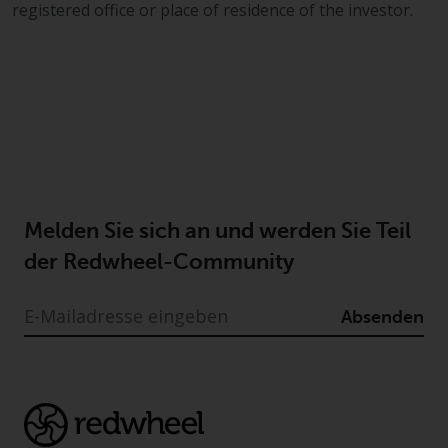
Der Inhalt dieser Website sollte
registered office or place of residence of the investor.
gemäß den Gesetzen von England
und Wales ausgelegt und geregelt
werden, und die Gerichte dieser
Gerichtsbarkeit haben die
ausschließliche Zuständigkeit für
alle auftretenden Streitigkeiten,
es sei denn, diese Inhalte
unterliegen ausdrücklich den
Gesetzen von eine andere
Melden Sie sich an und werden Sie Teil
Gerichtsbarkeit. Wenn ein
der Redwheel-Community
zuständiges Gericht aus
irgendeinem Grund eine
Absenden
Bestimmung dieses Abschnitts
„Wichtige Informationen“ für
nicht durchsetzbar befunden hat,
wird diese Bestimmung im
maximal zulässigen Umfang
durchgesetzt, und der Rest dieser