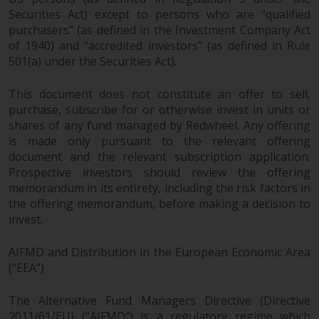
Securities Act) except to persons who are “qualified
purchasers” (as defined in the Investment Company Act
Haftung
of 1940) and “accredited investors” (as defined in Rule
501(a) under the Securities Act).
Obwohl Redwheel bestrebt ist,
sicherzustellen, dass die
This document does not constitute an offer to sell,
Informationen auf dieser Website
purchase, subscribe for or otherwise invest in units or
shares of any fund managed by Redwheel. Any offering
zum Zeitpunkt der
is made only pursuant to the relevant offering
Veröffentlichung korrekt und
document and the relevant subscription application.
vollständig sind, übernimmt
Prospective investors should review the offering
Redwheel keine Gewaehr noch
memorandum in its entirety, including the risk factors in
eines ihrer verbundenen
the offering memorandum, before making a decision to
Unternehmen die
invest.
Angemessenheit, Genauigkeit
oder Vollständigkeit dieser
AIFMD and Distribution in the European Economic Area
Informationen und übernehmen
(“EEA”)
keine Haftung, die sich aus dem
Vertrauen auf Ungenauigkeiten,
The Alternative Fund Managers Directive (Directive
Auslassung in, oder Verwendung
2011/61/EU) (“AIFMD”) is a regulatory regime which