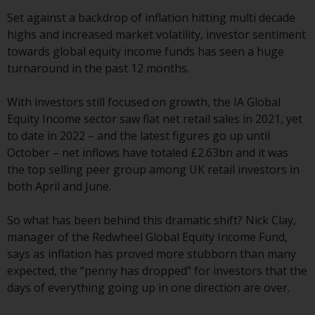
Finanzaufsichtsbehörde reguliert
Set against a backdrop of inflation hitting multi decade
wird.
highs and increased market volatility, investor sentiment
towards global equity income funds has seen a huge
Durch den Zugriff auf diese
turnaround in the past 12 months.
Website erklären Sie, dass Sie die
folgenden
With investors still focused on growth, the IA Global
Geschäftsbedingungen, wie sie
Equity Income sector saw flat net retail sales in 2021, yet
von RWC Partners Limited („RWC“)
to date in 2022 – and the latest figures go up until
herausgegeben wurden, gelesen
October – net inflows have totaled £2.63bn and it was
und anerkannt haben und damit
the top selling peer group among UK retail investors in
einverstanden sind. Diese
both April and June.
Website kann Werbung
enthalten.
So what has been behind this dramatic shift? Nick Clay,
manager of the Redwheel Global Equity Income Fund,
says as inflation has proved more stubborn than many
expected, the “penny has dropped” for investors that the
Zugang unterliegt lokalen
days of everything going up in one direction are over.
Beschränkungen