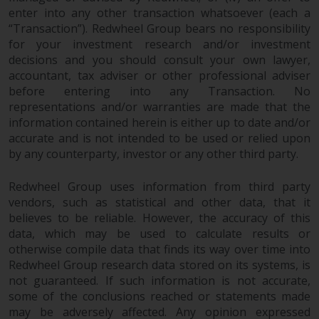
Website bietet keine spezifische
enter into any other transaction whatsoever (each a
Anlageberatung und
“Transaction”). Redwheel Group bears no responsibility
berücksichtigt nicht die
for your investment research and/or investment
Anlagebedürfnisse eines
decisions and you should consult your own lawyer,
bestimmten Anlegers oder
accountant, tax adviser or other professional adviser
bestimmter Anleger.
before entering into any Transaction. No
representations and/or warranties are made that the
Nichts auf dieser Website sollte
information contained herein is either up to date and/or
als Anlage-, Steuer-, Rechts- oder
accurate and is not intended to be used or relied upon
by any counterparty, investor or any other third party.
sonstige Beratung ausgelegt
werden.
Redwheel Group uses information from third party
vendors, such as statistical and other data, that it
believes to be reliable. However, the accuracy of this
data, which may be used to calculate results or
Risikowarnung
otherwise compile data that finds its way over time into
Redwheel Group research data stored on its systems, is
Die frühere Wertentwicklung
not guaranteed. If such information is not accurate,
eines von Redwheel verwalteten
some of the conclusions reached or statements made
Fonds ist kein Hinweis auf die
may be adversely affected. Any opinion expressed