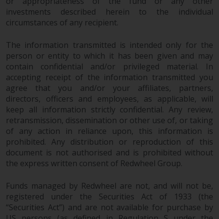
werden und es wird keine
or appropriateness of the fund or any other
investments described herein to the individual
Garantie hinsichtlich ihrer
circumstances of any recipient.
Genauigkeit, Vollständigkeit oder
Eignung für einen bestimmten
The information transmitted is intended only for the
Zweck übernommen. Redwheel
person or entity to which it has been given and may
hat seine eigenen Ansichten und
contain confidential and/or privileged material. In
Meinungen auf dieser Website
accepting receipt of the information transmitted you
(oder denen seiner verbundenen
agree that you and/or your affiliates, partners,
Unternehmen) geäußert, und
directors, officers and employees, as applicable, will
diese können sich ohne
keep all information strictly confidential. Any review,
Vorankündigung ändern.
retransmission, dissemination or other use of, or taking
Redwheel ist nicht verpflichtet,
of any action in reliance upon, this information is
Informationen zu aktualisieren,
prohibited. Any distribution or reproduction of this
document is not authorised and is prohibited without
und Leser sollten sich bei einer
the express written consent of Redwheel Group.
Anlageentscheidung nicht
ausschließlich auf die auf dieser
Funds managed by Redwheel are not, and will not be,
Website enthaltenen
registered under the Securities Act of 1933 (the
Informationen verlassen.
“Securities Act”) and are not available for purchase by
US persons (as defined in Regulation S under the