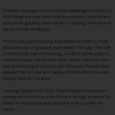
Gesetzen, Vorschriften und
Verwaltungsvorschriften in Bezug
However Clay says it is now slowly dawning on investors
auf Organismen für gemeinsame
that things are now returning to normality, which when
Anlagen in Wertpapieren
it comes to growing their wealth, is leading them back to
(UCITS/OGAW) (Richtlinie
equity income strategies.
2009/65/EG ) und die Richtlinie
über die Verwalter alternativer
“Historically compounding a dividend has been a pretty
Investmentfonds (Richtlinie
attractive way of growing your wealth,” he says. “We call
2011/61/EU) sowie die
it the tortoise way of investing, you do it slowly and you
entsprechenden Regelungen, die
compound your money over time, rather than the hare
diese Regelungen in britisches
way of investing of trying to get rich quick. People have
Recht umgesetzt und dann beim
realised the tortoise isn’t dead and that’s why many are
Austritt des Vereinigten
coming back to this area.”
Königreichs aus der Europäischen
Union ersetzt haben; es kann
Looking forward into 2023, Clay believes a recession is
jedoch zusätzliche Anforderungen
coming and in such an environment he says he wants to
oder Formalitäten geben, die Ihre
invest in those companies that are able to suffer the
Anlage verbieten.
result.
Dementsprechend sind Sie