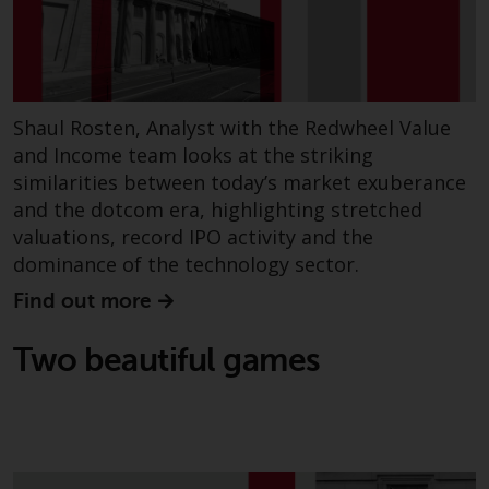
der Anlageziele, Gebühren und
Ausgaben. Der Verkaufsprospekt
und andere Informationen zu den
Teilfonds werden jedoch nicht
absichtlich an Personen in
Shaul Rosten, Analyst with the Redwheel Value
Ländern verteilt, in denen eine
and Income team looks at the striking
solche Verteilung gegen lokale
similarities between today’s market exuberance
Gesetze oder Vorschriften
and the dotcom era, highlighting stretched
verstoßen würde.
valuations, record IPO activity and the
dominance of the technology sector.
Find out more
Informationen für Anleger in den
USA
Two beautiful games
Diese Website ist weder ein
Angebot zum Verkauf noch eine
Aufforderung zur Beteiligung an
privaten oder registrierten