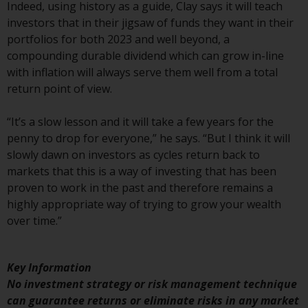
Indeed, using history as a guide, Clay says it will teach
Die Informationen auf den
investors that in their jigsaw of funds they want in their
folgenden Seiten beziehen sich
portfolios for both 2023 and well beyond, a
auf ausländische Organismen für
compounding durable dividend which can grow in-line
kollektive Kapitalanlagen, die von
with inflation will always serve them well from a total
RWC Asset Management LLP oder
return point of view.
einem ihrer verbundenen
Unternehmen verwaltet werden
“It’s a slow lesson and it will take a few years for the
(die „von Redwheel verwalteten
penny to drop for everyone,” he says. “But I think it will
Fonds“). Einige der von Redwheel
slowly dawn on investors as cycles return back to
verwalteten Fonds, auf die auf
markets that this is a way of investing that has been
dieser Website verwiesen wird,
proven to work in the past and therefore remains a
wurden nicht von der
highly appropriate way of trying to grow your wealth
Eidgenössischen
over time.”
Finanzmarktaufsicht („FINMA“)
zugelassen und Anleger genießen
daher nicht den vollen
Key Information
Anlegerschutz nach dem
No investment strategy or risk management technique
Bundesgesetz über die
can guarantee returns or eliminate risks in any market