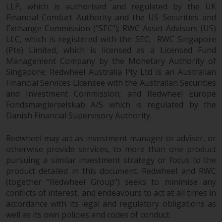
LLP, which is authorised and regulated by the UK
Finanzaufsichtsbehörde reguliert
Financial Conduct Authority and the US Securities and
wird.
Exchange Commission (“SEC”); RWC Asset Advisors (US)
LLC, which is registered with the SEC; RWC Singapore
Durch den Zugriff auf diese
(Pte) Limited, which is licensed as a Licensed Fund
Website erklären Sie, dass Sie die
Management Company by the Monetary Authority of
folgenden
Singapore; Redwheel Australia Pty Ltd is an Australian
Geschäftsbedingungen, wie sie
Financial Services Licensee with the Australian Securities
von RWC Partners Limited („RWC“)
and Investment Commission; and Redwheel Europe
herausgegeben wurden, gelesen
Fondsmæglerselskab A/S which is regulated by the
und anerkannt haben und damit
Danish Financial Supervisory Authority.
einverstanden sind. Diese
Redwheel may act as investment manager or adviser, or
Website kann Werbung
otherwise provide services, to more than one product
enthalten.
pursuing a similar investment strategy or focus to the
product detailed in this document. Redwheel and RWC
(together “Redwheel Group”) seeks to minimise any
conflicts of interest, and endeavours to act at all times in
Zugang unterliegt lokalen
accordance with its legal and regulatory obligations as
Beschränkungen
well as its own policies and codes of conduct.