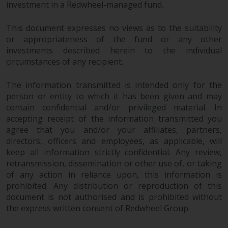
kollektiven Kapitalanlagen von 23.
investment in a Redwheel-managed fund.
Juni 2006 («KAG») oder Aufsicht
This document expresses no views as to the suitability
durch die FINMA. Redwheel-
or appropriateness of the fund or any other
verwaltete Fonds, die nicht von
investments described herein to the individual
der FINMA bewilligt wurden,
circumstances of any recipient.
dürfen in der Schweiz nur
qualifizierten Anlegern im Sinne
The information transmitted is intended only for the
von Artikel 10 Absatz 1
person or entity to which it has been given and may
angeboten werden. 3 und Abs.
contain confidential and/or privileged material. In
3ter KAG („Qualifizierte Anleger“).
accepting receipt of the information transmitted you
agree that you and/or your affiliates, partners,
Der Vertreter der von Redwheel
directors, officers and employees, as applicable, will
verwalteten Fonds in der Schweiz
keep all information strictly confidential. Any review,
ist FIRST INDEPENDENT FUND
retransmission, dissemination or other use of, or taking
of any action in reliance upon, this information is
SERVICES LTD, Feldeggstrasse 12,
prohibited. Any distribution or reproduction of this
CH-8008 Zürich. Zahlstelle der von
document is not authorised and is prohibited without
Redwheel verwalteten Fonds in
the express written consent of Redwheel Group.
der Schweiz ist die Helvetische
Bank AG, Seefeldstrasse 215, CH-