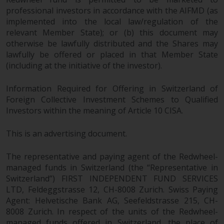
der Anlageziele, Gebühren und
professional investors in accordance with the AIFMD (as
Ausgaben. Der Verkaufsprospekt
implemented into the local law/regulation of the
und andere Informationen zu den
relevant Member State); or (b) this document may
Teilfonds werden jedoch nicht
otherwise be lawfully distributed and the Shares may
absichtlich an Personen in
lawfully be offered or placed in that Member State
Ländern verteilt, in denen eine
(including at the initiative of the investor).
solche Verteilung gegen lokale
Gesetze oder Vorschriften
Information Required for Offering in Switzerland of
Foreign Collective Investment Schemes to Qualified
verstoßen würde.
Investors within the meaning of Article 10 CISA.
This is an advertising document.
Informationen für Anleger in den
The representative and paying agent of the Redwheel-
USA
managed funds in Switzerland (the “Representative in
Switzerland”) FIRST INDEPENDENT FUND SERVICES
Diese Website ist weder ein
LTD, Feldeggstrasse 12, CH-8008 Zurich. Swiss Paying
Angebot zum Verkauf noch eine
Agent: Helvetische Bank AG, Seefeldstrasse 215, CH-
Aufforderung zur Beteiligung an
8008 Zurich. In respect of the units of the Redwheel-
privaten oder registrierten
managed funds offered in Switzerland, the place of