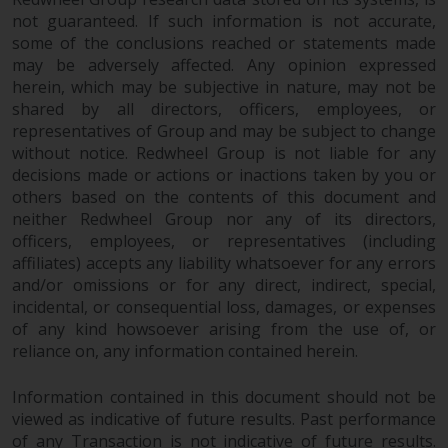
verpflichtet, sich über solche
not guaranteed. If such information is not accurate,
Einschränkungen zu informieren
some of the conclusions reached or statements made
und diese zu beachten. Auf dieser
may be adversely affected. Any opinion expressed
herein, which may be subjective in nature, may not be
Website erwähnte Produkte oder
shared by all directors, officers, employees, or
Dienstleistungen sind nur für den
representatives of Group and may be subject to change
Vertrieb in jenen
without notice. Redwheel Group is not liable for any
Gerichtsbarkeiten bestimmt, in
decisions made or actions or inactions taken by you or
denen und an diejenigen
others based on the contents of this document and
Personen, denen das Anbieten
neither Redwheel Group nor any of its directors,
solcher Produkte und
officers, employees, or representatives (including
Dienstleistungen gestattet ist.
affiliates) accepts any liability whatsoever for any errors
and/or omissions or for any direct, indirect, special,
incidental, or consequential loss, damages, or expenses
of any kind howsoever arising from the use of, or
reliance on, any information contained herein.
Informationen für Anleger in der
Schweiz
Information contained in this document should not be
viewed as indicative of future results. Past performance
Dies ist ein Werbedokument.
of any Transaction is not indicative of future results.