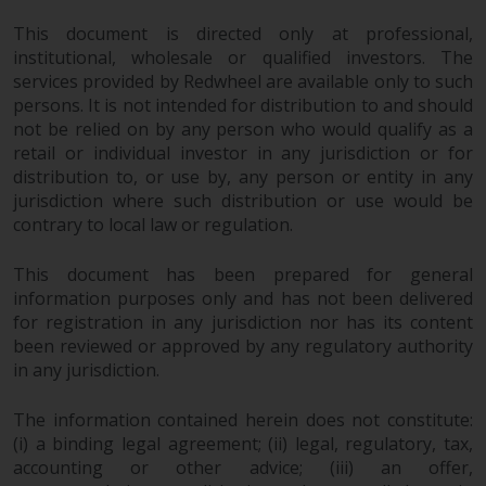
Obwohl Sie ein Land ausgewählt
This document is directed only at professional,
haben, richtet sich diese Website
institutional, wholesale or qualified investors. The
nicht an eine bestimmte
services provided by Redwheel are available only to such
Gerichtsbarkeit und Sie betreten
persons. It is not intended for distribution to and should
not be relied on by any person who would qualify as a
eine globale Website. Auf dieser
retail or individual investor in any jurisdiction or for
Website erwähnte Produkte oder
distribution to, or use by, any person or entity in any
Dienstleistungen unterliegen
jurisdiction where such distribution or use would be
gesetzlichen und behördlichen
contrary to local law or regulation.
Anforderungen und sind
möglicherweise nicht in allen
This document has been prepared for general
Gerichtsbarkeiten verfügbar. Auf
information purposes only and has not been delivered
dieser Website erwähnte
for registration in any jurisdiction nor has its content
Produkte oder Dienstleistungen
been reviewed or approved by any regulatory authority
werden auf der Grundlage
in any jurisdiction.
bestimmter Registrierungen in
relevanten Gerichtsbarkeiten
The information contained herein does not constitute:
gemäß den Europäischen
(i) a binding legal agreement; (ii) legal, regulatory, tax,
accounting or other advice; (iii) an offer,
Richtlinien zur Koordinierung von