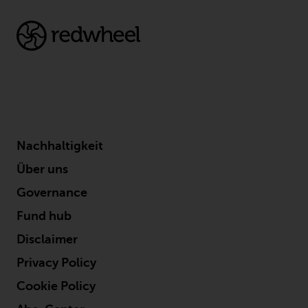
Sie ist, prüfen Sie sorgfältig die
Anlageziele, das Risiko sowie die
Gebühren und Ausgaben des
Fonds prüfen. Diese und andere
Informationen finden Sie im
Verkaufsprospekt des Fonds, der
telefonisch unter 1-855-RWC-
FUND erhältlich ist oder indem
Sie
Nachhaltigkeit
https://www.redwheel.com/us/en/accredit
and-documents/ besuchen. Bitte
Über uns
lesen Sie den Verkaufsprospekt
Governance
sorgfältig durch, bevor Sie
investieren.
Fund hub
Disclaimer
Andere auf dieser Website
Privacy Policy
beschriebene Fonds unterliegen
nicht den gleichen
Cookie Policy
regulatorischen Anforderungen