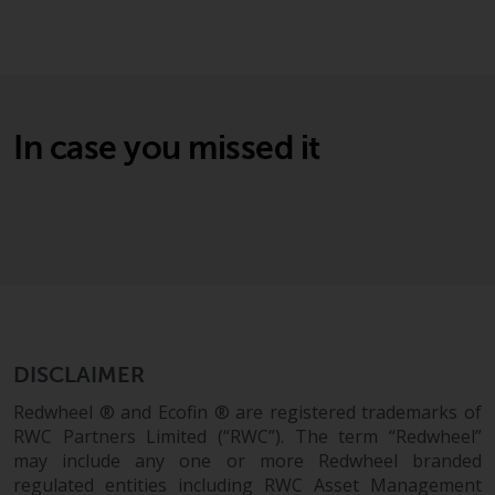
Asset Management LLP, von den
US Securities and Exchange
Commission zugelassen und
reguliert werden Exchange
Commission („SEC“); RWC Asset
In case you missed it
Advisors (US) LLC, das bei der SEC
registriert ist; RWC Singapore
(Pte) Limited, die von der
Monetary Authority of Singapore
als lizenzierte
Fondsverwaltungsgesellschaft
lizenziert ist; Redwheel Australia
Pty Ltd ist ein australischer
Finanzdienstleistungslizenznehmer
DISCLAIMER
bei der Australian Securities and
Investment Commission; und
Redwheel ® and Ecofin ® are registered trademarks of
Redwheel Europe
RWC Partners Limited (“RWC”). The term “Redwheel”
Fondsmæglerselskab A/S, die von
may include any one or more Redwheel branded
regulated entities including RWC Asset Management
der dänischen