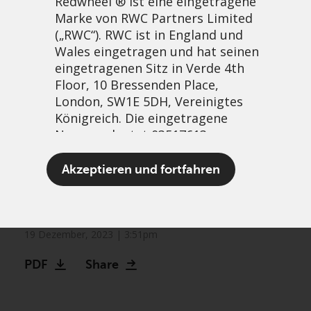
Redwheel ® ist eine eingetragene
Marke von RWC Partners Limited
(„RWC“). RWC ist in England und
Wales eingetragen und hat seinen
eingetragenen Sitz in Verde 4th
Floor, 10 Bressenden Place,
London, SW1E 5DH, Vereinigtes
Königreich. Die eingetragene
Nummer lautet 03517613.
Greenwheel Research –
Akzeptieren und fortfahren
Hydrogen and net zero: An
Der Begriff „Redwheel“ kann ein
overview
oder mehrere Unternehmen der
Marke Redwheel umfassen,
19 Dezember, 2023 | 3:51pm
einschließlich RWC und RWC Asset
PDF
Share
Management LLP, die jeweils von
der britischen Financial Conduct
Authority und, im Fall von RWC