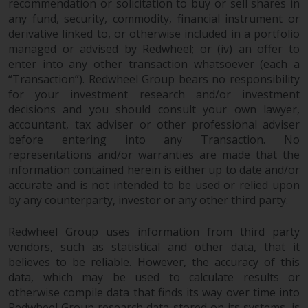
recommendation or solicitation to buy or sell shares in
Gesetzen, Vorschriften und
any fund, security, commodity, financial instrument or
Verwaltungsvorschriften in Bezug
derivative linked to, or otherwise included in a portfolio
auf Organismen für gemeinsame
managed or advised by Redwheel; or (iv) an offer to
Anlagen in Wertpapieren
enter into any other transaction whatsoever (each a
(UCITS/OGAW) (Richtlinie
“Transaction”). Redwheel Group bears no responsibility
2009/65/EG ) und die Richtlinie
for your investment research and/or investment
über die Verwalter alternativer
decisions and you should consult your own lawyer,
Investmentfonds (Richtlinie
accountant, tax adviser or other professional adviser
2011/61/EU) sowie die
before entering into any Transaction. No
entsprechenden Regelungen, die
representations and/or warranties are made that the
information contained herein is either up to date and/or
diese Regelungen in britisches
accurate and is not intended to be used or relied upon
Recht umgesetzt und dann beim
by any counterparty, investor or any other third party.
Austritt des Vereinigten
Königreichs aus der Europäischen
Redwheel Group uses information from third party
Union ersetzt haben; es kann
vendors, such as statistical and other data, that it
jedoch zusätzliche Anforderungen
believes to be reliable. However, the accuracy of this
oder Formalitäten geben, die Ihre
data, which may be used to calculate results or
Anlage verbieten.
otherwise compile data that finds its way over time into
Dementsprechend sind Sie
Redwheel Group research data stored on its systems, is