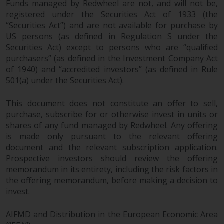
Funds managed by Redwheel are not, and will not be,
8008 Zürich. Der
registered under the Securities Act of 1933 (the
Verkaufsprospekt oder ein
“Securities Act”) and are not available for purchase by
gleichwertiges Dokument der von
US persons (as defined in Regulation S under the
Redwheel verwalteten Fonds, die
Securities Act) except to persons who are “qualified
Gründungsdokumente, die
purchasers” (as defined in the Investment Company Act
Jahresberichte und, sofern von
of 1940) and “accredited investors” (as defined in Rule
den jeweiligen von Redwheel
501(a) under the Securities Act).
verwalteten Fonds erstellt, die
This document does not constitute an offer to sell,
Halbjahresberichte und/oder das
purchase, subscribe for or otherwise invest in units or
Basisinformationsblatt (PRIIPs
shares of any fund managed by Redwheel. Any offering
KID) sind kostenlos erhältlich vom
is made only pursuant to the relevant offering
Vertreter in der Schweiz. In Bezug
document and the relevant subscription application.
auf die qualifizierten Anlegern in
Prospective investors should review the offering
der Schweiz angebotenen Aktien
memorandum in its entirety, including the risk factors in
ist der Erfüllungsort der
the offering memorandum, before making a decision to
eingetragene Sitz des Schweizer
invest.
Vertreters. Gerichtsstand ist am
Sitz des Schweizer Vertreters
AIFMD and Distribution in the European Economic Area