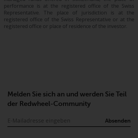
Fonds, die über Redwheel
performance is at the registered office of the Swiss
angeboten werden.
Representative. The place of jurisdiction is at the
registered office of the Swiss Representative or at the
registered office or place of residence of the investor.
Zu den Fonds im US-Bereich der
Website gehören Produkte, die
gemäß dem Investment Company
Act von 1940 („40 Act Funds“)
registriert sind. Die 40 Act Funds
akzeptieren im Allgemeinen keine
Anlagen von Nicht-US-Personen.
Nicht-US-Personen kann es
gestattet werden in einen 40-Act-
Melden Sie sich an und werden Sie Teil
Fonds zu investieren,
vorbehaltlich der Erfüllung einer
der Redwheel-Community
erhöhten Sorgfaltspflicht.
Absenden
Um festzustellen, ob ein 40-Act-
Fonds eine geeignete Anlage für