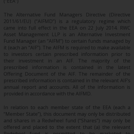
oder am Sitz oder Wohnsitz des
(“EEA”)
Anlegers.
The Alternative Fund Managers Directive (Directive
2011/61/EU) (“AIFMD”) is a regulatory regime which
Bestimmte Personen haben
came into full effect in the EEA on 22 July 2014. RWC
möglicherweise Zugang zu
Asset Management LLP is an Alternative Investment
Informationen über Redwheel
Fund Manager (an “AIFM”) to certain funds managed by
Funds, eine
it (each an “AIF”). The AIFM is required to make available
Investmentgesellschaft, die als
to investors certain prescribed information prior to
„Société d’Investissement à
their investment in an AIF. The majority of the
Capital Variable“ nach
prescribed information is contained in the latest
luxemburgischem Recht
Offering Document of the AIF. The remainder of the
gegründet wurde. Die Teilfonds
prescribed information is contained in the relevant AIF’s
von Redwheel Funds, auf die auf
annual report and accounts. All of the information is
der Website verwiesen wird,
provided in accordance with the AIFMD.
werden nur durch den aktuellen
In relation to each member state of the EEA (each a
Verkaufsprospekt angeboten. Der
“Member State”), this document may only be distributed
Verkaufsprospekt enthält
and shares in a Redwheel fund (“Shares”) may only be
vollständigere Informationen
offered and placed to the extent that (a) the relevant
über die Teilfonds, einschließlich
Redwheel fund is permitted to be marketed to