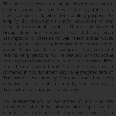
The value of investments can go down as well as up.
Die Informationen auf den
Certain assumptions and forward looking statements
folgenden Seiten beziehen sich
may have been made either for modelling purposes, to
auf ausländische Organismen für
simplify the presentation and/or calculation of any
kollektive Kapitalanlagen, die von
projections or estimates contained herein and Redwheel
RWC Asset Management LLP oder
Group does not represent that that any such
einem ihrer verbundenen
assumptions or statements will reflect actual future
Unternehmen verwaltet werden
events or that all assumptions have been considered or
stated. There can be no assurance that estimated
(die „von Redwheel verwalteten
returns or projections will be realised or that actual
Fonds“). Einige der von Redwheel
returns or performance results will not materially differ
verwalteten Fonds, auf die auf
from those estimated herein. Some of the information
dieser Website verwiesen wird,
contained in this document may be aggregated data of
wurden nicht von der
Transactions executed by Redwheel that has been
Eidgenössischen
compiled so as not to identify the underlying
Finanzmarktaufsicht („FINMA“)
Transactions of any particular customer.
zugelassen und Anleger genießen
daher nicht den vollen
No representations or warranties of any kind are
Anlegerschutz nach dem
intended or should be inferred with respect to the
Bundesgesetz über die
economic return from, or the tax consequences of, an