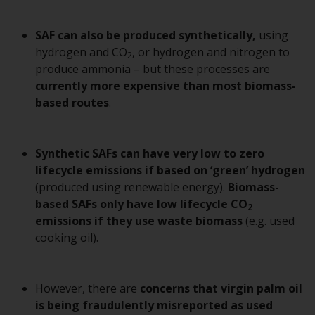
Finanzaufsichtsbehörde reguliert
wird.
SAF can also be produced synthetically,
using
hydrogen and CO
, or hydrogen and nitrogen to
2
Durch den Zugriff auf diese
produce ammonia – but these processes are
Website erklären Sie, dass Sie die
currently more expensive than most biomass-
folgenden
based routes
.
Geschäftsbedingungen, wie sie
von RWC Partners Limited („RWC“)
herausgegeben wurden, gelesen
Synthetic SAFs can have very low to zero
und anerkannt haben und damit
lifecycle emissions if based on ‘green’ hydrogen
einverstanden sind. Diese
(produced using renewable energy).
Biomass-
Website kann Werbung
based SAFs only have low lifecycle CO
2
enthalten.
emissions if they use waste biomass
(e.g. used
cooking oil).
Zugang unterliegt lokalen
However, there are
concerns that virgin palm oil
Beschränkungen
is being fraudulently misreported as used