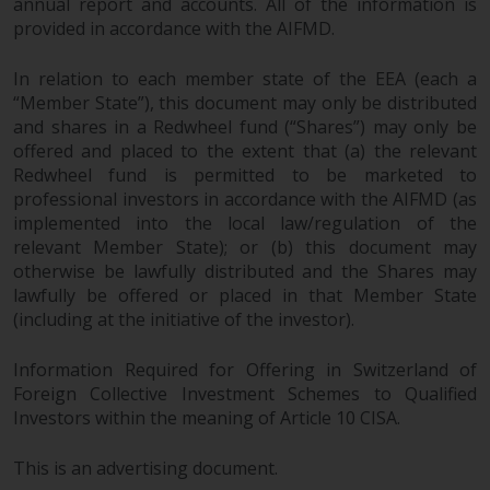
annual report and accounts. All of the information is
provided in accordance with the AIFMD.
Diese Website beschreibt die
Fähigkeiten von Redwheel und
In relation to each member state of the EEA (each a
dient nur zu
“Member State”), this document may only be distributed
Informationszwecken. Keines der
and shares in a Redwheel fund (“Shares”) may only be
auf dieser Website enthaltenen
offered and placed to the extent that (a) the relevant
Redwheel fund is permitted to be marketed to
Materialien soll ein
professional investors in accordance with the AIFMD (as
Verkaufsangebot oder eine
implemented into the local law/regulation of the
Aufforderung oder Aufforderung
relevant Member State); or (b) this document may
zur Abgabe eines Angebots zum
otherwise be lawfully distributed and the Shares may
Kauf von Produkten oder
lawfully be offered or placed in that Member State
Dienstleistungen darstellen, die
(including at the initiative of the investor).
von Redwheel oder einem seiner
verbundenen Unternehmen
Information Required for Offering in Switzerland of
bereitgestellt werden, und darf
Foreign Collective Investment Schemes to Qualified
nicht im Zusammenhang mit
Investors within the meaning of Article 10 CISA.
einer Anlageentscheidung
herangezogen werden. Diese
This is an advertising document.