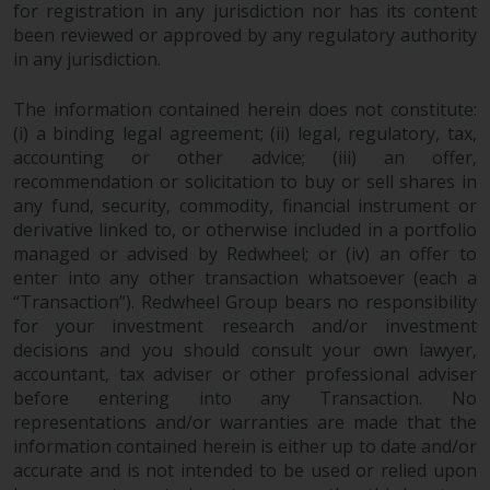
for registration in any jurisdiction nor has its content
8008 Zürich. Der
been reviewed or approved by any regulatory authority
Verkaufsprospekt oder ein
in any jurisdiction.
gleichwertiges Dokument der von
Redwheel verwalteten Fonds, die
The information contained herein does not constitute:
Gründungsdokumente, die
(i) a binding legal agreement; (ii) legal, regulatory, tax,
Jahresberichte und, sofern von
accounting or other advice; (iii) an offer,
den jeweiligen von Redwheel
recommendation or solicitation to buy or sell shares in
verwalteten Fonds erstellt, die
any fund, security, commodity, financial instrument or
Halbjahresberichte und/oder das
derivative linked to, or otherwise included in a portfolio
managed or advised by Redwheel; or (iv) an offer to
Basisinformationsblatt (PRIIPs
enter into any other transaction whatsoever (each a
KID) sind kostenlos erhältlich vom
“Transaction”). Redwheel Group bears no responsibility
Vertreter in der Schweiz. In Bezug
for your investment research and/or investment
auf die qualifizierten Anlegern in
decisions and you should consult your own lawyer,
der Schweiz angebotenen Aktien
accountant, tax adviser or other professional adviser
ist der Erfüllungsort der
before entering into any Transaction. No
eingetragene Sitz des Schweizer
representations and/or warranties are made that the
Vertreters. Gerichtsstand ist am
information contained herein is either up to date and/or
Sitz des Schweizer Vertreters
accurate and is not intended to be used or relied upon