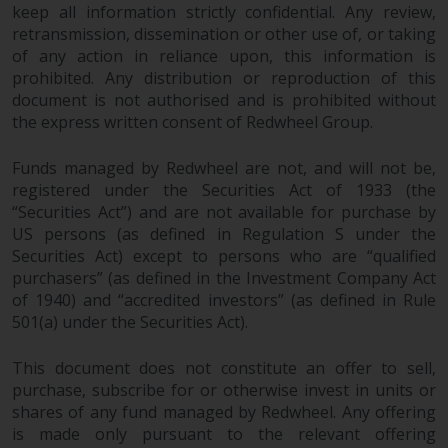
Sie ist, prüfen Sie sorgfältig die
keep all information strictly confidential. Any review,
Anlageziele, das Risiko sowie die
retransmission, dissemination or other use of, or taking
Gebühren und Ausgaben des
of any action in reliance upon, this information is
Fonds prüfen. Diese und andere
prohibited. Any distribution or reproduction of this
Informationen finden Sie im
document is not authorised and is prohibited without
Verkaufsprospekt des Fonds, der
the express written consent of Redwheel Group.
telefonisch unter 1-855-RWC-
Funds managed by Redwheel are not, and will not be,
FUND erhältlich ist oder indem
registered under the Securities Act of 1933 (the
Sie
“Securities Act”) and are not available for purchase by
https://www.redwheel.com/us/en/accredit
US persons (as defined in Regulation S under the
and-documents/ besuchen. Bitte
Securities Act) except to persons who are “qualified
lesen Sie den Verkaufsprospekt
purchasers” (as defined in the Investment Company Act
sorgfältig durch, bevor Sie
of 1940) and “accredited investors” (as defined in Rule
investieren.
501(a) under the Securities Act).
Andere auf dieser Website
This document does not constitute an offer to sell,
beschriebene Fonds unterliegen
purchase, subscribe for or otherwise invest in units or
nicht den gleichen
shares of any fund managed by Redwheel. Any offering
regulatorischen Anforderungen
is made only pursuant to the relevant offering