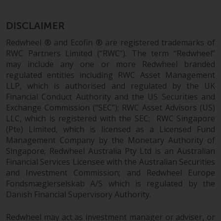
Die Informationen auf den
folgenden Seiten beziehen sich
DISCLAIMER
auf ausländische Organismen für
Redwheel ® and Ecofin ® are registered trademarks of
kollektive Kapitalanlagen, die von
RWC Partners Limited (“RWC”). The term “Redwheel”
RWC Asset Management LLP oder
may include any one or more Redwheel branded
einem ihrer verbundenen
regulated entities including RWC Asset Management
Unternehmen verwaltet werden
LLP, which is authorised and regulated by the UK
(die „von Redwheel verwalteten
Financial Conduct Authority and the US Securities and
Fonds“). Einige der von Redwheel
Exchange Commission (“SEC”); RWC Asset Advisors (US)
LLC, which is registered with the SEC; RWC Singapore
verwalteten Fonds, auf die auf
(Pte) Limited, which is licensed as a Licensed Fund
dieser Website verwiesen wird,
Management Company by the Monetary Authority of
wurden nicht von der
Singapore; Redwheel Australia Pty Ltd is an Australian
Eidgenössischen
Financial Services Licensee with the Australian Securities
Finanzmarktaufsicht („FINMA“)
and Investment Commission; and Redwheel Europe
zugelassen und Anleger genießen
Fondsmæglerselskab A/S which is regulated by the
daher nicht den vollen
Danish Financial Supervisory Authority.
Anlegerschutz nach dem
Bundesgesetz über die
Redwheel may act as investment manager or adviser, or