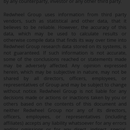
oder am Sitz oder Wohnsitz des
by any counterparty, investor or any other third party.
Anlegers.
Redwheel Group uses information from third party
vendors, such as statistical and other data, that it
Bestimmte Personen haben
believes to be reliable. However, the accuracy of this
möglicherweise Zugang zu
data, which may be used to calculate results or
Informationen über Redwheel
otherwise compile data that finds its way over time into
Funds, eine
Redwheel Group research data stored on its systems, is
Investmentgesellschaft, die als
not guaranteed. If such information is not accurate,
„Société d’Investissement à
some of the conclusions reached or statements made
Capital Variable“ nach
may be adversely affected. Any opinion expressed
luxemburgischem Recht
herein, which may be subjective in nature, may not be
gegründet wurde. Die Teilfonds
shared by all directors, officers, employees, or
von Redwheel Funds, auf die auf
representatives of Group and may be subject to change
der Website verwiesen wird,
without notice. Redwheel Group is not liable for any
decisions made or actions or inactions taken by you or
werden nur durch den aktuellen
others based on the contents of this document and
Verkaufsprospekt angeboten. Der
neither Redwheel Group nor any of its directors,
Verkaufsprospekt enthält
officers, employees, or representatives (including
vollständigere Informationen
affiliates) accepts any liability whatsoever for any errors
über die Teilfonds, einschließlich
and/or omissions or for any direct, indirect, special,