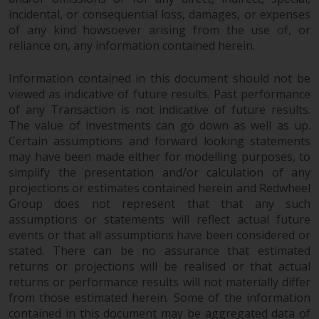
der Anlageziele, Gebühren und
incidental, or consequential loss, damages, or expenses
Ausgaben. Der Verkaufsprospekt
of any kind howsoever arising from the use of, or
und andere Informationen zu den
reliance on, any information contained herein.
Teilfonds werden jedoch nicht
absichtlich an Personen in
Information contained in this document should not be
Ländern verteilt, in denen eine
viewed as indicative of future results. Past performance
solche Verteilung gegen lokale
of any Transaction is not indicative of future results.
The value of investments can go down as well as up.
Gesetze oder Vorschriften
Certain assumptions and forward looking statements
verstoßen würde.
may have been made either for modelling purposes, to
simplify the presentation and/or calculation of any
projections or estimates contained herein and Redwheel
Group does not represent that that any such
Informationen für Anleger in den
assumptions or statements will reflect actual future
USA
events or that all assumptions have been considered or
stated. There can be no assurance that estimated
Diese Website ist weder ein
returns or projections will be realised or that actual
Angebot zum Verkauf noch eine
returns or performance results will not materially differ
Aufforderung zur Beteiligung an
from those estimated herein. Some of the information
contained in this document may be aggregated data of
privaten oder registrierten