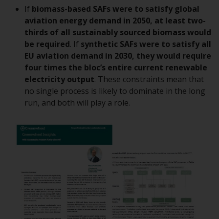
Gesetzen, Vorschriften und
If
biomass-based SAFs were to satisfy global
Verwaltungsvorschriften in Bezug
aviation energy demand in 2050, at least two-
auf Organismen für gemeinsame
thirds of all sustainably sourced biomass would
Anlagen in Wertpapieren
be required
. If
synthetic SAFs were to satisfy all
(UCITS/OGAW) (Richtlinie
EU aviation demand in 2030, they would require
2009/65/EG ) und die Richtlinie
four times the bloc’s entire current renewable
über die Verwalter alternativer
electricity output
. These constraints mean that
Investmentfonds (Richtlinie
no single process is likely to dominate in the long
2011/61/EU) sowie die
run, and both will play a role.
entsprechenden Regelungen, die
diese Regelungen in britisches
Recht umgesetzt und dann beim
Austritt des Vereinigten
Königreichs aus der Europäischen
Union ersetzt haben; es kann
jedoch zusätzliche Anforderungen
oder Formalitäten geben, die Ihre
Anlage verbieten.
Dementsprechend sind Sie