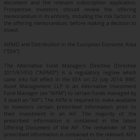
document and the relevant subscription application.
wie 40 Act Funds, einschließlich
Prospective investors should review the offering
der Anforderungen an
memorandum in its entirety, including the risk factors in
Investmentfonds, Anlegern
the offering memorandum, before making a decision to
bestimmte regelmäßige und
invest.
standardisierte Preis- und
Bewertungsinformationen zur
AIFMD and Distribution in the European Economic Area
Verfügung zu stellen. Qualifizierte
(“EEA”)
potenzielle Anleger sollten vor
einer Anlage in diese Fonds das
The Alternative Fund Managers Directive (Directive
Angebotsprospekt und andere
2011/61/EU) (“AIFMD”) is a regulatory regime which
zugehörige Fondsdokumente
came into full effect in the EEA on 22 July 2014. RWC
konsultieren, um eine
Asset Management LLP is an Alternative Investment
vollständige Liste der Risiken und
Fund Manager (an “AIFM”) to certain funds managed by
it (each an “AIF”). The AIFM is required to make available
andere relevante Informationen
to investors certain prescribed information prior to
zu erhalten.
their investment in an AIF. The majority of the
prescribed information is contained in the latest
Offering Document of the AIF. The remainder of the
prescribed information is contained in the relevant AIF’s
Produkte und Dienstleistungen