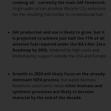
cooking oil
–
currently the main SAF feedstock
.
Obwohl Sie ein Land ausgewählt
Virgin palm oil can produce lifecycle CO
emissions
2
haben, richtet sich diese Website
for the resulting fuel similar to conventional fuel.
nicht an eine bestimmte
Gerichtsbarkeit und Sie betreten
eine globale Website. Auf dieser
SAF production and use is likely to grow, but it
Website erwähnte Produkte oder
is projected to achieve just half the 11% of all
Dienstleistungen unterliegen
aviation fuel required under the IEA’s Net Zero
gesetzlichen und behördlichen
Roadmap by 2030,
hindered by high costs and
Anforderungen und sind
limited policy support outside the USA and Europe.
möglicherweise nicht in allen
Gerichtsbarkeiten verfügbar. Auf
dieser Website erwähnte
Growth to 2030 will likely focus on the already-
Produkte oder Dienstleistungen
dominant HEFA process,
but waste biomass
werden auf der Grundlage
feedstock constraints mean
other biomass and
bestimmter Registrierungen in
synthetic processes are likely to become
relevanten Gerichtsbarkeiten
material by the end of the decade.
gemäß den Europäischen
Richtlinien zur Koordinierung von