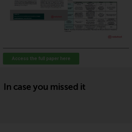
verpflichtet, sich über solche
Einschränkungen zu informieren
und diese zu beachten. Auf dieser
Website erwähnte Produkte oder
Dienstleistungen sind nur für den
Vertrieb in jenen
Gerichtsbarkeiten bestimmt, in
denen und an diejenigen
Access the full paper here
Personen, denen das Anbieten
solcher Produkte und
Dienstleistungen gestattet ist.
In case you missed it
Informationen für Anleger in der
Schweiz
Dies ist ein Werbedokument.