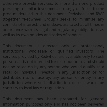
kollektiven Kapitalanlagen von 23.
otherwise provide services, to more than one product
Juni 2006 («KAG») oder Aufsicht
pursuing a similar investment strategy or focus to the
durch die FINMA. Redwheel-
product detailed in this document. Redwheel and RWC
(together “Redwheel Group”) seeks to minimise any
verwaltete Fonds, die nicht von
conflicts of interest, and endeavours to act at all times in
der FINMA bewilligt wurden,
accordance with its legal and regulatory obligations as
dürfen in der Schweiz nur
well as its own policies and codes of conduct.
qualifizierten Anlegern im Sinne
von Artikel 10 Absatz 1
This document is directed only at professional,
angeboten werden. 3 und Abs.
institutional, wholesale or qualified investors. The
3ter KAG („Qualifizierte Anleger“).
services provided by Redwheel are available only to such
persons. It is not intended for distribution to and should
Der Vertreter der von Redwheel
not be relied on by any person who would qualify as a
verwalteten Fonds in der Schweiz
retail or individual investor in any jurisdiction or for
ist FIRST INDEPENDENT FUND
distribution to, or use by, any person or entity in any
SERVICES LTD, Feldeggstrasse 12,
jurisdiction where such distribution or use would be
contrary to local law or regulation.
CH-8008 Zürich. Zahlstelle der von
Redwheel verwalteten Fonds in
This document has been prepared for general
der Schweiz ist die Helvetische
information purposes only and has not been delivered
Bank AG, Seefeldstrasse 215, CH-