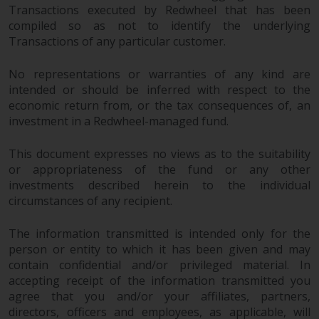
Transactions executed by Redwheel that has been
Fonds, die über Redwheel
compiled so as not to identify the underlying
angeboten werden.
Transactions of any particular customer.
Zu den Fonds im US-Bereich der
No representations or warranties of any kind are
Website gehören Produkte, die
intended or should be inferred with respect to the
gemäß dem Investment Company
economic return from, or the tax consequences of, an
Act von 1940 („40 Act Funds“)
investment in a Redwheel-managed fund.
registriert sind. Die 40 Act Funds
akzeptieren im Allgemeinen keine
This document expresses no views as to the suitability
Anlagen von Nicht-US-Personen.
or appropriateness of the fund or any other
Nicht-US-Personen kann es
investments described herein to the individual
gestattet werden in einen 40-Act-
circumstances of any recipient.
Fonds zu investieren,
The information transmitted is intended only for the
vorbehaltlich der Erfüllung einer
person or entity to which it has been given and may
erhöhten Sorgfaltspflicht.
contain confidential and/or privileged material. In
accepting receipt of the information transmitted you
Um festzustellen, ob ein 40-Act-
agree that you and/or your affiliates, partners,
Fonds eine geeignete Anlage für
directors, officers and employees, as applicable, will