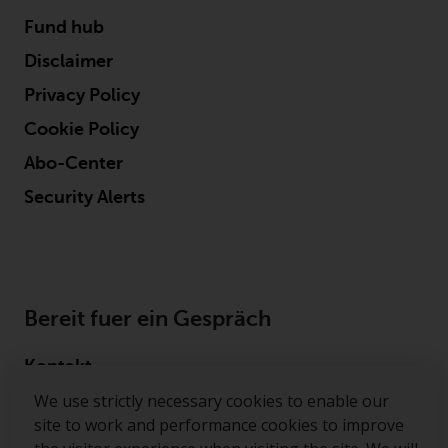
überdurchschnittliches Risiko und
Fund hub
sind als langfristig anzusehen.
Disclaimer
Derivative Instrumente können
mit einem hohen Risiko
Privacy Policy
verbunden sein. Unterschiedliche
Cookie Policy
Arten von Fonds oder Anlagen
weisen unterschiedliche
Abo-Center
Risikograde auf.
Security Alerts
Änderungen am Inhalt
Bereit fuer ein Gespräch
Die auf dieser Website
enthaltenen Informationen
Kontakt
werden so wie sie sind zur
We use strictly necessary cookies to enable our
Verfügung gestellt, können ohne
Folgen Sie uns
site to work and performance cookies to improve
Vorankündigung geändert