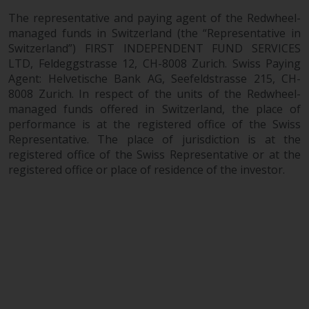
Website bietet keine spezifische
Anlageberatung und
The representative and paying agent of the Redwheel-
managed funds in Switzerland (the “Representative in
berücksichtigt nicht die
Switzerland”) FIRST INDEPENDENT FUND SERVICES
Anlagebedürfnisse eines
LTD, Feldeggstrasse 12, CH-8008 Zurich. Swiss Paying
bestimmten Anlegers oder
Agent: Helvetische Bank AG, Seefeldstrasse 215, CH-
bestimmter Anleger.
8008 Zurich. In respect of the units of the Redwheel-
managed funds offered in Switzerland, the place of
Nichts auf dieser Website sollte
performance is at the registered office of the Swiss
als Anlage-, Steuer-, Rechts- oder
Representative. The place of jurisdiction is at the
sonstige Beratung ausgelegt
registered office of the Swiss Representative or at the
werden.
registered office or place of residence of the investor.
Risikowarnung
Die frühere Wertentwicklung
eines von Redwheel verwalteten
Fonds ist kein Hinweis auf die