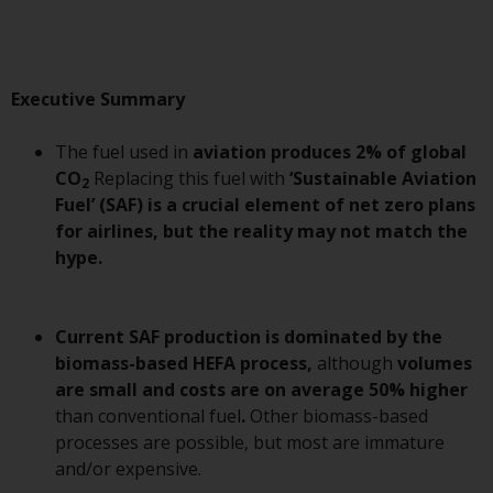
Asset Management LLP, von den
US Securities and Exchange
Commission zugelassen und
reguliert werden Exchange
Executive Summary
Commission („SEC“); RWC Asset
Advisors (US) LLC, das bei der SEC
The fuel used in
aviation produces 2% of global
registriert ist; RWC Singapore
CO
Replacing this fuel with
‘Sustainable Aviation
2
(Pte) Limited, die von der
Fuel’ (SAF) is a crucial element of net zero plans
Monetary Authority of Singapore
for airlines, but the reality may not match the
als lizenzierte
hype.
Fondsverwaltungsgesellschaft
lizenziert ist; Redwheel Australia
Pty Ltd ist ein australischer
Current SAF production is dominated by the
Finanzdienstleistungslizenznehmer
biomass-based
HEFA process,
although
volumes
bei der Australian Securities and
are small and costs are on average 50% higher
Investment Commission; und
than conventional fuel
.
Other biomass-based
Redwheel Europe
processes are possible, but most are immature
Fondsmæglerselskab A/S, die von
and/or expensive.
der dänischen