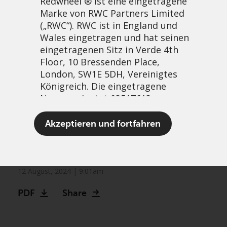
Redwheel ® ist eine eingetragene
Marke von RWC Partners Limited
(„RWC“). RWC ist in England und
Wales eingetragen und hat seinen
eingetragenen Sitz in Verde 4th
Floor, 10 Bressenden Place,
London, SW1E 5DH, Vereinigtes
Königreich. Die eingetragene
Nummer lautet 03517613.
Greenwheel research: Will
Akzeptieren und fortfahren
sustainable aviation fuels
Der Begriff „Redwheel“ kann ein
take off?
oder mehrere Unternehmen der
Marke Redwheel umfassen,
12 August, 2024 | 9:01am
einschließlich RWC und RWC Asset
PDF
Share
Management LLP, die jeweils von
der britischen Financial Conduct
Authority und, im Fall von RWC