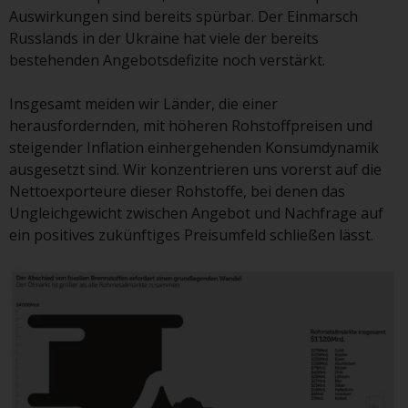
oder am Sitz oder Wohnsitz des
Auswirkungen sind bereits spürbar. Der Einmarsch
Anlegers.
Russlands in der Ukraine hat viele der bereits
bestehenden Angebotsdefizite noch verstärkt.
Bestimmte Personen haben
möglicherweise Zugang zu
Insgesamt meiden wir Länder, die einer
Informationen über Redwheel
herausfordernden, mit höheren Rohstoffpreisen und
Funds, eine
steigender Inflation einhergehenden Konsumdynamik
Investmentgesellschaft, die als
ausgesetzt sind. Wir konzentrieren uns vorerst auf die
„Société d’Investissement à
Nettoexporteure dieser Rohstoffe, bei denen das
Capital Variable“ nach
Ungleichgewicht zwischen Angebot und Nachfrage auf
luxemburgischem Recht
ein positives zukünftiges Preisumfeld schließen lässt.
gegründet wurde. Die Teilfonds
von Redwheel Funds, auf die auf
der Website verwiesen wird,
werden nur durch den aktuellen
Verkaufsprospekt angeboten. Der
Verkaufsprospekt enthält
vollständigere Informationen
über die Teilfonds, einschließlich