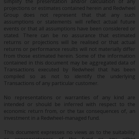
werden und es wird keine
simplify the presentation and/or calculation of any
Garantie hinsichtlich ihrer
projections or estimates contained herein and Redwheel
Group does not represent that that any such
Genauigkeit, Vollständigkeit oder
assumptions or statements will reflect actual future
Eignung für einen bestimmten
events or that all assumptions have been considered or
Zweck übernommen. Redwheel
stated. There can be no assurance that estimated
hat seine eigenen Ansichten und
returns or projections will be realised or that actual
Meinungen auf dieser Website
returns or performance results will not materially differ
(oder denen seiner verbundenen
from those estimated herein. Some of the information
Unternehmen) geäußert, und
contained in this document may be aggregated data of
diese können sich ohne
Transactions executed by Redwheel that has been
Vorankündigung ändern.
compiled so as not to identify the underlying
Redwheel ist nicht verpflichtet,
Transactions of any particular customer.
Informationen zu aktualisieren,
und Leser sollten sich bei einer
No representations or warranties of any kind are
intended or should be inferred with respect to the
Anlageentscheidung nicht
economic return from, or the tax consequences of, an
ausschließlich auf die auf dieser
investment in a Redwheel-managed fund.
Website enthaltenen
Informationen verlassen.
This document expresses no views as to the suitability