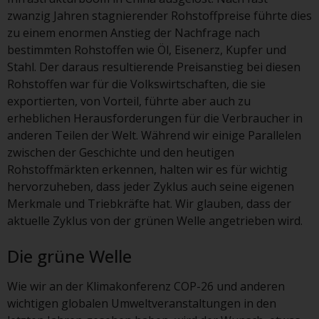
zwanzig Jahren stagnierender Rohstoffpreise führte dies
Obwohl Sie ein Land ausgewählt
zu einem enormen Anstieg der Nachfrage nach
haben, richtet sich diese Website
bestimmten Rohstoffen wie Öl, Eisenerz, Kupfer und
nicht an eine bestimmte
Stahl. Der daraus resultierende Preisanstieg bei diesen
Gerichtsbarkeit und Sie betreten
Rohstoffen war für die Volkswirtschaften, die sie
eine globale Website. Auf dieser
exportierten, von Vorteil, führte aber auch zu
Website erwähnte Produkte oder
erheblichen Herausforderungen für die Verbraucher in
Dienstleistungen unterliegen
anderen Teilen der Welt. Während wir einige Parallelen
gesetzlichen und behördlichen
zwischen der Geschichte und den heutigen
Anforderungen und sind
Rohstoffmärkten erkennen, halten wir es für wichtig
möglicherweise nicht in allen
hervorzuheben, dass jeder Zyklus auch seine eigenen
Gerichtsbarkeiten verfügbar. Auf
Merkmale und Triebkräfte hat. Wir glauben, dass der
dieser Website erwähnte
aktuelle Zyklus von der grünen Welle angetrieben wird.
Produkte oder Dienstleistungen
werden auf der Grundlage
Die grüne Welle
bestimmter Registrierungen in
relevanten Gerichtsbarkeiten
Wie wir an der Klimakonferenz COP-26 und anderen
gemäß den Europäischen
wichtigen globalen Umweltveranstaltungen in den
Richtlinien zur Koordinierung von