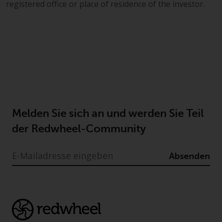
registered office or place of residence of the investor.
‚Wichtigen Informationen“ bleibt
in vollem Umfang in Kraft und
wirksam.
Copyright
Kein Teil dieser Website darf
Melden Sie sich an und werden Sie Teil
ohne die vorherige schriftliche
Genehmigung von Redwheel in
der Redwheel-Community
irgendeiner Weise reproduziert
werden. Copyright 2016 ©
Absenden