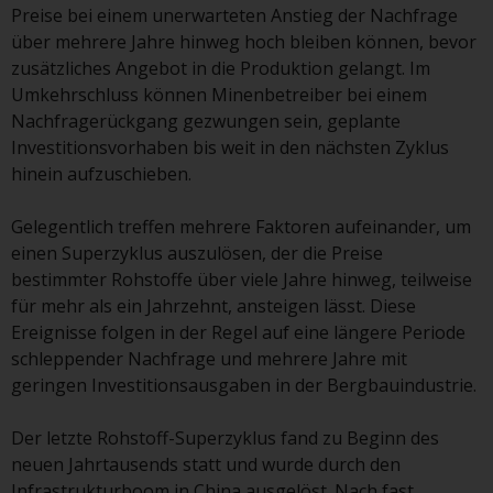
Preise bei einem unerwarteten Anstieg der Nachfrage
Finanzaufsichtsbehörde reguliert
über mehrere Jahre hinweg hoch bleiben können, bevor
wird.
zusätzliches Angebot in die Produktion gelangt. Im
Umkehrschluss können Minenbetreiber bei einem
Durch den Zugriff auf diese
Nachfragerückgang gezwungen sein, geplante
Website erklären Sie, dass Sie die
Investitionsvorhaben bis weit in den nächsten Zyklus
folgenden
hinein aufzuschieben.
Geschäftsbedingungen, wie sie
von RWC Partners Limited („RWC“)
Gelegentlich treffen mehrere Faktoren aufeinander, um
herausgegeben wurden, gelesen
einen Superzyklus auszulösen, der die Preise
und anerkannt haben und damit
bestimmter Rohstoffe über viele Jahre hinweg, teilweise
einverstanden sind. Diese
für mehr als ein Jahrzehnt, ansteigen lässt. Diese
Website kann Werbung
Ereignisse folgen in der Regel auf eine längere Periode
enthalten.
schleppender Nachfrage und mehrere Jahre mit
geringen Investitionsausgaben in der Bergbauindustrie.
Der letzte Rohstoff-Superzyklus fand zu Beginn des
Zugang unterliegt lokalen
neuen Jahrtausends statt und wurde durch den
Beschränkungen
Infrastrukturboom in China ausgelöst. Nach fast