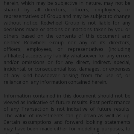
herein, which may be subjective in nature, may not be
überdurchschnittliches Risiko und
shared by all directors, officers, employees, or
sind als langfristig anzusehen.
representatives of Group and may be subject to change
Derivative Instrumente können
without notice. Redwheel Group is not liable for any
mit einem hohen Risiko
decisions made or actions or inactions taken by you or
verbunden sein. Unterschiedliche
others based on the contents of this document and
Arten von Fonds oder Anlagen
neither Redwheel Group nor any of its directors,
weisen unterschiedliche
officers, employees, or representatives (including
Risikograde auf.
affiliates) accepts any liability whatsoever for any errors
and/or omissions or for any direct, indirect, special,
incidental, or consequential loss, damages, or expenses
of any kind howsoever arising from the use of, or
reliance on, any information contained herein.
Änderungen am Inhalt
Information contained in this document should not be
Die auf dieser Website
viewed as indicative of future results. Past performance
enthaltenen Informationen
of any Transaction is not indicative of future results.
werden so wie sie sind zur
The value of investments can go down as well as up.
Verfügung gestellt, können ohne
Certain assumptions and forward looking statements
Vorankündigung geändert
may have been made either for modelling purposes, to