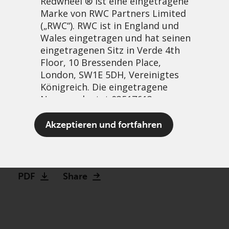
Redwheel ® ist eine eingetragene
Marke von RWC Partners Limited
(„RWC“). RWC ist in England und
Wales eingetragen und hat seinen
eingetragenen Sitz in Verde 4th
Floor, 10 Bressenden Place,
London, SW1E 5DH, Vereinigtes
Königreich. Die eingetragene
Nummer lautet 03517613.
Beginnt nun der nächste
Akzeptieren und fortfahren
Rohstoff-Superzyklus?
Der Begriff „Redwheel“ kann ein
23 Mai, 2022 | 9:32am
oder mehrere Unternehmen der
Marke Redwheel umfassen,
PDF
Share
einschließlich RWC und RWC Asset
Management LLP, die jeweils von
der britischen Financial Conduct
Authority und, im Fall von RWC