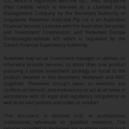
LLC, which is registered with the SEC; RWC Singapore
(Pte) Limited, which is licensed as a Licensed Fund
Diese Website beschreibt die
Management Company by the Monetary Authority of
Fähigkeiten von Redwheel und
Singapore; Redwheel Australia Pty Ltd is an Australian
dient nur zu
Financial Services Licensee with the Australian Securities
and Investment Commission; and Redwheel Europe
Informationszwecken. Keines der
Fondsmæglerselskab A/S which is regulated by the
auf dieser Website enthaltenen
Danish Financial Supervisory Authority.
Materialien soll ein
Verkaufsangebot oder eine
Redwheel may act as investment manager or adviser, or
Aufforderung oder Aufforderung
otherwise provide services, to more than one product
zur Abgabe eines Angebots zum
pursuing a similar investment strategy or focus to the
Kauf von Produkten oder
product detailed in this document. Redwheel and RWC
Dienstleistungen darstellen, die
(together “Redwheel Group”) seeks to minimise any
von Redwheel oder einem seiner
conflicts of interest, and endeavours to act at all times in
verbundenen Unternehmen
accordance with its legal and regulatory obligations as
bereitgestellt werden, und darf
well as its own policies and codes of conduct.
nicht im Zusammenhang mit
einer Anlageentscheidung
This document is directed only at professional,
institutional, wholesale or qualified investors. The
herangezogen werden. Diese
services provided by Redwheel are available only to such