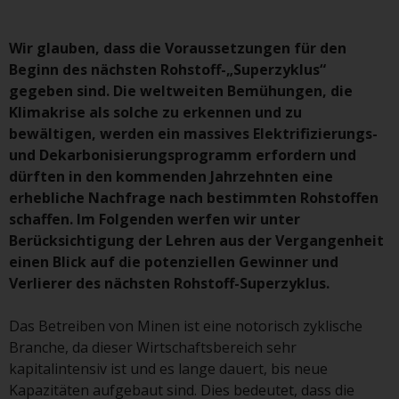
Asset Management LLP, von den
US Securities and Exchange
Wir glauben, dass die Voraussetzungen für den
Commission zugelassen und
Beginn des nächsten Rohstoff-„Superzyklus“
reguliert werden Exchange
gegeben sind. Die weltweiten Bemühungen, die
Commission („SEC“); RWC Asset
Klimakrise als solche zu erkennen und zu
Advisors (US) LLC, das bei der SEC
bewältigen, werden ein massives Elektrifizierungs-
registriert ist; RWC Singapore
und Dekarbonisierungsprogramm erfordern und
(Pte) Limited, die von der
dürften in den kommenden Jahrzehnten eine
Monetary Authority of Singapore
erhebliche Nachfrage nach bestimmten Rohstoffen
als lizenzierte
schaffen. Im Folgenden werfen wir unter
Fondsverwaltungsgesellschaft
Berücksichtigung der Lehren aus der Vergangenheit
lizenziert ist; Redwheel Australia
einen Blick auf die potenziellen Gewinner und
Pty Ltd ist ein australischer
Verlierer des nächsten Rohstoff-Superzyklus.
Finanzdienstleistungslizenznehmer
bei der Australian Securities and
Das Betreiben von Minen ist eine notorisch zyklische
Investment Commission; und
Branche, da dieser Wirtschaftsbereich sehr
Redwheel Europe
kapitalintensiv ist und es lange dauert, bis neue
Fondsmæglerselskab A/S, die von
Kapazitäten aufgebaut sind. Dies bedeutet, dass die
der dänischen