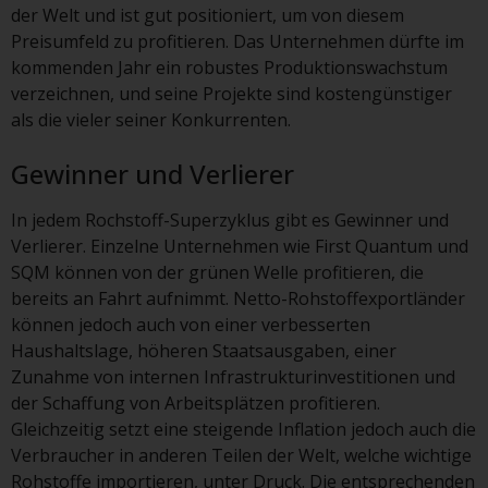
der Welt und ist gut positioniert, um von diesem
8008 Zürich. Der
Preisumfeld zu profitieren. Das Unternehmen dürfte im
Verkaufsprospekt oder ein
kommenden Jahr ein robustes Produktionswachstum
gleichwertiges Dokument der von
verzeichnen, und seine Projekte sind kostengünstiger
Redwheel verwalteten Fonds, die
als die vieler seiner Konkurrenten.
Gründungsdokumente, die
Jahresberichte und, sofern von
Gewinner und Verlierer
den jeweiligen von Redwheel
verwalteten Fonds erstellt, die
In jedem Rochstoff-Superzyklus gibt es Gewinner und
Halbjahresberichte und/oder das
Verlierer. Einzelne Unternehmen wie First Quantum und
Basisinformationsblatt (PRIIPs
SQM können von der grünen Welle profitieren, die
KID) sind kostenlos erhältlich vom
bereits an Fahrt aufnimmt. Netto-Rohstoffexportländer
Vertreter in der Schweiz. In Bezug
können jedoch auch von einer verbesserten
auf die qualifizierten Anlegern in
Haushaltslage, höheren Staatsausgaben, einer
der Schweiz angebotenen Aktien
Zunahme von internen Infrastrukturinvestitionen und
ist der Erfüllungsort der
der Schaffung von Arbeitsplätzen profitieren.
eingetragene Sitz des Schweizer
Gleichzeitig setzt eine steigende Inflation jedoch auch die
Vertreters. Gerichtsstand ist am
Verbraucher in anderen Teilen der Welt, welche wichtige
Sitz des Schweizer Vertreters
Rohstoffe importieren, unter Druck. Die entsprechenden