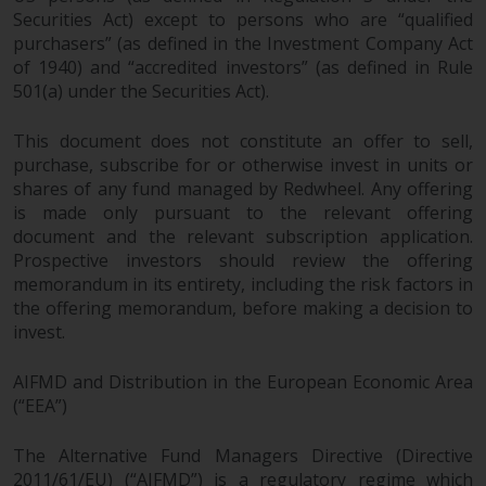
von oder Vertrauen auf die
Securities Act) except to persons who are “qualified
purchasers” (as defined in the Investment Company Act
Informationen auf dieser Website
of 1940) and “accredited investors” (as defined in Rule
ergibt.
501(a) under the Securities Act).
This document does not constitute an offer to sell,
purchase, subscribe for or otherwise invest in units or
Datenschutz und Privatsphäre
shares of any fund managed by Redwheel. Any offering
is made only pursuant to the relevant offering
Soweit Informationen, die Sie
document and the relevant subscription application.
bereitstellen oder die wir von
Prospective investors should review the offering
dieser Website erhalten,
memorandum in its entirety, including the risk factors in
personenbezogene Daten
the offering memorandum, before making a decision to
darstellen, stimmen Sie deren
invest.
Verarbeitung durch Redwheel und
AIFMD and Distribution in the European Economic Area
seine Vertreter und andere Dritte
(“EEA”)
zu. Alle diese Unternehmen sind
verpflichtet, die Vertraulichkeit
The Alternative Fund Managers Directive (Directive
dieser Informationen zu wahren.
2011/61/EU) (“AIFMD”) is a regulatory regime which