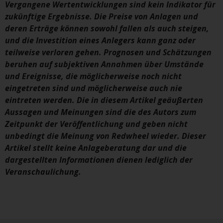
Sie ist, prüfen Sie sorgfältig die
Vergangene Wertentwicklungen sind kein Indikator für
Anlageziele, das Risiko sowie die
zukünftige Ergebnisse. Die Preise von Anlagen und
Gebühren und Ausgaben des
deren Erträge können sowohl fallen als auch steigen,
Fonds prüfen. Diese und andere
und die Investition eines Anlegers kann ganz oder
Informationen finden Sie im
teilweise verloren gehen. Prognosen und Schätzungen
Verkaufsprospekt des Fonds, der
beruhen auf subjektiven Annahmen über Umstände
telefonisch unter 1-855-RWC-
und Ereignisse, die möglicherweise noch nicht
FUND erhältlich ist oder indem
eingetreten sind und möglicherweise auch nie
Sie
eintreten werden. Die in diesem Artikel geäußerten
https://www.redwheel.com/us/en/accredit
Aussagen und Meinungen sind die des Autors zum
and-documents/ besuchen. Bitte
Zeitpunkt der Veröffentlichung und geben nicht
lesen Sie den Verkaufsprospekt
unbedingt die Meinung von Redwheel wieder. Dieser
sorgfältig durch, bevor Sie
Artikel stellt keine Anlageberatung dar und die
investieren.
dargestellten Informationen dienen lediglich der
Veranschaulichung.
Andere auf dieser Website
beschriebene Fonds unterliegen
nicht den gleichen
regulatorischen Anforderungen