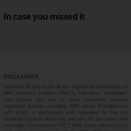
wie 40 Act Funds, einschließlich
der Anforderungen an
In case you missed it
Investmentfonds, Anlegern
bestimmte regelmäßige und
standardisierte Preis- und
Bewertungsinformationen zur
Verfügung zu stellen. Qualifizierte
potenzielle Anleger sollten vor
einer Anlage in diese Fonds das
Angebotsprospekt und andere
zugehörige Fondsdokumente
DISCLAIMER
konsultieren, um eine
Redwheel ® and Ecofin ® are registered trademarks of
vollständige Liste der Risiken und
RWC Partners Limited (“RWC”). The term “Redwheel”
andere relevante Informationen
may include any one or more Redwheel branded
zu erhalten.
regulated entities including RWC Asset Management
LLP, which is authorised and regulated by the UK
Financial Conduct Authority and the US Securities and
Exchange Commission (“SEC”); RWC Asset Advisors (US)
Produkte und Dienstleistungen