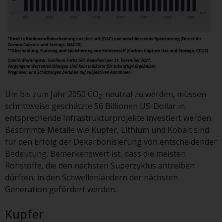
verpflichtet, sich über solche
Einschränkungen zu informieren
und diese zu beachten. Auf dieser
Website erwähnte Produkte oder
Dienstleistungen sind nur für den
Vertrieb in jenen
Gerichtsbarkeiten bestimmt, in
denen und an diejenigen
Um bis zum Jahr 2050 CO
-neutral zu werden, müssen
2
Personen, denen das Anbieten
schrittweise geschätzte 56 Billionen US-Dollar in
solcher Produkte und
entsprechende Infrastrukturprojekte investiert werden.
Dienstleistungen gestattet ist.
Bestimmte Metalle wie Kupfer, Lithium und Kobalt sind
für den Erfolg der Dekarbonisierung von entscheidender
Bedeutung. Bemerkenswert ist, dass die meisten
Rohstoffe, die den nächsten Superzyklus antreiben
Informationen für Anleger in der
dürften, in den Schwellenländern der nächsten
Schweiz
Generation gefördert werden.
Dies ist ein Werbedokument.
Kupfer