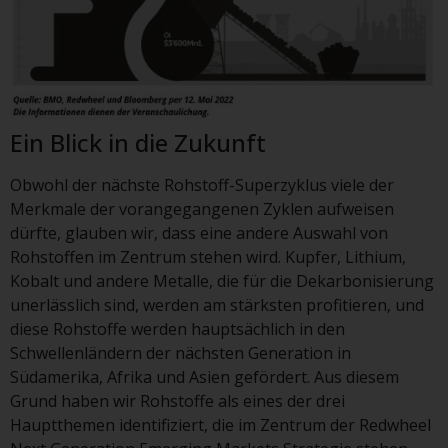
der Anlageziele, Gebühren und
Ausgaben. Der Verkaufsprospekt
und andere Informationen zu den
Teilfonds werden jedoch nicht
absichtlich an Personen in
Ländern verteilt, in denen eine
Ein Blick in die Zukunft
solche Verteilung gegen lokale
Gesetze oder Vorschriften
Obwohl der nächste Rohstoff-Superzyklus viele der
verstoßen würde.
Merkmale der vorangegangenen Zyklen aufweisen
dürfte, glauben wir, dass eine andere Auswahl von
Rohstoffen im Zentrum stehen wird. Kupfer, Lithium,
Kobalt und andere Metalle, die für die Dekarbonisierung
Informationen für Anleger in den
unerlässlich sind, werden am stärksten profitieren, und
USA
diese Rohstoffe werden hauptsächlich in den
Schwellenländern der nächsten Generation in
Diese Website ist weder ein
Südamerika, Afrika und Asien gefördert. Aus diesem
Angebot zum Verkauf noch eine
Grund haben wir Rohstoffe als eines der drei
Aufforderung zur Beteiligung an
Hauptthemen identifiziert, die im Zentrum der Redwheel
privaten oder registrierten