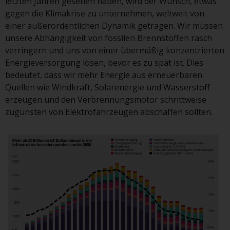
letzten Jahren gesehen haben, wird der Wunsch, etwas
Gesetzen, Vorschriften und
gegen die Klimakrise zu unternehmen, weltweit von
Verwaltungsvorschriften in Bezug
einer außerordentlichen Dynamik getragen. Wir müssen
auf Organismen für gemeinsame
unsere Abhängigkeit von fossilen Brennstoffen rasch
Anlagen in Wertpapieren
verringern und uns von einer übermäßig konzentrierten
(UCITS/OGAW) (Richtlinie
Energieversorgung lösen, bevor es zu spät ist. Dies
2009/65/EG ) und die Richtlinie
bedeutet, dass wir mehr Energie aus erneuerbaren
über die Verwalter alternativer
Quellen wie Windkraft, Solarenergie und Wasserstoff
Investmentfonds (Richtlinie
erzeugen und den Verbrennungsmotor schrittweise
2011/61/EU) sowie die
zugunsten von Elektrofahrzeugen abschaffen sollten.
entsprechenden Regelungen, die
diese Regelungen in britisches
Recht umgesetzt und dann beim
Austritt des Vereinigten
Königreichs aus der Europäischen
Union ersetzt haben; es kann
jedoch zusätzliche Anforderungen
oder Formalitäten geben, die Ihre
Anlage verbieten.
Dementsprechend sind Sie