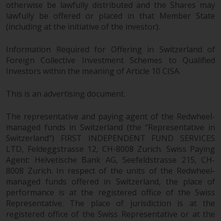
Der Inhalt dieser Website sollte
otherwise be lawfully distributed and the Shares may
lawfully be offered or placed in that Member State
gemäß den Gesetzen von England
(including at the initiative of the investor).
und Wales ausgelegt und geregelt
werden, und die Gerichte dieser
Information Required for Offering in Switzerland of
Gerichtsbarkeit haben die
Foreign Collective Investment Schemes to Qualified
ausschließliche Zuständigkeit für
Investors within the meaning of Article 10 CISA.
alle auftretenden Streitigkeiten,
es sei denn, diese Inhalte
This is an advertising document.
unterliegen ausdrücklich den
Gesetzen von eine andere
The representative and paying agent of the Redwheel-
Gerichtsbarkeit. Wenn ein
managed funds in Switzerland (the “Representative in
zuständiges Gericht aus
Switzerland”) FIRST INDEPENDENT FUND SERVICES
irgendeinem Grund eine
LTD, Feldeggstrasse 12, CH-8008 Zurich. Swiss Paying
Bestimmung dieses Abschnitts
Agent: Helvetische Bank AG, Seefeldstrasse 215, CH-
„Wichtige Informationen“ für
8008 Zurich. In respect of the units of the Redwheel-
managed funds offered in Switzerland, the place of
nicht durchsetzbar befunden hat,
performance is at the registered office of the Swiss
wird diese Bestimmung im
Representative. The place of jurisdiction is at the
maximal zulässigen Umfang
registered office of the Swiss Representative or at the
durchgesetzt, und der Rest dieser