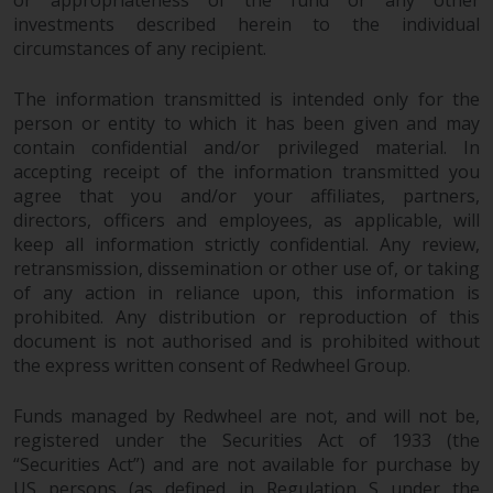
or appropriateness of the fund or any other
investments described herein to the individual
circumstances of any recipient.
Haftung
The information transmitted is intended only for the
Obwohl Redwheel bestrebt ist,
person or entity to which it has been given and may
sicherzustellen, dass die
contain confidential and/or privileged material. In
Informationen auf dieser Website
accepting receipt of the information transmitted you
zum Zeitpunkt der
agree that you and/or your affiliates, partners,
directors, officers and employees, as applicable, will
Veröffentlichung korrekt und
keep all information strictly confidential. Any review,
vollständig sind, übernimmt
retransmission, dissemination or other use of, or taking
Redwheel keine Gewaehr noch
of any action in reliance upon, this information is
eines ihrer verbundenen
prohibited. Any distribution or reproduction of this
Unternehmen die
document is not authorised and is prohibited without
Angemessenheit, Genauigkeit
the express written consent of Redwheel Group.
oder Vollständigkeit dieser
Informationen und übernehmen
Funds managed by Redwheel are not, and will not be,
keine Haftung, die sich aus dem
registered under the Securities Act of 1933 (the
Vertrauen auf Ungenauigkeiten,
“Securities Act”) and are not available for purchase by
Auslassung in, oder Verwendung
US persons (as defined in Regulation S under the