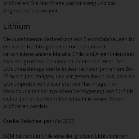
kollektiven Kapitalanlagen von 23.
profitieren: Die Nachfrage wächst stetig und das
Juni 2006 («KAG») oder Aufsicht
Angebot ist beschränkt.
durch die FINMA. Redwheel-
Lithium
verwaltete Fonds, die nicht von
der FINMA bewilligt wurden,
Die zunehmende Verbreitung von Elektrofahrzeugen ist
dürfen in der Schweiz nur
ein klarer Nachfragetreiber für Lithium und
qualifizierten Anlegern im Sinne
verschiedene andere Metalle. Chile und Argentinien sind
von Artikel 10 Absatz 1
zwei der größten Lithiumproduzenten der Welt. Die
angeboten werden. 3 und Abs.
Lithiumnachfrage dürfte in den nächsten Jahren um 20–
3ter KAG („Qualifizierte Anleger“).
25 % pro Jahr steigen, und wir gehen davon aus, dass die
Lithiumpreise von dieser starken Nachfrage – in
Der Vertreter der von Redwheel
Verbindung mit der typischen Verzögerung von fünf bis
verwalteten Fonds in der Schweiz
sieben Jahren bei der Inbetriebnahme neuer Minen –
ist FIRST INDEPENDENT FUND
profitieren werden.
SERVICES LTD, Feldeggstrasse 12,
CH-8008 Zürich. Zahlstelle der von
Quelle: Redwheel per Mai 2022
Redwheel verwalteten Fonds in
der Schweiz ist die Helvetische
SQM betreibt in Chile eine der größten Lithiumminen
Bank AG, Seefeldstrasse 215, CH-