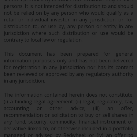
Website bietet keine spezifische
persons. It is not intended for distribution to and should
Anlageberatung und
not be relied on by any person who would qualify as a
berücksichtigt nicht die
retail or individual investor in any jurisdiction or for
Anlagebedürfnisse eines
distribution to, or use by, any person or entity in any
bestimmten Anlegers oder
jurisdiction where such distribution or use would be
bestimmter Anleger.
contrary to local law or regulation.
Nichts auf dieser Website sollte
This document has been prepared for general
als Anlage-, Steuer-, Rechts- oder
information purposes only and has not been delivered
sonstige Beratung ausgelegt
for registration in any jurisdiction nor has its content
werden.
been reviewed or approved by any regulatory authority
in any jurisdiction.
The information contained herein does not constitute:
(i) a binding legal agreement; (ii) legal, regulatory, tax,
Risikowarnung
accounting or other advice; (iii) an offer,
recommendation or solicitation to buy or sell shares in
Die frühere Wertentwicklung
any fund, security, commodity, financial instrument or
eines von Redwheel verwalteten
derivative linked to, or otherwise included in a portfolio
Fonds ist kein Hinweis auf die
managed or advised by Redwheel; or (iv) an offer to