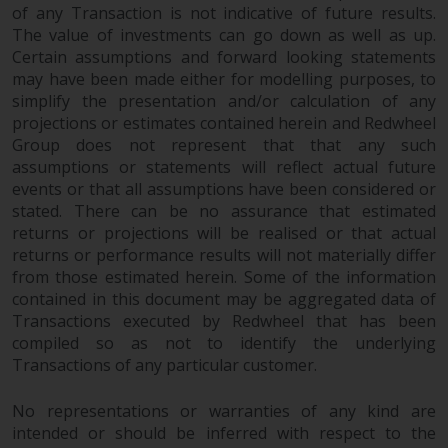
of any Transaction is not indicative of future results.
Fähigkeiten von Redwheel und
The value of investments can go down as well as up.
dient nur zu
Certain assumptions and forward looking statements
Informationszwecken. Keines der
may have been made either for modelling purposes, to
auf dieser Website enthaltenen
simplify the presentation and/or calculation of any
Materialien soll ein
projections or estimates contained herein and Redwheel
Verkaufsangebot oder eine
Group does not represent that that any such
Aufforderung oder Aufforderung
assumptions or statements will reflect actual future
zur Abgabe eines Angebots zum
events or that all assumptions have been considered or
Kauf von Produkten oder
stated. There can be no assurance that estimated
returns or projections will be realised or that actual
Dienstleistungen darstellen, die
returns or performance results will not materially differ
von Redwheel oder einem seiner
from those estimated herein. Some of the information
verbundenen Unternehmen
contained in this document may be aggregated data of
bereitgestellt werden, und darf
Transactions executed by Redwheel that has been
nicht im Zusammenhang mit
compiled so as not to identify the underlying
einer Anlageentscheidung
Transactions of any particular customer.
herangezogen werden. Diese
Website bietet keine spezifische
No representations or warranties of any kind are
Anlageberatung und
intended or should be inferred with respect to the