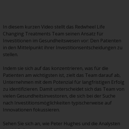
Durch den Zugriff auf diese
Website erklären Sie, dass Sie die
folgenden
In diesem kurzen Video stellt das Redwheel Life
Geschäftsbedingungen, wie sie
Changing Treatments Team seinen Ansatz für
von RWC Partners Limited („RWC“)
Investitionen im Gesundheitswesen vor: Den Patienten
herausgegeben wurden, gelesen
in den Mittelpunkt ihrer Investitionsentscheidungen zu
und anerkannt haben und damit
stellen.
einverstanden sind. Diese
Website kann Werbung
Indem sie sich auf das konzentrieren, was für die
enthalten.
Patienten am wichtigsten ist, zielt das Team darauf ab,
Unternehmen mit dem Potenzial für langfristigen Erfolg
zu identifizieren. Damit unterscheidet sich das Team von
vielen Gesundheitsinvestoren, die sich bei der Suche
Zugang unterliegt lokalen
nach Investitionsmöglichkeiten typischerweise auf
Beschränkungen
Innovationen fokussieren.
Obwohl Sie ein Land ausgewählt
Sehen Sie sich an, wie Peter Hughes und die Analysten