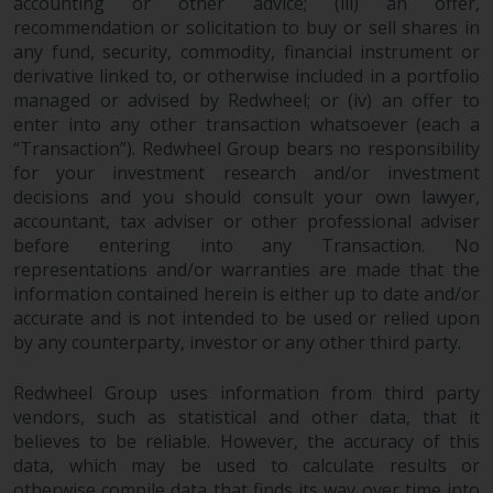
Gebühren und Ausgaben des
accounting or other advice; (iii) an offer,
recommendation or solicitation to buy or sell shares in
Fonds prüfen. Diese und andere
any fund, security, commodity, financial instrument or
Informationen finden Sie im
derivative linked to, or otherwise included in a portfolio
Verkaufsprospekt des Fonds, der
managed or advised by Redwheel; or (iv) an offer to
telefonisch unter 1-855-RWC-
enter into any other transaction whatsoever (each a
FUND erhältlich ist oder indem
“Transaction”). Redwheel Group bears no responsibility
Sie
for your investment research and/or investment
https://www.redwheel.com/us/en/accredit
decisions and you should consult your own lawyer,
and-documents/ besuchen. Bitte
accountant, tax adviser or other professional adviser
lesen Sie den Verkaufsprospekt
before entering into any Transaction. No
sorgfältig durch, bevor Sie
representations and/or warranties are made that the
investieren.
information contained herein is either up to date and/or
accurate and is not intended to be used or relied upon
by any counterparty, investor or any other third party.
Andere auf dieser Website
beschriebene Fonds unterliegen
Redwheel Group uses information from third party
nicht den gleichen
vendors, such as statistical and other data, that it
regulatorischen Anforderungen
believes to be reliable. However, the accuracy of this
wie 40 Act Funds, einschließlich
data, which may be used to calculate results or
der Anforderungen an
otherwise compile data that finds its way over time into