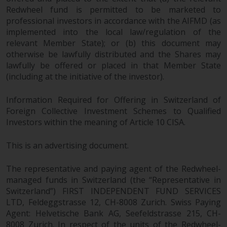
Genauigkeit, Vollständigkeit oder
Redwheel fund is permitted to be marketed to
Eignung für einen bestimmten
professional investors in accordance with the AIFMD (as
Zweck übernommen. Redwheel
implemented into the local law/regulation of the
hat seine eigenen Ansichten und
relevant Member State); or (b) this document may
Meinungen auf dieser Website
otherwise be lawfully distributed and the Shares may
(oder denen seiner verbundenen
lawfully be offered or placed in that Member State
Unternehmen) geäußert, und
(including at the initiative of the investor).
diese können sich ohne
Vorankündigung ändern.
Information Required for Offering in Switzerland of
Redwheel ist nicht verpflichtet,
Foreign Collective Investment Schemes to Qualified
Investors within the meaning of Article 10 CISA.
Informationen zu aktualisieren,
und Leser sollten sich bei einer
This is an advertising document.
Anlageentscheidung nicht
ausschließlich auf die auf dieser
The representative and paying agent of the Redwheel-
Website enthaltenen
managed funds in Switzerland (the “Representative in
Informationen verlassen.
Switzerland”) FIRST INDEPENDENT FUND SERVICES
LTD, Feldeggstrasse 12, CH-8008 Zurich. Swiss Paying
Agent: Helvetische Bank AG, Seefeldstrasse 215, CH-
8008 Zurich. In respect of the units of the Redwheel-