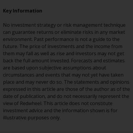
auf Organismen für gemeinsame
Anlagen in Wertpapieren
Key Information
(UCITS/OGAW) (Richtlinie
2009/65/EG ) und die Richtlinie
No investment strategy or risk management technique
über die Verwalter alternativer
can guarantee returns or eliminate risks in any market
Investmentfonds (Richtlinie
environment. Past performance is not a guide to the
2011/61/EU) sowie die
future. The price of investments and the income from
entsprechenden Regelungen, die
them may fall as well as rise and investors may not get
diese Regelungen in britisches
back the full amount invested. Forecasts and estimates
Recht umgesetzt und dann beim
are based upon subjective assumptions about
Austritt des Vereinigten
circumstances and events that may not yet have taken
Königreichs aus der Europäischen
place and may never do so. The statements and opinions
Union ersetzt haben; es kann
expressed in this article are those of the author as of the
jedoch zusätzliche Anforderungen
date of publication, and do not necessarily represent the
oder Formalitäten geben, die Ihre
view of Redwheel. This article does not constitute
Anlage verbieten.
investment advice and the information shown is for
Dementsprechend sind Sie
illustrative purposes only.
verpflichtet, sich über solche
Einschränkungen zu informieren