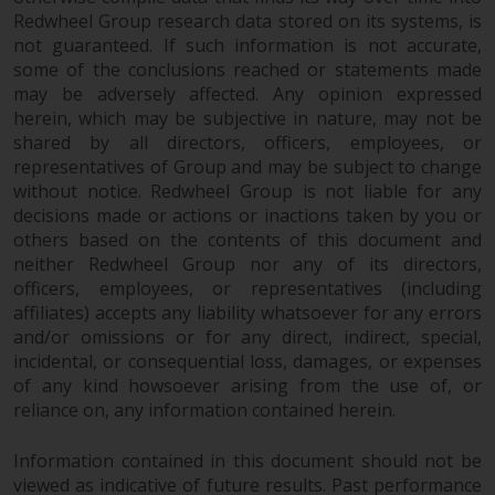
Investmentfonds, Anlegern
Redwheel Group research data stored on its systems, is
bestimmte regelmäßige und
not guaranteed. If such information is not accurate,
standardisierte Preis- und
some of the conclusions reached or statements made
Bewertungsinformationen zur
may be adversely affected. Any opinion expressed
Verfügung zu stellen. Qualifizierte
herein, which may be subjective in nature, may not be
shared by all directors, officers, employees, or
potenzielle Anleger sollten vor
representatives of Group and may be subject to change
einer Anlage in diese Fonds das
without notice. Redwheel Group is not liable for any
Angebotsprospekt und andere
decisions made or actions or inactions taken by you or
zugehörige Fondsdokumente
others based on the contents of this document and
konsultieren, um eine
neither Redwheel Group nor any of its directors,
vollständige Liste der Risiken und
officers, employees, or representatives (including
andere relevante Informationen
affiliates) accepts any liability whatsoever for any errors
zu erhalten.
and/or omissions or for any direct, indirect, special,
incidental, or consequential loss, damages, or expenses
of any kind howsoever arising from the use of, or
reliance on, any information contained herein.
Produkte und Dienstleistungen
Information contained in this document should not be
viewed as indicative of future results. Past performance
Diese Website beschreibt die