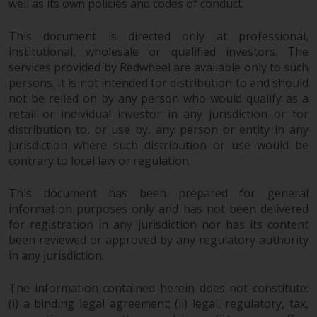
well as its own policies and codes of conduct.
Zu den Fonds im US-Bereich der
This document is directed only at professional,
Website gehören Produkte, die
institutional, wholesale or qualified investors. The
gemäß dem Investment Company
services provided by Redwheel are available only to such
Act von 1940 („40 Act Funds“)
persons. It is not intended for distribution to and should
registriert sind. Die 40 Act Funds
not be relied on by any person who would qualify as a
retail or individual investor in any jurisdiction or for
akzeptieren im Allgemeinen keine
distribution to, or use by, any person or entity in any
Anlagen von Nicht-US-Personen.
jurisdiction where such distribution or use would be
Nicht-US-Personen kann es
contrary to local law or regulation.
gestattet werden in einen 40-Act-
Fonds zu investieren,
This document has been prepared for general
vorbehaltlich der Erfüllung einer
information purposes only and has not been delivered
erhöhten Sorgfaltspflicht.
for registration in any jurisdiction nor has its content
been reviewed or approved by any regulatory authority
Um festzustellen, ob ein 40-Act-
in any jurisdiction.
Fonds eine geeignete Anlage für
Sie ist, prüfen Sie sorgfältig die
The information contained herein does not constitute:
Anlageziele, das Risiko sowie die
(i) a binding legal agreement; (ii) legal, regulatory, tax,