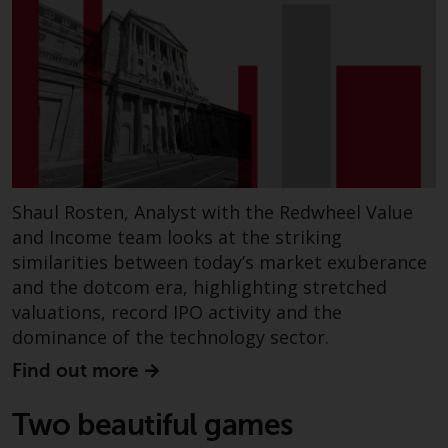
durch die FINMA. Redwheel-
verwaltete Fonds, die nicht von
der FINMA bewilligt wurden,
dürfen in der Schweiz nur
qualifizierten Anlegern im Sinne
von Artikel 10 Absatz 1
angeboten werden. 3 und Abs.
3ter KAG („Qualifizierte Anleger“).
Shaul Rosten, Analyst with the Redwheel Value
Der Vertreter der von Redwheel
and Income team looks at the striking
verwalteten Fonds in der Schweiz
similarities between today’s market exuberance
ist FIRST INDEPENDENT FUND
and the dotcom era, highlighting stretched
SERVICES LTD, Feldeggstrasse 12,
valuations, record IPO activity and the
CH-8008 Zürich. Zahlstelle der von
dominance of the technology sector.
Redwheel verwalteten Fonds in
der Schweiz ist die Helvetische
Find out more
Bank AG, Seefeldstrasse 215, CH-
8008 Zürich. Der
Two beautiful games
Verkaufsprospekt oder ein