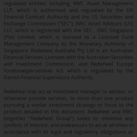
und andere Informationen zu den
regulated entities including RWC Asset Management
LLP, which is authorised and regulated by the UK
Teilfonds werden jedoch nicht
Financial Conduct Authority and the US Securities and
absichtlich an Personen in
Exchange Commission (“SEC”); RWC Asset Advisors (US)
Ländern verteilt, in denen eine
LLC, which is registered with the SEC; RWC Singapore
solche Verteilung gegen lokale
(Pte) Limited, which is licensed as a Licensed Fund
Gesetze oder Vorschriften
Management Company by the Monetary Authority of
verstoßen würde.
Singapore; Redwheel Australia Pty Ltd is an Australian
Financial Services Licensee with the Australian Securities
and Investment Commission; and Redwheel Europe
Fondsmæglerselskab A/S which is regulated by the
Informationen für Anleger in den
Danish Financial Supervisory Authority.
USA
Redwheel may act as investment manager or adviser, or
otherwise provide services, to more than one product
Diese Website ist weder ein
pursuing a similar investment strategy or focus to the
Angebot zum Verkauf noch eine
product detailed in this document. Redwheel and RWC
Aufforderung zur Beteiligung an
(together “Redwheel Group”) seeks to minimise any
privaten oder registrierten
conflicts of interest, and endeavours to act at all times in
Fonds, die über Redwheel
accordance with its legal and regulatory obligations as
angeboten werden.