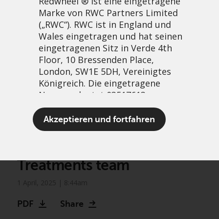
Redwheel ® ist eine eingetragene
Marke von RWC Partners Limited
(„RWC“). RWC ist in England und
Wales eingetragen und hat seinen
eingetragenen Sitz in Verde 4th
Floor, 10 Bressenden Place,
London, SW1E 5DH, Vereinigtes
Königreich. Die eingetragene
Nummer lautet 03517613.
Watch: Patient first
Der Begriff „Redwheel“ kann ein
Akzeptieren und fortfahren
solutions with the
oder mehrere Unternehmen der
Marke Redwheel umfassen,
Redwheel Life Changing
einschließlich RWC und RWC Asset
Treatments team
Management LLP, die jeweils von
der britischen Financial Conduct
1 April, 2025 | 8:44am
Authority und, im Fall von RWC
Asset Management LLP, von den
PDF
Share
US Securities and Exchange