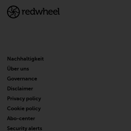
ergibt.
Datenschutz und Privatsphäre
Soweit Informationen, die Sie
bereitstellen oder die wir von
Nachhaltigkeit
dieser Website erhalten,
personenbezogene Daten
Über uns
darstellen, stimmen Sie deren
Governance
Verarbeitung durch Redwheel und
Disclaimer
seine Vertreter und andere Dritte
zu. Alle diese Unternehmen sind
Privacy policy
verpflichtet, die Vertraulichkeit
Cookie policy
dieser Informationen zu wahren.
Wenn Sie nicht möchten, dass
Abo-center
Ihre Informationen auf diese
Security alerts