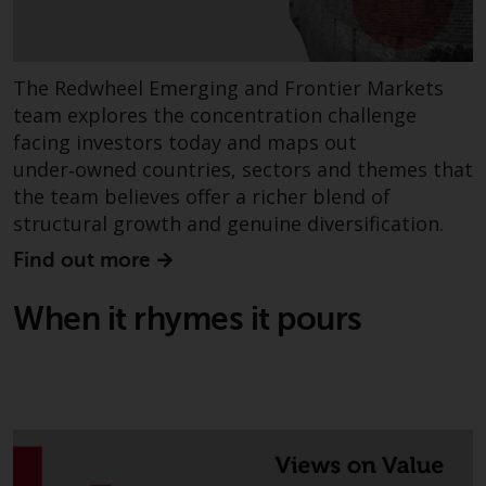
folgenden Seiten beziehen sich
auf ausländische Organismen für
kollektive Kapitalanlagen, die von
RWC Asset Management LLP oder
The Redwheel Emerging and Frontier Markets
einem ihrer verbundenen
team explores the concentration challenge
Unternehmen verwaltet werden
facing investors today and maps out
(die „von Redwheel verwalteten
under‑owned countries, sectors and themes that
Fonds“). Einige der von Redwheel
the team believes offer a richer blend of
verwalteten Fonds, auf die auf
structural growth and genuine diversification.
dieser Website verwiesen wird,
Find out more
wurden nicht von der
Eidgenössischen
When it rhymes it pours
Finanzmarktaufsicht („FINMA“)
zugelassen und Anleger genießen
daher nicht den vollen
Anlegerschutz nach dem
Bundesgesetz über die
kollektiven Kapitalanlagen von 23.
Juni 2006 («KAG») oder Aufsicht