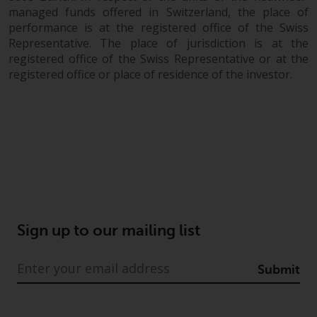
Haftung
managed funds offered in Switzerland, the place of
performance is at the registered office of the Swiss
Obwohl Redwheel bestrebt ist,
Representative. The place of jurisdiction is at the
sicherzustellen, dass die
registered office of the Swiss Representative or at the
registered office or place of residence of the investor.
Informationen auf dieser Website
zum Zeitpunkt der
Veröffentlichung korrekt und
vollständig sind, übernimmt
Redwheel keine Gewaehr noch
eines ihrer verbundenen
Unternehmen die
Angemessenheit, Genauigkeit
oder Vollständigkeit dieser
Informationen und übernehmen
Sign up to our mailing list
keine Haftung, die sich aus dem
Vertrauen auf Ungenauigkeiten,
Submit
Auslassung in, oder Verwendung
von oder Vertrauen auf die
Informationen auf dieser Website