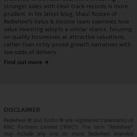
stronger sides with clear track records is more
Bestimmte Personen haben
prudent. In his latest blog, Shaul Rosten of
möglicherweise Zugang zu
Redwheel's Value & Income team examines how
Informationen über Redwheel
value investing adopts a similar stance, focusing
Funds, eine
on quality businesses at attractive valuations,
Investmentgesellschaft, die als
rather than richly priced growth narratives with
„Société d’Investissement à
low odds of delivery.
Capital Variable“ nach
luxemburgischem Recht
Find out more
gegründet wurde. Die Teilfonds
von Redwheel Funds, auf die auf
der Website verwiesen wird,
werden nur durch den aktuellen
Verkaufsprospekt angeboten. Der
Verkaufsprospekt enthält
DISCLAIMER
vollständigere Informationen
über die Teilfonds, einschließlich
Redwheel ® and Ecofin ® are registered trademarks of
der Anlageziele, Gebühren und
RWC Partners Limited (“RWC”). The term “Redwheel”
Ausgaben. Der Verkaufsprospekt
may include any one or more Redwheel branded