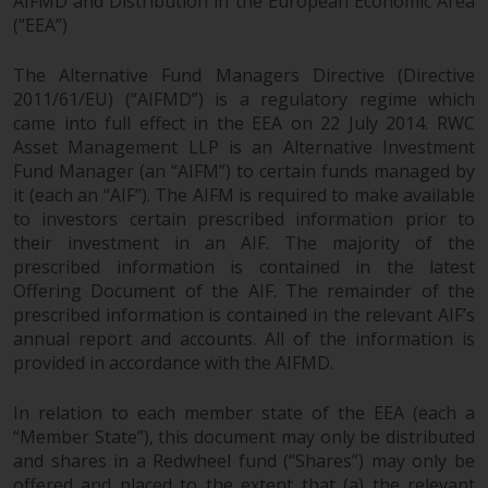
AIFMD and Distribution in the European Economic Area
Derivative Instrumente können
(“EEA”)
mit einem hohen Risiko
verbunden sein. Unterschiedliche
The Alternative Fund Managers Directive (Directive
Arten von Fonds oder Anlagen
2011/61/EU) (“AIFMD”) is a regulatory regime which
came into full effect in the EEA on 22 July 2014. RWC
weisen unterschiedliche
Asset Management LLP is an Alternative Investment
Risikograde auf.
Fund Manager (an “AIFM”) to certain funds managed by
it (each an “AIF”). The AIFM is required to make available
to investors certain prescribed information prior to
their investment in an AIF. The majority of the
Änderungen am Inhalt
prescribed information is contained in the latest
Offering Document of the AIF. The remainder of the
Die auf dieser Website
prescribed information is contained in the relevant AIF’s
enthaltenen Informationen
annual report and accounts. All of the information is
werden so wie sie sind zur
provided in accordance with the AIFMD.
Verfügung gestellt, können ohne
Vorankündigung geändert
In relation to each member state of the EEA (each a
“Member State”), this document may only be distributed
werden und es wird keine
and shares in a Redwheel fund (“Shares”) may only be
Garantie hinsichtlich ihrer
offered and placed to the extent that (a) the relevant