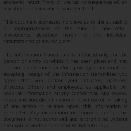
berücksichtigt nicht die
economic return from, or the tax consequences of, an
Anlagebedürfnisse eines
investment in a Redwheel-managed fund.
bestimmten Anlegers oder
bestimmter Anleger.
This document expresses no views as to the suitability
or appropriateness of the fund or any other
investments described herein to the individual
Nichts auf dieser Website sollte
circumstances of any recipient.
als Anlage-, Steuer-, Rechts- oder
sonstige Beratung ausgelegt
The information transmitted is intended only for the
werden.
person or entity to which it has been given and may
contain confidential and/or privileged material. In
accepting receipt of the information transmitted you
agree that you and/or your affiliates, partners,
Risikowarnung
directors, officers and employees, as applicable, will
keep all information strictly confidential. Any review,
Die frühere Wertentwicklung
retransmission, dissemination or other use of, or taking
eines von Redwheel verwalteten
of any action in reliance upon, this information is
prohibited. Any distribution or reproduction of this
Fonds ist kein Hinweis auf die
document is not authorised and is prohibited without
zukünftige Wertentwicklung. Der
the express written consent of Redwheel Group.
Wert von Wertpapieren und die