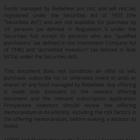
daraus erzielten Erträge können
Funds managed by Redwheel are not, and will not be,
sowohl fallen als auch steigen.
registered under the Securities Act of 1933 (the
Mit Investitionen in die von
“Securities Act”) and are not available for purchase by
Redwheel und seinen
US persons (as defined in Regulation S under the
verbundenen Unternehmen
Securities Act) except to persons who are “qualified
angebotenen Produkte und
purchasers” (as defined in the Investment Company Act
Dienstleistungen sind erhebliche
of 1940) and “accredited investors” (as defined in Rule
Risiken verbunden.
501(a) under the Securities Act).
Wechselkursschwankungen
können sich positiv oder negativ
This document does not constitute an offer to sell,
purchase, subscribe for or otherwise invest in units or
auf den Wert von auf
shares of any fund managed by Redwheel. Any offering
Fremdwährungen lautenden
is made only pursuant to the relevant offering
Finanzinstrumenten auswirken.
document and the relevant subscription application.
Bestimmte Anlagen,
Prospective investors should review the offering
insbesondere alternative Fonds
memorandum in its entirety, including the risk factors in
und Emerging Markets,
the offering memorandum, before making a decision to
beinhalten ein
invest.
überdurchschnittliches Risiko und
sind als langfristig anzusehen.