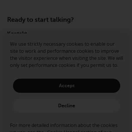
Ready to start talking?
Kontakt
We use strictly necessary cookies to enable our
Follow us
site to work and performance cookies to improve
the visitor experience when visiting the site. We will
Redwheel ® and Ecofin ® are registered trademarks
only set performance cookies if you permit us to.
of RWC Partners Limited. The term “Redwheel” may
include any one or more Redwheel regulated entities
including RWC Asset Management LLP, which is
Accept
authorised and regulated by the Financial Conduct
Authority in the United Kingdom (“RWC”). RWC is
incorporated in England and Wales with its
Decline
registered office at Verde 4th Floor, 10 Bressenden
Place, London, SW1E 5DH, United Kingdom and its
registered number is OC332015.
For more detailed information about the cookies