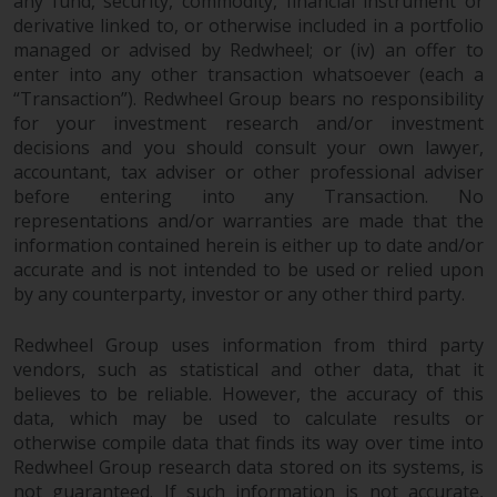
berücksichtigt nicht die
any fund, security, commodity, financial instrument or
derivative linked to, or otherwise included in a portfolio
Anlagebedürfnisse eines
managed or advised by Redwheel; or (iv) an offer to
bestimmten Anlegers oder
enter into any other transaction whatsoever (each a
bestimmter Anleger.
“Transaction”). Redwheel Group bears no responsibility
for your investment research and/or investment
Nichts auf dieser Website sollte
decisions and you should consult your own lawyer,
als Anlage-, Steuer-, Rechts- oder
accountant, tax adviser or other professional adviser
sonstige Beratung ausgelegt
before entering into any Transaction. No
werden.
representations and/or warranties are made that the
information contained herein is either up to date and/or
accurate and is not intended to be used or relied upon
by any counterparty, investor or any other third party.
Risikowarnung
Redwheel Group uses information from third party
vendors, such as statistical and other data, that it
Die frühere Wertentwicklung
believes to be reliable. However, the accuracy of this
eines von Redwheel verwalteten
data, which may be used to calculate results or
Fonds ist kein Hinweis auf die
otherwise compile data that finds its way over time into
zukünftige Wertentwicklung. Der
Redwheel Group research data stored on its systems, is
Wert von Wertpapieren und die
not guaranteed. If such information is not accurate,