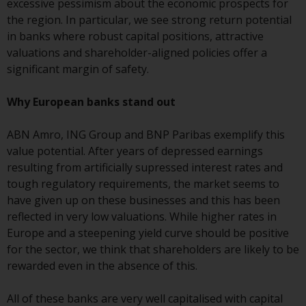
excessive pessimism about the economic prospects for
the region. In particular, we see strong return potential
Durch den Zugriff auf diese
in banks where robust capital positions, attractive
Website erklären Sie, dass Sie die
valuations and shareholder-aligned policies offer a
folgenden
significant margin of safety.
Geschäftsbedingungen, wie sie
von RWC Partners Limited („RWC“)
Why European banks stand out
herausgegeben wurden, gelesen
und anerkannt haben und damit
ABN Amro, ING Group and BNP Paribas exemplify this
einverstanden sind. Diese
value potential. After years of depressed earnings
Website kann Werbung
resulting from artificially supressed interest rates and
enthalten.
tough regulatory requirements, the market seems to
have given up on these businesses and this has been
reflected in very low valuations. While higher rates in
Europe and a steepening yield curve should be positive
Zugang unterliegt lokalen
for the sector, we think that shareholders are likely to be
Beschränkungen
rewarded even in the absence of this.
Obwohl Sie ein Land ausgewählt
All of these banks are very well capitalised with capital