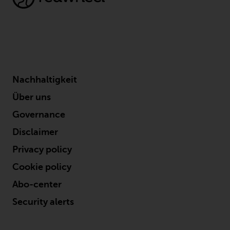
wirksam.
Copyright
Nachhaltigkeit
Kein Teil dieser Website darf
ohne die vorherige schriftliche
Über uns
Genehmigung von Redwheel in
Governance
irgendeiner Weise reproduziert
werden. Copyright 2016 ©
Disclaimer
Privacy policy
Cookie policy
Abo-center
Security alerts