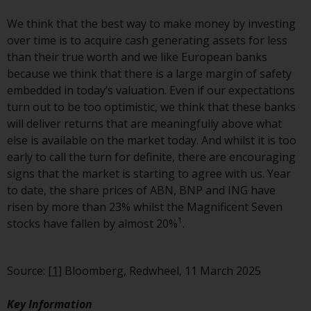
folgenden Seiten beziehen sich
auf ausländische Organismen für
We think that the best way to make money by investing
kollektive Kapitalanlagen, die von
over time is to acquire cash generating assets for less
RWC Asset Management LLP oder
than their true worth and we like European banks
einem ihrer verbundenen
because we think that there is a large margin of safety
Unternehmen verwaltet werden
embedded in today’s valuation. Even if our expectations
(die „von Redwheel verwalteten
turn out to be too optimistic, we think that these banks
Fonds“). Einige der von Redwheel
will deliver returns that are meaningfully above what
verwalteten Fonds, auf die auf
else is available on the market today. And whilst it is too
dieser Website verwiesen wird,
early to call the turn for definite, there are encouraging
wurden nicht von der
signs that the market is starting to agree with us. Year
Eidgenössischen
to date, the share prices of ABN, BNP and ING have
Finanzmarktaufsicht („FINMA“)
risen by more than 23% whilst the Magnificent Seven
zugelassen und Anleger genießen
1
stocks have fallen by almost 20%
.
daher nicht den vollen
Anlegerschutz nach dem
Bundesgesetz über die
Source:
[1]
Bloomberg, Redwheel, 11 March 2025
kollektiven Kapitalanlagen von 23.
Juni 2006 («KAG») oder Aufsicht
Key Information