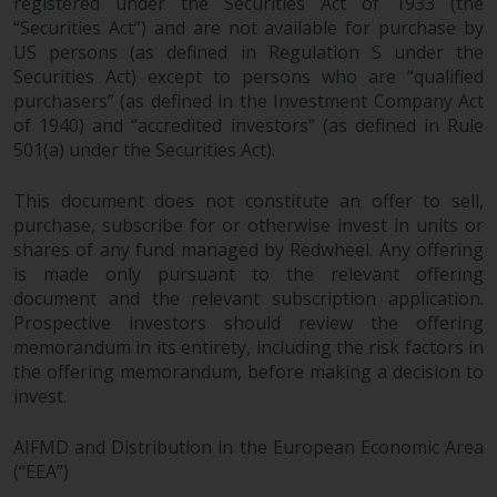
registered under the Securities Act of 1933 (the
Haftung
“Securities Act”) and are not available for purchase by
US persons (as defined in Regulation S under the
Obwohl Redwheel bestrebt ist,
Securities Act) except to persons who are “qualified
sicherzustellen, dass die
purchasers” (as defined in the Investment Company Act
Informationen auf dieser Website
of 1940) and “accredited investors” (as defined in Rule
zum Zeitpunkt der
501(a) under the Securities Act).
Veröffentlichung korrekt und
vollständig sind, übernimmt
This document does not constitute an offer to sell,
Redwheel keine Gewaehr noch
purchase, subscribe for or otherwise invest in units or
eines ihrer verbundenen
shares of any fund managed by Redwheel. Any offering
is made only pursuant to the relevant offering
Unternehmen die
document and the relevant subscription application.
Angemessenheit, Genauigkeit
Prospective investors should review the offering
oder Vollständigkeit dieser
memorandum in its entirety, including the risk factors in
Informationen und übernehmen
the offering memorandum, before making a decision to
keine Haftung, die sich aus dem
invest.
Vertrauen auf Ungenauigkeiten,
Auslassung in, oder Verwendung
AIFMD and Distribution in the European Economic Area
von oder Vertrauen auf die
(“EEA”)
Informationen auf dieser Website