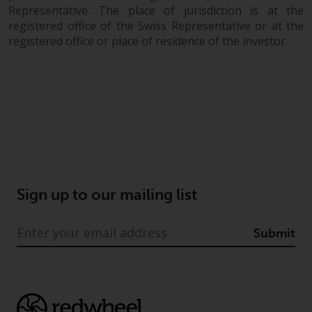
und Wales ausgelegt und geregelt
Representative. The place of jurisdiction is at the
werden, und die Gerichte dieser
registered office of the Swiss Representative or at the
Gerichtsbarkeit haben die
registered office or place of residence of the investor.
ausschließliche Zuständigkeit für
alle auftretenden Streitigkeiten,
es sei denn, diese Inhalte
unterliegen ausdrücklich den
Gesetzen von eine andere
Gerichtsbarkeit. Wenn ein
zuständiges Gericht aus
irgendeinem Grund eine
Bestimmung dieses Abschnitts
Sign up to our mailing list
„Wichtige Informationen“ für
nicht durchsetzbar befunden hat,
Submit
wird diese Bestimmung im
maximal zulässigen Umfang
durchgesetzt, und der Rest dieser
‚Wichtigen Informationen“ bleibt
in vollem Umfang in Kraft und