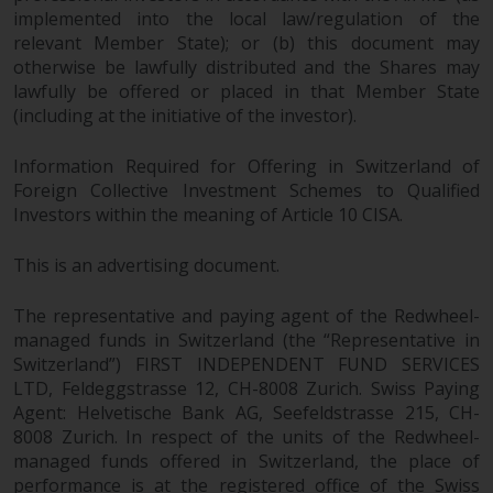
Weise verwendet werden, sollten
implemented into the local law/regulation of the
Sie Redwheel per E-Mail oder
relevant Member State); or (b) this document may
schriftlich darüber informieren.
otherwise be lawfully distributed and the Shares may
Sie haben Anspruch auf eine
lawfully be offered or placed in that Member State
Kopie der Informationen, die wir
(including at the initiative of the investor).
über Sie gespeichert haben,
indem Sie uns schriftlich
Information Required for Offering in Switzerland of
anschreiben und diese anfordern.
Foreign Collective Investment Schemes to Qualified
Weitere Informationen finden Sie
Investors within the meaning of Article 10 CISA.
in unserer Datenschutz- und
Datenschutzrichtlinie und Cookie-
This is an advertising document.
Richtlinie.
The representative and paying agent of the Redwheel-
managed funds in Switzerland (the “Representative in
Switzerland”) FIRST INDEPENDENT FUND SERVICES
LTD, Feldeggstrasse 12, CH-8008 Zurich. Swiss Paying
Geltendes Recht
Agent: Helvetische Bank AG, Seefeldstrasse 215, CH-
8008 Zurich. In respect of the units of the Redwheel-
Der Inhalt dieser Website sollte
managed funds offered in Switzerland, the place of
gemäß den Gesetzen von England
performance is at the registered office of the Swiss