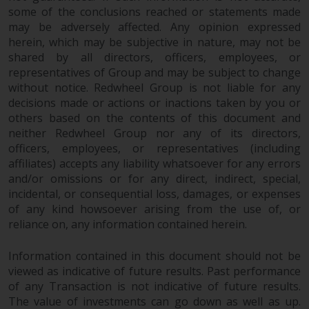
daraus erzielten Erträge können
some of the conclusions reached or statements made
sowohl fallen als auch steigen.
may be adversely affected. Any opinion expressed
Mit Investitionen in die von
herein, which may be subjective in nature, may not be
Redwheel und seinen
shared by all directors, officers, employees, or
verbundenen Unternehmen
representatives of Group and may be subject to change
without notice. Redwheel Group is not liable for any
angebotenen Produkte und
decisions made or actions or inactions taken by you or
Dienstleistungen sind erhebliche
others based on the contents of this document and
Risiken verbunden.
neither Redwheel Group nor any of its directors,
Wechselkursschwankungen
officers, employees, or representatives (including
können sich positiv oder negativ
affiliates) accepts any liability whatsoever for any errors
auf den Wert von auf
and/or omissions or for any direct, indirect, special,
Fremdwährungen lautenden
incidental, or consequential loss, damages, or expenses
Finanzinstrumenten auswirken.
of any kind howsoever arising from the use of, or
Bestimmte Anlagen,
reliance on, any information contained herein.
insbesondere alternative Fonds
und Emerging Markets,
Information contained in this document should not be
beinhalten ein
viewed as indicative of future results. Past performance
of any Transaction is not indicative of future results.
überdurchschnittliches Risiko und
The value of investments can go down as well as up.
sind als langfristig anzusehen.