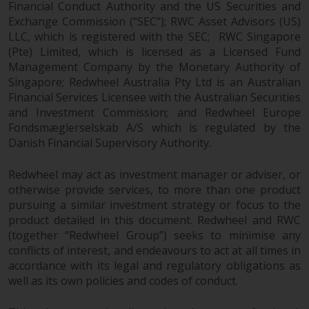
Investmentfonds, Anlegern
Financial Conduct Authority and the US Securities and
Exchange Commission (“SEC”); RWC Asset Advisors (US)
bestimmte regelmäßige und
LLC, which is registered with the SEC; RWC Singapore
standardisierte Preis- und
(Pte) Limited, which is licensed as a Licensed Fund
Bewertungsinformationen zur
Management Company by the Monetary Authority of
Verfügung zu stellen. Qualifizierte
Singapore; Redwheel Australia Pty Ltd is an Australian
potenzielle Anleger sollten vor
Financial Services Licensee with the Australian Securities
einer Anlage in diese Fonds das
and Investment Commission; and Redwheel Europe
Angebotsprospekt und andere
Fondsmæglerselskab A/S which is regulated by the
zugehörige Fondsdokumente
Danish Financial Supervisory Authority.
konsultieren, um eine
vollständige Liste der Risiken und
Redwheel may act as investment manager or adviser, or
andere relevante Informationen
otherwise provide services, to more than one product
zu erhalten.
pursuing a similar investment strategy or focus to the
product detailed in this document. Redwheel and RWC
(together “Redwheel Group”) seeks to minimise any
conflicts of interest, and endeavours to act at all times in
accordance with its legal and regulatory obligations as
Produkte und Dienstleistungen
well as its own policies and codes of conduct.
Diese Website beschreibt die