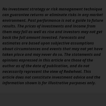
durch die FINMA. Redwheel-
verwaltete Fonds, die nicht von
No investment strategy or risk management technique
der FINMA bewilligt wurden,
can guarantee returns or eliminate risks in any market
dürfen in der Schweiz nur
environment. Past performance is not a guide to future
qualifizierten Anlegern im Sinne
results. The prices of investments and income from
von Artikel 10 Absatz 1
them may fall as well as rise and investors may not get
angeboten werden. 3 und Abs.
back the full amount invested. Forecasts and
3ter KAG („Qualifizierte Anleger“).
estimates are based upon subjective assumptions
about circumstances and events that may not yet have
Der Vertreter der von Redwheel
taken place and may never do so. The statements and
verwalteten Fonds in der Schweiz
opinions expressed in this article are those of the
ist FIRST INDEPENDENT FUND
author as of the date of publication, and do not
SERVICES LTD, Feldeggstrasse 12,
necessarily represent the view of Redwheel. This
CH-8008 Zürich. Zahlstelle der von
article does not constitute investment advice and the
Redwheel verwalteten Fonds in
information shown is for illustrative purposes only.
der Schweiz ist die Helvetische
Bank AG, Seefeldstrasse 215, CH-
8008 Zürich. Der
Verkaufsprospekt oder ein