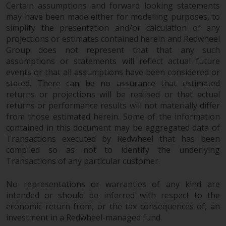
Certain assumptions and forward looking statements
Derivative Instrumente können
may have been made either for modelling purposes, to
mit einem hohen Risiko
simplify the presentation and/or calculation of any
verbunden sein. Unterschiedliche
projections or estimates contained herein and Redwheel
Arten von Fonds oder Anlagen
Group does not represent that that any such
weisen unterschiedliche
assumptions or statements will reflect actual future
Risikograde auf.
events or that all assumptions have been considered or
stated. There can be no assurance that estimated
returns or projections will be realised or that actual
returns or performance results will not materially differ
from those estimated herein. Some of the information
Änderungen am Inhalt
contained in this document may be aggregated data of
Transactions executed by Redwheel that has been
Die auf dieser Website
compiled so as not to identify the underlying
enthaltenen Informationen
Transactions of any particular customer.
werden so wie sie sind zur
Verfügung gestellt, können ohne
No representations or warranties of any kind are
Vorankündigung geändert
intended or should be inferred with respect to the
werden und es wird keine
economic return from, or the tax consequences of, an
Garantie hinsichtlich ihrer
investment in a Redwheel-managed fund.