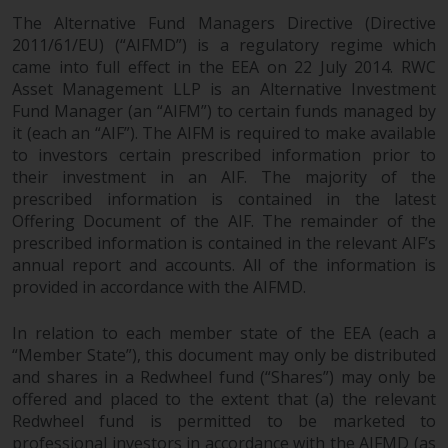
ergibt.
The Alternative Fund Managers Directive (Directive
2011/61/EU) (“AIFMD”) is a regulatory regime which
came into full effect in the EEA on 22 July 2014. RWC
Asset Management LLP is an Alternative Investment
Fund Manager (an “AIFM”) to certain funds managed by
Datenschutz und Privatsphäre
it (each an “AIF”). The AIFM is required to make available
to investors certain prescribed information prior to
Soweit Informationen, die Sie
their investment in an AIF. The majority of the
bereitstellen oder die wir von
prescribed information is contained in the latest
dieser Website erhalten,
Offering Document of the AIF. The remainder of the
personenbezogene Daten
prescribed information is contained in the relevant AIF’s
darstellen, stimmen Sie deren
annual report and accounts. All of the information is
Verarbeitung durch Redwheel und
provided in accordance with the AIFMD.
seine Vertreter und andere Dritte
zu. Alle diese Unternehmen sind
In relation to each member state of the EEA (each a
verpflichtet, die Vertraulichkeit
“Member State”), this document may only be distributed
dieser Informationen zu wahren.
and shares in a Redwheel fund (“Shares”) may only be
offered and placed to the extent that (a) the relevant
Wenn Sie nicht möchten, dass
Redwheel fund is permitted to be marketed to
Ihre Informationen auf diese
professional investors in accordance with the AIFMD (as