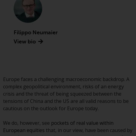
Commission zugelassen und
reguliert werden Exchange
Commission („SEC“); RWC Asset
Advisors (US) LLC, das bei der SEC
registriert ist; RWC Singapore
Filippo Neumaier
(Pte) Limited, die von der
View bio
Monetary Authority of Singapore
als lizenzierte
Fondsverwaltungsgesellschaft
lizenziert ist; Redwheel Australia
Pty Ltd ist ein australischer
Europe faces a challenging macroeconomic backdrop. A
Finanzdienstleistungslizenznehmer
complex geopolitical environment, risks of an energy
bei der Australian Securities and
crisis and the threat of being squeezed between the
Investment Commission; und
tensions of China and the US are all valid reasons to be
Redwheel Europe
cautious on the outlook for Europe today.
Fondsmæglerselskab A/S, die von
der dänischen
We do, however, see
pockets of real value within
Finanzaufsichtsbehörde reguliert
European equities
that, in our view, have been caused by
wird.