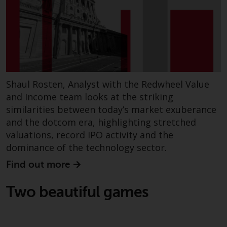
und andere Informationen zu den
Teilfonds werden jedoch nicht
absichtlich an Personen in
Ländern verteilt, in denen eine
solche Verteilung gegen lokale
Gesetze oder Vorschriften
verstoßen würde.
Shaul Rosten, Analyst with the Redwheel Value
and Income team looks at the striking
similarities between today’s market exuberance
and the dotcom era, highlighting stretched
Informationen für Anleger in den
valuations, record IPO activity and the
USA
dominance of the technology sector.
Diese Website ist weder ein
Find out more
Angebot zum Verkauf noch eine
Aufforderung zur Beteiligung an
Two beautiful games
privaten oder registrierten
Fonds, die über Redwheel
angeboten werden.