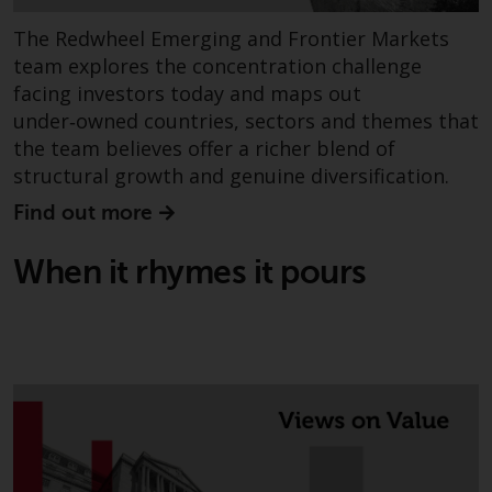
Bestimmte Personen haben
The Redwheel Emerging and Frontier Markets
möglicherweise Zugang zu
team explores the concentration challenge
Informationen über Redwheel
facing investors today and maps out
Funds, eine
under‑owned countries, sectors and themes that
Investmentgesellschaft, die als
the team believes offer a richer blend of
„Société d’Investissement à
structural growth and genuine diversification.
Capital Variable“ nach
luxemburgischem Recht
Find out more
gegründet wurde. Die Teilfonds
von Redwheel Funds, auf die auf
When it rhymes it pours
der Website verwiesen wird,
werden nur durch den aktuellen
Verkaufsprospekt angeboten. Der
Verkaufsprospekt enthält
vollständigere Informationen
über die Teilfonds, einschließlich
der Anlageziele, Gebühren und
Ausgaben. Der Verkaufsprospekt