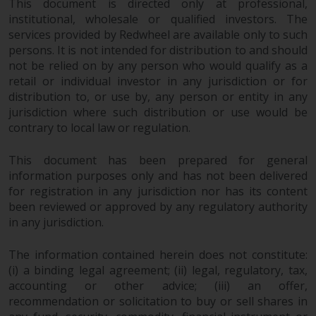
This document is directed only at professional,
Fähigkeiten von Redwheel und
institutional, wholesale or qualified investors. The
dient nur zu
services provided by Redwheel are available only to such
Informationszwecken. Keines der
persons. It is not intended for distribution to and should
auf dieser Website enthaltenen
not be relied on by any person who would qualify as a
Materialien soll ein
retail or individual investor in any jurisdiction or for
Verkaufsangebot oder eine
distribution to, or use by, any person or entity in any
jurisdiction where such distribution or use would be
Aufforderung oder Aufforderung
contrary to local law or regulation.
zur Abgabe eines Angebots zum
Kauf von Produkten oder
This document has been prepared for general
Dienstleistungen darstellen, die
information purposes only and has not been delivered
von Redwheel oder einem seiner
for registration in any jurisdiction nor has its content
verbundenen Unternehmen
been reviewed or approved by any regulatory authority
bereitgestellt werden, und darf
in any jurisdiction.
nicht im Zusammenhang mit
einer Anlageentscheidung
The information contained herein does not constitute:
herangezogen werden. Diese
(i) a binding legal agreement; (ii) legal, regulatory, tax,
Website bietet keine spezifische
accounting or other advice; (iii) an offer,
Anlageberatung und
recommendation or solicitation to buy or sell shares in