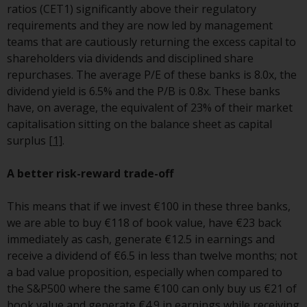
haben, richtet sich diese Website
ratios (CET1) significantly above their regulatory
nicht an eine bestimmte
requirements and they are now led by management
Gerichtsbarkeit und Sie betreten
teams that are cautiously returning the excess capital to
eine globale Website. Auf dieser
shareholders via dividends and disciplined share
Website erwähnte Produkte oder
repurchases. The average P/E of these banks is 8.0x, the
Dienstleistungen unterliegen
dividend yield is 6.5% and the P/B is 0.8x. These banks
gesetzlichen und behördlichen
have, on average, the equivalent of 23% of their market
Anforderungen und sind
capitalisation sitting on the balance sheet as capital
möglicherweise nicht in allen
surplus
[1]
.
Gerichtsbarkeiten verfügbar. Auf
dieser Website erwähnte
A better risk-reward trade-off
Produkte oder Dienstleistungen
werden auf der Grundlage
This means that if we invest €100 in these three banks,
bestimmter Registrierungen in
we are able to buy €118 of book value, have €23 back
relevanten Gerichtsbarkeiten
immediately as cash, generate €12.5 in earnings and
gemäß den Europäischen
receive a dividend of €6.5 in less than twelve months; not
Richtlinien zur Koordinierung von
a bad value proposition, especially when compared to
Gesetzen, Vorschriften und
the S&P500 where the same €100 can only buy us €21 of
Verwaltungsvorschriften in Bezug
book value and generate €4.9 in earnings while receiving