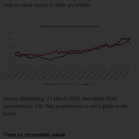
role of value stocks in their portfolios.
und diese zu beachten. Auf dieser
Website erwähnte Produkte oder
Dienstleistungen sind nur für den
Vertrieb in jenen
Gerichtsbarkeiten bestimmt, in
denen und an diejenigen
Personen, denen das Anbieten
solcher Produkte und
Dienstleistungen gestattet ist.
Informationen für Anleger in der
Source: Bloomberg, 11 March 2025. Net return (EUR)
Schweiz
normalised to 100. Past performance is not a guide to the
future.
Dies ist ein Werbedokument.
Die Informationen auf den
Time to reconsider value