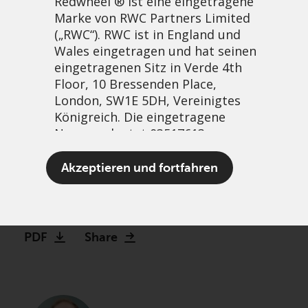
Redwheel ® ist eine eingetragene
Marke von RWC Partners Limited
(„RWC“). RWC ist in England und
Wales eingetragen und hat seinen
eingetragenen Sitz in Verde 4th
Floor, 10 Bressenden Place,
London, SW1E 5DH, Vereinigtes
Königreich. Die eingetragene
Nummer lautet 03517613.
Value opportunities are
Der Begriff „Redwheel“ kann ein
Akzeptieren und fortfahren
emerging in Europe
oder mehrere Unternehmen der
Marke Redwheel umfassen,
19 März, 2025 | 12:16pm
einschließlich RWC und RWC Asset
Management LLP, die jeweils von
PDF
Share
der britischen Financial Conduct
Authority und, im Fall von RWC
Asset Management LLP, von den
US Securities and Exchange