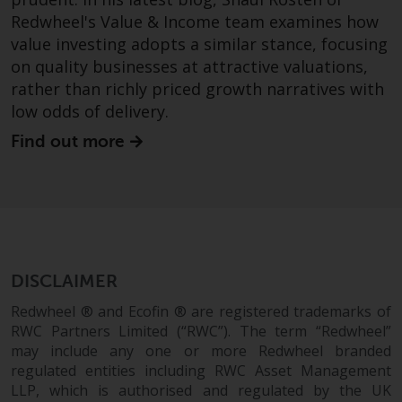
Gebühren und Ausgaben des
Redwheel's Value & Income team examines how
Fonds prüfen. Diese und andere
value investing adopts a similar stance, focusing
Informationen finden Sie im
Verkaufsprospekt des Fonds, der
on quality businesses at attractive valuations,
telefonisch unter 1-855-RWC-
rather than richly priced growth narratives with
FUND erhältlich ist oder indem
low odds of delivery.
Sie
Find out more
https://www.redwheel.com/us/en/accredit
and-documents/ besuchen. Bitte
lesen Sie den Verkaufsprospekt
sorgfältig durch, bevor Sie
investieren.
Andere auf dieser Website
DISCLAIMER
beschriebene Fonds unterliegen
Redwheel ® and Ecofin ® are registered trademarks of
nicht den gleichen
RWC Partners Limited (“RWC”). The term “Redwheel”
regulatorischen Anforderungen
may include any one or more Redwheel branded
wie 40 Act Funds, einschließlich
regulated entities including RWC Asset Management
der Anforderungen an
LLP, which is authorised and regulated by the UK