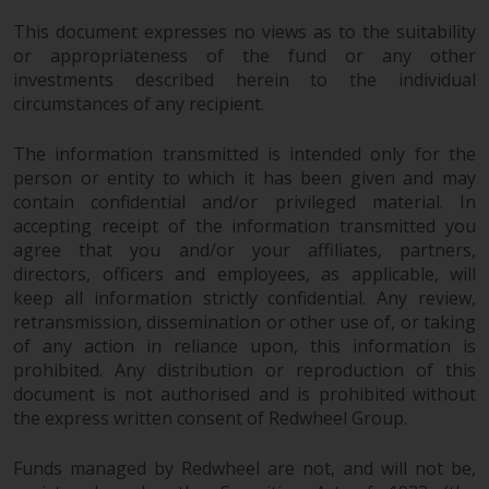
Genauigkeit, Vollständigkeit oder
Eignung für einen bestimmten
This document expresses no views as to the suitability
Zweck übernommen. Redwheel
or appropriateness of the fund or any other
hat seine eigenen Ansichten und
investments described herein to the individual
circumstances of any recipient.
Meinungen auf dieser Website
(oder denen seiner verbundenen
The information transmitted is intended only for the
Unternehmen) geäußert, und
person or entity to which it has been given and may
diese können sich ohne
contain confidential and/or privileged material. In
Vorankündigung ändern.
accepting receipt of the information transmitted you
Redwheel ist nicht verpflichtet,
agree that you and/or your affiliates, partners,
Informationen zu aktualisieren,
directors, officers and employees, as applicable, will
und Leser sollten sich bei einer
keep all information strictly confidential. Any review,
Anlageentscheidung nicht
retransmission, dissemination or other use of, or taking
ausschließlich auf die auf dieser
of any action in reliance upon, this information is
Website enthaltenen
prohibited. Any distribution or reproduction of this
Informationen verlassen.
document is not authorised and is prohibited without
the express written consent of Redwheel Group.
Funds managed by Redwheel are not, and will not be,