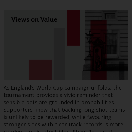
Zu den Fonds im US-Bereich der
Website gehören Produkte, die
gemäß dem Investment Company
Act von 1940 („40 Act Funds“)
registriert sind. Die 40 Act Funds
akzeptieren im Allgemeinen keine
Anlagen von Nicht-US-Personen.
Nicht-US-Personen kann es
gestattet werden in einen 40-Act-
Fonds zu investieren,
vorbehaltlich der Erfüllung einer
As England’s World Cup campaign unfolds, the
erhöhten Sorgfaltspflicht.
tournament provides a vivid reminder that
sensible bets are grounded in probabilities.
Um festzustellen, ob ein 40-Act-
Supporters know that backing long-shot teams
Fonds eine geeignete Anlage für
is unlikely to be rewarded, while favouring
Sie ist, prüfen Sie sorgfältig die
stronger sides with clear track records is more
Anlageziele, das Risiko sowie die
prudent. In his latest blog, Shaul Rosten of