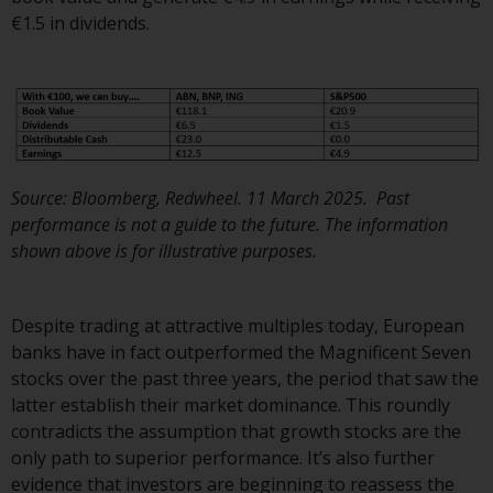
auf Organismen für gemeinsame
€1.5 in dividends.
Anlagen in Wertpapieren
(UCITS/OGAW) (Richtlinie
2009/65/EG ) und die Richtlinie
über die Verwalter alternativer
Investmentfonds (Richtlinie
2011/61/EU) sowie die
entsprechenden Regelungen, die
Source: Bloomberg, Redwheel. 11 March 2025. Past
diese Regelungen in britisches
performance is not a guide to the future. The information
Recht umgesetzt und dann beim
shown above is for illustrative purposes.
Austritt des Vereinigten
Königreichs aus der Europäischen
Despite trading at attractive multiples today, European
Union ersetzt haben; es kann
banks have in fact outperformed the Magnificent Seven
jedoch zusätzliche Anforderungen
stocks over the past three years, the period that saw the
oder Formalitäten geben, die Ihre
latter establish their market dominance. This roundly
Anlage verbieten.
contradicts the assumption that growth stocks are the
Dementsprechend sind Sie
only path to superior performance. It’s also further
verpflichtet, sich über solche
evidence that investors are beginning to reassess the
Einschränkungen zu informieren