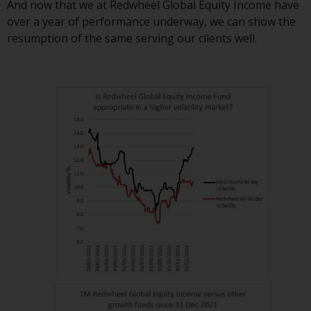
And now that we at Redwheel Global Equity Income have
daraus erzielten Erträge können
over a year of performance underway, we can show the
sowohl fallen als auch steigen.
resumption of the same serving our clients well.
Mit Investitionen in die von
Redwheel und seinen
verbundenen Unternehmen
angebotenen Produkte und
Dienstleistungen sind erhebliche
Risiken verbunden.
Wechselkursschwankungen
können sich positiv oder negativ
auf den Wert von auf
Fremdwährungen lautenden
Finanzinstrumenten auswirken.
Bestimmte Anlagen,
insbesondere alternative Fonds
und Emerging Markets,
beinhalten ein
überdurchschnittliches Risiko und
sind als langfristig anzusehen.