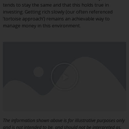
tends to stay the same and that this holds true in
Durch den Zugriff auf diese
investing. Getting rich slowly (our often referenced
Website erklären Sie, dass Sie die
‘tortoise approach’) remains an achievable way to
folgenden
manage money in this environment.
Geschäftsbedingungen, wie sie
von RWC Partners Limited („RWC“)
herausgegeben wurden, gelesen
und anerkannt haben und damit
einverstanden sind. Diese
Website kann Werbung
enthalten.
Zugang unterliegt lokalen
Beschränkungen
The information shown above is for illustrative purposes only
Obwohl Sie ein Land ausgewählt
and is not intended to be, and should not be interpreted as,