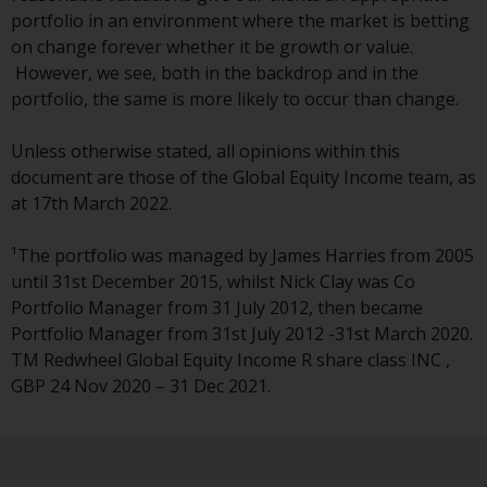
Weise verwendet werden, sollten
portfolio in an environment where the market is betting
Sie Redwheel per E-Mail oder
on change forever whether it be growth or value.
schriftlich darüber informieren.
However, we see, both in the backdrop and in the
Sie haben Anspruch auf eine
portfolio, the same is more likely to occur than change.
Kopie der Informationen, die wir
über Sie gespeichert haben,
Unless otherwise stated, all opinions within this
indem Sie uns schriftlich
document are those of the Global Equity Income team, as
anschreiben und diese anfordern.
at 17th March 2022.
Weitere Informationen finden Sie
in unserer Datenschutz- und
¹The portfolio was managed by James Harries from 2005
Datenschutzrichtlinie und Cookie-
until 31st December 2015, whilst Nick Clay was Co
Richtlinie.
Portfolio Manager from 31 July 2012, then became
Portfolio Manager from 31st July 2012 -31st March 2020.
TM Redwheel Global Equity Income R share class INC ,
GBP 24 Nov 2020 – 31 Dec 2021.
Geltendes Recht
Der Inhalt dieser Website sollte
gemäß den Gesetzen von England