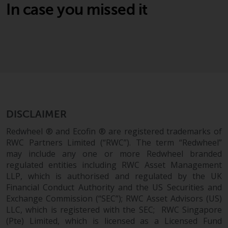
und Wales ausgelegt und geregelt
In case you missed it
werden, und die Gerichte dieser
Gerichtsbarkeit haben die
ausschließliche Zuständigkeit für
alle auftretenden Streitigkeiten,
es sei denn, diese Inhalte
unterliegen ausdrücklich den
Gesetzen von eine andere
Gerichtsbarkeit. Wenn ein
DISCLAIMER
zuständiges Gericht aus
irgendeinem Grund eine
Redwheel ® and Ecofin ® are registered trademarks of
Bestimmung dieses Abschnitts
RWC Partners Limited (“RWC”). The term “Redwheel”
„Wichtige Informationen“ für
may include any one or more Redwheel branded
nicht durchsetzbar befunden hat,
regulated entities including RWC Asset Management
wird diese Bestimmung im
LLP, which is authorised and regulated by the UK
Financial Conduct Authority and the US Securities and
maximal zulässigen Umfang
Exchange Commission (“SEC”); RWC Asset Advisors (US)
durchgesetzt, und der Rest dieser
LLC, which is registered with the SEC; RWC Singapore
‚Wichtigen Informationen“ bleibt
(Pte) Limited, which is licensed as a Licensed Fund
in vollem Umfang in Kraft und