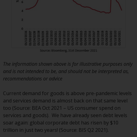
Zu den Fonds im US-Bereich der
Website gehören Produkte, die
gemäß dem Investment Company
Act von 1940 („40 Act Funds“)
registriert sind. Die 40 Act Funds
akzeptieren im Allgemeinen keine
Anlagen von Nicht-US-Personen.
Nicht-US-Personen kann es
The information shown above is for illustrative purposes only
gestattet werden in einen 40-Act-
and is not intended to be, and should not be interpreted as,
Fonds zu investieren,
recommendations or advice
vorbehaltlich der Erfüllung einer
erhöhten Sorgfaltspflicht.
Current demand for goods is above pre-pandemic levels
and services demand is almost back on that same level
Um festzustellen, ob ein 40-Act-
too (Source: BEA Oct 2021 – US consumer spend on
Fonds eine geeignete Anlage für
services and goods). We have already seen debt levels
Sie ist, prüfen Sie sorgfältig die
soar again: global corporate debt has risen by $10
Anlageziele, das Risiko sowie die
trillion in just two years! (Source: BIS Q2 2021).