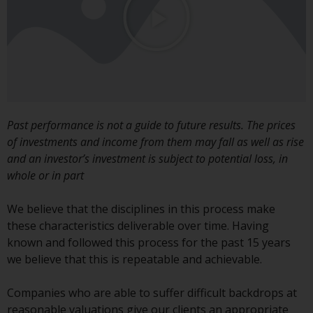
ergibt.
Datenschutz und Privatsphäre
Soweit Informationen, die Sie
Past performance is not a guide to future results. The prices
bereitstellen oder die wir von
of investments and income from them may fall as well as rise
dieser Website erhalten,
and an investor’s investment is subject to potential loss, in
personenbezogene Daten
whole or in part
darstellen, stimmen Sie deren
Verarbeitung durch Redwheel und
We believe that the disciplines in this process make
seine Vertreter und andere Dritte
these characteristics deliverable over time. Having
zu. Alle diese Unternehmen sind
known and followed this process for the past 15 years
verpflichtet, die Vertraulichkeit
we believe that this is repeatable and achievable.
dieser Informationen zu wahren.
Wenn Sie nicht möchten, dass
Companies who are able to suffer difficult backdrops at
Ihre Informationen auf diese
reasonable valuations give our clients an appropriate