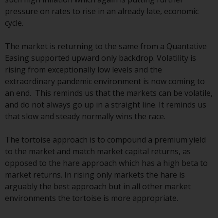
berücksichtigt nicht die
pressure on rates to rise in an already late, economic
Anlagebedürfnisse eines
cycle.
bestimmten Anlegers oder
bestimmter Anleger.
The market is returning to the same from a Quantative
Easing supported upward only backdrop. Volatility is
Nichts auf dieser Website sollte
rising from exceptionally low levels and the
als Anlage-, Steuer-, Rechts- oder
extraordinary pandemic environment is now coming to
sonstige Beratung ausgelegt
an end. This reminds us that the markets can be volatile,
werden.
and do not always go up in a straight line. It reminds us
that slow and steady normally wins the race.
The tortoise approach is to compound a premium yield
Risikowarnung
to the market and match market capital returns, as
opposed to the hare approach which has a high beta to
Die frühere Wertentwicklung
market returns. In rising only markets the hare is
eines von Redwheel verwalteten
arguably the best approach but in all other market
Fonds ist kein Hinweis auf die
environments the tortoise is more appropriate.
zukünftige Wertentwicklung. Der
Wert von Wertpapieren und die