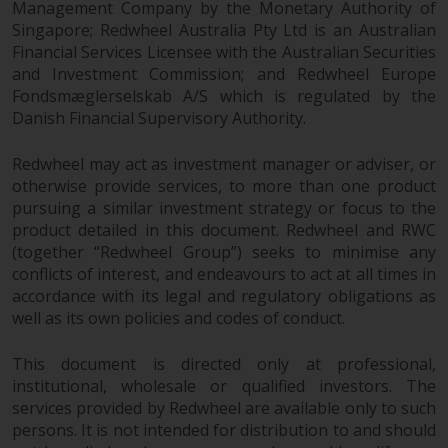
Management Company by the Monetary Authority of
wirksam.
Singapore; Redwheel Australia Pty Ltd is an Australian
Financial Services Licensee with the Australian Securities
and Investment Commission; and Redwheel Europe
Fondsmæglerselskab A/S which is regulated by the
Copyright
Danish Financial Supervisory Authority.
Kein Teil dieser Website darf
Redwheel may act as investment manager or adviser, or
ohne die vorherige schriftliche
otherwise provide services, to more than one product
pursuing a similar investment strategy or focus to the
Genehmigung von Redwheel in
product detailed in this document. Redwheel and RWC
irgendeiner Weise reproduziert
(together “Redwheel Group”) seeks to minimise any
werden. Copyright 2016 ©
conflicts of interest, and endeavours to act at all times in
accordance with its legal and regulatory obligations as
well as its own policies and codes of conduct.
This document is directed only at professional,
institutional, wholesale or qualified investors. The
services provided by Redwheel are available only to such
persons. It is not intended for distribution to and should