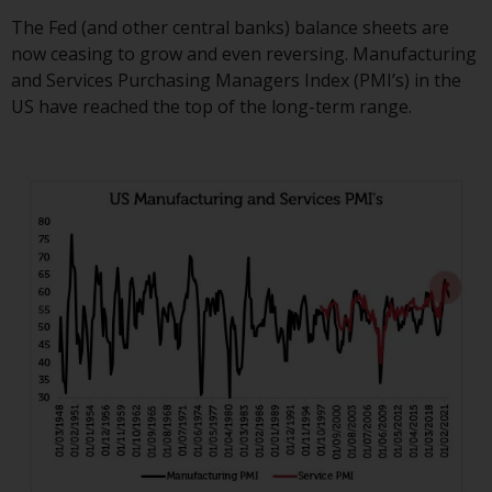
Gebühren und Ausgaben des
Fonds prüfen. Diese und andere
The Fed (and other central banks) balance sheets are
Informationen finden Sie im
now ceasing to grow and even reversing. Manufacturing
Verkaufsprospekt des Fonds, der
and Services Purchasing Managers Index (PMI’s) in the
telefonisch unter 1-855-RWC-
US have reached the top of the long-term range.
FUND erhältlich ist oder indem
Sie
https://www.redwheel.com/us/en/accredit
and-documents/ besuchen. Bitte
lesen Sie den Verkaufsprospekt
sorgfältig durch, bevor Sie
investieren.
Andere auf dieser Website
beschriebene Fonds unterliegen
nicht den gleichen
regulatorischen Anforderungen
wie 40 Act Funds, einschließlich
der Anforderungen an