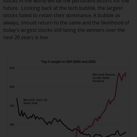
stocks in the world will be the persistent victors for the
und diese zu beachten. Auf dieser
future. Looking back at the tech bubble, the largest
Website erwähnte Produkte oder
stocks failed to retain their dominance. A bubble as
Dienstleistungen sind nur für den
always, should return to the same and the likelihood of
Vertrieb in jenen
today’s largest stocks still being the winners over the
Gerichtsbarkeiten bestimmt, in
next 20 years is low.
denen und an diejenigen
Personen, denen das Anbieten
solcher Produkte und
Dienstleistungen gestattet ist.
Informationen für Anleger in der
Schweiz
Dies ist ein Werbedokument.
Die Informationen auf den