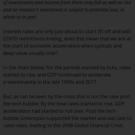
of investments and income from them may fall as well as rise
gleichwertiges Dokument der von
and an investor’s investment is subject to potential loss, in
Redwheel verwalteten Fonds, die
whole or in part
Gründungsdokumente, die
Jahresberichte und, sofern von
Interest rates are only just about to start lift off and with
den jeweiligen von Redwheel
COVID restrictions ending, does this mean that we are at
verwalteten Fonds erstellt, die
the start of economic acceleration when cyclicals and
Halbjahresberichte und/oder das
deep value usually soar?
Basisinformationsblatt (PRIIPs
KID) sind kostenlos erhältlich vom
In the chart below, for the periods marked by ticks, rates
Vertreter in der Schweiz. In Bezug
started to rise, and GDP continued to accelerate
auf die qualifizierten Anlegern in
predominantly in the late 1990s and 2017.
der Schweiz angebotenen Aktien
ist der Erfüllungsort der
But, as can be seen by the cross this is not the case post
eingetragene Sitz des Schweizer
the tech bubble. By the time rates started to rise, GDP
Vertreters. Gerichtsstand ist am
acceleration had started to roll over. Post the tech
Sitz des Schweizer Vertreters
bubble Greenspan supported the market and was late to
oder am Sitz oder Wohnsitz des
raise rates, leading to the 2008 Global Financial Crisis.
Anlegers.