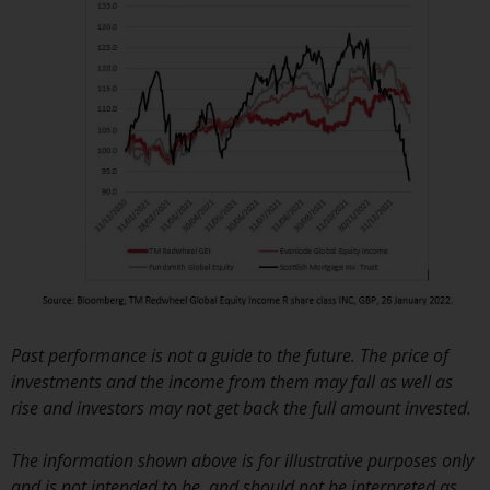
Derivative Instrumente können
mit einem hohen Risiko
verbunden sein. Unterschiedliche
Arten von Fonds oder Anlagen
weisen unterschiedliche
Risikograde auf.
Änderungen am Inhalt
Die auf dieser Website
enthaltenen Informationen
Past performance is not a guide to the future. The price of
werden so wie sie sind zur
investments and the income from them may fall as well as
Verfügung gestellt, können ohne
rise and investors may not get back the full amount invested.
Vorankündigung geändert
werden und es wird keine
The information shown above is for illustrative purposes only
Garantie hinsichtlich ihrer
and is not intended to be, and should not be interpreted as,