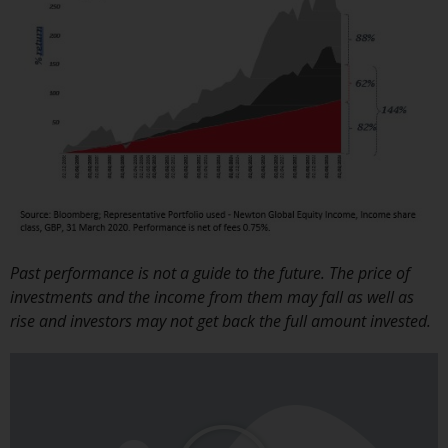
Haftung
Obwohl Redwheel bestrebt ist,
sicherzustellen, dass die
Informationen auf dieser Website
zum Zeitpunkt der
Veröffentlichung korrekt und
vollständig sind, übernimmt
Redwheel keine Gewaehr noch
eines ihrer verbundenen
Unternehmen die
Angemessenheit, Genauigkeit
Past performance is not a guide to the future. The price of
oder Vollständigkeit dieser
investments and the income from them may fall as well as
Informationen und übernehmen
rise and investors may not get back the full amount invested.
keine Haftung, die sich aus dem
Vertrauen auf Ungenauigkeiten,
Auslassung in, oder Verwendung
von oder Vertrauen auf die
Informationen auf dieser Website