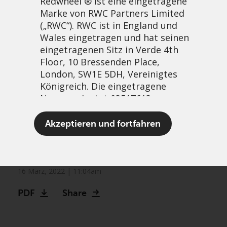
Redwheel ® ist eine eingetragene
Marke von RWC Partners Limited
(„RWC“). RWC ist in England und
Wales eingetragen und hat seinen
eingetragenen Sitz in Verde 4th
Floor, 10 Bressenden Place,
London, SW1E 5DH, Vereinigtes
Königreich. Die eingetragene
Nummer lautet 03517613.
The more things change;
Der Begriff „Redwheel“ kann ein
Akzeptieren und fortfahren
the more they stay the
oder mehrere Unternehmen der
Marke Redwheel umfassen,
same
einschließlich RWC und RWC Asset
Management LLP, die jeweils von
16 März, 2022 | 11:04am
der britischen Financial Conduct
PDF
Share
Authority und, im Fall von RWC
Asset Management LLP, von den
US Securities and Exchange