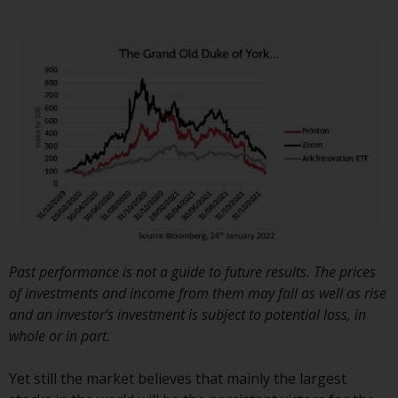
auf Organismen für gemeinsame
Anlagen in Wertpapieren
(UCITS/OGAW) (Richtlinie
2009/65/EG ) und die Richtlinie
über die Verwalter alternativer
Investmentfonds (Richtlinie
2011/61/EU) sowie die
entsprechenden Regelungen, die
diese Regelungen in britisches
Recht umgesetzt und dann beim
Austritt des Vereinigten
Königreichs aus der Europäischen
Union ersetzt haben; es kann
Past performance is not a guide to future results. The prices
jedoch zusätzliche Anforderungen
of investments and income from them may fall as well as rise
oder Formalitäten geben, die Ihre
and an investor’s investment is subject to potential loss, in
Anlage verbieten.
whole or in part.
Dementsprechend sind Sie
verpflichtet, sich über solche
Yet still the market believes that mainly the largest
Einschränkungen zu informieren