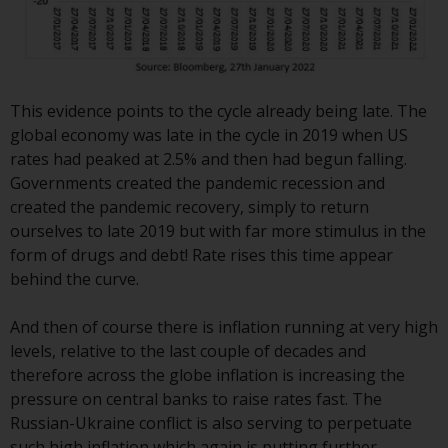
Fähigkeiten von Redwheel und
dient nur zu
Informationszwecken. Keines der
auf dieser Website enthaltenen
This evidence points to the cycle already being late. The
Materialien soll ein
global economy was late in the cycle in 2019 when US
Verkaufsangebot oder eine
rates had peaked at 2.5% and then had begun falling.
Aufforderung oder Aufforderung
Governments created the pandemic recession and
zur Abgabe eines Angebots zum
created the pandemic recovery, simply to return
Kauf von Produkten oder
ourselves to late 2019 but with far more stimulus in the
Dienstleistungen darstellen, die
form of drugs and debt! Rate rises this time appear
von Redwheel oder einem seiner
behind the curve.
verbundenen Unternehmen
bereitgestellt werden, und darf
And then of course there is inflation running at very high
nicht im Zusammenhang mit
levels, relative to the last couple of decades and
einer Anlageentscheidung
therefore across the globe inflation is increasing the
herangezogen werden. Diese
pressure on central banks to raise rates fast. The
Website bietet keine spezifische
Russian-Ukraine conflict is also serving to perpetuate
Anlageberatung und
such high inflation which again is putting further