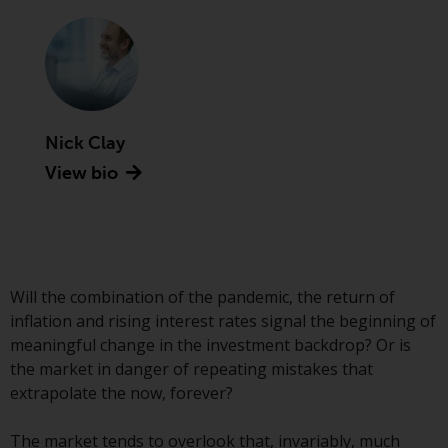
Commission zugelassen und
reguliert werden Exchange
Commission („SEC“); RWC Asset
Advisors (US) LLC, das bei der SEC
registriert ist; RWC Singapore
(Pte) Limited, die von der
Nick Clay
Monetary Authority of Singapore
View bio
als lizenzierte
Fondsverwaltungsgesellschaft
lizenziert ist; Redwheel Australia
Pty Ltd ist ein australischer
Finanzdienstleistungslizenznehmer
bei der Australian Securities and
Will the combination of the pandemic, the return of
Investment Commission; und
inflation and rising interest rates signal the beginning of
Redwheel Europe
meaningful change in the investment backdrop? Or is
Fondsmæglerselskab A/S, die von
the market in danger of repeating mistakes that
der dänischen
extrapolate the now, forever?
Finanzaufsichtsbehörde reguliert
wird.
The market tends to overlook that, invariably, much