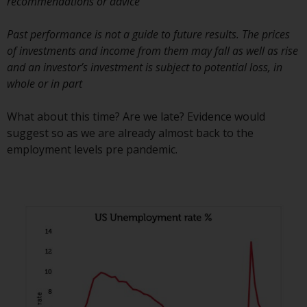
recommendations or advice
und andere Informationen zu den
Teilfonds werden jedoch nicht
Past performance is not a guide to future results. The prices
absichtlich an Personen in
of investments and income from them may fall as well as rise
Ländern verteilt, in denen eine
and an investor’s investment is subject to potential loss, in
solche Verteilung gegen lokale
whole or in part
Gesetze oder Vorschriften
verstoßen würde.
What about this time? Are we late? Evidence would
suggest so as we are already almost back to the
employment levels pre pandemic.
Informationen für Anleger in den
USA
Diese Website ist weder ein
Angebot zum Verkauf noch eine
Aufforderung zur Beteiligung an
privaten oder registrierten
Fonds, die über Redwheel
angeboten werden.