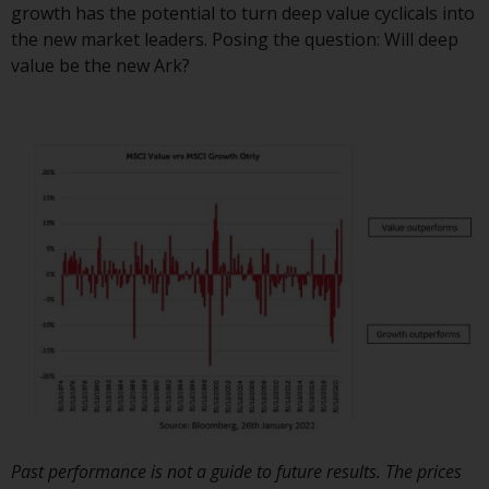
durch die FINMA. Redwheel-
growth has the potential to turn deep value cyclicals into
verwaltete Fonds, die nicht von
the new market leaders. Posing the question: Will deep
der FINMA bewilligt wurden,
value be the new Ark?
dürfen in der Schweiz nur
qualifizierten Anlegern im Sinne
von Artikel 10 Absatz 1
angeboten werden. 3 und Abs.
3ter KAG („Qualifizierte Anleger“).
Der Vertreter der von Redwheel
verwalteten Fonds in der Schweiz
ist FIRST INDEPENDENT FUND
SERVICES LTD, Feldeggstrasse 12,
CH-8008 Zürich. Zahlstelle der von
Redwheel verwalteten Fonds in
der Schweiz ist die Helvetische
Bank AG, Seefeldstrasse 215, CH-
8008 Zürich. Der
Past performance is not a guide to future results. The prices
Verkaufsprospekt oder ein