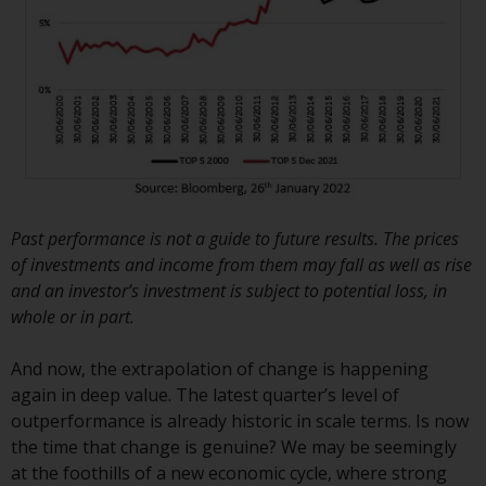
folgenden Seiten beziehen sich
auf ausländische Organismen für
kollektive Kapitalanlagen, die von
RWC Asset Management LLP oder
einem ihrer verbundenen
Unternehmen verwaltet werden
(die „von Redwheel verwalteten
Fonds“). Einige der von Redwheel
verwalteten Fonds, auf die auf
dieser Website verwiesen wird,
Past performance is not a guide to future results. The prices
wurden nicht von der
of investments and income from them may fall as well as rise
Eidgenössischen
and an investor’s investment is subject to potential loss, in
Finanzmarktaufsicht („FINMA“)
whole or in part.
zugelassen und Anleger genießen
daher nicht den vollen
And now, the extrapolation of change is happening
Anlegerschutz nach dem
again in deep value. The latest quarter’s level of
Bundesgesetz über die
outperformance is already historic in scale terms. Is now
kollektiven Kapitalanlagen von 23.
the time that change is genuine? We may be seemingly
Juni 2006 («KAG») oder Aufsicht
at the foothills of a new economic cycle, where strong