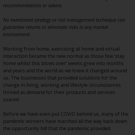
haben, richtet sich diese Website
recommendations or advice.
nicht an eine bestimmte
Gerichtsbarkeit und Sie betreten
No investment strategy or risk management technique can
eine globale Website. Auf dieser
guarantee returns or eliminate risks in any market
Website erwähnte Produkte oder
environment.
Dienstleistungen unterliegen
gesetzlichen und behördlichen
Working from home, exercising at home and virtual
Anforderungen und sind
interaction became the new normal as those few ‘stay
möglicherweise nicht in allen
home whilst this blows over’ weeks grew into months
Gerichtsbarkeiten verfügbar. Auf
and years and the world as we knew it changed around
dieser Website erwähnte
us. The businesses that provided solutions for the
Produkte oder Dienstleistungen
change in living, working and lifestyle circumstances
werden auf der Grundlage
thrived as demand for their products and services
bestimmter Registrierungen in
soared.
relevanten Gerichtsbarkeiten
gemäß den Europäischen
Before we have even put COVID behind us, many of the
Richtlinien zur Koordinierung von
pandemic winners have marched all the way back down
Gesetzen, Vorschriften und
the opportunity hill that the pandemic provided.
Verwaltungsvorschriften in Bezug