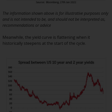
Investmentfonds, Anlegern
bestimmte regelmäßige und
The information shown above is for illustrative purposes only
standardisierte Preis- und
and is not intended to be, and should not be interpreted as,
Bewertungsinformationen zur
recommendations or advice
Verfügung zu stellen. Qualifizierte
potenzielle Anleger sollten vor
Meanwhile, the yield curve is flattening when it
einer Anlage in diese Fonds das
historically steepens at the start of the cycle.
Angebotsprospekt und andere
zugehörige Fondsdokumente
konsultieren, um eine
vollständige Liste der Risiken und
andere relevante Informationen
zu erhalten.
Produkte und Dienstleistungen
Diese Website beschreibt die