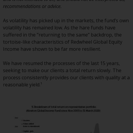
Genauigkeit, Vollständigkeit oder
recommendations or advice.
Eignung für einen bestimmten
Zweck übernommen. Redwheel
As volatility has picked up in the markets, the fund’s own
hat seine eigenen Ansichten und
volatility has remained low. As the hare funds have
Meinungen auf dieser Website
suffered in the “returning to the same” backdrop, the
(oder denen seiner verbundenen
tortoise-like characteristics of Redwheel Global Equity
Unternehmen) geäußert, und
Income have shown to be far more resilient.
diese können sich ohne
Vorankündigung ändern.
We have resumed the processes of the last 15 years,
Redwheel ist nicht verpflichtet,
seeking to make our clients a total return slowly. The
Informationen zu aktualisieren,
process consistently provides our clients with quality at a
und Leser sollten sich bei einer
reasonable yield.¹
Anlageentscheidung nicht
ausschließlich auf die auf dieser
Website enthaltenen
Informationen verlassen.