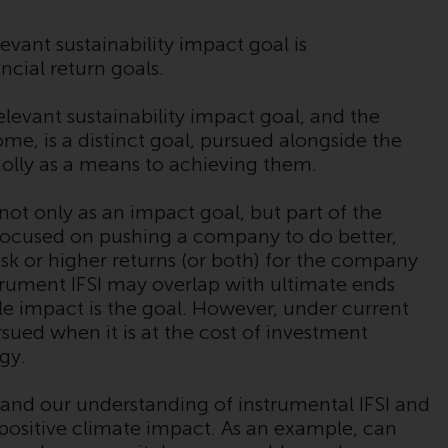
bestimmter Registrierungen in relevanten
Gerichtsbarkeiten gemäß den Europäischen
evant sustainability impact goal is
Richtlinien zur Koordinierung von Gesetzen,
ancial return goals.
Vorschriften und Verwaltungsvorschriften in
Bezug auf Organismen für gemeinsame
elevant sustainability impact goal, and the
Anlagen in Wertpapieren (UCITS/OGAW)
me, is a distinct goal, pursued alongside the
(Richtlinie 2009/65/EG ) und die Richtlinie
wholly as a means to achieving them.
über die Verwalter alternativer
Investmentfonds (Richtlinie 2011/61/EU)
not only as an impact goal, but part of the
sowie die entsprechenden Regelungen, die
s focused on pushing a company to do better,
diese Regelungen in britisches Recht
s risk or higher returns (or both) for the company
umgesetzt und dann beim Austritt des
trument IFSI may overlap with ultimate ends
Vereinigten Königreichs aus der
able impact is the goal. However, under current
Europäischen Union ersetzt haben; es kann
sued when it is at the cost of investment
jedoch zusätzliche Anforderungen oder
egy.
Formalitäten geben, die Ihre Anlage
verbieten. Dementsprechend sind Sie
xpand our understanding of instrumental IFSI and
verpflichtet, sich über solche
 positive climate impact. As an example, can
Einschränkungen zu informieren und diese