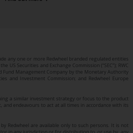
Zugang zu Informationen über Redwheel
Funds, eine Investmentgesellschaft, die als
„Société d’Investissement à Capital Variable“
nach luxemburgischem Recht gegründet
wurde. Die Teilfonds von Redwheel Funds,
auf die auf der Website verwiesen wird,
werden nur durch den aktuellen
Verkaufsprospekt angeboten. Der
ude any one or more Redwheel branded regulated entities
Verkaufsprospekt enthält vollständigere
 the US Securities and Exchange Commission (“SEC”); RWC
Informationen über die Teilfonds,
censed Fund Management Company by the Monetary Authority
einschließlich der Anlageziele, Gebühren und
urities and Investment Commission; and Redwheel Europe
Ausgaben. Der Verkaufsprospekt und andere
Informationen zu den Teilfonds werden
ng a similar investment strategy or focus to the product
jedoch nicht absichtlich an Personen in
 and endeavours to act at all times in accordance with its
Ländern verteilt, in denen eine solche
Verteilung gegen lokale Gesetze oder
Vorschriften verstoßen würde.
 by Redwheel are available only to such persons. It is not
r in any jurisdiction or for distribution to, or use by, any