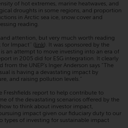
Partners Limited („RWC“) herausgegeben
ensity of hot extremes, marine heatwaves, and
wurden, gelesen und anerkannt haben und
ogical droughts in some regions, and proportion
damit einverstanden sind. Diese Website
uctions in Arctic sea ice, snow cover and
kann Werbung enthalten.
ressing reading.
 and attention, but very much worth reading
for Impact’’ (
link
). It was sponsored by the
Zugang unterliegt lokalen Beschränkungen
s an attempt to move investing into an era of
port in 2005 did for ESG integration. It clearly
Obwohl Sie ein Land ausgewählt haben,
ord from the UNEP’s Inger Anderson says “The
richtet sich diese Website nicht an eine
sual is having a devastating impact by
bestimmte Gerichtsbarkeit und Sie betreten
e, and raising pollution levels.”
eine globale Website. Auf dieser Website
erwähnte Produkte oder Dienstleistungen
Freshfields report to help contribute to
unterliegen gesetzlichen und behördlichen
e of the devastating scenarios offered by the
Anforderungen und sind möglicherweise
 how to think about investor impact,
nicht in allen Gerichtsbarkeiten verfügbar.
 pursuing impact given our fiduciary duty to our
Auf dieser Website erwähnte Produkte oder
o types of investing for sustainable impact
Dienstleistungen werden auf der Grundlage