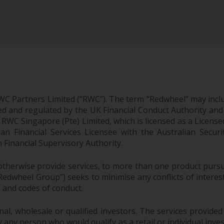
WC Partners Limited (“RWC”). The term “Redwheel” may incl
d and regulated by the UK Financial Conduct Authority and
EC; RWC Singapore (Pte) Limited, which is licensed as a Li
lian Financial Services Licensee with the Australian Sec
Financial Supervisory Authority.
therwise provide services, to more than one product pursui
dwheel Group”) seeks to minimise any conflicts of interest,
s and codes of conduct.
onal, wholesale or qualified investors. The services provided
 any person who would qualify as a retail or individual investo