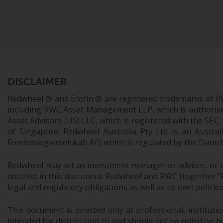
DISCLAIMER
Redwheel ® and Ecofin ® are registered trademarks of R
including RWC Asset Management LLP, which is authorise
Asset Advisors (US) LLC, which is registered with the S
of Singapore; Redwheel Australia Pty Ltd is an Austra
Fondsmæglerselskab A/S which is regulated by the Danish 
Redwheel may act as investment manager or adviser, or o
detailed in this document. Redwheel and RWC (together “Re
legal and regulatory obligations as well as its own policie
This document is directed only at professional, instituti
intended for distribution to and should not be relied on by