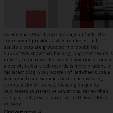
der von Redwheel verwalteten Fonds in der
Schweiz ist die Helvetische Bank AG,
Seefeldstrasse 215, CH-8008 Zürich. Der
Verkaufsprospekt oder ein gleichwertiges
Dokument der von Redwheel verwalteten
Fonds, die Gründungsdokumente, die
As England’s World Cup campaign unfolds, the
Jahresberichte und, sofern von den
tournament provides a vivid reminder that
jeweiligen von Redwheel verwalteten Fonds
sensible bets are grounded in probabilities.
erstellt, die Halbjahresberichte und/oder
Supporters know that backing long-shot teams is
das Basisinformationsblatt (PRIIPs KID) sind
unlikely to be rewarded, while favouring stronger
kostenlos erhältlich vom Vertreter in der
sides with clear track records is more prudent. In
Schweiz. In Bezug auf die qualifizierten
his latest blog, Shaul Rosten of Redwheel's Value
Anlegern in der Schweiz angebotenen Aktien
& Income team examines how value investing
ist der Erfüllungsort der eingetragene Sitz
adopts a similar stance, focusing on quality
des Schweizer Vertreters. Gerichtsstand ist
businesses at attractive valuations, rather than
am Sitz des Schweizer Vertreters oder am
richly priced growth narratives with low odds of
Sitz oder Wohnsitz des Anlegers.
delivery.
Find out more
Bestimmte Personen haben möglicherweise