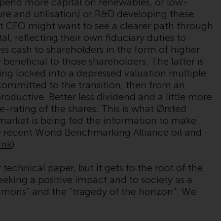
pend more capital on renewables, or low-
zu beachten. Auf dieser Website erwähnte
re and utilisation) or R&D developing these
Produkte oder Dienstleistungen sind nur für
t CFO might want to see a clearer path through
den Vertrieb in jenen Gerichtsbarkeiten
l, reflecting their own fiduciary duties to
bestimmt, in denen und an diejenigen
ss cash to shareholders in the form of higher
Personen, denen das Anbieten solcher
beneficial to those shareholders. The latter is
Produkte und Dienstleistungen gestattet ist.
eing locked into a depressed valuation multiple
ommitted to the transition, then from an
oductive. Better less dividend and a little more
re-rating of the shares. This is what Ørsted
Informationen für Anleger in der Schweiz
he market is being fed the information to make
 recent World Benchmarking Alliance oil and
Dies ist ein Werbedokument.
link
)
Die Informationen auf den folgenden Seiten
technical paper, but it gets to the root of the
beziehen sich auf ausländische Organismen
eking a positive impact and to society as a
für kollektive Kapitalanlagen, die von RWC
ommons” and the “tragedy of the horizon”. We
Asset Management LLP oder einem ihrer
verbundenen Unternehmen verwaltet