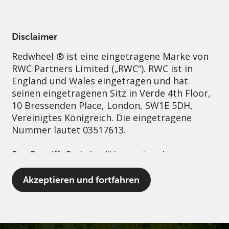
German
Switzerland
Professional
Disclaimer
Redwheel ® ist eine eingetragene Marke von
Nachhaltigkeit
Governance
Kontakt
RWC Partners Limited („RWC“). RWC ist in
England und Wales eingetragen und hat
seinen eingetragenen Sitz in Verde 4th Floor,
10 Bressenden Place, London, SW1E 5DH,
Vereinigtes Königreich. Die eingetragene
Nummer lautet 03517613.
Der Begriff „Redwheel“ kann ein oder
mehrere Unternehmen der Marke Redwheel
umfassen, einschließlich RWC und RWC Asset
Akzeptieren und fortfahren
Management LLP, die jeweils von der
britischen Financial Conduct Authority und,
im Fall von RWC Asset Management LLP, von
den US Securities and Exchange Commission