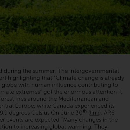
zugelassen und reguliert werden Exchange
Commission („SEC“); RWC Asset Advisors (US)
LLC, das bei der SEC registriert ist; RWC
Singapore (Pte) Limited, die von der
Monetary Authority of Singapore als
lizenzierte Fondsverwaltungsgesellschaft
lizenziert ist; Redwheel Australia Pty Ltd ist
ein australischer
Finanzdienstleistungslizenznehmer bei der
Australian Securities and Investment
ed during the summer. The Intergovernmental
Commission; und Redwheel Europe
rt highlighting that “Climate change is already
Fondsmæglerselskab A/S, die von der
he globe with human influence contributing to
dänischen Finanzaufsichtsbehörde reguliert
mate extremes” got the enormous attention it
wird.
forest fires around the Mediterranean and
entral Europe, while Canada experienced its
Durch den Zugriff auf diese Website erklären
th
49.9 degrees Celsius On June 30
(
link
). AR6
Sie, dass Sie die folgenden
er events are expected “Many changes in the
Geschäftsbedingungen, wie sie von RWC
lation to increasing global warming. They