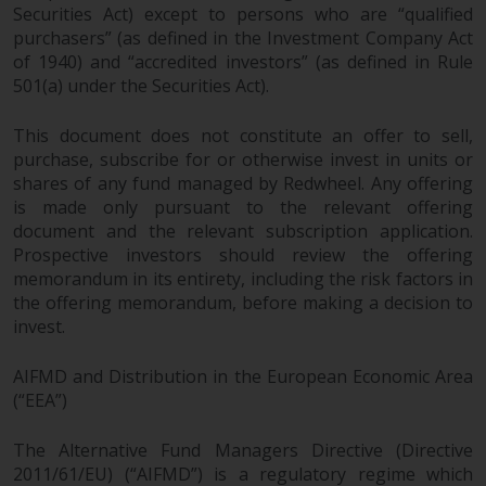
berücksichtigt nicht die
Securities Act) except to persons who are “qualified
Anlagebedürfnisse eines
purchasers” (as defined in the Investment Company Act
bestimmten Anlegers oder
of 1940) and “accredited investors” (as defined in Rule
bestimmter Anleger.
501(a) under the Securities Act).
Nichts auf dieser Website sollte
This document does not constitute an offer to sell,
als Anlage-, Steuer-, Rechts- oder
purchase, subscribe for or otherwise invest in units or
sonstige Beratung ausgelegt
shares of any fund managed by Redwheel. Any offering
is made only pursuant to the relevant offering
werden.
document and the relevant subscription application.
Prospective investors should review the offering
memorandum in its entirety, including the risk factors in
the offering memorandum, before making a decision to
Risikowarnung
invest.
Die frühere Wertentwicklung
AIFMD and Distribution in the European Economic Area
eines von Redwheel verwalteten
(“EEA”)
Fonds ist kein Hinweis auf die
zukünftige Wertentwicklung. Der
The Alternative Fund Managers Directive (Directive
Wert von Wertpapieren und die
2011/61/EU) (“AIFMD”) is a regulatory regime which