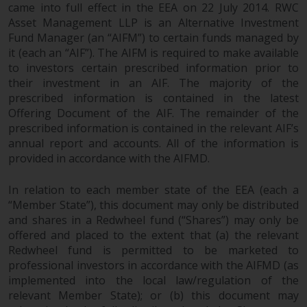
daraus erzielten Erträge können
came into full effect in the EEA on 22 July 2014. RWC
sowohl fallen als auch steigen.
Asset Management LLP is an Alternative Investment
Fund Manager (an “AIFM”) to certain funds managed by
Mit Investitionen in die von
it (each an “AIF”). The AIFM is required to make available
Redwheel und seinen
to investors certain prescribed information prior to
verbundenen Unternehmen
their investment in an AIF. The majority of the
angebotenen Produkte und
prescribed information is contained in the latest
Dienstleistungen sind erhebliche
Offering Document of the AIF. The remainder of the
Risiken verbunden.
prescribed information is contained in the relevant AIF’s
Wechselkursschwankungen
annual report and accounts. All of the information is
können sich positiv oder negativ
provided in accordance with the AIFMD.
auf den Wert von auf
Fremdwährungen lautenden
In relation to each member state of the EEA (each a
Finanzinstrumenten auswirken.
“Member State”), this document may only be distributed
Bestimmte Anlagen,
and shares in a Redwheel fund (“Shares”) may only be
offered and placed to the extent that (a) the relevant
insbesondere alternative Fonds
Redwheel fund is permitted to be marketed to
und Emerging Markets,
professional investors in accordance with the AIFMD (as
beinhalten ein
implemented into the local law/regulation of the
überdurchschnittliches Risiko und
relevant Member State); or (b) this document may
sind als langfristig anzusehen.