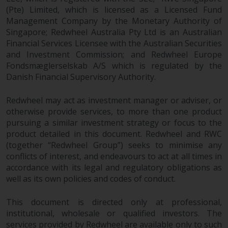
(Pte) Limited, which is licensed as a Licensed Fund
Bestimmte Personen haben
Management Company by the Monetary Authority of
möglicherweise Zugang zu
Singapore; Redwheel Australia Pty Ltd is an Australian
Informationen über Redwheel
Financial Services Licensee with the Australian Securities
Funds, eine
and Investment Commission; and Redwheel Europe
Investmentgesellschaft, die als
Fondsmæglerselskab A/S which is regulated by the
„Société d’Investissement à
Danish Financial Supervisory Authority.
Capital Variable“ nach
luxemburgischem Recht
Redwheel may act as investment manager or adviser, or
gegründet wurde. Die Teilfonds
otherwise provide services, to more than one product
von Redwheel Funds, auf die auf
pursuing a similar investment strategy or focus to the
product detailed in this document. Redwheel and RWC
der Website verwiesen wird,
(together “Redwheel Group”) seeks to minimise any
werden nur durch den aktuellen
conflicts of interest, and endeavours to act at all times in
Verkaufsprospekt angeboten. Der
accordance with its legal and regulatory obligations as
Verkaufsprospekt enthält
well as its own policies and codes of conduct.
vollständigere Informationen
über die Teilfonds, einschließlich
This document is directed only at professional,
der Anlageziele, Gebühren und
institutional, wholesale or qualified investors. The
Ausgaben. Der Verkaufsprospekt
services provided by Redwheel are available only to such