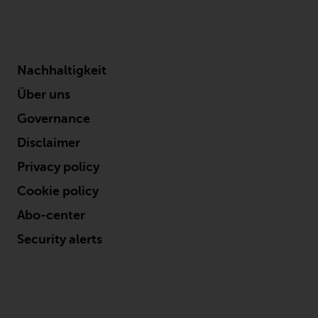
Haftung
Obwohl Redwheel bestrebt ist,
sicherzustellen, dass die
Nachhaltigkeit
Informationen auf dieser Website
zum Zeitpunkt der
Über uns
Veröffentlichung korrekt und
Governance
vollständig sind, übernimmt
Redwheel keine Gewaehr noch
Disclaimer
eines ihrer verbundenen
Privacy policy
Unternehmen die
Cookie policy
Angemessenheit, Genauigkeit
oder Vollständigkeit dieser
Abo-center
Informationen und übernehmen
Security alerts
keine Haftung, die sich aus dem
Vertrauen auf Ungenauigkeiten,
Auslassung in, oder Verwendung
von oder Vertrauen auf die
Informationen auf dieser Website