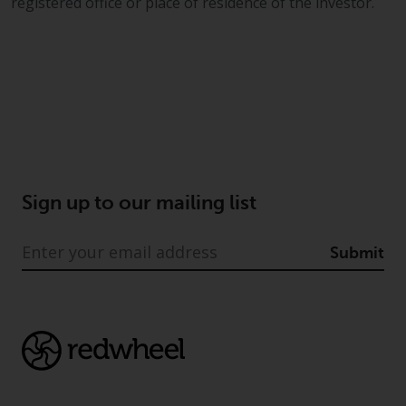
Genauigkeit, Vollständigkeit oder
registered office or place of residence of the investor.
Eignung für einen bestimmten
Zweck übernommen. Redwheel
hat seine eigenen Ansichten und
Meinungen auf dieser Website
(oder denen seiner verbundenen
Unternehmen) geäußert, und
diese können sich ohne
Vorankündigung ändern.
Redwheel ist nicht verpflichtet,
Sign up to our mailing list
Informationen zu aktualisieren,
und Leser sollten sich bei einer
Submit
Anlageentscheidung nicht
ausschließlich auf die auf dieser
Website enthaltenen
Informationen verlassen.