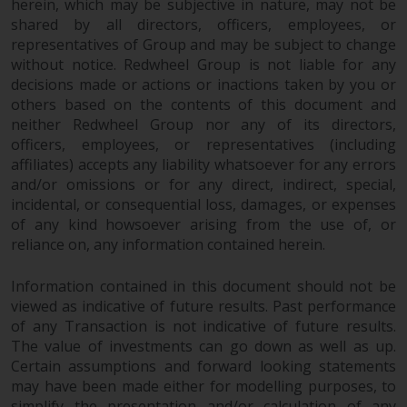
Gebühren und Ausgaben des
herein, which may be subjective in nature, may not be
Fonds prüfen. Diese und andere
shared by all directors, officers, employees, or
Informationen finden Sie im
representatives of Group and may be subject to change
without notice. Redwheel Group is not liable for any
Verkaufsprospekt des Fonds, der
decisions made or actions or inactions taken by you or
telefonisch unter 1-855-RWC-
others based on the contents of this document and
FUND erhältlich ist oder indem
neither Redwheel Group nor any of its directors,
Sie
officers, employees, or representatives (including
https://www.redwheel.com/us/en/accredit
affiliates) accepts any liability whatsoever for any errors
and-documents/ besuchen. Bitte
and/or omissions or for any direct, indirect, special,
lesen Sie den Verkaufsprospekt
incidental, or consequential loss, damages, or expenses
sorgfältig durch, bevor Sie
of any kind howsoever arising from the use of, or
investieren.
reliance on, any information contained herein.
Andere auf dieser Website
Information contained in this document should not be
beschriebene Fonds unterliegen
viewed as indicative of future results. Past performance
of any Transaction is not indicative of future results.
nicht den gleichen
The value of investments can go down as well as up.
regulatorischen Anforderungen
Certain assumptions and forward looking statements
wie 40 Act Funds, einschließlich
may have been made either for modelling purposes, to
der Anforderungen an
simplify the presentation and/or calculation of any