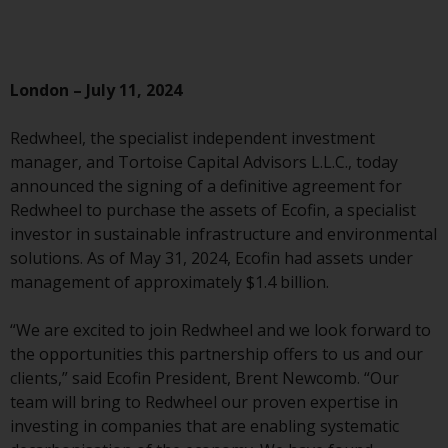
Commission zugelassen und
reguliert werden Exchange
Commission („SEC“); RWC Asset
Advisors (US) LLC, das bei der SEC
London – July 11, 2024
registriert ist; RWC Singapore
(Pte) Limited, die von der
Redwheel, the specialist independent investment
Monetary Authority of Singapore
manager, and Tortoise Capital Advisors L.L.C., today
als lizenzierte
announced the signing of a definitive agreement for
Fondsverwaltungsgesellschaft
Redwheel to purchase the assets of Ecofin, a specialist
lizenziert ist; Redwheel Australia
investor in sustainable infrastructure and environmental
Pty Ltd ist ein australischer
solutions. As of May 31, 2024, Ecofin had assets under
Finanzdienstleistungslizenznehmer
management of approximately $1.4 billion.
bei der Australian Securities and
Investment Commission; und
“We are excited to join Redwheel and we look forward to
Redwheel Europe
the opportunities this partnership offers to us and our
Fondsmæglerselskab A/S, die von
clients,” said Ecofin President, Brent Newcomb. “Our
der dänischen
team will bring to Redwheel our proven expertise in
Finanzaufsichtsbehörde reguliert
investing in companies that are enabling systematic
wird.