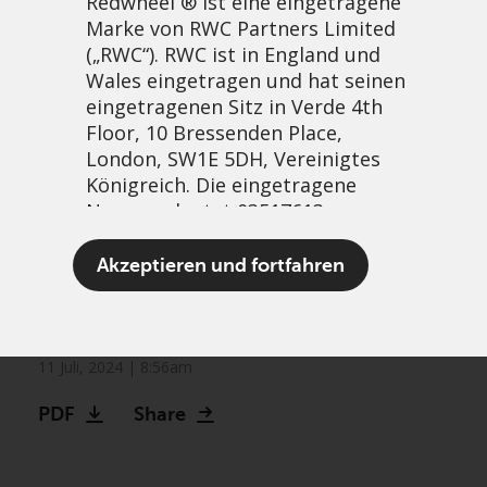
Redwheel ® ist eine eingetragene
Marke von RWC Partners Limited
(„RWC“). RWC ist in England und
Wales eingetragen und hat seinen
eingetragenen Sitz in Verde 4th
Floor, 10 Bressenden Place,
London, SW1E 5DH, Vereinigtes
Königreich. Die eingetragene
Nummer lautet 03517613.
Redwheel expands global
Der Begriff „Redwheel“ kann ein
Akzeptieren und fortfahren
and sustainable footprint
oder mehrere Unternehmen der
Marke Redwheel umfassen,
with acquisition of Ecofin
einschließlich RWC und RWC Asset
Management LLP, die jeweils von
11 Juli, 2024 | 8:56am
der britischen Financial Conduct
PDF
Share
Authority und, im Fall von RWC
Asset Management LLP, von den
US Securities and Exchange