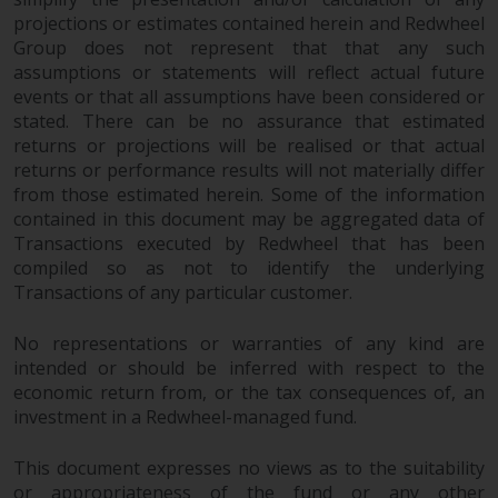
Investmentfonds, Anlegern
projections or estimates contained herein and Redwheel
bestimmte regelmäßige und
Group does not represent that that any such
standardisierte Preis- und
assumptions or statements will reflect actual future
Bewertungsinformationen zur
events or that all assumptions have been considered or
Verfügung zu stellen. Qualifizierte
stated. There can be no assurance that estimated
potenzielle Anleger sollten vor
returns or projections will be realised or that actual
einer Anlage in diese Fonds das
returns or performance results will not materially differ
from those estimated herein. Some of the information
Angebotsprospekt und andere
contained in this document may be aggregated data of
zugehörige Fondsdokumente
Transactions executed by Redwheel that has been
konsultieren, um eine
compiled so as not to identify the underlying
vollständige Liste der Risiken und
Transactions of any particular customer.
andere relevante Informationen
zu erhalten.
No representations or warranties of any kind are
intended or should be inferred with respect to the
economic return from, or the tax consequences of, an
investment in a Redwheel-managed fund.
Produkte und Dienstleistungen
This document expresses no views as to the suitability
Diese Website beschreibt die
or appropriateness of the fund or any other