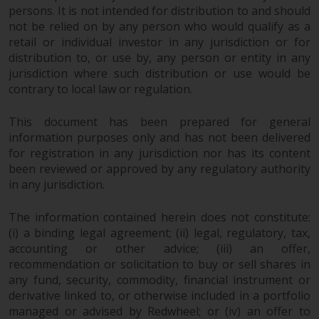
und andere Informationen zu den
persons. It is not intended for distribution to and should
Teilfonds werden jedoch nicht
not be relied on by any person who would qualify as a
absichtlich an Personen in
retail or individual investor in any jurisdiction or for
Ländern verteilt, in denen eine
distribution to, or use by, any person or entity in any
jurisdiction where such distribution or use would be
solche Verteilung gegen lokale
contrary to local law or regulation.
Gesetze oder Vorschriften
verstoßen würde.
This document has been prepared for general
information purposes only and has not been delivered
for registration in any jurisdiction nor has its content
been reviewed or approved by any regulatory authority
Informationen für Anleger in den
in any jurisdiction.
USA
The information contained herein does not constitute:
Diese Website ist weder ein
(i) a binding legal agreement; (ii) legal, regulatory, tax,
Angebot zum Verkauf noch eine
accounting or other advice; (iii) an offer,
Aufforderung zur Beteiligung an
recommendation or solicitation to buy or sell shares in
privaten oder registrierten
any fund, security, commodity, financial instrument or
derivative linked to, or otherwise included in a portfolio
Fonds, die über Redwheel
managed or advised by Redwheel; or (iv) an offer to
angeboten werden.