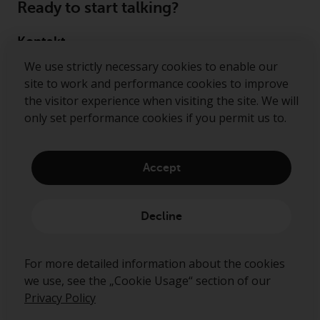
Ready to start talking?
ergibt.
Kontakt
We use strictly necessary cookies to enable our
Follow us
Datenschutz und Privatsphäre
site to work and performance cookies to improve
the visitor experience when visiting the site. We will
Redwheel ® and Ecofin ® are registered trademarks
Soweit Informationen, die Sie
only set performance cookies if you permit us to.
of RWC Partners Limited. The term “Redwheel” may
bereitstellen oder die wir von
include any one or more Redwheel regulated entities
dieser Website erhalten,
including RWC Asset Management LLP, which is
personenbezogene Daten
Accept
authorised and regulated by the Financial Conduct
darstellen, stimmen Sie deren
Authority in the United Kingdom (“RWC”). RWC is
Verarbeitung durch Redwheel und
incorporated in England and Wales with its
seine Vertreter und andere Dritte
Decline
registered office at Verde 4th Floor, 10 Bressenden
zu. Alle diese Unternehmen sind
Place, London, SW1E 5DH, United Kingdom and its
verpflichtet, die Vertraulichkeit
registered number is OC332015.
For more detailed information about the cookies
dieser Informationen zu wahren.
we use, see the „Cookie Usage“ section of our
Wenn Sie nicht möchten, dass
Privacy Policy
Ihre Informationen auf diese