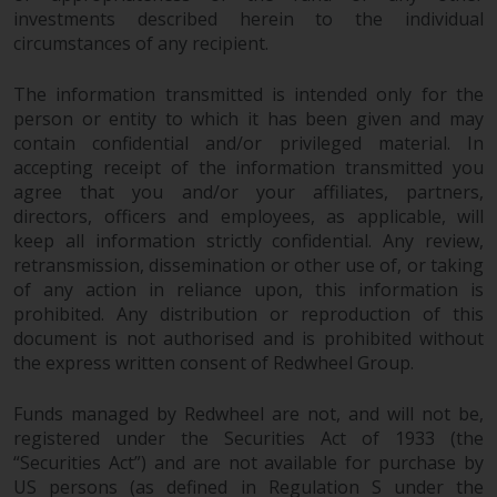
Fähigkeiten von Redwheel und
investments described herein to the individual
circumstances of any recipient.
dient nur zu
Informationszwecken. Keines der
The information transmitted is intended only for the
auf dieser Website enthaltenen
person or entity to which it has been given and may
Materialien soll ein
contain confidential and/or privileged material. In
Verkaufsangebot oder eine
accepting receipt of the information transmitted you
Aufforderung oder Aufforderung
agree that you and/or your affiliates, partners,
zur Abgabe eines Angebots zum
directors, officers and employees, as applicable, will
Kauf von Produkten oder
keep all information strictly confidential. Any review,
Dienstleistungen darstellen, die
retransmission, dissemination or other use of, or taking
von Redwheel oder einem seiner
of any action in reliance upon, this information is
verbundenen Unternehmen
prohibited. Any distribution or reproduction of this
bereitgestellt werden, und darf
document is not authorised and is prohibited without
the express written consent of Redwheel Group.
nicht im Zusammenhang mit
einer Anlageentscheidung
Funds managed by Redwheel are not, and will not be,
herangezogen werden. Diese
registered under the Securities Act of 1933 (the
Website bietet keine spezifische
“Securities Act”) and are not available for purchase by
Anlageberatung und
US persons (as defined in Regulation S under the