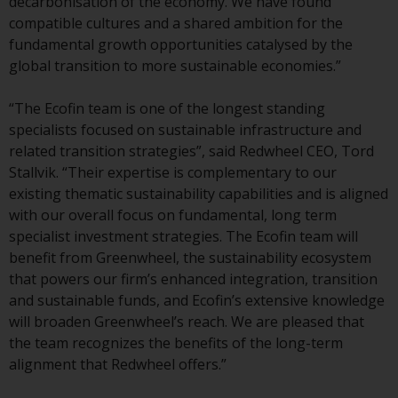
decarbonisation of the economy. We have found
compatible cultures and a shared ambition for the
Durch den Zugriff auf diese
fundamental growth opportunities catalysed by the
Website erklären Sie, dass Sie die
global transition to more sustainable economies.”
folgenden
Geschäftsbedingungen, wie sie
“The Ecofin team is one of the longest standing
von RWC Partners Limited („RWC“)
specialists focused on sustainable infrastructure and
herausgegeben wurden, gelesen
related transition strategies”, said Redwheel CEO, Tord
und anerkannt haben und damit
Stallvik. “Their expertise is complementary to our
einverstanden sind. Diese
existing thematic sustainability capabilities and is aligned
Website kann Werbung
with our overall focus on fundamental, long term
enthalten.
specialist investment strategies. The Ecofin team will
benefit from Greenwheel, the sustainability ecosystem
that powers our firm’s enhanced integration, transition
and sustainable funds, and Ecofin’s extensive knowledge
Zugang unterliegt lokalen
will broaden Greenwheel’s reach. We are pleased that
Beschränkungen
the team recognizes the benefits of the long-term
alignment that Redwheel offers.”
Obwohl Sie ein Land ausgewählt