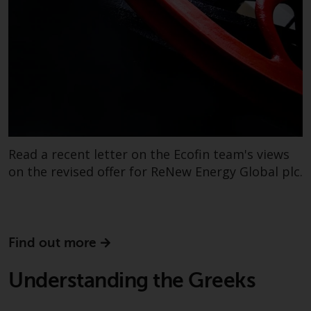
und diese zu beachten. Auf dieser
Website erwähnte Produkte oder
Dienstleistungen sind nur für den
Vertrieb in jenen
Gerichtsbarkeiten bestimmt, in
denen und an diejenigen
Personen, denen das Anbieten
solcher Produkte und
Dienstleistungen gestattet ist.
Read a recent letter on the Ecofin team's views
on the revised offer for ReNew Energy Global plc.
Informationen für Anleger in der
Schweiz
Find out more
Dies ist ein Werbedokument.
Understanding the Greeks
Die Informationen auf den