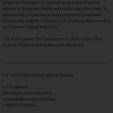
haben, richtet sich diese Website
Moelis & Company LLC served as exclusive financial
nicht an eine bestimmte
adviser to Tortoise Capital and Ecofin. Morgan, Lewis &
Gerichtsbarkeit und Sie betreten
Bockius UK LLP served as legal counsel to Redwheel.
eine globale Website. Auf dieser
Bryan Cave Leighton Paisner LLP served as legal counsel
Website erwähnte Produkte oder
to Tortoise Capital and Ecofin.
Dienstleistungen unterliegen
gesetzlichen und behördlichen
The firms expect the transaction to close in the third
Anforderungen und sind
quarter. Financial terms were not disclosed.
möglicherweise nicht in allen
Gerichtsbarkeiten verfügbar. Auf
dieser Website erwähnte
Produkte oder Dienstleistungen
werden auf der Grundlage
For more information, please contact
bestimmter Registrierungen in
relevanten Gerichtsbarkeiten
For Redwheel:
gemäß den Europäischen
Montfort Communications
Richtlinien zur Koordinierung von
redwheel@montfort.london
Gesetzen, Vorschriften und
+44(0)7757299250
Verwaltungsvorschriften in Bezug