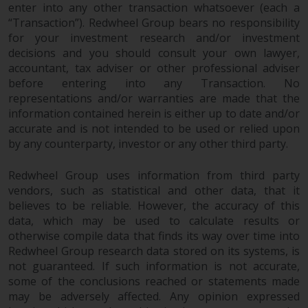
enter into any other transaction whatsoever (each a
“Transaction”). Redwheel Group bears no responsibility
Zu den Fonds im US-Bereich der
for your investment research and/or investment
Website gehören Produkte, die
decisions and you should consult your own lawyer,
gemäß dem Investment Company
accountant, tax adviser or other professional adviser
Act von 1940 („40 Act Funds“)
before entering into any Transaction. No
registriert sind. Die 40 Act Funds
representations and/or warranties are made that the
akzeptieren im Allgemeinen keine
information contained herein is either up to date and/or
Anlagen von Nicht-US-Personen.
accurate and is not intended to be used or relied upon
Nicht-US-Personen kann es
by any counterparty, investor or any other third party.
gestattet werden in einen 40-Act-
Redwheel Group uses information from third party
Fonds zu investieren,
vendors, such as statistical and other data, that it
vorbehaltlich der Erfüllung einer
believes to be reliable. However, the accuracy of this
erhöhten Sorgfaltspflicht.
data, which may be used to calculate results or
otherwise compile data that finds its way over time into
Um festzustellen, ob ein 40-Act-
Redwheel Group research data stored on its systems, is
Fonds eine geeignete Anlage für
not guaranteed. If such information is not accurate,
Sie ist, prüfen Sie sorgfältig die
some of the conclusions reached or statements made
Anlageziele, das Risiko sowie die
may be adversely affected. Any opinion expressed