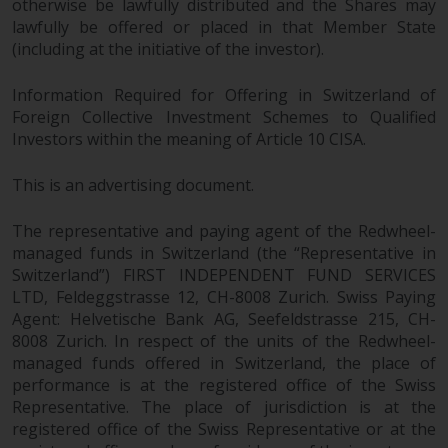
otherwise be lawfully distributed and the Shares may
Derivative Instrumente können
lawfully be offered or placed in that Member State
mit einem hohen Risiko
(including at the initiative of the investor).
verbunden sein. Unterschiedliche
Arten von Fonds oder Anlagen
Information Required for Offering in Switzerland of
weisen unterschiedliche
Foreign Collective Investment Schemes to Qualified
Risikograde auf.
Investors within the meaning of Article 10 CISA.
This is an advertising document.
The representative and paying agent of the Redwheel-
Änderungen am Inhalt
managed funds in Switzerland (the “Representative in
Switzerland”) FIRST INDEPENDENT FUND SERVICES
Die auf dieser Website
LTD, Feldeggstrasse 12, CH-8008 Zurich. Swiss Paying
enthaltenen Informationen
Agent: Helvetische Bank AG, Seefeldstrasse 215, CH-
werden so wie sie sind zur
8008 Zurich. In respect of the units of the Redwheel-
Verfügung gestellt, können ohne
managed funds offered in Switzerland, the place of
Vorankündigung geändert
performance is at the registered office of the Swiss
werden und es wird keine
Representative. The place of jurisdiction is at the
Garantie hinsichtlich ihrer
registered office of the Swiss Representative or at the