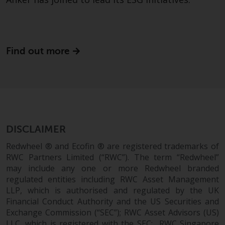
gleichwertiges Dokument der von
Redwheel verwalteten Fonds, die
Gründungsdokumente, die
Jahresberichte und, sofern von
Find out more
den jeweiligen von Redwheel
verwalteten Fonds erstellt, die
Halbjahresberichte und/oder das
Basisinformationsblatt (PRIIPs
KID) sind kostenlos erhältlich vom
Vertreter in der Schweiz. In Bezug
auf die qualifizierten Anlegern in
DISCLAIMER
der Schweiz angebotenen Aktien
Redwheel ® and Ecofin ® are registered trademarks of
ist der Erfüllungsort der
RWC Partners Limited (“RWC”). The term “Redwheel”
eingetragene Sitz des Schweizer
may include any one or more Redwheel branded
Vertreters. Gerichtsstand ist am
regulated entities including RWC Asset Management
Sitz des Schweizer Vertreters
LLP, which is authorised and regulated by the UK
oder am Sitz oder Wohnsitz des
Financial Conduct Authority and the US Securities and
Exchange Commission (“SEC”); RWC Asset Advisors (US)
Anlegers.
LLC, which is registered with the SEC; RWC Singapore