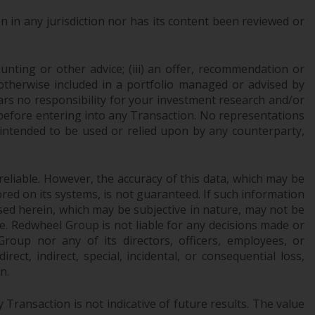
Zugang zu Informationen über Redwheel
 in any jurisdiction nor has its content been reviewed or
Funds, eine Investmentgesellschaft, die als
„Société d’Investissement à Capital Variable“
nach luxemburgischem Recht gegründet
ounting or other advice; (iii) an offer, recommendation or
wurde. Die Teilfonds von Redwheel Funds,
or otherwise included in a portfolio managed or advised by
auf die auf der Website verwiesen wird,
ars no responsibility for your investment research and/or
 before entering into any Transaction. No representations
werden nur durch den aktuellen
 intended to be used or relied upon by any counterparty,
Verkaufsprospekt angeboten. Der
Verkaufsprospekt enthält vollständigere
Informationen über die Teilfonds,
reliable. However, the accuracy of this data, which may be
einschließlich der Anlageziele, Gebühren und
red on its systems, is not guaranteed. If such information
Ausgaben. Der Verkaufsprospekt und andere
sed herein, which may be subjective in nature, may not be
Informationen zu den Teilfonds werden
ce. Redwheel Group is not liable for any decisions made or
jedoch nicht absichtlich an Personen in
oup nor any of its directors, officers, employees, or
Ländern verteilt, in denen eine solche
ect, indirect, special, incidental, or consequential loss,
Verteilung gegen lokale Gesetze oder
n.
Vorschriften verstoßen würde.
Transaction is not indicative of future results. The value