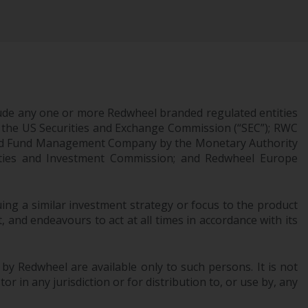
der von Redwheel verwalteten Fonds in der
Schweiz ist die Helvetische Bank AG,
Seefeldstrasse 215, CH-8008 Zürich. Der
Verkaufsprospekt oder ein gleichwertiges
Dokument der von Redwheel verwalteten
Fonds, die Gründungsdokumente, die
Jahresberichte und, sofern von den
ude any one or more Redwheel branded regulated entities
jeweiligen von Redwheel verwalteten Fonds
 the US Securities and Exchange Commission (“SEC”); RWC
erstellt, die Halbjahresberichte und/oder
censed Fund Management Company by the Monetary Authority
das Basisinformationsblatt (PRIIPs KID) sind
urities and Investment Commission; and Redwheel Europe
kostenlos erhältlich vom Vertreter in der
Schweiz. In Bezug auf die qualifizierten
ng a similar investment strategy or focus to the product
Anlegern in der Schweiz angebotenen Aktien
 and endeavours to act at all times in accordance with its
ist der Erfüllungsort der eingetragene Sitz
des Schweizer Vertreters. Gerichtsstand ist
am Sitz des Schweizer Vertreters oder am
 by Redwheel are available only to such persons. It is not
Sitz oder Wohnsitz des Anlegers.
r in any jurisdiction or for distribution to, or use by, any
Bestimmte Personen haben möglicherweise