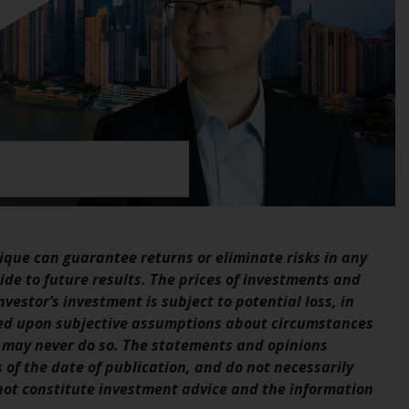
bestimmter Registrierungen in relevanten
Gerichtsbarkeiten gemäß den Europäischen
Richtlinien zur Koordinierung von Gesetzen,
Vorschriften und Verwaltungsvorschriften in
Bezug auf Organismen für gemeinsame
Anlagen in Wertpapieren (UCITS/OGAW)
(Richtlinie 2009/65/EG ) und die Richtlinie
über die Verwalter alternativer
Investmentfonds (Richtlinie 2011/61/EU)
sowie die entsprechenden Regelungen, die
diese Regelungen in britisches Recht
umgesetzt und dann beim Austritt des
que can guarantee returns or eliminate risks in any
Vereinigten Königreichs aus der
de to future results. The prices of investments and
Europäischen Union ersetzt haben; es kann
vestor’s investment is subject to potential loss, in
jedoch zusätzliche Anforderungen oder
sed upon subjective assumptions about circumstances
Formalitäten geben, die Ihre Anlage
 may never do so. The statements and opinions
verbieten. Dementsprechend sind Sie
s of the date of publication, and do not necessarily
verpflichtet, sich über solche
 not constitute investment advice and the information
Einschränkungen zu informieren und diese