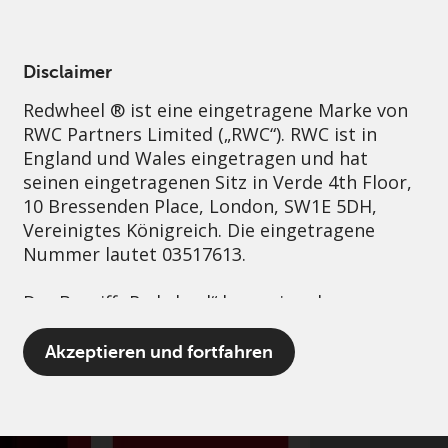
German
Switzerland
Professional
Disclaimer
Redwheel ® ist eine eingetragene Marke von
Nachhaltigkeit
Governance
Kontakt
RWC Partners Limited („RWC“). RWC ist in
England und Wales eingetragen und hat
seinen eingetragenen Sitz in Verde 4th Floor,
10 Bressenden Place, London, SW1E 5DH,
Vereinigtes Königreich. Die eingetragene
Nummer lautet 03517613.
Der Begriff „Redwheel“ kann ein oder
mehrere Unternehmen der Marke Redwheel
umfassen, einschließlich RWC und RWC Asset
Akzeptieren und fortfahren
Management LLP, die jeweils von der
britischen Financial Conduct Authority und,
im Fall von RWC Asset Management LLP, von
den US Securities and Exchange Commission