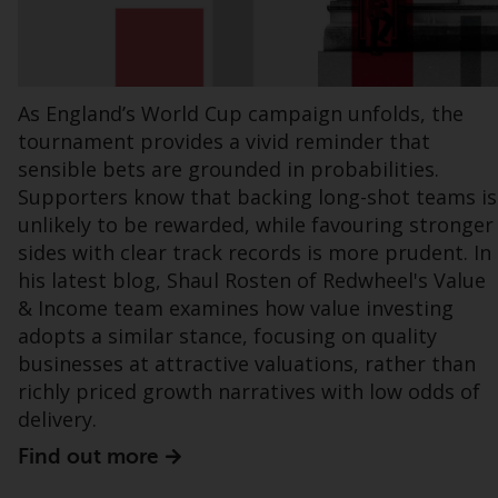
werden (die „von Redwheel verwalteten
Fonds“). Einige der von Redwheel verwalteten
Fonds, auf die auf dieser Website verwiesen
wird, wurden nicht von der Eidgenössischen
Finanzmarktaufsicht („FINMA“) zugelassen
As England’s World Cup campaign unfolds, the
und Anleger genießen daher nicht den vollen
tournament provides a vivid reminder that
Anlegerschutz nach dem Bundesgesetz über
sensible bets are grounded in probabilities.
die kollektiven Kapitalanlagen von 23. Juni
Supporters know that backing long-shot teams is
2006 («KAG») oder Aufsicht durch die FINMA.
unlikely to be rewarded, while favouring stronger
Redwheel-verwaltete Fonds, die nicht von
sides with clear track records is more prudent. In
der FINMA bewilligt wurden, dürfen in der
his latest blog, Shaul Rosten of Redwheel's Value
Schweiz nur qualifizierten Anlegern im Sinne
& Income team examines how value investing
von Artikel 10 Absatz 1 angeboten werden. 3
adopts a similar stance, focusing on quality
und Abs. 3ter KAG („Qualifizierte Anleger“).
businesses at attractive valuations, rather than
richly priced growth narratives with low odds of
Der Vertreter der von Redwheel verwalteten
delivery.
Fonds in der Schweiz ist FIRST
Find out more
INDEPENDENT FUND SERVICES LTD,
Feldeggstrasse 12, CH-8008 Zürich. Zahlstelle