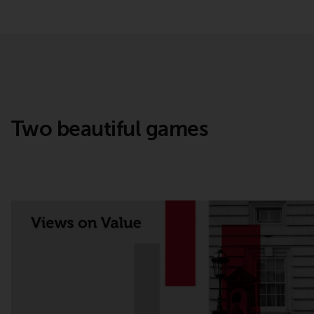
zu beachten. Auf dieser Website erwähnte
Produkte oder Dienstleistungen sind nur für
den Vertrieb in jenen Gerichtsbarkeiten
bestimmt, in denen und an diejenigen
Personen, denen das Anbieten solcher
Produkte und Dienstleistungen gestattet ist.
Two beautiful games
Informationen für Anleger in der Schweiz
Dies ist ein Werbedokument.
Die Informationen auf den folgenden Seiten
beziehen sich auf ausländische Organismen
für kollektive Kapitalanlagen, die von RWC
Asset Management LLP oder einem ihrer
verbundenen Unternehmen verwaltet