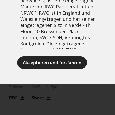
Redwheel ® ist eine eingetragene
Marke von RWC Partners Limited
(„RWC“). RWC ist in England und
Wales eingetragen und hat seinen
eingetragenen Sitz in Verde 4th
Floor, 10 Bressenden Place,
London, SW1E 5DH, Vereinigtes
Königreich. Die eingetragene
Nummer lautet 03517613.
Navigating market
Der Begriff „Redwheel“ kann ein
Akzeptieren und fortfahren
currents: Utilities are more
oder mehrere Unternehmen der
Marke Redwheel umfassen,
than an interest rate play
einschließlich RWC und RWC Asset
Management LLP, die jeweils von
7 November, 2025 | 12:15pm
der britischen Financial Conduct
PDF
Share
Authority und, im Fall von RWC
Asset Management LLP, von den
US Securities and Exchange