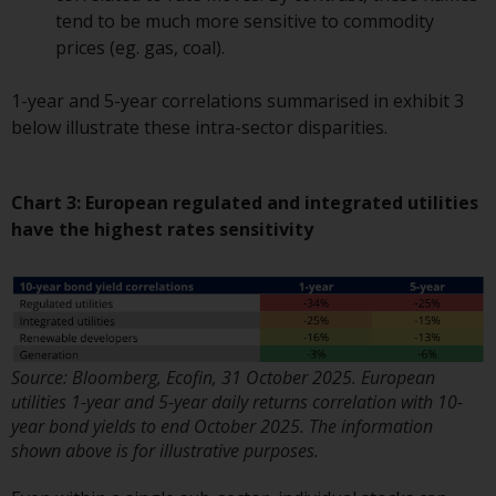
Fähigkeiten von Redwheel und
tend to be much more sensitive to commodity
dient nur zu
prices (eg. gas, coal).
Informationszwecken. Keines der
auf dieser Website enthaltenen
1-year and 5-year correlations summarised in exhibit 3
Materialien soll ein
below illustrate these intra-sector disparities.
Verkaufsangebot oder eine
Aufforderung oder Aufforderung
Chart 3: European regulated and integrated utilities
zur Abgabe eines Angebots zum
have the highest rates sensitivity
Kauf von Produkten oder
Dienstleistungen darstellen, die
von Redwheel oder einem seiner
verbundenen Unternehmen
bereitgestellt werden, und darf
nicht im Zusammenhang mit
Source: Bloomberg, Ecofin, 31 October 2025. European
einer Anlageentscheidung
utilities 1-year and 5-year daily returns correlation with 10-
herangezogen werden. Diese
year bond yields to end October 2025. The information
Website bietet keine spezifische
shown above is for illustrative purposes.
Anlageberatung und