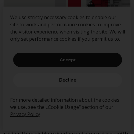
We use strictly necessary cookies to enable our
site to work and performance cookies to improve
the visitor experience when visiting the site. We will
only set performance cookies if you permit us to.
As England’s World Cup campaign unfolds, the
Accept
tournament provides a vivid reminder that
sensible bets are grounded in probabilities.
Decline
Supporters know that backing long-shot teams
is unlikely to be rewarded, while favouring
stronger sides with clear track records is more
For more detailed information about the cookies
prudent. In his latest blog, Shaul Rosten of
we use, see the „Cookie Usage“ section of our
Redwheel's Value & Income team examines how
Privacy Policy
value investing adopts a similar stance, focusing
on quality businesses at attractive valuations,
rather than richly priced growth narratives with