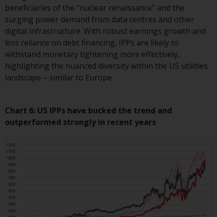
beneficiaries of the “nuclear renaissance” and the
ergibt.
surging power demand from data centres and other
digital infrastructure. With robust earnings growth and
less reliance on debt financing, IPPs are likely to
withstand monetary tightening more effectively,
Datenschutz und Privatsphäre
highlighting the nuanced diversity within the US utilities
landscape – similar to Europe.
Soweit Informationen, die Sie
bereitstellen oder die wir von
dieser Website erhalten,
Chart 6: US IPPs have bucked the trend and
personenbezogene Daten
outperformed strongly in recent years
darstellen, stimmen Sie deren
Verarbeitung durch Redwheel und
seine Vertreter und andere Dritte
zu. Alle diese Unternehmen sind
verpflichtet, die Vertraulichkeit
dieser Informationen zu wahren.
Wenn Sie nicht möchten, dass
Ihre Informationen auf diese