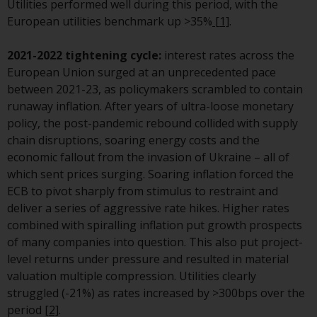
Utilities performed well during this period, with the
und andere Informationen zu den
European utilities benchmark up >35%
[1]
.
Teilfonds werden jedoch nicht
absichtlich an Personen in
2021-2022 tightening cycle:
interest rates across the
Ländern verteilt, in denen eine
European Union surged at an unprecedented pace
solche Verteilung gegen lokale
between 2021-23, as policymakers scrambled to contain
Gesetze oder Vorschriften
runaway inflation. After years of ultra-loose monetary
verstoßen würde.
policy, the post-pandemic rebound collided with supply
chain disruptions, soaring energy costs and the
economic fallout from the invasion of Ukraine – all of
which sent prices surging. Soaring inflation forced the
Informationen für Anleger in den
ECB to pivot sharply from stimulus to restraint and
USA
deliver a series of aggressive rate hikes. Higher rates
combined with spiralling inflation put growth prospects
Diese Website ist weder ein
of many companies into question. This also put project-
Angebot zum Verkauf noch eine
level returns under pressure and resulted in material
Aufforderung zur Beteiligung an
valuation multiple compression. Utilities clearly
privaten oder registrierten
struggled (-21%) as rates increased by >300bps over the
Fonds, die über Redwheel
period
[2]
.
angeboten werden.