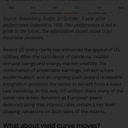
Weise verwendet werden, sollten
Sie Redwheel per E-Mail oder
schriftlich darüber informieren.
Source: Bloomberg, Ecofin, 21 October. 5-year price
Sie haben Anspruch auf eine
performance (indexed to 100). Past performance is not a
Kopie der Informationen, die wir
guide to the future. The information shown above is for
über Sie gespeichert haben,
illustrative purposes.
indem Sie uns schriftlich
anschreiben und diese anfordern.
Recent US policy clarity has enhanced the appeal of US
Weitere Informationen finden Sie
utilities. After the turbulence of pandemic-related
in unserer Datenschutz- und
demand swings and energy market volatility, the
Datenschutzrichtlinie und Cookie-
combination of predictable earnings, infrastructure
Richtlinie.
modernisation, and an ongoing push toward renewable
integration positions the sector to benefit from a lower
rate backdrop. In this way, US utilities share many of the
same rate-driven dynamics as European peers,
Geltendes Recht
demonstrating that interest rates remain a key lever
shaping valuations on both sides of the Atlantic.
Der Inhalt dieser Website sollte
gemäß den Gesetzen von England
What about yield curve moves?