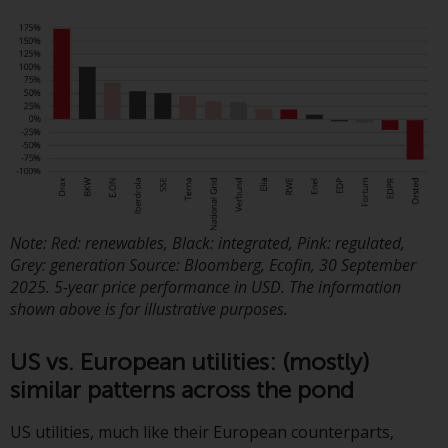
daraus erzielten Erträge können
sowohl fallen als auch steigen.
Mit Investitionen in die von
Redwheel und seinen
verbundenen Unternehmen
angebotenen Produkte und
Dienstleistungen sind erhebliche
Risiken verbunden.
Wechselkursschwankungen
können sich positiv oder negativ
Note: Red: renewables, Black: integrated, Pink: regulated,
auf den Wert von auf
Grey: generation Source: Bloomberg, Ecofin, 30 September
Fremdwährungen lautenden
2025. 5-year price performance in USD. The information
Finanzinstrumenten auswirken.
shown above is for illustrative purposes.
Bestimmte Anlagen,
insbesondere alternative Fonds
US vs. European utilities: (mostly)
und Emerging Markets,
similar patterns across the pond
beinhalten ein
überdurchschnittliches Risiko und
US utilities, much like their European counterparts,
sind als langfristig anzusehen.