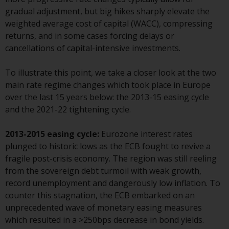
gradual adjustment, but big hikes sharply elevate the
Bestimmte Personen haben
weighted average cost of capital (WACC), compressing
möglicherweise Zugang zu
returns, and in some cases forcing delays or
Informationen über Redwheel
cancellations of capital-intensive investments.
Funds, eine
Investmentgesellschaft, die als
To illustrate this point, we take a closer look at the two
„Société d’Investissement à
main rate regime changes which took place in Europe
Capital Variable“ nach
over the last 15 years below: the 2013-15 easing cycle
luxemburgischem Recht
and the 2021-22 tightening cycle.
gegründet wurde. Die Teilfonds
von Redwheel Funds, auf die auf
2013-2015 easing cycle:
Eurozone interest rates
der Website verwiesen wird,
plunged to historic lows as the ECB fought to revive a
werden nur durch den aktuellen
fragile post-crisis economy. The region was still reeling
Verkaufsprospekt angeboten. Der
from the sovereign debt turmoil with weak growth,
Verkaufsprospekt enthält
record unemployment and dangerously low inflation. To
vollständigere Informationen
counter this stagnation, the ECB embarked on an
über die Teilfonds, einschließlich
unprecedented wave of monetary easing measures
der Anlageziele, Gebühren und
which resulted in a >250bps decrease in bond yields.
Ausgaben. Der Verkaufsprospekt