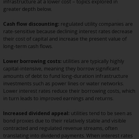
infrastructure at a lower cost – topics explored in
und diese zu beachten. Auf dieser
greater depth below.
Website erwähnte Produkte oder
Dienstleistungen sind nur für den
Cash flow discounting:
regulated utility companies are
Vertrieb in jenen
rate-sensitive because declining interest rates decrease
Gerichtsbarkeiten bestimmt, in
their cost of capital and increase the present value of
denen und an diejenigen
long-term cash flows.
Personen, denen das Anbieten
solcher Produkte und
Lower borrowing costs:
utilities are typically highly
Dienstleistungen gestattet ist.
capital-intensive, meaning they borrow significant
amounts of debt to fund long-duration infrastructure
investments such as power lines or water networks.
Lower interest rates reduce their borrowing costs, which
Informationen für Anleger in der
in turn leads to improved earnings and returns.
Schweiz
Increased dividend appeal:
utilities tend to be seen as
Dies ist ein Werbedokument.
bond proxies due to their relatively stable and visible
contracted and regulated revenue streams, often
Die Informationen auf den
translating into dividend payments. When interest rates