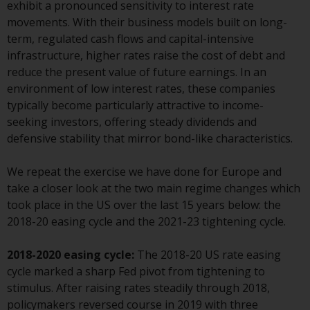
exhibit a pronounced sensitivity to interest rate
Derivative Instrumente können
movements. With their business models built on long-
mit einem hohen Risiko
term, regulated cash flows and capital-intensive
verbunden sein. Unterschiedliche
infrastructure, higher rates raise the cost of debt and
Arten von Fonds oder Anlagen
reduce the present value of future earnings. In an
weisen unterschiedliche
environment of low interest rates, these companies
Risikograde auf.
typically become particularly attractive to income-
seeking investors, offering steady dividends and
defensive stability that mirror bond-like characteristics.
Änderungen am Inhalt
We repeat the exercise we have done for Europe and
take a closer look at the two main regime changes which
Die auf dieser Website
took place in the US over the last 15 years below: the
enthaltenen Informationen
2018-20 easing cycle and the 2021-23 tightening cycle.
werden so wie sie sind zur
Verfügung gestellt, können ohne
2018-2020 easing cycle:
The 2018-20 US rate easing
Vorankündigung geändert
cycle marked a sharp Fed pivot from tightening to
werden und es wird keine
stimulus. After raising rates steadily through 2018,
Garantie hinsichtlich ihrer
policymakers reversed course in 2019 with three