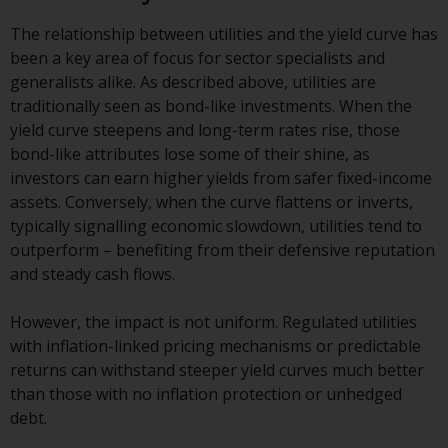
und Wales ausgelegt und geregelt
werden, und die Gerichte dieser
The relationship between utilities and the yield curve has
Gerichtsbarkeit haben die
been a key area of focus for sector specialists and
ausschließliche Zuständigkeit für
generalists alike. As described above, utilities are
alle auftretenden Streitigkeiten,
traditionally seen as bond-like investments. When the
es sei denn, diese Inhalte
yield curve steepens and long-term rates rise, those
unterliegen ausdrücklich den
bond-like attributes lose some of their shine, as
Gesetzen von eine andere
investors can earn higher yields from safer fixed-income
Gerichtsbarkeit. Wenn ein
assets. Conversely, when the curve flattens or inverts,
zuständiges Gericht aus
typically signalling economic slowdown, utilities tend to
irgendeinem Grund eine
outperform – benefiting from their defensive reputation
Bestimmung dieses Abschnitts
and steady cash flows.
„Wichtige Informationen“ für
nicht durchsetzbar befunden hat,
However, the impact is not uniform. Regulated utilities
wird diese Bestimmung im
with inflation-linked pricing mechanisms or predictable
maximal zulässigen Umfang
returns can withstand steeper yield curves much better
durchgesetzt, und der Rest dieser
than those with no inflation protection or unhedged
‚Wichtigen Informationen“ bleibt
debt.
in vollem Umfang in Kraft und