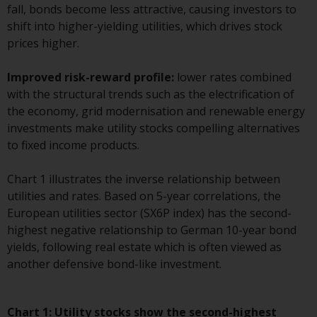
folgenden Seiten beziehen sich
fall, bonds become less attractive, causing investors to
auf ausländische Organismen für
shift into higher-yielding utilities, which drives stock
kollektive Kapitalanlagen, die von
prices higher.
RWC Asset Management LLP oder
einem ihrer verbundenen
Improved risk-reward profile:
lower rates combined
Unternehmen verwaltet werden
with the structural trends such as the electrification of
(die „von Redwheel verwalteten
the economy, grid modernisation and renewable energy
Fonds“). Einige der von Redwheel
investments make utility stocks compelling alternatives
verwalteten Fonds, auf die auf
to fixed income products.
dieser Website verwiesen wird,
wurden nicht von der
Chart 1 illustrates the inverse relationship between
Eidgenössischen
utilities and rates. Based on 5-year correlations, the
Finanzmarktaufsicht („FINMA“)
European utilities sector (SX6P index) has the second-
zugelassen und Anleger genießen
highest negative relationship to German 10-year bond
daher nicht den vollen
yields, following real estate which is often viewed as
Anlegerschutz nach dem
another defensive bond-like investment.
Bundesgesetz über die
kollektiven Kapitalanlagen von 23.
Juni 2006 («KAG») oder Aufsicht
Chart 1: Utility stocks show the second-highest