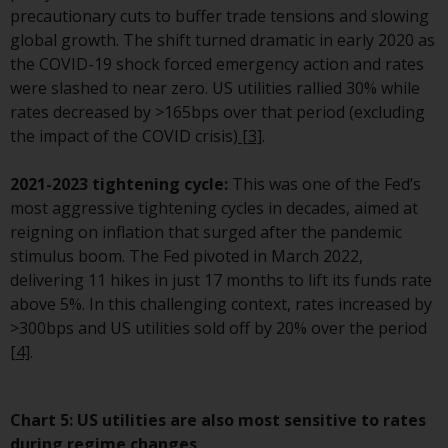
Genauigkeit, Vollständigkeit oder
precautionary cuts to buffer trade tensions and slowing
Eignung für einen bestimmten
global growth. The shift turned dramatic in early 2020 as
Zweck übernommen. Redwheel
the COVID-19 shock forced emergency action and rates
hat seine eigenen Ansichten und
were slashed to near zero. US utilities rallied 30% while
Meinungen auf dieser Website
rates decreased by >165bps over that period (excluding
(oder denen seiner verbundenen
the impact of the COVID crisis)
[3]
.
Unternehmen) geäußert, und
diese können sich ohne
2021-2023 tightening cycle:
This was one of the Fed’s
Vorankündigung ändern.
most aggressive tightening cycles in decades, aimed at
Redwheel ist nicht verpflichtet,
reigning on inflation that surged after the pandemic
Informationen zu aktualisieren,
stimulus boom. The Fed pivoted in March 2022,
und Leser sollten sich bei einer
delivering 11 hikes in just 17 months to lift its funds rate
Anlageentscheidung nicht
above 5%. In this challenging context, rates increased by
ausschließlich auf die auf dieser
>300bps and US utilities sold off by 20% over the period
Website enthaltenen
[4]
.
Informationen verlassen.
Chart 5: US utilities are also most sensitive to rates
during regime changes