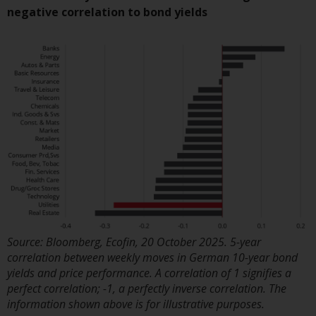
durch die FINMA. Redwheel-
negative correlation to bond yields
verwaltete Fonds, die nicht von
der FINMA bewilligt wurden,
dürfen in der Schweiz nur
qualifizierten Anlegern im Sinne
von Artikel 10 Absatz 1
angeboten werden. 3 und Abs.
3ter KAG („Qualifizierte Anleger“).
Der Vertreter der von Redwheel
verwalteten Fonds in der Schweiz
ist FIRST INDEPENDENT FUND
SERVICES LTD, Feldeggstrasse 12,
CH-8008 Zürich. Zahlstelle der von
Source: Bloomberg, Ecofin, 20 October 2025. 5-year
Redwheel verwalteten Fonds in
correlation between weekly moves in German 10-year bond
der Schweiz ist die Helvetische
yields and price performance. A correlation of 1 signifies a
Bank AG, Seefeldstrasse 215, CH-
perfect correlation; -1, a perfectly inverse correlation. The
8008 Zürich. Der
information shown above is for illustrative purposes.
Verkaufsprospekt oder ein