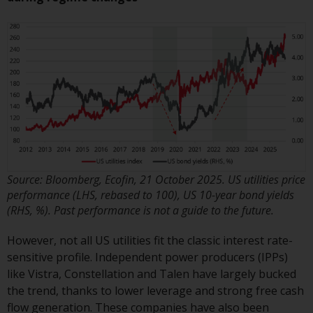
Haftung
Obwohl Redwheel bestrebt ist,
sicherzustellen, dass die
Informationen auf dieser Website
zum Zeitpunkt der
Veröffentlichung korrekt und
vollständig sind, übernimmt
Redwheel keine Gewaehr noch
eines ihrer verbundenen
Unternehmen die
Source: Bloomberg, Ecofin, 21 October 2025. US utilities price
Angemessenheit, Genauigkeit
performance (LHS, rebased to 100), US 10-year bond yields
oder Vollständigkeit dieser
(RHS, %). Past performance is not a guide to the future.
Informationen und übernehmen
However, not all US utilities fit the classic interest rate-
keine Haftung, die sich aus dem
sensitive profile. Independent power producers (IPPs)
Vertrauen auf Ungenauigkeiten,
like Vistra, Constellation and Talen have largely bucked
Auslassung in, oder Verwendung
the trend, thanks to lower leverage and strong free cash
von oder Vertrauen auf die
flow generation. These companies have also been
Informationen auf dieser Website