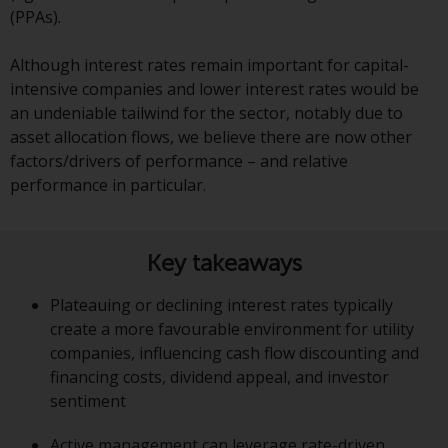
haben, richtet sich diese Website
(PPAs).
nicht an eine bestimmte
Gerichtsbarkeit und Sie betreten
Although interest rates remain important for capital-
eine globale Website. Auf dieser
intensive companies and lower interest rates would be
Website erwähnte Produkte oder
an undeniable tailwind for the sector, notably due to
Dienstleistungen unterliegen
asset allocation flows, we believe there are now other
gesetzlichen und behördlichen
factors/drivers of performance – and relative
Anforderungen und sind
performance in particular.
möglicherweise nicht in allen
Gerichtsbarkeiten verfügbar. Auf
dieser Website erwähnte
Key takeaways
Produkte oder Dienstleistungen
werden auf der Grundlage
Plateauing or declining interest rates typically
bestimmter Registrierungen in
create a more favourable environment for utility
relevanten Gerichtsbarkeiten
companies, influencing cash flow discounting and
gemäß den Europäischen
financing costs, dividend appeal, and investor
Richtlinien zur Koordinierung von
sentiment
Gesetzen, Vorschriften und
Verwaltungsvorschriften in Bezug
Active management can leverage rate-driven