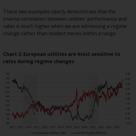
These two examples clearly demonstrate that the
Zu den Fonds im US-Bereich der
inverse correlation between utilities’ performance and
Website gehören Produkte, die
rates is much higher when we are witnessing a regime
gemäß dem Investment Company
change rather than modest moves within a range.
Act von 1940 („40 Act Funds“)
registriert sind. Die 40 Act Funds
akzeptieren im Allgemeinen keine
Chart 2: European utilities are most sensitive to
Anlagen von Nicht-US-Personen.
rates during regime changes
Nicht-US-Personen kann es
gestattet werden in einen 40-Act-
Fonds zu investieren,
vorbehaltlich der Erfüllung einer
erhöhten Sorgfaltspflicht.
Um festzustellen, ob ein 40-Act-
Fonds eine geeignete Anlage für
Sie ist, prüfen Sie sorgfältig die
Anlageziele, das Risiko sowie die