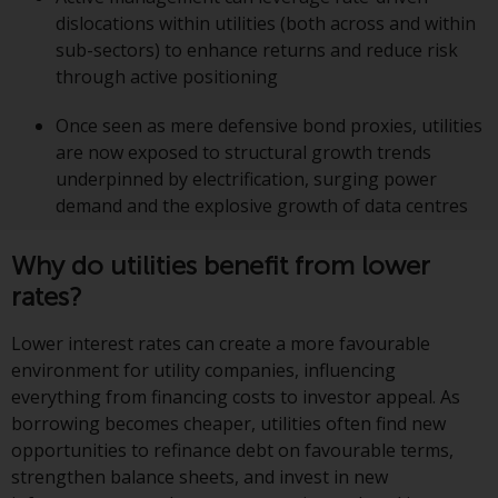
auf Organismen für gemeinsame
dislocations within utilities (both across and within
Anlagen in Wertpapieren
sub-sectors) to enhance returns and reduce risk
(UCITS/OGAW) (Richtlinie
through active positioning
2009/65/EG ) und die Richtlinie
über die Verwalter alternativer
Once seen as mere defensive bond proxies, utilities
Investmentfonds (Richtlinie
are now exposed to structural growth trends
2011/61/EU) sowie die
underpinned by electrification, surging power
entsprechenden Regelungen, die
demand and the explosive growth of data centres
diese Regelungen in britisches
Recht umgesetzt und dann beim
Why do utilities benefit from lower
Austritt des Vereinigten
rates?
Königreichs aus der Europäischen
Union ersetzt haben; es kann
Lower interest rates can create a more favourable
jedoch zusätzliche Anforderungen
environment for utility companies, influencing
oder Formalitäten geben, die Ihre
everything from financing costs to investor appeal. As
Anlage verbieten.
borrowing becomes cheaper, utilities often find new
Dementsprechend sind Sie
opportunities to refinance debt on favourable terms,
verpflichtet, sich über solche
strengthen balance sheets, and invest in new
Einschränkungen zu informieren