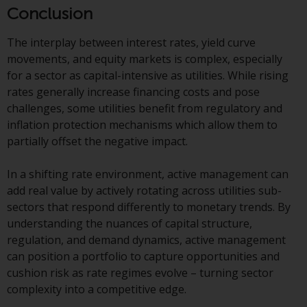
Conclusion
wirksam.
The interplay between interest rates, yield curve
movements, and equity markets is complex, especially
for a sector as capital-intensive as utilities. While rising
Copyright
rates generally increase financing costs and pose
challenges, some utilities benefit from regulatory and
Kein Teil dieser Website darf
inflation protection mechanisms which allow them to
ohne die vorherige schriftliche
partially offset the negative impact.
Genehmigung von Redwheel in
irgendeiner Weise reproduziert
In a shifting rate environment, active management can
werden. Copyright 2016 ©
add real value by actively rotating across utilities sub-
sectors that respond differently to monetary trends. By
understanding the nuances of capital structure,
regulation, and demand dynamics, active management
can position a portfolio to capture opportunities and
cushion risk as rate regimes evolve – turning sector
complexity into a competitive edge.