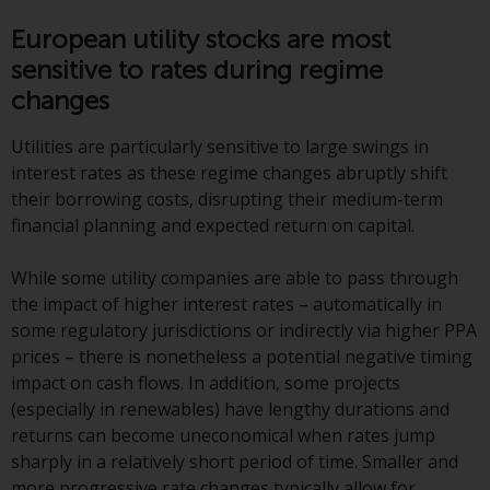
gleichwertiges Dokument der von
European utility stocks are most
Redwheel verwalteten Fonds, die
sensitive to rates during regime
Gründungsdokumente, die
changes
Jahresberichte und, sofern von
den jeweiligen von Redwheel
Utilities are particularly sensitive to large swings in
verwalteten Fonds erstellt, die
interest rates as these regime changes abruptly shift
Halbjahresberichte und/oder das
their borrowing costs, disrupting their medium-term
Basisinformationsblatt (PRIIPs
financial planning and expected return on capital.
KID) sind kostenlos erhältlich vom
Vertreter in der Schweiz. In Bezug
While some utility companies are able to pass through
auf die qualifizierten Anlegern in
the impact of higher interest rates – automatically in
der Schweiz angebotenen Aktien
some regulatory jurisdictions or indirectly via higher PPA
ist der Erfüllungsort der
prices – there is nonetheless a potential negative timing
eingetragene Sitz des Schweizer
impact on cash flows. In addition, some projects
Vertreters. Gerichtsstand ist am
(especially in renewables) have lengthy durations and
Sitz des Schweizer Vertreters
returns can become uneconomical when rates jump
oder am Sitz oder Wohnsitz des
sharply in a relatively short period of time. Smaller and
Anlegers.
more progressive rate changes typically allow for