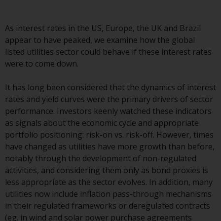
Durch den Zugriff auf diese
As interest rates in the US, Europe, the UK and Brazil
Website erklären Sie, dass Sie die
appear to have peaked, we examine how the global
folgenden
listed utilities sector could behave if these interest rates
Geschäftsbedingungen, wie sie
were to come down.
von RWC Partners Limited („RWC“)
herausgegeben wurden, gelesen
It has long been considered that the dynamics of interest
und anerkannt haben und damit
rates and yield curves were the primary drivers of sector
einverstanden sind. Diese
performance. Investors keenly watched these indicators
Website kann Werbung
as signals about the economic cycle and appropriate
enthalten.
portfolio positioning: risk-on vs. risk-off. However, times
have changed as utilities have more growth than before,
notably through the development of non-regulated
activities, and considering them only as bond proxies is
Zugang unterliegt lokalen
less appropriate as the sector evolves. In addition, many
Beschränkungen
utilities now include inflation pass-through mechanisms
in their regulated frameworks or deregulated contracts
Obwohl Sie ein Land ausgewählt
(eg. in wind and solar power purchase agreements