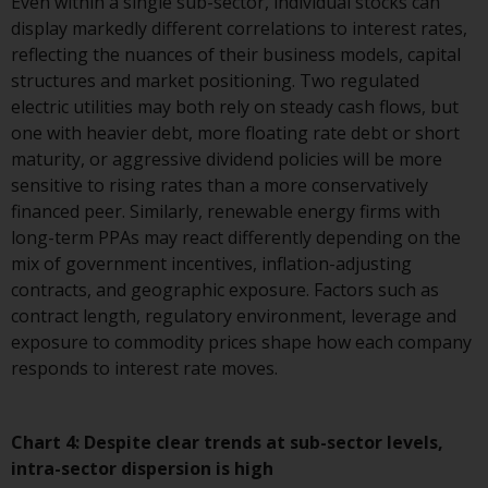
berücksichtigt nicht die
Even within a single sub-sector, individual stocks can
Anlagebedürfnisse eines
display markedly different correlations to interest rates,
bestimmten Anlegers oder
reflecting the nuances of their business models, capital
bestimmter Anleger.
structures and market positioning. Two regulated
electric utilities may both rely on steady cash flows, but
Nichts auf dieser Website sollte
one with heavier debt, more floating rate debt or short
als Anlage-, Steuer-, Rechts- oder
maturity, or aggressive dividend policies will be more
sonstige Beratung ausgelegt
sensitive to rising rates than a more conservatively
werden.
financed peer. Similarly, renewable energy firms with
long-term PPAs may react differently depending on the
mix of government incentives, inflation-adjusting
contracts, and geographic exposure. Factors such as
Risikowarnung
contract length, regulatory environment, leverage and
exposure to commodity prices shape how each company
Die frühere Wertentwicklung
responds to interest rate moves.
eines von Redwheel verwalteten
Fonds ist kein Hinweis auf die
Chart 4: Despite clear trends at sub-sector levels,
zukünftige Wertentwicklung. Der
intra-sector dispersion is high
Wert von Wertpapieren und die