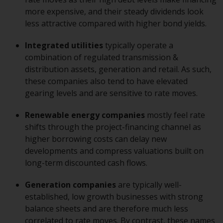
Investmentfonds, Anlegern
more expensive, and their steady dividends look
bestimmte regelmäßige und
less attractive compared with higher bond yields.
standardisierte Preis- und
Bewertungsinformationen zur
Integrated utilities
typically operate a
Verfügung zu stellen. Qualifizierte
combination of regulated transmission &
potenzielle Anleger sollten vor
distribution assets, generation and retail. As such,
einer Anlage in diese Fonds das
these companies also tend to have elevated
Angebotsprospekt und andere
gearing levels and are sensitive to rate moves.
zugehörige Fondsdokumente
konsultieren, um eine
Renewable energy companies
mostly feel rate
vollständige Liste der Risiken und
shifts through the project-financing channel as
andere relevante Informationen
higher borrowing costs can delay new
zu erhalten.
developments and compress valuations built on
long-term discounted cash flows.
Generation companies
are typically well-
Produkte und Dienstleistungen
established, low growth businesses with strong
balance sheets and are therefore much less
Diese Website beschreibt die
correlated to rate moves. By contrast, these names