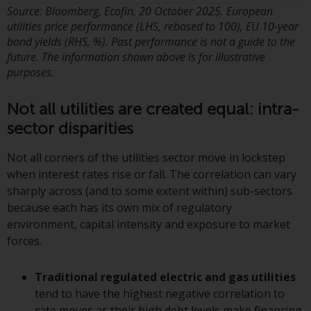
Gebühren und Ausgaben des
Source: Bloomberg, Ecofin, 20 October 2025. European
Fonds prüfen. Diese und andere
utilities price performance (LHS, rebased to 100), EU 10-year
Informationen finden Sie im
bond yields (RHS, %). Past performance is not a guide to the
Verkaufsprospekt des Fonds, der
future. The information shown above is for illustrative
telefonisch unter 1-855-RWC-
purposes.
FUND erhältlich ist oder indem
Sie
Not all utilities are created equal: intra-
https://www.redwheel.com/us/en/accredit
sector disparities
and-documents/ besuchen. Bitte
lesen Sie den Verkaufsprospekt
Not all corners of the utilities sector move in lockstep
sorgfältig durch, bevor Sie
when interest rates rise or fall. The correlation can vary
investieren.
sharply across (and to some extent within) sub-sectors
because each has its own mix of regulatory
Andere auf dieser Website
environment, capital intensity and exposure to market
beschriebene Fonds unterliegen
forces.
nicht den gleichen
regulatorischen Anforderungen
Traditional regulated electric and gas utilities
wie 40 Act Funds, einschließlich
tend to have the highest negative correlation to
der Anforderungen an
rate moves as their high debt levels make financing