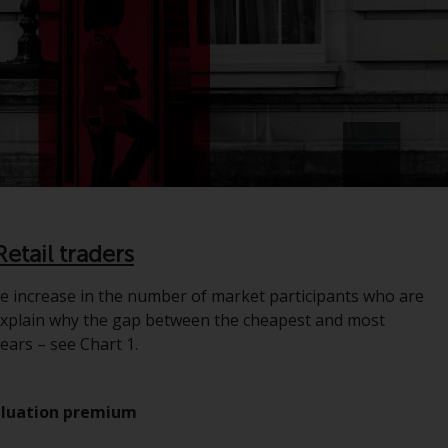
zugelassen und reguliert werden Exchange
Commission („SEC“); RWC Asset Advisors (US)
LLC, das bei der SEC registriert ist; RWC
Singapore (Pte) Limited, die von der
Monetary Authority of Singapore als
lizenzierte Fondsverwaltungsgesellschaft
lizenziert ist; Redwheel Australia Pty Ltd ist
ein australischer
Finanzdienstleistungslizenznehmer bei der
Australian Securities and Investment
Retail traders
Commission; und Redwheel Europe
Fondsmæglerselskab A/S, die von der
 the increase in the number of market participants who are
dänischen Finanzaufsichtsbehörde reguliert
t explain why the gap between the cheapest and most
wird.
years – see Chart 1.
Durch den Zugriff auf diese Website erklären
Sie, dass Sie die folgenden
valuation premium
Geschäftsbedingungen, wie sie von RWC