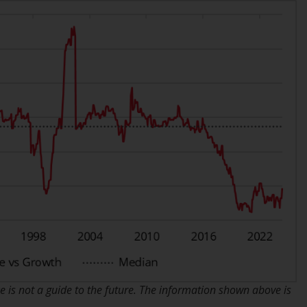
Partners Limited („RWC“) herausgegeben
wurden, gelesen und anerkannt haben und
damit einverstanden sind. Diese Website
kann Werbung enthalten.
Zugang unterliegt lokalen Beschränkungen
Obwohl Sie ein Land ausgewählt haben,
richtet sich diese Website nicht an eine
bestimmte Gerichtsbarkeit und Sie betreten
eine globale Website. Auf dieser Website
erwähnte Produkte oder Dienstleistungen
unterliegen gesetzlichen und behördlichen
Anforderungen und sind möglicherweise
nicht in allen Gerichtsbarkeiten verfügbar.
Auf dieser Website erwähnte Produkte oder
 is not a guide to the future. The information shown above is
Dienstleistungen werden auf der Grundlage