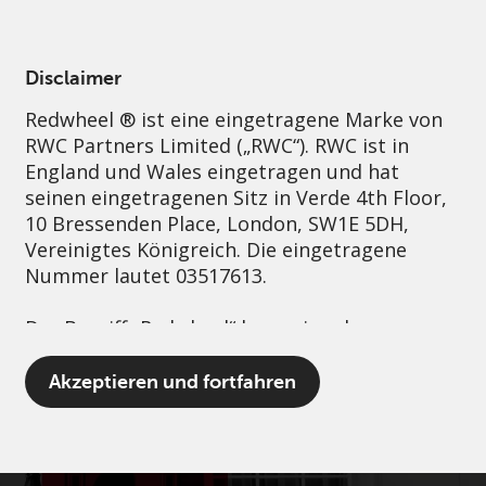
German
Switzerland
Professional
Disclaimer
Redwheel ® ist eine eingetragene Marke von
Nachhaltigkeit
Governance
Kontakt
RWC Partners Limited („RWC“). RWC ist in
England und Wales eingetragen und hat
seinen eingetragenen Sitz in Verde 4th Floor,
10 Bressenden Place, London, SW1E 5DH,
Vereinigtes Königreich. Die eingetragene
Nummer lautet 03517613.
Der Begriff „Redwheel“ kann ein oder
mehrere Unternehmen der Marke Redwheel
umfassen, einschließlich RWC und RWC Asset
Akzeptieren und fortfahren
Management LLP, die jeweils von der
britischen Financial Conduct Authority und,
im Fall von RWC Asset Management LLP, von
den US Securities and Exchange Commission