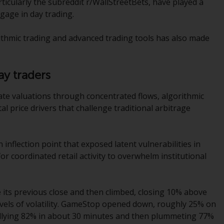
articularly the subreddit r/WallStreetBets, have played a
werden (die „von Redwheel verwalteten
ngage in day trading.
Fonds“). Einige der von Redwheel verwalteten
Fonds, auf die auf dieser Website verwiesen
rithmic trading and advanced trading tools has also made
wird, wurden nicht von der Eidgenössischen
Finanzmarktaufsicht („FINMA“) zugelassen
und Anleger genießen daher nicht den vollen
ay traders
Anlegerschutz nach dem Bundesgesetz über
die kollektiven Kapitalanlagen von 23. Juni
rate valuations through concentrated flows, algorithmic
2006 («KAG») oder Aufsicht durch die FINMA.
 price drivers that challenge traditional arbitrage
Redwheel-verwaltete Fonds, die nicht von
der FINMA bewilligt wurden, dürfen in der
Schweiz nur qualifizierten Anlegern im Sinne
nflection point that exposed latent vulnerabilities in
von Artikel 10 Absatz 1 angeboten werden. 3
r coordinated retail activity to overwhelm institutional
und Abs. 3ter KAG („Qualifizierte Anleger“).
Der Vertreter der von Redwheel verwalteten
ts previous close and then climbed, closing 10% above
Fonds in der Schweiz ist FIRST
evels of volatility. GameStop opened down, roughly 25% on
INDEPENDENT FUND SERVICES LTD,
rallying 82% in about 30 minutes and then plummeting 77%
Feldeggstrasse 12, CH-8008 Zürich. Zahlstelle