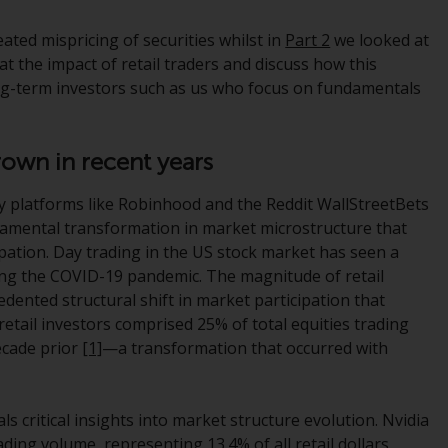
bestimmter Registrierungen in relevanten
Gerichtsbarkeiten gemäß den Europäischen
ted mispricing of securities whilst in
Part 2
we looked at
Richtlinien zur Koordinierung von Gesetzen,
at the impact of retail traders and discuss how this
Vorschriften und Verwaltungsvorschriften in
ng-term investors such as us who focus on fundamentals
Bezug auf Organismen für gemeinsame
Anlagen in Wertpapieren (UCITS/OGAW)
(Richtlinie 2009/65/EG ) und die Richtlinie
grown in recent years
über die Verwalter alternativer
 by platforms like Robinhood and the Reddit WallStreetBets
Investmentfonds (Richtlinie 2011/61/EU)
amental transformation in market microstructure that
sowie die entsprechenden Regelungen, die
cipation. Day trading in the US stock market has seen a
diese Regelungen in britisches Recht
uring the COVID-19 pandemic. The magnitude of retail
umgesetzt und dann beim Austritt des
ented structural shift in market participation that
Vereinigten Königreichs aus der
retail investors comprised 25% of total equities trading
Europäischen Union ersetzt haben; es kann
ecade prior
[1]
—a transformation that occurred with
jedoch zusätzliche Anforderungen oder
Formalitäten geben, die Ihre Anlage
verbieten. Dementsprechend sind Sie
s critical insights into market structure evolution. Nvidia
verpflichtet, sich über solche
trading volume, representing 13.4% of all retail dollars
Einschränkungen zu informieren und diese