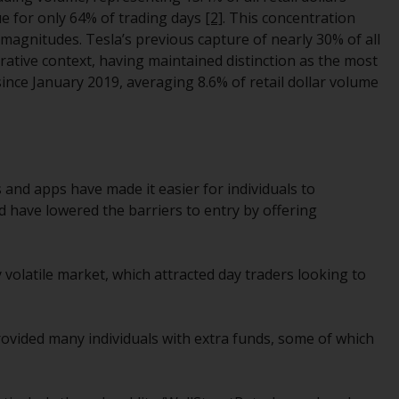
ue for only 64% of trading days
[2]
. This concentration
zu beachten. Auf dieser Website erwähnte
nitudes. Tesla’s previous capture of nearly 30% of all
Produkte oder Dienstleistungen sind nur für
rative context, having maintained distinction as the most
den Vertrieb in jenen Gerichtsbarkeiten
since January 2019, averaging 8.6% of retail dollar volume
bestimmt, in denen und an diejenigen
Personen, denen das Anbieten solcher
Produkte und Dienstleistungen gestattet ist.
s and apps have made it easier for individuals to
d have lowered the barriers to entry by offering
Informationen für Anleger in der Schweiz
Dies ist ein Werbedokument.
 volatile market, which attracted day traders looking to
Die Informationen auf den folgenden Seiten
beziehen sich auf ausländische Organismen
ovided many individuals with extra funds, some of which
für kollektive Kapitalanlagen, die von RWC
Asset Management LLP oder einem ihrer
verbundenen Unternehmen verwaltet