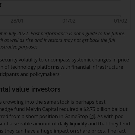
Zugang zu Informationen über Redwheel
Funds, eine Investmentgesellschaft, die als
„Société d’Investissement à Capital Variable“
nach luxemburgischem Recht gegründet
in July 2022. Past performance is not a guide to the future.
wurde. Die Teilfonds von Redwheel Funds,
 as well as rise and investors may not get back the full
auf die auf der Website verwiesen wird,
ustrative purposes.
werden nur durch den aktuellen
Verkaufsprospekt angeboten. Der
security volatility to encompass systemic changes in price
Verkaufsprospekt enthält vollständigere
n of technology platforms with financial infrastructure
Informationen über die Teilfonds,
ticipants and policymakers.
einschließlich der Anlageziele, Gebühren und
Ausgaben. Der Verkaufsprospekt und andere
al value investors
Informationen zu den Teilfonds werden
jedoch nicht absichtlich an Personen in
ers crowding into the same stock is perhaps best
Ländern verteilt, in denen eine solche
edge fund Melvin Capital required a $2.75 billion bailout
Verteilung gegen lokale Gesetze oder
urred from a short position in GameStop
[4]
. As with pod
Vorschriften verstoßen würde.
ent a sizeable amount of daily liquidity and that they tend
s they can have a huge impact on share prices. The fact