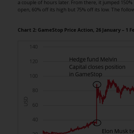
a couple of hours later. From there, it jumped 150% be
open, 60% off its high but 75% off its low. The foll
Chart 2: GameStop Price Action, 26 January – 1 F