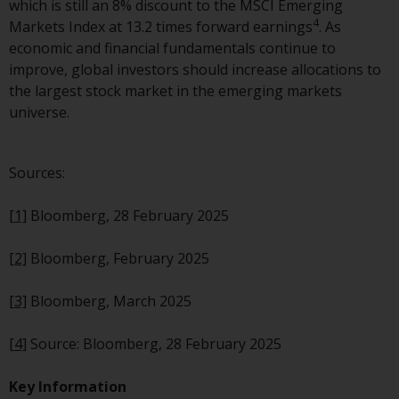
which is still an 8% discount to the MSCI Emerging
Fähigkeiten von Redwheel und
4
Markets Index at 13.2 times forward earnings
. As
dient nur zu
economic and financial fundamentals continue to
Informationszwecken. Keines der
improve, global investors should increase allocations to
auf dieser Website enthaltenen
the largest stock market in the emerging markets
Materialien soll ein
universe.
Verkaufsangebot oder eine
Aufforderung oder Aufforderung
zur Abgabe eines Angebots zum
Sources:
Kauf von Produkten oder
Dienstleistungen darstellen, die
[1]
Bloomberg, 28 February 2025
von Redwheel oder einem seiner
verbundenen Unternehmen
[2]
Bloomberg, February 2025
bereitgestellt werden, und darf
nicht im Zusammenhang mit
[3]
Bloomberg, March 2025
einer Anlageentscheidung
herangezogen werden. Diese
[4]
Source: Bloomberg, 28 February 2025
Website bietet keine spezifische
Anlageberatung und
Key Information