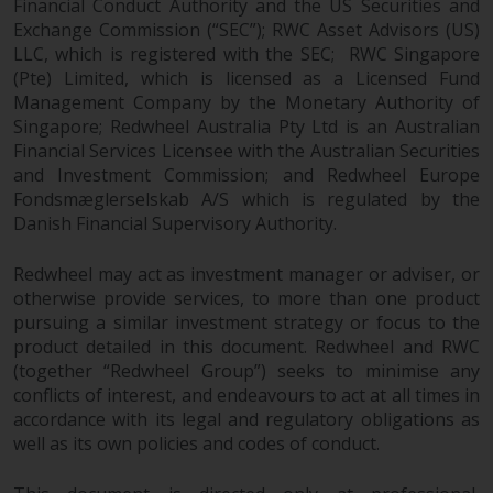
Weise verwendet werden, sollten
Financial Conduct Authority and the US Securities and
Sie Redwheel per E-Mail oder
Exchange Commission (“SEC”); RWC Asset Advisors (US)
schriftlich darüber informieren.
LLC, which is registered with the SEC; RWC Singapore
(Pte) Limited, which is licensed as a Licensed Fund
Sie haben Anspruch auf eine
Management Company by the Monetary Authority of
Kopie der Informationen, die wir
Singapore; Redwheel Australia Pty Ltd is an Australian
über Sie gespeichert haben,
Financial Services Licensee with the Australian Securities
indem Sie uns schriftlich
and Investment Commission; and Redwheel Europe
anschreiben und diese anfordern.
Fondsmæglerselskab A/S which is regulated by the
Weitere Informationen finden Sie
Danish Financial Supervisory Authority.
in unserer Datenschutz- und
Datenschutzrichtlinie und Cookie-
Redwheel may act as investment manager or adviser, or
Richtlinie.
otherwise provide services, to more than one product
pursuing a similar investment strategy or focus to the
product detailed in this document. Redwheel and RWC
(together “Redwheel Group”) seeks to minimise any
conflicts of interest, and endeavours to act at all times in
Geltendes Recht
accordance with its legal and regulatory obligations as
well as its own policies and codes of conduct.
Der Inhalt dieser Website sollte
gemäß den Gesetzen von England