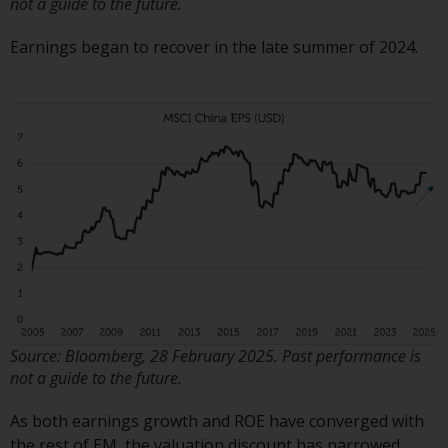
not a guide to the future.
auf Organismen für gemeinsame
Anlagen in Wertpapieren
Earnings began to recover in the late summer of 2024.
(UCITS/OGAW) (Richtlinie
2009/65/EG ) und die Richtlinie
über die Verwalter alternativer
Investmentfonds (Richtlinie
2011/61/EU) sowie die
entsprechenden Regelungen, die
diese Regelungen in britisches
Recht umgesetzt und dann beim
Austritt des Vereinigten
Königreichs aus der Europäischen
Union ersetzt haben; es kann
jedoch zusätzliche Anforderungen
oder Formalitäten geben, die Ihre
Source: Bloomberg, 28 February 2025. Past performance is
Anlage verbieten.
not a guide to the future.
Dementsprechend sind Sie
verpflichtet, sich über solche
As both earnings growth and ROE have converged with
Einschränkungen zu informieren
the rest of EM, the valuation discount has narrowed.