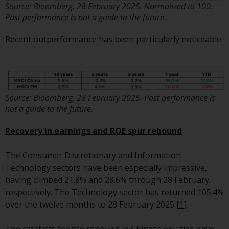
Source: Bloomberg, 28 February 2025. Normalized to 100.
Past performance is not a guide to the future.
Durch den Zugriff auf diese
Website erklären Sie, dass Sie die
Recent outperformance has been particularly noticeable.
folgenden
Geschäftsbedingungen, wie sie
von RWC Partners Limited („RWC“)
herausgegeben wurden, gelesen
und anerkannt haben und damit
Source: Bloomberg, 28 February 2025. Past performance is
einverstanden sind. Diese
not a guide to the future.
Website kann Werbung
Recovery in earnings and ROE spur rebound
enthalten.
The Consumer Discretionary and Information
Technology sectors have been especially impressive,
having climbed 21.8% and 28.6% through 28 February,
Zugang unterliegt lokalen
respectively. The Technology sector has returned 105.4%
Beschränkungen
over the twelve months to 28 February 2025
[1]
.
Obwohl Sie ein Land ausgewählt
The catalysts for the rebound in Chinese equities have