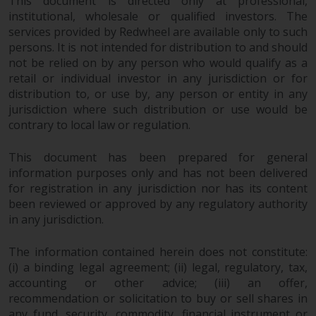
This document is directed only at professional,
und Wales ausgelegt und geregelt
institutional, wholesale or qualified investors. The
werden, und die Gerichte dieser
services provided by Redwheel are available only to such
Gerichtsbarkeit haben die
persons. It is not intended for distribution to and should
ausschließliche Zuständigkeit für
not be relied on by any person who would qualify as a
alle auftretenden Streitigkeiten,
retail or individual investor in any jurisdiction or for
es sei denn, diese Inhalte
distribution to, or use by, any person or entity in any
unterliegen ausdrücklich den
jurisdiction where such distribution or use would be
Gesetzen von eine andere
contrary to local law or regulation.
Gerichtsbarkeit. Wenn ein
This document has been prepared for general
zuständiges Gericht aus
information purposes only and has not been delivered
irgendeinem Grund eine
for registration in any jurisdiction nor has its content
Bestimmung dieses Abschnitts
been reviewed or approved by any regulatory authority
„Wichtige Informationen“ für
in any jurisdiction.
nicht durchsetzbar befunden hat,
wird diese Bestimmung im
The information contained herein does not constitute:
maximal zulässigen Umfang
(i) a binding legal agreement; (ii) legal, regulatory, tax,
durchgesetzt, und der Rest dieser
accounting or other advice; (iii) an offer,
‚Wichtigen Informationen“ bleibt
recommendation or solicitation to buy or sell shares in
in vollem Umfang in Kraft und
any fund, security, commodity, financial instrument or