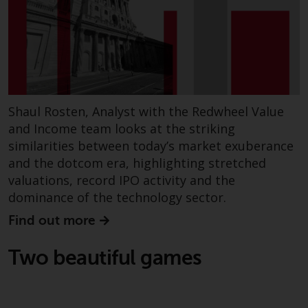
Genauigkeit, Vollständigkeit oder
Eignung für einen bestimmten
Zweck übernommen. Redwheel
hat seine eigenen Ansichten und
Meinungen auf dieser Website
(oder denen seiner verbundenen
Unternehmen) geäußert, und
Shaul Rosten, Analyst with the Redwheel Value
diese können sich ohne
and Income team looks at the striking
Vorankündigung ändern.
similarities between today’s market exuberance
Redwheel ist nicht verpflichtet,
and the dotcom era, highlighting stretched
Informationen zu aktualisieren,
valuations, record IPO activity and the
und Leser sollten sich bei einer
dominance of the technology sector.
Anlageentscheidung nicht
ausschließlich auf die auf dieser
Find out more
Website enthaltenen
Informationen verlassen.
Two beautiful games