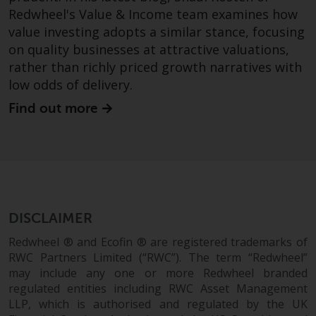
ergibt.
Redwheel's Value & Income team examines how
value investing adopts a similar stance, focusing
on quality businesses at attractive valuations,
rather than richly priced growth narratives with
Datenschutz und Privatsphäre
low odds of delivery.
Find out more
Soweit Informationen, die Sie
bereitstellen oder die wir von
dieser Website erhalten,
personenbezogene Daten
darstellen, stimmen Sie deren
Verarbeitung durch Redwheel und
seine Vertreter und andere Dritte
DISCLAIMER
zu. Alle diese Unternehmen sind
Redwheel ® and Ecofin ® are registered trademarks of
verpflichtet, die Vertraulichkeit
RWC Partners Limited (“RWC”). The term “Redwheel”
dieser Informationen zu wahren.
may include any one or more Redwheel branded
Wenn Sie nicht möchten, dass
regulated entities including RWC Asset Management
Ihre Informationen auf diese
LLP, which is authorised and regulated by the UK