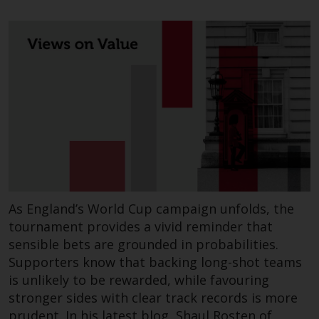
Haftung
Obwohl Redwheel bestrebt ist,
sicherzustellen, dass die
Informationen auf dieser Website
zum Zeitpunkt der
Veröffentlichung korrekt und
vollständig sind, übernimmt
Redwheel keine Gewaehr noch
eines ihrer verbundenen
Unternehmen die
Angemessenheit, Genauigkeit
As England’s World Cup campaign unfolds, the
oder Vollständigkeit dieser
tournament provides a vivid reminder that
Informationen und übernehmen
sensible bets are grounded in probabilities.
keine Haftung, die sich aus dem
Supporters know that backing long-shot teams
Vertrauen auf Ungenauigkeiten,
is unlikely to be rewarded, while favouring
Auslassung in, oder Verwendung
von oder Vertrauen auf die
stronger sides with clear track records is more
Informationen auf dieser Website
prudent. In his latest blog, Shaul Rosten of