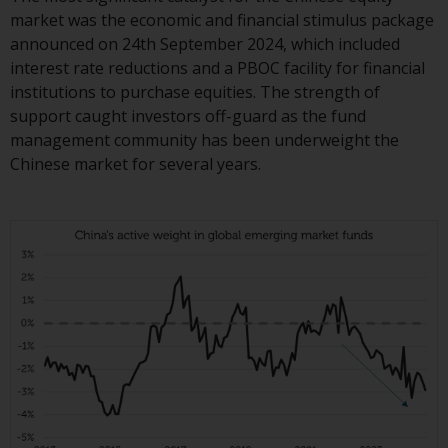
folgenden Seiten beziehen sich
market was the economic and financial stimulus package
auf ausländische Organismen für
announced on 24th September 2024, which included
kollektive Kapitalanlagen, die von
interest rate reductions and a PBOC facility for financial
RWC Asset Management LLP oder
institutions to purchase equities. The strength of
einem ihrer verbundenen
support caught investors off-guard as the fund
Unternehmen verwaltet werden
management community has been underweight the
(die „von Redwheel verwalteten
Chinese market for several years.
Fonds“). Einige der von Redwheel
verwalteten Fonds, auf die auf
dieser Website verwiesen wird,
wurden nicht von der
Eidgenössischen
Finanzmarktaufsicht („FINMA“)
zugelassen und Anleger genießen
daher nicht den vollen
Anlegerschutz nach dem
Bundesgesetz über die
kollektiven Kapitalanlagen von 23.
Juni 2006 («KAG») oder Aufsicht