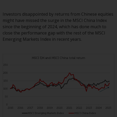
Commission zugelassen und
reguliert werden Exchange
Investors disappointed by returns from Chinese equities
Commission („SEC“); RWC Asset
might have missed the surge in the MSCI China Index
Advisors (US) LLC, das bei der SEC
since the beginning of 2024, which has done much to
registriert ist; RWC Singapore
close the performance gap with the rest of the MSCI
(Pte) Limited, die von der
Emerging Markets Index in recent years.
Monetary Authority of Singapore
als lizenzierte
Fondsverwaltungsgesellschaft
lizenziert ist; Redwheel Australia
Pty Ltd ist ein australischer
Finanzdienstleistungslizenznehmer
bei der Australian Securities and
Investment Commission; und
Redwheel Europe
Fondsmæglerselskab A/S, die von
der dänischen
Finanzaufsichtsbehörde reguliert
wird.