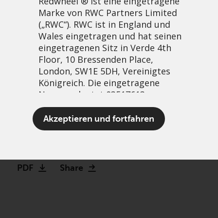
Redwheel ® ist eine eingetragene
Marke von RWC Partners Limited
(„RWC“). RWC ist in England und
Wales eingetragen und hat seinen
eingetragenen Sitz in Verde 4th
Floor, 10 Bressenden Place,
London, SW1E 5DH, Vereinigtes
Königreich. Die eingetragene
Nummer lautet 03517613.
China rises as US
Der Begriff „Redwheel“ kann ein
Akzeptieren und fortfahren
exceptionalism fades
oder mehrere Unternehmen der
Marke Redwheel umfassen,
24 März, 2025 | 11:21am
einschließlich RWC und RWC Asset
Management LLP, die jeweils von
PDF
Share
der britischen Financial Conduct
Authority und, im Fall von RWC
Asset Management LLP, von den
US Securities and Exchange