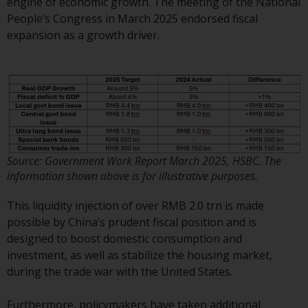
engine of economic growth. The meeting of the National
gleichwertiges Dokument der von
People’s Congress in March 2025 endorsed fiscal
Redwheel verwalteten Fonds, die
expansion as a growth driver.
Gründungsdokumente, die
Jahresberichte und, sofern von
den jeweiligen von Redwheel
verwalteten Fonds erstellt, die
Halbjahresberichte und/oder das
Basisinformationsblatt (PRIIPs
KID) sind kostenlos erhältlich vom
Vertreter in der Schweiz. In Bezug
Source: Government Work Report March 2025, HSBC. The
information shown above is for illustrative purposes.
auf die qualifizierten Anlegern in
der Schweiz angebotenen Aktien
This liquidity injection of over RMB 2.0 trn is made
ist der Erfüllungsort der
possible by China’s prudent fiscal position and is
eingetragene Sitz des Schweizer
designed to boost domestic consumption and
Vertreters. Gerichtsstand ist am
investment, as well as stabilize the housing market,
Sitz des Schweizer Vertreters
during the trade war with the United States.
oder am Sitz oder Wohnsitz des
Anlegers.
Furthermore, policymakers have taken additional