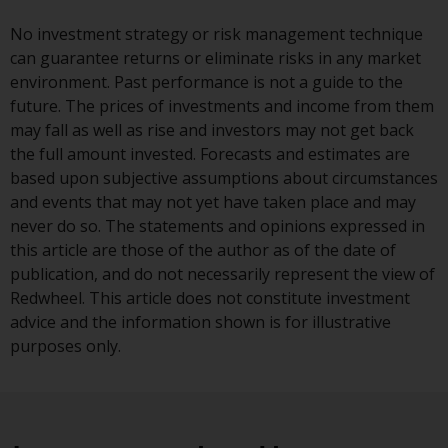
berücksichtigt nicht die
Anlagebedürfnisse eines
No investment strategy or risk management technique
bestimmten Anlegers oder
can guarantee returns or eliminate risks in any market
bestimmter Anleger.
environment. Past performance is not a guide to the
future. The prices of investments and income from them
Nichts auf dieser Website sollte
may fall as well as rise and investors may not get back
als Anlage-, Steuer-, Rechts- oder
the full amount invested. Forecasts and estimates are
sonstige Beratung ausgelegt
based upon subjective assumptions about circumstances
werden.
and events that may not yet have taken place and may
never do so. The statements and opinions expressed in
this article are those of the author as of the date of
publication, and do not necessarily represent the view of
Risikowarnung
Redwheel. This article does not constitute investment
advice and the information shown is for illustrative
Die frühere Wertentwicklung
purposes only.
eines von Redwheel verwalteten
Fonds ist kein Hinweis auf die
zukünftige Wertentwicklung. Der
Wert von Wertpapieren und die