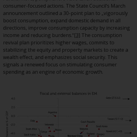
consumer-focused actions. The State Council’s March
Bestimmte Personen haben
announcement outlined a 30-point plan to „vigorously
möglicherweise Zugang zu
boost consumption, expand domestic demand in all
Informationen über Redwheel
directions, improve consumption capacity by increasing
Funds, eine
income and reducing burdens.“
[3]
The consumption
Investmentgesellschaft, die als
revival plan prioritizes higher wages, commits to
„Société d’Investissement à
stabilizing the equity and property markets to create a
Capital Variable“ nach
wealth effect, and emphasizes social security. This
luxemburgischem Recht
signals a renewed focus on stimulating consumer
gegründet wurde. Die Teilfonds
spending as an engine of economic growth.
von Redwheel Funds, auf die auf
der Website verwiesen wird,
werden nur durch den aktuellen
Verkaufsprospekt angeboten. Der
Verkaufsprospekt enthält
vollständigere Informationen
über die Teilfonds, einschließlich
der Anlageziele, Gebühren und
Ausgaben. Der Verkaufsprospekt