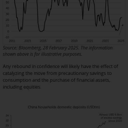
Zu den Fonds im US-Bereich der
Website gehören Produkte, die
gemäß dem Investment Company
Act von 1940 („40 Act Funds“)
registriert sind. Die 40 Act Funds
akzeptieren im Allgemeinen keine
Source: Bloomberg, 28 February 2025. The information
Anlagen von Nicht-US-Personen.
shown above is for illustrative purposes.
Nicht-US-Personen kann es
Any rebound in confidence will likely have the effect of
gestattet werden in einen 40-Act-
catalyzing the move from precautionary savings to
Fonds zu investieren,
consumption and the purchase of financial assets,
vorbehaltlich der Erfüllung einer
including equities.
erhöhten Sorgfaltspflicht.
Um festzustellen, ob ein 40-Act-
Fonds eine geeignete Anlage für
Sie ist, prüfen Sie sorgfältig die
Anlageziele, das Risiko sowie die