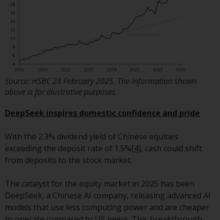
Gebühren und Ausgaben des
Fonds prüfen. Diese und andere
Informationen finden Sie im
Verkaufsprospekt des Fonds, der
telefonisch unter 1-855-RWC-
FUND erhältlich ist oder indem
Sie
Source: HSBC 28 February 2025. The information shown
https://www.redwheel.com/us/en/accredit
above is for illustrative purposes.
and-documents/ besuchen. Bitte
lesen Sie den Verkaufsprospekt
DeepSeek inspires domestic confidence and pride
sorgfältig durch, bevor Sie
investieren.
With the 2.3% dividend yield of Chinese equities
exceeding the deposit rate of 1.5%
[4]
, cash could shift
Andere auf dieser Website
from deposits to the stock market.
beschriebene Fonds unterliegen
nicht den gleichen
The catalyst for the equity market in 2025 has been
regulatorischen Anforderungen
DeepSeek, a Chinese AI company, releasing advanced AI
wie 40 Act Funds, einschließlich
models that use less computing power and are cheaper
der Anforderungen an
to operate compared to US peers. This breakthrough