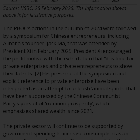
durch die FINMA. Redwheel-
Source: HSBC, 28 February 2025. The information shown
verwaltete Fonds, die nicht von
above is for illustrative purposes.
der FINMA bewilligt wurden,
dürfen in der Schweiz nur
The PBOC’s actions in the autumn of 2024 were followed
qualifizierten Anlegern im Sinne
by a symposium for Chinese entrepreneurs, including
von Artikel 10 Absatz 1
Alibaba’s founder, Jack Ma, that was attended by
angeboten werden. 3 und Abs.
President Xi in February 2025. President Xi encouraged
3ter KAG („Qualifizierte Anleger“).
the profit motive with the exhortation that “it is time for
private enterprises and private entrepreneurs to show
Der Vertreter der von Redwheel
their talents.”
[2]
His presence at the symposium and
verwalteten Fonds in der Schweiz
explicit reference to private enterprise have been
ist FIRST INDEPENDENT FUND
interpreted as an attempt to unleash ‘animal spirits’ that
SERVICES LTD, Feldeggstrasse 12,
have been suppressed by the Chinese Communist
CH-8008 Zürich. Zahlstelle der von
Party’s pursuit of ‘common prosperity’, which
Redwheel verwalteten Fonds in
emphasizes shared wealth, since 2021.
der Schweiz ist die Helvetische
Bank AG, Seefeldstrasse 215, CH-
The private sector will continue to be supported by
8008 Zürich. Der
government spending to increase consumption as an
Verkaufsprospekt oder ein