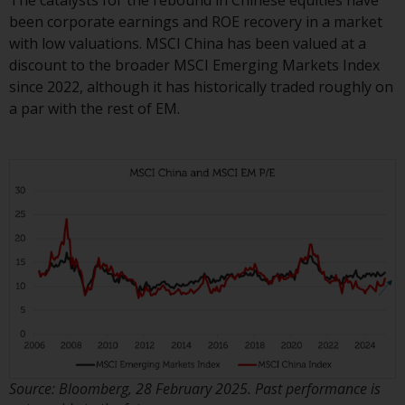
haben, richtet sich diese Website
been corporate earnings and ROE recovery in a market
nicht an eine bestimmte
with low valuations. MSCI China has been valued at a
Gerichtsbarkeit und Sie betreten
discount to the broader MSCI Emerging Markets Index
eine globale Website. Auf dieser
since 2022, although it has historically traded roughly on
Website erwähnte Produkte oder
a par with the rest of EM.
Dienstleistungen unterliegen
gesetzlichen und behördlichen
Anforderungen und sind
möglicherweise nicht in allen
Gerichtsbarkeiten verfügbar. Auf
dieser Website erwähnte
Produkte oder Dienstleistungen
werden auf der Grundlage
bestimmter Registrierungen in
relevanten Gerichtsbarkeiten
gemäß den Europäischen
Richtlinien zur Koordinierung von
Gesetzen, Vorschriften und
Source: Bloomberg, 28 February 2025. Past performance is
Verwaltungsvorschriften in Bezug