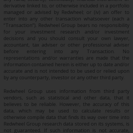
wirksam.
derivative linked to, or otherwise included in a portfolio
managed or advised by Redwheel; or (iv) an offer to
enter into any other transaction whatsoever (each a
“Transaction”). Redwheel Group bears no responsibility
for your investment research and/or investment
Copyright
decisions and you should consult your own lawyer,
accountant, tax adviser or other professional adviser
Kein Teil dieser Website darf
before entering into any Transaction. No
ohne die vorherige schriftliche
representations and/or warranties are made that the
Genehmigung von Redwheel in
information contained herein is either up to date and/or
irgendeiner Weise reproduziert
accurate and is not intended to be used or relied upon
werden. Copyright 2016 ©
by any counterparty, investor or any other third party.
Redwheel Group uses information from third party
vendors, such as statistical and other data, that it
believes to be reliable. However, the accuracy of this
data, which may be used to calculate results or
otherwise compile data that finds its way over time into
Redwheel Group research data stored on its systems, is
not guaranteed. If such information is not accurate,