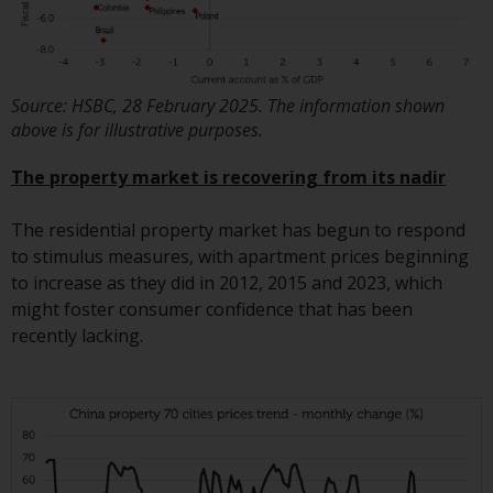
und andere Informationen zu den
Teilfonds werden jedoch nicht
absichtlich an Personen in
Ländern verteilt, in denen eine
Source: HSBC, 28 February 2025. The information shown
solche Verteilung gegen lokale
above is for illustrative purposes.
Gesetze oder Vorschriften
verstoßen würde.
The property market is recovering from its nadir
The residential property market has begun to respond
to stimulus measures, with apartment prices beginning
Informationen für Anleger in den
to increase as they did in 2012, 2015 and 2023, which
USA
might foster consumer confidence that has been
recently lacking.
Diese Website ist weder ein
Angebot zum Verkauf noch eine
Aufforderung zur Beteiligung an
privaten oder registrierten
Fonds, die über Redwheel
angeboten werden.