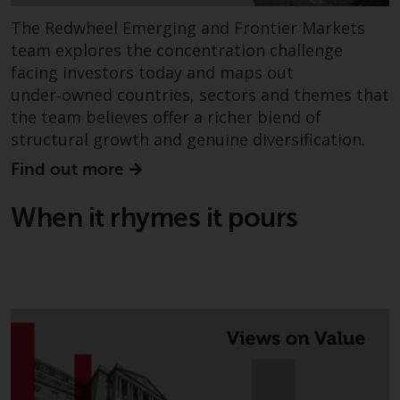
Derivative Instrumente können
The Redwheel Emerging and Frontier Markets
mit einem hohen Risiko
team explores the concentration challenge
verbunden sein. Unterschiedliche
facing investors today and maps out
Arten von Fonds oder Anlagen
under‑owned countries, sectors and themes that
weisen unterschiedliche
the team believes offer a richer blend of
Risikograde auf.
structural growth and genuine diversification.
Find out more
Änderungen am Inhalt
When it rhymes it pours
Die auf dieser Website
enthaltenen Informationen
werden so wie sie sind zur
Verfügung gestellt, können ohne
Vorankündigung geändert
werden und es wird keine
Garantie hinsichtlich ihrer