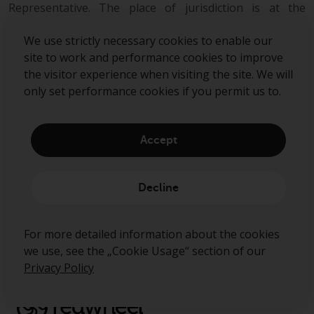
Representative. The place of jurisdiction is at the
registered office of the Swiss Representative or at the
registered office or place of residence of the investor.
We use strictly necessary cookies to enable our
site to work and performance cookies to improve
the visitor experience when visiting the site. We will
only set performance cookies if you permit us to.
Accept
Decline
Sign up to our mailing list
Submit
For more detailed information about the cookies
we use, see the „Cookie Usage“ section of our
Privacy Policy