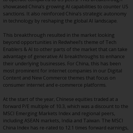
Investmentfonds, Anlegern
showcased China’s growing AI capabilities to counter US
bestimmte regelmäßige und
sanctions. It also reinforced China’s strategic autonomy
standardisierte Preis- und
in technology by reshaping the global AI landscape.
Bewertungsinformationen zur
Verfügung zu stellen. Qualifizierte
This breakthrough resulted in the market looking
potenzielle Anleger sollten vor
beyond opportunities in Redwheel’s theme of Tech
einer Anlage in diese Fonds das
Enablers & AI to other parts of the market that can take
Angebotsprospekt und andere
advantage of generative AI breakthroughs to enhance
zugehörige Fondsdokumente
their underlying businesses. For China, this has been
konsultieren, um eine
most prominent for internet companies in our Digital
vollständige Liste der Risiken und
Content and New Commerce themes that focus on
andere relevante Informationen
consumer internet and e-commerce platforms.
zu erhalten.
At the start of the year, Chinese equities traded at a
forward P/E multiple of 10.3, which was a discount to the
MSCI Emerging Markets Index and regional peers,
Produkte und Dienstleistungen
including ASEAN markets, India and Taiwan. The MSCI
China Index has re-rated to 12.1 times forward earnings,
Diese Website beschreibt die