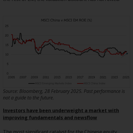
und diese zu beachten. Auf dieser
Website erwähnte Produkte oder
Dienstleistungen sind nur für den
Vertrieb in jenen
Gerichtsbarkeiten bestimmt, in
denen und an diejenigen
Personen, denen das Anbieten
solcher Produkte und
Dienstleistungen gestattet ist.
Informationen für Anleger in der
Source: Bloomberg, 28 February 2025. Past performance is
not a guide to the future.
Schweiz
Investors have been underweight a market with
Dies ist ein Werbedokument.
improving fundamentals and newsflow
Die Informationen auf den
The most significant catalyst for the Chinese equity