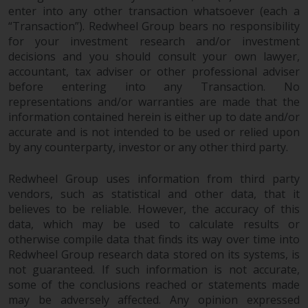
und Wales ausgelegt und geregelt
enter into any other transaction whatsoever (each a
werden, und die Gerichte dieser
“Transaction”). Redwheel Group bears no responsibility
Gerichtsbarkeit haben die
for your investment research and/or investment
ausschließliche Zuständigkeit für
decisions and you should consult your own lawyer,
accountant, tax adviser or other professional adviser
alle auftretenden Streitigkeiten,
before entering into any Transaction. No
es sei denn, diese Inhalte
representations and/or warranties are made that the
unterliegen ausdrücklich den
information contained herein is either up to date and/or
Gesetzen von eine andere
accurate and is not intended to be used or relied upon
Gerichtsbarkeit. Wenn ein
by any counterparty, investor or any other third party.
zuständiges Gericht aus
irgendeinem Grund eine
Redwheel Group uses information from third party
Bestimmung dieses Abschnitts
vendors, such as statistical and other data, that it
„Wichtige Informationen“ für
believes to be reliable. However, the accuracy of this
nicht durchsetzbar befunden hat,
data, which may be used to calculate results or
wird diese Bestimmung im
otherwise compile data that finds its way over time into
maximal zulässigen Umfang
Redwheel Group research data stored on its systems, is
not guaranteed. If such information is not accurate,
durchgesetzt, und der Rest dieser
some of the conclusions reached or statements made
‚Wichtigen Informationen“ bleibt
may be adversely affected. Any opinion expressed
in vollem Umfang in Kraft und