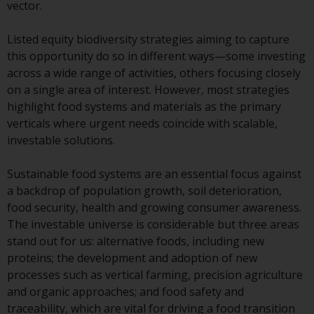
vector.
durch die FINMA. Redwheel-
verwaltete Fonds, die nicht von
Listed equity biodiversity strategies aiming to capture
der FINMA bewilligt wurden,
this opportunity do so in different ways—some investing
dürfen in der Schweiz nur
across a wide range of activities, others focusing closely
qualifizierten Anlegern im Sinne
on a single area of interest. However, most strategies
von Artikel 10 Absatz 1
highlight food systems and materials as the primary
angeboten werden. 3 und Abs.
verticals where urgent needs coincide with scalable,
3ter KAG („Qualifizierte Anleger“).
investable solutions.
Der Vertreter der von Redwheel
Sustainable food systems are an essential focus against
verwalteten Fonds in der Schweiz
a backdrop of population growth, soil deterioration,
ist FIRST INDEPENDENT FUND
food security, health and growing consumer awareness.
SERVICES LTD, Feldeggstrasse 12,
The investable universe is considerable but three areas
CH-8008 Zürich. Zahlstelle der von
stand out for us: alternative foods, including new
Redwheel verwalteten Fonds in
proteins; the development and adoption of new
der Schweiz ist die Helvetische
processes such as vertical farming, precision agriculture
Bank AG, Seefeldstrasse 215, CH-
and organic approaches; and food safety and
8008 Zürich. Der
traceability, which are vital for driving a food transition
Verkaufsprospekt oder ein