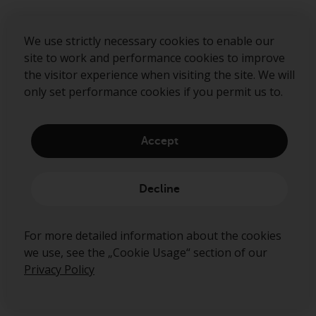
We use strictly necessary cookies to enable our
site to work and performance cookies to improve
Nachhaltigkeit
the visitor experience when visiting the site. We will
only set performance cookies if you permit us to.
Über uns
Governance
Accept
Disclaimer
Privacy policy
Decline
Cookie policy
Abo-center
For more detailed information about the cookies
Security alerts
we use, see the „Cookie Usage“ section of our
Privacy Policy