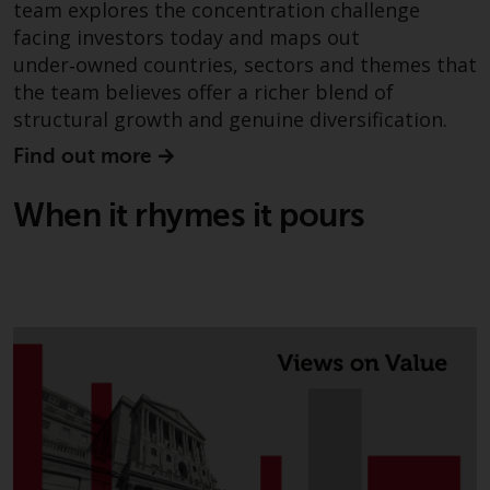
team explores the concentration challenge
daraus erzielten Erträge können
sowohl fallen als auch steigen.
facing investors today and maps out
Mit Investitionen in die von
under‑owned countries, sectors and themes that
Redwheel und seinen
the team believes offer a richer blend of
verbundenen Unternehmen
structural growth and genuine diversification.
angebotenen Produkte und
Find out more
Dienstleistungen sind erhebliche
Risiken verbunden.
When it rhymes it pours
Wechselkursschwankungen
können sich positiv oder negativ
auf den Wert von auf
Fremdwährungen lautenden
Finanzinstrumenten auswirken.
Bestimmte Anlagen,
insbesondere alternative Fonds
und Emerging Markets,
beinhalten ein
überdurchschnittliches Risiko und
sind als langfristig anzusehen.