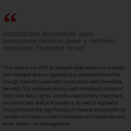
und diese zu beachten. Auf dieser
Website erwähnte Produkte oder
Dienstleistungen sind nur für den
Vertrieb in jenen
Institutions dependent upon
Gerichtsbarkeiten bestimmt, in
ecosystem services have a rational
denen und an diejenigen
economic incentive to act.
Personen, denen das Anbieten
solcher Produkte und
Dienstleistungen gestattet ist.
This means the shift to mitigate degradation is durable,
with multiple drivers, typically less politicised than the
energy transition and with more visible and immediate
benefits. It is underpinned by each individual’s sense of
Informationen für Anleger in der
their own basic rights, and the expectations they place
Schweiz
on corporates and policymakers, as well as legislator
recognition of the significance of natural ecosystems for
Dies ist ein Werbedokument.
current and future societal resilience and corporate and
asset owner risk management.
Die Informationen auf den