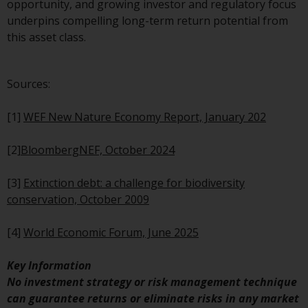
opportunity, and growing investor and regulatory focus
Investmentfonds, Anlegern
underpins compelling long-term return potential from
bestimmte regelmäßige und
this asset class.
standardisierte Preis- und
Bewertungsinformationen zur
Verfügung zu stellen. Qualifizierte
Sources:
potenzielle Anleger sollten vor
einer Anlage in diese Fonds das
[1]
WEF New Nature Economy Report, January 202
Angebotsprospekt und andere
zugehörige Fondsdokumente
[2]
BloombergNEF, October 2024
konsultieren, um eine
vollständige Liste der Risiken und
[3]
Extinction debt: a challenge for biodiversity
andere relevante Informationen
conservation, October 2009
zu erhalten.
[4]
World Economic Forum, June 2025
Key Information
Produkte und Dienstleistungen
No investment strategy or risk management technique
can guarantee returns or eliminate risks in any market
Diese Website beschreibt die