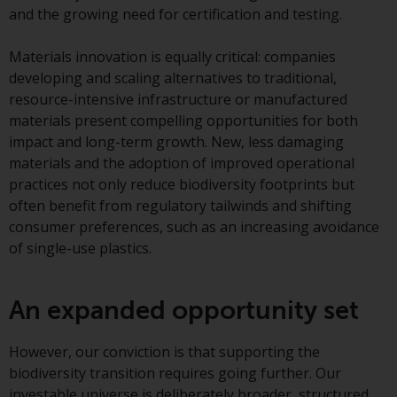
and the growing need for certification and testing.
gleichwertiges Dokument der von
Redwheel verwalteten Fonds, die
Materials innovation is equally critical: companies
Gründungsdokumente, die
developing and scaling alternatives to traditional,
Jahresberichte und, sofern von
resource-intensive infrastructure or manufactured
den jeweiligen von Redwheel
materials present compelling opportunities for both
verwalteten Fonds erstellt, die
impact and long-term growth. New, less damaging
Halbjahresberichte und/oder das
materials and the adoption of improved operational
Basisinformationsblatt (PRIIPs
practices not only reduce biodiversity footprints but
KID) sind kostenlos erhältlich vom
often benefit from regulatory tailwinds and shifting
Vertreter in der Schweiz. In Bezug
consumer preferences, such as an increasing avoidance
auf die qualifizierten Anlegern in
of single-use plastics.
der Schweiz angebotenen Aktien
ist der Erfüllungsort der
eingetragene Sitz des Schweizer
An expanded opportunity set
Vertreters. Gerichtsstand ist am
Sitz des Schweizer Vertreters
However, our conviction is that supporting the
oder am Sitz oder Wohnsitz des
biodiversity transition requires going further. Our
Anlegers.
investable universe is deliberately broader, structured