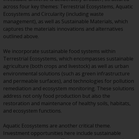
across four key themes: Terrestrial Ecosystems, Aquatic
Bestimmte Personen haben
Ecosystems and Circularity (including waste
möglicherweise Zugang zu
management), as well as Sustainable Materials, which
Informationen über Redwheel
captures the materials innovations and alternatives
Funds, eine
outlined above.
Investmentgesellschaft, die als
„Société d’Investissement à
We incorporate sustainable food systems within
Capital Variable“ nach
Terrestrial Ecosystems, which encompasses sustainable
luxemburgischem Recht
agriculture (both crops and livestock) as well as urban
gegründet wurde. Die Teilfonds
environmental solutions (such as green infrastructure
von Redwheel Funds, auf die auf
and permeable surfaces), and technologies for pollution
der Website verwiesen wird,
remediation and ecosystem monitoring. These solutions
werden nur durch den aktuellen
address not only food production but also the
Verkaufsprospekt angeboten. Der
restoration and maintenance of healthy soils, habitats,
Verkaufsprospekt enthält
and ecosystem functions.
vollständigere Informationen
über die Teilfonds, einschließlich
Aquatic Ecosystems are another critical theme.
der Anlageziele, Gebühren und
Investment opportunities here include sustainable
Ausgaben. Der Verkaufsprospekt