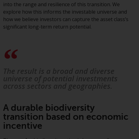
into the range and resilience of this transition. We
explore how this informs the investable universe and
Durch den Zugriff auf diese
how we believe investors can capture the asset class’s
Website erklären Sie, dass Sie die
significant long-term return potential.
folgenden
Geschäftsbedingungen, wie sie
von RWC Partners Limited („RWC“)
herausgegeben wurden, gelesen
und anerkannt haben und damit
einverstanden sind. Diese
The result is a broad and diverse
Website kann Werbung
universe of potential investments
enthalten.
across sectors and geographies.
A durable biodiversity
Zugang unterliegt lokalen
transition based on economic
Beschränkungen
incentive
Obwohl Sie ein Land ausgewählt