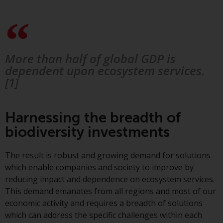
folgenden Seiten beziehen sich
auf ausländische Organismen für
kollektive Kapitalanlagen, die von
RWC Asset Management LLP oder
einem ihrer verbundenen
More than half of global GDP is
Unternehmen verwaltet werden
dependent upon ecosystem services.
(die „von Redwheel verwalteten
[1]
Fonds“). Einige der von Redwheel
verwalteten Fonds, auf die auf
dieser Website verwiesen wird,
Harnessing the breadth of
wurden nicht von der
biodiversity investments
Eidgenössischen
Finanzmarktaufsicht („FINMA“)
The result is robust and growing demand for solutions
zugelassen und Anleger genießen
which enable companies and society to improve by
daher nicht den vollen
reducing impact and dependence on ecosystem services.
Anlegerschutz nach dem
This demand emanates from all regions and most of our
Bundesgesetz über die
economic activity and requires a breadth of solutions
kollektiven Kapitalanlagen von 23.
which can address the specific challenges within each
Juni 2006 («KAG») oder Aufsicht