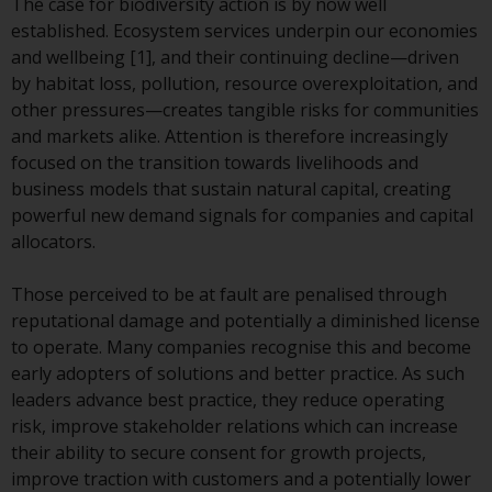
haben, richtet sich diese Website
The case for biodiversity action is by now well
nicht an eine bestimmte
established. Ecosystem services underpin our economies
Gerichtsbarkeit und Sie betreten
and wellbeing [1], and their continuing decline—driven
eine globale Website. Auf dieser
by habitat loss, pollution, resource overexploitation, and
Website erwähnte Produkte oder
other pressures—creates tangible risks for communities
Dienstleistungen unterliegen
and markets alike. Attention is therefore increasingly
gesetzlichen und behördlichen
focused on the transition towards livelihoods and
Anforderungen und sind
business models that sustain natural capital, creating
möglicherweise nicht in allen
powerful new demand signals for companies and capital
Gerichtsbarkeiten verfügbar. Auf
allocators.
dieser Website erwähnte
Produkte oder Dienstleistungen
Those perceived to be at fault are penalised through
werden auf der Grundlage
reputational damage and potentially a diminished license
bestimmter Registrierungen in
to operate. Many companies recognise this and become
relevanten Gerichtsbarkeiten
early adopters of solutions and better practice. As such
gemäß den Europäischen
leaders advance best practice, they reduce operating
Richtlinien zur Koordinierung von
risk, improve stakeholder relations which can increase
Gesetzen, Vorschriften und
their ability to secure consent for growth projects,
Verwaltungsvorschriften in Bezug
improve traction with customers and a potentially lower