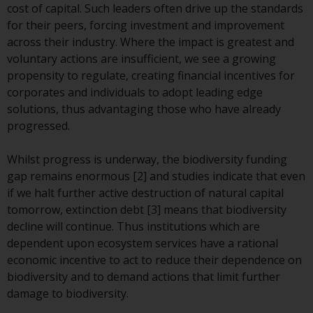
auf Organismen für gemeinsame
cost of capital. Such leaders often drive up the standards
Anlagen in Wertpapieren
for their peers, forcing investment and improvement
(UCITS/OGAW) (Richtlinie
across their industry. Where the impact is greatest and
2009/65/EG ) und die Richtlinie
voluntary actions are insufficient, we see a growing
über die Verwalter alternativer
propensity to regulate, creating financial incentives for
Investmentfonds (Richtlinie
corporates and individuals to adopt leading edge
2011/61/EU) sowie die
solutions, thus advantaging those who have already
entsprechenden Regelungen, die
progressed.
diese Regelungen in britisches
Recht umgesetzt und dann beim
Whilst progress is underway, the biodiversity funding
Austritt des Vereinigten
gap remains enormous [2] and studies indicate that even
Königreichs aus der Europäischen
if we halt further active destruction of natural capital
Union ersetzt haben; es kann
tomorrow, extinction debt [3] means that biodiversity
jedoch zusätzliche Anforderungen
decline will continue. Thus institutions which are
oder Formalitäten geben, die Ihre
dependent upon ecosystem services have a rational
Anlage verbieten.
economic incentive to act to reduce their dependence on
Dementsprechend sind Sie
biodiversity and to demand actions that limit further
verpflichtet, sich über solche
damage to biodiversity.
Einschränkungen zu informieren