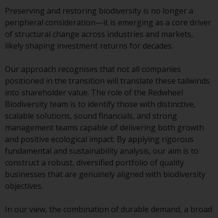
Gebühren und Ausgaben des
Preserving and restoring biodiversity is no longer a
Fonds prüfen. Diese und andere
peripheral consideration—it is emerging as a core driver
Informationen finden Sie im
of structural change across industries and markets,
Verkaufsprospekt des Fonds, der
likely shaping investment returns for decades.
telefonisch unter 1-855-RWC-
FUND erhältlich ist oder indem
Our approach recognises that not all companies
Sie
positioned in the transition will translate these tailwinds
https://www.redwheel.com/us/en/accredit
into shareholder value. The role of the Redwheel
and-documents/ besuchen. Bitte
Biodiversity team is to identify those with distinctive,
lesen Sie den Verkaufsprospekt
scalable solutions, sound financials, and strong
sorgfältig durch, bevor Sie
management teams capable of delivering both growth
investieren.
and positive ecological impact. By applying rigorous
fundamental and sustainability analysis, our aim is to
Andere auf dieser Website
construct a robust, diversified portfolio of quality
beschriebene Fonds unterliegen
businesses that are genuinely aligned with biodiversity
nicht den gleichen
objectives.
regulatorischen Anforderungen
wie 40 Act Funds, einschließlich
In our view, the combination of durable demand, a broad
der Anforderungen an