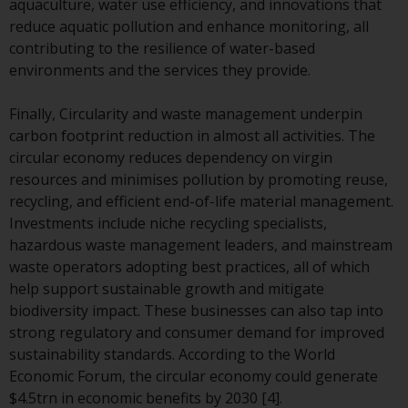
aquaculture, water use efficiency, and innovations that
und andere Informationen zu den
reduce aquatic pollution and enhance monitoring, all
Teilfonds werden jedoch nicht
contributing to the resilience of water-based
absichtlich an Personen in
environments and the services they provide.
Ländern verteilt, in denen eine
solche Verteilung gegen lokale
Finally, Circularity and waste management underpin
Gesetze oder Vorschriften
carbon footprint reduction in almost all activities. The
verstoßen würde.
circular economy reduces dependency on virgin
resources and minimises pollution by promoting reuse,
recycling, and efficient end-of-life material management.
Investments include niche recycling specialists,
Informationen für Anleger in den
hazardous waste management leaders, and mainstream
USA
waste operators adopting best practices, all of which
help support sustainable growth and mitigate
Diese Website ist weder ein
biodiversity impact. These businesses can also tap into
Angebot zum Verkauf noch eine
strong regulatory and consumer demand for improved
Aufforderung zur Beteiligung an
sustainability standards. According to the World
privaten oder registrierten
Economic Forum, the circular economy could generate
Fonds, die über Redwheel
$4.5trn in economic benefits by 2030 [4].
angeboten werden.