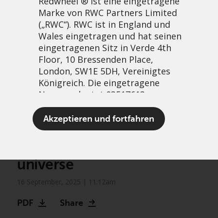
Redwheel ® ist eine eingetragene
Marke von RWC Partners Limited
(„RWC“). RWC ist in England und
Wales eingetragen und hat seinen
eingetragenen Sitz in Verde 4th
Floor, 10 Bressenden Place,
London, SW1E 5DH, Vereinigtes
Königreich. Die eingetragene
Nummer lautet 03517613.
Biodiversity frontiers:
Der Begriff „Redwheel“ kann ein
Akzeptieren und fortfahren
Unlocking growth in an
oder mehrere Unternehmen der
Marke Redwheel umfassen,
expanding investment
einschließlich RWC und RWC Asset
universe
Management LLP, die jeweils von
der britischen Financial Conduct
16 September, 2025 | 11:12am
Authority und, im Fall von RWC
Asset Management LLP, von den
PDF
Share
US Securities and Exchange