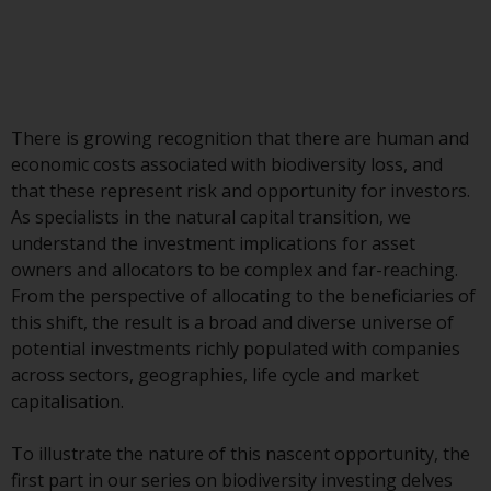
Commission zugelassen und
reguliert werden Exchange
Commission („SEC“); RWC Asset
Advisors (US) LLC, das bei der SEC
registriert ist; RWC Singapore
There is growing recognition that there are human and
(Pte) Limited, die von der
economic costs associated with biodiversity loss, and
Monetary Authority of Singapore
that these represent risk and opportunity for investors.
als lizenzierte
As specialists in the natural capital transition, we
Fondsverwaltungsgesellschaft
understand the investment implications for asset
lizenziert ist; Redwheel Australia
owners and allocators to be complex and far-reaching.
Pty Ltd ist ein australischer
From the perspective of allocating to the beneficiaries of
Finanzdienstleistungslizenznehmer
this shift, the result is a broad and diverse universe of
bei der Australian Securities and
potential investments richly populated with companies
Investment Commission; und
across sectors, geographies, life cycle and market
Redwheel Europe
capitalisation.
Fondsmæglerselskab A/S, die von
der dänischen
To illustrate the nature of this nascent opportunity, the
Finanzaufsichtsbehörde reguliert
first part in our series on biodiversity investing delves
wird.