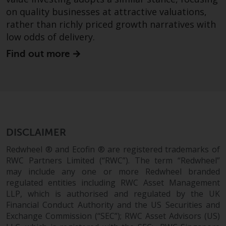
Haftung
on quality businesses at attractive valuations,
rather than richly priced growth narratives with
Obwohl Redwheel bestrebt ist,
low odds of delivery.
sicherzustellen, dass die
Informationen auf dieser Website
Find out more
zum Zeitpunkt der
Veröffentlichung korrekt und
vollständig sind, übernimmt
Redwheel keine Gewaehr noch
eines ihrer verbundenen
Unternehmen die
DISCLAIMER
Angemessenheit, Genauigkeit
Redwheel ® and Ecofin ® are registered trademarks of
oder Vollständigkeit dieser
RWC Partners Limited (“RWC”). The term “Redwheel”
Informationen und übernehmen
may include any one or more Redwheel branded
keine Haftung, die sich aus dem
regulated entities including RWC Asset Management
Vertrauen auf Ungenauigkeiten,
LLP, which is authorised and regulated by the UK
Auslassung in, oder Verwendung
Financial Conduct Authority and the US Securities and
von oder Vertrauen auf die
Exchange Commission (“SEC”); RWC Asset Advisors (US)
Informationen auf dieser Website