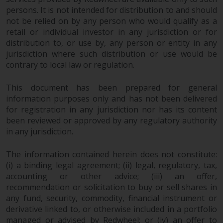
Weise verwendet werden, sollten
persons. It is not intended for distribution to and should
Sie Redwheel per E-Mail oder
not be relied on by any person who would qualify as a
schriftlich darüber informieren.
retail or individual investor in any jurisdiction or for
Sie haben Anspruch auf eine
distribution to, or use by, any person or entity in any
Kopie der Informationen, die wir
jurisdiction where such distribution or use would be
über Sie gespeichert haben,
contrary to local law or regulation.
indem Sie uns schriftlich
anschreiben und diese anfordern.
This document has been prepared for general
Weitere Informationen finden Sie
information purposes only and has not been delivered
in unserer Datenschutz- und
for registration in any jurisdiction nor has its content
Datenschutzrichtlinie und Cookie-
been reviewed or approved by any regulatory authority
in any jurisdiction.
Richtlinie.
The information contained herein does not constitute:
(i) a binding legal agreement; (ii) legal, regulatory, tax,
accounting or other advice; (iii) an offer,
Geltendes Recht
recommendation or solicitation to buy or sell shares in
any fund, security, commodity, financial instrument or
Der Inhalt dieser Website sollte
derivative linked to, or otherwise included in a portfolio
gemäß den Gesetzen von England
managed or advised by Redwheel; or (iv) an offer to