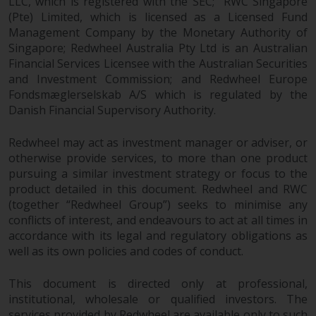
LLC, which is registered with the SEC; RWC Singapore
ergibt.
(Pte) Limited, which is licensed as a Licensed Fund
Management Company by the Monetary Authority of
Singapore; Redwheel Australia Pty Ltd is an Australian
Financial Services Licensee with the Australian Securities
and Investment Commission; and Redwheel Europe
Datenschutz und Privatsphäre
Fondsmæglerselskab A/S which is regulated by the
Danish Financial Supervisory Authority.
Soweit Informationen, die Sie
bereitstellen oder die wir von
Redwheel may act as investment manager or adviser, or
dieser Website erhalten,
otherwise provide services, to more than one product
personenbezogene Daten
pursuing a similar investment strategy or focus to the
darstellen, stimmen Sie deren
product detailed in this document. Redwheel and RWC
Verarbeitung durch Redwheel und
(together “Redwheel Group”) seeks to minimise any
seine Vertreter und andere Dritte
conflicts of interest, and endeavours to act at all times in
zu. Alle diese Unternehmen sind
accordance with its legal and regulatory obligations as
verpflichtet, die Vertraulichkeit
well as its own policies and codes of conduct.
dieser Informationen zu wahren.
Wenn Sie nicht möchten, dass
This document is directed only at professional,
institutional, wholesale or qualified investors. The
Ihre Informationen auf diese
services provided by Redwheel are available only to such