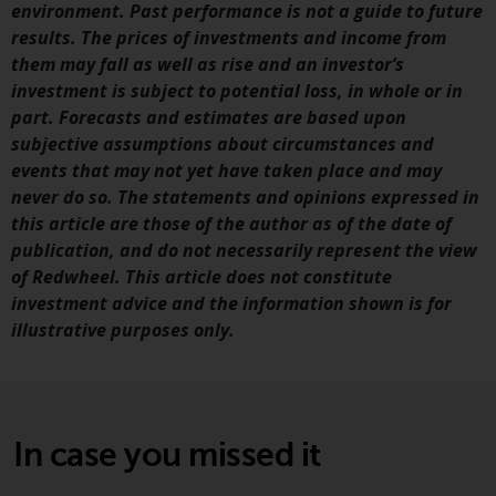
environment. Past performance is not a guide to future
Fähigkeiten von Redwheel und
results. The prices of investments and income from
dient nur zu
them may fall as well as rise and an investor’s
Informationszwecken. Keines der
investment is subject to potential loss, in whole or in
auf dieser Website enthaltenen
part. Forecasts and estimates are based upon
Materialien soll ein
subjective assumptions about circumstances and
Verkaufsangebot oder eine
events that may not yet have taken place and may
Aufforderung oder Aufforderung
never do so. The statements and opinions expressed in
zur Abgabe eines Angebots zum
this article are those of the author as of the date of
Kauf von Produkten oder
publication, and do not necessarily represent the view
Dienstleistungen darstellen, die
of Redwheel. This article does not constitute
von Redwheel oder einem seiner
investment advice and the information shown is for
verbundenen Unternehmen
illustrative purposes only.
bereitgestellt werden, und darf
nicht im Zusammenhang mit
einer Anlageentscheidung
herangezogen werden. Diese
Website bietet keine spezifische
In case you missed it
Anlageberatung und