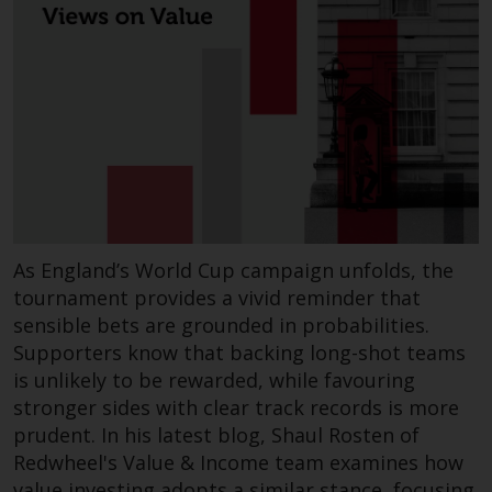
Genauigkeit, Vollständigkeit oder
Eignung für einen bestimmten
Zweck übernommen. Redwheel
hat seine eigenen Ansichten und
Meinungen auf dieser Website
(oder denen seiner verbundenen
Unternehmen) geäußert, und
diese können sich ohne
Vorankündigung ändern.
Redwheel ist nicht verpflichtet,
Informationen zu aktualisieren,
As England’s World Cup campaign unfolds, the
und Leser sollten sich bei einer
tournament provides a vivid reminder that
Anlageentscheidung nicht
sensible bets are grounded in probabilities.
ausschließlich auf die auf dieser
Supporters know that backing long-shot teams
Website enthaltenen
is unlikely to be rewarded, while favouring
Informationen verlassen.
stronger sides with clear track records is more
prudent. In his latest blog, Shaul Rosten of
Redwheel's Value & Income team examines how
value investing adopts a similar stance, focusing