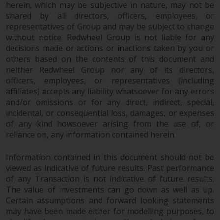
herein, which may be subjective in nature, may not be
wirksam.
shared by all directors, officers, employees, or
representatives of Group and may be subject to change
without notice. Redwheel Group is not liable for any
decisions made or actions or inactions taken by you or
Copyright
others based on the contents of this document and
neither Redwheel Group nor any of its directors,
Kein Teil dieser Website darf
officers, employees, or representatives (including
ohne die vorherige schriftliche
affiliates) accepts any liability whatsoever for any errors
and/or omissions or for any direct, indirect, special,
Genehmigung von Redwheel in
incidental, or consequential loss, damages, or expenses
irgendeiner Weise reproduziert
of any kind howsoever arising from the use of, or
werden. Copyright 2016 ©
reliance on, any information contained herein.
Information contained in this document should not be
viewed as indicative of future results. Past performance
of any Transaction is not indicative of future results.
The value of investments can go down as well as up.
Certain assumptions and forward looking statements
may have been made either for modelling purposes, to