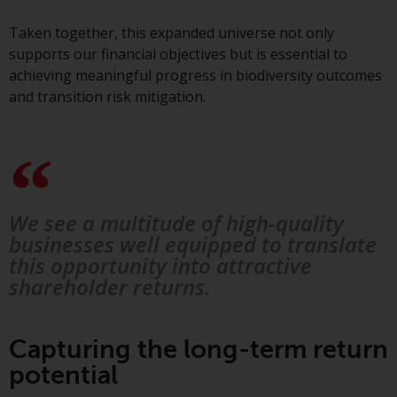
Taken together, this expanded universe not only
Zu den Fonds im US-Bereich der
supports our financial objectives but is essential to
Website gehören Produkte, die
achieving meaningful progress in biodiversity outcomes
gemäß dem Investment Company
and transition risk mitigation.
Act von 1940 („40 Act Funds“)
registriert sind. Die 40 Act Funds
akzeptieren im Allgemeinen keine
Anlagen von Nicht-US-Personen.
Nicht-US-Personen kann es
gestattet werden in einen 40-Act-
We see a multitude of high-quality
Fonds zu investieren,
businesses well equipped to translate
vorbehaltlich der Erfüllung einer
this opportunity into attractive
erhöhten Sorgfaltspflicht.
shareholder returns.
Um festzustellen, ob ein 40-Act-
Fonds eine geeignete Anlage für
Capturing the long-term return
Sie ist, prüfen Sie sorgfältig die
potential
Anlageziele, das Risiko sowie die