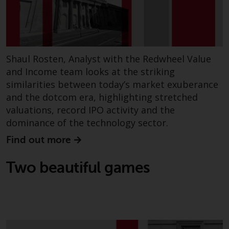
Derivative Instrumente können
mit einem hohen Risiko
verbunden sein. Unterschiedliche
Arten von Fonds oder Anlagen
weisen unterschiedliche
Shaul Rosten, Analyst with the Redwheel Value
Risikograde auf.
and Income team looks at the striking
similarities between today’s market exuberance
and the dotcom era, highlighting stretched
valuations, record IPO activity and the
Änderungen am Inhalt
dominance of the technology sector.
Find out more
Die auf dieser Website
enthaltenen Informationen
Two beautiful games
werden so wie sie sind zur
Verfügung gestellt, können ohne
Vorankündigung geändert
werden und es wird keine
Garantie hinsichtlich ihrer