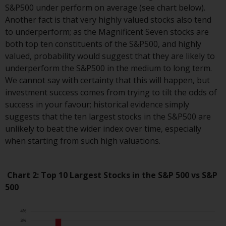
S&P500 under perform on average (see chart below).
Another fact is that very highly valued stocks also tend
Zu den Fonds im US-Bereich der
to underperform; as the Magnificent Seven stocks are
Website gehören Produkte, die
both top ten constituents of the S&P500, and highly
gemäß dem Investment Company
valued, probability would suggest that they are likely to
Act von 1940 („40 Act Funds“)
underperform the S&P500 in the medium to long term.
registriert sind. Die 40 Act Funds
We cannot say with certainty that this will happen, but
akzeptieren im Allgemeinen keine
investment success comes from trying to tilt the odds of
Anlagen von Nicht-US-Personen.
success in your favour; historical evidence simply
Nicht-US-Personen kann es
suggests that the ten largest stocks in the S&P500 are
gestattet werden in einen 40-Act-
unlikely to beat the wider index over time, especially
Fonds zu investieren,
when starting from such high valuations.
vorbehaltlich der Erfüllung einer
erhöhten Sorgfaltspflicht.
Chart 2: Top 10 Largest Stocks in the S&P 500 vs S&P
Um festzustellen, ob ein 40-Act-
500
Fonds eine geeignete Anlage für
Sie ist, prüfen Sie sorgfältig die
Anlageziele, das Risiko sowie die