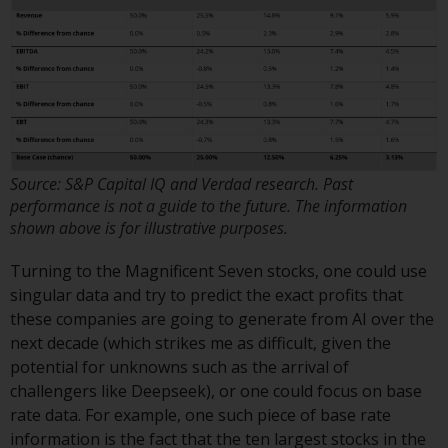
und andere Informationen zu den
Teilfonds werden jedoch nicht
absichtlich an Personen in
Ländern verteilt, in denen eine
solche Verteilung gegen lokale
Gesetze oder Vorschriften
verstoßen würde.
Source: S&P Capital IQ and Verdad research. Past
performance is not a guide to the future. The information
shown above is for illustrative purposes.
Informationen für Anleger in den
Turning to the Magnificent Seven stocks, one could use
USA
singular data and try to predict the exact profits that
these companies are going to generate from AI over the
Diese Website ist weder ein
next decade (which strikes me as difficult, given the
Angebot zum Verkauf noch eine
potential for unknowns such as the arrival of
Aufforderung zur Beteiligung an
challengers like Deepseek), or one could focus on base
privaten oder registrierten
rate data. For example, one such piece of base rate
Fonds, die über Redwheel
information is the fact that the ten largest stocks in the
angeboten werden.