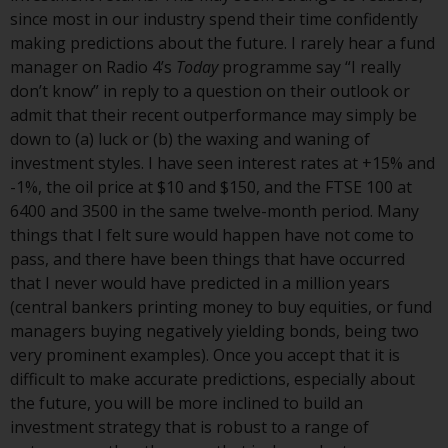
folgenden Seiten beziehen sich
since most in our industry spend their time confidently
auf ausländische Organismen für
making predictions about the future. I rarely hear a fund
kollektive Kapitalanlagen, die von
manager on Radio 4’s
Today
programme say “I really
RWC Asset Management LLP oder
don’t know” in reply to a question on their outlook or
einem ihrer verbundenen
admit that their recent outperformance may simply be
Unternehmen verwaltet werden
down to (a) luck or (b) the waxing and waning of
(die „von Redwheel verwalteten
investment styles. I have seen interest rates at +15% and
Fonds“). Einige der von Redwheel
-1%, the oil price at $10 and $150, and the FTSE 100 at
verwalteten Fonds, auf die auf
6400 and 3500 in the same twelve-month period. Many
dieser Website verwiesen wird,
things that I felt sure would happen have not come to
wurden nicht von der
pass, and there have been things that have occurred
Eidgenössischen
that I never would have predicted in a million years
Finanzmarktaufsicht („FINMA“)
(central bankers printing money to buy equities, or fund
zugelassen und Anleger genießen
managers buying negatively yielding bonds, being two
daher nicht den vollen
very prominent examples). Once you accept that it is
Anlegerschutz nach dem
difficult to make accurate predictions, especially about
Bundesgesetz über die
the future, you will be more inclined to build an
kollektiven Kapitalanlagen von 23.
investment strategy that is robust to a range of
Juni 2006 («KAG») oder Aufsicht