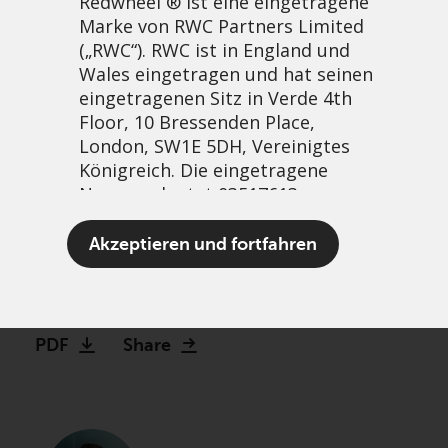
Redwheel ® ist eine eingetragene
Marke von RWC Partners Limited
(„RWC“). RWC ist in England und
Wales eingetragen und hat seinen
eingetragenen Sitz in Verde 4th
Floor, 10 Bressenden Place,
London, SW1E 5DH, Vereinigtes
Königreich. Die eingetragene
Nummer lautet 03517613.
Are you sure about that?
Der Begriff „Redwheel“ kann ein
Akzeptieren und fortfahren
The folly of forecasting
oder mehrere Unternehmen der
Marke Redwheel umfassen,
14 August, 2025 | 10:40am
einschließlich RWC und RWC Asset
Management LLP, die jeweils von
PDF
Share
der britischen Financial Conduct
Authority und, im Fall von RWC
Asset Management LLP, von den
US Securities and Exchange