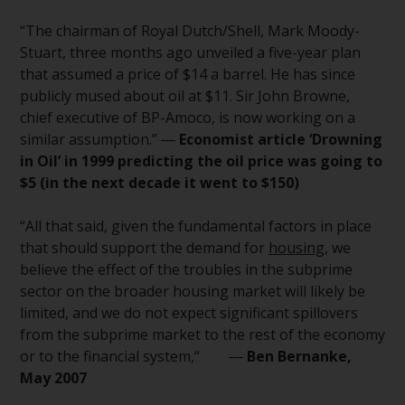
daraus erzielten Erträge können
sowohl fallen als auch steigen.
“The chairman of Royal Dutch/Shell, Mark Moody-
Mit Investitionen in die von
Stuart, three months ago unveiled a five-year plan
Redwheel und seinen
that assumed a price of $14 a barrel. He has since
verbundenen Unternehmen
publicly mused about oil at $11. Sir John Browne,
angebotenen Produkte und
chief executive of BP-Amoco, is now working on a
Dienstleistungen sind erhebliche
similar assumption.” ―
Economist article ‘Drowning
Risiken verbunden.
in Oil’ in 1999 predicting the oil price was going to
Wechselkursschwankungen
$5 (in the next decade it went to $150)
können sich positiv oder negativ
auf den Wert von auf
“All that said, given the fundamental factors in place
Fremdwährungen lautenden
that should support the demand for
housing
, we
Finanzinstrumenten auswirken.
believe the effect of the troubles in the subprime
Bestimmte Anlagen,
sector on the broader housing market will likely be
insbesondere alternative Fonds
limited, and we do not expect significant spillovers
und Emerging Markets,
from the subprime market to the rest of the economy
beinhalten ein
or to the financial system,“ ―
Ben Bernanke,
überdurchschnittliches Risiko und
May 2007
sind als langfristig anzusehen.