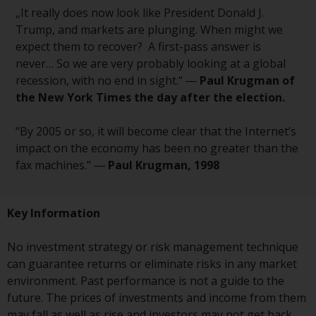
Derivative Instrumente können
„It really does now look like President Donald J.
mit einem hohen Risiko
Trump, and markets are plunging. When might we
verbunden sein. Unterschiedliche
expect them to recover? A first-pass answer is
Arten von Fonds oder Anlagen
never… So we are very probably looking at a global
weisen unterschiedliche
recession, with no end in sight.“ ―
Paul Krugman of
Risikograde auf.
the New York Times the day after the election.
“By 2005 or so, it will become clear that the Internet’s
impact on the economy has been no greater than the
Änderungen am Inhalt
fax machines.” ―
Paul Krugman, 1998
Die auf dieser Website
Key Information
enthaltenen Informationen
werden so wie sie sind zur
No investment strategy or risk management technique
Verfügung gestellt, können ohne
can guarantee returns or eliminate risks in any market
Vorankündigung geändert
environment. Past performance is not a guide to the
werden und es wird keine
future. The prices of investments and income from them
Garantie hinsichtlich ihrer
may fall as well as rise and investors may not get back