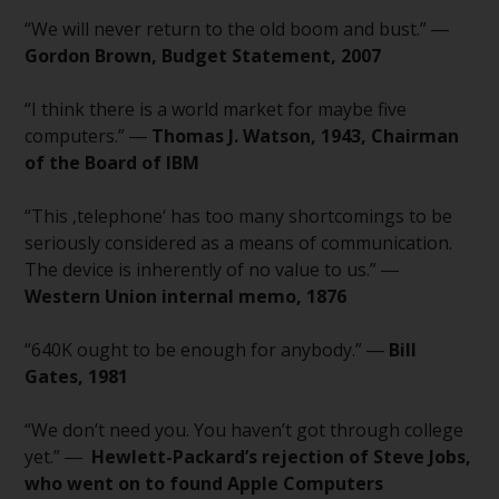
berücksichtigt nicht die
Anlagebedürfnisse eines
“We will never return to the old boom and bust.” ―
bestimmten Anlegers oder
Gordon Brown, Budget Statement, 2007
bestimmter Anleger.
“I think there is a world market for maybe five
Nichts auf dieser Website sollte
computers.” ―
Thomas J. Watson, 1943, Chairman
als Anlage-, Steuer-, Rechts- oder
of the Board of IBM
sonstige Beratung ausgelegt
werden.
“This ‚telephone‘ has too many shortcomings to be
seriously considered as a means of communication.
The device is inherently of no value to us.” ―
Western Union internal memo, 1876
Risikowarnung
“640K ought to be enough for anybody.” ―
Bill
Die frühere Wertentwicklung
Gates, 1981
eines von Redwheel verwalteten
Fonds ist kein Hinweis auf die
“We don’t need you. You haven’t got through college
zukünftige Wertentwicklung. Der
yet.” ―
Hewlett-Packard’s rejection of Steve Jobs,
Wert von Wertpapieren und die
who went on to found Apple Computers