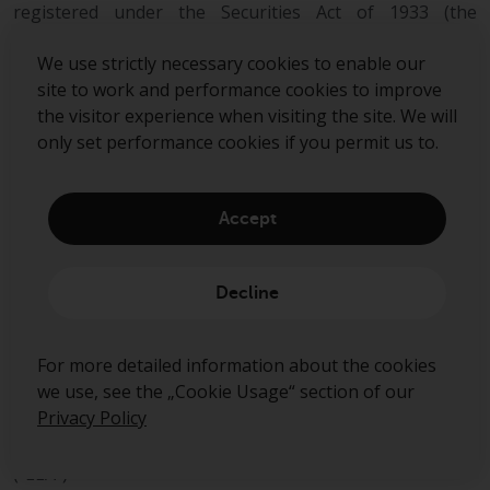
registered under the Securities Act of 1933 (the
“Securities Act”) and are not available for purchase by
US persons (as defined in Regulation S under the
We use strictly necessary cookies to enable our
Securities Act) except to persons who are “qualified
site to work and performance cookies to improve
purchasers” (as defined in the Investment Company Act
the visitor experience when visiting the site. We will
of 1940) and “accredited investors” (as defined in Rule
only set performance cookies if you permit us to.
501(a) under the Securities Act).
This document does not constitute an offer to sell,
Accept
purchase, subscribe for or otherwise invest in units or
shares of any fund managed by Redwheel. Any offering
is made only pursuant to the relevant offering
Decline
document and the relevant subscription application.
Prospective investors should review the offering
memorandum in its entirety, including the risk factors in
For more detailed information about the cookies
the offering memorandum, before making a decision to
we use, see the „Cookie Usage“ section of our
invest.
Privacy Policy
AIFMD and Distribution in the European Economic Area
(“EEA”)