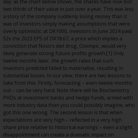
day; as the chart below shows, the shares have now lost
two thirds of their value in just over a year. This was less
Durch den Zugriff auf diese
a story of the company suddenly losing money than it
Website erklären Sie, dass Sie die
was of investors simply making assumptions that were
folgenden
overly optimistic: at DK1000, investors in June 2024 paid
Geschäftsbedingungen, wie sie
52x the 2023 EPS of DK18.67, a price which implies a
von RWC Partners Limited („RWC“)
conviction that Novo’s diet drug, Ozempic, would very
herausgegeben wurden, gelesen
likely generate strong future profits growth.[1] Only
und anerkannt haben und damit
twelve months later, the growth rates that such
einverstanden sind. Diese
investors predicted failed to materialise, resulting in
Website kann Werbung
substantial losses. In our view, there are two lessons to
enthalten.
take from this. Firstly, forecasting – even twelve months
out – can be very hard. Note there will be Biochemistry
PHDs at investment banks and hedge funds, armed with
more industry data than you could possibly imagine, who
Zugang unterliegt lokalen
got this one wrong. The second lesson is that when
Beschränkungen
expectations are very high – reflected in a very high
share price relative to historical earnings – even a slight
Obwohl Sie ein Land ausgewählt
disappointment can create a dramatic impact on