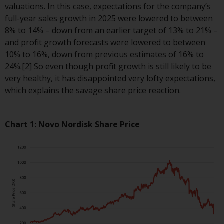
haben, richtet sich diese Website
valuations. In this case, expectations for the company’s
nicht an eine bestimmte
full-year sales growth in 2025 were lowered to between
Gerichtsbarkeit und Sie betreten
8% to 14% – down from an earlier target of 13% to 21% –
eine globale Website. Auf dieser
and profit growth forecasts were lowered to between
Website erwähnte Produkte oder
10% to 16%, down from previous estimates of 16% to
Dienstleistungen unterliegen
24%.[2] So even though profit growth is still likely to be
gesetzlichen und behördlichen
very healthy, it has disappointed very lofty expectations,
Anforderungen und sind
which explains the savage share price reaction.
möglicherweise nicht in allen
Gerichtsbarkeiten verfügbar. Auf
dieser Website erwähnte
Chart 1: Novo Nordisk Share Price
Produkte oder Dienstleistungen
werden auf der Grundlage
bestimmter Registrierungen in
relevanten Gerichtsbarkeiten
gemäß den Europäischen
Richtlinien zur Koordinierung von
Gesetzen, Vorschriften und
Verwaltungsvorschriften in Bezug