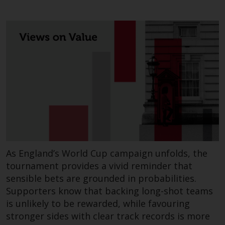
und Wales ausgelegt und geregelt
werden, und die Gerichte dieser
Gerichtsbarkeit haben die
ausschließliche Zuständigkeit für
alle auftretenden Streitigkeiten,
es sei denn, diese Inhalte
unterliegen ausdrücklich den
Gesetzen von eine andere
Gerichtsbarkeit. Wenn ein
zuständiges Gericht aus
irgendeinem Grund eine
Bestimmung dieses Abschnitts
„Wichtige Informationen“ für
As England’s World Cup campaign unfolds, the
nicht durchsetzbar befunden hat,
tournament provides a vivid reminder that
wird diese Bestimmung im
sensible bets are grounded in probabilities.
maximal zulässigen Umfang
Supporters know that backing long-shot teams
durchgesetzt, und der Rest dieser
is unlikely to be rewarded, while favouring
‚Wichtigen Informationen“ bleibt
stronger sides with clear track records is more
in vollem Umfang in Kraft und