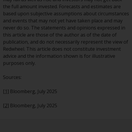
Genauigkeit, Vollständigkeit oder
the full amount invested. Forecasts and estimates are
Eignung für einen bestimmten
based upon subjective assumptions about circumstances
Zweck übernommen. Redwheel
and events that may not yet have taken place and may
hat seine eigenen Ansichten und
never do so. The statements and opinions expressed in
Meinungen auf dieser Website
this article are those of the author as of the date of
(oder denen seiner verbundenen
publication, and do not necessarily represent the view of
Unternehmen) geäußert, und
Redwheel. This article does not constitute investment
diese können sich ohne
advice and the information shown is for illustrative
Vorankündigung ändern.
purposes only.
Redwheel ist nicht verpflichtet,
Informationen zu aktualisieren,
Sources:
und Leser sollten sich bei einer
Anlageentscheidung nicht
[1]
Bloomberg, July 2025
ausschließlich auf die auf dieser
Website enthaltenen
[2]
Bloomberg, July 2025
Informationen verlassen.