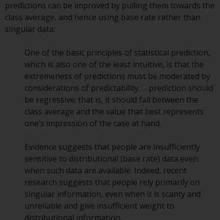
predictions can be improved by pulling them towards the
gleichwertiges Dokument der von
class average, and hence using base rate rather than
Redwheel verwalteten Fonds, die
singular data:
Gründungsdokumente, die
Jahresberichte und, sofern von
One of the basic principles of statistical prediction,
den jeweiligen von Redwheel
which is also one of the least intuitive, is that the
verwalteten Fonds erstellt, die
extremeness of predictions must be moderated by
Halbjahresberichte und/oder das
considerations of predictability. ….prediction should
Basisinformationsblatt (PRIIPs
be regressive; that is, it should fall between the
KID) sind kostenlos erhältlich vom
class average and the value that best represents
Vertreter in der Schweiz. In Bezug
one’s impression of the case at hand.
auf die qualifizierten Anlegern in
der Schweiz angebotenen Aktien
Evidence suggests that people are insufficiently
ist der Erfüllungsort der
sensitive to distributional (base rate) data even
eingetragene Sitz des Schweizer
when such data are available. Indeed, recent
Vertreters. Gerichtsstand ist am
research suggests that people rely primarily on
Sitz des Schweizer Vertreters
singular information, even when it is scanty and
oder am Sitz oder Wohnsitz des
unreliable and give insufficient weight to
Anlegers.
distributional information.