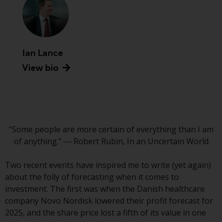
Commission zugelassen und
reguliert werden Exchange
Commission („SEC“); RWC Asset
Advisors (US) LLC, das bei der SEC
registriert ist; RWC Singapore
Ian Lance
(Pte) Limited, die von der
View bio
Monetary Authority of Singapore
als lizenzierte
Fondsverwaltungsgesellschaft
lizenziert ist; Redwheel Australia
Pty Ltd ist ein australischer
“Some people are more certain of everything than I am
Finanzdienstleistungslizenznehmer
of anything.” ― Robert Rubin, In an Uncertain World
bei der Australian Securities and
Investment Commission; und
Two recent events have inspired me to write (yet again)
Redwheel Europe
about the folly of forecasting when it comes to
Fondsmæglerselskab A/S, die von
investment. The first was when the Danish healthcare
der dänischen
company Novo Nordisk lowered their profit forecast for
Finanzaufsichtsbehörde reguliert
2025, and the share price lost a fifth of its value in one
wird.