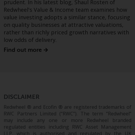
prudent. In his latest blog, Shaul Rosten of
wirksam.
Redwheel's Value & Income team examines how
value investing adopts a similar stance, focusing
on quality businesses at attractive valuations,
rather than richly priced growth narratives with
Copyright
low odds of delivery.
Kein Teil dieser Website darf
Find out more
ohne die vorherige schriftliche
Genehmigung von Redwheel in
irgendeiner Weise reproduziert
werden. Copyright 2016 ©
DISCLAIMER
Redwheel ® and Ecofin ® are registered trademarks of
RWC Partners Limited (“RWC”). The term “Redwheel”
may include any one or more Redwheel branded
regulated entities including RWC Asset Management
LLP, which is authorised and regulated by the UK