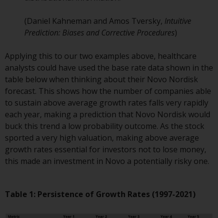
Bestimmte Personen haben
(Daniel Kahneman and Amos Tversky,
Intuitive
möglicherweise Zugang zu
Prediction: Biases and Corrective Procedures
)
Informationen über Redwheel
Funds, eine
Applying this to our two examples above, healthcare
Investmentgesellschaft, die als
analysts could have used the base rate data shown in the
„Société d’Investissement à
table below when thinking about their Novo Nordisk
Capital Variable“ nach
forecast. This shows how the number of companies able
luxemburgischem Recht
to sustain above average growth rates falls very rapidly
gegründet wurde. Die Teilfonds
each year, making a prediction that Novo Nordisk would
von Redwheel Funds, auf die auf
buck this trend a low probability outcome. As the stock
der Website verwiesen wird,
sported a very high valuation, making above average
werden nur durch den aktuellen
growth rates essential for investors not to lose money,
Verkaufsprospekt angeboten. Der
this made an investment in Novo a potentially risky one.
Verkaufsprospekt enthält
vollständigere Informationen
über die Teilfonds, einschließlich
Table 1: Persistence of Growth Rates (1997-2021)
der Anlageziele, Gebühren und
Ausgaben. Der Verkaufsprospekt