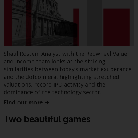
Weise verwendet werden, sollten
Sie Redwheel per E-Mail oder
schriftlich darüber informieren.
Sie haben Anspruch auf eine
Kopie der Informationen, die wir
über Sie gespeichert haben,
indem Sie uns schriftlich
anschreiben und diese anfordern.
Shaul Rosten, Analyst with the Redwheel Value
Weitere Informationen finden Sie
and Income team looks at the striking
in unserer Datenschutz- und
similarities between today’s market exuberance
Datenschutzrichtlinie und Cookie-
and the dotcom era, highlighting stretched
Richtlinie.
valuations, record IPO activity and the
dominance of the technology sector.
Find out more
Geltendes Recht
Two beautiful games
Der Inhalt dieser Website sollte
gemäß den Gesetzen von England