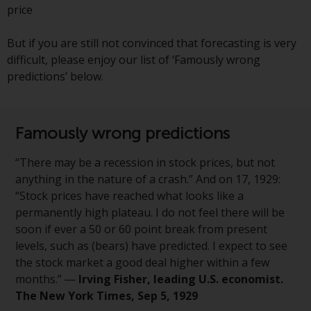
price
Fähigkeiten von Redwheel und
dient nur zu
But if you are still not convinced that forecasting is very
Informationszwecken. Keines der
difficult, please enjoy our list of ‘Famously wrong
auf dieser Website enthaltenen
predictions’ below.
Materialien soll ein
Verkaufsangebot oder eine
Aufforderung oder Aufforderung
zur Abgabe eines Angebots zum
Famously wrong predictions
Kauf von Produkten oder
Dienstleistungen darstellen, die
“There may be a recession in stock prices, but not
von Redwheel oder einem seiner
anything in the nature of a crash.” And on 17, 1929:
verbundenen Unternehmen
“Stock prices have reached what looks like a
bereitgestellt werden, und darf
permanently high plateau. I do not feel there will be
nicht im Zusammenhang mit
soon if ever a 50 or 60 point break from present
einer Anlageentscheidung
levels, such as (bears) have predicted. I expect to see
herangezogen werden. Diese
the stock market a good deal higher within a few
Website bietet keine spezifische
months.” ―
Irving Fisher, leading U.S. economist.
Anlageberatung und
The New York Times, Sep 5, 1929