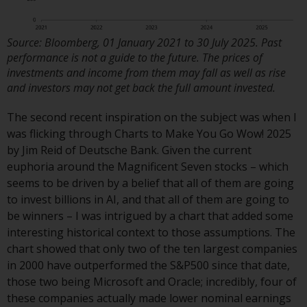
auf Organismen für gemeinsame
Anlagen in Wertpapieren
(UCITS/OGAW) (Richtlinie
Source: Bloomberg, 01 January 2021 to 30 July 2025. Past
2009/65/EG ) und die Richtlinie
performance is not a guide to the future. The prices of
über die Verwalter alternativer
investments and income from them may fall as well as rise
and investors may not get back the full amount invested.
Investmentfonds (Richtlinie
2011/61/EU) sowie die
The second recent inspiration on the subject was when I
entsprechenden Regelungen, die
was flicking through Charts to Make You Go Wow! 2025
diese Regelungen in britisches
by Jim Reid of Deutsche Bank. Given the current
Recht umgesetzt und dann beim
euphoria around the Magnificent Seven stocks – which
Austritt des Vereinigten
seems to be driven by a belief that all of them are going
Königreichs aus der Europäischen
to invest billions in AI, and that all of them are going to
Union ersetzt haben; es kann
be winners – I was intrigued by a chart that added some
jedoch zusätzliche Anforderungen
interesting historical context to those assumptions. The
oder Formalitäten geben, die Ihre
chart showed that only two of the ten largest companies
Anlage verbieten.
in 2000 have outperformed the S&P500 since that date,
Dementsprechend sind Sie
those two being Microsoft and Oracle; incredibly, four of
verpflichtet, sich über solche
these companies actually made lower nominal earnings
Einschränkungen zu informieren