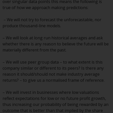
over singular data points this means the following is
Investmentfonds, Anlegern
true of how we approach making predictions:
bestimmte regelmäßige und
standardisierte Preis- und
– We will not try to forecast the unforecastable, nor
Bewertungsinformationen zur
produce thousand-line models.
Verfügung zu stellen. Qualifizierte
potenzielle Anleger sollten vor
– We will look at long run historical averages and ask
einer Anlage in diese Fonds das
whether there is any reason to believe the future will be
Angebotsprospekt und andere
materially different from the past.
zugehörige Fondsdokumente
konsultieren, um eine
– We will use peer group data – to what extent is this
vollständige Liste der Risiken und
company similar or different to its peers? Is there any
andere relevante Informationen
reason it should/should not make industry average
zu erhalten.
returns? – to give us a normalised frame of reference.
– We will invest in businesses where low valuations
reflect expectations for low or no future profit growth,
Produkte und Dienstleistungen
thus increasing our probability of being rewarded by an
outcome that is better than that implied by the share
Diese Website beschreibt die