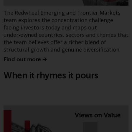
ergibt.
The Redwheel Emerging and Frontier Markets
team explores the concentration challenge
facing investors today and maps out
Datenschutz und Privatsphäre
under‑owned countries, sectors and themes that
the team believes offer a richer blend of
Soweit Informationen, die Sie
structural growth and genuine diversification.
bereitstellen oder die wir von
Find out more
dieser Website erhalten,
personenbezogene Daten
When it rhymes it pours
darstellen, stimmen Sie deren
Verarbeitung durch Redwheel und
seine Vertreter und andere Dritte
zu. Alle diese Unternehmen sind
verpflichtet, die Vertraulichkeit
dieser Informationen zu wahren.
Wenn Sie nicht möchten, dass
Ihre Informationen auf diese