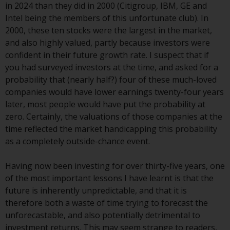
in 2024 than they did in 2000 (Citigroup, IBM, GE and
und diese zu beachten. Auf dieser
Intel being the members of this unfortunate club). In
Website erwähnte Produkte oder
2000, these ten stocks were the largest in the market,
Dienstleistungen sind nur für den
and also highly valued, partly because investors were
Vertrieb in jenen
confident in their future growth rate. I suspect that if
Gerichtsbarkeiten bestimmt, in
you had surveyed investors at the time, and asked for a
denen und an diejenigen
probability that (nearly half?) four of these much-loved
Personen, denen das Anbieten
companies would have lower earnings twenty-four years
solcher Produkte und
later, most people would have put the probability at
Dienstleistungen gestattet ist.
zero. Certainly, the valuations of those companies at the
time reflected the market handicapping this probability
as a completely outside-chance event.
Informationen für Anleger in der
Having now been investing for over thirty-five years, one
Schweiz
of the most important lessons I have learnt is that the
future is inherently unpredictable, and that it is
Dies ist ein Werbedokument.
therefore both a waste of time trying to forecast the
unforecastable, and also potentially detrimental to
Die Informationen auf den
investment returns. This may seem strange to readers,