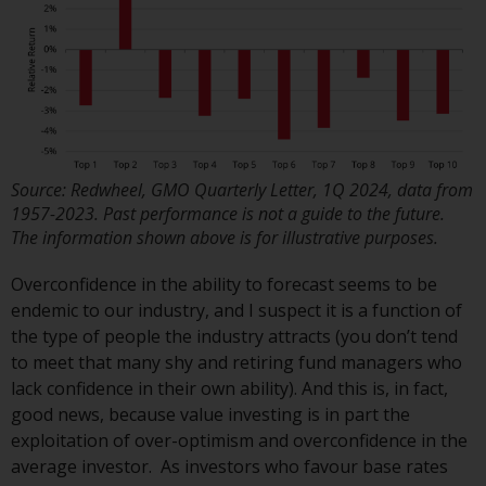
Gebühren und Ausgaben des
Fonds prüfen. Diese und andere
Informationen finden Sie im
Verkaufsprospekt des Fonds, der
telefonisch unter 1-855-RWC-
FUND erhältlich ist oder indem
Sie
https://www.redwheel.com/us/en/accredit
Source: Redwheel, GMO Quarterly Letter, 1Q 2024, data from
and-documents/ besuchen. Bitte
1957-2023. Past performance is not a guide to the future.
lesen Sie den Verkaufsprospekt
The information shown above is for illustrative purposes.
sorgfältig durch, bevor Sie
Overconfidence in the ability to forecast seems to be
investieren.
endemic to our industry, and I suspect it is a function of
the type of people the industry attracts (you don’t tend
Andere auf dieser Website
to meet that many shy and retiring fund managers who
beschriebene Fonds unterliegen
lack confidence in their own ability). And this is, in fact,
nicht den gleichen
good news, because value investing is in part the
regulatorischen Anforderungen
exploitation of over-optimism and overconfidence in the
wie 40 Act Funds, einschließlich
average investor. As investors who favour base rates
der Anforderungen an