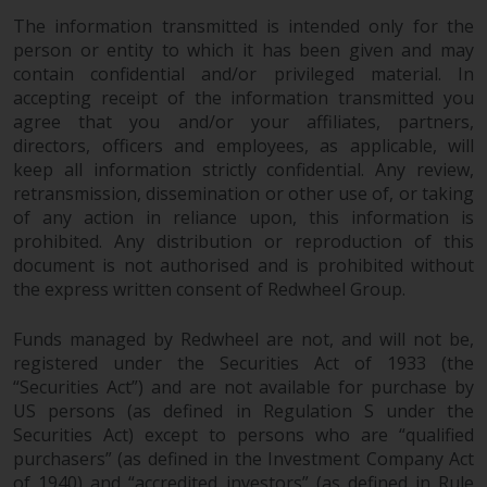
von oder Vertrauen auf die
The information transmitted is intended only for the
Informationen auf dieser Website
person or entity to which it has been given and may
ergibt.
contain confidential and/or privileged material. In
accepting receipt of the information transmitted you
agree that you and/or your affiliates, partners,
directors, officers and employees, as applicable, will
keep all information strictly confidential. Any review,
Datenschutz und Privatsphäre
retransmission, dissemination or other use of, or taking
of any action in reliance upon, this information is
Soweit Informationen, die Sie
prohibited. Any distribution or reproduction of this
bereitstellen oder die wir von
document is not authorised and is prohibited without
dieser Website erhalten,
the express written consent of Redwheel Group.
personenbezogene Daten
darstellen, stimmen Sie deren
Funds managed by Redwheel are not, and will not be,
Verarbeitung durch Redwheel und
registered under the Securities Act of 1933 (the
seine Vertreter und andere Dritte
“Securities Act”) and are not available for purchase by
zu. Alle diese Unternehmen sind
US persons (as defined in Regulation S under the
Securities Act) except to persons who are “qualified
verpflichtet, die Vertraulichkeit
purchasers” (as defined in the Investment Company Act
dieser Informationen zu wahren.
of 1940) and “accredited investors” (as defined in Rule