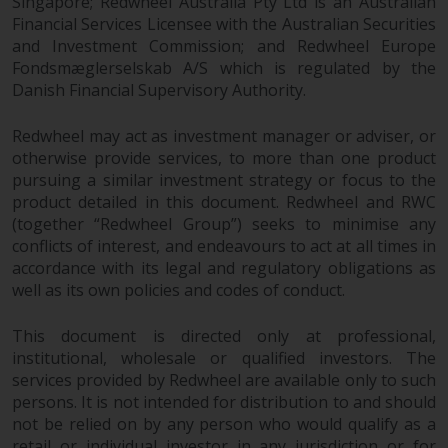
Website bietet keine spezifische
Singapore; Redwheel Australia Pty Ltd is an Australian
Financial Services Licensee with the Australian Securities
Anlageberatung und
and Investment Commission; and Redwheel Europe
berücksichtigt nicht die
Fondsmæglerselskab A/S which is regulated by the
Anlagebedürfnisse eines
Danish Financial Supervisory Authority.
bestimmten Anlegers oder
bestimmter Anleger.
Redwheel may act as investment manager or adviser, or
otherwise provide services, to more than one product
Nichts auf dieser Website sollte
pursuing a similar investment strategy or focus to the
als Anlage-, Steuer-, Rechts- oder
product detailed in this document. Redwheel and RWC
sonstige Beratung ausgelegt
(together “Redwheel Group”) seeks to minimise any
werden.
conflicts of interest, and endeavours to act at all times in
accordance with its legal and regulatory obligations as
well as its own policies and codes of conduct.
This document is directed only at professional,
Risikowarnung
institutional, wholesale or qualified investors. The
services provided by Redwheel are available only to such
Die frühere Wertentwicklung
persons. It is not intended for distribution to and should
eines von Redwheel verwalteten
not be relied on by any person who would qualify as a
Fonds ist kein Hinweis auf die
retail or individual investor in any jurisdiction or for