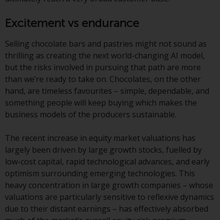
Die Informationen auf den
Excitement vs endurance
folgenden Seiten beziehen sich
auf ausländische Organismen für
Selling chocolate bars and pastries might not sound as
kollektive Kapitalanlagen, die von
thrilling as creating the next world-changing AI model,
RWC Asset Management LLP oder
but the risks involved in pursuing that path are more
einem ihrer verbundenen
than we’re ready to take on. Chocolates, on the other
Unternehmen verwaltet werden
hand, are timeless favourites – simple, dependable, and
(die „von Redwheel verwalteten
something people will keep buying which makes the
Fonds“). Einige der von Redwheel
business models of the producers sustainable.
verwalteten Fonds, auf die auf
dieser Website verwiesen wird,
The recent increase in equity market valuations has
wurden nicht von der
largely been driven by large growth stocks, fuelled by
Eidgenössischen
low-cost capital, rapid technological advances, and early
Finanzmarktaufsicht („FINMA“)
optimism surrounding emerging technologies. This
zugelassen und Anleger genießen
heavy concentration in large growth companies – whose
daher nicht den vollen
valuations are particularly sensitive to reflexive dynamics
Anlegerschutz nach dem
due to their distant earnings – has effectively absorbed
Bundesgesetz über die