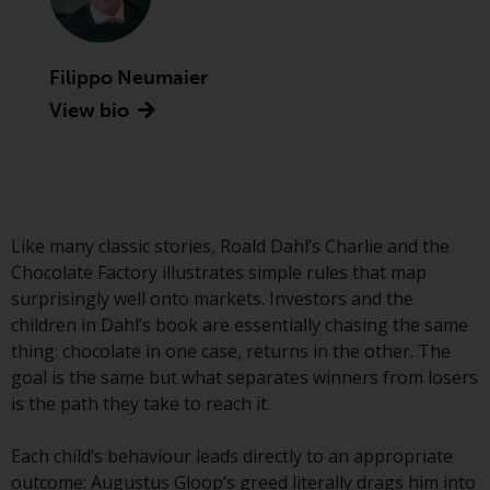
Asset Management LLP, von den
US Securities and Exchange
Commission zugelassen und
Filippo Neumaier
reguliert werden Exchange
View bio
Commission („SEC“); RWC Asset
Advisors (US) LLC, das bei der SEC
registriert ist; RWC Singapore
(Pte) Limited, die von der
Monetary Authority of Singapore
als lizenzierte
Like many classic stories, Roald Dahl’s Charlie and the
Fondsverwaltungsgesellschaft
Chocolate Factory illustrates simple rules that map
lizenziert ist; Redwheel Australia
surprisingly well onto markets. Investors and the
Pty Ltd ist ein australischer
children in Dahl’s book are essentially chasing the same
Finanzdienstleistungslizenznehmer
thing: chocolate in one case, returns in the other. The
bei der Australian Securities and
goal is the same but what separates winners from losers
Investment Commission; und
is the path they take to reach it.
Redwheel Europe
Fondsmæglerselskab A/S, die von
Each child’s behaviour leads directly to an appropriate
der dänischen
outcome: Augustus Gloop’s greed literally drags him into