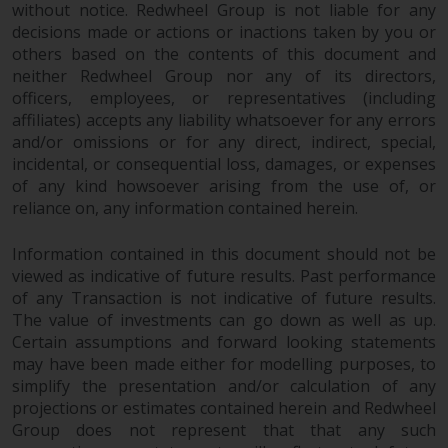
werden und es wird keine
without notice. Redwheel Group is not liable for any
Garantie hinsichtlich ihrer
decisions made or actions or inactions taken by you or
Genauigkeit, Vollständigkeit oder
others based on the contents of this document and
Eignung für einen bestimmten
neither Redwheel Group nor any of its directors,
Zweck übernommen. Redwheel
officers, employees, or representatives (including
affiliates) accepts any liability whatsoever for any errors
hat seine eigenen Ansichten und
and/or omissions or for any direct, indirect, special,
Meinungen auf dieser Website
incidental, or consequential loss, damages, or expenses
(oder denen seiner verbundenen
of any kind howsoever arising from the use of, or
Unternehmen) geäußert, und
reliance on, any information contained herein.
diese können sich ohne
Vorankündigung ändern.
Information contained in this document should not be
Redwheel ist nicht verpflichtet,
viewed as indicative of future results. Past performance
Informationen zu aktualisieren,
of any Transaction is not indicative of future results.
und Leser sollten sich bei einer
The value of investments can go down as well as up.
Anlageentscheidung nicht
Certain assumptions and forward looking statements
ausschließlich auf die auf dieser
may have been made either for modelling purposes, to
Website enthaltenen
simplify the presentation and/or calculation of any
projections or estimates contained herein and Redwheel
Informationen verlassen.
Group does not represent that that any such