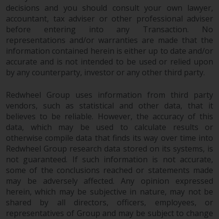
decisions and you should consult your own lawyer,
überdurchschnittliches Risiko und
accountant, tax adviser or other professional adviser
sind als langfristig anzusehen.
before entering into any Transaction. No
Derivative Instrumente können
representations and/or warranties are made that the
mit einem hohen Risiko
information contained herein is either up to date and/or
verbunden sein. Unterschiedliche
accurate and is not intended to be used or relied upon
Arten von Fonds oder Anlagen
by any counterparty, investor or any other third party.
weisen unterschiedliche
Risikograde auf.
Redwheel Group uses information from third party
vendors, such as statistical and other data, that it
believes to be reliable. However, the accuracy of this
data, which may be used to calculate results or
Änderungen am Inhalt
otherwise compile data that finds its way over time into
Redwheel Group research data stored on its systems, is
not guaranteed. If such information is not accurate,
Die auf dieser Website
some of the conclusions reached or statements made
enthaltenen Informationen
may be adversely affected. Any opinion expressed
werden so wie sie sind zur
herein, which may be subjective in nature, may not be
Verfügung gestellt, können ohne
shared by all directors, officers, employees, or
Vorankündigung geändert
representatives of Group and may be subject to change