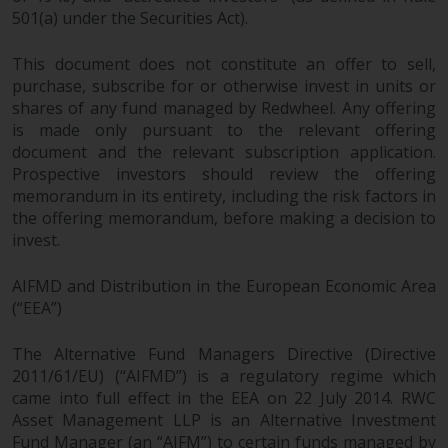
Wenn Sie nicht möchten, dass
501(a) under the Securities Act).
Ihre Informationen auf diese
Weise verwendet werden, sollten
This document does not constitute an offer to sell,
Sie Redwheel per E-Mail oder
purchase, subscribe for or otherwise invest in units or
schriftlich darüber informieren.
shares of any fund managed by Redwheel. Any offering
Sie haben Anspruch auf eine
is made only pursuant to the relevant offering
Kopie der Informationen, die wir
document and the relevant subscription application.
über Sie gespeichert haben,
Prospective investors should review the offering
indem Sie uns schriftlich
memorandum in its entirety, including the risk factors in
anschreiben und diese anfordern.
the offering memorandum, before making a decision to
invest.
Weitere Informationen finden Sie
in unserer Datenschutz- und
AIFMD and Distribution in the European Economic Area
Datenschutzrichtlinie und Cookie-
(“EEA”)
Richtlinie.
The Alternative Fund Managers Directive (Directive
2011/61/EU) (“AIFMD”) is a regulatory regime which
came into full effect in the EEA on 22 July 2014. RWC
Geltendes Recht
Asset Management LLP is an Alternative Investment
Fund Manager (an “AIFM”) to certain funds managed by