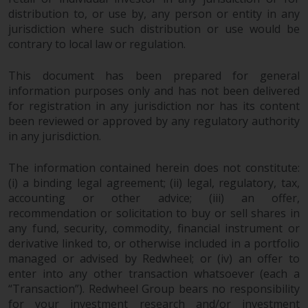
zukünftige Wertentwicklung. Der
distribution to, or use by, any person or entity in any
Wert von Wertpapieren und die
jurisdiction where such distribution or use would be
daraus erzielten Erträge können
contrary to local law or regulation.
sowohl fallen als auch steigen.
Mit Investitionen in die von
This document has been prepared for general
Redwheel und seinen
information purposes only and has not been delivered
verbundenen Unternehmen
for registration in any jurisdiction nor has its content
been reviewed or approved by any regulatory authority
angebotenen Produkte und
in any jurisdiction.
Dienstleistungen sind erhebliche
Risiken verbunden.
The information contained herein does not constitute:
Wechselkursschwankungen
(i) a binding legal agreement; (ii) legal, regulatory, tax,
können sich positiv oder negativ
accounting or other advice; (iii) an offer,
auf den Wert von auf
recommendation or solicitation to buy or sell shares in
Fremdwährungen lautenden
any fund, security, commodity, financial instrument or
Finanzinstrumenten auswirken.
derivative linked to, or otherwise included in a portfolio
Bestimmte Anlagen,
managed or advised by Redwheel; or (iv) an offer to
insbesondere alternative Fonds
enter into any other transaction whatsoever (each a
und Emerging Markets,
“Transaction”). Redwheel Group bears no responsibility
beinhalten ein
for your investment research and/or investment