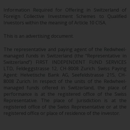
‚Wichtigen Informationen“ bleibt
Information Required for Offering in Switzerland of
in vollem Umfang in Kraft und
Foreign Collective Investment Schemes to Qualified
wirksam.
Investors within the meaning of Article 10 CISA.
This is an advertising document.
Copyright
The representative and paying agent of the Redwheel-
managed funds in Switzerland (the “Representative in
Kein Teil dieser Website darf
Switzerland”) FIRST INDEPENDENT FUND SERVICES
ohne die vorherige schriftliche
LTD, Feldeggstrasse 12, CH-8008 Zurich. Swiss Paying
Genehmigung von Redwheel in
Agent: Helvetische Bank AG, Seefeldstrasse 215, CH-
8008 Zurich. In respect of the units of the Redwheel-
irgendeiner Weise reproduziert
managed funds offered in Switzerland, the place of
werden. Copyright 2016 ©
performance is at the registered office of the Swiss
Representative. The place of jurisdiction is at the
registered office of the Swiss Representative or at the
registered office or place of residence of the investor.