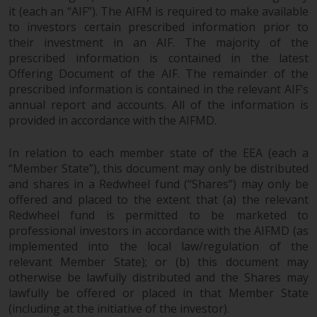
Der Inhalt dieser Website sollte
it (each an “AIF”). The AIFM is required to make available
gemäß den Gesetzen von England
to investors certain prescribed information prior to
und Wales ausgelegt und geregelt
their investment in an AIF. The majority of the
werden, und die Gerichte dieser
prescribed information is contained in the latest
Offering Document of the AIF. The remainder of the
Gerichtsbarkeit haben die
prescribed information is contained in the relevant AIF’s
ausschließliche Zuständigkeit für
annual report and accounts. All of the information is
alle auftretenden Streitigkeiten,
provided in accordance with the AIFMD.
es sei denn, diese Inhalte
unterliegen ausdrücklich den
In relation to each member state of the EEA (each a
Gesetzen von eine andere
“Member State”), this document may only be distributed
Gerichtsbarkeit. Wenn ein
and shares in a Redwheel fund (“Shares”) may only be
zuständiges Gericht aus
offered and placed to the extent that (a) the relevant
irgendeinem Grund eine
Redwheel fund is permitted to be marketed to
Bestimmung dieses Abschnitts
professional investors in accordance with the AIFMD (as
„Wichtige Informationen“ für
implemented into the local law/regulation of the
nicht durchsetzbar befunden hat,
relevant Member State); or (b) this document may
otherwise be lawfully distributed and the Shares may
wird diese Bestimmung im
lawfully be offered or placed in that Member State
maximal zulässigen Umfang
(including at the initiative of the investor).
durchgesetzt, und der Rest dieser