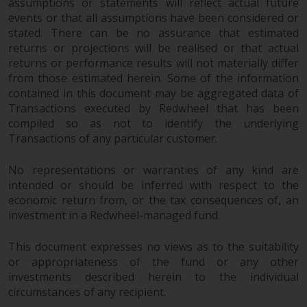
assumptions or statements will reflect actual future
events or that all assumptions have been considered or
stated. There can be no assurance that estimated
Haftung
returns or projections will be realised or that actual
returns or performance results will not materially differ
Obwohl Redwheel bestrebt ist,
from those estimated herein. Some of the information
sicherzustellen, dass die
contained in this document may be aggregated data of
Informationen auf dieser Website
Transactions executed by Redwheel that has been
zum Zeitpunkt der
compiled so as not to identify the underlying
Veröffentlichung korrekt und
Transactions of any particular customer.
vollständig sind, übernimmt
No representations or warranties of any kind are
Redwheel keine Gewaehr noch
intended or should be inferred with respect to the
eines ihrer verbundenen
economic return from, or the tax consequences of, an
Unternehmen die
investment in a Redwheel-managed fund.
Angemessenheit, Genauigkeit
oder Vollständigkeit dieser
This document expresses no views as to the suitability
Informationen und übernehmen
or appropriateness of the fund or any other
keine Haftung, die sich aus dem
investments described herein to the individual
Vertrauen auf Ungenauigkeiten,
circumstances of any recipient.
Auslassung in, oder Verwendung