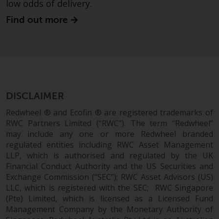
low odds of delivery.
Diese Website beschreibt die
Find out more
Fähigkeiten von Redwheel und
dient nur zu
Informationszwecken. Keines der
auf dieser Website enthaltenen
Materialien soll ein
Verkaufsangebot oder eine
DISCLAIMER
Aufforderung oder Aufforderung
Redwheel ® and Ecofin ® are registered trademarks of
zur Abgabe eines Angebots zum
RWC Partners Limited (“RWC”). The term “Redwheel”
Kauf von Produkten oder
may include any one or more Redwheel branded
Dienstleistungen darstellen, die
regulated entities including RWC Asset Management
von Redwheel oder einem seiner
LLP, which is authorised and regulated by the UK
verbundenen Unternehmen
Financial Conduct Authority and the US Securities and
bereitgestellt werden, und darf
Exchange Commission (“SEC”); RWC Asset Advisors (US)
nicht im Zusammenhang mit
LLC, which is registered with the SEC; RWC Singapore
einer Anlageentscheidung
(Pte) Limited, which is licensed as a Licensed Fund
herangezogen werden. Diese
Management Company by the Monetary Authority of