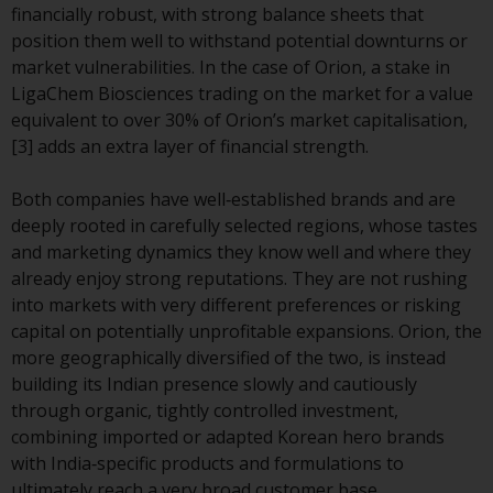
financially robust, with strong balance sheets that
verpflichtet, sich über solche
position them well to withstand potential downturns or
Einschränkungen zu informieren
market vulnerabilities. In the case of Orion, a stake in
und diese zu beachten. Auf dieser
LigaChem Biosciences trading on the market for a value
Website erwähnte Produkte oder
equivalent to over 30% of Orion’s market capitalisation,
Dienstleistungen sind nur für den
[3] adds an extra layer of financial strength.
Vertrieb in jenen
Gerichtsbarkeiten bestimmt, in
Both companies have well‑established brands and are
denen und an diejenigen
deeply rooted in carefully selected regions, whose tastes
Personen, denen das Anbieten
and marketing dynamics they know well and where they
solcher Produkte und
already enjoy strong reputations. They are not rushing
Dienstleistungen gestattet ist.
into markets with very different preferences or risking
capital on potentially unprofitable expansions. Orion, the
more geographically diversified of the two, is instead
building its Indian presence slowly and cautiously
Informationen für Anleger in der
through organic, tightly controlled investment,
Schweiz
combining imported or adapted Korean hero brands
with India‑specific products and formulations to
Dies ist ein Werbedokument.
ultimately reach a very broad customer base.