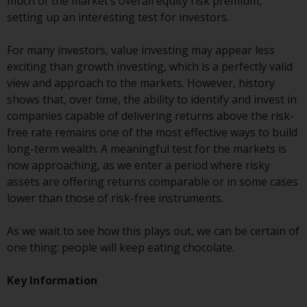
much of the market’s overall equity risk premium,
kollektiven Kapitalanlagen von 23.
setting up an interesting test for investors.
Juni 2006 («KAG») oder Aufsicht
durch die FINMA. Redwheel-
For many investors, value investing may appear less
verwaltete Fonds, die nicht von
exciting than growth investing, which is a perfectly valid
der FINMA bewilligt wurden,
view and approach to the markets. However, history
dürfen in der Schweiz nur
shows that, over time, the ability to identify and invest in
qualifizierten Anlegern im Sinne
companies capable of delivering returns above the risk-
von Artikel 10 Absatz 1
free rate remains one of the most effective ways to build
angeboten werden. 3 und Abs.
long-term wealth. A meaningful test for the markets is
3ter KAG („Qualifizierte Anleger“).
now approaching, as we enter a period where risky
assets are offering returns comparable or in some cases
Der Vertreter der von Redwheel
lower than those of risk-free instruments.
verwalteten Fonds in der Schweiz
ist FIRST INDEPENDENT FUND
As we wait to see how this plays out, we can be certain of
SERVICES LTD, Feldeggstrasse 12,
one thing: people will keep eating chocolate.
CH-8008 Zürich. Zahlstelle der von
Redwheel verwalteten Fonds in
Key Information
der Schweiz ist die Helvetische
Bank AG, Seefeldstrasse 215, CH-