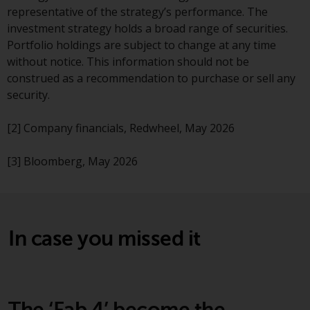
oder am Sitz oder Wohnsitz des
representative of the strategy’s performance. The
Anlegers.
investment strategy holds a broad range of securities.
Portfolio holdings are subject to change at any time
Bestimmte Personen haben
without notice. This information should not be
möglicherweise Zugang zu
construed as a recommendation to purchase or sell any
Informationen über Redwheel
security.
Funds, eine
Investmentgesellschaft, die als
[2] Company financials, Redwheel, May 2026
„Société d’Investissement à
Capital Variable“ nach
[3] Bloomberg, May 2026
luxemburgischem Recht
gegründet wurde. Die Teilfonds
von Redwheel Funds, auf die auf
der Website verwiesen wird,
werden nur durch den aktuellen
In case you missed it
Verkaufsprospekt angeboten. Der
Verkaufsprospekt enthält
vollständigere Informationen
über die Teilfonds, einschließlich