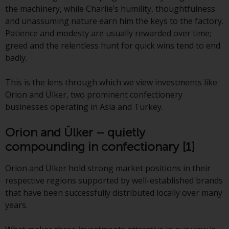
Finanzaufsichtsbehörde reguliert
the machinery, while Charlie’s humility, thoughtfulness
wird.
and unassuming nature earn him the keys to the factory.
Patience and modesty are usually rewarded over time;
Durch den Zugriff auf diese
greed and the relentless hunt for quick wins tend to end
Website erklären Sie, dass Sie die
badly.
folgenden
Geschäftsbedingungen, wie sie
This is the lens through which we view investments like
von RWC Partners Limited („RWC“)
Orion and Ülker, two prominent confectionery
herausgegeben wurden, gelesen
businesses operating in Asia and Turkey.
und anerkannt haben und damit
Orion and Ülker – quietly
einverstanden sind. Diese
Website kann Werbung
compounding in confectionary
[1]
enthalten.
Orion and Ülker hold strong market positions in their
respective regions supported by well-established brands
that have been successfully distributed locally over many
Zugang unterliegt lokalen
years.
Beschränkungen