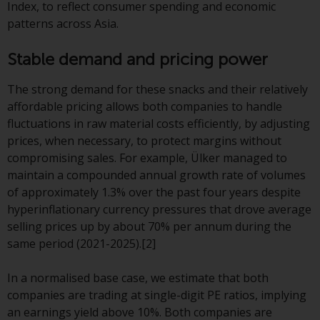
Gesetzen, Vorschriften und
Index, to reflect consumer spending and economic
Verwaltungsvorschriften in Bezug
patterns across Asia.
auf Organismen für gemeinsame
Stable demand and pricing power
Anlagen in Wertpapieren
(UCITS/OGAW) (Richtlinie
The strong demand for these snacks and their relatively
2009/65/EG ) und die Richtlinie
affordable pricing allows both companies to handle
über die Verwalter alternativer
fluctuations in raw material costs efficiently, by adjusting
Investmentfonds (Richtlinie
prices, when necessary, to protect margins without
2011/61/EU) sowie die
compromising sales. For example, Ülker managed to
entsprechenden Regelungen, die
maintain a compounded annual growth rate of volumes
diese Regelungen in britisches
of approximately 1.3% over the past four years despite
Recht umgesetzt und dann beim
hyperinflationary currency pressures that drove average
Austritt des Vereinigten
selling prices up by about 70% per annum during the
Königreichs aus der Europäischen
same period (2021-2025).[2]
Union ersetzt haben; es kann
jedoch zusätzliche Anforderungen
In a normalised base case, we estimate that both
oder Formalitäten geben, die Ihre
companies are trading at single-digit PE ratios, implying
Anlage verbieten.
an earnings yield above 10%. Both companies are
Dementsprechend sind Sie