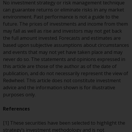
No investment strategy or risk management technique
8008 Zürich. Der
can guarantee returns or eliminate risks in any market
Verkaufsprospekt oder ein
environment. Past performance is not a guide to the
gleichwertiges Dokument der von
future. The prices of investments and income from them
Redwheel verwalteten Fonds, die
may fall as well as rise and investors may not get back
Gründungsdokumente, die
the full amount invested. Forecasts and estimates are
Jahresberichte und, sofern von
based upon subjective assumptions about circumstances
den jeweiligen von Redwheel
and events that may not yet have taken place and may
verwalteten Fonds erstellt, die
never do so. The statements and opinions expressed in
Halbjahresberichte und/oder das
this article are those of the author as of the date of
Basisinformationsblatt (PRIIPs
publication, and do not necessarily represent the view of
KID) sind kostenlos erhältlich vom
Redwheel. This article does not constitute investment
Vertreter in der Schweiz. In Bezug
advice and the information shown is for illustrative
auf die qualifizierten Anlegern in
purposes only.
der Schweiz angebotenen Aktien
ist der Erfüllungsort der
References
eingetragene Sitz des Schweizer
Vertreters. Gerichtsstand ist am
[1] These securities have been selected to highlight the
Sitz des Schweizer Vertreters
strategy’s investment methodology and is not