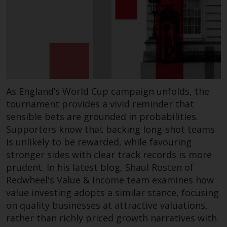
wie 40 Act Funds, einschließlich
der Anforderungen an
Investmentfonds, Anlegern
bestimmte regelmäßige und
standardisierte Preis- und
Bewertungsinformationen zur
Verfügung zu stellen. Qualifizierte
potenzielle Anleger sollten vor
As England’s World Cup campaign unfolds, the
einer Anlage in diese Fonds das
tournament provides a vivid reminder that
Angebotsprospekt und andere
sensible bets are grounded in probabilities.
zugehörige Fondsdokumente
Supporters know that backing long-shot teams
konsultieren, um eine
is unlikely to be rewarded, while favouring
vollständige Liste der Risiken und
stronger sides with clear track records is more
andere relevante Informationen
prudent. In his latest blog, Shaul Rosten of
zu erhalten.
Redwheel's Value & Income team examines how
value investing adopts a similar stance, focusing
on quality businesses at attractive valuations,
rather than richly priced growth narratives with
Produkte und Dienstleistungen