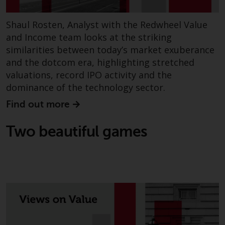
Sie ist, prüfen Sie sorgfältig die
Anlageziele, das Risiko sowie die
Shaul Rosten, Analyst with the Redwheel Value
Gebühren und Ausgaben des
Fonds prüfen. Diese und andere
and Income team looks at the striking
Informationen finden Sie im
similarities between today’s market exuberance
Verkaufsprospekt des Fonds, der
and the dotcom era, highlighting stretched
telefonisch unter 1-855-RWC-
valuations, record IPO activity and the
FUND erhältlich ist oder indem
dominance of the technology sector.
Sie
Find out more
https://www.redwheel.com/us/en/accredit
and-documents/ besuchen. Bitte
Two beautiful games
lesen Sie den Verkaufsprospekt
sorgfältig durch, bevor Sie
investieren.
Andere auf dieser Website
beschriebene Fonds unterliegen
nicht den gleichen
regulatorischen Anforderungen