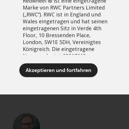
Redwheel ® ist eine eingetragene
Marke von RWC Partners Limited
(„RWC“). RWC ist in England und
Wales eingetragen und hat seinen
eingetragenen Sitz in Verde 4th
Floor, 10 Bressenden Place,
London, SW1E 5DH, Vereinigtes
Königreich. Die eingetragene
Nummer lautet 03517613.
A world of pure imagination
Akzeptieren und fortfahren
14 Mai, 2026 | 2:27am
Der Begriff „Redwheel“ kann ein
PDF
Share
oder mehrere Unternehmen der
Marke Redwheel umfassen,
einschließlich RWC und RWC Asset
Management LLP, die jeweils von
der britischen Financial Conduct
Authority und, im Fall von RWC