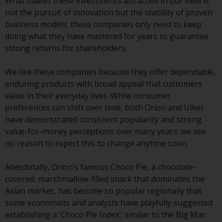
What makes these investments attractive in our view is
Obwohl Sie ein Land ausgewählt
not the pursuit of innovation but the stability of proven
haben, richtet sich diese Website
business models; these companies only need to keep
nicht an eine bestimmte
doing what they have mastered for years to guarantee
Gerichtsbarkeit und Sie betreten
strong returns for shareholders.
eine globale Website. Auf dieser
Website erwähnte Produkte oder
We like these companies because they offer dependable,
Dienstleistungen unterliegen
enduring products with broad appeal that customers
gesetzlichen und behördlichen
value in their everyday lives. While consumer
Anforderungen und sind
preferences can shift over time, both Orion and Ülker
möglicherweise nicht in allen
have demonstrated consistent popularity and strong
Gerichtsbarkeiten verfügbar. Auf
value-for-money perceptions over many years; we see
dieser Website erwähnte
no reason to expect this to change anytime soon.
Produkte oder Dienstleistungen
werden auf der Grundlage
Anecdotally, Orion’s famous Choco Pie, a chocolate-
bestimmter Registrierungen in
covered, marshmallow-filled snack that dominates the
relevanten Gerichtsbarkeiten
Asian market, has become so popular regionally that
gemäß den Europäischen
some economists and analysts have playfully suggested
Richtlinien zur Koordinierung von
establishing a ‘Choco Pie Index’, similar to the Big Mac