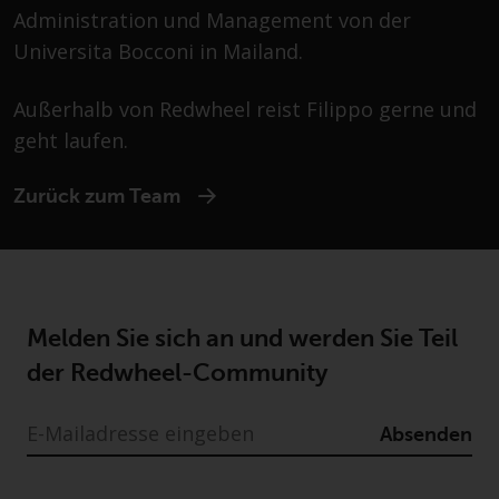
Asset Management LLP, von den
Administration und Management von der
US Securities and Exchange
Universita Bocconi in Mailand.
Commission zugelassen und
reguliert werden Exchange
Außerhalb von Redwheel reist Filippo gerne und
Commission („SEC“); RWC Asset
geht laufen.
Advisors (US) LLC, das bei der SEC
registriert ist; RWC Singapore
(Pte) Limited, die von der
Zurück zum Team
Monetary Authority of Singapore
als lizenzierte
Fondsverwaltungsgesellschaft
lizenziert ist; Redwheel Australia
Pty Ltd ist ein australischer
Melden Sie sich an und werden Sie Teil
Finanzdienstleistungslizenznehmer
der Redwheel-Community
bei der Australian Securities and
Investment Commission; und
Absenden
Redwheel Europe
Fondsmæglerselskab A/S, die von
der dänischen