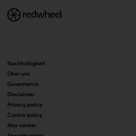
Finanzaufsichtsbehörde reguliert
wird.
Durch den Zugriff auf diese
Website erklären Sie, dass Sie die
folgenden
Geschäftsbedingungen, wie sie
von RWC Partners Limited („RWC“)
herausgegeben wurden, gelesen
Nachhaltigkeit
und anerkannt haben und damit
Über uns
einverstanden sind. Diese
Governance
Website kann Werbung
enthalten.
Disclaimer
Privacy policy
Cookie policy
Zugang unterliegt lokalen
Abo-center
Beschränkungen
Security alerts