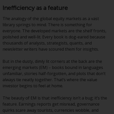
Finanzaufsichtsbehörde reguliert
Inefficiency as a feature
wird.
The analogy of the global equity markets as a vast
Durch den Zugriff auf diese
library springs to mind. There is something for
Website erklären Sie, dass Sie die
everyone. The developed markets are the shelf fronts,
folgenden
polished and well-lit. Every book is dog-eared because
Geschäftsbedingungen, wie sie
thousands of analysts, strategists, quants, and
von RWC Partners Limited („RWC“)
newsletter writers have scoured them for insights.
herausgegeben wurden, gelesen
und anerkannt haben und damit
But in the dusty, dimly lit corners at the back are the
einverstanden sind. Diese
emerging markets (EM) – books bound in languages
Website kann Werbung
unfamiliar, stories half-forgotten, and plots that don’t
enthalten.
always tie neatly together. That’s where the value
investor begins to feel at home.
The beauty of EM is that inefficiency isn’t a bug; it’s the
Zugang unterliegt lokalen
feature. Earnings reports get misread, governance
Beschränkungen
quirks scare away tourists, currencies wobble, and