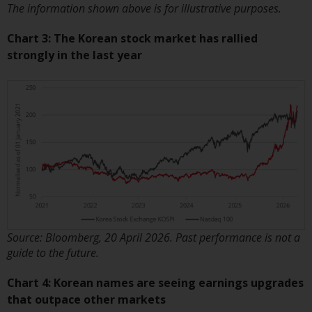
oder am Sitz oder Wohnsitz des
The information shown above is for illustrative purposes.
Anlegers.
Chart 3: The Korean stock market has rallied
Bestimmte Personen haben
strongly in the last year
möglicherweise Zugang zu
Informationen über Redwheel
Funds, eine
Investmentgesellschaft, die als
„Société d’Investissement à
Capital Variable“ nach
luxemburgischem Recht
gegründet wurde. Die Teilfonds
von Redwheel Funds, auf die auf
der Website verwiesen wird,
werden nur durch den aktuellen
Source: Bloomberg, 20 April 2026. Past performance is not a
Verkaufsprospekt angeboten. Der
guide to the future.
Verkaufsprospekt enthält
Chart 4: Korean names are seeing earnings upgrades
vollständigere Informationen
that outpace other markets
über die Teilfonds, einschließlich