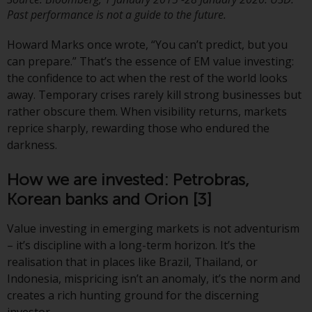
verpflichtet, sich über solche
Past performance is not a guide to the future.
Einschränkungen zu informieren
Howard Marks once wrote, “You can’t predict, but you
und diese zu beachten. Auf dieser
can prepare.” That’s the essence of EM value investing:
Website erwähnte Produkte oder
the confidence to act when the rest of the world looks
Dienstleistungen sind nur für den
away. Temporary crises rarely kill strong businesses but
Vertrieb in jenen
rather obscure them. When visibility returns, markets
Gerichtsbarkeiten bestimmt, in
reprice sharply, rewarding those who endured the
denen und an diejenigen
darkness.
Personen, denen das Anbieten
solcher Produkte und
How we are invested: Petrobras,
Dienstleistungen gestattet ist.
Korean banks and Orion
[3]
Value investing in emerging markets is not adventurism
– it’s discipline with a long-term horizon. It’s the
Informationen für Anleger in der
realisation that in places like Brazil, Thailand, or
Schweiz
Indonesia, mispricing isn’t an anomaly, it’s the norm and
creates a rich hunting ground for the discerning
Dies ist ein Werbedokument.
investor.