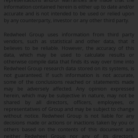
von oder Vertrauen auf die
information contained herein is either up to date and/or
Informationen auf dieser Website
accurate and is not intended to be used or relied upon
ergibt.
by any counterparty, investor or any other third party.
Redwheel Group uses information from third party
vendors, such as statistical and other data, that it
believes to be reliable. However, the accuracy of this
Datenschutz und Privatsphäre
data, which may be used to calculate results or
otherwise compile data that finds its way over time into
Soweit Informationen, die Sie
Redwheel Group research data stored on its systems, is
bereitstellen oder die wir von
not guaranteed. If such information is not accurate,
dieser Website erhalten,
some of the conclusions reached or statements made
personenbezogene Daten
may be adversely affected. Any opinion expressed
darstellen, stimmen Sie deren
herein, which may be subjective in nature, may not be
Verarbeitung durch Redwheel und
shared by all directors, officers, employees, or
seine Vertreter und andere Dritte
representatives of Group and may be subject to change
without notice. Redwheel Group is not liable for any
zu. Alle diese Unternehmen sind
decisions made or actions or inactions taken by you or
verpflichtet, die Vertraulichkeit
others based on the contents of this document and
dieser Informationen zu wahren.
neither Redwheel Group nor any of its directors,