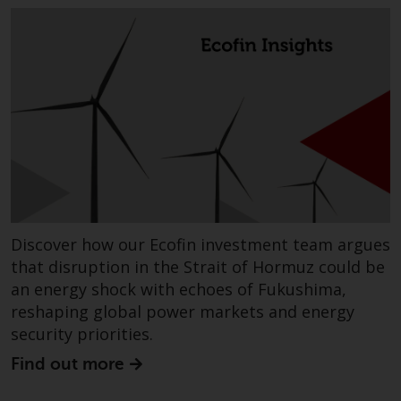
zukünftige Wertentwicklung. Der
Wert von Wertpapieren und die
daraus erzielten Erträge können
sowohl fallen als auch steigen.
Mit Investitionen in die von
Redwheel und seinen
verbundenen Unternehmen
angebotenen Produkte und
Dienstleistungen sind erhebliche
Risiken verbunden.
Wechselkursschwankungen
Discover how our Ecofin investment team argues
können sich positiv oder negativ
that disruption in the Strait of Hormuz could be
auf den Wert von auf
Fremdwährungen lautenden
an energy shock with echoes of Fukushima,
Finanzinstrumenten auswirken.
reshaping global power markets and energy
Bestimmte Anlagen,
security priorities.
insbesondere alternative Fonds
Find out more
und Emerging Markets,
beinhalten ein