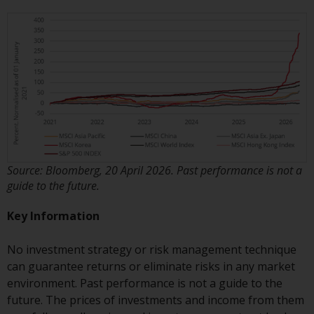
der Anlageziele, Gebühren und
Ausgaben. Der Verkaufsprospekt
und andere Informationen zu den
Teilfonds werden jedoch nicht
absichtlich an Personen in
Ländern verteilt, in denen eine
solche Verteilung gegen lokale
Gesetze oder Vorschriften
verstoßen würde.
Source: Bloomberg, 20 April 2026. Past performance is not a
guide to the future.
Informationen für Anleger in den
Key Information
USA
No investment strategy or risk management technique
Diese Website ist weder ein
can guarantee returns or eliminate risks in any market
Angebot zum Verkauf noch eine
environment. Past performance is not a guide to the
Aufforderung zur Beteiligung an
future. The prices of investments and income from them
privaten oder registrierten