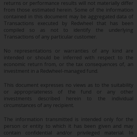
Der Inhalt dieser Website sollte
returns or performance results will not materially differ
from those estimated herein. Some of the information
gemäß den Gesetzen von England
contained in this document may be aggregated data of
und Wales ausgelegt und geregelt
Transactions executed by Redwheel that has been
werden, und die Gerichte dieser
compiled so as not to identify the underlying
Gerichtsbarkeit haben die
Transactions of any particular customer.
ausschließliche Zuständigkeit für
alle auftretenden Streitigkeiten,
No representations or warranties of any kind are
es sei denn, diese Inhalte
intended or should be inferred with respect to the
unterliegen ausdrücklich den
economic return from, or the tax consequences of, an
Gesetzen von eine andere
investment in a Redwheel-managed fund.
Gerichtsbarkeit. Wenn ein
zuständiges Gericht aus
This document expresses no views as to the suitability
irgendeinem Grund eine
or appropriateness of the fund or any other
Bestimmung dieses Abschnitts
investments described herein to the individual
circumstances of any recipient.
„Wichtige Informationen“ für
nicht durchsetzbar befunden hat,
The information transmitted is intended only for the
wird diese Bestimmung im
person or entity to which it has been given and may
maximal zulässigen Umfang
contain confidential and/or privileged material. In
durchgesetzt, und der Rest dieser