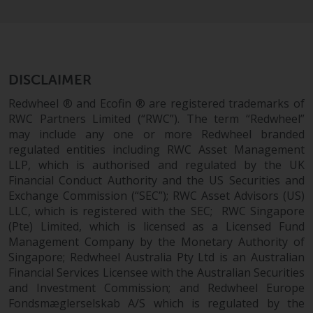
überdurchschnittliches Risiko und
sind als langfristig anzusehen.
Derivative Instrumente können
mit einem hohen Risiko
verbunden sein. Unterschiedliche
DISCLAIMER
Arten von Fonds oder Anlagen
Redwheel ® and Ecofin ® are registered trademarks of
weisen unterschiedliche
RWC Partners Limited (“RWC”). The term “Redwheel”
Risikograde auf.
may include any one or more Redwheel branded
regulated entities including RWC Asset Management
LLP, which is authorised and regulated by the UK
Financial Conduct Authority and the US Securities and
Exchange Commission (“SEC”); RWC Asset Advisors (US)
Änderungen am Inhalt
LLC, which is registered with the SEC; RWC Singapore
(Pte) Limited, which is licensed as a Licensed Fund
Die auf dieser Website
Management Company by the Monetary Authority of
enthaltenen Informationen
Singapore; Redwheel Australia Pty Ltd is an Australian
werden so wie sie sind zur
Financial Services Licensee with the Australian Securities
Verfügung gestellt, können ohne
and Investment Commission; and Redwheel Europe
Vorankündigung geändert
Fondsmæglerselskab A/S which is regulated by the