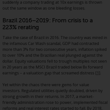
suddenly a company trading at 10x earnings is thrown
Obwohl Sie ein Land ausgewählt
out the same window as one bleeding losses.
haben, richtet sich diese Website
nicht an eine bestimmte
Brazil 2016–2019: From crisis to a
Gerichtsbarkeit und Sie betreten
223% rerating
eine globale Website. Auf dieser
Website erwähnte Produkte oder
Take the case of Brazil in 2016. The country was mired in
Dienstleistungen unterliegen
the infamous Car Wash scandal, GDP had contracted
gesetzlichen und behördlichen
more than 3% for two consecutive years, inflation spiked
Anforderungen und sind
to over 10% and the Brazilian real plunged against the
möglicherweise nicht in allen
dollar. Equity valuations fell to trough multiples not seen
Gerichtsbarkeiten verfügbar. Auf
in 20 years as the MSCI Brazil traded below 8x forward
dieser Website erwähnte
earnings – a valuation gap that screamed distress
[1]
.
Produkte oder Dienstleistungen
werden auf der Grundlage
Yet within the chaos there were gems for value
bestimmter Registrierungen in
investors. Regulated utilities quietly doubled, driven by
relevanten Gerichtsbarkeiten
strong growth in their returns. In 2017, a market-
gemäß den Europäischen
friendly administration rose to power, implemented fiscal
Richtlinien zur Koordinierung von
reforms and real interest rates started to fall. By 2018,