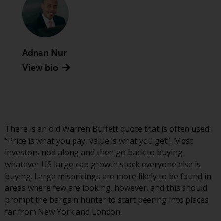
Asset Management LLP, von den
US Securities and Exchange
Commission zugelassen und
reguliert werden Exchange
Commission („SEC“); RWC Asset
Adnan Nur
Advisors (US) LLC, das bei der SEC
View bio
registriert ist; RWC Singapore
(Pte) Limited, die von der
Monetary Authority of Singapore
als lizenzierte
Fondsverwaltungsgesellschaft
There is an old Warren Buffett quote that is often used:
lizenziert ist; Redwheel Australia
“Price is what you pay, value is what you get”. Most
Pty Ltd ist ein australischer
investors nod along and then go back to buying
Finanzdienstleistungslizenznehmer
whatever US large-cap growth stock everyone else is
bei der Australian Securities and
buying. Large mispricings are more likely to be found in
Investment Commission; und
areas where few are looking, however, and this should
Redwheel Europe
prompt the bargain hunter to start peering into places
Fondsmæglerselskab A/S, die von
far from New York and London.
der dänischen