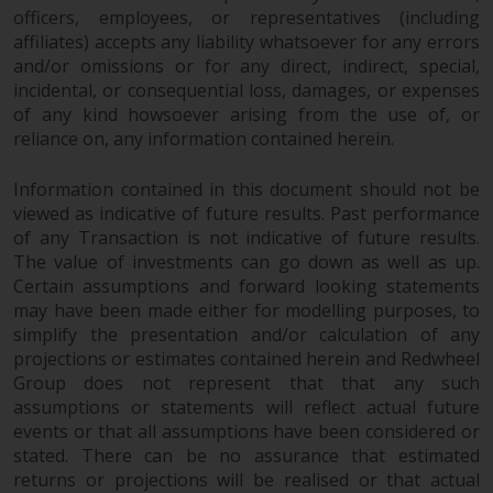
Wenn Sie nicht möchten, dass
officers, employees, or representatives (including
Ihre Informationen auf diese
affiliates) accepts any liability whatsoever for any errors
Weise verwendet werden, sollten
and/or omissions or for any direct, indirect, special,
Sie Redwheel per E-Mail oder
incidental, or consequential loss, damages, or expenses
schriftlich darüber informieren.
of any kind howsoever arising from the use of, or
Sie haben Anspruch auf eine
reliance on, any information contained herein.
Kopie der Informationen, die wir
über Sie gespeichert haben,
Information contained in this document should not be
indem Sie uns schriftlich
viewed as indicative of future results. Past performance
of any Transaction is not indicative of future results.
anschreiben und diese anfordern.
The value of investments can go down as well as up.
Weitere Informationen finden Sie
Certain assumptions and forward looking statements
in unserer Datenschutz- und
may have been made either for modelling purposes, to
Datenschutzrichtlinie und Cookie-
simplify the presentation and/or calculation of any
Richtlinie.
projections or estimates contained herein and Redwheel
Group does not represent that that any such
assumptions or statements will reflect actual future
events or that all assumptions have been considered or
Geltendes Recht
stated. There can be no assurance that estimated
returns or projections will be realised or that actual