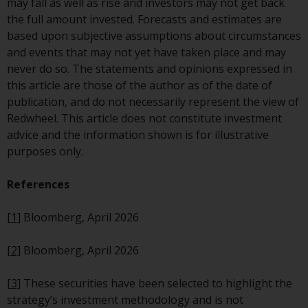
may fall as well as rise and investors may not get back
Fonds, die über Redwheel
the full amount invested. Forecasts and estimates are
angeboten werden.
based upon subjective assumptions about circumstances
and events that may not yet have taken place and may
Zu den Fonds im US-Bereich der
never do so. The statements and opinions expressed in
Website gehören Produkte, die
this article are those of the author as of the date of
gemäß dem Investment Company
publication, and do not necessarily represent the view of
Act von 1940 („40 Act Funds“)
Redwheel. This article does not constitute investment
registriert sind. Die 40 Act Funds
advice and the information shown is for illustrative
akzeptieren im Allgemeinen keine
purposes only.
Anlagen von Nicht-US-Personen.
Nicht-US-Personen kann es
References
gestattet werden in einen 40-Act-
Fonds zu investieren,
[1]
Bloomberg, April 2026
vorbehaltlich der Erfüllung einer
erhöhten Sorgfaltspflicht.
[2]
Bloomberg, April 2026
Um festzustellen, ob ein 40-Act-
[3]
These securities have been selected to highlight the
Fonds eine geeignete Anlage für
strategy’s investment methodology and is not