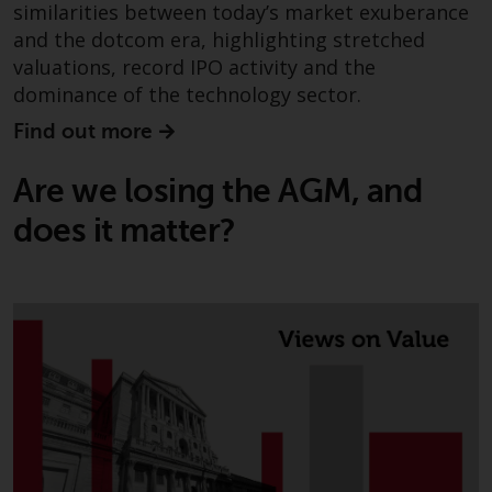
similarities between today’s market exuberance
and the dotcom era, highlighting stretched
Diese Website beschreibt die
valuations, record IPO activity and the
Fähigkeiten von Redwheel und
dominance of the technology sector.
dient nur zu
Informationszwecken. Keines der
Find out more
auf dieser Website enthaltenen
Materialien soll ein
Are we losing the AGM, and
Verkaufsangebot oder eine
does it matter?
Aufforderung oder Aufforderung
zur Abgabe eines Angebots zum
Kauf von Produkten oder
Dienstleistungen darstellen, die
von Redwheel oder einem seiner
verbundenen Unternehmen
bereitgestellt werden, und darf
nicht im Zusammenhang mit
einer Anlageentscheidung
herangezogen werden. Diese