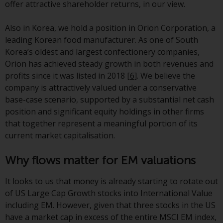
offer attractive shareholder returns, in our view.
kollektiven Kapitalanlagen von 23.
Juni 2006 («KAG») oder Aufsicht
Also in Korea, we hold a position in Orion Corporation, a
durch die FINMA. Redwheel-
leading Korean food manufacturer. As one of South
verwaltete Fonds, die nicht von
Korea’s oldest and largest confectionery companies,
der FINMA bewilligt wurden,
Orion has achieved steady growth in both revenues and
dürfen in der Schweiz nur
profits since it was listed in 2018
[6]
. We believe the
qualifizierten Anlegern im Sinne
company is attractively valued under a conservative
von Artikel 10 Absatz 1
base-case scenario, supported by a substantial net cash
angeboten werden. 3 und Abs.
position and significant equity holdings in other firms
3ter KAG („Qualifizierte Anleger“).
that together represent a meaningful portion of its
current market capitalisation.
Der Vertreter der von Redwheel
verwalteten Fonds in der Schweiz
Why flows matter for EM valuations
ist FIRST INDEPENDENT FUND
SERVICES LTD, Feldeggstrasse 12,
It looks to us that money is already starting to rotate out
CH-8008 Zürich. Zahlstelle der von
of US Large Cap Growth stocks into International Value
Redwheel verwalteten Fonds in
including EM. However, given that three stocks in the US
der Schweiz ist die Helvetische
have a market cap in excess of the entire MSCI EM index,
Bank AG, Seefeldstrasse 215, CH-