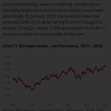
Gesetzen, Vorschriften und
corporate earnings were normalising, infrastructure
Verwaltungsvorschriften in Bezug
spending accelerated and the stock market responded
auf Organismen für gemeinsame
accordingly. By January 2019, the Bovespa Index had
Anlagen in Wertpapieren
returned 223% in US dollar terms from the troughs in
(UCITS/OGAW) (Richtlinie
January 2016
[2]
– nearly a 35% annualised return for a
2009/65/EG ) und die Richtlinie
country considered untouchable at the time.
über die Verwalter alternativer
Investmentfonds (Richtlinie
Chart 1: Bovespa Index – performance, 2015 – 2020
2011/61/EU) sowie die
entsprechenden Regelungen, die
diese Regelungen in britisches
Recht umgesetzt und dann beim
Austritt des Vereinigten
Königreichs aus der Europäischen
Union ersetzt haben; es kann
jedoch zusätzliche Anforderungen
oder Formalitäten geben, die Ihre
Anlage verbieten.
Dementsprechend sind Sie
Source: Bloomberg, 1 January 2015 -28 January 2020. USD.