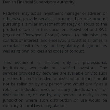
werden und es wird keine
Danish Financial Supervisory Authority.
Garantie hinsichtlich ihrer
Genauigkeit, Vollständigkeit oder
Redwheel may act as investment manager or adviser, or
Eignung für einen bestimmten
otherwise provide services, to more than one product
Zweck übernommen. Redwheel
pursuing a similar investment strategy or focus to the
product detailed in this document. Redwheel and RWC
hat seine eigenen Ansichten und
(together “Redwheel Group”) seeks to minimise any
Meinungen auf dieser Website
conflicts of interest, and endeavours to act at all times in
(oder denen seiner verbundenen
accordance with its legal and regulatory obligations as
Unternehmen) geäußert, und
well as its own policies and codes of conduct.
diese können sich ohne
Vorankündigung ändern.
This document is directed only at professional,
Redwheel ist nicht verpflichtet,
institutional, wholesale or qualified investors. The
Informationen zu aktualisieren,
services provided by Redwheel are available only to such
und Leser sollten sich bei einer
persons. It is not intended for distribution to and should
Anlageentscheidung nicht
not be relied on by any person who would qualify as a
ausschließlich auf die auf dieser
retail or individual investor in any jurisdiction or for
Website enthaltenen
distribution to, or use by, any person or entity in any
jurisdiction where such distribution or use would be
Informationen verlassen.
contrary to local law or regulation.