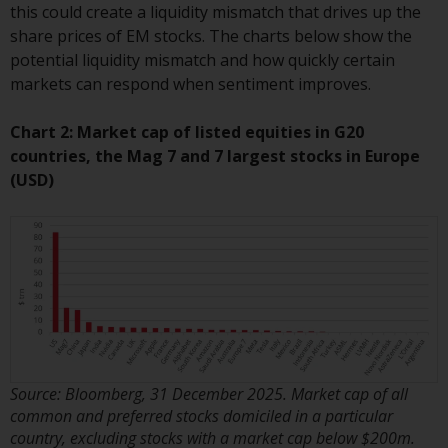
this could create a liquidity mismatch that drives up the
8008 Zürich. Der
share prices of EM stocks. The charts below show the
Verkaufsprospekt oder ein
potential liquidity mismatch and how quickly certain
gleichwertiges Dokument der von
markets can respond when sentiment improves.
Redwheel verwalteten Fonds, die
Gründungsdokumente, die
Chart 2: Market cap of listed equities in G20
Jahresberichte und, sofern von
countries, the Mag 7 and 7 largest stocks in Europe
den jeweiligen von Redwheel
(USD)
verwalteten Fonds erstellt, die
Halbjahresberichte und/oder das
Basisinformationsblatt (PRIIPs
KID) sind kostenlos erhältlich vom
Vertreter in der Schweiz. In Bezug
auf die qualifizierten Anlegern in
der Schweiz angebotenen Aktien
ist der Erfüllungsort der
eingetragene Sitz des Schweizer
Source: Bloomberg, 31 December 2025. Market cap of all
Vertreters. Gerichtsstand ist am
common and preferred stocks domiciled in a particular
Sitz des Schweizer Vertreters
country, excluding stocks with a market cap below $200m.