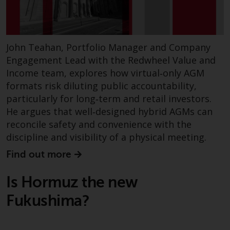
Website bietet keine spezifische
Anlageberatung und
berücksichtigt nicht die
Anlagebedürfnisse eines
John Teahan, Portfolio Manager and Company
bestimmten Anlegers oder
Engagement Lead with the Redwheel Value and
bestimmter Anleger.
Income team, explores how virtual‑only AGM
formats risk diluting public accountability,
Nichts auf dieser Website sollte
particularly for long‑term and retail investors.
als Anlage-, Steuer-, Rechts- oder
He argues that well‑designed hybrid AGMs can
sonstige Beratung ausgelegt
reconcile safety and convenience with the
werden.
discipline and visibility of a physical meeting.
Find out more
Risikowarnung
Is Hormuz the new
Fukushima?
Die frühere Wertentwicklung
eines von Redwheel verwalteten
Fonds ist kein Hinweis auf die