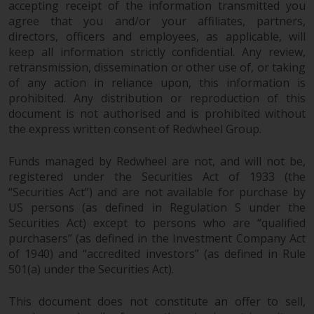
accepting receipt of the information transmitted you
‚Wichtigen Informationen“ bleibt
agree that you and/or your affiliates, partners,
in vollem Umfang in Kraft und
directors, officers and employees, as applicable, will
wirksam.
keep all information strictly confidential. Any review,
retransmission, dissemination or other use of, or taking
of any action in reliance upon, this information is
prohibited. Any distribution or reproduction of this
Copyright
document is not authorised and is prohibited without
the express written consent of Redwheel Group.
Kein Teil dieser Website darf
Funds managed by Redwheel are not, and will not be,
ohne die vorherige schriftliche
registered under the Securities Act of 1933 (the
Genehmigung von Redwheel in
“Securities Act”) and are not available for purchase by
irgendeiner Weise reproduziert
US persons (as defined in Regulation S under the
werden. Copyright 2016 ©
Securities Act) except to persons who are “qualified
purchasers” (as defined in the Investment Company Act
of 1940) and “accredited investors” (as defined in Rule
501(a) under the Securities Act).
This document does not constitute an offer to sell,