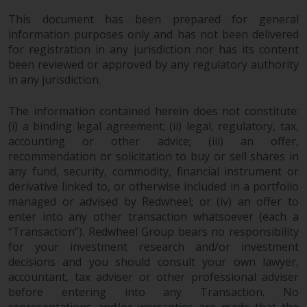
This document has been prepared for general
information purposes only and has not been delivered
Haftung
for registration in any jurisdiction nor has its content
been reviewed or approved by any regulatory authority
Obwohl Redwheel bestrebt ist,
in any jurisdiction.
sicherzustellen, dass die
Informationen auf dieser Website
The information contained herein does not constitute:
zum Zeitpunkt der
(i) a binding legal agreement; (ii) legal, regulatory, tax,
Veröffentlichung korrekt und
accounting or other advice; (iii) an offer,
vollständig sind, übernimmt
recommendation or solicitation to buy or sell shares in
Redwheel keine Gewaehr noch
any fund, security, commodity, financial instrument or
derivative linked to, or otherwise included in a portfolio
eines ihrer verbundenen
managed or advised by Redwheel; or (iv) an offer to
Unternehmen die
enter into any other transaction whatsoever (each a
Angemessenheit, Genauigkeit
“Transaction”). Redwheel Group bears no responsibility
oder Vollständigkeit dieser
for your investment research and/or investment
Informationen und übernehmen
decisions and you should consult your own lawyer,
keine Haftung, die sich aus dem
accountant, tax adviser or other professional adviser
Vertrauen auf Ungenauigkeiten,
before entering into any Transaction. No
Auslassung in, oder Verwendung
representations and/or warranties are made that the