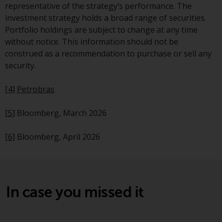
Sie ist, prüfen Sie sorgfältig die
representative of the strategy’s performance. The
Anlageziele, das Risiko sowie die
investment strategy holds a broad range of securities.
Gebühren und Ausgaben des
Portfolio holdings are subject to change at any time
Fonds prüfen. Diese und andere
without notice. This information should not be
Informationen finden Sie im
construed as a recommendation to purchase or sell any
Verkaufsprospekt des Fonds, der
security.
telefonisch unter 1-855-RWC-
FUND erhältlich ist oder indem
[4]
Petrobras
Sie
https://www.redwheel.com/us/en/accredit
[5]
Bloomberg, March 2026
and-documents/ besuchen. Bitte
lesen Sie den Verkaufsprospekt
[6]
Bloomberg, April 2026
sorgfältig durch, bevor Sie
investieren.
Andere auf dieser Website
In case you missed it
beschriebene Fonds unterliegen
nicht den gleichen
regulatorischen Anforderungen