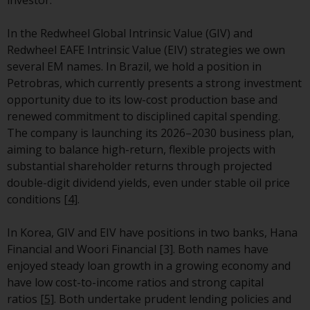
Die Informationen auf den
In the Redwheel Global Intrinsic Value (GIV) and
folgenden Seiten beziehen sich
Redwheel EAFE Intrinsic Value (EIV) strategies we own
auf ausländische Organismen für
several EM names.
In Brazil, we hold a position in
kollektive Kapitalanlagen, die von
Petrobras, which currently presents a strong investment
RWC Asset Management LLP oder
opportunity due to its low-cost production base and
einem ihrer verbundenen
renewed commitment to disciplined capital spending.
Unternehmen verwaltet werden
The company is launching its 2026–2030 business plan,
(die „von Redwheel verwalteten
aiming to balance high-return, flexible projects with
Fonds“). Einige der von Redwheel
substantial shareholder returns through projected
verwalteten Fonds, auf die auf
double-digit dividend yields, even under stable oil price
dieser Website verwiesen wird,
conditions
[4]
.
wurden nicht von der
Eidgenössischen
In Korea, GIV and EIV have positions in two banks, Hana
Finanzmarktaufsicht („FINMA“)
Financial and Woori Financial [3]. Both names have
zugelassen und Anleger genießen
enjoyed steady loan growth in a growing economy and
daher nicht den vollen
have low cost-to-income ratios and strong capital
Anlegerschutz nach dem
ratios
[5]
. Both undertake prudent lending policies and
Bundesgesetz über die