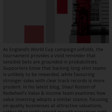
Diese Website beschreibt die
Fähigkeiten von Redwheel und
dient nur zu
Informationszwecken. Keines der
auf dieser Website enthaltenen
Materialien soll ein
Verkaufsangebot oder eine
As England’s World Cup campaign unfolds, the
Aufforderung oder Aufforderung
tournament provides a vivid reminder that
zur Abgabe eines Angebots zum
sensible bets are grounded in probabilities.
Kauf von Produkten oder
Supporters know that backing long-shot teams
Dienstleistungen darstellen, die
is unlikely to be rewarded, while favouring
von Redwheel oder einem seiner
stronger sides with clear track records is more
verbundenen Unternehmen
prudent. In his latest blog, Shaul Rosten of
bereitgestellt werden, und darf
Redwheel's Value & Income team examines how
nicht im Zusammenhang mit
value investing adopts a similar stance, focusing
einer Anlageentscheidung
on quality businesses at attractive valuations,
herangezogen werden. Diese
rather than richly priced growth narratives with