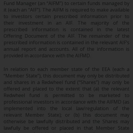
Fund Manager (an “AIFM”) to certain funds managed by
‚Wichtigen Informationen“ bleibt
it (each an “AIF”). The AIFM is required to make available
in vollem Umfang in Kraft und
to investors certain prescribed information prior to
wirksam.
their investment in an AIF. The majority of the
prescribed information is contained in the latest
Offering Document of the AIF. The remainder of the
prescribed information is contained in the relevant AIF’s
Copyright
annual report and accounts. All of the information is
provided in accordance with the AIFMD.
Kein Teil dieser Website darf
ohne die vorherige schriftliche
In relation to each member state of the EEA (each a
“Member State”), this document may only be distributed
Genehmigung von Redwheel in
and shares in a Redwheel fund (“Shares”) may only be
irgendeiner Weise reproduziert
offered and placed to the extent that (a) the relevant
werden. Copyright 2016 ©
Redwheel fund is permitted to be marketed to
professional investors in accordance with the AIFMD (as
implemented into the local law/regulation of the
relevant Member State); or (b) this document may
otherwise be lawfully distributed and the Shares may
lawfully be offered or placed in that Member State