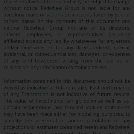
representatives of Group and may be subject to change
without notice. Redwheel Group is not liable for any
decisions made or actions or inactions taken by you or
Haftung
others based on the contents of this document and
neither Redwheel Group nor any of its directors,
Obwohl Redwheel bestrebt ist,
officers, employees, or representatives (including
sicherzustellen, dass die
affiliates) accepts any liability whatsoever for any errors
Informationen auf dieser Website
and/or omissions or for any direct, indirect, special,
zum Zeitpunkt der
incidental, or consequential loss, damages, or expenses
Veröffentlichung korrekt und
of any kind howsoever arising from the use of, or
vollständig sind, übernimmt
reliance on, any information contained herein.
Redwheel keine Gewaehr noch
Information contained in this document should not be
eines ihrer verbundenen
viewed as indicative of future results. Past performance
Unternehmen die
of any Transaction is not indicative of future results.
Angemessenheit, Genauigkeit
The value of investments can go down as well as up.
oder Vollständigkeit dieser
Certain assumptions and forward looking statements
Informationen und übernehmen
may have been made either for modelling purposes, to
keine Haftung, die sich aus dem
simplify the presentation and/or calculation of any
Vertrauen auf Ungenauigkeiten,
projections or estimates contained herein and Redwheel
Auslassung in, oder Verwendung
Group does not represent that that any such