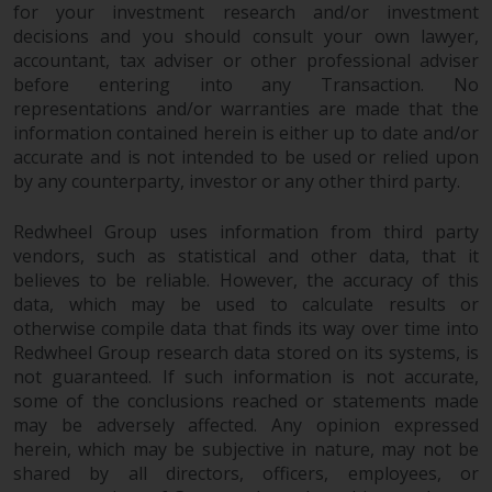
werden und es wird keine
for your investment research and/or investment
Garantie hinsichtlich ihrer
decisions and you should consult your own lawyer,
Genauigkeit, Vollständigkeit oder
accountant, tax adviser or other professional adviser
Eignung für einen bestimmten
before entering into any Transaction. No
Zweck übernommen. Redwheel
representations and/or warranties are made that the
hat seine eigenen Ansichten und
information contained herein is either up to date and/or
accurate and is not intended to be used or relied upon
Meinungen auf dieser Website
by any counterparty, investor or any other third party.
(oder denen seiner verbundenen
Unternehmen) geäußert, und
Redwheel Group uses information from third party
diese können sich ohne
vendors, such as statistical and other data, that it
Vorankündigung ändern.
believes to be reliable. However, the accuracy of this
Redwheel ist nicht verpflichtet,
data, which may be used to calculate results or
Informationen zu aktualisieren,
otherwise compile data that finds its way over time into
und Leser sollten sich bei einer
Redwheel Group research data stored on its systems, is
Anlageentscheidung nicht
not guaranteed. If such information is not accurate,
ausschließlich auf die auf dieser
some of the conclusions reached or statements made
Website enthaltenen
may be adversely affected. Any opinion expressed
Informationen verlassen.
herein, which may be subjective in nature, may not be
shared by all directors, officers, employees, or