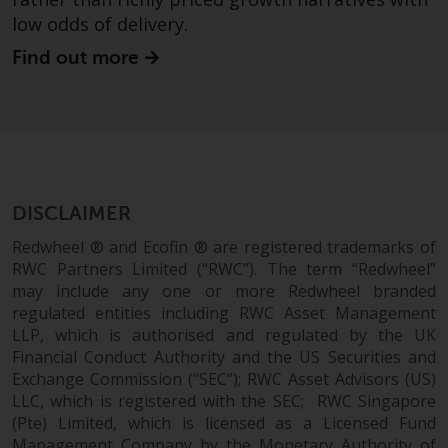
Website bietet keine spezifische
low odds of delivery.
Anlageberatung und
berücksichtigt nicht die
Find out more
Anlagebedürfnisse eines
bestimmten Anlegers oder
bestimmter Anleger.
Nichts auf dieser Website sollte
als Anlage-, Steuer-, Rechts- oder
DISCLAIMER
sonstige Beratung ausgelegt
werden.
Redwheel ® and Ecofin ® are registered trademarks of
RWC Partners Limited (“RWC”). The term “Redwheel”
may include any one or more Redwheel branded
regulated entities including RWC Asset Management
LLP, which is authorised and regulated by the UK
Risikowarnung
Financial Conduct Authority and the US Securities and
Exchange Commission (“SEC”); RWC Asset Advisors (US)
Die frühere Wertentwicklung
LLC, which is registered with the SEC; RWC Singapore
eines von Redwheel verwalteten
(Pte) Limited, which is licensed as a Licensed Fund
Fonds ist kein Hinweis auf die
Management Company by the Monetary Authority of