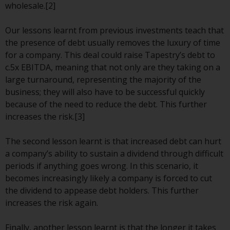
wholesale.[2]
verpflichtet, sich über solche
Einschränkungen zu informieren
Our lessons learnt from previous investments teach that
und diese zu beachten. Auf dieser
the presence of debt usually removes the luxury of time
Website erwähnte Produkte oder
for a company. This deal could raise Tapestry’s debt to
Dienstleistungen sind nur für den
c.5x EBITDA, meaning that not only are they taking on a
Vertrieb in jenen
large turnaround, representing the majority of the
Gerichtsbarkeiten bestimmt, in
business; they will also have to be successful quickly
denen und an diejenigen
because of the need to reduce the debt. This further
Personen, denen das Anbieten
increases the risk.[3]
solcher Produkte und
Dienstleistungen gestattet ist.
The second lesson learnt is that increased debt can hurt
a company’s ability to sustain a dividend through difficult
periods if anything goes wrong. In this scenario, it
becomes increasingly likely a company is forced to cut
Informationen für Anleger in der
the dividend to appease debt holders. This further
Schweiz
increases the risk again.
Dies ist ein Werbedokument.
Finally, another lesson learnt is that the longer it takes