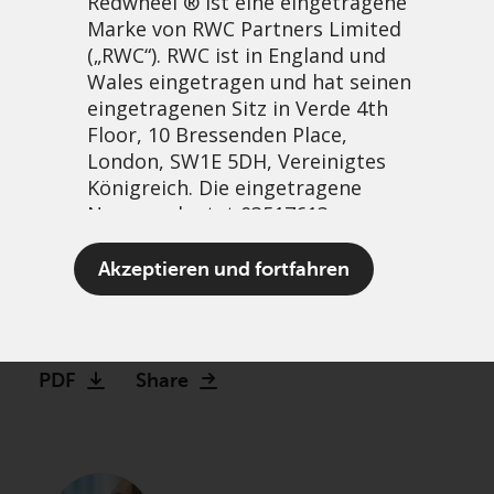
Redwheel ® ist eine eingetragene
Marke von RWC Partners Limited
(„RWC“). RWC ist in England und
Wales eingetragen und hat seinen
eingetragenen Sitz in Verde 4th
Floor, 10 Bressenden Place,
London, SW1E 5DH, Vereinigtes
Königreich. Die eingetragene
Nummer lautet 03517613.
When the Jimmy Choos
Akzeptieren und fortfahren
don’t fit
Der Begriff „Redwheel“ kann ein
16 April, 2024 | 10:25am
oder mehrere Unternehmen der
Marke Redwheel umfassen,
PDF
Share
einschließlich RWC und RWC Asset
Management LLP, die jeweils von
der britischen Financial Conduct
Authority und, im Fall von RWC