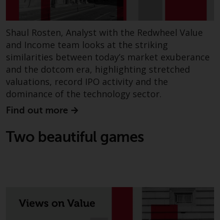
wie 40 Act Funds, einschließlich
der Anforderungen an
Investmentfonds, Anlegern
Shaul Rosten, Analyst with the Redwheel Value
bestimmte regelmäßige und
and Income team looks at the striking
standardisierte Preis- und
similarities between today’s market exuberance
Bewertungsinformationen zur
and the dotcom era, highlighting stretched
Verfügung zu stellen. Qualifizierte
valuations, record IPO activity and the
potenzielle Anleger sollten vor
dominance of the technology sector.
einer Anlage in diese Fonds das
Angebotsprospekt und andere
Find out more
zugehörige Fondsdokumente
konsultieren, um eine
Two beautiful games
vollständige Liste der Risiken und
andere relevante Informationen
zu erhalten.
Produkte und Dienstleistungen