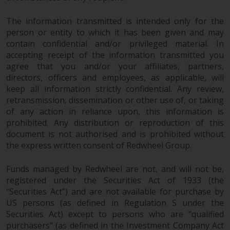
Wenn Sie nicht möchten, dass
Ihre Informationen auf diese
The information transmitted is intended only for the
Weise verwendet werden, sollten
person or entity to which it has been given and may
Sie Redwheel per E-Mail oder
contain confidential and/or privileged material. In
schriftlich darüber informieren.
accepting receipt of the information transmitted you
Sie haben Anspruch auf eine
agree that you and/or your affiliates, partners,
Kopie der Informationen, die wir
directors, officers and employees, as applicable, will
über Sie gespeichert haben,
keep all information strictly confidential. Any review,
indem Sie uns schriftlich
retransmission, dissemination or other use of, or taking
anschreiben und diese anfordern.
of any action in reliance upon, this information is
prohibited. Any distribution or reproduction of this
Weitere Informationen finden Sie
document is not authorised and is prohibited without
in unserer Datenschutz- und
the express written consent of Redwheel Group.
Datenschutzrichtlinie und Cookie-
Richtlinie.
Funds managed by Redwheel are not, and will not be,
registered under the Securities Act of 1933 (the
“Securities Act”) and are not available for purchase by
US persons (as defined in Regulation S under the
Geltendes Recht
Securities Act) except to persons who are “qualified
purchasers” (as defined in the Investment Company Act