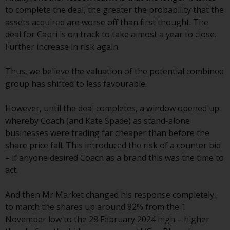
to complete the deal, the greater the probability that the
Die Informationen auf den
assets acquired are worse off than first thought. The
folgenden Seiten beziehen sich
deal for Capri is on track to take almost a year to close.
auf ausländische Organismen für
Further increase in risk again.
kollektive Kapitalanlagen, die von
RWC Asset Management LLP oder
Thus, we believe the valuation of the potential combined
einem ihrer verbundenen
group has shifted to less favourable.
Unternehmen verwaltet werden
(die „von Redwheel verwalteten
However, until the deal completes, a window opened up
Fonds“). Einige der von Redwheel
whereby Coach (and Kate Spade) as stand-alone
verwalteten Fonds, auf die auf
businesses were trading far cheaper than before the
dieser Website verwiesen wird,
share price fall. This introduced the risk of a counter bid
wurden nicht von der
– if anyone desired Coach as a brand this was the time to
Eidgenössischen
act.
Finanzmarktaufsicht („FINMA“)
zugelassen und Anleger genießen
And then Mr Market changed his response completely,
daher nicht den vollen
to march the shares up around 82% from the 1
Anlegerschutz nach dem
November low to the 28 February 2024 high – higher
Bundesgesetz über die