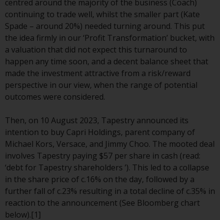
centred around the majority of the business (Coach)
Finanzaufsichtsbehörde reguliert
continuing to trade well, whilst the smaller part (Kate
wird.
Spade – around 20%) needed turning around. This put
the idea firmly in our ‘Profit Transformation’ bucket, with
Durch den Zugriff auf diese
a valuation that did not expect this turnaround to
Website erklären Sie, dass Sie die
happen any time soon, and a decent balance sheet that
folgenden
made the investment attractive from a risk/reward
Geschäftsbedingungen, wie sie
perspective in our view, when the range of potential
von RWC Partners Limited („RWC“)
outcomes were considered.
herausgegeben wurden, gelesen
und anerkannt haben und damit
Then, on 10 August 2023, Tapestry announced its
einverstanden sind. Diese
intention to buy Capri Holdings, parent company of
Website kann Werbung
Michael Kors, Versace, and Jimmy Choo. The mooted deal
enthalten.
involves Tapestry paying $57 per share in cash (read:
‘debt for Tapestry shareholders ’). This led to a collapse
in the share price of c.16% on the day, followed by a
further fall of c.23% resulting in a total decline of c.35% in
Zugang unterliegt lokalen
reaction to the announcement (See Bloomberg chart
Beschränkungen
below).[1]