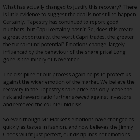
8008 Zürich. Der
What has actually changed to justify this recovery? There
Verkaufsprospekt oder ein
is little evidence to suggest the deal is not still to happen.
gleichwertiges Dokument der von
Certainly, Tapestry has continued to report good
Redwheel verwalteten Fonds, die
numbers, but Capri certainly hasn’t. So, does this create
Gründungsdokumente, die
a great opportunity, the worst Capri trades, the greater
Jahresberichte und, sofern von
the turnaround potential? Emotions change, largely
den jeweiligen von Redwheel
influenced by the behaviour of the share price! Long
verwalteten Fonds erstellt, die
gone is the misery of November.
Halbjahresberichte und/oder das
Basisinformationsblatt (PRIIPs
The discipline of our process again helps to protect us
KID) sind kostenlos erhältlich vom
against the wider emotion of the market. We believe the
Vertreter in der Schweiz. In Bezug
recovery in the Tapestry share price has only made the
auf die qualifizierten Anlegern in
risk and reward ratio further skewed against investors
der Schweiz angebotenen Aktien
and removed the counter bid risk.
ist der Erfüllungsort der
eingetragene Sitz des Schweizer
So even though Mr Market’s emotions have changed as
Vertreters. Gerichtsstand ist am
quickly as tastes in fashion, and now believes the Jimmy
Sitz des Schweizer Vertreters
Choos will fit just perfect, our disciplines not emotions