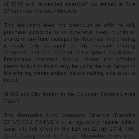
Der Inhalt dieser Website sollte
of 1940) and “accredited investors” (as defined in Rule
gemäß den Gesetzen von England
501(a) under the Securities Act).
und Wales ausgelegt und geregelt
werden, und die Gerichte dieser
This document does not constitute an offer to sell,
purchase, subscribe for or otherwise invest in units or
Gerichtsbarkeit haben die
shares of any fund managed by Redwheel. Any offering
ausschließliche Zuständigkeit für
is made only pursuant to the relevant offering
alle auftretenden Streitigkeiten,
document and the relevant subscription application.
es sei denn, diese Inhalte
Prospective investors should review the offering
unterliegen ausdrücklich den
memorandum in its entirety, including the risk factors in
Gesetzen von eine andere
the offering memorandum, before making a decision to
Gerichtsbarkeit. Wenn ein
invest.
zuständiges Gericht aus
irgendeinem Grund eine
AIFMD and Distribution in the European Economic Area
Bestimmung dieses Abschnitts
(“EEA”)
„Wichtige Informationen“ für
nicht durchsetzbar befunden hat,
The Alternative Fund Managers Directive (Directive
wird diese Bestimmung im
2011/61/EU) (“AIFMD”) is a regulatory regime which
came into full effect in the EEA on 22 July 2014. RWC
maximal zulässigen Umfang
Asset Management LLP is an Alternative Investment
durchgesetzt, und der Rest dieser