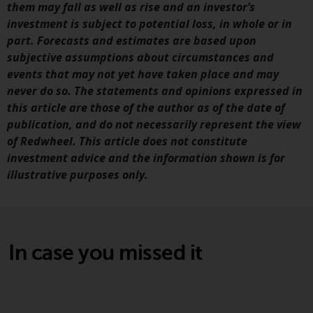
der Anlageziele, Gebühren und
them may fall as well as rise and an investor’s
Ausgaben. Der Verkaufsprospekt
investment is subject to potential loss, in whole or in
und andere Informationen zu den
part. Forecasts and estimates are based upon
Teilfonds werden jedoch nicht
subjective assumptions about circumstances and
absichtlich an Personen in
events that may not yet have taken place and may
Ländern verteilt, in denen eine
never do so. The statements and opinions expressed in
solche Verteilung gegen lokale
this article are those of the author as of the date of
Gesetze oder Vorschriften
publication, and do not necessarily represent the view
verstoßen würde.
of Redwheel. This article does not constitute
investment advice and the information shown is for
illustrative purposes only.
Informationen für Anleger in den
USA
In case you missed it
Diese Website ist weder ein
Angebot zum Verkauf noch eine
Aufforderung zur Beteiligung an
privaten oder registrierten