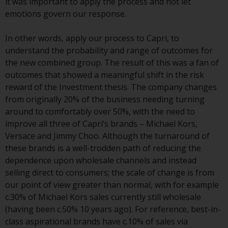
it was important to apply the process and not let
Gesetzen, Vorschriften und
emotions govern our response.
Verwaltungsvorschriften in Bezug
auf Organismen für gemeinsame
In other words, apply our process to Capri, to
Anlagen in Wertpapieren
understand the probability and range of outcomes for
(UCITS/OGAW) (Richtlinie
the new combined group. The result of this was a fan of
2009/65/EG ) und die Richtlinie
outcomes that showed a meaningful shift in the risk
über die Verwalter alternativer
reward of the Investment thesis. The company changes
Investmentfonds (Richtlinie
from originally 20% of the business needing turning
2011/61/EU) sowie die
around to comfortably over 50%, with the need to
entsprechenden Regelungen, die
improve all three of Capri’s brands – Michael Kors,
diese Regelungen in britisches
Versace and Jimmy Choo. Although the turnaround of
Recht umgesetzt und dann beim
these brands is a well-trodden path of reducing the
Austritt des Vereinigten
dependence upon wholesale channels and instead
Königreichs aus der Europäischen
selling direct to consumers; the scale of change is from
Union ersetzt haben; es kann
our point of view greater than normal, with for example
jedoch zusätzliche Anforderungen
c.30% of Michael Kors sales currently still wholesale
oder Formalitäten geben, die Ihre
(having been c.50% 10 years ago). For reference, best-in-
Anlage verbieten.
class aspirational brands have c.10% of sales via
Dementsprechend sind Sie