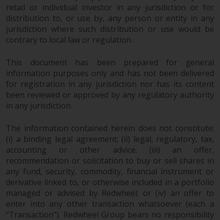
retail or individual investor in any jurisdiction or for
überdurchschnittliches Risiko und
distribution to, or use by, any person or entity in any
sind als langfristig anzusehen.
jurisdiction where such distribution or use would be
Derivative Instrumente können
contrary to local law or regulation.
mit einem hohen Risiko
verbunden sein. Unterschiedliche
This document has been prepared for general
Arten von Fonds oder Anlagen
information purposes only and has not been delivered
weisen unterschiedliche
for registration in any jurisdiction nor has its content
Risikograde auf.
been reviewed or approved by any regulatory authority
in any jurisdiction.
The information contained herein does not constitute:
Änderungen am Inhalt
(i) a binding legal agreement; (ii) legal, regulatory, tax,
accounting or other advice; (iii) an offer,
recommendation or solicitation to buy or sell shares in
Die auf dieser Website
any fund, security, commodity, financial instrument or
enthaltenen Informationen
derivative linked to, or otherwise included in a portfolio
werden so wie sie sind zur
managed or advised by Redwheel; or (iv) an offer to
Verfügung gestellt, können ohne
enter into any other transaction whatsoever (each a
Vorankündigung geändert
“Transaction”). Redwheel Group bears no responsibility