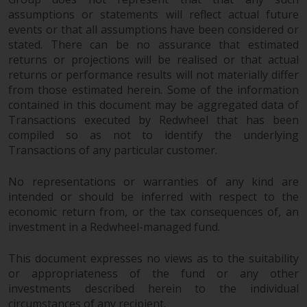
von oder Vertrauen auf die
assumptions or statements will reflect actual future
Informationen auf dieser Website
events or that all assumptions have been considered or
ergibt.
stated. There can be no assurance that estimated
returns or projections will be realised or that actual
returns or performance results will not materially differ
from those estimated herein. Some of the information
contained in this document may be aggregated data of
Datenschutz und Privatsphäre
Transactions executed by Redwheel that has been
compiled so as not to identify the underlying
Soweit Informationen, die Sie
Transactions of any particular customer.
bereitstellen oder die wir von
dieser Website erhalten,
No representations or warranties of any kind are
personenbezogene Daten
intended or should be inferred with respect to the
darstellen, stimmen Sie deren
economic return from, or the tax consequences of, an
Verarbeitung durch Redwheel und
investment in a Redwheel-managed fund.
seine Vertreter und andere Dritte
zu. Alle diese Unternehmen sind
This document expresses no views as to the suitability
or appropriateness of the fund or any other
verpflichtet, die Vertraulichkeit
investments described herein to the individual
dieser Informationen zu wahren.
circumstances of any recipient.