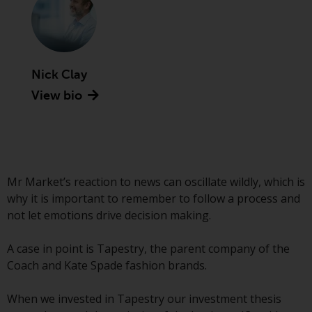
Asset Management LLP, von den
US Securities and Exchange
Commission zugelassen und
reguliert werden Exchange
Commission („SEC“); RWC Asset
Nick Clay
Advisors (US) LLC, das bei der SEC
View bio
registriert ist; RWC Singapore
(Pte) Limited, die von der
Monetary Authority of Singapore
als lizenzierte
Fondsverwaltungsgesellschaft
Mr Market’s reaction to news can oscillate wildly, which is
lizenziert ist; Redwheel Australia
why it is important to remember to follow a process and
Pty Ltd ist ein australischer
not let emotions drive decision making.
Finanzdienstleistungslizenznehmer
bei der Australian Securities and
A case in point is Tapestry, the parent company of the
Investment Commission; und
Coach and Kate Spade fashion brands.
Redwheel Europe
Fondsmæglerselskab A/S, die von
When we invested in Tapestry our investment thesis
der dänischen