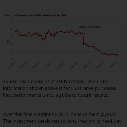
Obwohl Sie ein Land ausgewählt
haben, richtet sich diese Website
nicht an eine bestimmte
Gerichtsbarkeit und Sie betreten
eine globale Website. Auf dieser
Website erwähnte Produkte oder
Dienstleistungen unterliegen
gesetzlichen und behördlichen
Anforderungen und sind
möglicherweise nicht in allen
Gerichtsbarkeiten verfügbar. Auf
Source: Bloomberg as at 1st November 2023. The
dieser Website erwähnte
information shown above is for illustrative purposes.
Produkte oder Dienstleistungen
Past performance is not a guide to future results.
werden auf der Grundlage
bestimmter Registrierungen in
relevanten Gerichtsbarkeiten
Over this time emotions kick in, none of them joyous!
gemäß den Europäischen
The investment thesis was to be turned on its head, yet
Richtlinien zur Koordinierung von