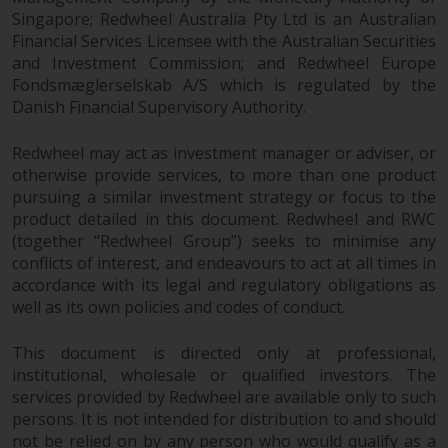
zukünftige Wertentwicklung. Der
Singapore; Redwheel Australia Pty Ltd is an Australian
Wert von Wertpapieren und die
Financial Services Licensee with the Australian Securities
daraus erzielten Erträge können
and Investment Commission; and Redwheel Europe
sowohl fallen als auch steigen.
Fondsmæglerselskab A/S which is regulated by the
Mit Investitionen in die von
Danish Financial Supervisory Authority.
Redwheel und seinen
verbundenen Unternehmen
Redwheel may act as investment manager or adviser, or
otherwise provide services, to more than one product
angebotenen Produkte und
pursuing a similar investment strategy or focus to the
Dienstleistungen sind erhebliche
product detailed in this document. Redwheel and RWC
Risiken verbunden.
(together “Redwheel Group”) seeks to minimise any
Wechselkursschwankungen
conflicts of interest, and endeavours to act at all times in
können sich positiv oder negativ
accordance with its legal and regulatory obligations as
auf den Wert von auf
well as its own policies and codes of conduct.
Fremdwährungen lautenden
Finanzinstrumenten auswirken.
This document is directed only at professional,
Bestimmte Anlagen,
institutional, wholesale or qualified investors. The
insbesondere alternative Fonds
services provided by Redwheel are available only to such
und Emerging Markets,
persons. It is not intended for distribution to and should
beinhalten ein
not be relied on by any person who would qualify as a