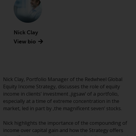
Asset Management LLP, von den
US Securities and Exchange
Commission zugelassen und
reguliert werden Exchange
Commission („SEC“); RWC Asset
Nick Clay
Advisors (US) LLC, das bei der SEC
View bio
registriert ist; RWC Singapore
(Pte) Limited, die von der
Monetary Authority of Singapore
als lizenzierte
Fondsverwaltungsgesellschaft
Nick Clay, Portfolio Manager of the Redwheel Global
lizenziert ist; Redwheel Australia
Equity Income Strategy, discusses the role of equity
Pty Ltd ist ein australischer
income in clients‘ investment ‚jigsaw‘ of a portfolio,
Finanzdienstleistungslizenznehmer
especially at a time of extreme concentration in the
bei der Australian Securities and
market, led in part by ‚the magnificent seven‘ stocks.
Investment Commission; und
Redwheel Europe
Nick highlights the importance of the compounding of
Fondsmæglerselskab A/S, die von
income over capital gain and how the Strategy offers
der dänischen