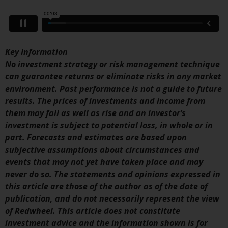
Obwohl Sie ein Land ausgewählt
haben, richtet sich diese Website
nicht an eine bestimmte
Gerichtsbarkeit und Sie betreten
Key Information
eine globale Website. Auf dieser
No investment strategy or risk management technique
Website erwähnte Produkte oder
can guarantee returns or eliminate risks in any market
Dienstleistungen unterliegen
environment. Past performance is not a guide to future
gesetzlichen und behördlichen
results. The prices of investments and income from
Anforderungen und sind
them may fall as well as rise and an investor’s
möglicherweise nicht in allen
investment is subject to potential loss, in whole or in
Gerichtsbarkeiten verfügbar. Auf
part. Forecasts and estimates are based upon
dieser Website erwähnte
subjective assumptions about circumstances and
Produkte oder Dienstleistungen
events that may not yet have taken place and may
werden auf der Grundlage
never do so. The statements and opinions expressed in
bestimmter Registrierungen in
this article are those of the author as of the date of
relevanten Gerichtsbarkeiten
publication, and do not necessarily represent the view
gemäß den Europäischen
of Redwheel. This article does not constitute
Richtlinien zur Koordinierung von
investment advice and the information shown is for