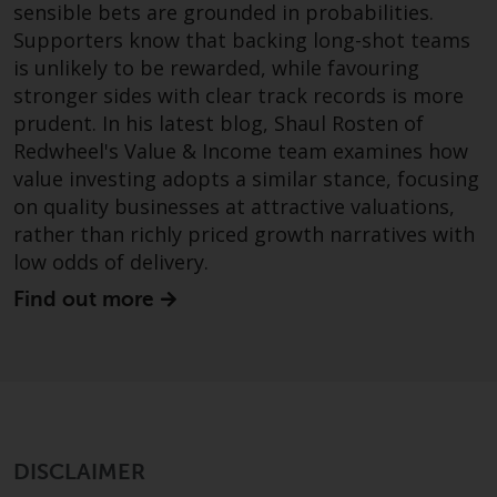
sensible bets are grounded in probabilities.
8008 Zürich. Der
Supporters know that backing long-shot teams
Verkaufsprospekt oder ein
is unlikely to be rewarded, while favouring
gleichwertiges Dokument der von
stronger sides with clear track records is more
Redwheel verwalteten Fonds, die
prudent. In his latest blog, Shaul Rosten of
Gründungsdokumente, die
Redwheel's Value & Income team examines how
Jahresberichte und, sofern von
value investing adopts a similar stance, focusing
den jeweiligen von Redwheel
on quality businesses at attractive valuations,
verwalteten Fonds erstellt, die
Halbjahresberichte und/oder das
rather than richly priced growth narratives with
Basisinformationsblatt (PRIIPs
low odds of delivery.
KID) sind kostenlos erhältlich vom
Find out more
Vertreter in der Schweiz. In Bezug
auf die qualifizierten Anlegern in
der Schweiz angebotenen Aktien
ist der Erfüllungsort der
eingetragene Sitz des Schweizer
Vertreters. Gerichtsstand ist am
DISCLAIMER
Sitz des Schweizer Vertreters