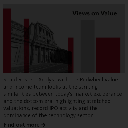
Die Informationen auf den
folgenden Seiten beziehen sich
auf ausländische Organismen für
kollektive Kapitalanlagen, die von
RWC Asset Management LLP oder
einem ihrer verbundenen
Unternehmen verwaltet werden
(die „von Redwheel verwalteten
Fonds“). Einige der von Redwheel
verwalteten Fonds, auf die auf
dieser Website verwiesen wird,
Shaul Rosten, Analyst with the Redwheel Value
wurden nicht von der
and Income team looks at the striking
Eidgenössischen
similarities between today’s market exuberance
Finanzmarktaufsicht („FINMA“)
and the dotcom era, highlighting stretched
zugelassen und Anleger genießen
valuations, record IPO activity and the
daher nicht den vollen
dominance of the technology sector.
Anlegerschutz nach dem
Bundesgesetz über die
Find out more