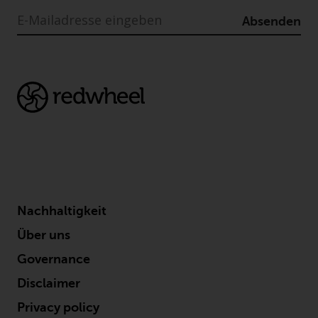
Absenden
Haftung
Obwohl Redwheel bestrebt ist,
sicherzustellen, dass die
Informationen auf dieser Website
zum Zeitpunkt der
Veröffentlichung korrekt und
vollständig sind, übernimmt
Redwheel keine Gewaehr noch
eines ihrer verbundenen
Unternehmen die
Nachhaltigkeit
Angemessenheit, Genauigkeit
Über uns
oder Vollständigkeit dieser
Governance
Informationen und übernehmen
keine Haftung, die sich aus dem
Disclaimer
Vertrauen auf Ungenauigkeiten,
Privacy policy
Auslassung in, oder Verwendung