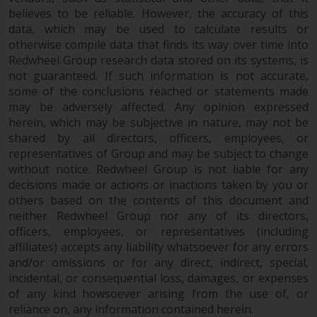
Sie ist, prüfen Sie sorgfältig die
believes to be reliable. However, the accuracy of this
Anlageziele, das Risiko sowie die
data, which may be used to calculate results or
Gebühren und Ausgaben des
otherwise compile data that finds its way over time into
Fonds prüfen. Diese und andere
Redwheel Group research data stored on its systems, is
Informationen finden Sie im
not guaranteed. If such information is not accurate,
Verkaufsprospekt des Fonds, der
some of the conclusions reached or statements made
telefonisch unter 1-855-RWC-
may be adversely affected. Any opinion expressed
FUND erhältlich ist oder indem
herein, which may be subjective in nature, may not be
Sie
shared by all directors, officers, employees, or
representatives of Group and may be subject to change
https://www.redwheel.com/us/en/accredit
without notice. Redwheel Group is not liable for any
and-documents/ besuchen. Bitte
decisions made or actions or inactions taken by you or
lesen Sie den Verkaufsprospekt
others based on the contents of this document and
sorgfältig durch, bevor Sie
neither Redwheel Group nor any of its directors,
investieren.
officers, employees, or representatives (including
affiliates) accepts any liability whatsoever for any errors
Andere auf dieser Website
and/or omissions or for any direct, indirect, special,
beschriebene Fonds unterliegen
incidental, or consequential loss, damages, or expenses
nicht den gleichen
of any kind howsoever arising from the use of, or
regulatorischen Anforderungen
reliance on, any information contained herein.