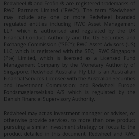
oder am Sitz oder Wohnsitz des
Redwheel ® and Ecofin ® are registered trademarks of
Anlegers.
RWC Partners Limited (“RWC”). The term “Redwheel”
may include any one or more Redwheel branded
Bestimmte Personen haben
regulated entities including RWC Asset Management
möglicherweise Zugang zu
LLP, which is authorised and regulated by the UK
Financial Conduct Authority and the US Securities and
Informationen über Redwheel
Exchange Commission (“SEC”); RWC Asset Advisors (US)
Funds, eine
LLC, which is registered with the SEC; RWC Singapore
Investmentgesellschaft, die als
(Pte) Limited, which is licensed as a Licensed Fund
„Société d’Investissement à
Management Company by the Monetary Authority of
Capital Variable“ nach
Singapore; Redwheel Australia Pty Ltd is an Australian
luxemburgischem Recht
Financial Services Licensee with the Australian Securities
gegründet wurde. Die Teilfonds
and Investment Commission; and Redwheel Europe
von Redwheel Funds, auf die auf
Fondsmæglerselskab A/S which is regulated by the
der Website verwiesen wird,
Danish Financial Supervisory Authority.
werden nur durch den aktuellen
Verkaufsprospekt angeboten. Der
Redwheel may act as investment manager or adviser, or
Verkaufsprospekt enthält
otherwise provide services, to more than one product
pursuing a similar investment strategy or focus to the
vollständigere Informationen
product detailed in this document. Redwheel and RWC
über die Teilfonds, einschließlich