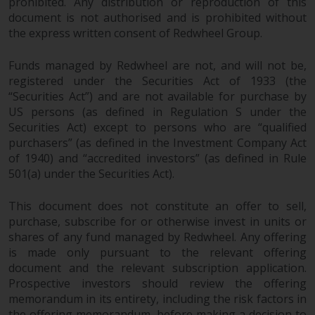
Website bietet keine spezifische
prohibited. Any distribution or reproduction of this
document is not authorised and is prohibited without
Anlageberatung und
the express written consent of Redwheel Group.
berücksichtigt nicht die
Anlagebedürfnisse eines
Funds managed by Redwheel are not, and will not be,
bestimmten Anlegers oder
registered under the Securities Act of 1933 (the
bestimmter Anleger.
“Securities Act”) and are not available for purchase by
US persons (as defined in Regulation S under the
Nichts auf dieser Website sollte
Securities Act) except to persons who are “qualified
als Anlage-, Steuer-, Rechts- oder
purchasers” (as defined in the Investment Company Act
sonstige Beratung ausgelegt
of 1940) and “accredited investors” (as defined in Rule
werden.
501(a) under the Securities Act).
This document does not constitute an offer to sell,
purchase, subscribe for or otherwise invest in units or
shares of any fund managed by Redwheel. Any offering
Risikowarnung
is made only pursuant to the relevant offering
document and the relevant subscription application.
Die frühere Wertentwicklung
Prospective investors should review the offering
eines von Redwheel verwalteten
memorandum in its entirety, including the risk factors in
Fonds ist kein Hinweis auf die
the offering memorandum, before making a decision to