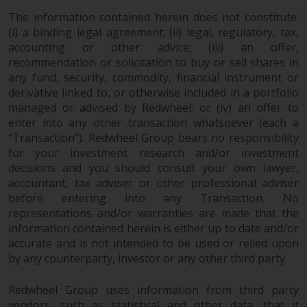
Fonds, die über Redwheel
The information contained herein does not constitute:
angeboten werden.
(i) a binding legal agreement; (ii) legal, regulatory, tax,
accounting or other advice; (iii) an offer,
Zu den Fonds im US-Bereich der
recommendation or solicitation to buy or sell shares in
any fund, security, commodity, financial instrument or
Website gehören Produkte, die
derivative linked to, or otherwise included in a portfolio
gemäß dem Investment Company
managed or advised by Redwheel; or (iv) an offer to
Act von 1940 („40 Act Funds“)
enter into any other transaction whatsoever (each a
registriert sind. Die 40 Act Funds
“Transaction”). Redwheel Group bears no responsibility
akzeptieren im Allgemeinen keine
for your investment research and/or investment
Anlagen von Nicht-US-Personen.
decisions and you should consult your own lawyer,
Nicht-US-Personen kann es
accountant, tax adviser or other professional adviser
gestattet werden in einen 40-Act-
before entering into any Transaction. No
Fonds zu investieren,
representations and/or warranties are made that the
vorbehaltlich der Erfüllung einer
information contained herein is either up to date and/or
erhöhten Sorgfaltspflicht.
accurate and is not intended to be used or relied upon
by any counterparty, investor or any other third party.
Um festzustellen, ob ein 40-Act-
Redwheel Group uses information from third party
Fonds eine geeignete Anlage für
vendors, such as statistical and other data, that it