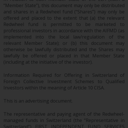
überdurchschnittliches Risiko und
“Member State”), this document may only be distributed
and shares in a Redwheel fund (“Shares”) may only be
sind als langfristig anzusehen.
offered and placed to the extent that (a) the relevant
Derivative Instrumente können
Redwheel fund is permitted to be marketed to
mit einem hohen Risiko
professional investors in accordance with the AIFMD (as
verbunden sein. Unterschiedliche
implemented into the local law/regulation of the
Arten von Fonds oder Anlagen
relevant Member State); or (b) this document may
weisen unterschiedliche
otherwise be lawfully distributed and the Shares may
Risikograde auf.
lawfully be offered or placed in that Member State
(including at the initiative of the investor).
Information Required for Offering in Switzerland of
Änderungen am Inhalt
Foreign Collective Investment Schemes to Qualified
Investors within the meaning of Article 10 CISA.
Die auf dieser Website
This is an advertising document.
enthaltenen Informationen
werden so wie sie sind zur
The representative and paying agent of the Redwheel-
Verfügung gestellt, können ohne
managed funds in Switzerland (the “Representative in
Vorankündigung geändert
Switzerland”) FIRST INDEPENDENT FUND SERVICES