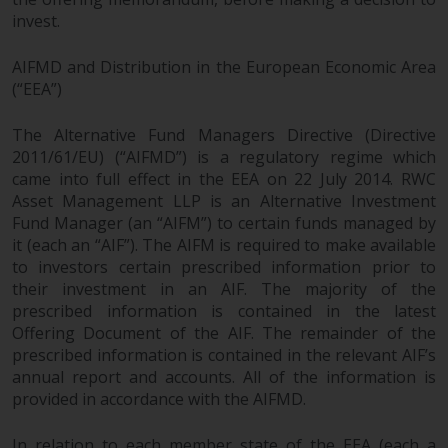
zukünftige Wertentwicklung. Der
invest.
Wert von Wertpapieren und die
daraus erzielten Erträge können
AIFMD and Distribution in the European Economic Area
sowohl fallen als auch steigen.
(“EEA”)
Mit Investitionen in die von
Redwheel und seinen
The Alternative Fund Managers Directive (Directive
verbundenen Unternehmen
2011/61/EU) (“AIFMD”) is a regulatory regime which
angebotenen Produkte und
came into full effect in the EEA on 22 July 2014. RWC
Asset Management LLP is an Alternative Investment
Dienstleistungen sind erhebliche
Fund Manager (an “AIFM”) to certain funds managed by
Risiken verbunden.
it (each an “AIF”). The AIFM is required to make available
Wechselkursschwankungen
to investors certain prescribed information prior to
können sich positiv oder negativ
their investment in an AIF. The majority of the
auf den Wert von auf
prescribed information is contained in the latest
Fremdwährungen lautenden
Offering Document of the AIF. The remainder of the
Finanzinstrumenten auswirken.
prescribed information is contained in the relevant AIF’s
Bestimmte Anlagen,
annual report and accounts. All of the information is
insbesondere alternative Fonds
provided in accordance with the AIFMD.
und Emerging Markets,
beinhalten ein
In relation to each member state of the EEA (each a