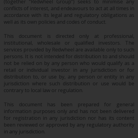
(together “Redwheel Group”) seeks to minimise any
der Anlageziele, Gebühren und
conflicts of interest, and endeavours to act at all times in
Ausgaben. Der Verkaufsprospekt
accordance with its legal and regulatory obligations as
und andere Informationen zu den
well as its own policies and codes of conduct.
Teilfonds werden jedoch nicht
absichtlich an Personen in
This document is directed only at professional,
Ländern verteilt, in denen eine
institutional, wholesale or qualified investors. The
solche Verteilung gegen lokale
services provided by Redwheel are available only to such
Gesetze oder Vorschriften
persons. It is not intended for distribution to and should
verstoßen würde.
not be relied on by any person who would qualify as a
retail or individual investor in any jurisdiction or for
distribution to, or use by, any person or entity in any
jurisdiction where such distribution or use would be
contrary to local law or regulation.
Informationen für Anleger in den
USA
This document has been prepared for general
information purposes only and has not been delivered
Diese Website ist weder ein
for registration in any jurisdiction nor has its content
Angebot zum Verkauf noch eine
been reviewed or approved by any regulatory authority
Aufforderung zur Beteiligung an
in any jurisdiction.
privaten oder registrierten