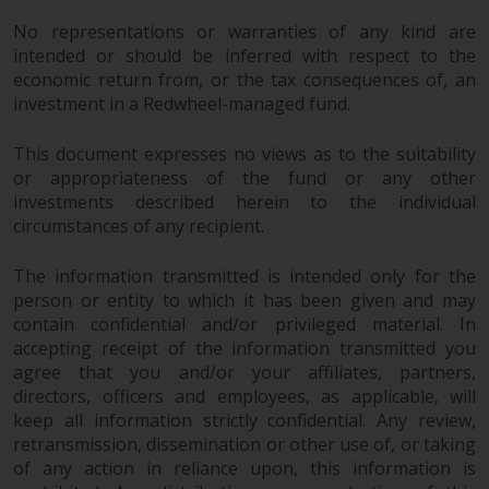
No representations or warranties of any kind are
Diese Website beschreibt die
intended or should be inferred with respect to the
Fähigkeiten von Redwheel und
economic return from, or the tax consequences of, an
dient nur zu
investment in a Redwheel-managed fund.
Informationszwecken. Keines der
auf dieser Website enthaltenen
This document expresses no views as to the suitability
Materialien soll ein
or appropriateness of the fund or any other
investments described herein to the individual
Verkaufsangebot oder eine
circumstances of any recipient.
Aufforderung oder Aufforderung
zur Abgabe eines Angebots zum
The information transmitted is intended only for the
Kauf von Produkten oder
person or entity to which it has been given and may
Dienstleistungen darstellen, die
contain confidential and/or privileged material. In
von Redwheel oder einem seiner
accepting receipt of the information transmitted you
verbundenen Unternehmen
agree that you and/or your affiliates, partners,
bereitgestellt werden, und darf
directors, officers and employees, as applicable, will
nicht im Zusammenhang mit
keep all information strictly confidential. Any review,
einer Anlageentscheidung
retransmission, dissemination or other use of, or taking
herangezogen werden. Diese
of any action in reliance upon, this information is