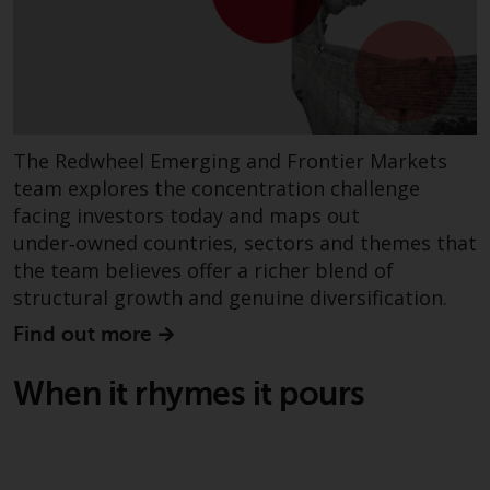
verpflichtet, sich über solche
Einschränkungen zu informieren
und diese zu beachten. Auf dieser
Website erwähnte Produkte oder
Dienstleistungen sind nur für den
Vertrieb in jenen
The Redwheel Emerging and Frontier Markets
Gerichtsbarkeiten bestimmt, in
team explores the concentration challenge
denen und an diejenigen
facing investors today and maps out
Personen, denen das Anbieten
under‑owned countries, sectors and themes that
solcher Produkte und
the team believes offer a richer blend of
Dienstleistungen gestattet ist.
structural growth and genuine diversification.
Find out more
Informationen für Anleger in der
When it rhymes it pours
Schweiz
Dies ist ein Werbedokument.