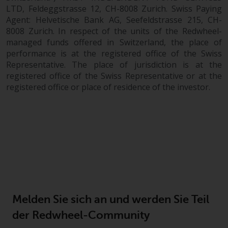
werden und es wird keine
LTD, Feldeggstrasse 12, CH-8008 Zurich. Swiss Paying
Garantie hinsichtlich ihrer
Agent: Helvetische Bank AG, Seefeldstrasse 215, CH-
Genauigkeit, Vollständigkeit oder
8008 Zurich. In respect of the units of the Redwheel-
Eignung für einen bestimmten
managed funds offered in Switzerland, the place of
Zweck übernommen. Redwheel
performance is at the registered office of the Swiss
hat seine eigenen Ansichten und
Representative. The place of jurisdiction is at the
Meinungen auf dieser Website
registered office of the Swiss Representative or at the
(oder denen seiner verbundenen
registered office or place of residence of the investor.
Unternehmen) geäußert, und
diese können sich ohne
Vorankündigung ändern.
Redwheel ist nicht verpflichtet,
Informationen zu aktualisieren,
und Leser sollten sich bei einer
Anlageentscheidung nicht
ausschließlich auf die auf dieser
Website enthaltenen
Melden Sie sich an und werden Sie Teil
Informationen verlassen.
der Redwheel-Community