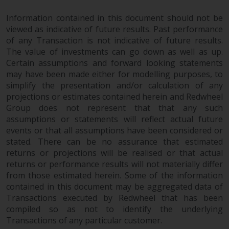
wie 40 Act Funds, einschließlich
der Anforderungen an
Information contained in this document should not be
viewed as indicative of future results. Past performance
Investmentfonds, Anlegern
of any Transaction is not indicative of future results.
bestimmte regelmäßige und
The value of investments can go down as well as up.
standardisierte Preis- und
Certain assumptions and forward looking statements
Bewertungsinformationen zur
may have been made either for modelling purposes, to
Verfügung zu stellen. Qualifizierte
simplify the presentation and/or calculation of any
potenzielle Anleger sollten vor
projections or estimates contained herein and Redwheel
einer Anlage in diese Fonds das
Group does not represent that that any such
Angebotsprospekt und andere
assumptions or statements will reflect actual future
zugehörige Fondsdokumente
events or that all assumptions have been considered or
konsultieren, um eine
stated. There can be no assurance that estimated
vollständige Liste der Risiken und
returns or projections will be realised or that actual
returns or performance results will not materially differ
andere relevante Informationen
from those estimated herein. Some of the information
zu erhalten.
contained in this document may be aggregated data of
Transactions executed by Redwheel that has been
compiled so as not to identify the underlying
Transactions of any particular customer.
Produkte und Dienstleistungen