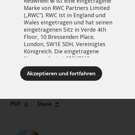
Redwheel ® ist eine eingetragene
Marke von RWC Partners Limited
(„RWC“). RWC ist in England und
Wales eingetragen und hat seinen
eingetragenen Sitz in Verde 4th
Floor, 10 Bressenden Place,
London, SW1E 5DH, Vereinigtes
Königreich. Die eingetragene
Nummer lautet 03517613.
Watch: Making the case for
Akzeptieren und fortfahren
Global Equity Income
Der Begriff „Redwheel“ kann ein
13 Dezember, 2023 | 2:27pm
oder mehrere Unternehmen der
Marke Redwheel umfassen,
PDF
Share
einschließlich RWC und RWC Asset
Management LLP, die jeweils von
der britischen Financial Conduct
Authority und, im Fall von RWC