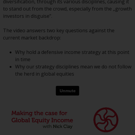
diversification, through its various disciplines, causing it
Finanzaufsichtsbehörde reguliert
to stand out from the crowd, especially from the „growth
wird.
investors in disguise“.
Durch den Zugriff auf diese
The video answers two key questions against the
Website erklären Sie, dass Sie die
current market backdrop:
folgenden
Geschäftsbedingungen, wie sie
Why hold a defensive income strategy at this point
von RWC Partners Limited („RWC“)
in time
herausgegeben wurden, gelesen
Why our strategy disciplines mean we do not follow
und anerkannt haben und damit
the herd in global equities
einverstanden sind. Diese
Website kann Werbung
enthalten.
Zugang unterliegt lokalen
Beschränkungen