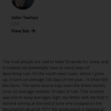
Asset Management LLP, von den
US Securities and Exchange
Commission zugelassen und
John Teahan
reguliert werden Exchange
CFA
Commission („SEC“); RWC Asset
View bio
Advisors (US) LLC, das bei der SEC
registriert ist; RWC Singapore
(Pte) Limited, die von der
Monetary Authority of Singapore
als lizenzierte
Fondsverwaltungsgesellschaft
The Inuit people are said to have 50 words for snow, and
lizenziert ist; Redwheel Australia
in Ireland, we potentially have as many ways of
Pty Ltd ist ein australischer
describing rain. On the south-west coast, where I grew
Finanzdienstleistungslizenznehmer
up, it rains on average 242 days of the year… It often felt
bei der Australian Securities and
like more. The same source says even the driest month,
Investment Commission; und
June, on average receives 16 days of rain. This summer
Redwheel Europe
was one to keep averages high; my father tells me that it
Fondsmæglerselskab A/S, die von
started raining at the end of June and stopped on the
th
der dänischen
Assumption (August 15
). His assessment is backed up