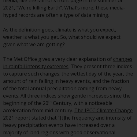
media, like the Mirror’s front page in the summer of
Obwohl Sie ein Land ausgewählt
2021, “We’re killing Earth”. What’s more, these media-
haben, richtet sich diese Website
hyped records are often a type of data mining.
nicht an eine bestimmte
Gerichtsbarkeit und Sie betreten
As the definition goes, climate is what you expect,
eine globale Website. Auf dieser
weather is what you get. So, what should we expect
Website erwähnte Produkte oder
given what we are getting?
Dienstleistungen unterliegen
gesetzlichen und behördlichen
The Met Office gives a very clear explanation of
changes
Anforderungen und sind
in rainfall intensity extremes
. They present three indices
möglicherweise nicht in allen
to capture such changes: the wettest day of the year, the
Gerichtsbarkeiten verfügbar. Auf
amount of rain falling in heavy events, and the fraction
dieser Website erwähnte
of the total annual precipitation coming from heavy
Produkte oder Dienstleistungen
events. All three indices show gentle increases since the
th
werden auf der Grundlage
beginning of the 20
Century, with a noticeable
bestimmter Registrierungen in
acceleration from mid-century.
The IPCC Climate Change
relevanten Gerichtsbarkeiten
2021 report
stated that “[t]he frequency and intensity of
gemäß den Europäischen
heavy precipitation events have increased over a
Richtlinien zur Koordinierung von
majority of land regions with good observational