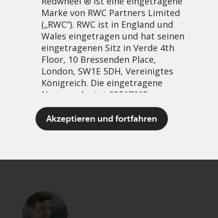
Redwheel ® ist eine eingetragene
Marke von RWC Partners Limited
(„RWC“). RWC ist in England und
Wales eingetragen und hat seinen
eingetragenen Sitz in Verde 4th
Floor, 10 Bressenden Place,
London, SW1E 5DH, Vereinigtes
Königreich. Die eingetragene
Nummer lautet 03517613.
It’s not wetting rain…
Akzeptieren und fortfahren
21 September, 2023 | 11:45am
Der Begriff „Redwheel“ kann ein
PDF
Share
oder mehrere Unternehmen der
Marke Redwheel umfassen,
einschließlich RWC und RWC Asset
Management LLP, die jeweils von
der britischen Financial Conduct
Authority und, im Fall von RWC