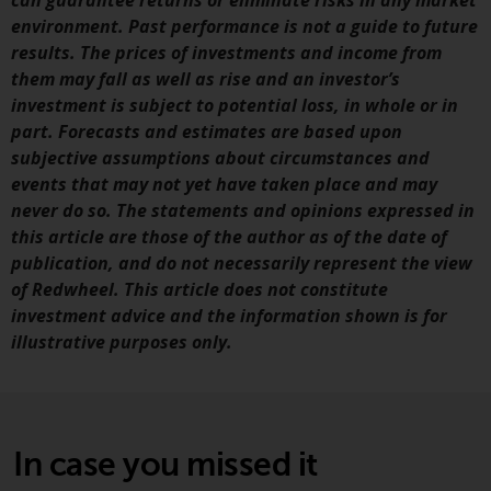
can guarantee returns or eliminate risks in any market
Sie ist, prüfen Sie sorgfältig die
environment. Past performance is not a guide to future
Anlageziele, das Risiko sowie die
results. The prices of investments and income from
Gebühren und Ausgaben des
them may fall as well as rise and an investor’s
Fonds prüfen. Diese und andere
investment is subject to potential loss, in whole or in
Informationen finden Sie im
part. Forecasts and estimates are based upon
Verkaufsprospekt des Fonds, der
subjective assumptions about circumstances and
telefonisch unter 1-855-RWC-
events that may not yet have taken place and may
FUND erhältlich ist oder indem
never do so. The statements and opinions expressed in
Sie
this article are those of the author as of the date of
https://www.redwheel.com/us/en/accredi
publication, and do not necessarily represent the view
and-documents/ besuchen. Bitte
of Redwheel. This article does not constitute
lesen Sie den Verkaufsprospekt
investment advice and the information shown is for
sorgfältig durch, bevor Sie
illustrative purposes only.
investieren.
Andere auf dieser Website
beschriebene Fonds unterliegen
nicht den gleichen
In case you missed it
regulatorischen Anforderungen