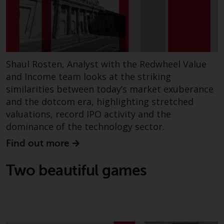
Website bietet keine spezifische
Anlageberatung und
berücksichtigt nicht die
Anlagebedürfnisse eines
bestimmten Anlegers oder
bestimmter Anleger.
Shaul Rosten, Analyst with the Redwheel Value
and Income team looks at the striking
Nichts auf dieser Website sollte
similarities between today’s market exuberance
als Anlage-, Steuer-, Rechts- oder
and the dotcom era, highlighting stretched
sonstige Beratung ausgelegt
valuations, record IPO activity and the
werden.
dominance of the technology sector.
Find out more
Two beautiful games
Risikowarnung
Die frühere Wertentwicklung
eines von Redwheel verwalteten
Fonds ist kein Hinweis auf die