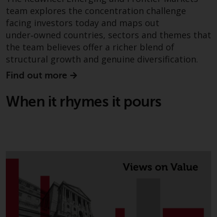
team explores the concentration challenge
Diese Website beschreibt die
facing investors today and maps out
Fähigkeiten von Redwheel und
under‑owned countries, sectors and themes that
dient nur zu
the team believes offer a richer blend of
Informationszwecken. Keines der
structural growth and genuine diversification.
auf dieser Website enthaltenen
Find out more
Materialien soll ein
Verkaufsangebot oder eine
When it rhymes it pours
Aufforderung oder Aufforderung
zur Abgabe eines Angebots zum
Kauf von Produkten oder
Dienstleistungen darstellen, die
von Redwheel oder einem seiner
verbundenen Unternehmen
bereitgestellt werden, und darf
nicht im Zusammenhang mit
einer Anlageentscheidung
herangezogen werden. Diese