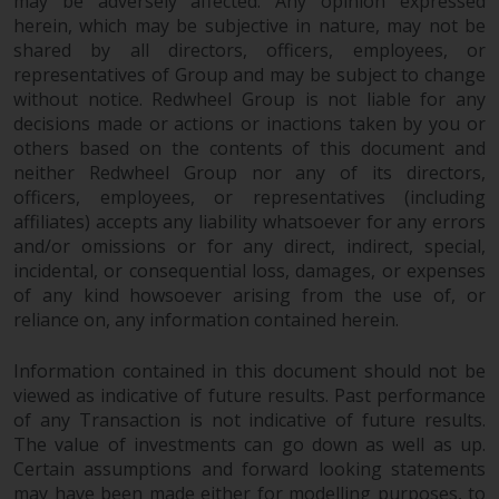
Wenn Sie nicht möchten, dass
may be adversely affected. Any opinion expressed
herein, which may be subjective in nature, may not be
Ihre Informationen auf diese
shared by all directors, officers, employees, or
Weise verwendet werden, sollten
representatives of Group and may be subject to change
Sie Redwheel per E-Mail oder
without notice. Redwheel Group is not liable for any
schriftlich darüber informieren.
decisions made or actions or inactions taken by you or
Sie haben Anspruch auf eine
others based on the contents of this document and
Kopie der Informationen, die wir
neither Redwheel Group nor any of its directors,
über Sie gespeichert haben,
officers, employees, or representatives (including
indem Sie uns schriftlich
affiliates) accepts any liability whatsoever for any errors
anschreiben und diese anfordern.
and/or omissions or for any direct, indirect, special,
Weitere Informationen finden Sie
incidental, or consequential loss, damages, or expenses
in unserer Datenschutz- und
of any kind howsoever arising from the use of, or
reliance on, any information contained herein.
Datenschutzrichtlinie und Cookie-
Richtlinie.
Information contained in this document should not be
viewed as indicative of future results. Past performance
of any Transaction is not indicative of future results.
The value of investments can go down as well as up.
Geltendes Recht
Certain assumptions and forward looking statements
may have been made either for modelling purposes, to