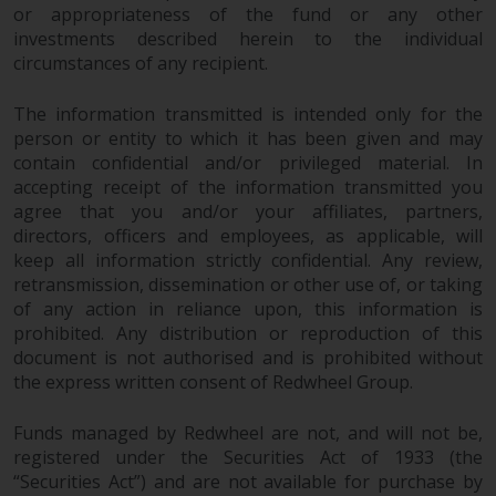
or appropriateness of the fund or any other
‚Wichtigen Informationen“ bleibt
investments described herein to the individual
in vollem Umfang in Kraft und
circumstances of any recipient.
wirksam.
The information transmitted is intended only for the
person or entity to which it has been given and may
contain confidential and/or privileged material. In
Copyright
accepting receipt of the information transmitted you
agree that you and/or your affiliates, partners,
Kein Teil dieser Website darf
directors, officers and employees, as applicable, will
ohne die vorherige schriftliche
keep all information strictly confidential. Any review,
Genehmigung von Redwheel in
retransmission, dissemination or other use of, or taking
of any action in reliance upon, this information is
irgendeiner Weise reproduziert
prohibited. Any distribution or reproduction of this
werden. Copyright 2016 ©
document is not authorised and is prohibited without
the express written consent of Redwheel Group.
Funds managed by Redwheel are not, and will not be,
registered under the Securities Act of 1933 (the
“Securities Act”) and are not available for purchase by