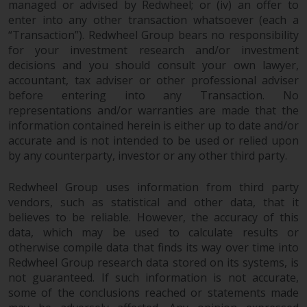
managed or advised by Redwheel; or (iv) an offer to
von oder Vertrauen auf die
enter into any other transaction whatsoever (each a
Informationen auf dieser Website
“Transaction”). Redwheel Group bears no responsibility
ergibt.
for your investment research and/or investment
decisions and you should consult your own lawyer,
accountant, tax adviser or other professional adviser
before entering into any Transaction. No
Datenschutz und Privatsphäre
representations and/or warranties are made that the
information contained herein is either up to date and/or
accurate and is not intended to be used or relied upon
Soweit Informationen, die Sie
by any counterparty, investor or any other third party.
bereitstellen oder die wir von
dieser Website erhalten,
Redwheel Group uses information from third party
personenbezogene Daten
vendors, such as statistical and other data, that it
darstellen, stimmen Sie deren
believes to be reliable. However, the accuracy of this
Verarbeitung durch Redwheel und
data, which may be used to calculate results or
seine Vertreter und andere Dritte
otherwise compile data that finds its way over time into
zu. Alle diese Unternehmen sind
Redwheel Group research data stored on its systems, is
verpflichtet, die Vertraulichkeit
not guaranteed. If such information is not accurate,
dieser Informationen zu wahren.
some of the conclusions reached or statements made