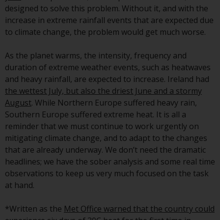
verpflichtet, sich über solche
designed to solve this problem. Without it, and with the
Einschränkungen zu informieren
increase in extreme rainfall events that are expected due
und diese zu beachten. Auf dieser
to climate change, the problem would get much worse.
Website erwähnte Produkte oder
Dienstleistungen sind nur für den
As the planet warms, the intensity, frequency and
Vertrieb in jenen
duration of extreme weather events, such as heatwaves
Gerichtsbarkeiten bestimmt, in
and heavy rainfall, are expected to increase. Ireland had
denen und an diejenigen
the wettest July, but also the driest June and a stormy
Personen, denen das Anbieten
August
. While Northern Europe suffered heavy rain,
solcher Produkte und
Southern Europe suffered extreme heat. It is all a
Dienstleistungen gestattet ist.
reminder that we must continue to work urgently on
mitigating climate change, and to adapt to the changes
that are already underway. We don’t need the dramatic
headlines; we have the sober analysis and some real time
Informationen für Anleger in der
observations to keep us very much focused on the task
Schweiz
at hand.
Dies ist ein Werbedokument.
*Written as the
Met Office warned that the country could