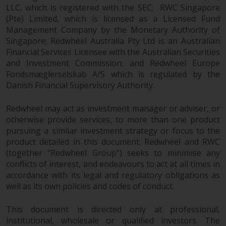
werden und es wird keine
LLC, which is registered with the SEC; RWC Singapore
Garantie hinsichtlich ihrer
(Pte) Limited, which is licensed as a Licensed Fund
Genauigkeit, Vollständigkeit oder
Management Company by the Monetary Authority of
Eignung für einen bestimmten
Singapore; Redwheel Australia Pty Ltd is an Australian
Zweck übernommen. Redwheel
Financial Services Licensee with the Australian Securities
hat seine eigenen Ansichten und
and Investment Commission; and Redwheel Europe
Meinungen auf dieser Website
Fondsmæglerselskab A/S which is regulated by the
(oder denen seiner verbundenen
Danish Financial Supervisory Authority.
Unternehmen) geäußert, und
Redwheel may act as investment manager or adviser, or
diese können sich ohne
otherwise provide services, to more than one product
Vorankündigung ändern.
pursuing a similar investment strategy or focus to the
Redwheel ist nicht verpflichtet,
product detailed in this document. Redwheel and RWC
Informationen zu aktualisieren,
(together “Redwheel Group”) seeks to minimise any
und Leser sollten sich bei einer
conflicts of interest, and endeavours to act at all times in
Anlageentscheidung nicht
accordance with its legal and regulatory obligations as
ausschließlich auf die auf dieser
well as its own policies and codes of conduct.
Website enthaltenen
Informationen verlassen.
This document is directed only at professional,
institutional, wholesale or qualified investors. The