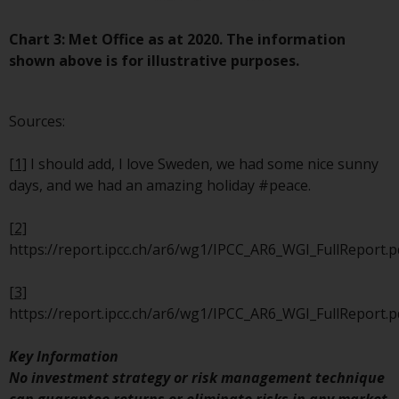
Fonds, die über Redwheel
angeboten werden.
Chart 3: Met Office as at 2020. The information
shown above is for illustrative purposes.
Zu den Fonds im US-Bereich der
Website gehören Produkte, die
Sources:
gemäß dem Investment Company
Act von 1940 („40 Act Funds“)
[1]
I should add, I love Sweden, we had some nice sunny
registriert sind. Die 40 Act Funds
days, and we had an amazing holiday #peace.
akzeptieren im Allgemeinen keine
Anlagen von Nicht-US-Personen.
[2]
Nicht-US-Personen kann es
https://report.ipcc.ch/ar6/wg1/IPCC_AR6_WGI_FullReport.p
gestattet werden in einen 40-Act-
Fonds zu investieren,
[3]
vorbehaltlich der Erfüllung einer
https://report.ipcc.ch/ar6/wg1/IPCC_AR6_WGI_FullReport.p
erhöhten Sorgfaltspflicht.
Key Information
Um festzustellen, ob ein 40-Act-
No investment strategy or risk management technique
Fonds eine geeignete Anlage für