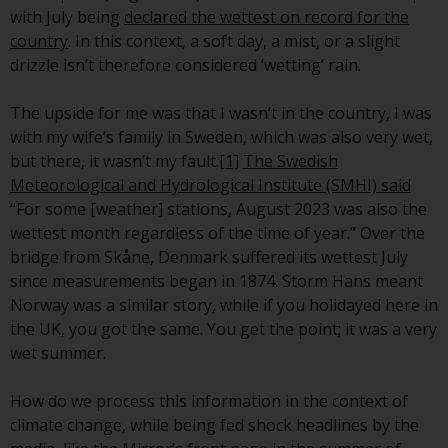
Finanzaufsichtsbehörde reguliert
with July being
declared the wettest on record for the
wird.
country
. In this context, a soft day, a mist, or a slight
drizzle isn’t therefore considered ‘wetting’ rain.
Durch den Zugriff auf diese
Website erklären Sie, dass Sie die
The upside for me was that I wasn’t in the country, I was
folgenden
with my wife’s family in Sweden, which was also very wet,
Geschäftsbedingungen, wie sie
but there, it wasn’t my fault.
[1]
The Swedish
von RWC Partners Limited („RWC“)
Meteorological and Hydrological Institute (SMHI) said
herausgegeben wurden, gelesen
“For some [weather] stations, August 2023 was also the
und anerkannt haben und damit
wettest month regardless of the time of year.” Over the
einverstanden sind. Diese
bridge from Skåne, Denmark suffered its wettest July
Website kann Werbung
since measurements began in 1874. Storm Hans meant
enthalten.
Norway was a similar story, while if you holidayed here in
the UK, you got the same. You get the point; it was a very
wet summer.
Zugang unterliegt lokalen
How do we process this information in the context of
Beschränkungen
climate change, while being fed shock headlines by the