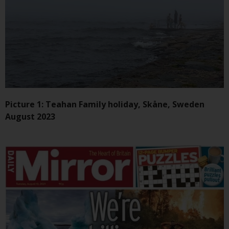
kollektiven Kapitalanlagen von 23.
Juni 2006 («KAG») oder Aufsicht
durch die FINMA. Redwheel-
verwaltete Fonds, die nicht von
der FINMA bewilligt wurden,
dürfen in der Schweiz nur
qualifizierten Anlegern im Sinne
von Artikel 10 Absatz 1
angeboten werden. 3 und Abs.
Picture 1: Teahan Family holiday, Skåne, Sweden
3ter KAG („Qualifizierte Anleger“).
August 2023
Der Vertreter der von Redwheel
verwalteten Fonds in der Schweiz
ist FIRST INDEPENDENT FUND
SERVICES LTD, Feldeggstrasse 12,
CH-8008 Zürich. Zahlstelle der von
Redwheel verwalteten Fonds in
der Schweiz ist die Helvetische
Bank AG, Seefeldstrasse 215, CH-