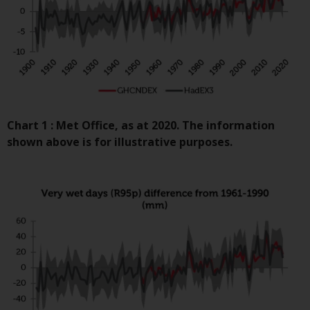
oder am Sitz oder Wohnsitz des
Anlegers.
Bestimmte Personen haben
möglicherweise Zugang zu
Informationen über Redwheel
Funds, eine
Investmentgesellschaft, die als
Chart 1 : Met Office, as at 2020. The information
„Société d’Investissement à
shown above is for illustrative purposes.
Capital Variable“ nach
luxemburgischem Recht
gegründet wurde. Die Teilfonds
von Redwheel Funds, auf die auf
der Website verwiesen wird,
werden nur durch den aktuellen
Verkaufsprospekt angeboten. Der
Verkaufsprospekt enthält
vollständigere Informationen
über die Teilfonds, einschließlich