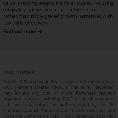
value investing adopts a similar stance, focusing
überdurchschnittliches Risiko und
on quality businesses at attractive valuations,
sind als langfristig anzusehen.
rather than richly priced growth narratives with
Derivative Instrumente können
low odds of delivery.
mit einem hohen Risiko
verbunden sein. Unterschiedliche
Find out more
Arten von Fonds oder Anlagen
weisen unterschiedliche
Risikograde auf.
DISCLAIMER
Änderungen am Inhalt
Redwheel ® and Ecofin ® are registered trademarks of
Die auf dieser Website
RWC Partners Limited (“RWC”). The term “Redwheel”
enthaltenen Informationen
may include any one or more Redwheel branded
regulated entities including RWC Asset Management
werden so wie sie sind zur
LLP, which is authorised and regulated by the UK
Verfügung gestellt, können ohne
Financial Conduct Authority and the US Securities and
Vorankündigung geändert
Exchange Commission (“SEC”); RWC Asset Advisors (US)