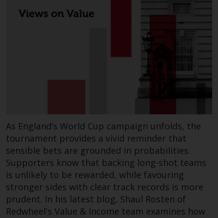
zukünftige Wertentwicklung. Der
Wert von Wertpapieren und die
daraus erzielten Erträge können
sowohl fallen als auch steigen.
Mit Investitionen in die von
Redwheel und seinen
verbundenen Unternehmen
angebotenen Produkte und
Dienstleistungen sind erhebliche
Risiken verbunden.
Wechselkursschwankungen
As England’s World Cup campaign unfolds, the
können sich positiv oder negativ
tournament provides a vivid reminder that
auf den Wert von auf
sensible bets are grounded in probabilities.
Fremdwährungen lautenden
Supporters know that backing long-shot teams
Finanzinstrumenten auswirken.
is unlikely to be rewarded, while favouring
Bestimmte Anlagen,
stronger sides with clear track records is more
insbesondere alternative Fonds
prudent. In his latest blog, Shaul Rosten of
und Emerging Markets,
Redwheel's Value & Income team examines how
beinhalten ein