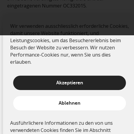
eingetragenen Nummer OC332015.
Wir verwenden ausschliesslich erforderliche Cookies,
damit unsere Website funktioniert, und
We use strictly necessary cookies to enable our site
Leistungscookies, um das Besuchererlebnis beim
to work and performance cookies to improve the
Besuch der Website zu verbessern. Wir nutzen
visitor experience when visiting the site. We will only
Performance-Cookies nur, wenn Sie uns dies
set performance cookies if you permit us to.
erlauben.
Akzeptieren
Accept
Ablehnen
Decline
For more detailed information about the cookies we
Ausführlichere Informationen zu den von uns
use, see the „Cookie Usage“ section of our
verwendeten Cookies finden Sie im Abschnitt
Privacy