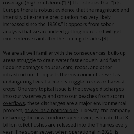
Gesetzen, Vorschriften und
coverage (high confidence)”
[2]
. It continues that “[i]n
Verwaltungsvorschriften in Bezug
Europe there is robust evidence that the magnitude and
auf Organismen für gemeinsame
intensity of extreme precipitation has very likely
Anlagen in Wertpapieren
increased since the 1950s.” It appears from sober
(UCITS/OGAW) (Richtlinie
analysis that we are indeed getting more and will get
2009/65/EG ) und die Richtlinie
more intense rainfall in the coming decades.
[3]
über die Verwalter alternativer
Investmentfonds (Richtlinie
We are all well familiar with the consequences: built-up
2011/61/EU) sowie die
areas struggle to drain water fast enough, and flash
entsprechenden Regelungen, die
flooding damages houses, cars, roads, and other
diese Regelungen in britisches
infrastructure. It impacts the environment as well as
Recht umgesetzt und dann beim
endangering lives. Farmers struggle to sow or harvest
Austritt des Vereinigten
crops. One very topical issue is the sewage discharges
Königreichs aus der Europäischen
into our waterways and onto our beaches from
storm
Union ersetzt haben; es kann
overflows
, these discharges are a major environmental
jedoch zusätzliche Anforderungen
problem,
as well as a political one
. Tideway, the company
oder Formalitäten geben, die Ihre
delivering the new London super sewer,
estimate that 8
Anlage verbieten.
billion toilet flushes are released into the Thames every
Dementsprechend sind Sie
year
. The super sewer, when operational in 2025, is