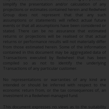
Der Inhalt dieser Website sollte
simplify the presentation and/or calculation of any
gemäß den Gesetzen von England
projections or estimates contained herein and Redwheel
und Wales ausgelegt und geregelt
Group does not represent that that any such
werden, und die Gerichte dieser
assumptions or statements will reflect actual future
Gerichtsbarkeit haben die
events or that all assumptions have been considered or
stated. There can be no assurance that estimated
ausschließliche Zuständigkeit für
returns or projections will be realised or that actual
alle auftretenden Streitigkeiten,
returns or performance results will not materially differ
es sei denn, diese Inhalte
from those estimated herein. Some of the information
unterliegen ausdrücklich den
contained in this document may be aggregated data of
Gesetzen von eine andere
Transactions executed by Redwheel that has been
Gerichtsbarkeit. Wenn ein
compiled so as not to identify the underlying
zuständiges Gericht aus
Transactions of any particular customer.
irgendeinem Grund eine
Bestimmung dieses Abschnitts
No representations or warranties of any kind are
„Wichtige Informationen“ für
intended or should be inferred with respect to the
nicht durchsetzbar befunden hat,
economic return from, or the tax consequences of, an
wird diese Bestimmung im
investment in a Redwheel-managed fund.
maximal zulässigen Umfang
This document expresses no views as to the suitability
durchgesetzt, und der Rest dieser