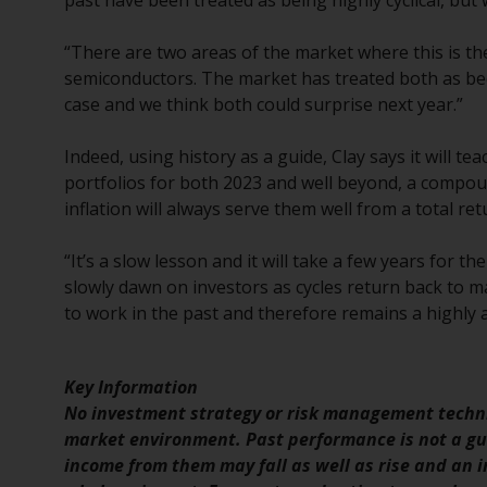
past have been treated as being highly cyclical, but w
“There are two areas of the market where this is th
semiconductors. The market has treated both as been 
case and we think both could surprise next year.”
Indeed, using history as a guide, Clay says it will te
portfolios for both 2023 and well beyond, a compou
inflation will always serve them well from a total ret
“It’s a slow lesson and it will take a few years for th
slowly dawn on investors as cycles return back to ma
to work in the past and therefore remains a highly 
Key Information
No investment strategy or risk management techni
market environment. Past performance is not a gui
income from them may fall as well as rise and an in