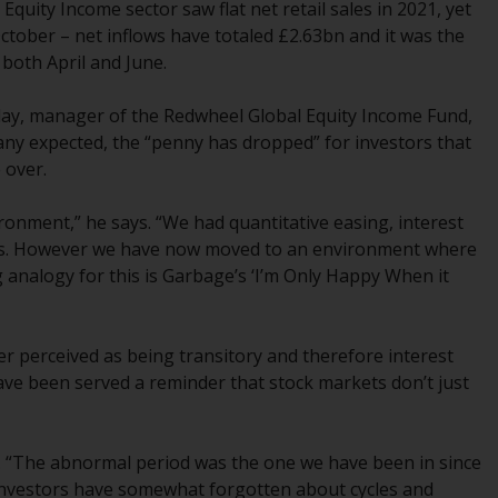
Sie, dass Sie die folgenden
Equity Income sector saw flat net retail sales in 2021, yet
Geschäftsbedingungen, wie sie von RWC
 October – net inflows have totaled £2.63bn and it was the
Partners Limited („RWC“) herausgegeben
 both April and June.
wurden, gelesen und anerkannt haben und
damit einverstanden sind. Diese Website
Clay, manager of the Redwheel Global Equity Income Fund,
kann Werbung enthalten.
ny expected, the “penny has dropped” for investors that
 over.
nvironment,” he says. “We had quantitative easing, interest
Zugang unterliegt lokalen Beschränkungen
less. However we have now moved to an environment where
 analogy for this is Garbage’s ‘I’m Only Happy When it
Obwohl Sie ein Land ausgewählt haben,
richtet sich diese Website nicht an eine
bestimmte Gerichtsbarkeit und Sie betreten
er perceived as being transitory and therefore interest
eine globale Website. Auf dieser Website
have been served a reminder that stock markets don’t just
erwähnte Produkte oder Dienstleistungen
unterliegen gesetzlichen und behördlichen
Anforderungen und sind möglicherweise
s. “The abnormal period was the one we have been in since
nicht in allen Gerichtsbarkeiten verfügbar.
 investors have somewhat forgotten about cycles and