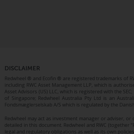
DISCLAIMER
Redwheel ® and Ecofin ® are registered trademarks of R
including RWC Asset Management LLP, which is authorise
Asset Advisors (US) LLC, which is registered with the S
of Singapore; Redwheel Australia Pty Ltd is an Austra
Fondsmæglerselskab A/S which is regulated by the Danish 
Redwheel may act as investment manager or adviser, or o
detailed in this document. Redwheel and RWC (together “Re
legal and regulatory obligations as well as its own policie