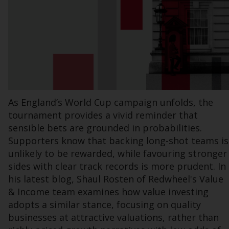
INDEPENDENT FUND SERVICES LTD,
Feldeggstrasse 12, CH-8008 Zürich. Zahlstelle
der von Redwheel verwalteten Fonds in der
Schweiz ist die Helvetische Bank AG,
Seefeldstrasse 215, CH-8008 Zürich. Der
Verkaufsprospekt oder ein gleichwertiges
Dokument der von Redwheel verwalteten
Fonds, die Gründungsdokumente, die
As England’s World Cup campaign unfolds, the
Jahresberichte und, sofern von den
tournament provides a vivid reminder that
jeweiligen von Redwheel verwalteten Fonds
sensible bets are grounded in probabilities.
erstellt, die Halbjahresberichte und/oder
Supporters know that backing long-shot teams is
das Basisinformationsblatt (PRIIPs KID) sind
unlikely to be rewarded, while favouring stronger
kostenlos erhältlich vom Vertreter in der
sides with clear track records is more prudent. In
Schweiz. In Bezug auf die qualifizierten
his latest blog, Shaul Rosten of Redwheel's Value
Anlegern in der Schweiz angebotenen Aktien
ist der Erfüllungsort der eingetragene Sitz
& Income team examines how value investing
des Schweizer Vertreters. Gerichtsstand ist
adopts a similar stance, focusing on quality
am Sitz des Schweizer Vertreters oder am
businesses at attractive valuations, rather than
Sitz oder Wohnsitz des Anlegers.