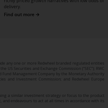
richly priced growth narratives with low odds of
delivery.
Bestimmte Personen haben möglicherweise
Find out more
Zugang zu Informationen über Redwheel
Funds, eine Investmentgesellschaft, die als
„Société d’Investissement à Capital Variable“
nach luxemburgischem Recht gegründet
wurde. Die Teilfonds von Redwheel Funds,
auf die auf der Website verwiesen wird,
werden nur durch den aktuellen
Verkaufsprospekt angeboten. Der
Verkaufsprospekt enthält vollständigere
ude any one or more Redwheel branded regulated entities
 the US Securities and Exchange Commission (“SEC”); RWC
Informationen über die Teilfonds,
censed Fund Management Company by the Monetary Authority
einschließlich der Anlageziele, Gebühren und
urities and Investment Commission; and Redwheel Europe
Ausgaben. Der Verkaufsprospekt und andere
Informationen zu den Teilfonds werden
jedoch nicht absichtlich an Personen in
ng a similar investment strategy or focus to the product
Ländern verteilt, in denen eine solche
 and endeavours to act at all times in accordance with its
Verteilung gegen lokale Gesetze oder