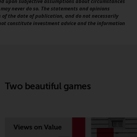
sed upon subjective assumptions about circumstances
Asset Management LLP oder einem ihrer
 may never do so. The statements and opinions
verbundenen Unternehmen verwaltet
s of the date of publication, and do not necessarily
werden (die „von Redwheel verwalteten
 not constitute investment advice and the information
Fonds“). Einige der von Redwheel verwalteten
Fonds, auf die auf dieser Website verwiesen
wird, wurden nicht von der Eidgenössischen
Finanzmarktaufsicht („FINMA“) zugelassen
und Anleger genießen daher nicht den vollen
Anlegerschutz nach dem Bundesgesetz über
die kollektiven Kapitalanlagen von 23. Juni
2006 («KAG») oder Aufsicht durch die FINMA.
Redwheel-verwaltete Fonds, die nicht von
Two beautiful games
der FINMA bewilligt wurden, dürfen in der
Schweiz nur qualifizierten Anlegern im Sinne
von Artikel 10 Absatz 1 angeboten werden. 3
und Abs. 3ter KAG („Qualifizierte Anleger“).
Der Vertreter der von Redwheel verwalteten
Fonds in der Schweiz ist FIRST