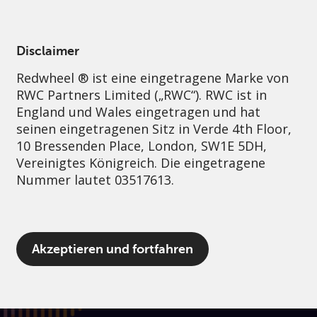
German
Austria
Professional
Disclaimer
Redwheel ® ist eine eingetragene Marke von
Nachhaltigkeit
Governance
Kontakt
RWC Partners Limited („RWC“). RWC ist in
England und Wales eingetragen und hat
seinen eingetragenen Sitz in Verde 4th Floor,
10 Bressenden Place, London, SW1E 5DH,
Vereinigtes Königreich. Die eingetragene
Nummer lautet 03517613.
Der Begriff „Redwheel“ kann ein oder
Akzeptieren und fortfahren
mehrere Unternehmen der Marke Redwheel
umfassen, einschließlich RWC und RWC Asset
Management LLP, die jeweils von der
britischen Financial Conduct Authority und,