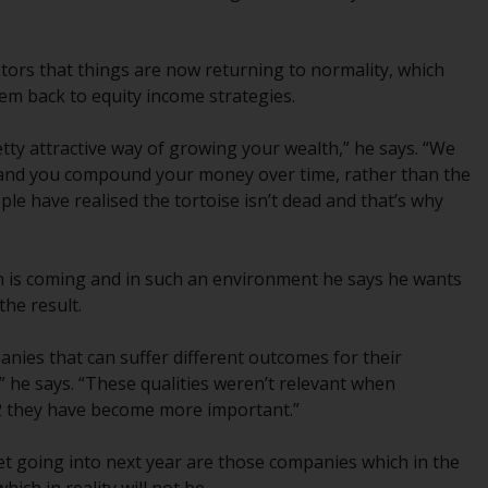
Auf dieser Website erwähnte Produkte oder
Dienstleistungen werden auf der Grundlage
bestimmter Registrierungen in relevanten
tors that things are now returning to normality, which
Gerichtsbarkeiten gemäß den Europäischen
hem back to equity income strategies.
Richtlinien zur Koordinierung von Gesetzen,
Vorschriften und Verwaltungsvorschriften in
tty attractive way of growing your wealth,” he says. “We
Bezug auf Organismen für gemeinsame
wly and you compound your money over time, rather than the
Anlagen in Wertpapieren (UCITS/OGAW)
ople have realised the tortoise isn’t dead and that’s why
(Richtlinie 2009/65/EG ) und die Richtlinie
über die Verwalter alternativer
Investmentfonds (Richtlinie 2011/61/EU)
on is coming and in such an environment he says he wants
sowie die entsprechenden Regelungen, die
the result.
diese Regelungen in britisches Recht
umgesetzt und dann beim Austritt des
anies that can suffer different outcomes for their
Vereinigten Königreichs aus der
 he says. “These qualities weren’t relevant when
Europäischen Union ersetzt haben; es kann
22 they have become more important.”
jedoch zusätzliche Anforderungen oder
Formalitäten geben, die Ihre Anlage
ket going into next year are those companies which in the
verbieten. Dementsprechend sind Sie