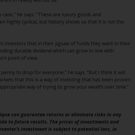
hich in reality will not be.
verpflichtet, sich über solche
Einschränkungen zu informieren und diese
e case,” he says. “These are luxury goods and
zu beachten. Auf dieser Website erwähnte
highly cyclical, but history shows us that it is not the
Produkte oder Dienstleistungen sind nur für
den Vertrieb in jenen Gerichtsbarkeiten
bestimmt, in denen und an diejenigen
ach investors that in their jigsaw of funds they want in their
Personen, denen das Anbieten solcher
nding durable dividend which can grow in-line with
Produkte und Dienstleistungen gestattet ist.
urn point of view.
e penny to drop for everyone,” he says. “But I think it will
rkets that this is a way of investing that has been proven
Informationen für Anleger in der Schweiz
appropriate way of trying to grow your wealth over time.”
Dies ist ein Werbedokument.
que can guarantee returns or eliminate risks in any
Die Informationen auf den folgenden Seiten
de to future results. The prices of investments and
beziehen sich auf ausländische Organismen
vestor’s investment is subject to potential loss, in
für kollektive Kapitalanlagen, die von RWC