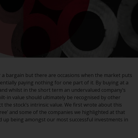
im Fall von RWC Asset Management LLP, von
den US Securities and Exchange Commission
zugelassen und reguliert werden Exchange
Commission („SEC“); RWC Asset Advisors (US)
LLC, das bei der SEC registriert ist; RWC
Singapore (Pte) Limited, die von der
Monetary Authority of Singapore als
lizenzierte Fondsverwaltungsgesellschaft
lizenziert ist; Redwheel Australia Pty Ltd ist
ein australischer
or a bargain but there are occasions when the market puts
Finanzdienstleistungslizenznehmer bei der
ntially paying nothing for one part of it. By buying at a
Australian Securities and Investment
y’ and whilst in the short term an undervalued company’s
Commission; und Redwheel Europe
uilt-in value should ultimately be recognised by other
Fondsmæglerselskab A/S, die von der
t the stock’s intrinsic value. We first wrote about this
dänischen Finanzaufsichtsbehörde reguliert
Free’ and some of the companies we highlighted at that
wird.
d up being amongst our most successful investments in
Durch den Zugriff auf diese Website erklären