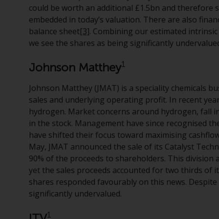
could be worth an additional £1.5bn and therefore se
embedded in today’s valuation. There are also fina
balance sheet
[3]
. Combining our estimated intrinsic
we see the shares as being significantly undervalue
1
Johnson Matthey
Johnson Matthey (JMAT) is a speciality chemicals busi
sales and underlying operating profit. In recent ye
hydrogen. Market concerns around hydrogen, fall in 
in the stock. Management have since recognised th
have shifted their focus toward maximising cashflows
May, JMAT announced the sale of its Catalyst Techno
90% of the proceeds to shareholders. This division 
yet the sales proceeds accounted for two thirds of 
shares responded favourably on this news. Despite 
significantly undervalued.
1
ITV