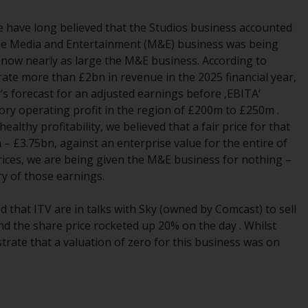
verpflichtet, sich über solche
 we have long believed that the Studios business accounted
Einschränkungen zu informieren und diese
the Media and Entertainment (M&E) business was being
zu beachten. Auf dieser Website erwähnte
s now nearly as large the M&E business. According to
Produkte oder Dienstleistungen sind nur für
te more than £2bn in revenue in the 2025 financial year,
den Vertrieb in jenen Gerichtsbarkeiten
 forecast for an adjusted earnings before ‚EBITA‘
bestimmt, in denen und an diejenigen
ory operating profit in the region of £200m to £250m .
Personen, denen das Anbieten solcher
lthy profitability, we believed that a fair price for that
Produkte und Dienstleistungen gestattet ist.
£3.75bn, against an enterprise value for the entire of
prices, we are being given the M&E business for nothing –
ry of those earnings.
Informationen für Anleger in der Schweiz
 that ITV are in talks with Sky (owned by Comcast) to sell
d the share price rocketed up 20% on the day . Whilst
Dies ist ein Werbedokument.
trate that a valuation of zero for this business was on
Die Informationen auf den folgenden Seiten
beziehen sich auf ausländische Organismen
für kollektive Kapitalanlagen, die von RWC