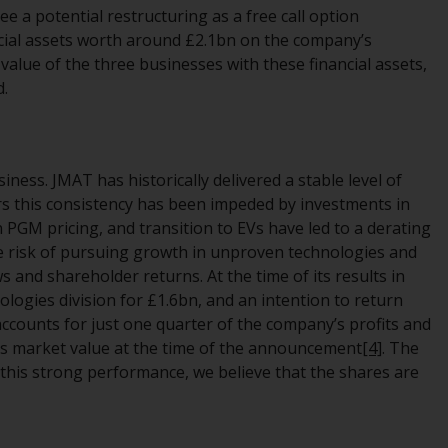
Auf dieser Website erwähnte Produkte oder
e a potential restructuring as a free call option
Dienstleistungen werden auf der Grundlage
ncial assets worth around £2.1bn on the company’s
bestimmter Registrierungen in relevanten
 value of the three businesses with these financial assets,
Gerichtsbarkeiten gemäß den Europäischen
d.
Richtlinien zur Koordinierung von Gesetzen,
Vorschriften und Verwaltungsvorschriften in
Bezug auf Organismen für gemeinsame
ness. JMAT has historically delivered a stable level of
Anlagen in Wertpapieren (UCITS/OGAW)
ars this consistency has been impeded by investments in
(Richtlinie 2009/65/EG ) und die Richtlinie
PGM pricing, and transition to EVs have led to a derating
über die Verwalter alternativer
e risk of pursuing growth in unproven technologies and
Investmentfonds (Richtlinie 2011/61/EU)
 and shareholder returns. At the time of its results in
sowie die entsprechenden Regelungen, die
logies division for £1.6bn, and an intention to return
diese Regelungen in britisches Recht
accounts for just one quarter of the company’s profits and
umgesetzt und dann beim Austritt des
its market value at the time of the announcement
[4]
. The
Vereinigten Königreichs aus der
this strong performance, we believe that the shares are
Europäischen Union ersetzt haben; es kann
jedoch zusätzliche Anforderungen oder
Formalitäten geben, die Ihre Anlage
verbieten. Dementsprechend sind Sie