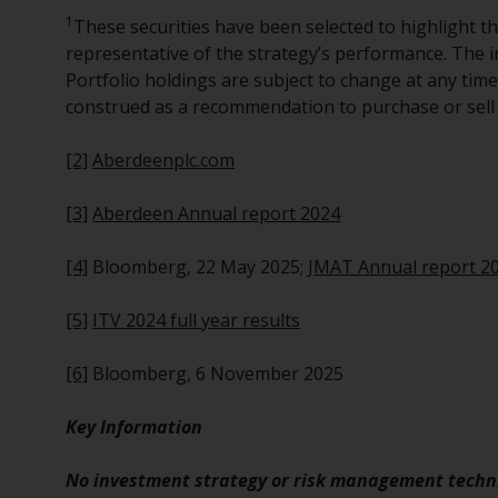
1
These securities have been selected to highlight t
representative of the strategy’s performance. The i
Portfolio holdings are subject to change at any tim
construed as a recommendation to purchase or sell 
[2]
Aberdeenplc.com
[3]
Aberdeen Annual report 2024
[4]
Bloomberg, 22 May 2025;
JMAT Annual report 2
[5]
ITV 2024 full year results
[6]
Bloomberg, 6 November 2025
Key Information
No investment strategy or risk management techni