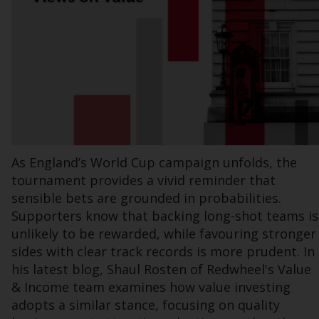
Bestimmte Personen haben möglicherweise
Zugang zu Informationen über Redwheel
Funds, eine Investmentgesellschaft, die als
„Société d’Investissement à Capital Variable“
nach luxemburgischem Recht gegründet
wurde. Die Teilfonds von Redwheel Funds,
auf die auf der Website verwiesen wird,
werden nur durch den aktuellen
As England’s World Cup campaign unfolds, the
Verkaufsprospekt angeboten. Der
tournament provides a vivid reminder that
Verkaufsprospekt enthält vollständigere
sensible bets are grounded in probabilities.
Informationen über die Teilfonds,
Supporters know that backing long-shot teams is
einschließlich der Anlageziele, Gebühren und
unlikely to be rewarded, while favouring stronger
Ausgaben. Der Verkaufsprospekt und andere
sides with clear track records is more prudent. In
Informationen zu den Teilfonds werden
his latest blog, Shaul Rosten of Redwheel's Value
jedoch nicht absichtlich an Personen in
& Income team examines how value investing
Ländern verteilt, in denen eine solche
adopts a similar stance, focusing on quality
Verteilung gegen lokale Gesetze oder