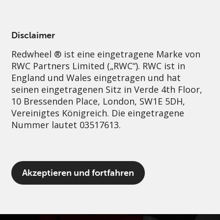
German
Austria
Professional
Disclaimer
Redwheel ® ist eine eingetragene Marke von
Nachhaltigkeit
Governance
Kontakt
RWC Partners Limited („RWC“). RWC ist in
England und Wales eingetragen und hat
seinen eingetragenen Sitz in Verde 4th Floor,
10 Bressenden Place, London, SW1E 5DH,
Vereinigtes Königreich. Die eingetragene
Nummer lautet 03517613.
Der Begriff „Redwheel“ kann ein oder
Akzeptieren und fortfahren
mehrere Unternehmen der Marke Redwheel
umfassen, einschließlich RWC und RWC Asset
Management LLP, die jeweils von der
britischen Financial Conduct Authority und,