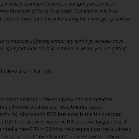
Sie, dass Sie die folgenden
nes in which sentiment towards a company becomes so
Geschäftsbedingungen, wie sie von RWC
sus the worth of its various parts. Sometimes this is so
Partners Limited („RWC“) herausgegeben
t is worth more than the valuation of the entire group and so
wurden, gelesen und anerkannt haben und
damit einverstanden sind. Diese Website
kann Werbung enthalten.
s of companies suffering temporary earnings declines have
er of opportunities to buy companies where you are getting
Zugang unterliegt lokalen Beschränkungen
lieve are ‘in for free’.
Obwohl Sie ein Land ausgewählt haben,
richtet sich diese Website nicht an eine
bestimmte Gerichtsbarkeit und Sie betreten
 an asset manager, the company has managed to
eine globale Website. Auf dieser Website
hree different businesses: Investments (asset
erwähnte Produkte oder Dienstleistungen
latform). Aberdeen’s B2B business is the UK’s second
unterliegen gesetzlichen und behördlichen
ent
[2]
. Interactive Investor is UK’s second largest direct-
Anforderungen und sind möglicherweise
inted a new CEO in 2024 to help reposition the business
nicht in allen Gerichtsbarkeiten verfügbar.
t a restructured “Investments” business within Aberdeen