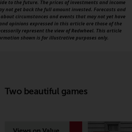
de to the future. The prices of investments and income
INDEPENDENT FUND SERVICES LTD,
ay not get back the full amount invested. Forecasts and
Feldeggstrasse 12, CH-8008 Zürich. Zahlstelle
 about circumstances and events that may not yet have
der von Redwheel verwalteten Fonds in der
nd opinions expressed in this article are those of the
Schweiz ist die Helvetische Bank AG,
ecessarily represent the view of Redwheel. This article
Seefeldstrasse 215, CH-8008 Zürich. Der
rmation shown is for illustrative purposes only.
Verkaufsprospekt oder ein gleichwertiges
Dokument der von Redwheel verwalteten
Fonds, die Gründungsdokumente, die
Jahresberichte und, sofern von den
jeweiligen von Redwheel verwalteten Fonds
erstellt, die Halbjahresberichte und/oder
das Basisinformationsblatt (PRIIPs KID) sind
kostenlos erhältlich vom Vertreter in der
Two beautiful games
Schweiz. In Bezug auf die qualifizierten
Anlegern in der Schweiz angebotenen Aktien
ist der Erfüllungsort der eingetragene Sitz
des Schweizer Vertreters. Gerichtsstand ist
am Sitz des Schweizer Vertreters oder am
Sitz oder Wohnsitz des Anlegers.