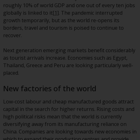
der Anlageziele, Gebühren und
roughly 10% of world GDP and one out of every ten jobs
Ausgaben. Der Verkaufsprospekt
globally is linked to it
[1]
. The pandemic interrupted
und andere Informationen zu den
growth temporarily, but as the world re-opens its
Teilfonds werden jedoch nicht
borders, travel and tourism is poised to continue to
absichtlich an Personen in
recover.
Ländern verteilt, in denen eine
solche Verteilung gegen lokale
Next generation emerging markets benefit considerably
Gesetze oder Vorschriften
as tourist arrivals increase. Economies such as Egypt,
verstoßen würde.
Thailand, Greece and Peru are looking particularly well-
placed.
New factories of the world
Informationen für Anleger in den
USA
Low-cost labour and cheap manufactured goods attract
capital in the search for higher returns. Rising costs and
Diese Website ist weder ein
high political risks mean that the world is currently
Angebot zum Verkauf noch eine
diversifying away from its manufacturing reliance on
Aufforderung zur Beteiligung an
China. Companies are looking towards new economies in
privaten oder registrierten
which to expand their production centres and provide