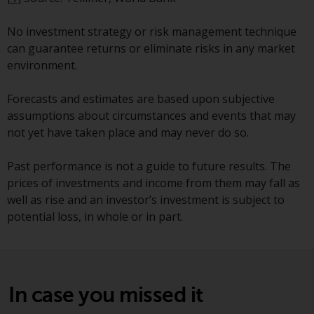
Website bietet keine spezifische
Anlageberatung und
No investment strategy or risk management technique
berücksichtigt nicht die
can guarantee returns or eliminate risks in any market
Anlagebedürfnisse eines
environment.
bestimmten Anlegers oder
bestimmter Anleger.
Forecasts and estimates are based upon subjective
assumptions about circumstances and events that may
Nichts auf dieser Website sollte
not yet have taken place and may never do so.
als Anlage-, Steuer-, Rechts- oder
sonstige Beratung ausgelegt
Past performance is not a guide to future results. The
werden.
prices of investments and income from them may fall as
well as rise and an investor’s investment is subject to
potential loss, in whole or in part.
Risikowarnung
Die frühere Wertentwicklung
eines von Redwheel verwalteten
In case you missed it
Fonds ist kein Hinweis auf die