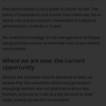
kollektiven Kapitalanlagen von 23.
Juni 2006 («KAG») oder Aufsicht
Past performance is not a guide to future results. The
durch die FINMA. Redwheel-
prices of investments and income from them may fall as
verwaltete Fonds, die nicht von
well as rise and an investor’s investment is subject to
der FINMA bewilligt wurden,
potential loss, in whole or in part.
dürfen in der Schweiz nur
qualifizierten Anlegern im Sinne
No investment strategy or risk management technique
von Artikel 10 Absatz 1
can guarantee returns or eliminate risks in any market
angeboten werden. 3 und Abs.
environment.
3ter KAG („Qualifizierte Anleger“).
Where we are now: the current
Der Vertreter der von Redwheel
opportunity
verwalteten Fonds in der Schweiz
ist FIRST INDEPENDENT FUND
Despite the attractive returns delivered to date, we
SERVICES LTD, Feldeggstrasse 12,
believe that the valuations within next generation
CH-8008 Zürich. Zahlstelle der von
emerging markets are not stretched and our key
Redwheel verwalteten Fonds in
markets continue to trade at a big discount to their
der Schweiz ist die Helvetische
larger emerging market counterparts.
Bank AG, Seefeldstrasse 215, CH-