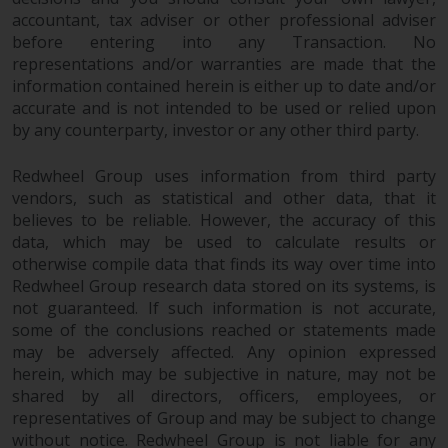
accountant, tax adviser or other professional adviser
before entering into any Transaction. No
Haftung
representations and/or warranties are made that the
information contained herein is either up to date and/or
Obwohl Redwheel bestrebt ist,
accurate and is not intended to be used or relied upon
sicherzustellen, dass die
by any counterparty, investor or any other third party.
Informationen auf dieser Website
Redwheel Group uses information from third party
zum Zeitpunkt der
vendors, such as statistical and other data, that it
Veröffentlichung korrekt und
believes to be reliable. However, the accuracy of this
vollständig sind, übernimmt
data, which may be used to calculate results or
Redwheel keine Gewaehr noch
otherwise compile data that finds its way over time into
eines ihrer verbundenen
Redwheel Group research data stored on its systems, is
Unternehmen die
not guaranteed. If such information is not accurate,
Angemessenheit, Genauigkeit
some of the conclusions reached or statements made
oder Vollständigkeit dieser
may be adversely affected. Any opinion expressed
Informationen und übernehmen
herein, which may be subjective in nature, may not be
keine Haftung, die sich aus dem
shared by all directors, officers, employees, or
Vertrauen auf Ungenauigkeiten,
representatives of Group and may be subject to change
without notice. Redwheel Group is not liable for any
Auslassung in, oder Verwendung