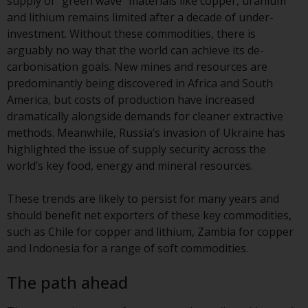
supply of “green wave” materials like copper, uranium
Sie ist, prüfen Sie sorgfältig die
and lithium remains limited after a decade of under-
Anlageziele, das Risiko sowie die
investment. Without these commodities, there is
Gebühren und Ausgaben des
arguably no way that the world can achieve its de-
Fonds prüfen. Diese und andere
carbonisation goals. New mines and resources are
Informationen finden Sie im
predominantly being discovered in Africa and South
Verkaufsprospekt des Fonds, der
America, but costs of production have increased
telefonisch unter 1-855-RWC-
dramatically alongside demands for cleaner extractive
FUND erhältlich ist oder indem
methods. Meanwhile, Russia’s invasion of Ukraine has
Sie
highlighted the issue of supply security across the
https://www.redwheel.com/us/en/accredit
world’s key food, energy and mineral resources.
and-documents/ besuchen. Bitte
lesen Sie den Verkaufsprospekt
These trends are likely to persist for many years and
sorgfältig durch, bevor Sie
should benefit net exporters of these key commodities,
investieren.
such as Chile for copper and lithium, Zambia for copper
and Indonesia for a range of soft commodities.
Andere auf dieser Website
beschriebene Fonds unterliegen
The path ahead
nicht den gleichen
regulatorischen Anforderungen