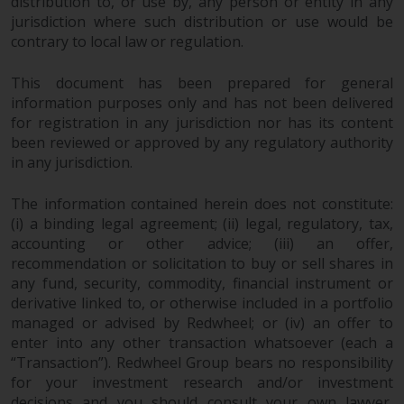
werden und es wird keine
distribution to, or use by, any person or entity in any
jurisdiction where such distribution or use would be
Garantie hinsichtlich ihrer
contrary to local law or regulation.
Genauigkeit, Vollständigkeit oder
Eignung für einen bestimmten
This document has been prepared for general
Zweck übernommen. Redwheel
information purposes only and has not been delivered
hat seine eigenen Ansichten und
for registration in any jurisdiction nor has its content
Meinungen auf dieser Website
been reviewed or approved by any regulatory authority
(oder denen seiner verbundenen
in any jurisdiction.
Unternehmen) geäußert, und
diese können sich ohne
The information contained herein does not constitute:
Vorankündigung ändern.
(i) a binding legal agreement; (ii) legal, regulatory, tax,
Redwheel ist nicht verpflichtet,
accounting or other advice; (iii) an offer,
Informationen zu aktualisieren,
recommendation or solicitation to buy or sell shares in
und Leser sollten sich bei einer
any fund, security, commodity, financial instrument or
derivative linked to, or otherwise included in a portfolio
Anlageentscheidung nicht
managed or advised by Redwheel; or (iv) an offer to
ausschließlich auf die auf dieser
enter into any other transaction whatsoever (each a
Website enthaltenen
“Transaction”). Redwheel Group bears no responsibility
Informationen verlassen.
for your investment research and/or investment
decisions and you should consult your own lawyer,