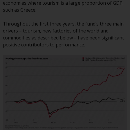
economies where tourism is a large proportion of GDP,
Die Informationen auf den
such as Greece.
folgenden Seiten beziehen sich
auf ausländische Organismen für
Throughout the first three years, the fund’s three main
kollektive Kapitalanlagen, die von
drivers – tourism, new factories of the world and
RWC Asset Management LLP oder
commodities as described below – have been significant
einem ihrer verbundenen
positive contributors to performance.
Unternehmen verwaltet werden
(die „von Redwheel verwalteten
Fonds“). Einige der von Redwheel
verwalteten Fonds, auf die auf
dieser Website verwiesen wird,
wurden nicht von der
Eidgenössischen
Finanzmarktaufsicht („FINMA“)
zugelassen und Anleger genießen
daher nicht den vollen
Anlegerschutz nach dem
Bundesgesetz über die