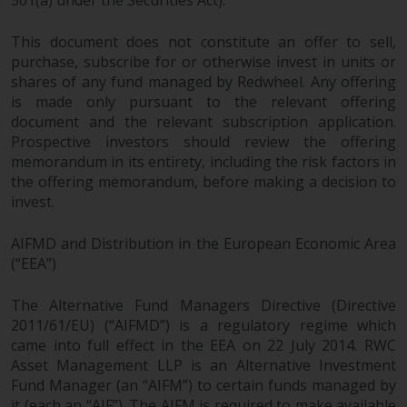
‚Wichtigen Informationen“ bleibt
in vollem Umfang in Kraft und
This document does not constitute an offer to sell,
wirksam.
purchase, subscribe for or otherwise invest in units or
shares of any fund managed by Redwheel. Any offering
is made only pursuant to the relevant offering
document and the relevant subscription application.
Prospective investors should review the offering
Copyright
memorandum in its entirety, including the risk factors in
the offering memorandum, before making a decision to
Kein Teil dieser Website darf
invest.
ohne die vorherige schriftliche
Genehmigung von Redwheel in
AIFMD and Distribution in the European Economic Area
irgendeiner Weise reproduziert
(“EEA”)
werden. Copyright 2016 ©
The Alternative Fund Managers Directive (Directive
2011/61/EU) (“AIFMD”) is a regulatory regime which
came into full effect in the EEA on 22 July 2014. RWC
Asset Management LLP is an Alternative Investment
Fund Manager (an “AIFM”) to certain funds managed by
it (each an “AIF”). The AIFM is required to make available