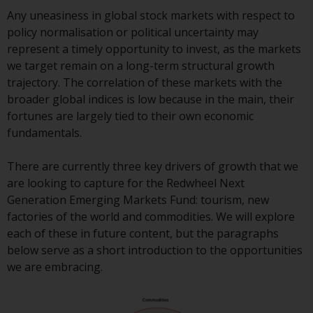
8008 Zürich. Der
Any uneasiness in global stock markets with respect to
Verkaufsprospekt oder ein
policy normalisation or political uncertainty may
gleichwertiges Dokument der von
represent a timely opportunity to invest, as the markets
Redwheel verwalteten Fonds, die
we target remain on a long-term structural growth
Gründungsdokumente, die
trajectory. The correlation of these markets with the
Jahresberichte und, sofern von
broader global indices is low because in the main, their
den jeweiligen von Redwheel
fortunes are largely tied to their own economic
verwalteten Fonds erstellt, die
fundamentals.
Halbjahresberichte und/oder das
Basisinformationsblatt (PRIIPs
There are currently three key drivers of growth that we
KID) sind kostenlos erhältlich vom
are looking to capture for the Redwheel Next
Vertreter in der Schweiz. In Bezug
Generation Emerging Markets Fund: tourism, new
auf die qualifizierten Anlegern in
factories of the world and commodities. We will explore
der Schweiz angebotenen Aktien
each of these in future content, but the paragraphs
ist der Erfüllungsort der
below serve as a short introduction to the opportunities
eingetragene Sitz des Schweizer
we are embracing.
Vertreters. Gerichtsstand ist am
Sitz des Schweizer Vertreters