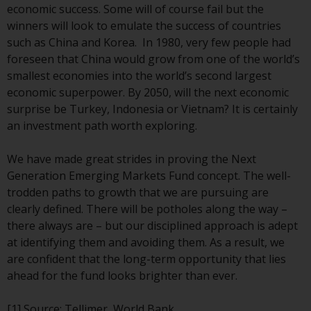
economic success. Some will of course fail but the
winners will look to emulate the success of countries
Diese Website beschreibt die
such as China and Korea. In 1980, very few people had
Fähigkeiten von Redwheel und
foreseen that China would grow from one of the world’s
dient nur zu
smallest economies into the world’s second largest
Informationszwecken. Keines der
economic superpower. By 2050, will the next economic
auf dieser Website enthaltenen
surprise be Turkey, Indonesia or Vietnam? It is certainly
Materialien soll ein
an investment path worth exploring.
Verkaufsangebot oder eine
Aufforderung oder Aufforderung
We have made great strides in proving the Next
zur Abgabe eines Angebots zum
Generation Emerging Markets Fund concept. The well-
Kauf von Produkten oder
trodden paths to growth that we are pursuing are
Dienstleistungen darstellen, die
clearly defined. There will be potholes along the way –
von Redwheel oder einem seiner
there always are – but our disciplined approach is adept
verbundenen Unternehmen
at identifying them and avoiding them. As a result, we
bereitgestellt werden, und darf
are confident that the long-term opportunity that lies
nicht im Zusammenhang mit
ahead for the fund looks brighter than ever.
einer Anlageentscheidung
herangezogen werden. Diese
[1]
Source: Tellimer, World Bank