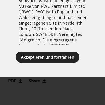
Redwheel ® ist eine eingetragene
Marke von RWC Partners Limited
(„RWC“). RWC ist in England und
Wales eingetragen und hat seinen
eingetragenen Sitz in Verde 4th
Floor, 10 Bressenden Place,
London, SW1E 5DH, Vereinigtes
Königreich. Die eingetragene
Nummer lautet 03517613.
Great strides along a well-
Akzeptieren und fortfahren
trodden path
Der Begriff „Redwheel“ kann ein
25 April, 2022 | 7:09am
oder mehrere Unternehmen der
Marke Redwheel umfassen,
PDF
Share
einschließlich RWC und RWC Asset
Management LLP, die jeweils von
der britischen Financial Conduct
Authority und, im Fall von RWC