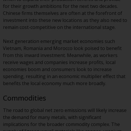
Fonds, die über Redwheel
for their growth ambitions for the next two decades.
angeboten werden.
Chinese firms themselves are often at the forefront of
investment into these new locations as they also need to
Zu den Fonds im US-Bereich der
remain cost-competitive on the international stage.
Website gehören Produkte, die
gemäß dem Investment Company
Next generation emerging market economies such
Act von 1940 („40 Act Funds“)
Vietnam, Romania and Morocco look poised to benefit
registriert sind. Die 40 Act Funds
from this inward investment. Meanwhile, as workers
akzeptieren im Allgemeinen keine
receive wages and companies increase profits, local
Anlagen von Nicht-US-Personen.
economies boom and consumers look to increase
Nicht-US-Personen kann es
spending, resulting in an economic multiplier effect that
gestattet werden in einen 40-Act-
benefits the local economy much more broadly.
Fonds zu investieren,
Commodities
vorbehaltlich der Erfüllung einer
erhöhten Sorgfaltspflicht.
The road to global net zero emissions will likely increase
the demand for many metals, with significant
Um festzustellen, ob ein 40-Act-
implications for the broader commodity complex. The
Fonds eine geeignete Anlage für