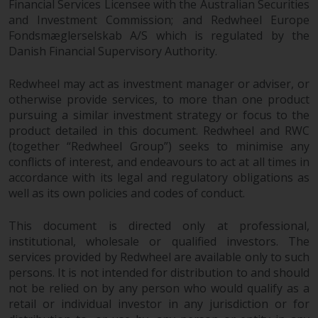
Financial Services Licensee with the Australian Securities
überdurchschnittliches Risiko und
and Investment Commission; and Redwheel Europe
sind als langfristig anzusehen.
Fondsmæglerselskab A/S which is regulated by the
Derivative Instrumente können
Danish Financial Supervisory Authority.
mit einem hohen Risiko
verbunden sein. Unterschiedliche
Redwheel may act as investment manager or adviser, or
Arten von Fonds oder Anlagen
otherwise provide services, to more than one product
weisen unterschiedliche
pursuing a similar investment strategy or focus to the
product detailed in this document. Redwheel and RWC
Risikograde auf.
(together “Redwheel Group”) seeks to minimise any
conflicts of interest, and endeavours to act at all times in
accordance with its legal and regulatory obligations as
well as its own policies and codes of conduct.
Änderungen am Inhalt
This document is directed only at professional,
Die auf dieser Website
institutional, wholesale or qualified investors. The
enthaltenen Informationen
services provided by Redwheel are available only to such
werden so wie sie sind zur
persons. It is not intended for distribution to and should
Verfügung gestellt, können ohne
not be relied on by any person who would qualify as a
Vorankündigung geändert
retail or individual investor in any jurisdiction or for