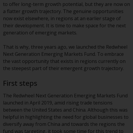
to offer long-term growth potential, but they are now on
Obwohl Sie ein Land ausgewählt
a flatter growth trajectory. The genuine opportunities
haben, richtet sich diese Website
now exist elsewhere, in regions at an earlier stage of
nicht an eine bestimmte
their development. It is time to make space for the next
Gerichtsbarkeit und Sie betreten
generation of emerging markets.
eine globale Website. Auf dieser
Website erwähnte Produkte oder
That is why, three years ago, we launched the Redwheel
Dienstleistungen unterliegen
Next Generation Emerging Markets Fund. To embrace
gesetzlichen und behördlichen
the vast opportunity that exists in regions currently on
Anforderungen und sind
the steepest part of their emergent growth trajectory.
möglicherweise nicht in allen
Gerichtsbarkeiten verfügbar. Auf
First steps
dieser Website erwähnte
Produkte oder Dienstleistungen
The Redwheel Next Generation Emerging Markets Fund
werden auf der Grundlage
launched in April 2019, amid rising trade tensions
bestimmter Registrierungen in
between the United States and China. Although this was
relevanten Gerichtsbarkeiten
helpful in highlighting the need for global businesses to
gemäß den Europäischen
diversify away from China and towards the regions the
Richtlinien zur Koordinierung von
fund was targeting, it took some time for this trend to