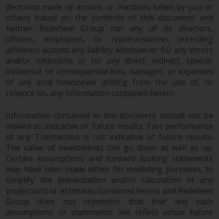
decisions made or actions or inactions taken by you or
von oder Vertrauen auf die
others based on the contents of this document and
Informationen auf dieser Website
neither Redwheel Group nor any of its directors,
ergibt.
officers, employees, or representatives (including
affiliates) accepts any liability whatsoever for any errors
and/or omissions or for any direct, indirect, special,
incidental, or consequential loss, damages, or expenses
Datenschutz und Privatsphäre
of any kind howsoever arising from the use of, or
reliance on, any information contained herein.
Soweit Informationen, die Sie
bereitstellen oder die wir von
Information contained in this document should not be
dieser Website erhalten,
viewed as indicative of future results. Past performance
of any Transaction is not indicative of future results.
personenbezogene Daten
The value of investments can go down as well as up.
darstellen, stimmen Sie deren
Certain assumptions and forward looking statements
Verarbeitung durch Redwheel und
may have been made either for modelling purposes, to
seine Vertreter und andere Dritte
simplify the presentation and/or calculation of any
zu. Alle diese Unternehmen sind
projections or estimates contained herein and Redwheel
verpflichtet, die Vertraulichkeit
Group does not represent that that any such
dieser Informationen zu wahren.
assumptions or statements will reflect actual future