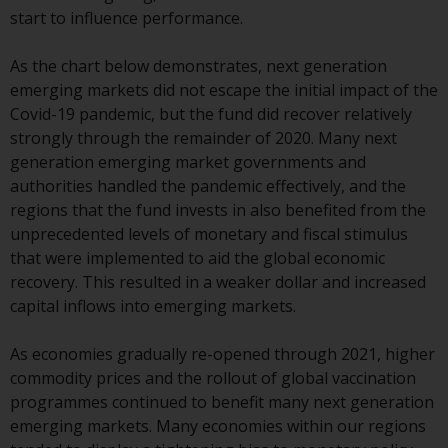
Gesetzen, Vorschriften und
start to influence performance.
Verwaltungsvorschriften in Bezug
auf Organismen für gemeinsame
As the chart below demonstrates, next generation
Anlagen in Wertpapieren
emerging markets did not escape the initial impact of the
(UCITS/OGAW) (Richtlinie
Covid-19 pandemic, but the fund did recover relatively
2009/65/EG ) und die Richtlinie
strongly through the remainder of 2020. Many next
über die Verwalter alternativer
generation emerging market governments and
Investmentfonds (Richtlinie
authorities handled the pandemic effectively, and the
2011/61/EU) sowie die
regions that the fund invests in also benefited from the
entsprechenden Regelungen, die
unprecedented levels of monetary and fiscal stimulus
diese Regelungen in britisches
that were implemented to aid the global economic
Recht umgesetzt und dann beim
recovery. This resulted in a weaker dollar and increased
Austritt des Vereinigten
capital inflows into emerging markets.
Königreichs aus der Europäischen
Union ersetzt haben; es kann
As economies gradually re-opened through 2021, higher
jedoch zusätzliche Anforderungen
commodity prices and the rollout of global vaccination
oder Formalitäten geben, die Ihre
programmes continued to benefit many next generation
Anlage verbieten.
emerging markets. Many economies within our regions
Dementsprechend sind Sie