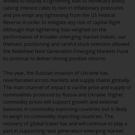
tended to display a tightening bias to monetary policy,
verpflichtet, sich über solche
raising interest rates to rein in inflationary pressures
Einschränkungen zu informieren
and pre-empt any tightening from the US Federal
und diese zu beachten. Auf dieser
Reserve in order to mitigate any risk of capital flight.
Website erwähnte Produkte oder
Although that tightening bias weighed on the
Dienstleistungen sind nur für den
performance of broader emerging market indices, our
Vertrieb in jenen
thematic positioning and careful stock selection allowed
Gerichtsbarkeiten bestimmt, in
the Redwheel Next Generation Emerging Markets Fund
denen und an diejenigen
to continue to deliver strong positive returns.
Personen, denen das Anbieten
solcher Produkte und
This year, the Russian invasion of Ukraine has
Dienstleistungen gestattet ist.
reverberated across markets and supply chains globally.
The main channel of impact is via the price and supply of
commodities produced by Russia and Ukraine. Higher
commodity prices will support growth and external
Informationen für Anleger in der
balances in commodity exporting countries but is likely
Schweiz
to weigh on commodity importing countries. The
recovery of global travel has and will continue to play a
Dies ist ein Werbedokument.
part in supporting next generation emerging market