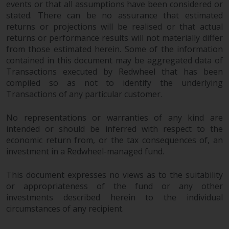
Wenn Sie nicht möchten, dass
events or that all assumptions have been considered or
Ihre Informationen auf diese
stated. There can be no assurance that estimated
Weise verwendet werden, sollten
returns or projections will be realised or that actual
Sie Redwheel per E-Mail oder
returns or performance results will not materially differ
from those estimated herein. Some of the information
schriftlich darüber informieren.
contained in this document may be aggregated data of
Sie haben Anspruch auf eine
Transactions executed by Redwheel that has been
Kopie der Informationen, die wir
compiled so as not to identify the underlying
über Sie gespeichert haben,
Transactions of any particular customer.
indem Sie uns schriftlich
anschreiben und diese anfordern.
No representations or warranties of any kind are
Weitere Informationen finden Sie
intended or should be inferred with respect to the
in unserer Datenschutz- und
economic return from, or the tax consequences of, an
Datenschutzrichtlinie und Cookie-
investment in a Redwheel-managed fund.
Richtlinie.
This document expresses no views as to the suitability
or appropriateness of the fund or any other
investments described herein to the individual
circumstances of any recipient.
Geltendes Recht