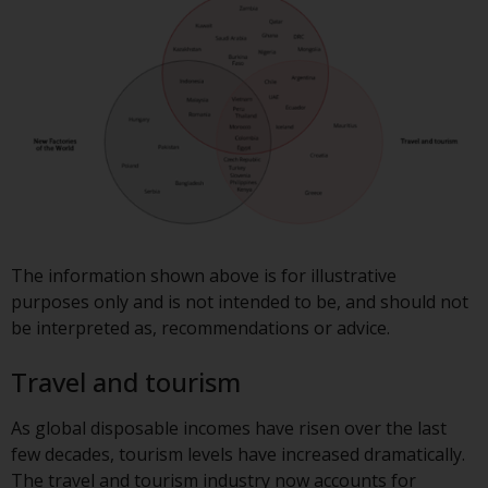
oder am Sitz oder Wohnsitz des
Anlegers.
Bestimmte Personen haben
möglicherweise Zugang zu
Informationen über Redwheel
Funds, eine
Investmentgesellschaft, die als
„Société d’Investissement à
Capital Variable“ nach
luxemburgischem Recht
The information shown above is for illustrative
gegründet wurde. Die Teilfonds
purposes only and is not intended to be, and should not
von Redwheel Funds, auf die auf
be interpreted as, recommendations or advice.
der Website verwiesen wird,
werden nur durch den aktuellen
Travel and tourism
Verkaufsprospekt angeboten. Der
Verkaufsprospekt enthält
As global disposable incomes have risen over the last
vollständigere Informationen
few decades, tourism levels have increased dramatically.
über die Teilfonds, einschließlich
The travel and tourism industry now accounts for