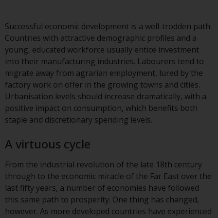
Asset Management LLP, von den
US Securities and Exchange
Successful economic development is a well-trodden path.
Commission zugelassen und
Countries with attractive demographic profiles and a
reguliert werden Exchange
young, educated workforce usually entice investment
Commission („SEC“); RWC Asset
into their manufacturing industries. Labourers tend to
Advisors (US) LLC, das bei der SEC
migrate away from agrarian employment, lured by the
registriert ist; RWC Singapore
factory work on offer in the growing towns and cities.
(Pte) Limited, die von der
Urbanisation levels should increase dramatically, with a
Monetary Authority of Singapore
positive impact on consumption, which benefits both
als lizenzierte
staple and discretionary spending levels.
Fondsverwaltungsgesellschaft
lizenziert ist; Redwheel Australia
A virtuous cycle
Pty Ltd ist ein australischer
Finanzdienstleistungslizenznehmer
From the industrial revolution of the late 18th century
bei der Australian Securities and
through to the economic miracle of the Far East over the
Investment Commission; und
last fifty years, a number of economies have followed
Redwheel Europe
this same path to prosperity. One thing has changed,
Fondsmæglerselskab A/S, die von
however. As more developed countries have experienced
der dänischen