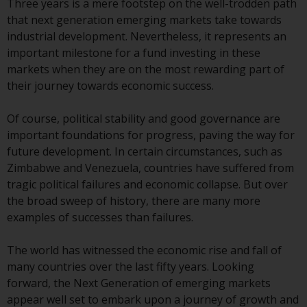
Three years is a mere footstep on the well-trodden path
wie 40 Act Funds, einschließlich
that next generation emerging markets take towards
der Anforderungen an
industrial development. Nevertheless, it represents an
Investmentfonds, Anlegern
important milestone for a fund investing in these
bestimmte regelmäßige und
markets when they are on the most rewarding part of
standardisierte Preis- und
their journey towards economic success.
Bewertungsinformationen zur
Verfügung zu stellen. Qualifizierte
Of course, political stability and good governance are
potenzielle Anleger sollten vor
important foundations for progress, paving the way for
einer Anlage in diese Fonds das
future development. In certain circumstances, such as
Angebotsprospekt und andere
Zimbabwe and Venezuela, countries have suffered from
zugehörige Fondsdokumente
tragic political failures and economic collapse. But over
konsultieren, um eine
the broad sweep of history, there are many more
vollständige Liste der Risiken und
examples of successes than failures.
andere relevante Informationen
zu erhalten.
The world has witnessed the economic rise and fall of
many countries over the last fifty years. Looking
forward, the Next Generation of emerging markets
appear well set to embark upon a journey of growth and
Produkte und Dienstleistungen