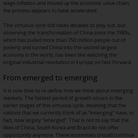
wage inflation and moved up the economic value chain,
Finanzaufsichtsbehörde reguliert
the process appears to have accelerated.
wird.
This virtuous cycle still takes decades to play out, but
Durch den Zugriff auf diese
observing the transformation of China since the 1980s,
Website erklären Sie, dass Sie die
which has pulled more than 750 million people out of
folgenden
poverty and turned China into the second largest
Geschäftsbedingungen, wie sie
economy in the world, has been like watching the
von RWC Partners Limited („RWC“)
original industrial revolution in Europe on fast-forward.
herausgegeben wurden, gelesen
und anerkannt haben und damit
From emerged to emerging
einverstanden sind. Diese
Website kann Werbung
It is now time to re-define how we think about emerging
enthalten.
markets. The fastest period of growth occurs in the
earlier stages of this virtuous cycle, meaning that the
nations that we currently think of as “emerging” have, in
fact, now largely “emerged”. That is not to say that the
Zugang unterliegt lokalen
likes of China, South Korea and Brazil do not offer
Beschränkungen
opportunity anymore. These economies should continue