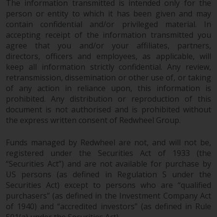
The information transmitted is intended only for the
Der Inhalt dieser Website sollte
person or entity to which it has been given and may
gemäß den Gesetzen von England
contain confidential and/or privileged material. In
und Wales ausgelegt und geregelt
accepting receipt of the information transmitted you
werden, und die Gerichte dieser
agree that you and/or your affiliates, partners,
Gerichtsbarkeit haben die
directors, officers and employees, as applicable, will
ausschließliche Zuständigkeit für
keep all information strictly confidential. Any review,
alle auftretenden Streitigkeiten,
retransmission, dissemination or other use of, or taking
es sei denn, diese Inhalte
of any action in reliance upon, this information is
unterliegen ausdrücklich den
prohibited. Any distribution or reproduction of this
Gesetzen von eine andere
document is not authorised and is prohibited without
the express written consent of Redwheel Group.
Gerichtsbarkeit. Wenn ein
zuständiges Gericht aus
Funds managed by Redwheel are not, and will not be,
irgendeinem Grund eine
registered under the Securities Act of 1933 (the
Bestimmung dieses Abschnitts
“Securities Act”) and are not available for purchase by
„Wichtige Informationen“ für
US persons (as defined in Regulation S under the
nicht durchsetzbar befunden hat,
Securities Act) except to persons who are “qualified
wird diese Bestimmung im
purchasers” (as defined in the Investment Company Act
maximal zulässigen Umfang
of 1940) and “accredited investors” (as defined in Rule
durchgesetzt, und der Rest dieser
501(a) under the Securities Act).