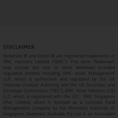
zukünftige Wertentwicklung. Der
Wert von Wertpapieren und die
daraus erzielten Erträge können
sowohl fallen als auch steigen.
Mit Investitionen in die von
Redwheel und seinen
verbundenen Unternehmen
angebotenen Produkte und
DISCLAIMER
Dienstleistungen sind erhebliche
Redwheel ® and Ecofin ® are registered trademarks of
Risiken verbunden.
RWC Partners Limited (“RWC”). The term “Redwheel”
Wechselkursschwankungen
may include any one or more Redwheel branded
können sich positiv oder negativ
regulated entities including RWC Asset Management
auf den Wert von auf
LLP, which is authorised and regulated by the UK
Fremdwährungen lautenden
Financial Conduct Authority and the US Securities and
Exchange Commission (“SEC”); RWC Asset Advisors (US)
Finanzinstrumenten auswirken.
LLC, which is registered with the SEC; RWC Singapore
Bestimmte Anlagen,
(Pte) Limited, which is licensed as a Licensed Fund
insbesondere alternative Fonds
Management Company by the Monetary Authority of
und Emerging Markets,
Singapore; Redwheel Australia Pty Ltd is an Australian
beinhalten ein