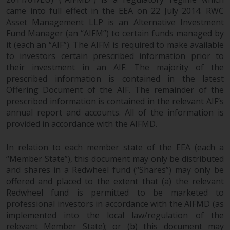
oder am Sitz oder Wohnsitz des
came into full effect in the EEA on 22 July 2014. RWC
Anlegers.
Asset Management LLP is an Alternative Investment
Fund Manager (an “AIFM”) to certain funds managed by
Bestimmte Personen haben
it (each an “AIF”). The AIFM is required to make available
möglicherweise Zugang zu
to investors certain prescribed information prior to
Informationen über Redwheel
their investment in an AIF. The majority of the
Funds, eine
prescribed information is contained in the latest
Investmentgesellschaft, die als
Offering Document of the AIF. The remainder of the
„Société d’Investissement à
prescribed information is contained in the relevant AIF’s
Capital Variable“ nach
annual report and accounts. All of the information is
luxemburgischem Recht
provided in accordance with the AIFMD.
gegründet wurde. Die Teilfonds
In relation to each member state of the EEA (each a
von Redwheel Funds, auf die auf
“Member State”), this document may only be distributed
der Website verwiesen wird,
and shares in a Redwheel fund (“Shares”) may only be
werden nur durch den aktuellen
offered and placed to the extent that (a) the relevant
Verkaufsprospekt angeboten. Der
Redwheel fund is permitted to be marketed to
Verkaufsprospekt enthält
professional investors in accordance with the AIFMD (as
vollständigere Informationen
implemented into the local law/regulation of the
über die Teilfonds, einschließlich
relevant Member State); or (b) this document may