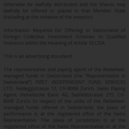
der Anlageziele, Gebühren und
otherwise be lawfully distributed and the Shares may
Ausgaben. Der Verkaufsprospekt
lawfully be offered or placed in that Member State
und andere Informationen zu den
(including at the initiative of the investor).
Teilfonds werden jedoch nicht
absichtlich an Personen in
Information Required for Offering in Switzerland of
Foreign Collective Investment Schemes to Qualified
Ländern verteilt, in denen eine
Investors within the meaning of Article 10 CISA.
solche Verteilung gegen lokale
Gesetze oder Vorschriften
This is an advertising document.
verstoßen würde.
The representative and paying agent of the Redwheel-
managed funds in Switzerland (the “Representative in
Switzerland”) FIRST INDEPENDENT FUND SERVICES
Informationen für Anleger in den
LTD, Feldeggstrasse 12, CH-8008 Zurich. Swiss Paying
USA
Agent: Helvetische Bank AG, Seefeldstrasse 215, CH-
8008 Zurich. In respect of the units of the Redwheel-
Diese Website ist weder ein
managed funds offered in Switzerland, the place of
Angebot zum Verkauf noch eine
performance is at the registered office of the Swiss
Aufforderung zur Beteiligung an
Representative. The place of jurisdiction is at the
registered office of the Swiss Representative or at the
privaten oder registrierten