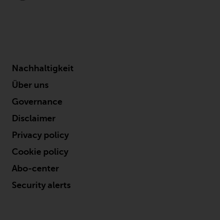
Sie ist, prüfen Sie sorgfältig die
Anlageziele, das Risiko sowie die
Gebühren und Ausgaben des
Fonds prüfen. Diese und andere
Informationen finden Sie im
Verkaufsprospekt des Fonds, der
Nachhaltigkeit
telefonisch unter 1-855-RWC-
FUND erhältlich ist oder indem
Über uns
Sie
Governance
https://www.redwheel.com/us/en/accredit
and-documents/ besuchen. Bitte
Disclaimer
lesen Sie den Verkaufsprospekt
Privacy policy
sorgfältig durch, bevor Sie
Cookie policy
investieren.
Abo-center
Andere auf dieser Website
Security alerts
beschriebene Fonds unterliegen
nicht den gleichen
regulatorischen Anforderungen