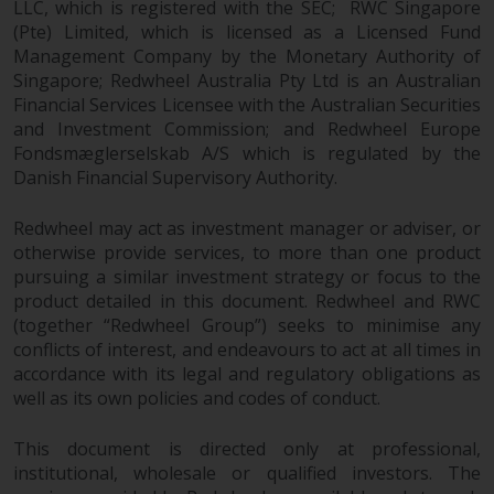
LLC, which is registered with the SEC; RWC Singapore
Finanzaufsichtsbehörde reguliert
(Pte) Limited, which is licensed as a Licensed Fund
wird.
Management Company by the Monetary Authority of
Singapore; Redwheel Australia Pty Ltd is an Australian
Durch den Zugriff auf diese
Financial Services Licensee with the Australian Securities
Website erklären Sie, dass Sie die
and Investment Commission; and Redwheel Europe
folgenden
Fondsmæglerselskab A/S which is regulated by the
Geschäftsbedingungen, wie sie
Danish Financial Supervisory Authority.
von RWC Partners Limited („RWC“)
Redwheel may act as investment manager or adviser, or
herausgegeben wurden, gelesen
otherwise provide services, to more than one product
und anerkannt haben und damit
pursuing a similar investment strategy or focus to the
einverstanden sind. Diese
product detailed in this document. Redwheel and RWC
Website kann Werbung
(together “Redwheel Group”) seeks to minimise any
enthalten.
conflicts of interest, and endeavours to act at all times in
accordance with its legal and regulatory obligations as
well as its own policies and codes of conduct.
Zugang unterliegt lokalen
This document is directed only at professional,
Beschränkungen
institutional, wholesale or qualified investors. The