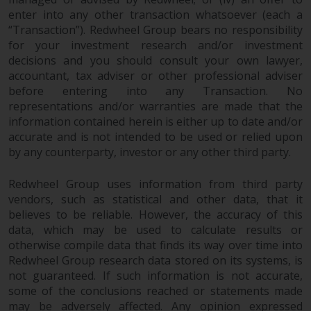
Gesetzen, Vorschriften und
enter into any other transaction whatsoever (each a
Verwaltungsvorschriften in Bezug
“Transaction”). Redwheel Group bears no responsibility
auf Organismen für gemeinsame
for your investment research and/or investment
Anlagen in Wertpapieren
decisions and you should consult your own lawyer,
(UCITS/OGAW) (Richtlinie
accountant, tax adviser or other professional adviser
2009/65/EG ) und die Richtlinie
before entering into any Transaction. No
über die Verwalter alternativer
representations and/or warranties are made that the
information contained herein is either up to date and/or
Investmentfonds (Richtlinie
accurate and is not intended to be used or relied upon
2011/61/EU) sowie die
by any counterparty, investor or any other third party.
entsprechenden Regelungen, die
diese Regelungen in britisches
Redwheel Group uses information from third party
Recht umgesetzt und dann beim
vendors, such as statistical and other data, that it
Austritt des Vereinigten
believes to be reliable. However, the accuracy of this
Königreichs aus der Europäischen
data, which may be used to calculate results or
Union ersetzt haben; es kann
otherwise compile data that finds its way over time into
jedoch zusätzliche Anforderungen
Redwheel Group research data stored on its systems, is
oder Formalitäten geben, die Ihre
not guaranteed. If such information is not accurate,
Anlage verbieten.
some of the conclusions reached or statements made
Dementsprechend sind Sie
may be adversely affected. Any opinion expressed