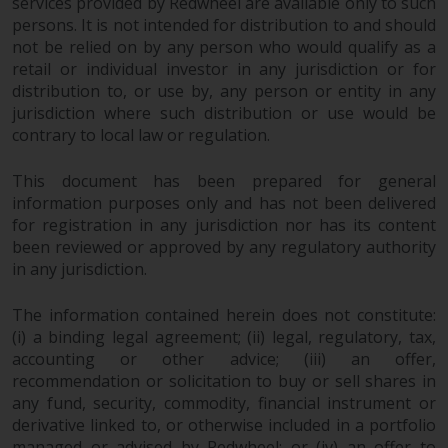
services provided by Redwheel are available only to such
Obwohl Sie ein Land ausgewählt
persons. It is not intended for distribution to and should
not be relied on by any person who would qualify as a
haben, richtet sich diese Website
retail or individual investor in any jurisdiction or for
nicht an eine bestimmte
distribution to, or use by, any person or entity in any
Gerichtsbarkeit und Sie betreten
jurisdiction where such distribution or use would be
eine globale Website. Auf dieser
contrary to local law or regulation.
Website erwähnte Produkte oder
Dienstleistungen unterliegen
This document has been prepared for general
gesetzlichen und behördlichen
information purposes only and has not been delivered
Anforderungen und sind
for registration in any jurisdiction nor has its content
möglicherweise nicht in allen
been reviewed or approved by any regulatory authority
Gerichtsbarkeiten verfügbar. Auf
in any jurisdiction.
dieser Website erwähnte
Produkte oder Dienstleistungen
The information contained herein does not constitute:
werden auf der Grundlage
(i) a binding legal agreement; (ii) legal, regulatory, tax,
accounting or other advice; (iii) an offer,
bestimmter Registrierungen in
recommendation or solicitation to buy or sell shares in
relevanten Gerichtsbarkeiten
any fund, security, commodity, financial instrument or
gemäß den Europäischen
derivative linked to, or otherwise included in a portfolio
Richtlinien zur Koordinierung von
managed or advised by Redwheel; or (iv) an offer to