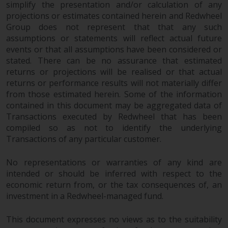
simplify the presentation and/or calculation of any
Die Informationen auf den
projections or estimates contained herein and Redwheel
folgenden Seiten beziehen sich
Group does not represent that that any such
auf ausländische Organismen für
assumptions or statements will reflect actual future
kollektive Kapitalanlagen, die von
events or that all assumptions have been considered or
stated. There can be no assurance that estimated
RWC Asset Management LLP oder
returns or projections will be realised or that actual
einem ihrer verbundenen
returns or performance results will not materially differ
Unternehmen verwaltet werden
from those estimated herein. Some of the information
(die „von Redwheel verwalteten
contained in this document may be aggregated data of
Fonds“). Einige der von Redwheel
Transactions executed by Redwheel that has been
verwalteten Fonds, auf die auf
compiled so as not to identify the underlying
dieser Website verwiesen wird,
Transactions of any particular customer.
wurden nicht von der
Eidgenössischen
No representations or warranties of any kind are
Finanzmarktaufsicht („FINMA“)
intended or should be inferred with respect to the
zugelassen und Anleger genießen
economic return from, or the tax consequences of, an
daher nicht den vollen
investment in a Redwheel-managed fund.
Anlegerschutz nach dem
This document expresses no views as to the suitability
Bundesgesetz über die