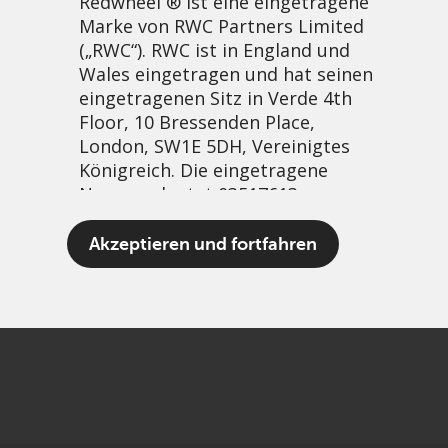
Redwheel ® ist eine eingetragene
Marke von RWC Partners Limited
(„RWC“). RWC ist in England und
Wales eingetragen und hat seinen
eingetragenen Sitz in Verde 4th
Floor, 10 Bressenden Place,
London, SW1E 5DH, Vereinigtes
Königreich. Die eingetragene
Nummer lautet 03517613.
Final thoughts from COP27
Akzeptieren und fortfahren
30 Januar, 2023 | 8:03am
Der Begriff „Redwheel“ kann ein
Video
PDF
Share
oder mehrere Unternehmen der
Marke Redwheel umfassen,
einschließlich RWC und RWC Asset
Management LLP, die jeweils von
der britischen Financial Conduct
Authority und, im Fall von RWC