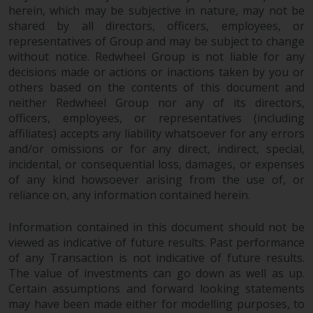
herein, which may be subjective in nature, may not be
verpflichtet, sich über solche
shared by all directors, officers, employees, or
Einschränkungen zu informieren
representatives of Group and may be subject to change
und diese zu beachten. Auf dieser
without notice. Redwheel Group is not liable for any
Website erwähnte Produkte oder
decisions made or actions or inactions taken by you or
Dienstleistungen sind nur für den
others based on the contents of this document and
Vertrieb in jenen
neither Redwheel Group nor any of its directors,
Gerichtsbarkeiten bestimmt, in
officers, employees, or representatives (including
denen und an diejenigen
affiliates) accepts any liability whatsoever for any errors
Personen, denen das Anbieten
and/or omissions or for any direct, indirect, special,
solcher Produkte und
incidental, or consequential loss, damages, or expenses
Dienstleistungen gestattet ist.
of any kind howsoever arising from the use of, or
reliance on, any information contained herein.
Information contained in this document should not be
viewed as indicative of future results. Past performance
Informationen für Anleger in der
of any Transaction is not indicative of future results.
Schweiz
The value of investments can go down as well as up.
Certain assumptions and forward looking statements
Dies ist ein Werbedokument.
may have been made either for modelling purposes, to