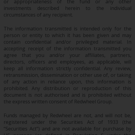
or appropriateness of the fund or any other
kollektiven Kapitalanlagen von 23.
investments described herein to the individual
Juni 2006 («KAG») oder Aufsicht
circumstances of any recipient.
durch die FINMA. Redwheel-
verwaltete Fonds, die nicht von
The information transmitted is intended only for the
der FINMA bewilligt wurden,
person or entity to which it has been given and may
dürfen in der Schweiz nur
contain confidential and/or privileged material. In
qualifizierten Anlegern im Sinne
accepting receipt of the information transmitted you
von Artikel 10 Absatz 1
agree that you and/or your affiliates, partners,
angeboten werden. 3 und Abs.
directors, officers and employees, as applicable, will
3ter KAG („Qualifizierte Anleger“).
keep all information strictly confidential. Any review,
retransmission, dissemination or other use of, or taking
of any action in reliance upon, this information is
Der Vertreter der von Redwheel
prohibited. Any distribution or reproduction of this
verwalteten Fonds in der Schweiz
document is not authorised and is prohibited without
ist FIRST INDEPENDENT FUND
the express written consent of Redwheel Group.
SERVICES LTD, Feldeggstrasse 12,
CH-8008 Zürich. Zahlstelle der von
Funds managed by Redwheel are not, and will not be,
Redwheel verwalteten Fonds in
registered under the Securities Act of 1933 (the
der Schweiz ist die Helvetische
“Securities Act”) and are not available for purchase by
Bank AG, Seefeldstrasse 215, CH-