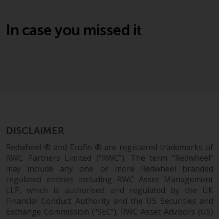
Asset Management LLP, von den
US Securities and Exchange
In case you missed it
Commission zugelassen und
reguliert werden Exchange
Commission („SEC“); RWC Asset
Advisors (US) LLC, das bei der SEC
registriert ist; RWC Singapore
(Pte) Limited, die von der
Monetary Authority of Singapore
als lizenzierte
Fondsverwaltungsgesellschaft
DISCLAIMER
lizenziert ist; Redwheel Australia
Pty Ltd ist ein australischer
Redwheel ® and Ecofin ® are registered trademarks of
Finanzdienstleistungslizenznehmer
RWC Partners Limited (“RWC”). The term “Redwheel”
bei der Australian Securities and
may include any one or more Redwheel branded
regulated entities including RWC Asset Management
Investment Commission; und
LLP, which is authorised and regulated by the UK
Redwheel Europe
Financial Conduct Authority and the US Securities and
Fondsmæglerselskab A/S, die von
Exchange Commission (“SEC”); RWC Asset Advisors (US)
der dänischen