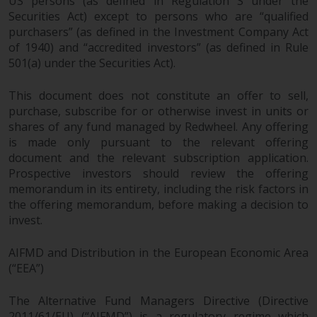
US persons (as defined in Regulation S under the
8008 Zürich. Der
Securities Act) except to persons who are “qualified
Verkaufsprospekt oder ein
purchasers” (as defined in the Investment Company Act
gleichwertiges Dokument der von
of 1940) and “accredited investors” (as defined in Rule
Redwheel verwalteten Fonds, die
501(a) under the Securities Act).
Gründungsdokumente, die
This document does not constitute an offer to sell,
Jahresberichte und, sofern von
purchase, subscribe for or otherwise invest in units or
den jeweiligen von Redwheel
shares of any fund managed by Redwheel. Any offering
verwalteten Fonds erstellt, die
is made only pursuant to the relevant offering
Halbjahresberichte und/oder das
document and the relevant subscription application.
Basisinformationsblatt (PRIIPs
Prospective investors should review the offering
KID) sind kostenlos erhältlich vom
memorandum in its entirety, including the risk factors in
Vertreter in der Schweiz. In Bezug
the offering memorandum, before making a decision to
auf die qualifizierten Anlegern in
invest.
der Schweiz angebotenen Aktien
ist der Erfüllungsort der
AIFMD and Distribution in the European Economic Area
eingetragene Sitz des Schweizer
(“EEA”)
Vertreters. Gerichtsstand ist am
Sitz des Schweizer Vertreters
The Alternative Fund Managers Directive (Directive
2011/61/EU) (“AIFMD”) is a regulatory regime which