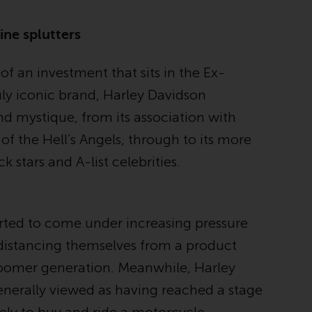
Asset Management LLP oder einem ihrer
verbundenen Unternehmen verwaltet
ine splutters
werden (die „von Redwheel verwalteten
Fonds“). Einige der von Redwheel verwalteten
Fonds, auf die auf dieser Website verwiesen
f an investment that sits in the Ex-
wird, wurden nicht von der Eidgenössischen
ly iconic brand, Harley Davidson
Finanzmarktaufsicht („FINMA“) zugelassen
nd mystique, from its association with
und Anleger genießen daher nicht den vollen
Anlegerschutz nach dem Bundesgesetz über
 of the Hell’s Angels, through to its more
die kollektiven Kapitalanlagen von 23. Juni
 stars and A-list celebrities.
2006 («KAG») oder Aufsicht durch die FINMA.
Redwheel-verwaltete Fonds, die nicht von
der FINMA bewilligt wurden, dürfen in der
Schweiz nur qualifizierten Anlegern im Sinne
arted to come under increasing pressure
von Artikel 10 Absatz 1 angeboten werden. 3
 distancing themselves from a product
und Abs. 3ter KAG („Qualifizierte Anleger“).
Boomer generation. Meanwhile, Harley
Der Vertreter der von Redwheel verwalteten
nerally viewed as having reached a stage
Fonds in der Schweiz ist FIRST