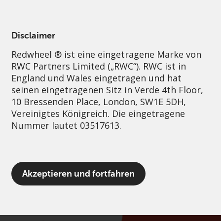
German
Austria
Professional
Disclaimer
Redwheel ® ist eine eingetragene Marke von
Nachhaltigkeit
Governance
Kontakt
RWC Partners Limited („RWC“). RWC ist in
England und Wales eingetragen und hat
seinen eingetragenen Sitz in Verde 4th Floor,
10 Bressenden Place, London, SW1E 5DH,
Vereinigtes Königreich. Die eingetragene
Nummer lautet 03517613.
Der Begriff „Redwheel“ kann ein oder
Akzeptieren und fortfahren
mehrere Unternehmen der Marke Redwheel
umfassen, einschließlich RWC und RWC Asset
Management LLP, die jeweils von der
britischen Financial Conduct Authority und,