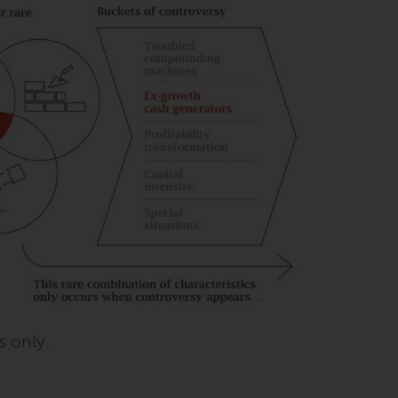
Sie, dass Sie die folgenden
Geschäftsbedingungen, wie sie von RWC
Partners Limited („RWC“) herausgegeben
wurden, gelesen und anerkannt haben und
damit einverstanden sind. Diese Website
kann Werbung enthalten.
Zugang unterliegt lokalen Beschränkungen
Obwohl Sie ein Land ausgewählt haben,
richtet sich diese Website nicht an eine
bestimmte Gerichtsbarkeit und Sie betreten
eine globale Website. Auf dieser Website
erwähnte Produkte oder Dienstleistungen
s only.
unterliegen gesetzlichen und behördlichen
Anforderungen und sind möglicherweise
nicht in allen Gerichtsbarkeiten verfügbar.