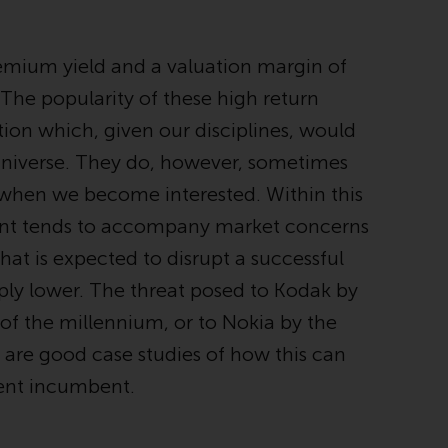
verpflichtet, sich über solche
Einschränkungen zu informieren und diese
remium yield and a valuation margin of
zu beachten. Auf dieser Website erwähnte
Produkte oder Dienstleistungen sind nur für
 The popularity of these high return
den Vertrieb in jenen Gerichtsbarkeiten
ion which, given our disciplines, would
bestimmt, in denen und an diejenigen
universe. They do, however, sometimes
Personen, denen das Anbieten solcher
Produkte und Dienstleistungen gestattet ist.
s when we become interested. Within this
ount tends to accompany market concerns
that is expected to disrupt a successful
Informationen für Anleger in der Schweiz
rply lower. The threat posed to Kodak by
 of the millennium, or to Nokia by the
Dies ist ein Werbedokument.
 are good case studies of how this can
Die Informationen auf den folgenden Seiten
cent incumbent.
beziehen sich auf ausländische Organismen
für kollektive Kapitalanlagen, die von RWC