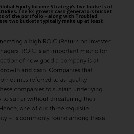
Auf dieser Website erwähnte Produkte oder
Global Equity Income Strategy’s five buckets of
Dienstleistungen werden auf der Grundlage
 studies. The Ex-growth cash generators bucket
ts of the portfolio – along with Troubled
bestimmter Registrierungen in relevanten
se two buckets typically make up at least
Gerichtsbarkeiten gemäß den Europäischen
Richtlinien zur Koordinierung von Gesetzen,
Vorschriften und Verwaltungsvorschriften in
nerating a high ROIC (Return on Invested
Bezug auf Organismen für gemeinsame
agers. ROIC is an important metric for
Anlagen in Wertpapieren (UCITS/OGAW)
dication of how good a company is at
(Richtlinie 2009/65/EG ) und die Richtlinie
über die Verwalter alternativer
re growth and cash. Companies that
Investmentfonds (Richtlinie 2011/61/EU)
sometimes referred to as ‘quality’
sowie die entsprechenden Regelungen, die
 these companies to sustain underlying
diese Regelungen in britisches Recht
umgesetzt und dann beim Austritt des
 to suffer without threatening their
Vereinigten Königreichs aus der
 Hence, one of our three requisite
Europäischen Union ersetzt haben; es kann
bility – is commonly found among these
jedoch zusätzliche Anforderungen oder
Formalitäten geben, die Ihre Anlage
verbieten. Dementsprechend sind Sie