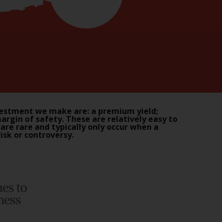
im Fall von RWC Asset Management LLP, von
den US Securities and Exchange Commission
zugelassen und reguliert werden Exchange
Commission („SEC“); RWC Asset Advisors (US)
LLC, das bei der SEC registriert ist; RWC
Singapore (Pte) Limited, die von der
Monetary Authority of Singapore als
lizenzierte Fondsverwaltungsgesellschaft
lizenziert ist; Redwheel Australia Pty Ltd ist
nvestment we make are: a premium yield;
ein australischer
margin of safety. These are relatively easy to
 are rare and typically only occur when a
Finanzdienstleistungslizenznehmer bei der
sk or controversy.
Australian Securities and Investment
Commission; und Redwheel Europe
Fondsmæglerselskab A/S, die von der
dänischen Finanzaufsichtsbehörde reguliert
wird.
Durch den Zugriff auf diese Website erklären