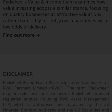
Redwheel's Value & Income team examines how
von oder Vertrauen auf die
value investing adopts a similar stance, focusing
Informationen auf dieser Website
on quality businesses at attractive valuations,
ergibt.
rather than richly priced growth narratives with
low odds of delivery.
Find out more
Datenschutz und Privatsphäre
Soweit Informationen, die Sie
bereitstellen oder die wir von
dieser Website erhalten,
personenbezogene Daten
DISCLAIMER
darstellen, stimmen Sie deren
Verarbeitung durch Redwheel und
Redwheel ® and Ecofin ® are registered trademarks of
RWC Partners Limited (“RWC”). The term “Redwheel”
seine Vertreter und andere Dritte
may include any one or more Redwheel branded
zu. Alle diese Unternehmen sind
regulated entities including RWC Asset Management
verpflichtet, die Vertraulichkeit
LLP, which is authorised and regulated by the UK
dieser Informationen zu wahren.
Financial Conduct Authority and the US Securities and