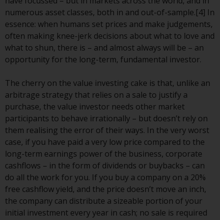
Sie ist, prüfen Sie sorgfältig die
have focussed – but in markets across the world, and in
Anlageziele, das Risiko sowie die
numerous asset classes, both in and out-of-sample.[4] In
Gebühren und Ausgaben des
essence: when humans set prices and make judgements,
Fonds prüfen. Diese und andere
often making knee-jerk decisions about what to love and
Informationen finden Sie im
what to shun, there is – and almost always will be – an
Verkaufsprospekt des Fonds, der
opportunity for the long-term, fundamental investor.
telefonisch unter 1-855-RWC-
FUND erhältlich ist oder indem
The cherry on the value investing cake is that, unlike an
Sie
arbitrage strategy that relies on a sale to justify a
https://www.redwheel.com/us/en/accredit
purchase, the value investor needs other market
and-documents/ besuchen. Bitte
participants to behave irrationally – but doesn’t rely on
lesen Sie den Verkaufsprospekt
them realising the error of their ways. In the very worst
sorgfältig durch, bevor Sie
case, if you have paid a very low price compared to the
investieren.
long-term earnings power of the business, corporate
cashflows – in the form of dividends or buybacks – can
Andere auf dieser Website
do all the work for you. If you buy a company on a 20%
beschriebene Fonds unterliegen
free cashflow yield, and the price doesn’t move an inch,
nicht den gleichen
the company can distribute a sizeable portion of your
regulatorischen Anforderungen
initial investment every year in cash; no sale is required