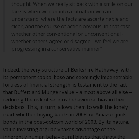
oder am Sitz oder Wohnsitz des
thought. When we really sit back with a smile on our
Anlegers.
face is when we run into a situation we can
understand, where the facts are ascertainable and
Bestimmte Personen haben
clear, and the course of action obvious. In that case -
möglicherweise Zugang zu
whether other conventional or unconventional -
Informationen über Redwheel
whether others agree or disagree - we feel we are
Funds, eine
progressing in a conservative manner”
Investmentgesellschaft, die als
„Société d’Investissement à
Capital Variable“ nach
Indeed, the very structure of Berkshire Hathaway, with
luxemburgischem Recht
its permanent capital base and seemingly impenetrable
gegründet wurde. Die Teilfonds
fortress of financial strength, is testament to the fact
von Redwheel Funds, auf die auf
that Buffett and Munger value – almost above all else –
der Website verwiesen wird,
reducing the risk of serious behavioural bias in their
werden nur durch den aktuellen
decisions. This, in turn, allows them to walk the lonely
Verkaufsprospekt angeboten. Der
road: whether buying banks in 2008, or Amazon junk
Verkaufsprospekt enthält
bonds in the post-dotcom world of 2003. By its nature,
vollständigere Informationen
value investing arguably takes advantage of the
über die Teilfonds, einschließlich
inherently human behavioural biases that throw the