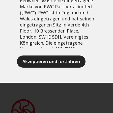
Redwheel ® ist eine eingetragene
Marke von RWC Partners Limited
(„RWC“). RWC ist in England und
Wales eingetragen und hat seinen
eingetragenen Sitz in Verde 4th
Floor, 10 Bressenden Place,
London, SW1E 5DH, Vereinigtes
Königreich. Die eingetragene
Nummer lautet 03517613.
A Capitalist Coronation
Akzeptieren und fortfahren
18 Mai, 2023 | 12:56pm
Der Begriff „Redwheel“ kann ein
PDF
Share
oder mehrere Unternehmen der
Marke Redwheel umfassen,
einschließlich RWC und RWC Asset
Management LLP, die jeweils von
der britischen Financial Conduct
Authority und, im Fall von RWC