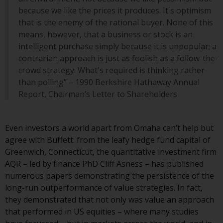
Fonds, die über Redwheel
because we like the prices it produces. It's optimism
angeboten werden.
that is the enemy of the rational buyer. None of this
means, however, that a business or stock is an
Zu den Fonds im US-Bereich der
intelligent purchase simply because it is unpopular; a
Website gehören Produkte, die
contrarian approach is just as foolish as a follow-the-
gemäß dem Investment Company
crowd strategy. What's required is thinking rather
Act von 1940 („40 Act Funds“)
than polling” – 1990 Berkshire Hathaway Annual
registriert sind. Die 40 Act Funds
Report, Chairman’s Letter to Shareholders
akzeptieren im Allgemeinen keine
Anlagen von Nicht-US-Personen.
Nicht-US-Personen kann es
Even investors a world apart from Omaha can’t help but
gestattet werden in einen 40-Act-
agree with Buffett: from the leafy hedge fund capital of
Fonds zu investieren,
Greenwich, Connecticut, the quantitative investment firm
vorbehaltlich der Erfüllung einer
AQR – led by finance PhD Cliff Asness – has published
erhöhten Sorgfaltspflicht.
numerous papers demonstrating the persistence of the
long-run outperformance of value strategies. In fact,
Um festzustellen, ob ein 40-Act-
they demonstrated that not only was value an approach
Fonds eine geeignete Anlage für
that performed in US equities – where many studies