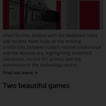
werden und es wird keine
Garantie hinsichtlich ihrer
Genauigkeit, Vollständigkeit oder
Eignung für einen bestimmten
Zweck übernommen. Redwheel
hat seine eigenen Ansichten und
Meinungen auf dieser Website
Shaul Rosten, Analyst with the Redwheel Value
(oder denen seiner verbundenen
and Income team looks at the striking
Unternehmen) geäußert, und
similarities between today’s market exuberance
diese können sich ohne
and the dotcom era, highlighting stretched
Vorankündigung ändern.
valuations, record IPO activity and the
Redwheel ist nicht verpflichtet,
dominance of the technology sector.
Informationen zu aktualisieren,
Find out more
und Leser sollten sich bei einer
Anlageentscheidung nicht
Two beautiful games
ausschließlich auf die auf dieser
Website enthaltenen
Informationen verlassen.