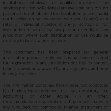
Der Inhalt dieser Website sollte
institutional, wholesale or qualified investors. The
services provided by Redwheel are available only to such
gemäß den Gesetzen von England
persons. It is not intended for distribution to and should
und Wales ausgelegt und geregelt
not be relied on by any person who would qualify as a
werden, und die Gerichte dieser
retail or individual investor in any jurisdiction or for
Gerichtsbarkeit haben die
distribution to, or use by, any person or entity in any
ausschließliche Zuständigkeit für
jurisdiction where such distribution or use would be
alle auftretenden Streitigkeiten,
contrary to local law or regulation.
es sei denn, diese Inhalte
unterliegen ausdrücklich den
This document has been prepared for general
Gesetzen von eine andere
information purposes only and has not been delivered
Gerichtsbarkeit. Wenn ein
for registration in any jurisdiction nor has its content
zuständiges Gericht aus
been reviewed or approved by any regulatory authority
irgendeinem Grund eine
in any jurisdiction.
Bestimmung dieses Abschnitts
The information contained herein does not constitute:
„Wichtige Informationen“ für
(i) a binding legal agreement; (ii) legal, regulatory, tax,
nicht durchsetzbar befunden hat,
accounting or other advice; (iii) an offer,
wird diese Bestimmung im
recommendation or solicitation to buy or sell shares in
maximal zulässigen Umfang
any fund, security, commodity, financial instrument or
durchgesetzt, und der Rest dieser