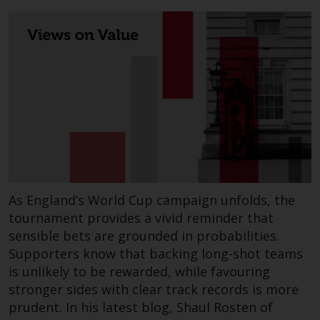
Haftung
Obwohl Redwheel bestrebt ist,
sicherzustellen, dass die
Informationen auf dieser Website
zum Zeitpunkt der
Veröffentlichung korrekt und
vollständig sind, übernimmt
Redwheel keine Gewaehr noch
eines ihrer verbundenen
As England’s World Cup campaign unfolds, the
Unternehmen die
tournament provides a vivid reminder that
Angemessenheit, Genauigkeit
sensible bets are grounded in probabilities.
oder Vollständigkeit dieser
Supporters know that backing long-shot teams
Informationen und übernehmen
is unlikely to be rewarded, while favouring
keine Haftung, die sich aus dem
stronger sides with clear track records is more
Vertrauen auf Ungenauigkeiten,
prudent. In his latest blog, Shaul Rosten of
Auslassung in, oder Verwendung