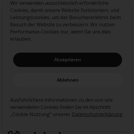
Wir verwenden ausschliesslich erforderliche
registered office of the Swiss Representative or at the
Cookies, damit unsere Website funktioniert, und
registered office or place of residence of the investor.
We use strictly necessary cookies to enable our
Leistungscookies, um das Besuchererlebnis beim
site to work and performance cookies to improve
Besuch der Website zu verbessern. Wir nutzen
the visitor experience when visiting the site. We will
Performance-Cookies nur, wenn Sie uns dies
only set performance cookies if you permit us to.
erlauben.
Akzeptieren
Accept
Melden Sie sich an und werden Sie Teil
Ablehnen
Decline
der Redwheel-Community
For more detailed information about the cookies
Ausführlichere Informationen zu den von uns
Absenden
we use, see the „Cookie Usage“ section of our
verwendeten Cookies finden Sie im Abschnitt
Privacy Policy
„Cookie-Nutzung“ unserer
Datenschutzerklärung