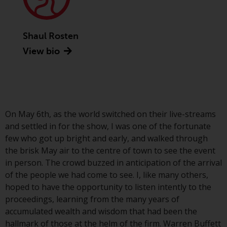
Asset Management LLP, von den
US Securities and Exchange
Commission zugelassen und
Shaul Rosten
reguliert werden Exchange
View bio
Commission („SEC“); RWC Asset
Advisors (US) LLC, das bei der SEC
registriert ist; RWC Singapore
(Pte) Limited, die von der
Monetary Authority of Singapore
als lizenzierte
On May 6th, as the world switched on their live-streams
Fondsverwaltungsgesellschaft
and settled in for the show, I was one of the fortunate
lizenziert ist; Redwheel Australia
few who got up bright and early, and walked through
Pty Ltd ist ein australischer
the brisk May air to the centre of town to see the event
Finanzdienstleistungslizenznehmer
in person. The crowd buzzed in anticipation of the arrival
bei der Australian Securities and
of the people we had come to see. I, like many others,
Investment Commission; und
hoped to have the opportunity to listen intently to the
Redwheel Europe
proceedings, learning from the many years of
Fondsmæglerselskab A/S, die von
accumulated wealth and wisdom that had been the
der dänischen
hallmark of those at the helm of the firm. Warren Buffett