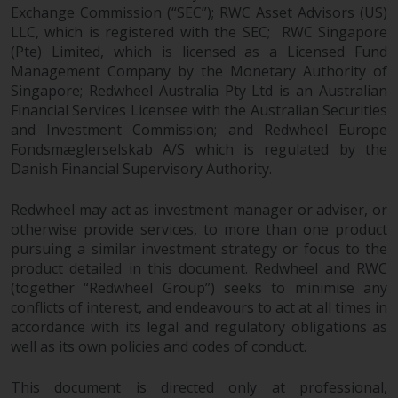
Wenn Sie nicht möchten, dass
Exchange Commission (“SEC”); RWC Asset Advisors (US)
Ihre Informationen auf diese
LLC, which is registered with the SEC; RWC Singapore
Weise verwendet werden, sollten
(Pte) Limited, which is licensed as a Licensed Fund
Sie Redwheel per E-Mail oder
Management Company by the Monetary Authority of
schriftlich darüber informieren.
Singapore; Redwheel Australia Pty Ltd is an Australian
Sie haben Anspruch auf eine
Financial Services Licensee with the Australian Securities
Kopie der Informationen, die wir
and Investment Commission; and Redwheel Europe
Fondsmæglerselskab A/S which is regulated by the
über Sie gespeichert haben,
Danish Financial Supervisory Authority.
indem Sie uns schriftlich
anschreiben und diese anfordern.
Redwheel may act as investment manager or adviser, or
Weitere Informationen finden Sie
otherwise provide services, to more than one product
in unserer Datenschutz- und
pursuing a similar investment strategy or focus to the
Datenschutzrichtlinie und Cookie-
product detailed in this document. Redwheel and RWC
Richtlinie.
(together “Redwheel Group”) seeks to minimise any
conflicts of interest, and endeavours to act at all times in
accordance with its legal and regulatory obligations as
well as its own policies and codes of conduct.
Geltendes Recht
This document is directed only at professional,