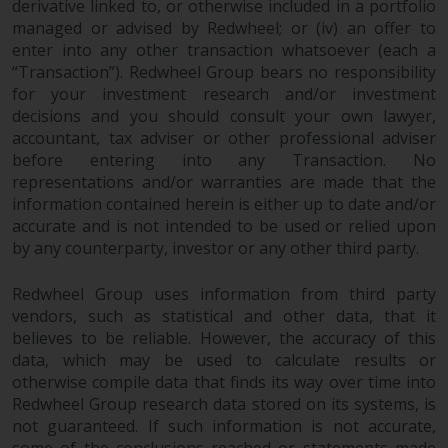
derivative linked to, or otherwise included in a portfolio
‚Wichtigen Informationen“ bleibt
managed or advised by Redwheel; or (iv) an offer to
in vollem Umfang in Kraft und
enter into any other transaction whatsoever (each a
wirksam.
“Transaction”). Redwheel Group bears no responsibility
for your investment research and/or investment
decisions and you should consult your own lawyer,
accountant, tax adviser or other professional adviser
before entering into any Transaction. No
Copyright
representations and/or warranties are made that the
information contained herein is either up to date and/or
Kein Teil dieser Website darf
accurate and is not intended to be used or relied upon
ohne die vorherige schriftliche
by any counterparty, investor or any other third party.
Genehmigung von Redwheel in
irgendeiner Weise reproduziert
Redwheel Group uses information from third party
werden. Copyright 2016 ©
vendors, such as statistical and other data, that it
believes to be reliable. However, the accuracy of this
data, which may be used to calculate results or
otherwise compile data that finds its way over time into
Redwheel Group research data stored on its systems, is
not guaranteed. If such information is not accurate,