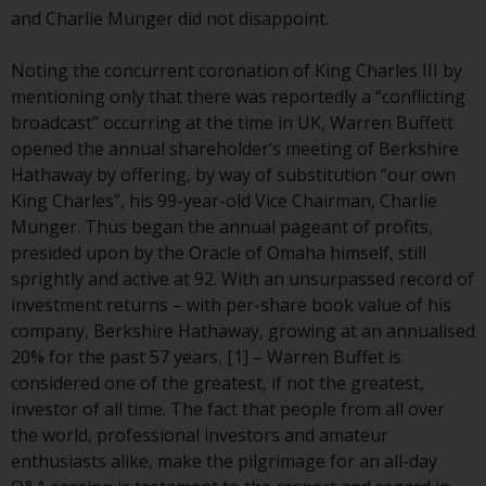
Finanzaufsichtsbehörde reguliert
and Charlie Munger did not disappoint.
wird.
Noting the concurrent coronation of King Charles III by
Durch den Zugriff auf diese
mentioning only that there was reportedly a “conflicting
Website erklären Sie, dass Sie die
broadcast” occurring at the time in UK, Warren Buffett
folgenden
opened the annual shareholder’s meeting of Berkshire
Geschäftsbedingungen, wie sie
Hathaway by offering, by way of substitution “our own
von RWC Partners Limited („RWC“)
King Charles”, his 99-year-old Vice Chairman, Charlie
herausgegeben wurden, gelesen
Munger. Thus began the annual pageant of profits,
und anerkannt haben und damit
presided upon by the Oracle of Omaha himself, still
einverstanden sind. Diese
sprightly and active at 92. With an unsurpassed record of
Website kann Werbung
investment returns – with per-share book value of his
enthalten.
company, Berkshire Hathaway, growing at an annualised
20% for the past 57 years, [1] – Warren Buffet is
considered one of the greatest, if not the greatest,
investor of all time. The fact that people from all over
Zugang unterliegt lokalen
the world, professional investors and amateur
Beschränkungen
enthusiasts alike, make the pilgrimage for an all-day