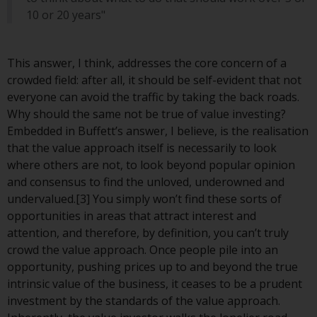
10 or 20 years"
Die Informationen auf den
folgenden Seiten beziehen sich
auf ausländische Organismen für
This answer, I think, addresses the core concern of a
kollektive Kapitalanlagen, die von
crowded field: after all, it should be self-evident that not
RWC Asset Management LLP oder
everyone can avoid the traffic by taking the back roads.
einem ihrer verbundenen
Why should the same not be true of value investing?
Unternehmen verwaltet werden
Embedded in Buffett’s answer, I believe, is the realisation
(die „von Redwheel verwalteten
that the value approach itself is necessarily to look
Fonds“). Einige der von Redwheel
where others are not, to look beyond popular opinion
verwalteten Fonds, auf die auf
and consensus to find the unloved, underowned and
dieser Website verwiesen wird,
undervalued.[3] You simply won’t find these sorts of
wurden nicht von der
opportunities in areas that attract interest and
Eidgenössischen
attention, and therefore, by definition, you can’t truly
Finanzmarktaufsicht („FINMA“)
crowd the value approach. Once people pile into an
zugelassen und Anleger genießen
opportunity, pushing prices up to and beyond the true
daher nicht den vollen
intrinsic value of the business, it ceases to be a prudent
Anlegerschutz nach dem
investment by the standards of the value approach.
Bundesgesetz über die