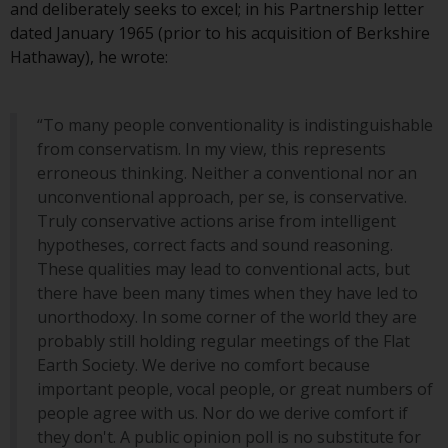
and deliberately seeks to excel; in his Partnership letter
8008 Zürich. Der
dated January 1965 (prior to his acquisition of Berkshire
Verkaufsprospekt oder ein
Hathaway), he wrote:
gleichwertiges Dokument der von
Redwheel verwalteten Fonds, die
Gründungsdokumente, die
“To many people conventionality is indistinguishable
Jahresberichte und, sofern von
from conservatism. In my view, this represents
den jeweiligen von Redwheel
erroneous thinking. Neither a conventional nor an
verwalteten Fonds erstellt, die
unconventional approach, per se, is conservative.
Halbjahresberichte und/oder das
Truly conservative actions arise from intelligent
Basisinformationsblatt (PRIIPs
hypotheses, correct facts and sound reasoning.
KID) sind kostenlos erhältlich vom
These qualities may lead to conventional acts, but
Vertreter in der Schweiz. In Bezug
there have been many times when they have led to
auf die qualifizierten Anlegern in
unorthodoxy. In some corner of the world they are
der Schweiz angebotenen Aktien
probably still holding regular meetings of the Flat
ist der Erfüllungsort der
Earth Society. We derive no comfort because
eingetragene Sitz des Schweizer
important people, vocal people, or great numbers of
Vertreters. Gerichtsstand ist am
people agree with us. Nor do we derive comfort if
Sitz des Schweizer Vertreters
they don't. A public opinion poll is no substitute for