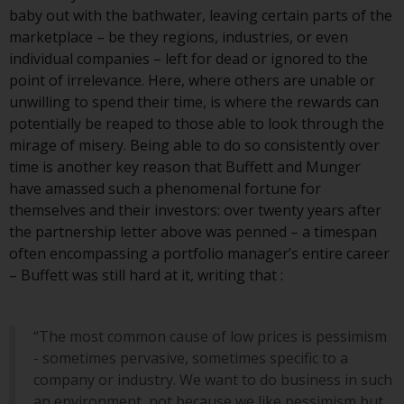
der Anlageziele, Gebühren und
baby out with the bathwater, leaving certain parts of the
Ausgaben. Der Verkaufsprospekt
marketplace – be they regions, industries, or even
und andere Informationen zu den
individual companies – left for dead or ignored to the
Teilfonds werden jedoch nicht
point of irrelevance. Here, where others are unable or
absichtlich an Personen in
unwilling to spend their time, is where the rewards can
Ländern verteilt, in denen eine
potentially be reaped to those able to look through the
solche Verteilung gegen lokale
mirage of misery. Being able to do so consistently over
Gesetze oder Vorschriften
time is another key reason that Buffett and Munger
verstoßen würde.
have amassed such a phenomenal fortune for
themselves and their investors: over twenty years after
the partnership letter above was penned – a timespan
often encompassing a portfolio manager’s entire career
Informationen für Anleger in den
– Buffett was still hard at it, writing that :
USA
Diese Website ist weder ein
“The most common cause of low prices is pessimism
Angebot zum Verkauf noch eine
- sometimes pervasive, sometimes specific to a
Aufforderung zur Beteiligung an
company or industry. We want to do business in such
privaten oder registrierten
an environment, not because we like pessimism but