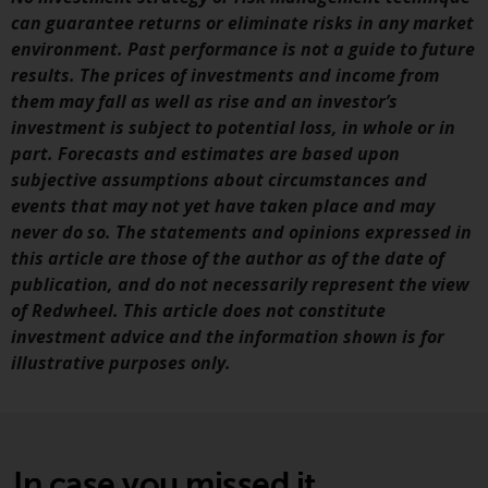
Website bietet keine spezifische
can guarantee returns or eliminate risks in any market
Anlageberatung und
environment. Past performance is not a guide to future
berücksichtigt nicht die
results. The prices of investments and income from
Anlagebedürfnisse eines
them may fall as well as rise and an investor’s
bestimmten Anlegers oder
investment is subject to potential loss, in whole or in
bestimmter Anleger.
part. Forecasts and estimates are based upon
subjective assumptions about circumstances and
Nichts auf dieser Website sollte
events that may not yet have taken place and may
als Anlage-, Steuer-, Rechts- oder
never do so. The statements and opinions expressed in
sonstige Beratung ausgelegt
this article are those of the author as of the date of
werden.
publication, and do not necessarily represent the view
of Redwheel. This article does not constitute
investment advice and the information shown is for
illustrative purposes only.
Risikowarnung
Die frühere Wertentwicklung
eines von Redwheel verwalteten
Fonds ist kein Hinweis auf die
In case you missed it