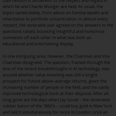
Q&A session is testament to the respect and regard in
Obwohl Sie ein Land ausgewählt
which he and Charlie Munger are held. As usual, the
haben, richtet sich diese Website
topics varied widely, from advice on familial wealth and
nicht an eine bestimmte
inheritance to portfolio concentration. In almost every
Gerichtsbarkeit und Sie betreten
respect, the venerable pair agreed on the answers to the
eine globale Website. Auf dieser
questions raised, bouncing insightful and humorous
Website erwähnte Produkte oder
comments off each other in what was both an
Dienstleistungen unterliegen
educational and entertaining display.
gesetzlichen und behördlichen
Anforderungen und sind
In one intriguing area, however, the Chairman and Vice
möglicherweise nicht in allen
Chairman disagreed. The question, framed through the
Gerichtsbarkeiten verfügbar. Auf
lens of the recent breakthroughs in AI technology, was
dieser Website erwähnte
around whether value investing was still a bright
Produkte oder Dienstleistungen
prospect for future above-average returns, given the
werden auf der Grundlage
increasing number of people in the field, and the vastly
bestimmter Registrierungen in
improved technological tools at their disposal. After all,
relevanten Gerichtsbarkeiten
long gone are the days when Jay Gould – the venerated
gemäß den Europäischen
robber baron of the 1860’s – could buy gold in New York
Richtlinien zur Koordinierung von
and sell it simultaneously for more in London: once an