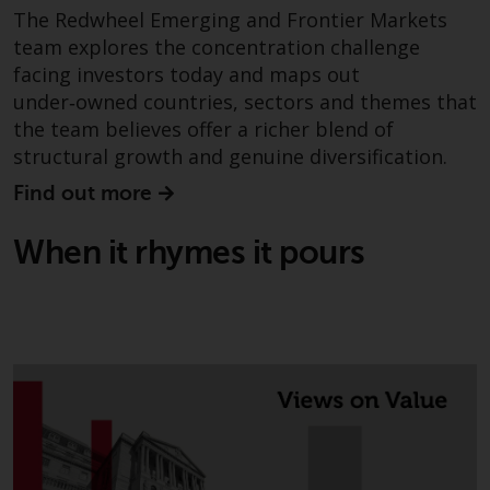
überdurchschnittliches Risiko und
The Redwheel Emerging and Frontier Markets
sind als langfristig anzusehen.
team explores the concentration challenge
Derivative Instrumente können
facing investors today and maps out
mit einem hohen Risiko
under‑owned countries, sectors and themes that
verbunden sein. Unterschiedliche
the team believes offer a richer blend of
Arten von Fonds oder Anlagen
structural growth and genuine diversification.
weisen unterschiedliche
Find out more
Risikograde auf.
When it rhymes it pours
Änderungen am Inhalt
Die auf dieser Website
enthaltenen Informationen
werden so wie sie sind zur
Verfügung gestellt, können ohne
Vorankündigung geändert