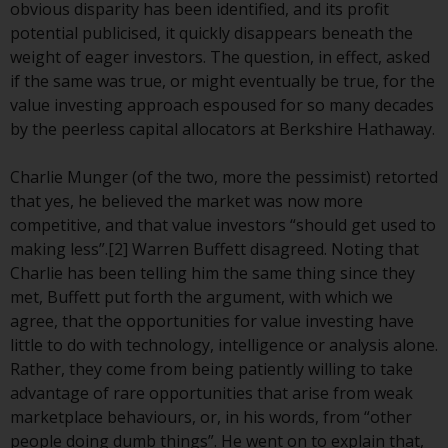
Gesetzen, Vorschriften und
obvious disparity has been identified, and its profit
Verwaltungsvorschriften in Bezug
potential publicised, it quickly disappears beneath the
auf Organismen für gemeinsame
weight of eager investors. The question, in effect, asked
Anlagen in Wertpapieren
if the same was true, or might eventually be true, for the
(UCITS/OGAW) (Richtlinie
value investing approach espoused for so many decades
2009/65/EG ) und die Richtlinie
by the peerless capital allocators at Berkshire Hathaway.
über die Verwalter alternativer
Investmentfonds (Richtlinie
Charlie Munger (of the two, more the pessimist) retorted
2011/61/EU) sowie die
that yes, he believed the market was now more
entsprechenden Regelungen, die
competitive, and that value investors “should get used to
diese Regelungen in britisches
making less”.[2] Warren Buffett disagreed. Noting that
Recht umgesetzt und dann beim
Charlie has been telling him the same thing since they
Austritt des Vereinigten
met, Buffett put forth the argument, with which we
Königreichs aus der Europäischen
agree, that the opportunities for value investing have
Union ersetzt haben; es kann
little to do with technology, intelligence or analysis alone.
jedoch zusätzliche Anforderungen
Rather, they come from being patiently willing to take
oder Formalitäten geben, die Ihre
advantage of rare opportunities that arise from weak
Anlage verbieten.
marketplace behaviours, or, in his words, from “other
Dementsprechend sind Sie
people doing dumb things”. He went on to explain that,