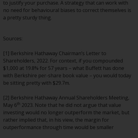
wie 40 Act Funds, einschließlich
to justify your purchase. A strategy that can work with
der Anforderungen an
no need for behavioural biases to correct themselves is
Investmentfonds, Anlegern
a pretty sturdy thing.
bestimmte regelmäßige und
standardisierte Preis- und
Sources:
Bewertungsinformationen zur
Verfügung zu stellen. Qualifizierte
[1] Berkshire Hathaway Chairman’s Letter to
potenzielle Anleger sollten vor
Shareholders, 2022. For context, if you compounded
einer Anlage in diese Fonds das
$1,000 at 19.8% for 57 years – what Buffett has done
Angebotsprospekt und andere
with Berkshire per-share book value – you would today
zugehörige Fondsdokumente
be sitting pretty with $29.7m.
konsultieren, um eine
vollständige Liste der Risiken und
[2] Berkshire Hathaway Annual Shareholders Meeting,
andere relevante Informationen
th
May 6
2023. Note that he did not argue that value
zu erhalten.
investing would no longer outperform the market, but
rather implied that, in his view, the margin for
outperformance through time would be smaller
Produkte und Dienstleistungen