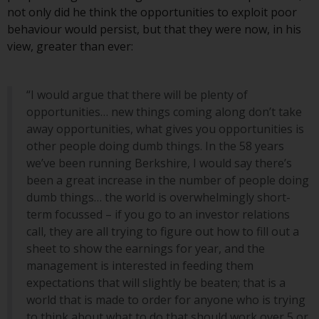
verpflichtet, sich über solche
not only did he think the opportunities to exploit poor
Einschränkungen zu informieren
behaviour would persist, but that they were now, in his
und diese zu beachten. Auf dieser
view, greater than ever:
Website erwähnte Produkte oder
Dienstleistungen sind nur für den
“I would argue that there will be plenty of
Vertrieb in jenen
opportunities… new things coming along don’t take
Gerichtsbarkeiten bestimmt, in
away opportunities, what gives you opportunities is
denen und an diejenigen
other people doing dumb things. In the 58 years
Personen, denen das Anbieten
we’ve been running Berkshire, I would say there’s
solcher Produkte und
been a great increase in the number of people doing
Dienstleistungen gestattet ist.
dumb things… the world is overwhelmingly short-
term focussed – if you go to an investor relations
call, they are all trying to figure out how to fill out a
sheet to show the earnings for year, and the
Informationen für Anleger in der
management is interested in feeding them
Schweiz
expectations that will slightly be beaten; that is a
world that is made to order for anyone who is trying
Dies ist ein Werbedokument.
to think about what to do that should work over 5 or