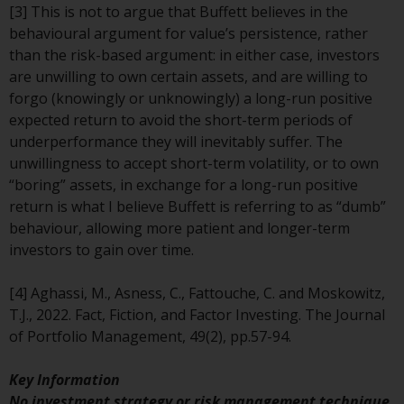
[3] This is not to argue that Buffett believes in the
behavioural argument for value’s persistence, rather
Diese Website beschreibt die
than the risk-based argument: in either case, investors
Fähigkeiten von Redwheel und
are unwilling to own certain assets, and are willing to
dient nur zu
forgo (knowingly or unknowingly) a long-run positive
Informationszwecken. Keines der
expected return to avoid the short-term periods of
auf dieser Website enthaltenen
underperformance they will inevitably suffer. The
Materialien soll ein
unwillingness to accept short-term volatility, or to own
Verkaufsangebot oder eine
“boring” assets, in exchange for a long-run positive
Aufforderung oder Aufforderung
return is what I believe Buffett is referring to as “dumb”
zur Abgabe eines Angebots zum
behaviour, allowing more patient and longer-term
Kauf von Produkten oder
investors to gain over time.
Dienstleistungen darstellen, die
von Redwheel oder einem seiner
[4] Aghassi, M., Asness, C., Fattouche, C. and Moskowitz,
verbundenen Unternehmen
T.J., 2022. Fact, Fiction, and Factor Investing. The Journal
bereitgestellt werden, und darf
of Portfolio Management, 49(2), pp.57-94.
nicht im Zusammenhang mit
einer Anlageentscheidung
Key Information
herangezogen werden. Diese
No investment strategy or risk management technique