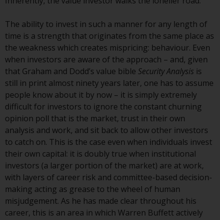
Inherently, the value investor walks the lonelier road.
kollektiven Kapitalanlagen von 23.
Juni 2006 («KAG») oder Aufsicht
The ability to invest in such a manner for any length of
durch die FINMA. Redwheel-
time is a strength that originates from the same place as
verwaltete Fonds, die nicht von
the weakness which creates mispricing: behaviour. Even
der FINMA bewilligt wurden,
when investors are aware of the approach – and, given
dürfen in der Schweiz nur
that Graham and Dodd’s value bible
Security Analysis
is
qualifizierten Anlegern im Sinne
still in print almost ninety years later, one has to assume
von Artikel 10 Absatz 1
people know about it by now – it is simply extremely
angeboten werden. 3 und Abs.
difficult for investors to ignore the constant churning
3ter KAG („Qualifizierte Anleger“).
opinion poll that is the market, trust in their own
analysis and work, and sit back to allow other investors
Der Vertreter der von Redwheel
to catch on. This is the case even when individuals invest
verwalteten Fonds in der Schweiz
their own capital: it is doubly true when institutional
ist FIRST INDEPENDENT FUND
investors (a larger portion of the market) are at work,
SERVICES LTD, Feldeggstrasse 12,
with layers of career risk and committee-based decision-
CH-8008 Zürich. Zahlstelle der von
making acting as grease to the wheel of human
Redwheel verwalteten Fonds in
misjudgement. As he has made clear throughout his
der Schweiz ist die Helvetische
career, this is an area in which Warren Buffett actively
Bank AG, Seefeldstrasse 215, CH-