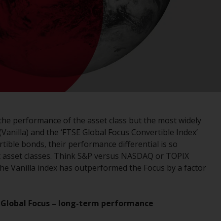
im Fall von RWC Asset Management LLP, von
den US Securities and Exchange Commission
zugelassen und reguliert werden Exchange
Commission („SEC“); RWC Asset Advisors (US)
LLC, das bei der SEC registriert ist; RWC
Singapore (Pte) Limited, die von der
Monetary Authority of Singapore als
lizenzierte Fondsverwaltungsgesellschaft
lizenziert ist; Redwheel Australia Pty Ltd ist
ein australischer
 the performance of the asset class but the most widely
Finanzdienstleistungslizenznehmer bei der
(Vanilla) and the ‘FTSE Global Focus Convertible Index’
Australian Securities and Investment
ible bonds, their performance differential is so
Commission; und Redwheel Europe
nt asset classes. Think S&P versus NASDAQ or TOPIX
Fondsmæglerselskab A/S, die von der
 the Vanilla index has outperformed the Focus by a factor
dänischen Finanzaufsichtsbehörde reguliert
wird.
vs Global Focus – long-term performance
Durch den Zugriff auf diese Website erklären