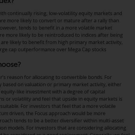
ndex?
verpflichtet, sich über solche
ith continually rising, low-volatility equity markets and
Einschränkungen zu informieren und diese
are more likely to convert or mature after a rally than
zu beachten. Auf dieser Website erwähnte
 however, tends to benefit in a more volatile market
Produkte oder Dienstleistungen sind nur für
e more likely to be reintroduced to indices after being
den Vertrieb in jenen Gerichtsbarkeiten
re likely to benefit from high primary market activity,
bestimmt, in denen und an diejenigen
Large cap outperformance over Mega Cap stocks
Personen, denen das Anbieten solcher
Produkte und Dienstleistungen gestattet ist.
hoose?
r’s reason for allocating to convertible bonds. For
y based on valuation or primary market activity, either
Informationen für Anleger in der Schweiz
 equity-like investment with a degree of capital
or volatility and feel that upside in equity markets is
Dies ist ein Werbedokument.
uitable. For investors that feel that a more volatile
ntum driven, the Focus approach would be more
Die Informationen auf den folgenden Seiten
roach tends to be a better diversifier within multi-asset
beziehen sich auf ausländische Organismen
ation models. For investors that are considering allocating
für kollektive Kapitalanlagen, die von RWC
d be considered as a good replacement. Generally, we feel