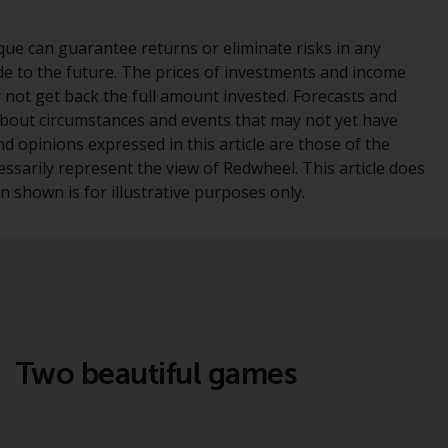
INDEPENDENT FUND SERVICES LTD,
Feldeggstrasse 12, CH-8008 Zürich. Zahlstelle
ue can guarantee returns or eliminate risks in any
der von Redwheel verwalteten Fonds in der
e to the future. The prices of investments and income
Schweiz ist die Helvetische Bank AG,
y not get back the full amount invested. Forecasts and
Seefeldstrasse 215, CH-8008 Zürich. Der
bout circumstances and events that may not yet have
Verkaufsprospekt oder ein gleichwertiges
 opinions expressed in this article are those of the
Dokument der von Redwheel verwalteten
essarily represent the view of Redwheel. This article does
Fonds, die Gründungsdokumente, die
 shown is for illustrative purposes only.
Jahresberichte und, sofern von den
jeweiligen von Redwheel verwalteten Fonds
erstellt, die Halbjahresberichte und/oder
das Basisinformationsblatt (PRIIPs KID) sind
kostenlos erhältlich vom Vertreter in der
Schweiz. In Bezug auf die qualifizierten
Anlegern in der Schweiz angebotenen Aktien
Two beautiful games
ist der Erfüllungsort der eingetragene Sitz
des Schweizer Vertreters. Gerichtsstand ist
am Sitz des Schweizer Vertreters oder am
Sitz oder Wohnsitz des Anlegers.