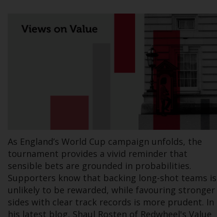
Bestimmte Personen haben möglicherweise
Zugang zu Informationen über Redwheel
Funds, eine Investmentgesellschaft, die als
„Société d’Investissement à Capital Variable“
nach luxemburgischem Recht gegründet
wurde. Die Teilfonds von Redwheel Funds,
auf die auf der Website verwiesen wird,
werden nur durch den aktuellen
Verkaufsprospekt angeboten. Der
Verkaufsprospekt enthält vollständigere
Informationen über die Teilfonds,
As England’s World Cup campaign unfolds, the
einschließlich der Anlageziele, Gebühren und
tournament provides a vivid reminder that
Ausgaben. Der Verkaufsprospekt und andere
sensible bets are grounded in probabilities.
Informationen zu den Teilfonds werden
Supporters know that backing long-shot teams is
jedoch nicht absichtlich an Personen in
unlikely to be rewarded, while favouring stronger
Ländern verteilt, in denen eine solche
sides with clear track records is more prudent. In
Verteilung gegen lokale Gesetze oder
his latest blog, Shaul Rosten of Redwheel's Value