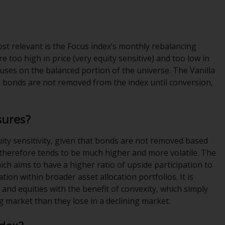
Auf dieser Website erwähnte Produkte oder
Dienstleistungen werden auf der Grundlage
bestimmter Registrierungen in relevanten
Gerichtsbarkeiten gemäß den Europäischen
st relevant is the Focus index’s monthly rebalancing
Richtlinien zur Koordinierung von Gesetzen,
 too high in price (very equity sensitive) and too low in
Vorschriften und Verwaltungsvorschriften in
cuses on the balanced portion of the universe. The Vanilla
Bezug auf Organismen für gemeinsame
d bonds are not removed from the index until conversion,
Anlagen in Wertpapieren (UCITS/OGAW)
(Richtlinie 2009/65/EG ) und die Richtlinie
über die Verwalter alternativer
sures?
Investmentfonds (Richtlinie 2011/61/EU)
sowie die entsprechenden Regelungen, die
uity sensitivity, given that bonds are not removed based
diese Regelungen in britisches Recht
s therefore tends to be much higher and more volatile. The
umgesetzt und dann beim Austritt des
ich aims to have a higher ratio of upside participation to
Vereinigten Königreichs aus der
tion within broader asset allocation portfolios. It is
Europäischen Union ersetzt haben; es kann
 and equities with the benefit of convexity, which simply
jedoch zusätzliche Anforderungen oder
g market than they lose in a declining market.
Formalitäten geben, die Ihre Anlage
verbieten. Dementsprechend sind Sie