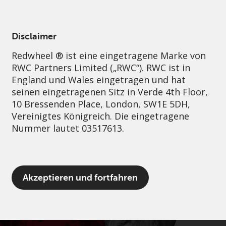
German
Germany
Professional
Disclaimer
Redwheel ® ist eine eingetragene Marke von
Nachhaltigkeit
Governance
Kontakt
RWC Partners Limited („RWC“). RWC ist in
England und Wales eingetragen und hat
seinen eingetragenen Sitz in Verde 4th Floor,
10 Bressenden Place, London, SW1E 5DH,
Vereinigtes Königreich. Die eingetragene
Nummer lautet 03517613.
Der Begriff „Redwheel“ kann ein oder
Akzeptieren und fortfahren
mehrere Unternehmen der Marke Redwheel
umfassen, einschließlich RWC und RWC Asset
Management LLP, die jeweils von der
britischen Financial Conduct Authority und,