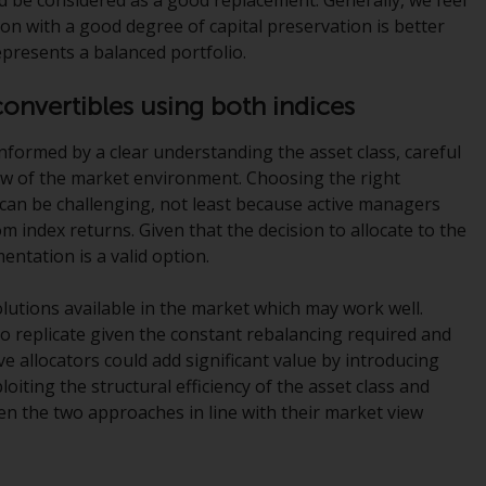
Asset Management LLP oder einem ihrer
tion with a good degree of capital preservation is better
verbundenen Unternehmen verwaltet
epresents a balanced portfolio.
werden (die „von Redwheel verwalteten
Fonds“). Einige der von Redwheel verwalteten
convertibles using both indices
Fonds, auf die auf dieser Website verwiesen
wird, wurden nicht von der Eidgenössischen
informed by a clear understanding the asset class, careful
Finanzmarktaufsicht („FINMA“) zugelassen
iew of the market environment. Choosing the right
und Anleger genießen daher nicht den vollen
 can be challenging, not least because active managers
Anlegerschutz nach dem Bundesgesetz über
om index returns. Given that the decision to allocate to the
die kollektiven Kapitalanlagen von 23. Juni
entation is a valid option.
2006 («KAG») oder Aufsicht durch die FINMA.
Redwheel-verwaltete Fonds, die nicht von
olutions available in the market which may work well.
der FINMA bewilligt wurden, dürfen in der
 replicate given the constant rebalancing required and
Schweiz nur qualifizierten Anlegern im Sinne
e allocators could add significant value by introducing
von Artikel 10 Absatz 1 angeboten werden. 3
ploiting the structural efficiency of the asset class and
und Abs. 3ter KAG („Qualifizierte Anleger“).
en the two approaches in line with their market view
Der Vertreter der von Redwheel verwalteten
Fonds in der Schweiz ist FIRST