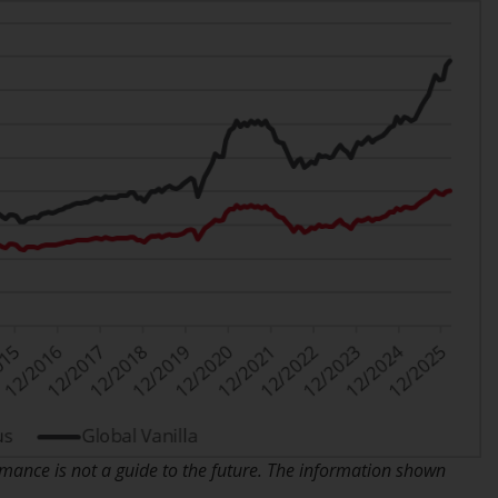
Sie, dass Sie die folgenden
Geschäftsbedingungen, wie sie von RWC
Partners Limited („RWC“) herausgegeben
wurden, gelesen und anerkannt haben und
damit einverstanden sind. Diese Website
kann Werbung enthalten.
Zugang unterliegt lokalen Beschränkungen
Obwohl Sie ein Land ausgewählt haben,
richtet sich diese Website nicht an eine
bestimmte Gerichtsbarkeit und Sie betreten
eine globale Website. Auf dieser Website
erwähnte Produkte oder Dienstleistungen
unterliegen gesetzlichen und behördlichen
Anforderungen und sind möglicherweise
ance is not a guide to the future. The information shown
nicht in allen Gerichtsbarkeiten verfügbar.