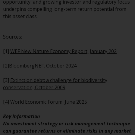
opportunity, and growing investor and regulatory focus
wie 40 Act Funds, einschließlich
underpins compelling long-term return potential from
der Anforderungen an
this asset class.
Investmentfonds, Anlegern
bestimmte regelmäßige und
standardisierte Preis- und
Sources:
Bewertungsinformationen zur
Verfügung zu stellen. Qualifizierte
[1]
WEF New Nature Economy Report, January 202
potenzielle Anleger sollten vor
einer Anlage in diese Fonds das
[2]
BloombergNEF, October 2024
Angebotsprospekt und andere
zugehörige Fondsdokumente
[3]
Extinction debt: a challenge for biodiversity
konsultieren, um eine
conservation, October 2009
vollständige Liste der Risiken und
andere relevante Informationen
[4]
World Economic Forum, June 2025
zu erhalten.
Key Information
No investment strategy or risk management technique
can guarantee returns or eliminate risks in any market
Produkte und Dienstleistungen