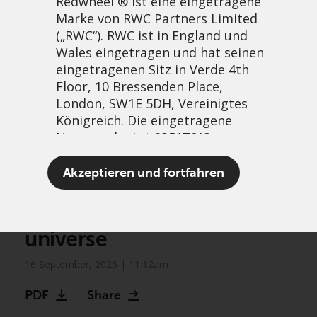
Redwheel ® ist eine eingetragene
Marke von RWC Partners Limited
(„RWC“). RWC ist in England und
Wales eingetragen und hat seinen
eingetragenen Sitz in Verde 4th
Floor, 10 Bressenden Place,
London, SW1E 5DH, Vereinigtes
Königreich. Die eingetragene
Nummer lautet 03517613.
Biodiversity frontiers:
Akzeptieren und fortfahren
Unlocking growth in an
Der Begriff „Redwheel“ kann ein
expanding investment
oder mehrere Unternehmen der
universe
Marke Redwheel umfassen,
einschließlich RWC und RWC Asset
16 September, 2025 | 11:12am
Management LLP, die jeweils von
der britischen Financial Conduct
PDF
Share
Authority und, im Fall von RWC