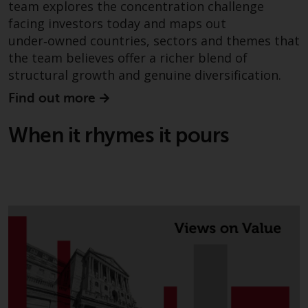
team explores the concentration challenge
zukünftige Wertentwicklung. Der
Wert von Wertpapieren und die
facing investors today and maps out
daraus erzielten Erträge können
under‑owned countries, sectors and themes that
sowohl fallen als auch steigen.
the team believes offer a richer blend of
Mit Investitionen in die von
structural growth and genuine diversification.
Redwheel und seinen
Find out more
verbundenen Unternehmen
angebotenen Produkte und
When it rhymes it pours
Dienstleistungen sind erhebliche
Risiken verbunden.
Wechselkursschwankungen
können sich positiv oder negativ
auf den Wert von auf
Fremdwährungen lautenden
Finanzinstrumenten auswirken.
Bestimmte Anlagen,
insbesondere alternative Fonds
und Emerging Markets,
beinhalten ein