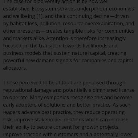
The case for biodiversity action is by now well
Obwohl Sie ein Land ausgewählt
established. Ecosystem services underpin our economies
haben, richtet sich diese Website
and wellbeing [1], and their continuing decline—driven
nicht an eine bestimmte
by habitat loss, pollution, resource overexploitation, and
Gerichtsbarkeit und Sie betreten
other pressures—creates tangible risks for communities
eine globale Website. Auf dieser
and markets alike. Attention is therefore increasingly
Website erwähnte Produkte oder
focused on the transition towards livelihoods and
Dienstleistungen unterliegen
business models that sustain natural capital, creating
gesetzlichen und behördlichen
powerful new demand signals for companies and capital
Anforderungen und sind
allocators.
möglicherweise nicht in allen
Gerichtsbarkeiten verfügbar. Auf
Those perceived to be at fault are penalised through
dieser Website erwähnte
reputational damage and potentially a diminished license
Produkte oder Dienstleistungen
to operate. Many companies recognise this and become
werden auf der Grundlage
early adopters of solutions and better practice. As such
bestimmter Registrierungen in
leaders advance best practice, they reduce operating
relevanten Gerichtsbarkeiten
risk, improve stakeholder relations which can increase
gemäß den Europäischen
their ability to secure consent for growth projects,
Richtlinien zur Koordinierung von
improve traction with customers and a potentially lower