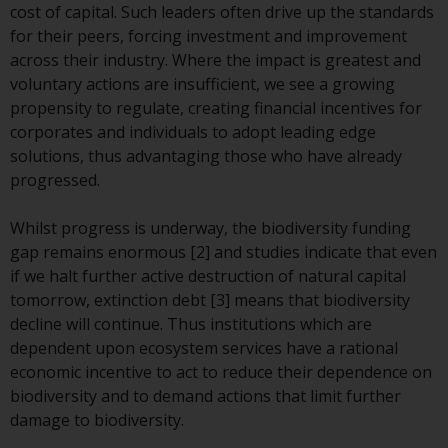
Gesetzen, Vorschriften und
cost of capital. Such leaders often drive up the standards
Verwaltungsvorschriften in Bezug
for their peers, forcing investment and improvement
auf Organismen für gemeinsame
across their industry. Where the impact is greatest and
Anlagen in Wertpapieren
voluntary actions are insufficient, we see a growing
(UCITS/OGAW) (Richtlinie
propensity to regulate, creating financial incentives for
2009/65/EG ) und die Richtlinie
corporates and individuals to adopt leading edge
über die Verwalter alternativer
solutions, thus advantaging those who have already
Investmentfonds (Richtlinie
progressed.
2011/61/EU) sowie die
entsprechenden Regelungen, die
Whilst progress is underway, the biodiversity funding
diese Regelungen in britisches
gap remains enormous [2] and studies indicate that even
Recht umgesetzt und dann beim
if we halt further active destruction of natural capital
Austritt des Vereinigten
tomorrow, extinction debt [3] means that biodiversity
Königreichs aus der Europäischen
decline will continue. Thus institutions which are
Union ersetzt haben; es kann
dependent upon ecosystem services have a rational
jedoch zusätzliche Anforderungen
economic incentive to act to reduce their dependence on
oder Formalitäten geben, die Ihre
biodiversity and to demand actions that limit further
Anlage verbieten.
damage to biodiversity.
Dementsprechend sind Sie