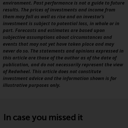
environment. Past performance is not a guide to future
results. The prices of investments and income from
Diese Website beschreibt die
them may fall as well as rise and an investor’s
Fähigkeiten von Redwheel und
investment is subject to potential loss, in whole or in
dient nur zu
part. Forecasts and estimates are based upon
Informationszwecken. Keines der
subjective assumptions about circumstances and
auf dieser Website enthaltenen
events that may not yet have taken place and may
Materialien soll ein
never do so. The statements and opinions expressed in
Verkaufsangebot oder eine
this article are those of the author as of the date of
Aufforderung oder Aufforderung
publication, and do not necessarily represent the view
zur Abgabe eines Angebots zum
of Redwheel. This article does not constitute
Kauf von Produkten oder
investment advice and the information shown is for
Dienstleistungen darstellen, die
illustrative purposes only.
von Redwheel oder einem seiner
verbundenen Unternehmen
bereitgestellt werden, und darf
nicht im Zusammenhang mit
einer Anlageentscheidung
In case you missed it
herangezogen werden. Diese