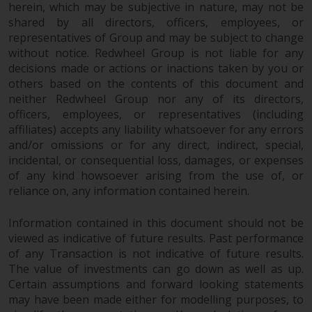
herein, which may be subjective in nature, may not be
‚Wichtigen Informationen“ bleibt
shared by all directors, officers, employees, or
in vollem Umfang in Kraft und
representatives of Group and may be subject to change
wirksam.
without notice. Redwheel Group is not liable for any
decisions made or actions or inactions taken by you or
others based on the contents of this document and
neither Redwheel Group nor any of its directors,
Copyright
officers, employees, or representatives (including
affiliates) accepts any liability whatsoever for any errors
and/or omissions or for any direct, indirect, special,
Kein Teil dieser Website darf
incidental, or consequential loss, damages, or expenses
ohne die vorherige schriftliche
of any kind howsoever arising from the use of, or
Genehmigung von Redwheel in
reliance on, any information contained herein.
irgendeiner Weise reproduziert
werden. Copyright 2016 ©
Information contained in this document should not be
viewed as indicative of future results. Past performance
of any Transaction is not indicative of future results.
The value of investments can go down as well as up.
Certain assumptions and forward looking statements
may have been made either for modelling purposes, to