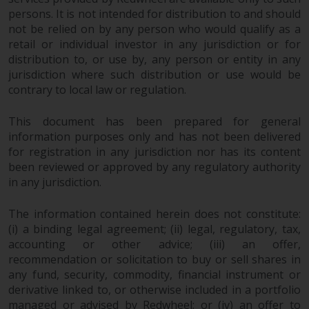
Wenn Sie nicht möchten, dass
persons. It is not intended for distribution to and should
Ihre Informationen auf diese
not be relied on by any person who would qualify as a
Weise verwendet werden, sollten
retail or individual investor in any jurisdiction or for
Sie Redwheel per E-Mail oder
distribution to, or use by, any person or entity in any
schriftlich darüber informieren.
jurisdiction where such distribution or use would be
Sie haben Anspruch auf eine
contrary to local law or regulation.
Kopie der Informationen, die wir
über Sie gespeichert haben,
This document has been prepared for general
indem Sie uns schriftlich
information purposes only and has not been delivered
anschreiben und diese anfordern.
for registration in any jurisdiction nor has its content
Weitere Informationen finden Sie
been reviewed or approved by any regulatory authority
in any jurisdiction.
in unserer Datenschutz- und
Datenschutzrichtlinie und Cookie-
The information contained herein does not constitute:
Richtlinie.
(i) a binding legal agreement; (ii) legal, regulatory, tax,
accounting or other advice; (iii) an offer,
recommendation or solicitation to buy or sell shares in
any fund, security, commodity, financial instrument or
Geltendes Recht
derivative linked to, or otherwise included in a portfolio
managed or advised by Redwheel; or (iv) an offer to