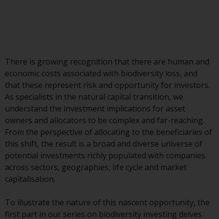
Asset Management LLP, von den
US Securities and Exchange
Commission zugelassen und
reguliert werden Exchange
Commission („SEC“); RWC Asset
There is growing recognition that there are human and
Advisors (US) LLC, das bei der SEC
economic costs associated with biodiversity loss, and
registriert ist; RWC Singapore
that these represent risk and opportunity for investors.
(Pte) Limited, die von der
As specialists in the natural capital transition, we
Monetary Authority of Singapore
understand the investment implications for asset
als lizenzierte
owners and allocators to be complex and far-reaching.
Fondsverwaltungsgesellschaft
From the perspective of allocating to the beneficiaries of
lizenziert ist; Redwheel Australia
this shift, the result is a broad and diverse universe of
Pty Ltd ist ein australischer
potential investments richly populated with companies
Finanzdienstleistungslizenznehmer
across sectors, geographies, life cycle and market
bei der Australian Securities and
capitalisation.
Investment Commission; und
Redwheel Europe
To illustrate the nature of this nascent opportunity, the
Fondsmæglerselskab A/S, die von
first part in our series on biodiversity investing delves
der dänischen