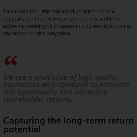
Fonds, die über Redwheel
Taken together, this expanded universe not only
angeboten werden.
supports our financial objectives but is essential to
achieving meaningful progress in biodiversity outcomes
Zu den Fonds im US-Bereich der
and transition risk mitigation.
Website gehören Produkte, die
gemäß dem Investment Company
Act von 1940 („40 Act Funds“)
registriert sind. Die 40 Act Funds
akzeptieren im Allgemeinen keine
Anlagen von Nicht-US-Personen.
We see a multitude of high-quality
Nicht-US-Personen kann es
businesses well equipped to translate
gestattet werden in einen 40-Act-
this opportunity into attractive
Fonds zu investieren,
shareholder returns.
vorbehaltlich der Erfüllung einer
erhöhten Sorgfaltspflicht.
Capturing the long-term return
Um festzustellen, ob ein 40-Act-
potential
Fonds eine geeignete Anlage für