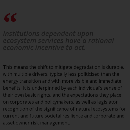
verpflichtet, sich über solche
Einschränkungen zu informieren
und diese zu beachten. Auf dieser
Website erwähnte Produkte oder
Institutions dependent upon
Dienstleistungen sind nur für den
ecosystem services have a rational
Vertrieb in jenen
economic incentive to act.
Gerichtsbarkeiten bestimmt, in
denen und an diejenigen
Personen, denen das Anbieten
This means the shift to mitigate degradation is durable,
solcher Produkte und
with multiple drivers, typically less politicised than the
Dienstleistungen gestattet ist.
energy transition and with more visible and immediate
benefits. It is underpinned by each individual’s sense of
their own basic rights, and the expectations they place
on corporates and policymakers, as well as legislator
Informationen für Anleger in der
recognition of the significance of natural ecosystems for
Schweiz
current and future societal resilience and corporate and
asset owner risk management.
Dies ist ein Werbedokument.