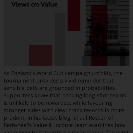
werden und es wird keine
Garantie hinsichtlich ihrer
Genauigkeit, Vollständigkeit oder
Eignung für einen bestimmten
Zweck übernommen. Redwheel
hat seine eigenen Ansichten und
Meinungen auf dieser Website
(oder denen seiner verbundenen
Unternehmen) geäußert, und
diese können sich ohne
Vorankündigung ändern.
As England’s World Cup campaign unfolds, the
Redwheel ist nicht verpflichtet,
tournament provides a vivid reminder that
Informationen zu aktualisieren,
sensible bets are grounded in probabilities.
und Leser sollten sich bei einer
Supporters know that backing long-shot teams
Anlageentscheidung nicht
is unlikely to be rewarded, while favouring
ausschließlich auf die auf dieser
stronger sides with clear track records is more
Website enthaltenen
prudent. In his latest blog, Shaul Rosten of
Informationen verlassen.
Redwheel's Value & Income team examines how
value investing adopts a similar stance, focusing