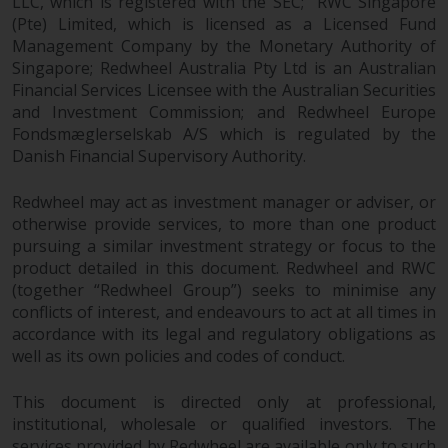
LLC, which is registered with the SEC; RWC Singapore
von oder Vertrauen auf die
(Pte) Limited, which is licensed as a Licensed Fund
Informationen auf dieser Website
Management Company by the Monetary Authority of
ergibt.
Singapore; Redwheel Australia Pty Ltd is an Australian
Financial Services Licensee with the Australian Securities
and Investment Commission; and Redwheel Europe
Fondsmæglerselskab A/S which is regulated by the
Danish Financial Supervisory Authority.
Datenschutz und Privatsphäre
Redwheel may act as investment manager or adviser, or
Soweit Informationen, die Sie
otherwise provide services, to more than one product
bereitstellen oder die wir von
pursuing a similar investment strategy or focus to the
dieser Website erhalten,
product detailed in this document. Redwheel and RWC
personenbezogene Daten
(together “Redwheel Group”) seeks to minimise any
darstellen, stimmen Sie deren
conflicts of interest, and endeavours to act at all times in
Verarbeitung durch Redwheel und
accordance with its legal and regulatory obligations as
seine Vertreter und andere Dritte
well as its own policies and codes of conduct.
zu. Alle diese Unternehmen sind
verpflichtet, die Vertraulichkeit
This document is directed only at professional,
institutional, wholesale or qualified investors. The
dieser Informationen zu wahren.
services provided by Redwheel are available only to such