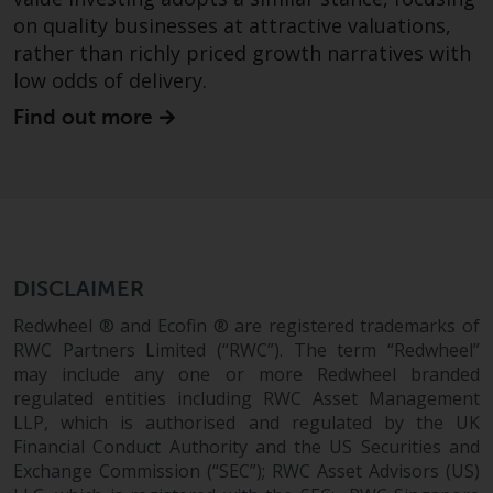
on quality businesses at attractive valuations,
rather than richly priced growth narratives with
Haftung
low odds of delivery.
Obwohl Redwheel bestrebt ist,
Find out more
sicherzustellen, dass die
Informationen auf dieser Website
zum Zeitpunkt der
Veröffentlichung korrekt und
vollständig sind, übernimmt
Redwheel keine Gewaehr noch
DISCLAIMER
eines ihrer verbundenen
Redwheel ® and Ecofin ® are registered trademarks of
Unternehmen die
RWC Partners Limited (“RWC”). The term “Redwheel”
Angemessenheit, Genauigkeit
may include any one or more Redwheel branded
oder Vollständigkeit dieser
regulated entities including RWC Asset Management
Informationen und übernehmen
LLP, which is authorised and regulated by the UK
keine Haftung, die sich aus dem
Financial Conduct Authority and the US Securities and
Vertrauen auf Ungenauigkeiten,
Exchange Commission (“SEC”); RWC Asset Advisors (US)
Auslassung in, oder Verwendung