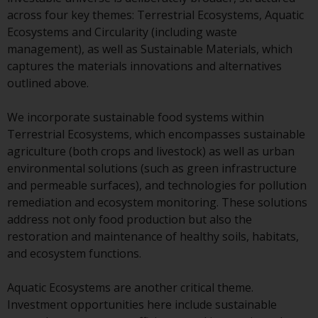
oder am Sitz oder Wohnsitz des
across four key themes: Terrestrial Ecosystems, Aquatic
Anlegers.
Ecosystems and Circularity (including waste
management), as well as Sustainable Materials, which
Bestimmte Personen haben
captures the materials innovations and alternatives
möglicherweise Zugang zu
outlined above.
Informationen über Redwheel
Funds, eine
We incorporate sustainable food systems within
Investmentgesellschaft, die als
Terrestrial Ecosystems, which encompasses sustainable
„Société d’Investissement à
agriculture (both crops and livestock) as well as urban
Capital Variable“ nach
environmental solutions (such as green infrastructure
luxemburgischem Recht
and permeable surfaces), and technologies for pollution
gegründet wurde. Die Teilfonds
remediation and ecosystem monitoring. These solutions
von Redwheel Funds, auf die auf
address not only food production but also the
der Website verwiesen wird,
restoration and maintenance of healthy soils, habitats,
werden nur durch den aktuellen
and ecosystem functions.
Verkaufsprospekt angeboten. Der
Verkaufsprospekt enthält
Aquatic Ecosystems are another critical theme.
vollständigere Informationen
Investment opportunities here include sustainable
über die Teilfonds, einschließlich