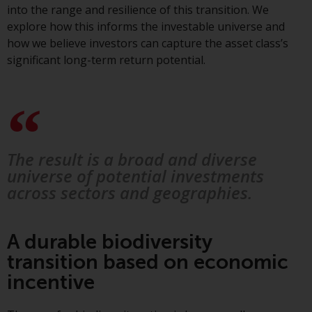
into the range and resilience of this transition. We
Finanzaufsichtsbehörde reguliert
explore how this informs the investable universe and
wird.
how we believe investors can capture the asset class’s
significant long-term return potential.
Durch den Zugriff auf diese
Website erklären Sie, dass Sie die
folgenden
Geschäftsbedingungen, wie sie
von RWC Partners Limited („RWC“)
herausgegeben wurden, gelesen
The result is a broad and diverse
und anerkannt haben und damit
universe of potential investments
einverstanden sind. Diese
across sectors and geographies.
Website kann Werbung
enthalten.
A durable biodiversity
transition based on economic
incentive
Zugang unterliegt lokalen
Beschränkungen