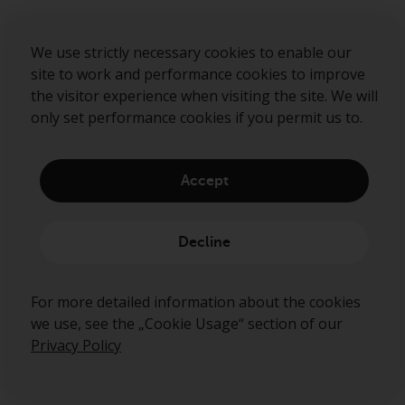
We use strictly necessary cookies to enable our
site to work and performance cookies to improve
the visitor experience when visiting the site. We will
only set performance cookies if you permit us to.
Nachhaltigkeit
Über uns
Accept
Governance
Fund hub
Decline
Disclaimer
Privacy Policy
For more detailed information about the cookies
Cookie Policy
we use, see the „Cookie Usage“ section of our
Abo-Center
Privacy Policy
Security Alerts