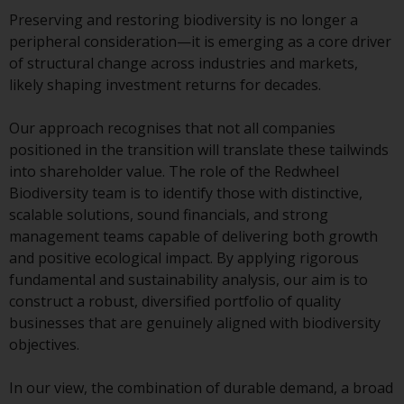
Sie ist, prüfen Sie sorgfältig die
Preserving and restoring biodiversity is no longer a
Anlageziele, das Risiko sowie die
peripheral consideration—it is emerging as a core driver
Gebühren und Ausgaben des
of structural change across industries and markets,
Fonds prüfen. Diese und andere
likely shaping investment returns for decades.
Informationen finden Sie im
Verkaufsprospekt des Fonds, der
Our approach recognises that not all companies
telefonisch unter 1-855-RWC-
positioned in the transition will translate these tailwinds
FUND erhältlich ist oder indem
into shareholder value. The role of the Redwheel
Sie
Biodiversity team is to identify those with distinctive,
https://www.redwheel.com/us/en/accredit
scalable solutions, sound financials, and strong
and-documents/ besuchen. Bitte
management teams capable of delivering both growth
lesen Sie den Verkaufsprospekt
and positive ecological impact. By applying rigorous
sorgfältig durch, bevor Sie
fundamental and sustainability analysis, our aim is to
investieren.
construct a robust, diversified portfolio of quality
businesses that are genuinely aligned with biodiversity
Andere auf dieser Website
objectives.
beschriebene Fonds unterliegen
nicht den gleichen
In our view, the combination of durable demand, a broad
regulatorischen Anforderungen