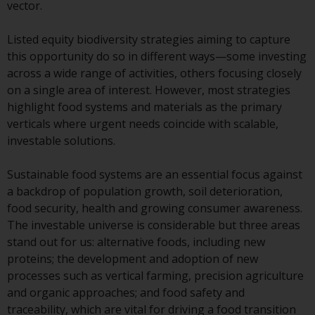
vector.
kollektiven Kapitalanlagen von 23.
Juni 2006 («KAG») oder Aufsicht
Listed equity biodiversity strategies aiming to capture
durch die FINMA. Redwheel-
this opportunity do so in different ways—some investing
verwaltete Fonds, die nicht von
across a wide range of activities, others focusing closely
der FINMA bewilligt wurden,
on a single area of interest. However, most strategies
dürfen in der Schweiz nur
highlight food systems and materials as the primary
qualifizierten Anlegern im Sinne
verticals where urgent needs coincide with scalable,
von Artikel 10 Absatz 1
investable solutions.
angeboten werden. 3 und Abs.
3ter KAG („Qualifizierte Anleger“).
Sustainable food systems are an essential focus against
a backdrop of population growth, soil deterioration,
Der Vertreter der von Redwheel
food security, health and growing consumer awareness.
verwalteten Fonds in der Schweiz
The investable universe is considerable but three areas
ist FIRST INDEPENDENT FUND
stand out for us: alternative foods, including new
SERVICES LTD, Feldeggstrasse 12,
proteins; the development and adoption of new
CH-8008 Zürich. Zahlstelle der von
processes such as vertical farming, precision agriculture
Redwheel verwalteten Fonds in
and organic approaches; and food safety and
der Schweiz ist die Helvetische
traceability, which are vital for driving a food transition
Bank AG, Seefeldstrasse 215, CH-