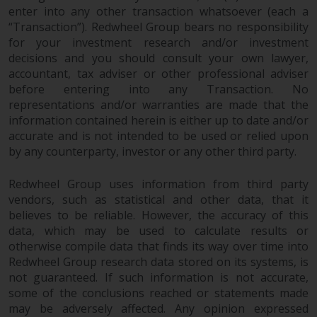
Der Inhalt dieser Website sollte
enter into any other transaction whatsoever (each a
gemäß den Gesetzen von England
“Transaction”). Redwheel Group bears no responsibility
und Wales ausgelegt und geregelt
for your investment research and/or investment
werden, und die Gerichte dieser
decisions and you should consult your own lawyer,
accountant, tax adviser or other professional adviser
Gerichtsbarkeit haben die
before entering into any Transaction. No
ausschließliche Zuständigkeit für
representations and/or warranties are made that the
alle auftretenden Streitigkeiten,
information contained herein is either up to date and/or
es sei denn, diese Inhalte
accurate and is not intended to be used or relied upon
unterliegen ausdrücklich den
by any counterparty, investor or any other third party.
Gesetzen von eine andere
Gerichtsbarkeit. Wenn ein
Redwheel Group uses information from third party
zuständiges Gericht aus
vendors, such as statistical and other data, that it
irgendeinem Grund eine
believes to be reliable. However, the accuracy of this
Bestimmung dieses Abschnitts
data, which may be used to calculate results or
„Wichtige Informationen“ für
otherwise compile data that finds its way over time into
nicht durchsetzbar befunden hat,
Redwheel Group research data stored on its systems, is
not guaranteed. If such information is not accurate,
wird diese Bestimmung im
some of the conclusions reached or statements made
maximal zulässigen Umfang
may be adversely affected. Any opinion expressed
durchgesetzt, und der Rest dieser