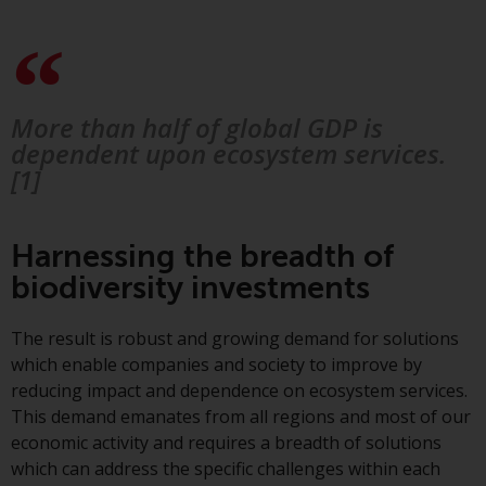
Die Informationen auf den
folgenden Seiten beziehen sich
auf ausländische Organismen für
kollektive Kapitalanlagen, die von
More than half of global GDP is
RWC Asset Management LLP oder
dependent upon ecosystem services.
einem ihrer verbundenen
[1]
Unternehmen verwaltet werden
(die „von Redwheel verwalteten
Fonds“). Einige der von Redwheel
Harnessing the breadth of
verwalteten Fonds, auf die auf
biodiversity investments
dieser Website verwiesen wird,
wurden nicht von der
The result is robust and growing demand for solutions
Eidgenössischen
which enable companies and society to improve by
Finanzmarktaufsicht („FINMA“)
reducing impact and dependence on ecosystem services.
zugelassen und Anleger genießen
This demand emanates from all regions and most of our
daher nicht den vollen
economic activity and requires a breadth of solutions
Anlegerschutz nach dem
which can address the specific challenges within each
Bundesgesetz über die