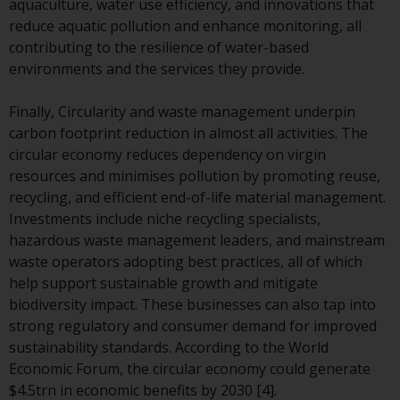
aquaculture, water use efficiency, and innovations that
der Anlageziele, Gebühren und
reduce aquatic pollution and enhance monitoring, all
Ausgaben. Der Verkaufsprospekt
contributing to the resilience of water-based
und andere Informationen zu den
environments and the services they provide.
Teilfonds werden jedoch nicht
absichtlich an Personen in
Finally, Circularity and waste management underpin
Ländern verteilt, in denen eine
carbon footprint reduction in almost all activities. The
solche Verteilung gegen lokale
circular economy reduces dependency on virgin
Gesetze oder Vorschriften
resources and minimises pollution by promoting reuse,
verstoßen würde.
recycling, and efficient end-of-life material management.
Investments include niche recycling specialists,
hazardous waste management leaders, and mainstream
waste operators adopting best practices, all of which
Informationen für Anleger in den
help support sustainable growth and mitigate
USA
biodiversity impact. These businesses can also tap into
strong regulatory and consumer demand for improved
Diese Website ist weder ein
sustainability standards. According to the World
Angebot zum Verkauf noch eine
Economic Forum, the circular economy could generate
Aufforderung zur Beteiligung an
$4.5trn in economic benefits by 2030 [4].
privaten oder registrierten