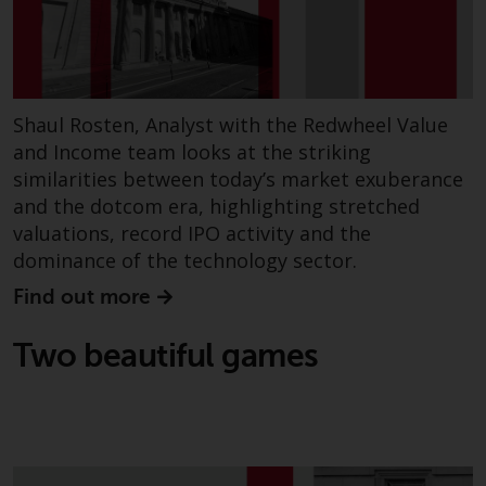
überdurchschnittliches Risiko und
sind als langfristig anzusehen.
Derivative Instrumente können
mit einem hohen Risiko
verbunden sein. Unterschiedliche
Shaul Rosten, Analyst with the Redwheel Value
Arten von Fonds oder Anlagen
and Income team looks at the striking
weisen unterschiedliche
similarities between today’s market exuberance
Risikograde auf.
and the dotcom era, highlighting stretched
valuations, record IPO activity and the
dominance of the technology sector.
Find out more
Änderungen am Inhalt
Two beautiful games
Die auf dieser Website
enthaltenen Informationen
werden so wie sie sind zur
Verfügung gestellt, können ohne
Vorankündigung geändert