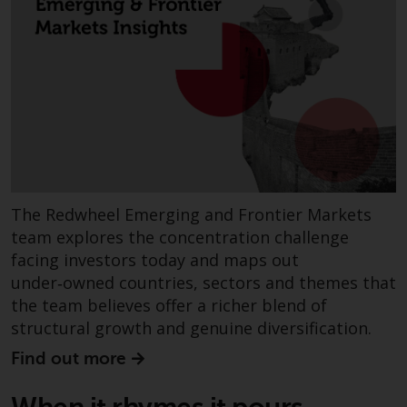
Sie ist, prüfen Sie sorgfältig die
Anlageziele, das Risiko sowie die
Gebühren und Ausgaben des
Fonds prüfen. Diese und andere
Informationen finden Sie im
Verkaufsprospekt des Fonds, der
telefonisch unter 1-855-RWC-
FUND erhältlich ist oder indem
Sie
https://www.redwheel.com/us/en/accredit
The Redwheel Emerging and Frontier Markets
and-documents/ besuchen. Bitte
team explores the concentration challenge
lesen Sie den Verkaufsprospekt
facing investors today and maps out
sorgfältig durch, bevor Sie
under‑owned countries, sectors and themes that
investieren.
the team believes offer a richer blend of
structural growth and genuine diversification.
Andere auf dieser Website
beschriebene Fonds unterliegen
Find out more
nicht den gleichen
regulatorischen Anforderungen