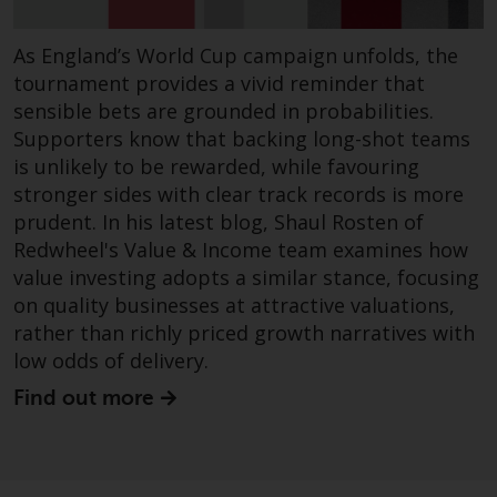
Website bietet keine spezifische
Anlageberatung und
As England’s World Cup campaign unfolds, the
berücksichtigt nicht die
Anlagebedürfnisse eines
tournament provides a vivid reminder that
bestimmten Anlegers oder
sensible bets are grounded in probabilities.
bestimmter Anleger.
Supporters know that backing long-shot teams
is unlikely to be rewarded, while favouring
Nichts auf dieser Website sollte
stronger sides with clear track records is more
als Anlage-, Steuer-, Rechts- oder
prudent. In his latest blog, Shaul Rosten of
sonstige Beratung ausgelegt
Redwheel's Value & Income team examines how
werden.
value investing adopts a similar stance, focusing
on quality businesses at attractive valuations,
rather than richly priced growth narratives with
low odds of delivery.
Risikowarnung
Find out more
Die frühere Wertentwicklung
eines von Redwheel verwalteten
Fonds ist kein Hinweis auf die