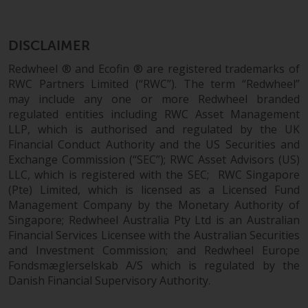
zukünftige Wertentwicklung. Der
Wert von Wertpapieren und die
daraus erzielten Erträge können
DISCLAIMER
sowohl fallen als auch steigen.
Redwheel ® and Ecofin ® are registered trademarks of
Mit Investitionen in die von
RWC Partners Limited (“RWC”). The term “Redwheel”
Redwheel und seinen
may include any one or more Redwheel branded
verbundenen Unternehmen
regulated entities including RWC Asset Management
angebotenen Produkte und
LLP, which is authorised and regulated by the UK
Dienstleistungen sind erhebliche
Financial Conduct Authority and the US Securities and
Risiken verbunden.
Exchange Commission (“SEC”); RWC Asset Advisors (US)
Wechselkursschwankungen
LLC, which is registered with the SEC; RWC Singapore
können sich positiv oder negativ
(Pte) Limited, which is licensed as a Licensed Fund
auf den Wert von auf
Management Company by the Monetary Authority of
Singapore; Redwheel Australia Pty Ltd is an Australian
Fremdwährungen lautenden
Financial Services Licensee with the Australian Securities
Finanzinstrumenten auswirken.
and Investment Commission; and Redwheel Europe
Bestimmte Anlagen,
Fondsmæglerselskab A/S which is regulated by the
insbesondere alternative Fonds
Danish Financial Supervisory Authority.
und Emerging Markets,
beinhalten ein