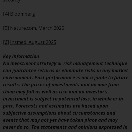
der Anlageziele, Gebühren und
Ausgaben. Der Verkaufsprospekt
[4]
Bloomberg
und andere Informationen zu den
Teilfonds werden jedoch nicht
[5]
Nature.com, March 2025
absichtlich an Personen in
Ländern verteilt, in denen eine
[6]
Insmed, August 2025
solche Verteilung gegen lokale
Gesetze oder Vorschriften
Key Information
verstoßen würde.
No investment strategy or risk management technique
can guarantee returns or eliminate risks in any market
environment. Past performance is not a guide to future
results. The prices of investments and income from
Informationen für Anleger in den
them may fall as well as rise and an investor’s
USA
investment is subject to potential loss, in whole or in
part. Forecasts and estimates are based upon
Diese Website ist weder ein
subjective assumptions about circumstances and
Angebot zum Verkauf noch eine
events that may not yet have taken place and may
Aufforderung zur Beteiligung an
never do so. The statements and opinions expressed in
privaten oder registrierten