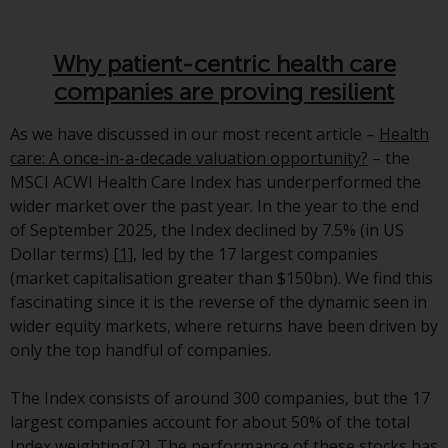
Asset Management LLP, von den
US Securities and Exchange
Commission zugelassen und
Why patient-centric health care
reguliert werden Exchange
companies are proving resilient
Commission („SEC“); RWC Asset
Advisors (US) LLC, das bei der SEC
As we have discussed in our most recent article –
Health
registriert ist; RWC Singapore
care: A once-in-a-decade valuation opportunity?
– the
(Pte) Limited, die von der
MSCI ACWI Health Care Index has underperformed the
Monetary Authority of Singapore
wider market over the past year. In the year to the end
als lizenzierte
of September 2025, the Index declined by 7.5% (in US
Fondsverwaltungsgesellschaft
Dollar terms)
[1]
, led by the 17 largest companies
lizenziert ist; Redwheel Australia
(market capitalisation greater than $150bn). We find this
Pty Ltd ist ein australischer
fascinating since it is the reverse of the dynamic seen in
Finanzdienstleistungslizenznehmer
wider equity markets, where returns have been driven by
bei der Australian Securities and
only the top handful of companies.
Investment Commission; und
Redwheel Europe
The Index consists of around 300 companies, but the 17
Fondsmæglerselskab A/S, die von
largest companies account for about 50% of the total
der dänischen
Index weighting
[2]
. The performance of these stocks has