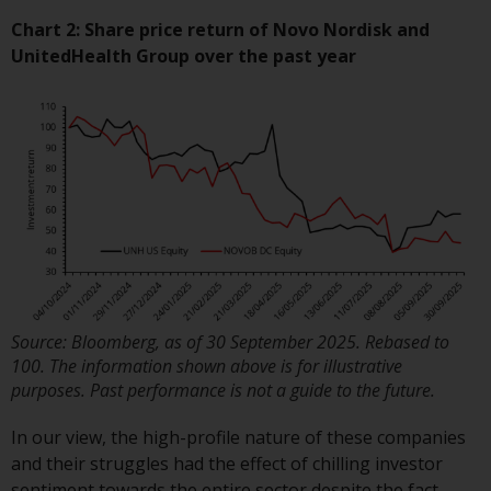
verpflichtet, sich über solche
Chart 2: Share price return of Novo Nordisk and
Einschränkungen zu informieren
UnitedHealth Group over the past year
und diese zu beachten. Auf dieser
Website erwähnte Produkte oder
Dienstleistungen sind nur für den
Vertrieb in jenen
Gerichtsbarkeiten bestimmt, in
denen und an diejenigen
Personen, denen das Anbieten
solcher Produkte und
Dienstleistungen gestattet ist.
Source: Bloomberg, as of 30 September 2025. Rebased to
100. The information shown above is for illustrative
Informationen für Anleger in der
purposes. Past performance is not a guide to the future.
Schweiz
In our view, the high-profile nature of these companies
and their struggles had the effect of chilling investor
Dies ist ein Werbedokument.
sentiment towards the entire sector despite the fact