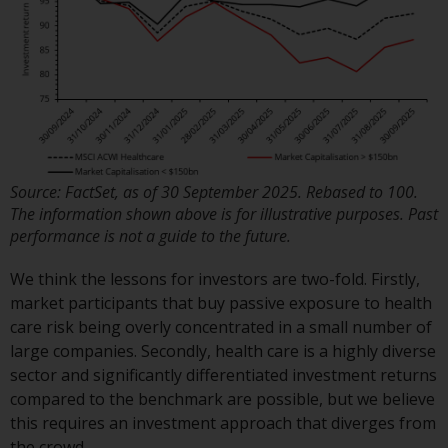
Obwohl Sie ein Land ausgewählt
haben, richtet sich diese Website
nicht an eine bestimmte
Gerichtsbarkeit und Sie betreten
eine globale Website. Auf dieser
Website erwähnte Produkte oder
Dienstleistungen unterliegen
Source: FactSet, as of 30 September 2025. Rebased to 100.
gesetzlichen und behördlichen
The information shown above is for illustrative purposes. Past
Anforderungen und sind
performance is not a guide to the future.
möglicherweise nicht in allen
Gerichtsbarkeiten verfügbar. Auf
We think the lessons for investors are two-fold. Firstly,
dieser Website erwähnte
market participants that buy passive exposure to health
Produkte oder Dienstleistungen
care risk being overly concentrated in a small number of
werden auf der Grundlage
large companies. Secondly, health care is a highly diverse
bestimmter Registrierungen in
sector and significantly differentiated investment returns
relevanten Gerichtsbarkeiten
compared to the benchmark are possible, but we believe
gemäß den Europäischen
this requires an investment approach that diverges from
Richtlinien zur Koordinierung von
the crowd.