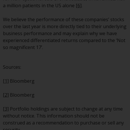
oder am Sitz oder Wohnsitz des
a million patients in the US alone
[6]
.
Anlegers.
We believe the performance of these companies’ stocks
Bestimmte Personen haben
over the last year is more directly tied to their underlying
möglicherweise Zugang zu
business performance and may explain why we have
Informationen über Redwheel
experienced differentiated returns compared to the ‘Not
Funds, eine
so magnificent 17’.
Investmentgesellschaft, die als
„Société d’Investissement à
Capital Variable“ nach
Sources:
luxemburgischem Recht
gegründet wurde. Die Teilfonds
[1]
Bloomberg
von Redwheel Funds, auf die auf
der Website verwiesen wird,
[2]
Bloomberg
werden nur durch den aktuellen
Verkaufsprospekt angeboten. Der
[3]
Portfolio holdings are subject to change at any time
Verkaufsprospekt enthält
without notice. This information should not be
vollständigere Informationen
construed as a recommendation to purchase or sell any
über die Teilfonds, einschließlich
security