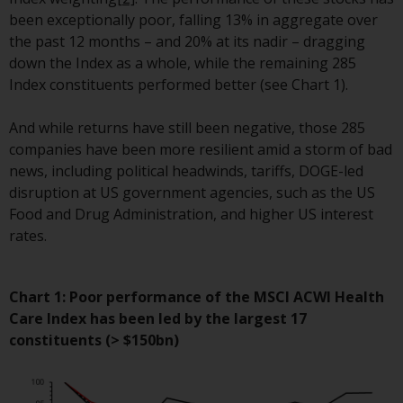
Finanzaufsichtsbehörde reguliert
been exceptionally poor, falling 13% in aggregate over
wird.
the past 12 months – and 20% at its nadir – dragging
down the Index as a whole, while the remaining 285
Durch den Zugriff auf diese
Index constituents performed better (see Chart 1).
Website erklären Sie, dass Sie die
folgenden
And while returns have still been negative, those 285
Geschäftsbedingungen, wie sie
companies have been more resilient amid a storm of bad
von RWC Partners Limited („RWC“)
news, including political headwinds, tariffs, DOGE-led
herausgegeben wurden, gelesen
disruption at US government agencies, such as the US
und anerkannt haben und damit
Food and Drug Administration, and higher US interest
einverstanden sind. Diese
rates.
Website kann Werbung
enthalten.
Chart 1: Poor performance of the MSCI ACWI Health
Care Index has been led by the largest 17
constituents (> $150bn)
Zugang unterliegt lokalen
Beschränkungen