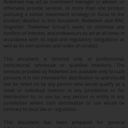
Redwheel may act as investment manager or adviser, or
überdurchschnittliches Risiko und
otherwise provide services, to more than one product
sind als langfristig anzusehen.
pursuing a similar investment strategy or focus to the
Derivative Instrumente können
product detailed in this document. Redwheel and RWC
mit einem hohen Risiko
(together “Redwheel Group”) seeks to minimise any
verbunden sein. Unterschiedliche
conflicts of interest, and endeavours to act at all times in
Arten von Fonds oder Anlagen
accordance with its legal and regulatory obligations as
well as its own policies and codes of conduct.
weisen unterschiedliche
Risikograde auf.
This document is directed only at professional,
institutional, wholesale or qualified investors. The
services provided by Redwheel are available only to such
persons. It is not intended for distribution to and should
Änderungen am Inhalt
not be relied on by any person who would qualify as a
retail or individual investor in any jurisdiction or for
Die auf dieser Website
distribution to, or use by, any person or entity in any
enthaltenen Informationen
jurisdiction where such distribution or use would be
werden so wie sie sind zur
contrary to local law or regulation.
Verfügung gestellt, können ohne
Vorankündigung geändert
This document has been prepared for general