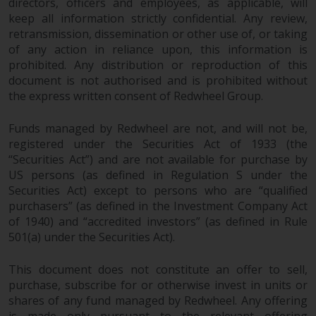
directors, officers and employees, as applicable, will
Der Inhalt dieser Website sollte
keep all information strictly confidential. Any review,
gemäß den Gesetzen von England
retransmission, dissemination or other use of, or taking
und Wales ausgelegt und geregelt
of any action in reliance upon, this information is
werden, und die Gerichte dieser
prohibited. Any distribution or reproduction of this
Gerichtsbarkeit haben die
document is not authorised and is prohibited without
ausschließliche Zuständigkeit für
the express written consent of Redwheel Group.
alle auftretenden Streitigkeiten,
es sei denn, diese Inhalte
Funds managed by Redwheel are not, and will not be,
unterliegen ausdrücklich den
registered under the Securities Act of 1933 (the
Gesetzen von eine andere
“Securities Act”) and are not available for purchase by
US persons (as defined in Regulation S under the
Gerichtsbarkeit. Wenn ein
Securities Act) except to persons who are “qualified
zuständiges Gericht aus
purchasers” (as defined in the Investment Company Act
irgendeinem Grund eine
of 1940) and “accredited investors” (as defined in Rule
Bestimmung dieses Abschnitts
501(a) under the Securities Act).
„Wichtige Informationen“ für
nicht durchsetzbar befunden hat,
This document does not constitute an offer to sell,
wird diese Bestimmung im
purchase, subscribe for or otherwise invest in units or
maximal zulässigen Umfang
shares of any fund managed by Redwheel. Any offering
durchgesetzt, und der Rest dieser
is made only pursuant to the relevant offering