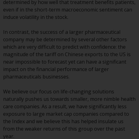
determined by how well that treatment benefits patients,
kollektiven Kapitalanlagen von 23.
even if in the short-term macroeconomic sentiment can
Juni 2006 («KAG») oder Aufsicht
induce volatility in the stock.
durch die FINMA. Redwheel-
verwaltete Fonds, die nicht von
In contrast, the success of a larger pharmaceutical
der FINMA bewilligt wurden,
company may be determined by several other factors
dürfen in der Schweiz nur
which are very difficult to predict with confidence: the
qualifizierten Anlegern im Sinne
magnitude of the tariff on Chinese exports to the US is
von Artikel 10 Absatz 1
near impossible to forecast yet can have a significant
angeboten werden. 3 und Abs.
impact on the financial performance of larger
3ter KAG („Qualifizierte Anleger“).
pharmaceuticals businesses.
Der Vertreter der von Redwheel
We believe our focus on life-changing solutions
verwalteten Fonds in der Schweiz
naturally pushes us towards smaller, more nimble health
ist FIRST INDEPENDENT FUND
care companies. As a result, we have significantly less
SERVICES LTD, Feldeggstrasse 12,
exposure to large market cap companies compared to
CH-8008 Zürich. Zahlstelle der von
the Index and we believe this has helped insulate us
Redwheel verwalteten Fonds in
from the weaker returns of this group over the past
der Schweiz ist die Helvetische
year.
Bank AG, Seefeldstrasse 215, CH-