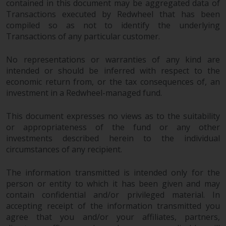
Wenn Sie nicht möchten, dass
contained in this document may be aggregated data of
Ihre Informationen auf diese
Transactions executed by Redwheel that has been
Weise verwendet werden, sollten
compiled so as not to identify the underlying
Transactions of any particular customer.
Sie Redwheel per E-Mail oder
schriftlich darüber informieren.
No representations or warranties of any kind are
Sie haben Anspruch auf eine
intended or should be inferred with respect to the
Kopie der Informationen, die wir
economic return from, or the tax consequences of, an
über Sie gespeichert haben,
investment in a Redwheel-managed fund.
indem Sie uns schriftlich
anschreiben und diese anfordern.
This document expresses no views as to the suitability
Weitere Informationen finden Sie
or appropriateness of the fund or any other
in unserer Datenschutz- und
investments described herein to the individual
Datenschutzrichtlinie und Cookie-
circumstances of any recipient.
Richtlinie.
The information transmitted is intended only for the
person or entity to which it has been given and may
contain confidential and/or privileged material. In
accepting receipt of the information transmitted you
Geltendes Recht
agree that you and/or your affiliates, partners,