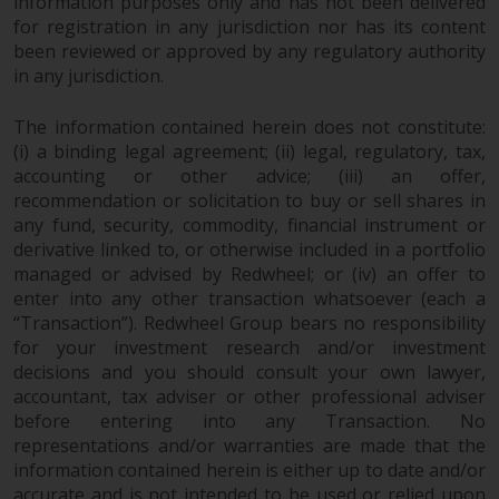
werden und es wird keine
information purposes only and has not been delivered
for registration in any jurisdiction nor has its content
Garantie hinsichtlich ihrer
been reviewed or approved by any regulatory authority
Genauigkeit, Vollständigkeit oder
in any jurisdiction.
Eignung für einen bestimmten
Zweck übernommen. Redwheel
The information contained herein does not constitute:
hat seine eigenen Ansichten und
(i) a binding legal agreement; (ii) legal, regulatory, tax,
Meinungen auf dieser Website
accounting or other advice; (iii) an offer,
(oder denen seiner verbundenen
recommendation or solicitation to buy or sell shares in
Unternehmen) geäußert, und
any fund, security, commodity, financial instrument or
diese können sich ohne
derivative linked to, or otherwise included in a portfolio
Vorankündigung ändern.
managed or advised by Redwheel; or (iv) an offer to
Redwheel ist nicht verpflichtet,
enter into any other transaction whatsoever (each a
Informationen zu aktualisieren,
“Transaction”). Redwheel Group bears no responsibility
for your investment research and/or investment
und Leser sollten sich bei einer
decisions and you should consult your own lawyer,
Anlageentscheidung nicht
accountant, tax adviser or other professional adviser
ausschließlich auf die auf dieser
before entering into any Transaction. No
Website enthaltenen
representations and/or warranties are made that the
Informationen verlassen.
information contained herein is either up to date and/or
accurate and is not intended to be used or relied upon