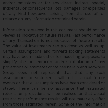
and/or omissions or for any direct, indirect, special,
von oder Vertrauen auf die
incidental, or consequential loss, damages, or expenses
Informationen auf dieser Website
of any kind howsoever arising from the use of, or
ergibt.
reliance on, any information contained herein.
Information contained in this document should not be
viewed as indicative of future results. Past performance
Datenschutz und Privatsphäre
of any Transaction is not indicative of future results.
The value of investments can go down as well as up.
Soweit Informationen, die Sie
Certain assumptions and forward looking statements
bereitstellen oder die wir von
may have been made either for modelling purposes, to
simplify the presentation and/or calculation of any
dieser Website erhalten,
projections or estimates contained herein and Redwheel
personenbezogene Daten
Group does not represent that that any such
darstellen, stimmen Sie deren
assumptions or statements will reflect actual future
Verarbeitung durch Redwheel und
events or that all assumptions have been considered or
seine Vertreter und andere Dritte
stated. There can be no assurance that estimated
zu. Alle diese Unternehmen sind
returns or projections will be realised or that actual
verpflichtet, die Vertraulichkeit
returns or performance results will not materially differ
dieser Informationen zu wahren.
from those estimated herein. Some of the information