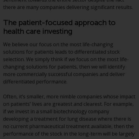
there are many companies delivering significant results.
Die Informationen auf den
folgenden Seiten beziehen sich
The patient-focused approach to
auf ausländische Organismen für
health care investing
kollektive Kapitalanlagen, die von
RWC Asset Management LLP oder
We believe our focus on the most life-changing
einem ihrer verbundenen
solutions for patients leads to differentiated stock
Unternehmen verwaltet werden
selection. We simply think if we focus on the most life-
(die „von Redwheel verwalteten
changing solutions for patients, then we will identify
Fonds“). Einige der von Redwheel
more commercially successful companies and deliver
verwalteten Fonds, auf die auf
differentiated performance.
dieser Website verwiesen wird,
wurden nicht von der
Often, it’s smaller, more nimble companies whose impact
Eidgenössischen
on patients’ lives are greatest and clearest. For example,
Finanzmarktaufsicht („FINMA“)
if we invest in a small biotechnology company
zugelassen und Anleger genießen
developing a treatment for lung disease where there is
daher nicht den vollen
no current pharmaceutical treatment available, then the
Anlegerschutz nach dem
performance of the stock in the long-term will be largely
Bundesgesetz über die