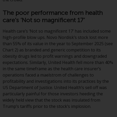
Gesetzen, Vorschriften und
Verwaltungsvorschriften in Bezug
The poor performance from health
auf Organismen für gemeinsame
care’s ‘Not so magnificent 17’
Anlagen in Wertpapieren
(UCITS/OGAW) (Richtlinie
Health care’s ‘Not so magnificent 17’ has included some
2009/65/EG ) und die Richtlinie
high-profile blow ups. Novo Nordisk’s stock lost more
über die Verwalter alternativer
than 55% of its value in the year to September 2025 (see
Investmentfonds (Richtlinie
Chart 2) as branded and generic competition to its
2011/61/EU) sowie die
obesity drugs led to profit warnings and downgraded
entsprechenden Regelungen, die
expectations. Similarly, United Health fell more than 40%
diese Regelungen in britisches
in the same timeframe as the health care insurer’s
Recht umgesetzt und dann beim
operations faced a maelstrom of challenges to
Austritt des Vereinigten
profitability and investigations into its practices by the
Königreichs aus der Europäischen
US Department of Justice. United Health’s sell off was
Union ersetzt haben; es kann
particularly painful for those investors heeding the
jedoch zusätzliche Anforderungen
widely held view that the stock was insulated from
oder Formalitäten geben, die Ihre
Trump’s tariffs prior to the stock’s implosion.
Anlage verbieten.
Dementsprechend sind Sie