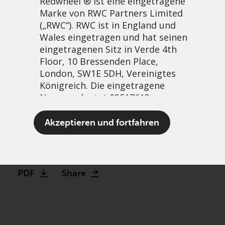
Redwheel ® ist eine eingetragene
Marke von RWC Partners Limited
(„RWC“). RWC ist in England und
Wales eingetragen und hat seinen
eingetragenen Sitz in Verde 4th
Floor, 10 Bressenden Place,
London, SW1E 5DH, Vereinigtes
Königreich. Die eingetragene
Nummer lautet 03517613.
Beyond the ‚Not so
Akzeptieren und fortfahren
magnificent 17‘
Der Begriff „Redwheel“ kann ein
24 Oktober, 2025 | 12:53pm
oder mehrere Unternehmen der
Marke Redwheel umfassen,
PDF
Share
einschließlich RWC und RWC Asset
Management LLP, die jeweils von
der britischen Financial Conduct
Authority und, im Fall von RWC