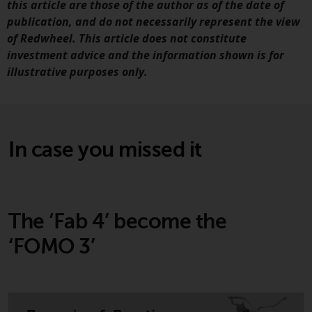
this article are those of the author as of the date of
Fonds, die über Redwheel
publication, and do not necessarily represent the view
angeboten werden.
of Redwheel. This article does not constitute
investment advice and the information shown is for
Zu den Fonds im US-Bereich der
illustrative purposes only.
Website gehören Produkte, die
gemäß dem Investment Company
Act von 1940 („40 Act Funds“)
registriert sind. Die 40 Act Funds
In case you missed it
akzeptieren im Allgemeinen keine
Anlagen von Nicht-US-Personen.
Nicht-US-Personen kann es
gestattet werden in einen 40-Act-
Fonds zu investieren,
The ‘Fab 4’ become the
vorbehaltlich der Erfüllung einer
‘FOMO 3’
erhöhten Sorgfaltspflicht.
Um festzustellen, ob ein 40-Act-
Fonds eine geeignete Anlage für