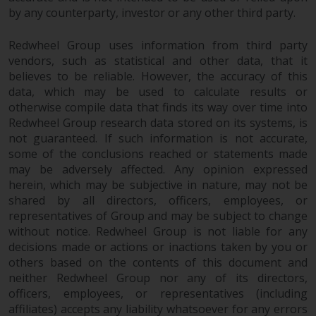
by any counterparty, investor or any other third party.
Haftung
Redwheel Group uses information from third party
vendors, such as statistical and other data, that it
Obwohl Redwheel bestrebt ist,
believes to be reliable. However, the accuracy of this
sicherzustellen, dass die
data, which may be used to calculate results or
otherwise compile data that finds its way over time into
Informationen auf dieser Website
Redwheel Group research data stored on its systems, is
zum Zeitpunkt der
not guaranteed. If such information is not accurate,
Veröffentlichung korrekt und
some of the conclusions reached or statements made
vollständig sind, übernimmt
may be adversely affected. Any opinion expressed
Redwheel keine Gewaehr noch
herein, which may be subjective in nature, may not be
eines ihrer verbundenen
shared by all directors, officers, employees, or
Unternehmen die
representatives of Group and may be subject to change
Angemessenheit, Genauigkeit
without notice. Redwheel Group is not liable for any
oder Vollständigkeit dieser
decisions made or actions or inactions taken by you or
Informationen und übernehmen
others based on the contents of this document and
keine Haftung, die sich aus dem
neither Redwheel Group nor any of its directors,
officers, employees, or representatives (including
Vertrauen auf Ungenauigkeiten,
affiliates) accepts any liability whatsoever for any errors
Auslassung in, oder Verwendung