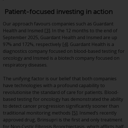
8008 Zürich. Der
Patient-focused investing in action
Verkaufsprospekt oder ein
gleichwertiges Dokument der von
Our approach favours companies such as Guardant
Redwheel verwalteten Fonds, die
Health and Insmed
[3]
. In the 12 months to the end of
Gründungsdokumente, die
September 2025, Guardant Health and Insmed are up
Jahresberichte und, sofern von
97% and 172%, respectively
[4]
. Guardant Health is a
den jeweiligen von Redwheel
diagnostics company focused on blood-based testing for
verwalteten Fonds erstellt, die
oncology and Insmed is a biotech company focused on
Halbjahresberichte und/oder das
respiratory diseases.
Basisinformationsblatt (PRIIPs
KID) sind kostenlos erhältlich vom
The unifying factor is our belief that both companies
Vertreter in der Schweiz. In Bezug
have technologies with a profound capability to
auf die qualifizierten Anlegern in
revolutionise the standard of care for patients. Blood-
der Schweiz angebotenen Aktien
based testing for oncology has demonstrated the ability
ist der Erfüllungsort der
to detect cancer progression significantly sooner than
eingetragene Sitz des Schweizer
traditional monitoring methods
[5]
. Insmed’s recently
Vertreters. Gerichtsstand ist am
approved drug, Brinsupri is the first and only treatment
Sitz des Schweizer Vertreters
for Non-Cystic Fibrosis Bronchiectasis, which afflicts half