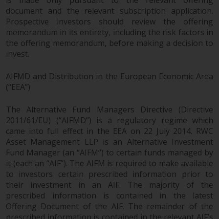
‚Wichtigen Informationen“ bleibt
document and the relevant subscription application.
in vollem Umfang in Kraft und
Prospective investors should review the offering
wirksam.
memorandum in its entirety, including the risk factors in
the offering memorandum, before making a decision to
invest.
AIFMD and Distribution in the European Economic Area
Copyright
(“EEA”)
Kein Teil dieser Website darf
The Alternative Fund Managers Directive (Directive
ohne die vorherige schriftliche
2011/61/EU) (“AIFMD”) is a regulatory regime which
Genehmigung von Redwheel in
came into full effect in the EEA on 22 July 2014. RWC
irgendeiner Weise reproduziert
Asset Management LLP is an Alternative Investment
werden. Copyright 2016 ©
Fund Manager (an “AIFM”) to certain funds managed by
it (each an “AIF”). The AIFM is required to make available
to investors certain prescribed information prior to
their investment in an AIF. The majority of the
prescribed information is contained in the latest
Offering Document of the AIF. The remainder of the
prescribed information is contained in the relevant AIF’s