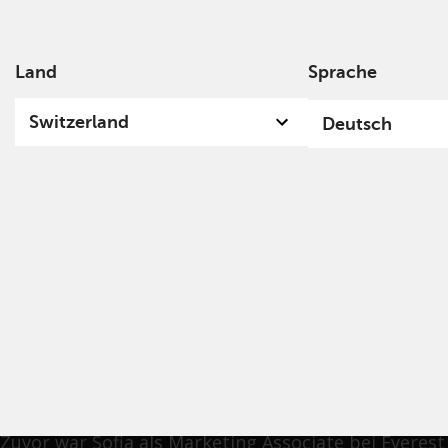
Land
Sprache
Switzerland
Deutsch
Sofia Granai
Sofia ist seit April 2015 in der Kundenbetreuung
von Redwheel tätig. In ihrer Rolle ist sie bestrebt,
Kunden die bestmögliche Erfahrung zu bieten, und
arbeitet gerne mit verschiedenen Teams bei
Redwheel zusammen, um dies zu erreichen.
Zuvor war Sofia als Marketing Associate bei Everest