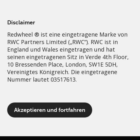
German
Switzerland
Individual
Disclaimer
Redwheel ® ist eine eingetragene Marke von
Über uns
Governance
Kontakt
RWC Partners Limited („RWC“). RWC ist in
England und Wales eingetragen und hat
seinen eingetragenen Sitz in Verde 4th Floor,
10 Bressenden Place, London, SW1E 5DH,
Vereinigtes Königreich. Die eingetragene
Nummer lautet 03517613.
Der Begriff „Redwheel“ kann ein oder
Akzeptieren und fortfahren
mehrere Unternehmen der Marke Redwheel
umfassen, einschließlich RWC und RWC Asset
Management LLP, die jeweils von der
britischen Financial Conduct Authority und,