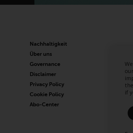
Nachhaltigkeit
Über uns
We 
Governance
our
Disclaimer
imp
Privacy Policy
the
if 
Cookie Policy
Abo-Center