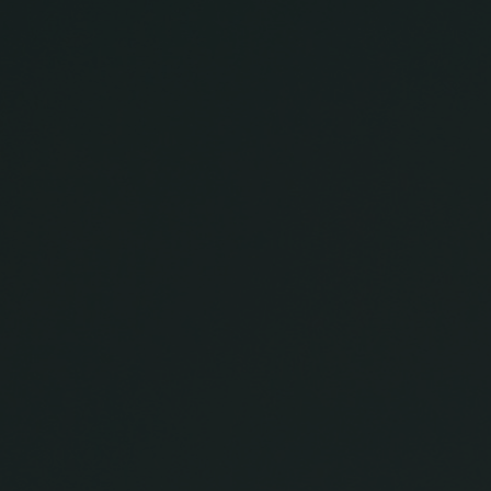
im Fall von RWC Asset Management LLP, von
den US Securities and Exchange Commission
zugelassen und reguliert werden Exchange
Commission („SEC“); RWC Asset Advisors (US)
LLC, das bei der SEC registriert ist; RWC
Singapore (Pte) Limited, die von der
Monetary Authority of Singapore als
lizenzierte Fondsverwaltungsgesellschaft
lizenziert ist; Redwheel Australia Pty Ltd ist
ein australischer
Finanzdienstleistungslizenznehmer bei der
Australian Securities and Investment
Commission; und Redwheel Europe
Fondsmæglerselskab A/S, die von der
dänischen Finanzaufsichtsbehörde reguliert
wird.
Durch den Zugriff auf diese Website erklären