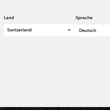
Land
Sprache
Switzerland
Deutsch
Kerry Lyden
Kerry kam 2017 zu Redwheel und ist verantwortlich
für das Institutionelle Business Development in den
USA und Kanada. Bei Redwheel vertieft sie gerne
die Beziehungen zu unseren aktuellen Kunden und
sucht neue Beziehungen zu Investoren aufbauen.
Bevor sie zu Redwheel kam, war Kerry Director der