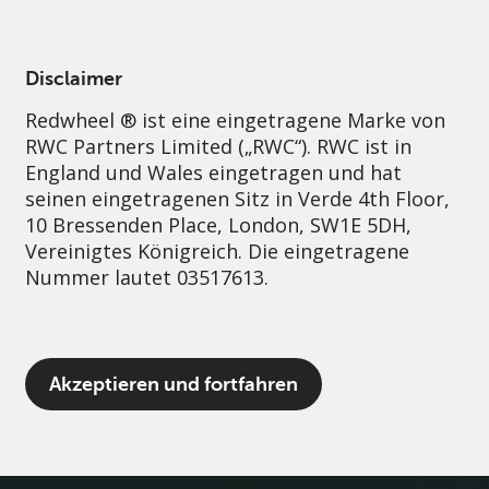
German
Switzerland
Individual
Disclaimer
Redwheel ® ist eine eingetragene Marke von
Über uns
Governance
Kontakt
RWC Partners Limited („RWC“). RWC ist in
England und Wales eingetragen und hat
seinen eingetragenen Sitz in Verde 4th Floor,
10 Bressenden Place, London, SW1E 5DH,
Vereinigtes Königreich. Die eingetragene
Nummer lautet 03517613.
Der Begriff „Redwheel“ kann ein oder
Akzeptieren und fortfahren
mehrere Unternehmen der Marke Redwheel
umfassen, einschließlich RWC und RWC Asset
Management LLP, die jeweils von der
britischen Financial Conduct Authority und,